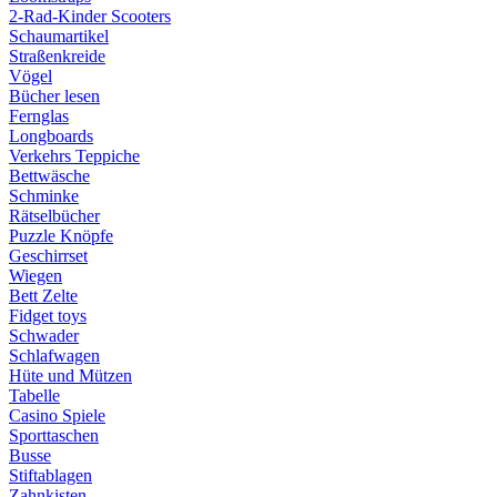
2-Rad-Kinder Scooters
Schaumartikel
Straßenkreide
Vögel
Bücher lesen
Fernglas
Longboards
Verkehrs Teppiche
Bettwäsche
Schminke
Rätselbücher
Puzzle Knöpfe
Geschirrset
Wiegen
Bett Zelte
Fidget toys
Schwader
Schlafwagen
Hüte und Mützen
Tabelle
Casino Spiele
Sporttaschen
Busse
Stiftablagen
Zahnkisten