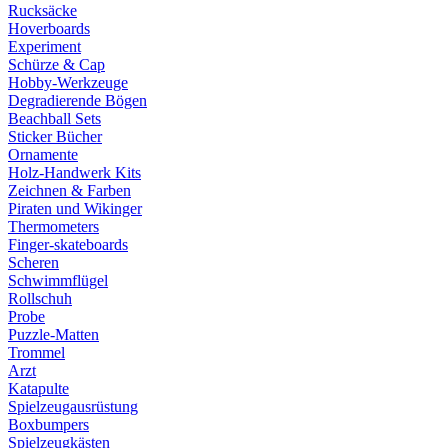
Rucksäcke
Hoverboards
Experiment
Schürze & Cap
Hobby-Werkzeuge
Degradierende Bögen
Beachball Sets
Sticker Bücher
Ornamente
Holz-Handwerk Kits
Zeichnen & Farben
Piraten und Wikinger
Thermometers
Finger-skateboards
Scheren
Schwimmflügel
Rollschuh
Probe
Puzzle-Matten
Trommel
Arzt
Katapulte
Spielzeugausrüstung
Boxbumpers
Spielzeugkästen