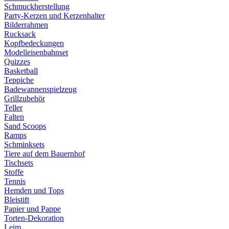
Schmuckherstellung
Party-Kerzen und Kerzenhalter
Bilderrahmen
Rucksack
Kopfbedeckungen
Modelleisenbahnset
Quizzes
Basketball
Teppiche
Badewannenspielzeug
Grillzubehör
Teller
Falten
Sand Scoops
Ramps
Schminksets
Tiere auf dem Bauernhof
Tischsets
Stoffe
Tennis
Hemden und Tops
Bleistift
Papier und Pappe
Torten-Dekoration
Leim