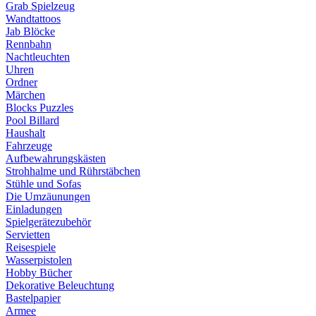
Grab Spielzeug
Wandtattoos
Jab Blöcke
Rennbahn
Nachtleuchten
Uhren
Ordner
Märchen
Blocks Puzzles
Pool Billard
Haushalt
Fahrzeuge
Aufbewahrungskästen
Strohhalme und Rührstäbchen
Stühle und Sofas
Die Umzäunungen
Einladungen
Spielgerätezubehör
Servietten
Reisespiele
Wasserpistolen
Hobby Bücher
Dekorative Beleuchtung
Bastelpapier
Armee