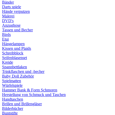
Bänder
Darts spiele
Hände verputzen
Malerei
DVD's
Anzughose
Tassen und Becher
Birds
Etui
Hängelampen
Kissen und Plaids
Schreibblock
Seifenblasenset
Kreide
Spannbettlaken
Trinkflaschen und -becher
Baby Doll Zubehör
Spielmatten
Würfelspiele
Hammer Bank & Form Schmoren
Herstellung von Schmuck und Taschen
Handtaschen
Brillen und Brillengläser
Bilderbücher
Buntstifte