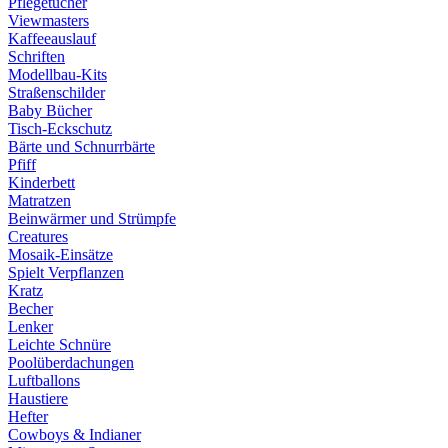
Pflegetücher
Viewmasters
Kaffeeauslauf
Schriften
Modellbau-Kits
Straßenschilder
Baby Bücher
Tisch-Eckschutz
Bärte und Schnurrbärte
Pfiff
Kinderbett
Matratzen
Beinwärmer und Strümpfe
Creatures
Mosaik-Einsätze
Spielt Verpflanzen
Kratz
Becher
Lenker
Leichte Schnüre
Poolüberdachungen
Luftballons
Haustiere
Hefter
Cowboys & Indianer