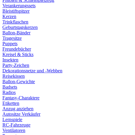
Pistolen & Schießspielzeug
Verankerungssets
Bleistiftspitzer
Kerzen
Trinkflaschen
Geburtstagskerzen
Ballon-Bänder
Tragesitze
Puppets
Freundebücher
Kreisel & Sticks
Insekten
Party-Zeichen
Dekorationsnetze und -Webben
Reisekissen
Ballon-Gewichte
Badsets
Radios
Fantasy-Charaktere
Etiketten
Anzug anziehen
Autositze Verkäufer
Lernspiele
RC-Fahrzeuge
Ventilatoren