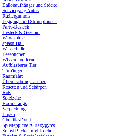
Ballonaufhänger und Stöcke
Spaziergang Autos
Radiergummis
Leggings und Strumpfhosen
Party-Besteck
Besteck & Geschirr
Wandspiele
splash-Ball
Wasserbälle
Lesebücher
Wissen und lernen
Aufblasbares Tier
Türhänger
Raumfahrt
Überraschung Taschen
Rosetten und Schärpen
Ruß
Spielzelte
Boomerangs
Verpackung
Lupen
Chenille-Draht
Spielteppiche & Babygyms
Selbst Backen und Kochen