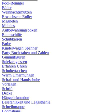
Pool-Reiniger
Bäder
Weihnachtsmützen
Erwachsene Roller
Magneten
Mobiles
Aufbewahrungsboxen
Raumschiffe
Schubkarren
Farbe
Kinderwagen Spanner
Party Buchstaben und Zahlen
Gummifiguren
Spielzeug essen
Erfahren Uhren
Schultertaschen
Warm Umarmungen
Schals und Handschuhe
Vorlagen
Schrift
Decke
Hängedekoration
Lesefähigkeit und Legasthenie
Schreibmappe
Loomstraps