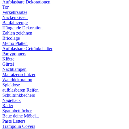
Aufblasbare Dekorationen
Tor
Verkehrssätze
Nackenkissen
Baufahrzeuge
Hängende Dekoration
Zahlen zeichnen
Bricolage
Memo Platten
Aufblasbare Getränkehalter
Partypoppers
Klötze
Gürtel
Nachtlampen
Matratzenschützer
Wanddekoration
Spieldose
aufblasbaren Reifen
Schultrinkbechers
Nagellack
Räder
Spannbetttücher
Baue deine Möbel...
Paste Letters
Trampolin Covers