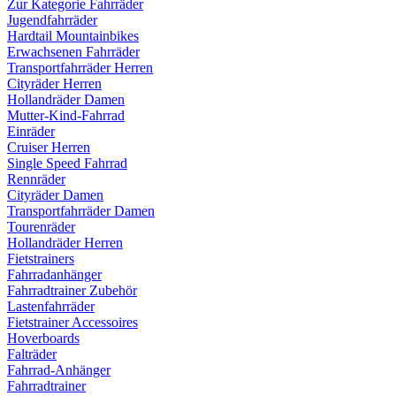
Zur Kategorie Fahrräder
Jugendfahrräder
Hardtail Mountainbikes
Erwachsenen Fahrräder
Transportfahrräder Herren
Cityräder Herren
Hollandräder Damen
Mutter-Kind-Fahrrad
Einräder
Cruiser Herren
Single Speed Fahrrad
Rennräder
Cityräder Damen
Transportfahrräder Damen
Tourenräder
Hollandräder Herren
Fietstrainers
Fahrradanhänger
Fahrradtrainer Zubehör
Lastenfahrräder
Fietstrainer Accessoires
Hoverboards
Falträder
Fahrrad-Anhänger
Fahrradtrainer