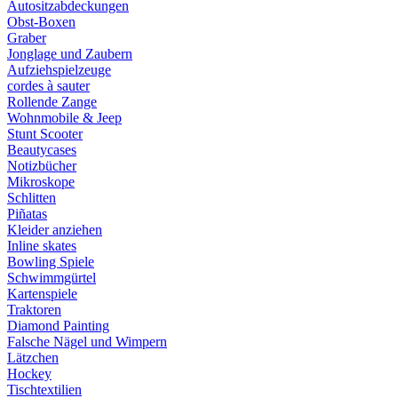
Autositzabdeckungen
Obst-Boxen
Graber
Jonglage und Zaubern
Aufziehspielzeuge
cordes à sauter
Rollende Zange
Wohnmobile & Jeep
Stunt Scooter
Beautycases
Notizbücher
Mikroskope
Schlitten
Piñatas
Kleider anziehen
Inline skates
Bowling Spiele
Schwimmgürtel
Kartenspiele
Traktoren
Diamond Painting
Falsche Nägel und Wimpern
Lätzchen
Hockey
Tischtextilien