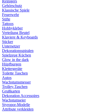
Reinigers
Gehörschutz
Klassische Spiele
Feuerwehr
Stifte
Tattoos
Hobbykleber
Verteilung Beutel
Klaviere & Keyboards
Sticker
Untersetzer
Dekorationsspiralen
Spielzeug Küchen
Glow in the dark
Hüpfburgen
Klettergeräte
Toilette Taschen
Autos
Wachstumsmesser
Trolley-Taschen
Grußkarten
Dekoration Accessoires
Wachstumseier
Styropor-Modelle
Attribute verkleiden