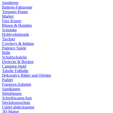
Jonglieren
Batterie-Fahrzeuge
Teenager-Puppe
Marker
Furz Kissen
Blusen & Hemden
Schränke
Hobbyelektronik
Tischset
Cowboys & Indians
Patience Spiele
Bälle
Schulrucksäcke
Dreiecke & Becken
Camping-Stuhl
Tabelle Fußbälle
Dekorative Bilder und Objekte
Paddel
Fotoboot-Zubehör
Sandkästen
Slijmfiguren
Schreibwaren-Sets
Steckdosenschutz
Gürtel abdeckungen
3D-Malset