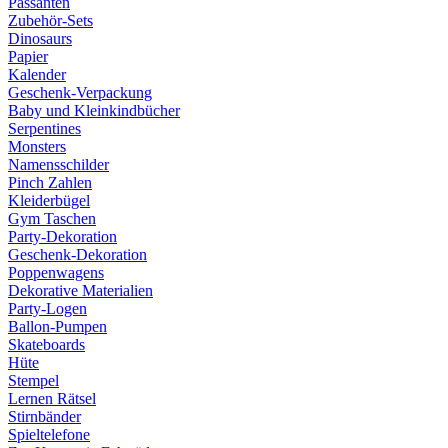
Passanten
Zubehör-Sets
Dinosaurs
Papier
Kalender
Geschenk-Verpackung
Baby und Kleinkindbücher
Serpentines
Monsters
Namensschilder
Pinch Zahlen
Kleiderbügel
Gym Taschen
Party-Dekoration
Geschenk-Dekoration
Poppenwagens
Dekorative Materialien
Party-Logen
Ballon-Pumpen
Skateboards
Hüte
Stempel
Lernen Rätsel
Stirnbänder
Spieltelefone