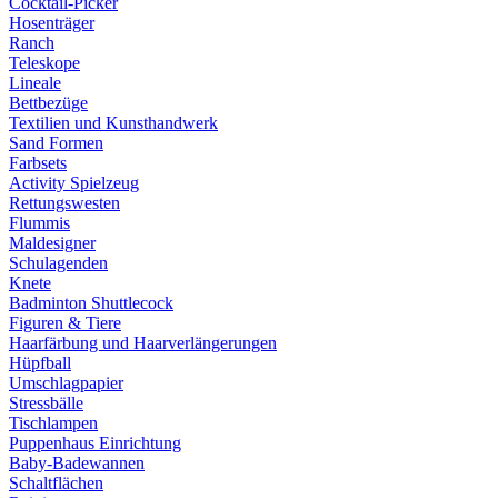
Cocktail-Picker
Hosenträger
Ranch
Teleskope
Lineale
Bettbezüge
Textilien und Kunsthandwerk
Sand Formen
Farbsets
Activity Spielzeug
Rettungswesten
Flummis
Maldesigner
Schulagenden
Knete
Badminton Shuttlecock
Figuren & Tiere
Haarfärbung und Haarverlängerungen
Hüpfball
Umschlagpapier
Stressbälle
Tischlampen
Puppenhaus Einrichtung
Baby-Badewannen
Schaltflächen