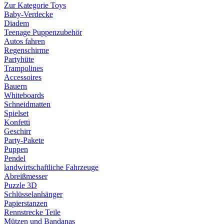
Zur Kategorie Toys
Baby-Verdecke
Diadem
Teenage Puppenzubehör
Autos fahren
Regenschirme
Partyhüte
Trampolines
Accessoires
Bauern
Whiteboards
Schneidmatten
Spielset
Konfetti
Geschirr
Party-Pakete
Puppen
Pendel
landwirtschaftliche Fahrzeuge
Abreißmesser
Puzzle 3D
Schlüsselanhänger
Papierstanzen
Rennstrecke Teile
Mützen und Bandanas