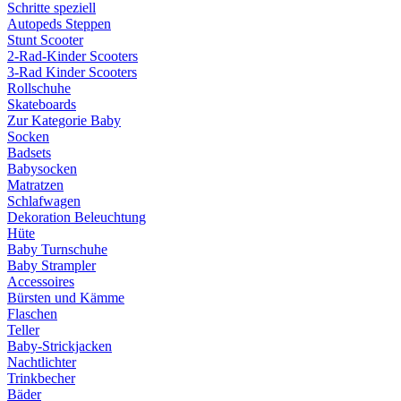
Schritte speziell
Autopeds Steppen
Stunt Scooter
2-Rad-Kinder Scooters
3-Rad Kinder Scooters
Rollschuhe
Skateboards
Zur Kategorie Baby
Socken
Badsets
Babysocken
Matratzen
Schlafwagen
Dekoration Beleuchtung
Hüte
Baby Turnschuhe
Baby Strampler
Accessoires
Bürsten und Kämme
Flaschen
Teller
Baby-Strickjacken
Nachtlichter
Trinkbecher
Bäder