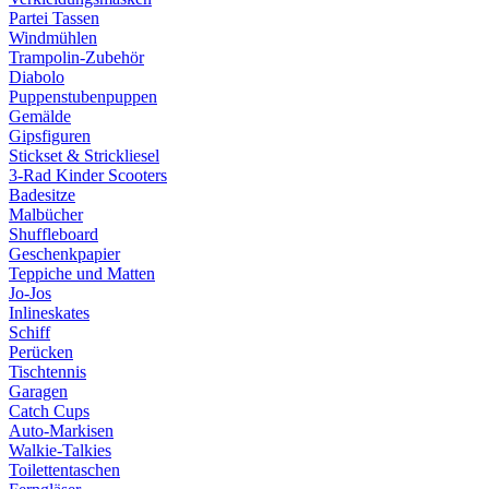
Partei Tassen
Windmühlen
Trampolin-Zubehör
Diabolo
Puppenstubenpuppen
Gemälde
Gipsfiguren
Stickset & Strickliesel
3-Rad Kinder Scooters
Badesitze
Malbücher
Shuffleboard
Geschenkpapier
Teppiche und Matten
Jo-Jos
Inlineskates
Schiff
Perücken
Tischtennis
Garagen
Catch Cups
Auto-Markisen
Walkie-Talkies
Toilettentaschen