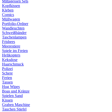
Mittagessen Sets
Kopfkissen
Kleben
Comics
Müllwagen
Portfolio-Ordner
Wandleuchten
Schweißbänder
Taschenlampen
Frisbees
Meerestiere
Spiele im Freien
Helikopters
Keksdose
Haarschmuck
Polizei
Schere
Ferien
Tassen
Hug Wipes
Boas und Kränze
Spielen Sand
Kissen
Graben Maschine
Tauchen Stiefel