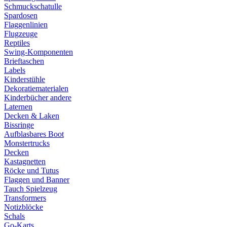
Schmuckschatulle
Spardosen
Flaggenlinien
Flugzeuge
Reptiles
Swing-Komponenten
Brieftaschen
Labels
Kinderstühle
Dekoratiematerialen
Kinderbücher andere
Laternen
Decken & Laken
Bissringe
Aufblasbares Boot
Monstertrucks
Decken
Kastagnetten
Röcke und Tutus
Flaggen und Banner
Tauch Spielzeug
Transformers
Notizblöcke
Schals
Go-Karts