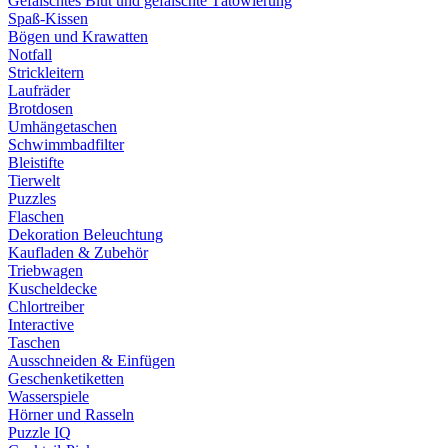
Gefälschtes Blut und gefälschte Tätowierung
Spaß-Kissen
Bögen und Krawatten
Notfall
Strickleitern
Laufräder
Brotdosen
Umhängetaschen
Schwimmbadfilter
Bleistifte
Tierwelt
Puzzles
Flaschen
Dekoration Beleuchtung
Kaufladen & Zubehör
Triebwagen
Kuscheldecke
Chlortreiber
Interactive
Taschen
Ausschneiden & Einfügen
Geschenketiketten
Wasserspiele
Hörner und Rasseln
Puzzle IQ