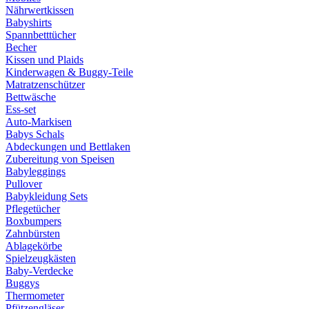
Nährwertkissen
Babyshirts
Spannbetttücher
Becher
Kissen und Plaids
Kinderwagen & Buggy-Teile
Matratzenschützer
Bettwäsche
Ess-set
Auto-Markisen
Babys Schals
Abdeckungen und Bettlaken
Zubereitung von Speisen
Babyleggings
Pullover
Babykleidung Sets
Pflegetücher
Boxbumpers
Zahnbürsten
Ablagekörbe
Spielzeugkästen
Baby-Verdecke
Buggys
Thermometer
Pfützengläser