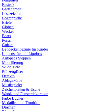
Ferngläser
Besteck
Gartenarbeit
Lesezeichen
Boxteppiche
Briefe
Globen
Wecker
Bears
Poster
Guitars
Bettdeckenbezüge für Kinder
Lippenstifte und Lipgloss
Autopeds Steppen
Modellierung
Wilde Tiere
Pfützengläser
Detektiv
Ablagekörbe
Musikspieler
Zeichenplatten & Tische
Wand- und Fensterdekoration
Farbe Bücher
Medaillen und Trophäen
Drachen