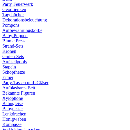
Party-Feuerwerk
Geodrienken
Tagebücher
Dekorationsbeleuchtung
Pompons
Aufbewahrungskörbe
Baby-Puppen
Blume Press
Strand-Sets
Kronen
Garten-Sets
Aufstellpools
Stapeln
Schöpfnetze
Eimer
Party-Tassen und -Gläser
Aufblasbares Bett
Bekannte Figuren
Xylophone
Bahngleise
Babynester
Lenkdrachen
Honigwaben
Kompasse
Verkleidungsmasken