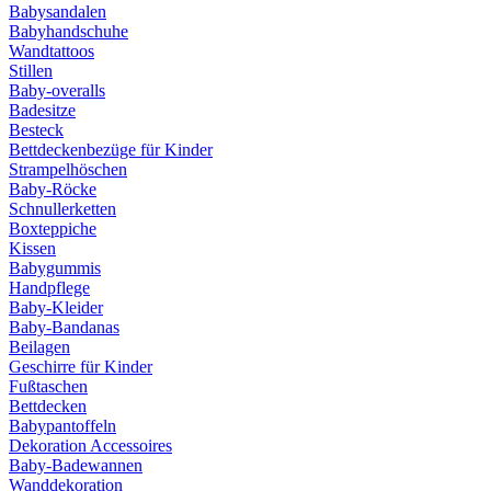
Babysandalen
Babyhandschuhe
Wandtattoos
Stillen
Baby-overalls
Badesitze
Besteck
Bettdeckenbezüge für Kinder
Strampelhöschen
Baby-Röcke
Schnullerketten
Boxteppiche
Kissen
Babygummis
Handpflege
Baby-Kleider
Baby-Bandanas
Beilagen
Geschirre für Kinder
Fußtaschen
Bettdecken
Babypantoffeln
Dekoration Accessoires
Baby-Badewannen
Wanddekoration