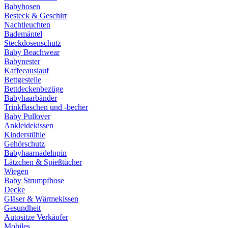
Babyhosen
Besteck & Geschirr
Nachtleuchten
Bademäntel
Steckdosenschutz
Baby Beachwear
Babynester
Kaffeeauslauf
Bettgestelle
Bettdeckenbezüge
Babyhaarbänder
Trinkflaschen und -becher
Baby Pullover
Ankleidekissen
Kinderstühle
Gehörschutz
Babyhaarnadelnpin
Lätzchen & Spießtücher
Wiegen
Baby Strumpfhose
Decke
Gläser & Wärmekissen
Gesundheit
Autositze Verkäufer
Mobiles