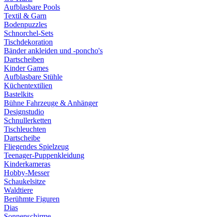
Aufblasbare Pools
Textil & Garn
Bodenpuzzles
Schnorchel-Sets
Tischdekoration
Bänder ankleiden und -poncho's
Dartscheiben
Kinder Games
Aufblasbare Stühle
Küchentextilien
Bastelkits
Bühne Fahrzeuge & Anhänger
Designstudio
Schnullerketten
Tischleuchten
Dartscheibe
Fliegendes Spielzeug
Teenager-Puppenkleidung
Kinderkameras
Hobby-Messer
Schaukelsitze
Waldtiere
Berühmte Figuren
Dias
Sonnenschirme