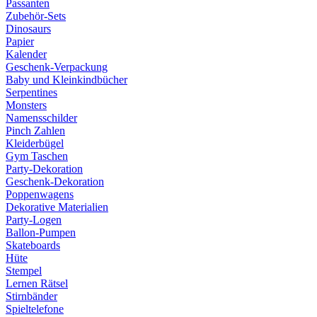
Passanten
Zubehör-Sets
Dinosaurs
Papier
Kalender
Geschenk-Verpackung
Baby und Kleinkindbücher
Serpentines
Monsters
Namensschilder
Pinch Zahlen
Kleiderbügel
Gym Taschen
Party-Dekoration
Geschenk-Dekoration
Poppenwagens
Dekorative Materialien
Party-Logen
Ballon-Pumpen
Skateboards
Hüte
Stempel
Lernen Rätsel
Stirnbänder
Spieltelefone