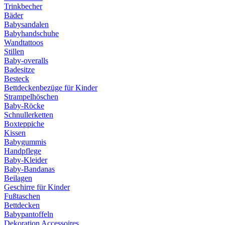
Trinkbecher
Bäder
Babysandalen
Babyhandschuhe
Wandtattoos
Stillen
Baby-overalls
Badesitze
Besteck
Bettdeckenbezüge für Kinder
Strampelhöschen
Baby-Röcke
Schnullerketten
Boxteppiche
Kissen
Babygummis
Handpflege
Baby-Kleider
Baby-Bandanas
Beilagen
Geschirre für Kinder
Fußtaschen
Bettdecken
Babypantoffeln
Dekoration Accessoires