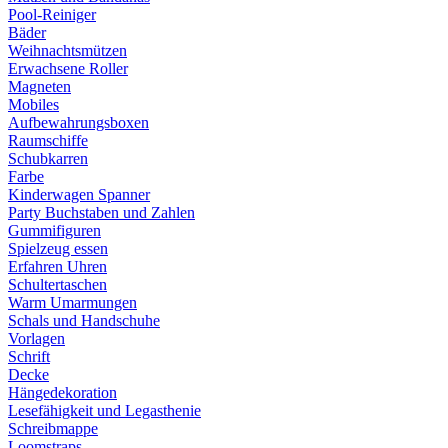
Pool-Reiniger
Bäder
Weihnachtsmützen
Erwachsene Roller
Magneten
Mobiles
Aufbewahrungsboxen
Raumschiffe
Schubkarren
Farbe
Kinderwagen Spanner
Party Buchstaben und Zahlen
Gummifiguren
Spielzeug essen
Erfahren Uhren
Schultertaschen
Warm Umarmungen
Schals und Handschuhe
Vorlagen
Schrift
Decke
Hängedekoration
Lesefähigkeit und Legasthenie
Schreibmappe
Loomstraps