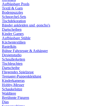
Aufblasbare Pools
Textil & Garn
Bodenpuzzles
Schnorchel-Sets
Tischdekoration
Bänder ankleiden und -poncho's
Dartscheiben
Kinder Games
Aufblasbare Stühle
Küchentextilien
Bastelkits
Bühne Fahrzeuge & Anhänger
Designstudio
Schnullerketten
Tischleuchten
Dartscheibe
Fliegendes Spielzeug
Teenager-Puppenkleidung
Kinderkameras
Hobby-Messer
Schaukelsitze
Waldtiere
Berühmte Figuren
Dias