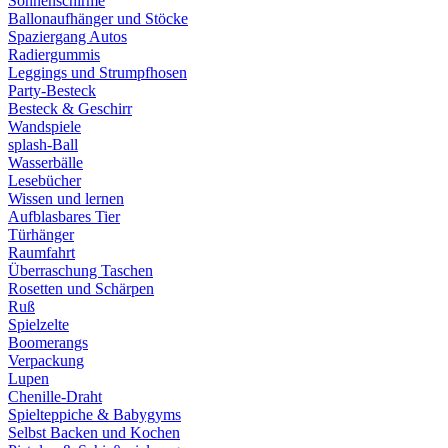
Sonnenschirme
Ballonaufhänger und Stöcke
Spaziergang Autos
Radiergummis
Leggings und Strumpfhosen
Party-Besteck
Besteck & Geschirr
Wandspiele
splash-Ball
Wasserbälle
Lesebücher
Wissen und lernen
Aufblasbares Tier
Türhänger
Raumfahrt
Überraschung Taschen
Rosetten und Schärpen
Ruß
Spielzelte
Boomerangs
Verpackung
Lupen
Chenille-Draht
Spielteppiche & Babygyms
Selbst Backen und Kochen