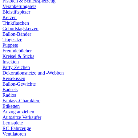
Pistolen & Schießspielzeug
Verankerungssets
Bleistiftspitzer
Kerzen
Trinkflaschen
Geburtstagskerzen
Ballon-Bänder
Tragesitze
Puppets
Freundebücher
Kreisel & Sticks
Insekten
Party-Zeichen
Dekorationsnetze und -Webben
Reisekissen
Ballon-Gewichte
Badsets
Radios
Fantasy-Charaktere
Etiketten
Anzug anziehen
Autositze Verkäufer
Lernspiele
RC-Fahrzeuge
Ventilatoren