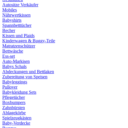
Autositze Verkäufer
Mobiles
Nährwertkissen
Babyshirts
Spannbetttücher
Becher
Kissen und Plaids
Kinderwagen & Buggy-Teile
Matratzenschützer
Bettwäsche
Ess-set
Auto-Markisen
Babys Schals
Abdeckungen und Bettlaken
Zubereitung von Speisen
Babyleggings
Pullover
Babykleidung Sets
Pflegetücher
Boxbumpers
Zahnbürsten
Ablagekörbe
Spielzeugkästen
Baby-Verdecke