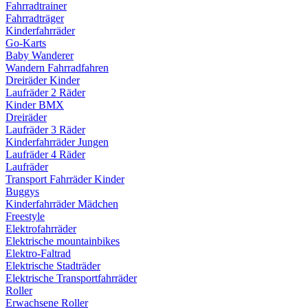
Fahrradtrainer
Fahrradträger
Kinderfahrräder
Go-Karts
Baby Wanderer
Wandern Fahrradfahren
Dreiräder Kinder
Laufräder 2 Räder
Kinder BMX
Dreiräder
Laufräder 3 Räder
Kinderfahrräder Jungen
Laufräder 4 Räder
Laufräder
Transport Fahrräder Kinder
Buggys
Kinderfahrräder Mädchen
Freestyle
Elektrofahrräder
Elektrische mountainbikes
Elektro-Faltrad
Elektrische Stadträder
Elektrische Transportfahrräder
Roller
Erwachsene Roller