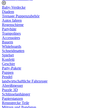
Baby-Verdecke
Diadem
Teenage Puppenzubehör
Autos fahren
Regenschirme
Partyhüte
Trampolines
Accessoires
Bauern
Whiteboards
Schneidmatten
Spielset
Konfetti
Geschirr
Party-Pakete
Puppen
Pendel
landwirtschaftliche Fahrzeuge
Abreißmesser
Puzzle 3D
Schlüsselanhänger
Papierstanzen
Rennstrecke Teile
Mützen und Bandanas