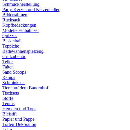
Schmuckherstellung
Party-Kerzen und Kerzenhalter
Bilderrahmen
Rucksack
Kopfbedeckungen
Modelleisenbahnset
Quizzes
Basketball
Teppiche
Badewannenspielzeug
Grillzubehör
Teller
Falten
Sand Scoops
Ramps
Schminksets
Tiere auf dem Bauernhof
Tischsets
Stoffe
Tennis
Hemden und Tops
Bleistift
Papier und Pappe
Torten-Dekoration
Leim