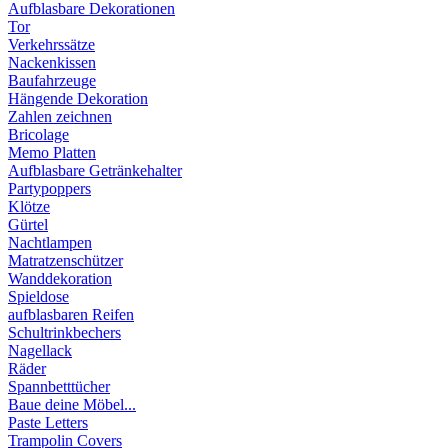
Aufblasbare Dekorationen
Tor
Verkehrssätze
Nackenkissen
Baufahrzeuge
Hängende Dekoration
Zahlen zeichnen
Bricolage
Memo Platten
Aufblasbare Getränkehalter
Partypoppers
Klötze
Gürtel
Nachtlampen
Matratzenschützer
Wanddekoration
Spieldose
aufblasbaren Reifen
Schultrinkbechers
Nagellack
Räder
Spannbetttücher
Baue deine Möbel...
Paste Letters
Trampolin Covers