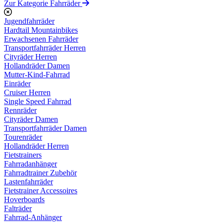
Zur Kategorie Fahrräder
Jugendfahrräder
Hardtail Mountainbikes
Erwachsenen Fahrräder
Transportfahrräder Herren
Cityräder Herren
Hollandräder Damen
Mutter-Kind-Fahrrad
Einräder
Cruiser Herren
Single Speed Fahrrad
Rennräder
Cityräder Damen
Transportfahrräder Damen
Tourenräder
Hollandräder Herren
Fietstrainers
Fahrradanhänger
Fahrradtrainer Zubehör
Lastenfahrräder
Fietstrainer Accessoires
Hoverboards
Falträder
Fahrrad-Anhänger