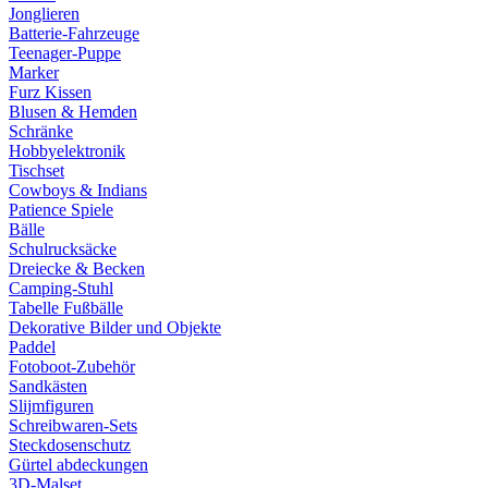
Jonglieren
Batterie-Fahrzeuge
Teenager-Puppe
Marker
Furz Kissen
Blusen & Hemden
Schränke
Hobbyelektronik
Tischset
Cowboys & Indians
Patience Spiele
Bälle
Schulrucksäcke
Dreiecke & Becken
Camping-Stuhl
Tabelle Fußbälle
Dekorative Bilder und Objekte
Paddel
Fotoboot-Zubehör
Sandkästen
Slijmfiguren
Schreibwaren-Sets
Steckdosenschutz
Gürtel abdeckungen
3D-Malset