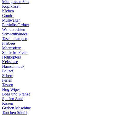
Mittagessen Sets
Kopfkissen
Kleben
Comics
Müllwagen
Portfolio-Ordner
Wandleuchten
Schweißbänder
Taschenlampen
Frisbees
Meerestiere
Spiele im Freien
Helikopters
Keksdose
Haarschmuck
Polizei
Schere
Ferien
Tassen
Hug Wipes
Boas und Kränze
Spielen Sand
Kissen
Graben Maschine
Tauchen Stiefel