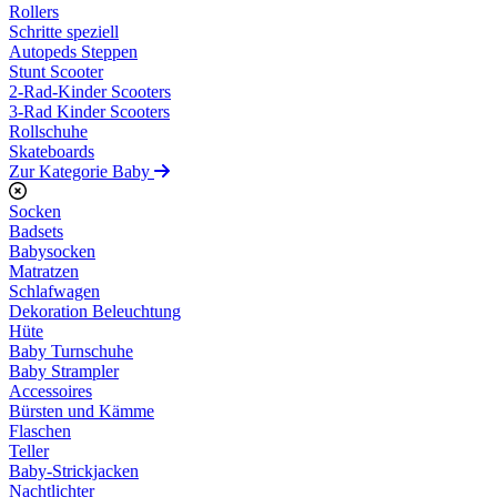
Rollers
Schritte speziell
Autopeds Steppen
Stunt Scooter
2-Rad-Kinder Scooters
3-Rad Kinder Scooters
Rollschuhe
Skateboards
Zur Kategorie Baby
Socken
Badsets
Babysocken
Matratzen
Schlafwagen
Dekoration Beleuchtung
Hüte
Baby Turnschuhe
Baby Strampler
Accessoires
Bürsten und Kämme
Flaschen
Teller
Baby-Strickjacken
Nachtlichter