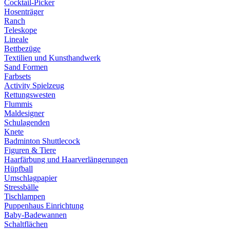
Cocktail-Picker
Hosenträger
Ranch
Teleskope
Lineale
Bettbezüge
Textilien und Kunsthandwerk
Sand Formen
Farbsets
Activity Spielzeug
Rettungswesten
Flummis
Maldesigner
Schulagenden
Knete
Badminton Shuttlecock
Figuren & Tiere
Haarfärbung und Haarverlängerungen
Hüpfball
Umschlagpapier
Stressbälle
Tischlampen
Puppenhaus Einrichtung
Baby-Badewannen
Schaltflächen