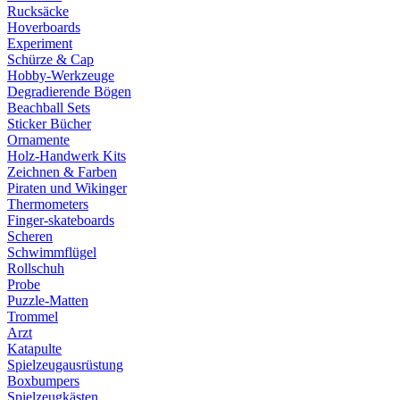
Rucksäcke
Hoverboards
Experiment
Schürze & Cap
Hobby-Werkzeuge
Degradierende Bögen
Beachball Sets
Sticker Bücher
Ornamente
Holz-Handwerk Kits
Zeichnen & Farben
Piraten und Wikinger
Thermometers
Finger-skateboards
Scheren
Schwimmflügel
Rollschuh
Probe
Puzzle-Matten
Trommel
Arzt
Katapulte
Spielzeugausrüstung
Boxbumpers
Spielzeugkästen