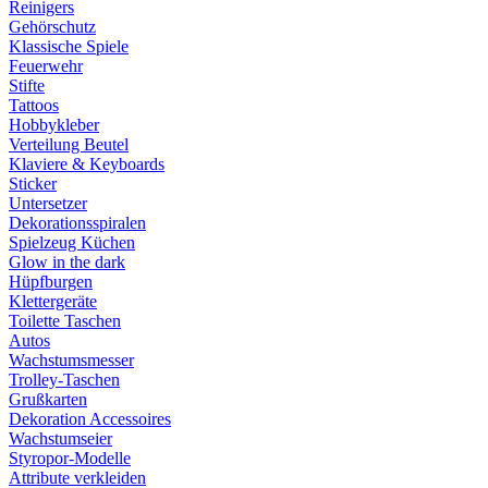
Reinigers
Gehörschutz
Klassische Spiele
Feuerwehr
Stifte
Tattoos
Hobbykleber
Verteilung Beutel
Klaviere & Keyboards
Sticker
Untersetzer
Dekorationsspiralen
Spielzeug Küchen
Glow in the dark
Hüpfburgen
Klettergeräte
Toilette Taschen
Autos
Wachstumsmesser
Trolley-Taschen
Grußkarten
Dekoration Accessoires
Wachstumseier
Styropor-Modelle
Attribute verkleiden