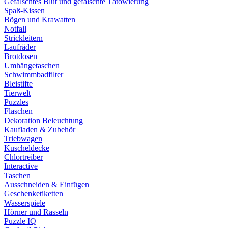
Gefälschtes Blut und gefälschte Tätowierung
Spaß-Kissen
Bögen und Krawatten
Notfall
Strickleitern
Laufräder
Brotdosen
Umhängetaschen
Schwimmbadfilter
Bleistifte
Tierwelt
Puzzles
Flaschen
Dekoration Beleuchtung
Kaufladen & Zubehör
Triebwagen
Kuscheldecke
Chlortreiber
Interactive
Taschen
Ausschneiden & Einfügen
Geschenketiketten
Wasserspiele
Hörner und Rasseln
Puzzle IQ