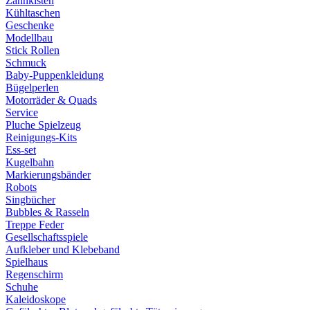
Zahnkisten
Kühltaschen
Geschenke
Modellbau
Stick Rollen
Schmuck
Baby-Puppenkleidung
Bügelperlen
Motorräder & Quads
Service
Pluche Spielzeug
Reinigungs-Kits
Ess-set
Kugelbahn
Markierungsbänder
Robots
Singbücher
Bubbles & Rasseln
Treppe Feder
Gesellschaftsspiele
Aufkleber und Klebeband
Spielhaus
Regenschirm
Schuhe
Kaleidoskope