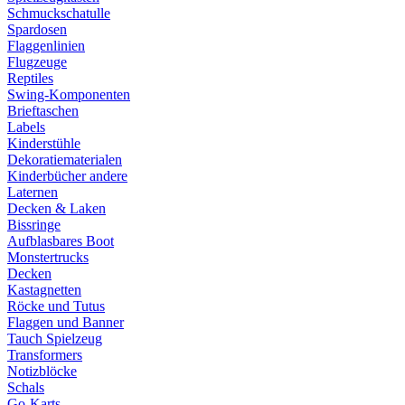
Schmuckschatulle
Spardosen
Flaggenlinien
Flugzeuge
Reptiles
Swing-Komponenten
Brieftaschen
Labels
Kinderstühle
Dekoratiematerialen
Kinderbücher andere
Laternen
Decken & Laken
Bissringe
Aufblasbares Boot
Monstertrucks
Decken
Kastagnetten
Röcke und Tutus
Flaggen und Banner
Tauch Spielzeug
Transformers
Notizblöcke
Schals
Go-Karts