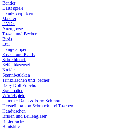
Bänder
Darts spiele
Hände verputzen
Malerei
DVD's
Anzughose
Tassen und Becher
Birds
Etui
Hängelampen
Kissen und Plaids
Schreibblock
Seifenblasenset
Kreide
Spannbettlaken
Trinkflaschen und -becher
Baby Doll Zubehör
Spielmatten
Würfelspiele
Hammer Bank & Form Schmoren
Herstellung von Schmuck und Taschen
Handtaschen
Brillen und Brillengläser
Bilderbücher
Buntstifte