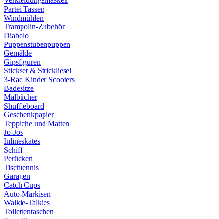
Verkleidungsmasken
Partei Tassen
Windmühlen
Trampolin-Zubehör
Diabolo
Puppenstubenpuppen
Gemälde
Gipsfiguren
Stickset & Strickliesel
3-Rad Kinder Scooters
Badesitze
Malbücher
Shuffleboard
Geschenkpapier
Teppiche und Matten
Jo-Jos
Inlineskates
Schiff
Perücken
Tischtennis
Garagen
Catch Cups
Auto-Markisen
Walkie-Talkies
Toilettentaschen