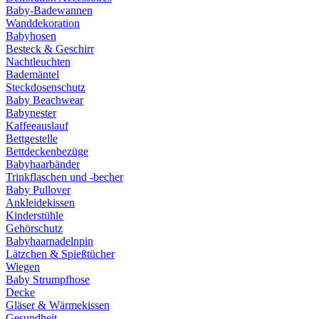
Baby-Badewannen
Wanddekoration
Babyhosen
Besteck & Geschirr
Nachtleuchten
Bademäntel
Steckdosenschutz
Baby Beachwear
Babynester
Kaffeeauslauf
Bettgestelle
Bettdeckenbezüge
Babyhaarbänder
Trinkflaschen und -becher
Baby Pullover
Ankleidekissen
Kinderstühle
Gehörschutz
Babyhaarnadelnpin
Lätzchen & Spießtücher
Wiegen
Baby Strumpfhose
Decke
Gläser & Wärmekissen
Gesundheit