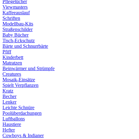
Pflegetücher
Viewmasters
Kaffeeauslauf
Schriften
Modellbau-Kits
Straßenschilder
Baby Bücher
Tisch-Eckschutz
Bärte und Schnurrbärte
Pfiff
Kinderbett
Matratzen
Beinwärmer und Strümpfe
Creatures
Mosaik-Einsätze
Spielt Verpflanzen
Kratz
Becher
Lenker
Leichte Schnüre
Poolüberdachungen
Luftballons
Haustiere
Hefter
Cowboys & Indianer