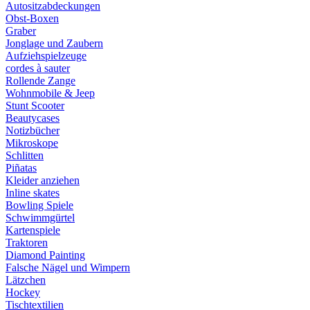
Autositzabdeckungen
Obst-Boxen
Graber
Jonglage und Zaubern
Aufziehspielzeuge
cordes à sauter
Rollende Zange
Wohnmobile & Jeep
Stunt Scooter
Beautycases
Notizbücher
Mikroskope
Schlitten
Piñatas
Kleider anziehen
Inline skates
Bowling Spiele
Schwimmgürtel
Kartenspiele
Traktoren
Diamond Painting
Falsche Nägel und Wimpern
Lätzchen
Hockey
Tischtextilien