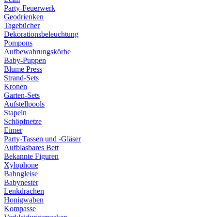
Party-Feuerwerk
Geodrienken
Tagebücher
Dekorationsbeleuchtung
Pompons
Aufbewahrungskörbe
Baby-Puppen
Blume Press
Strand-Sets
Kronen
Garten-Sets
Aufstellpools
Stapeln
Schöpfnetze
Eimer
Party-Tassen und -Gläser
Aufblasbares Bett
Bekannte Figuren
Xylophone
Bahngleise
Babynester
Lenkdrachen
Honigwaben
Kompasse