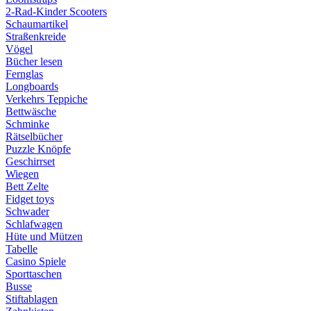
2-Rad-Kinder Scooters
Schaumartikel
Straßenkreide
Vögel
Bücher lesen
Fernglas
Longboards
Verkehrs Teppiche
Bettwäsche
Schminke
Rätselbücher
Puzzle Knöpfe
Geschirrset
Wiegen
Bett Zelte
Fidget toys
Schwader
Schlafwagen
Hüte und Mützen
Tabelle
Casino Spiele
Sporttaschen
Busse
Stiftablagen