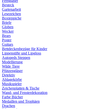
Ferngläser
Besteck
Gartenarbeit
Lesezeichen
Boxteppiche
Briefe
Globen
Wecker
Bears
Poster
Guitars
Bettdeckenbezüge für Kinder
Lippenstifte und Lipgloss
Autopeds Steppen
Modellierung
Wilde Tiere
Pfützengläser
Detektiv
Ablagekörbe
Musikspieler
Zeichenplatten & Tische
Wand- und Fensterdekoration
Farbe Bücher
Medaillen und Trophäen
Drachen