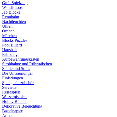
Grab Spielzeug
Wandtattoos
Jab Blöcke
Rennbahn
Nachtleuchten
Uhren
Ordner
Märchen
Blocks Puzzles
Pool Billard
Haushalt
Fahrzeuge
Aufbewahrungskästen
Strohhalme und Rührstäbchen
Stühle und Sofas
Die Umzäunungen
Einladungen
Spielgerätezubehör
Servietten
Reisespiele
Wasserpistolen
Hobby Bücher
Dekorative Beleuchtung
Bastelpapier
Armee