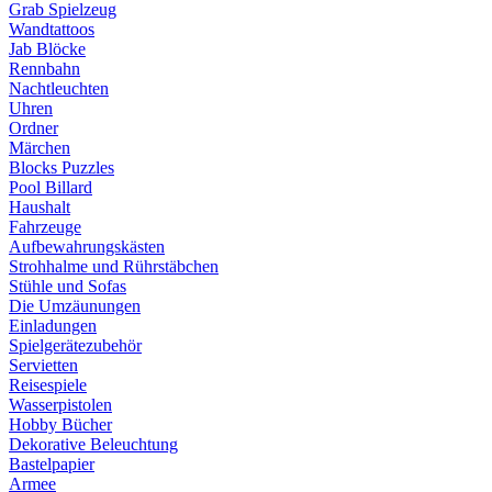
Grab Spielzeug
Wandtattoos
Jab Blöcke
Rennbahn
Nachtleuchten
Uhren
Ordner
Märchen
Blocks Puzzles
Pool Billard
Haushalt
Fahrzeuge
Aufbewahrungskästen
Strohhalme und Rührstäbchen
Stühle und Sofas
Die Umzäunungen
Einladungen
Spielgerätezubehör
Servietten
Reisespiele
Wasserpistolen
Hobby Bücher
Dekorative Beleuchtung
Bastelpapier
Armee