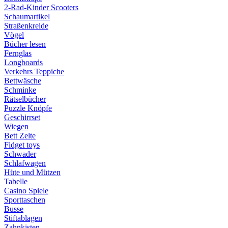
2-Rad-Kinder Scooters
Schaumartikel
Straßenkreide
Vögel
Bücher lesen
Fernglas
Longboards
Verkehrs Teppiche
Bettwäsche
Schminke
Rätselbücher
Puzzle Knöpfe
Geschirrset
Wiegen
Bett Zelte
Fidget toys
Schwader
Schlafwagen
Hüte und Mützen
Tabelle
Casino Spiele
Sporttaschen
Busse
Stiftablagen
Zahnkisten