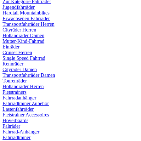
Zur Kategorie Fahrräder
Jugendfahrräder
Hardtail Mountainbikes
Erwachsenen Fahrräder
Transportfahrräder Herren
Cityräder Herren
Hollandräder Damen
Mutter-Kind-Fahrrad
Einräder
Cruiser Herren
Single Speed Fahrrad
Rennräder
Cityräder Damen
Transportfahrräder Damen
Tourenräder
Hollandräder Herren
Fietstrainers
Fahrradanhänger
Fahrradtrainer Zubehör
Lastenfahrräder
Fietstrainer Accessoires
Hoverboards
Falträder
Fahrrad-Anhänger
Fahrradtrainer