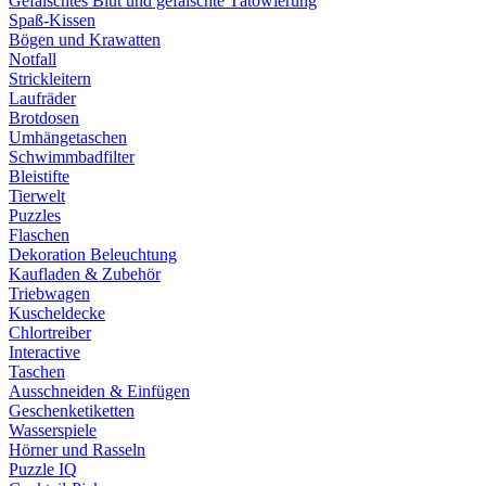
Gefälschtes Blut und gefälschte Tätowierung
Spaß-Kissen
Bögen und Krawatten
Notfall
Strickleitern
Laufräder
Brotdosen
Umhängetaschen
Schwimmbadfilter
Bleistifte
Tierwelt
Puzzles
Flaschen
Dekoration Beleuchtung
Kaufladen & Zubehör
Triebwagen
Kuscheldecke
Chlortreiber
Interactive
Taschen
Ausschneiden & Einfügen
Geschenketiketten
Wasserspiele
Hörner und Rasseln
Puzzle IQ