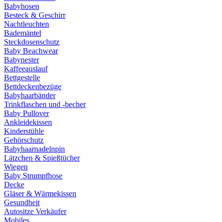
Babyhosen
Besteck & Geschirr
Nachtleuchten
Bademäntel
Steckdosenschutz
Baby Beachwear
Babynester
Kaffeeauslauf
Bettgestelle
Bettdeckenbezüge
Babyhaarbänder
Trinkflaschen und -becher
Baby Pullover
Ankleidekissen
Kinderstühle
Gehörschutz
Babyhaarnadelnpin
Lätzchen & Spießtücher
Wiegen
Baby Strumpfhose
Decke
Gläser & Wärmekissen
Gesundheit
Autositze Verkäufer
Mobiles