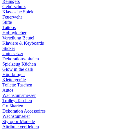
Reinigers
Gehörschutz
Klassische Spiele
Feuerwehr
Stifte
Tattoos
Hobbykleber
Verteilung Beutel
Klaviere & Keyboards
Sticker
Untersetzer
Dekorationsspiralen
Spielzeug Küchen
Glow in the dark
Hüpfburgen
Klettergeräte
Toilette Taschen
Autos
Wachstumsmesser
Trolley-Taschen
Grußkarten
Dekoration Accessoires
Wachstumseier
Styropor-Modelle
Attribute verkleiden