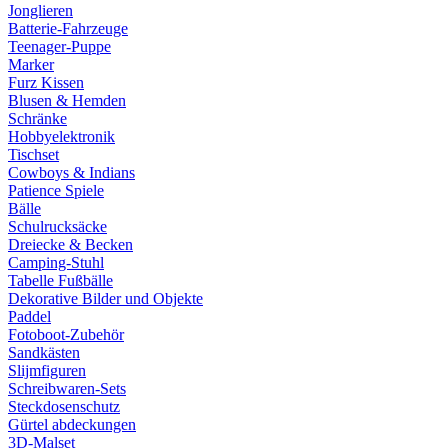
Jonglieren
Batterie-Fahrzeuge
Teenager-Puppe
Marker
Furz Kissen
Blusen & Hemden
Schränke
Hobbyelektronik
Tischset
Cowboys & Indians
Patience Spiele
Bälle
Schulrucksäcke
Dreiecke & Becken
Camping-Stuhl
Tabelle Fußbälle
Dekorative Bilder und Objekte
Paddel
Fotoboot-Zubehör
Sandkästen
Slijmfiguren
Schreibwaren-Sets
Steckdosenschutz
Gürtel abdeckungen
3D-Malset