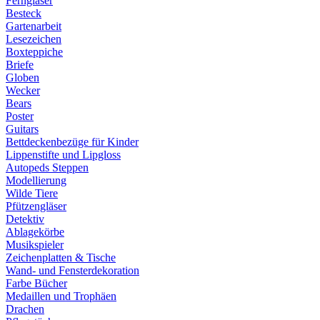
Ferngläser
Besteck
Gartenarbeit
Lesezeichen
Boxteppiche
Briefe
Globen
Wecker
Bears
Poster
Guitars
Bettdeckenbezüge für Kinder
Lippenstifte und Lipgloss
Autopeds Steppen
Modellierung
Wilde Tiere
Pfützengläser
Detektiv
Ablagekörbe
Musikspieler
Zeichenplatten & Tische
Wand- und Fensterdekoration
Farbe Bücher
Medaillen und Trophäen
Drachen