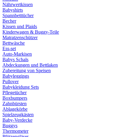
Nährwertkissen
Babyshirts
Spannbetttücher
Becher
Kissen und Plaids
Kinderwagen & Buggy-Teile
Matratzenschützer
Bettwäsche
Ess-set
Auto-Markisen
Babys Schals
Abdeckungen und Bettlaken
Zubereitung von Speisen
Babyleggings
Pullover
Babykleidung Sets
Pflegetücher
Boxbumpers
Zahnbürsten
Ablagekörbe
Spielzeugkästen
Baby-Verdecke
Buggys
Thermometer
Pfützengläser