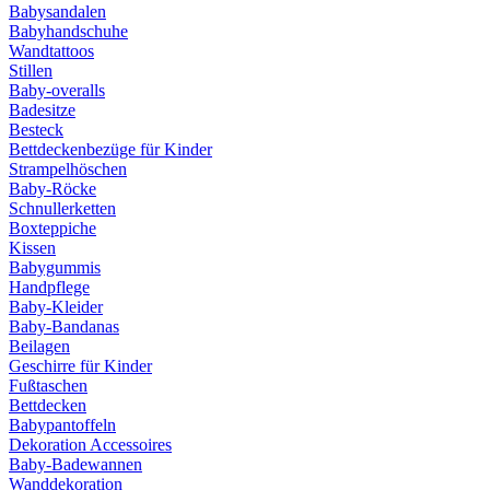
Babysandalen
Babyhandschuhe
Wandtattoos
Stillen
Baby-overalls
Badesitze
Besteck
Bettdeckenbezüge für Kinder
Strampelhöschen
Baby-Röcke
Schnullerketten
Boxteppiche
Kissen
Babygummis
Handpflege
Baby-Kleider
Baby-Bandanas
Beilagen
Geschirre für Kinder
Fußtaschen
Bettdecken
Babypantoffeln
Dekoration Accessoires
Baby-Badewannen
Wanddekoration