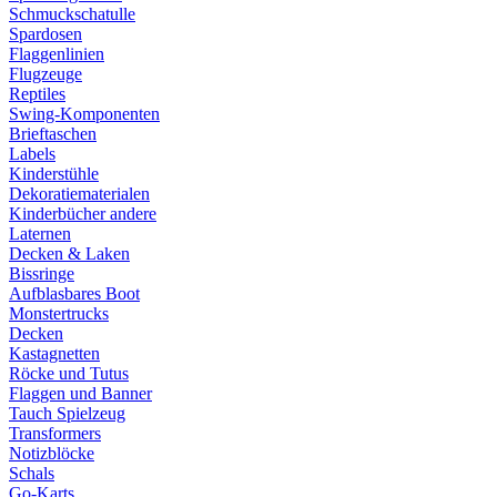
Schmuckschatulle
Spardosen
Flaggenlinien
Flugzeuge
Reptiles
Swing-Komponenten
Brieftaschen
Labels
Kinderstühle
Dekoratiematerialen
Kinderbücher andere
Laternen
Decken & Laken
Bissringe
Aufblasbares Boot
Monstertrucks
Decken
Kastagnetten
Röcke und Tutus
Flaggen und Banner
Tauch Spielzeug
Transformers
Notizblöcke
Schals
Go-Karts