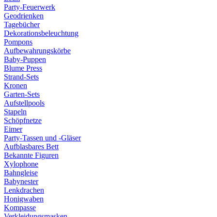
Party-Feuerwerk
Geodrienken
Tagebücher
Dekorationsbeleuchtung
Pompons
Aufbewahrungskörbe
Baby-Puppen
Blume Press
Strand-Sets
Kronen
Garten-Sets
Aufstellpools
Stapeln
Schöpfnetze
Eimer
Party-Tassen und -Gläser
Aufblasbares Bett
Bekannte Figuren
Xylophone
Bahngleise
Babynester
Lenkdrachen
Honigwaben
Kompasse
Verkleidungsmasken