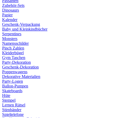
Passanten
Zubehör-Sets
Dinosaurs
Papier
Kalender
Geschenk-Verpackung
Baby und Kleinkindbücher
Serpentines
Monsters
Namensschilder
Pinch Zahlen
Kleiderbügel
Gym Taschen
Party-Dekoration
Geschenk-Dekoration
Poppenwagens
Dekorative Materialien
Party-Logen
Ballon-Pumpen
Skateboards
Hüte
Stempel
Lernen Rätsel
Stirnbänder
Spieltelefone