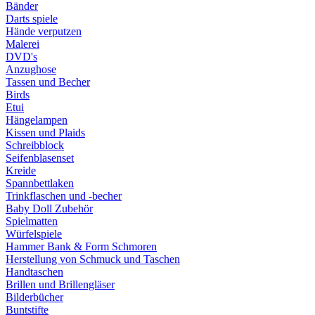
Bänder
Darts spiele
Hände verputzen
Malerei
DVD's
Anzughose
Tassen und Becher
Birds
Etui
Hängelampen
Kissen und Plaids
Schreibblock
Seifenblasenset
Kreide
Spannbettlaken
Trinkflaschen und -becher
Baby Doll Zubehör
Spielmatten
Würfelspiele
Hammer Bank & Form Schmoren
Herstellung von Schmuck und Taschen
Handtaschen
Brillen und Brillengläser
Bilderbücher
Buntstifte