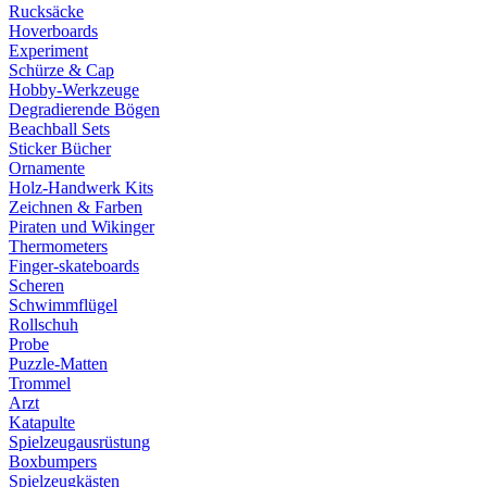
Rucksäcke
Hoverboards
Experiment
Schürze & Cap
Hobby-Werkzeuge
Degradierende Bögen
Beachball Sets
Sticker Bücher
Ornamente
Holz-Handwerk Kits
Zeichnen & Farben
Piraten und Wikinger
Thermometers
Finger-skateboards
Scheren
Schwimmflügel
Rollschuh
Probe
Puzzle-Matten
Trommel
Arzt
Katapulte
Spielzeugausrüstung
Boxbumpers
Spielzeugkästen