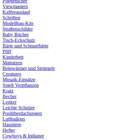
Pflegetücher
Viewmasters
Kaffeeauslauf
Schriften
Modellbau-Kits
Straßenschilder
Baby Bücher
Tisch-Eckschutz
Bärte und Schnurrbärte
Pfiff
Kinderbett
Matratzen
Beinwärmer und Strümpfe
Creatures
Mosaik-Einsätze
Spielt Verpflanzen
Kratz
Becher
Lenker
Leichte Schnüre
Poolüberdachungen
Luftballons
Haustiere
Hefter
Cowboys & Indianer