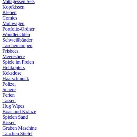
Mittagessen Sets
Kopfkissen
Kleben
Comics
Müllwagen
Portfolio-Ordner
Wandleuchten
Schweißbänder
Taschenlampen
Frisbees
Meerestiere
Spiele im Freien
Helikopters
Keksdose
Haarschmuck
Polizei
Schere
Ferien
Tassen
Hug Wipes
Boas und Kränze
Spielen Sand
Kissen
Graben Maschine
Tauchen Stiefel