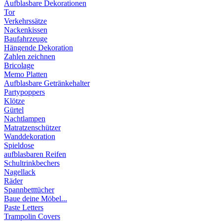
Aufblasbare Dekorationen
Tor
Verkehrssätze
Nackenkissen
Baufahrzeuge
Hängende Dekoration
Zahlen zeichnen
Bricolage
Memo Platten
Aufblasbare Getränkehalter
Partypoppers
Klötze
Gürtel
Nachtlampen
Matratzenschützer
Wanddekoration
Spieldose
aufblasbaren Reifen
Schultrinkbechers
Nagellack
Räder
Spannbetttücher
Baue deine Möbel...
Paste Letters
Trampolin Covers