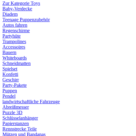
Zur Kategorie Toys
Baby-Verdecke
Diadem
Teenage Puppenzubehör
Autos fahren
Regenschirme
Partyhüte
Trampolines
Accessoires
Bauern
Whiteboards
Schneidmatten
Spielset
Konfetti
Geschirr
Party-Pakete
Puppen
Pendel
landwirtschaftliche Fahrzeuge
Abreißmesser
Puzzle 3D
Schlüsselanhänger
Papierstanzen
Rennstrecke Teile
Mützen und Bandanas