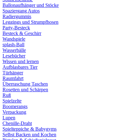
Ballonaufhänger und Stöcke
Spaziergang Autos
Radiergummis
Leggings und Strumpfhosen
Party-Besteck
Besteck & Geschirr
Wandspiele
splash-Ball
Wasserbälle
Lesebücher
Wissen und lernen
Aufblasbares Tier
Türhänger
Raumfahrt
Überraschung Taschen
Rosetten und Schärpen
Ruß
Spielzelte
Boomerangs
Verpackung
Lupen
Chenille-Draht
Spielteppiche & Babygyms
Selbst Backen und Kochen