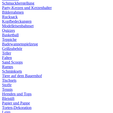
Schmuckherstellung
Party-Kerzen und Kerzenhalter
Bilderrahmen
Rucksack
Kopfbedeckungen
Modelleisenbahnset
Quizzes
Basketball
Teppiche
Badewannenspielzeug
Grillzubehör
Teller
Falten
Sand Scoops
Ramps
Schminksets
Tiere auf dem Bauernhof
Tischsets
Stoffe
Tennis
Hemden und Tops
Bleistift
Papier und Pappe
Torten-Dekoration
Leim