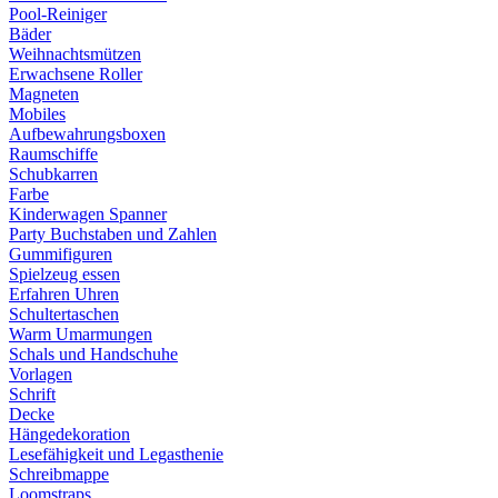
Pool-Reiniger
Bäder
Weihnachtsmützen
Erwachsene Roller
Magneten
Mobiles
Aufbewahrungsboxen
Raumschiffe
Schubkarren
Farbe
Kinderwagen Spanner
Party Buchstaben und Zahlen
Gummifiguren
Spielzeug essen
Erfahren Uhren
Schultertaschen
Warm Umarmungen
Schals und Handschuhe
Vorlagen
Schrift
Decke
Hängedekoration
Lesefähigkeit und Legasthenie
Schreibmappe
Loomstraps