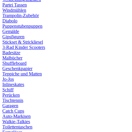
Partei Tassen
Windmühlen
Trampolin-Zubehör
Diabolo
Puppenstubenpuppen
Gemälde
Gipsfiguren
Stickset & Strickliesel
3-Rad Kinder Scooters
Badesitze
Malbücher
Shuffleboard
Geschenkpapier
Teppiche und Matten
Jo-Jos
Inlineskates
Schiff
Perücken
Tischtennis
Garagen
Catch Cups
Auto-Markisen
Walkie-Talkies
Toilettentaschen