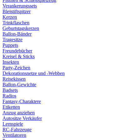
Pistolen & Schießspielzeug
Verankerungssets
Bleistiftspitzer
Kerzen
Trinkflaschen
Geburtstagskerzen
Ballon-Bänder
Tragesitze
Puppets
Freundebücher
Kreisel & Sticks
Insekten
Party-Zeichen
Dekorationsnetze und -Webben
Reisekissen
Ballon-Gewichte
Badsets
Radios
Fantasy-Charaktere
Etiketten
Anzug anziehen
Autositze Verkäufer
Lernspiele
RC-Fahrzeuge
Ventilatoren