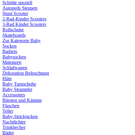
Schritte speziell
Autopeds Steppen
Stunt Scooter
2-Rad-Kinder Scooters
3-Rad Kinder Scooters
Rollschuhe
Skateboards
Zur Kategorie Baby
Socken
Badsets
Babysocken
Matratzen
Schlafwagen
Dekoration Beleuchtung
Hüte
Baby Turnschuhe
Baby Strampler
Accessoires
Bürsten und Kämme
Flaschen
Teller
Baby-Strickjacken
Nachtlichter
Trinkbecher
Bäder