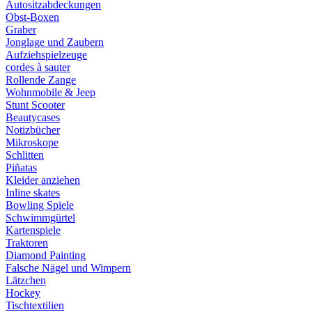
Autositzabdeckungen
Obst-Boxen
Graber
Jonglage und Zaubern
Aufziehspielzeuge
cordes à sauter
Rollende Zange
Wohnmobile & Jeep
Stunt Scooter
Beautycases
Notizbücher
Mikroskope
Schlitten
Piñatas
Kleider anziehen
Inline skates
Bowling Spiele
Schwimmgürtel
Kartenspiele
Traktoren
Diamond Painting
Falsche Nägel und Wimpern
Lätzchen
Hockey
Tischtextilien