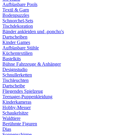
Aufblasbare Pools
Textil & Garn
Bodenpuzzles
Schnorchel-Sets
Tischdekoration
Bänder ankleiden und -poncho's
Dartscheiben
Kinder Games
Aufblasbare Stühle
Küchentextilien
Bastelkits
Bühne Fahrzeuge & Anhänger
Designstudio
Schnullerketten
Tischleuchten
Dartscheibe
Fliegendes Spielzeug
Teenager-Puppenkleidung
Kinderkameras
Hobby-Messer
Schaukelsitze
Waldtiere
Berühmte Figuren
Dias
Sonnenschirme