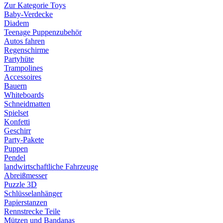
Zur Kategorie Toys
Baby-Verdecke
Diadem
Teenage Puppenzubehör
Autos fahren
Regenschirme
Partyhüte
Trampolines
Accessoires
Bauern
Whiteboards
Schneidmatten
Spielset
Konfetti
Geschirr
Party-Pakete
Puppen
Pendel
landwirtschaftliche Fahrzeuge
Abreißmesser
Puzzle 3D
Schlüsselanhänger
Papierstanzen
Rennstrecke Teile
Mützen und Bandanas