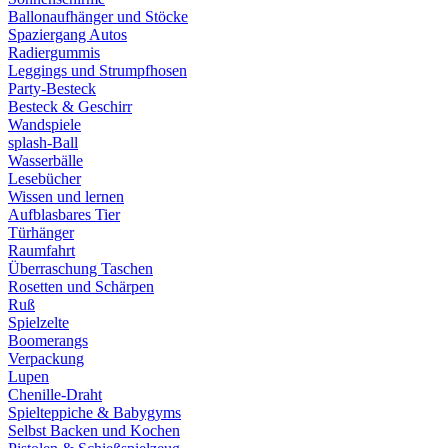
Ballonaufhänger und Stöcke
Spaziergang Autos
Radiergummis
Leggings und Strumpfhosen
Party-Besteck
Besteck & Geschirr
Wandspiele
splash-Ball
Wasserbälle
Lesebücher
Wissen und lernen
Aufblasbares Tier
Türhänger
Raumfahrt
Überraschung Taschen
Rosetten und Schärpen
Ruß
Spielzelte
Boomerangs
Verpackung
Lupen
Chenille-Draht
Spielteppiche & Babygyms
Selbst Backen und Kochen