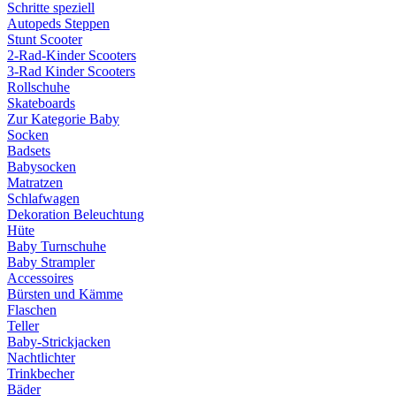
Schritte speziell
Autopeds Steppen
Stunt Scooter
2-Rad-Kinder Scooters
3-Rad Kinder Scooters
Rollschuhe
Skateboards
Zur Kategorie Baby
Socken
Badsets
Babysocken
Matratzen
Schlafwagen
Dekoration Beleuchtung
Hüte
Baby Turnschuhe
Baby Strampler
Accessoires
Bürsten und Kämme
Flaschen
Teller
Baby-Strickjacken
Nachtlichter
Trinkbecher
Bäder