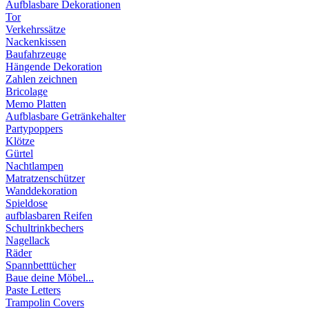
Aufblasbare Dekorationen
Tor
Verkehrssätze
Nackenkissen
Baufahrzeuge
Hängende Dekoration
Zahlen zeichnen
Bricolage
Memo Platten
Aufblasbare Getränkehalter
Partypoppers
Klötze
Gürtel
Nachtlampen
Matratzenschützer
Wanddekoration
Spieldose
aufblasbaren Reifen
Schultrinkbechers
Nagellack
Räder
Spannbetttücher
Baue deine Möbel...
Paste Letters
Trampolin Covers