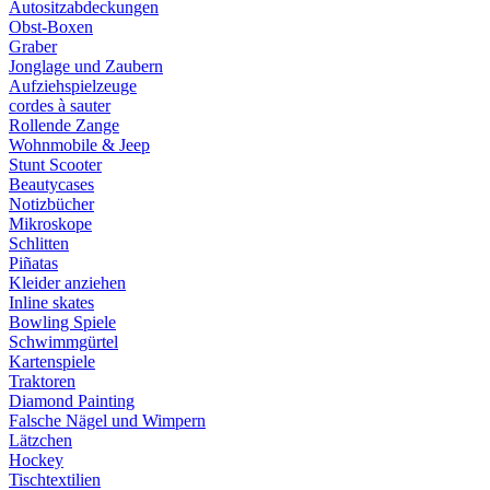
Autositzabdeckungen
Obst-Boxen
Graber
Jonglage und Zaubern
Aufziehspielzeuge
cordes à sauter
Rollende Zange
Wohnmobile & Jeep
Stunt Scooter
Beautycases
Notizbücher
Mikroskope
Schlitten
Piñatas
Kleider anziehen
Inline skates
Bowling Spiele
Schwimmgürtel
Kartenspiele
Traktoren
Diamond Painting
Falsche Nägel und Wimpern
Lätzchen
Hockey
Tischtextilien