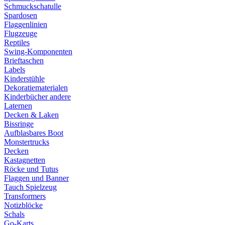
Schmuckschatulle
Spardosen
Flaggenlinien
Flugzeuge
Reptiles
Swing-Komponenten
Brieftaschen
Labels
Kinderstühle
Dekoratiematerialen
Kinderbücher andere
Laternen
Decken & Laken
Bissringe
Aufblasbares Boot
Monstertrucks
Decken
Kastagnetten
Röcke und Tutus
Flaggen und Banner
Tauch Spielzeug
Transformers
Notizblöcke
Schals
Go-Karts