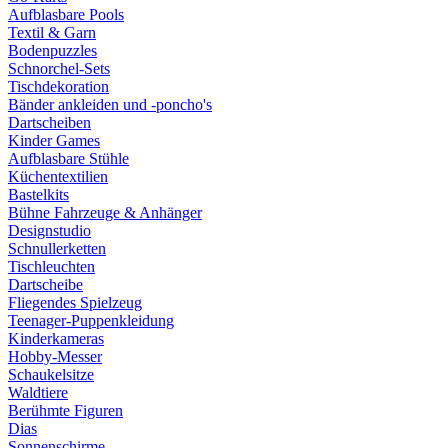
Aufblasbare Pools
Textil & Garn
Bodenpuzzles
Schnorchel-Sets
Tischdekoration
Bänder ankleiden und -poncho's
Dartscheiben
Kinder Games
Aufblasbare Stühle
Küchentextilien
Bastelkits
Bühne Fahrzeuge & Anhänger
Designstudio
Schnullerketten
Tischleuchten
Dartscheibe
Fliegendes Spielzeug
Teenager-Puppenkleidung
Kinderkameras
Hobby-Messer
Schaukelsitze
Waldtiere
Berühmte Figuren
Dias
Sonnenschirme