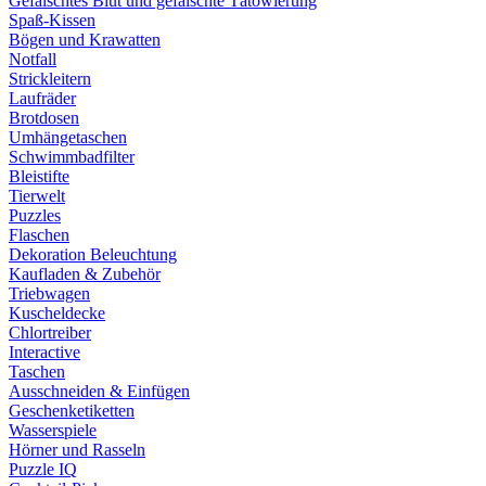
Gefälschtes Blut und gefälschte Tätowierung
Spaß-Kissen
Bögen und Krawatten
Notfall
Strickleitern
Laufräder
Brotdosen
Umhängetaschen
Schwimmbadfilter
Bleistifte
Tierwelt
Puzzles
Flaschen
Dekoration Beleuchtung
Kaufladen & Zubehör
Triebwagen
Kuscheldecke
Chlortreiber
Interactive
Taschen
Ausschneiden & Einfügen
Geschenketiketten
Wasserspiele
Hörner und Rasseln
Puzzle IQ