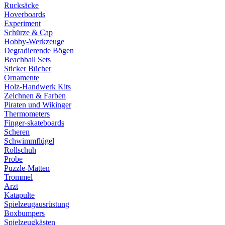
Rucksäcke
Hoverboards
Experiment
Schürze & Cap
Hobby-Werkzeuge
Degradierende Bögen
Beachball Sets
Sticker Bücher
Ornamente
Holz-Handwerk Kits
Zeichnen & Farben
Piraten und Wikinger
Thermometers
Finger-skateboards
Scheren
Schwimmflügel
Rollschuh
Probe
Puzzle-Matten
Trommel
Arzt
Katapulte
Spielzeugausrüstung
Boxbumpers
Spielzeugkästen