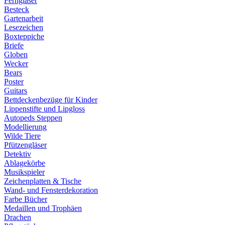
Ferngläser
Besteck
Gartenarbeit
Lesezeichen
Boxteppiche
Briefe
Globen
Wecker
Bears
Poster
Guitars
Bettdeckenbezüge für Kinder
Lippenstifte und Lipgloss
Autopeds Steppen
Modellierung
Wilde Tiere
Pfützengläser
Detektiv
Ablagekörbe
Musikspieler
Zeichenplatten & Tische
Wand- und Fensterdekoration
Farbe Bücher
Medaillen und Trophäen
Drachen