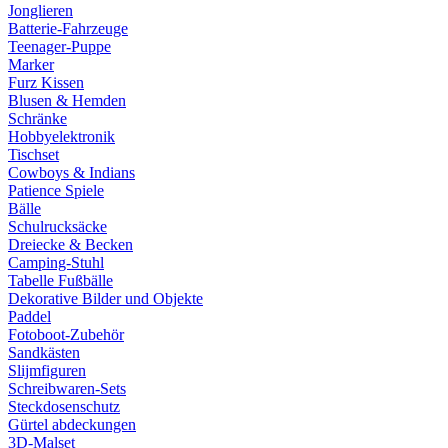
Jonglieren
Batterie-Fahrzeuge
Teenager-Puppe
Marker
Furz Kissen
Blusen & Hemden
Schränke
Hobbyelektronik
Tischset
Cowboys & Indians
Patience Spiele
Bälle
Schulrucksäcke
Dreiecke & Becken
Camping-Stuhl
Tabelle Fußbälle
Dekorative Bilder und Objekte
Paddel
Fotoboot-Zubehör
Sandkästen
Slijmfiguren
Schreibwaren-Sets
Steckdosenschutz
Gürtel abdeckungen
3D-Malset