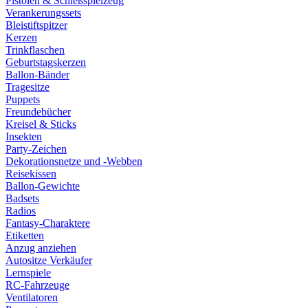
Pistolen & Schießspielzeug
Verankerungssets
Bleistiftspitzer
Kerzen
Trinkflaschen
Geburtstagskerzen
Ballon-Bänder
Tragesitze
Puppets
Freundebücher
Kreisel & Sticks
Insekten
Party-Zeichen
Dekorationsnetze und -Webben
Reisekissen
Ballon-Gewichte
Badsets
Radios
Fantasy-Charaktere
Etiketten
Anzug anziehen
Autositze Verkäufer
Lernspiele
RC-Fahrzeuge
Ventilatoren