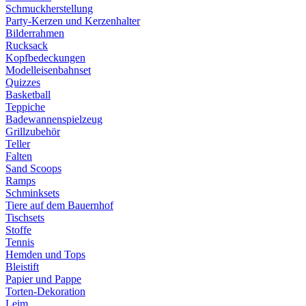
Schmuckherstellung
Party-Kerzen und Kerzenhalter
Bilderrahmen
Rucksack
Kopfbedeckungen
Modelleisenbahnset
Quizzes
Basketball
Teppiche
Badewannenspielzeug
Grillzubehör
Teller
Falten
Sand Scoops
Ramps
Schminksets
Tiere auf dem Bauernhof
Tischsets
Stoffe
Tennis
Hemden und Tops
Bleistift
Papier und Pappe
Torten-Dekoration
Leim