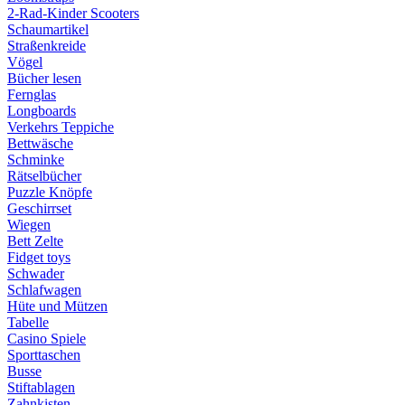
2-Rad-Kinder Scooters
Schaumartikel
Straßenkreide
Vögel
Bücher lesen
Fernglas
Longboards
Verkehrs Teppiche
Bettwäsche
Schminke
Rätselbücher
Puzzle Knöpfe
Geschirrset
Wiegen
Bett Zelte
Fidget toys
Schwader
Schlafwagen
Hüte und Mützen
Tabelle
Casino Spiele
Sporttaschen
Busse
Stiftablagen
Zahnkisten