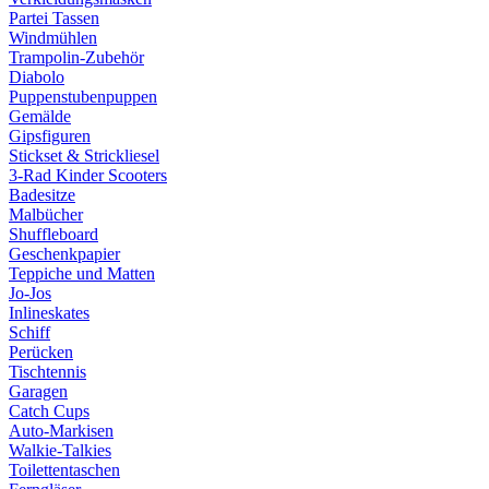
Partei Tassen
Windmühlen
Trampolin-Zubehör
Diabolo
Puppenstubenpuppen
Gemälde
Gipsfiguren
Stickset & Strickliesel
3-Rad Kinder Scooters
Badesitze
Malbücher
Shuffleboard
Geschenkpapier
Teppiche und Matten
Jo-Jos
Inlineskates
Schiff
Perücken
Tischtennis
Garagen
Catch Cups
Auto-Markisen
Walkie-Talkies
Toilettentaschen