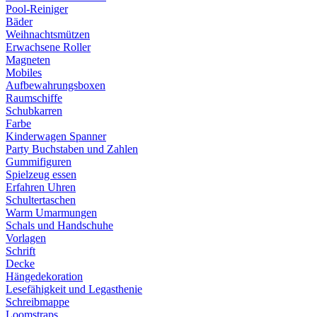
Pool-Reiniger
Bäder
Weihnachtsmützen
Erwachsene Roller
Magneten
Mobiles
Aufbewahrungsboxen
Raumschiffe
Schubkarren
Farbe
Kinderwagen Spanner
Party Buchstaben und Zahlen
Gummifiguren
Spielzeug essen
Erfahren Uhren
Schultertaschen
Warm Umarmungen
Schals und Handschuhe
Vorlagen
Schrift
Decke
Hängedekoration
Lesefähigkeit und Legasthenie
Schreibmappe
Loomstraps