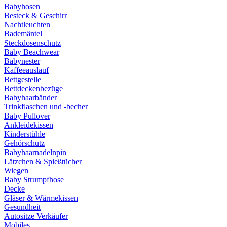
Babyhosen
Besteck & Geschirr
Nachtleuchten
Bademäntel
Steckdosenschutz
Baby Beachwear
Babynester
Kaffeeauslauf
Bettgestelle
Bettdeckenbezüge
Babyhaarbänder
Trinkflaschen und -becher
Baby Pullover
Ankleidekissen
Kinderstühle
Gehörschutz
Babyhaarnadelnpin
Lätzchen & Spießtücher
Wiegen
Baby Strumpfhose
Decke
Gläser & Wärmekissen
Gesundheit
Autositze Verkäufer
Mobiles