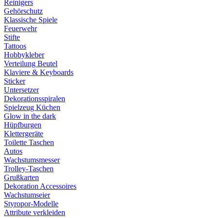
Reinigers
Gehörschutz
Klassische Spiele
Feuerwehr
Stifte
Tattoos
Hobbykleber
Verteilung Beutel
Klaviere & Keyboards
Sticker
Untersetzer
Dekorationsspiralen
Spielzeug Küchen
Glow in the dark
Hüpfburgen
Klettergeräte
Toilette Taschen
Autos
Wachstumsmesser
Trolley-Taschen
Grußkarten
Dekoration Accessoires
Wachstumseier
Styropor-Modelle
Attribute verkleiden