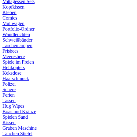
Mittagessen Sets
Kopfkissen
Kleben
Comics
Müllwagen
Portfolio-Ordner
Wandleuchten
Schweißbänder
Taschenlampen
Frisbees
Meerestiere
Spiele im Freien
Helikopters
Keksdose
Haarschmuck
Polizei
Schere
Ferien
Tassen
Hug Wipes
Boas und Kränze
Spielen Sand
Kissen
Graben Maschine
Tauchen Stiefel