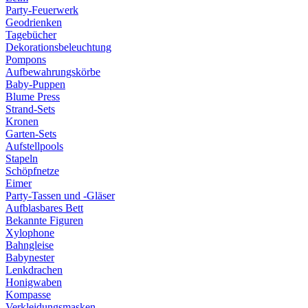
Party-Feuerwerk
Geodrienken
Tagebücher
Dekorationsbeleuchtung
Pompons
Aufbewahrungskörbe
Baby-Puppen
Blume Press
Strand-Sets
Kronen
Garten-Sets
Aufstellpools
Stapeln
Schöpfnetze
Eimer
Party-Tassen und -Gläser
Aufblasbares Bett
Bekannte Figuren
Xylophone
Bahngleise
Babynester
Lenkdrachen
Honigwaben
Kompasse
Verkleidungsmasken