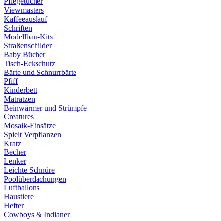
Pflegetücher
Viewmasters
Kaffeeauslauf
Schriften
Modellbau-Kits
Straßenschilder
Baby Bücher
Tisch-Eckschutz
Bärte und Schnurrbärte
Pfiff
Kinderbett
Matratzen
Beinwärmer und Strümpfe
Creatures
Mosaik-Einsätze
Spielt Verpflanzen
Kratz
Becher
Lenker
Leichte Schnüre
Poolüberdachungen
Luftballons
Haustiere
Hefter
Cowboys & Indianer