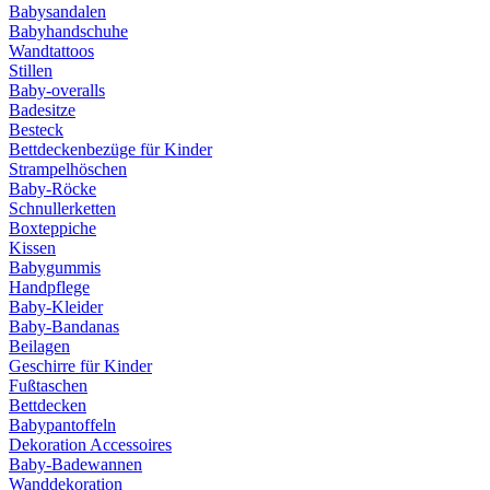
Babysandalen
Babyhandschuhe
Wandtattoos
Stillen
Baby-overalls
Badesitze
Besteck
Bettdeckenbezüge für Kinder
Strampelhöschen
Baby-Röcke
Schnullerketten
Boxteppiche
Kissen
Babygummis
Handpflege
Baby-Kleider
Baby-Bandanas
Beilagen
Geschirre für Kinder
Fußtaschen
Bettdecken
Babypantoffeln
Dekoration Accessoires
Baby-Badewannen
Wanddekoration