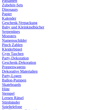
Passanten
Zubehör-Sets
Dinosaurs
Papier
Kalender
Geschenk-Verpackung
Baby und Kleinkindbücher
Serpentines
Monsters
Namensschilder
Pinch Zahlen
Kleiderbügel
Gym Taschen
Party-Dekoration
Geschenk-Dekoration
Poppenwagens
Dekorative Materialien
Party-Logen
Ballon-Pumpen
Skateboards
Hüte
Stempel
Lernen Rätsel
Stirnbänder
Spieltelefone