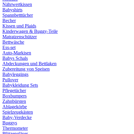
Nährwertkissen
Babyshirts
Spannbetttücher
Becher
Kissen und Plaids
Kinderwagen & Buggy-Teile
Matratzenschützer
Bettwäsche
Ess-set
Auto-Markisen
Babys Schals
Abdeckungen und Bettlaken
Zubereitung von Speisen
Babyleggings
Pullover
Babykleidung Sets
Pflegetücher
Boxbumpers
Zahnbürsten
Ablagekörbe
Spielzeugkästen
Baby-Verdecke
Buggys
Thermometer
Pfützengläser