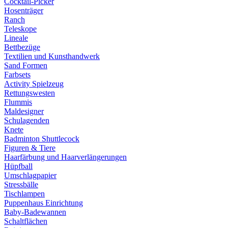
Cocktail-Picker
Hosenträger
Ranch
Teleskope
Lineale
Bettbezüge
Textilien und Kunsthandwerk
Sand Formen
Farbsets
Activity Spielzeug
Rettungswesten
Flummis
Maldesigner
Schulagenden
Knete
Badminton Shuttlecock
Figuren & Tiere
Haarfärbung und Haarverlängerungen
Hüpfball
Umschlagpapier
Stressbälle
Tischlampen
Puppenhaus Einrichtung
Baby-Badewannen
Schaltflächen