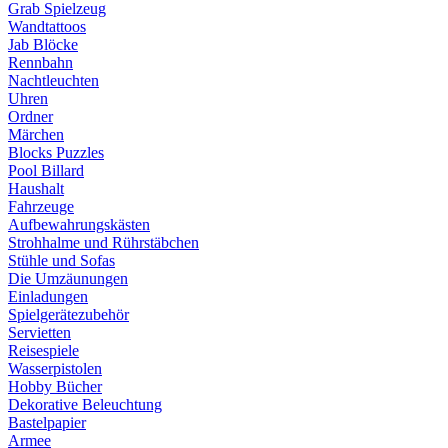
Grab Spielzeug
Wandtattoos
Jab Blöcke
Rennbahn
Nachtleuchten
Uhren
Ordner
Märchen
Blocks Puzzles
Pool Billard
Haushalt
Fahrzeuge
Aufbewahrungskästen
Strohhalme und Rührstäbchen
Stühle und Sofas
Die Umzäunungen
Einladungen
Spielgerätezubehör
Servietten
Reisespiele
Wasserpistolen
Hobby Bücher
Dekorative Beleuchtung
Bastelpapier
Armee