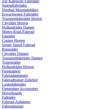
Zur Kategorie Fahrräder
Jugendfahrräder
Hardtail Mountainbikes
Erwachsenen Fahrräder
Transportfahrräder Herren
Cityräder Herren
Hollandräder Damen
Mutter-Kind-Fahrrad
Einräder
Cruiser Herren
Single Speed Fahrrad
Rennräder
Cityräder Damen
Transportfahrräder Damen
Tourenräder
Hollandräder Herren
Fietstrainers
Fahrradanhänger
Fahrradtrainer Zubehör
Lastenfahrräder
Fietstrainer Accessoires
Hoverboards
Falträder
Fahrrad-Anhänger
Fahrradtrainer