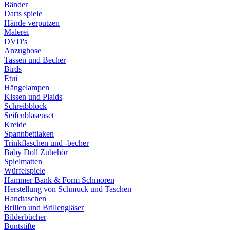
Bänder
Darts spiele
Hände verputzen
Malerei
DVD's
Anzughose
Tassen und Becher
Birds
Etui
Hängelampen
Kissen und Plaids
Schreibblock
Seifenblasenset
Kreide
Spannbettlaken
Trinkflaschen und -becher
Baby Doll Zubehör
Spielmatten
Würfelspiele
Hammer Bank & Form Schmoren
Herstellung von Schmuck und Taschen
Handtaschen
Brillen und Brillengläser
Bilderbücher
Buntstifte