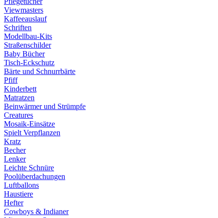
Pflegetücher
Viewmasters
Kaffeeauslauf
Schriften
Modellbau-Kits
Straßenschilder
Baby Bücher
Tisch-Eckschutz
Bärte und Schnurrbärte
Pfiff
Kinderbett
Matratzen
Beinwärmer und Strümpfe
Creatures
Mosaik-Einsätze
Spielt Verpflanzen
Kratz
Becher
Lenker
Leichte Schnüre
Poolüberdachungen
Luftballons
Haustiere
Hefter
Cowboys & Indianer