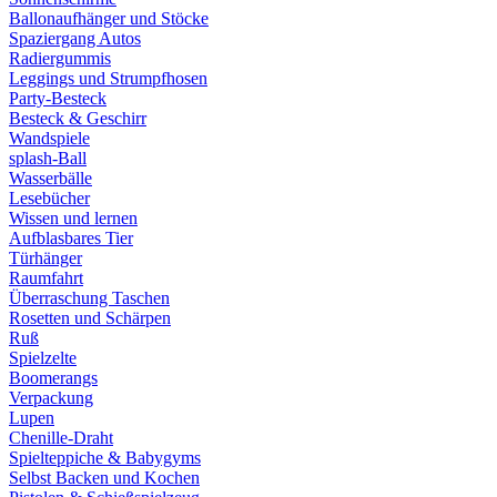
Ballonaufhänger und Stöcke
Spaziergang Autos
Radiergummis
Leggings und Strumpfhosen
Party-Besteck
Besteck & Geschirr
Wandspiele
splash-Ball
Wasserbälle
Lesebücher
Wissen und lernen
Aufblasbares Tier
Türhänger
Raumfahrt
Überraschung Taschen
Rosetten und Schärpen
Ruß
Spielzelte
Boomerangs
Verpackung
Lupen
Chenille-Draht
Spielteppiche & Babygyms
Selbst Backen und Kochen