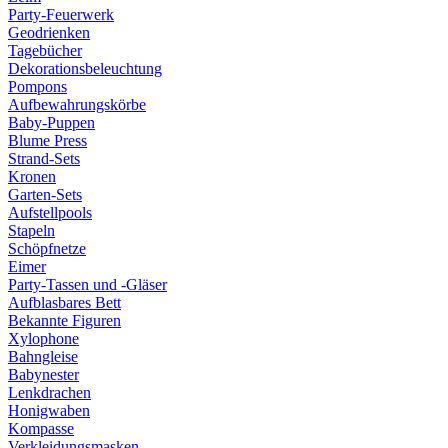
Party-Feuerwerk
Geodrienken
Tagebücher
Dekorationsbeleuchtung
Pompons
Aufbewahrungskörbe
Baby-Puppen
Blume Press
Strand-Sets
Kronen
Garten-Sets
Aufstellpools
Stapeln
Schöpfnetze
Eimer
Party-Tassen und -Gläser
Aufblasbares Bett
Bekannte Figuren
Xylophone
Bahngleise
Babynester
Lenkdrachen
Honigwaben
Kompasse
Verkleidungsmasken