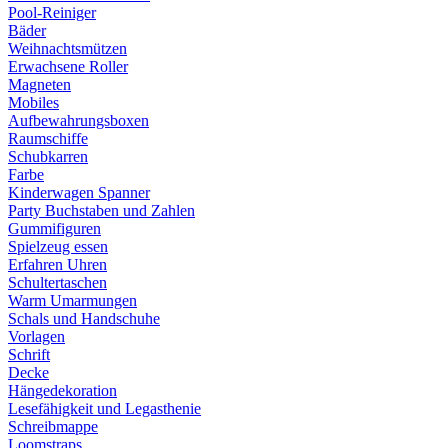
Pool-Reiniger
Bäder
Weihnachtsmützen
Erwachsene Roller
Magneten
Mobiles
Aufbewahrungsboxen
Raumschiffe
Schubkarren
Farbe
Kinderwagen Spanner
Party Buchstaben und Zahlen
Gummifiguren
Spielzeug essen
Erfahren Uhren
Schultertaschen
Warm Umarmungen
Schals und Handschuhe
Vorlagen
Schrift
Decke
Hängedekoration
Lesefähigkeit und Legasthenie
Schreibmappe
Loomstraps