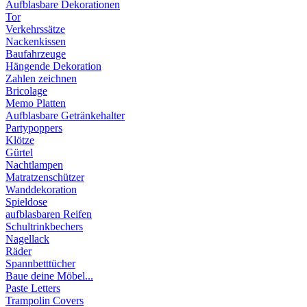
Aufblasbare Dekorationen
Tor
Verkehrssätze
Nackenkissen
Baufahrzeuge
Hängende Dekoration
Zahlen zeichnen
Bricolage
Memo Platten
Aufblasbare Getränkehalter
Partypoppers
Klötze
Gürtel
Nachtlampen
Matratzenschützer
Wanddekoration
Spieldose
aufblasbaren Reifen
Schultrinkbechers
Nagellack
Räder
Spannbetttücher
Baue deine Möbel...
Paste Letters
Trampolin Covers