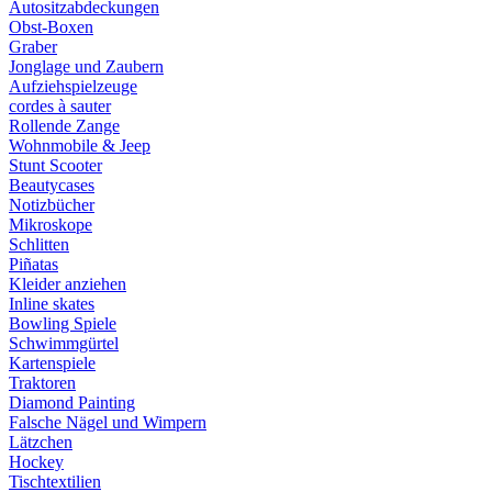
Autositzabdeckungen
Obst-Boxen
Graber
Jonglage und Zaubern
Aufziehspielzeuge
cordes à sauter
Rollende Zange
Wohnmobile & Jeep
Stunt Scooter
Beautycases
Notizbücher
Mikroskope
Schlitten
Piñatas
Kleider anziehen
Inline skates
Bowling Spiele
Schwimmgürtel
Kartenspiele
Traktoren
Diamond Painting
Falsche Nägel und Wimpern
Lätzchen
Hockey
Tischtextilien