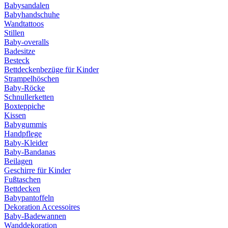
Babysandalen
Babyhandschuhe
Wandtattoos
Stillen
Baby-overalls
Badesitze
Besteck
Bettdeckenbezüge für Kinder
Strampelhöschen
Baby-Röcke
Schnullerketten
Boxteppiche
Kissen
Babygummis
Handpflege
Baby-Kleider
Baby-Bandanas
Beilagen
Geschirre für Kinder
Fußtaschen
Bettdecken
Babypantoffeln
Dekoration Accessoires
Baby-Badewannen
Wanddekoration