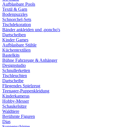
Aufblasbare Pools
Textil & Garn
Bodenpuzzles
Schnorchel-Sets
Tischdekoration
Bänder ankleiden und -poncho's
Dartscheiben
Kinder Games
Aufblasbare Stühle
Küchentextilien
Bastelkits
Bühne Fahrzeuge & Anhänger
Designstudio
Schnullerketten
Tischleuchten
Dartscheibe
Fliegendes Spielzeug
Teenager-Puppenkleidung
Kinderkameras
Hobby-Messer
Schaukelsitze
Waldtiere
Berühmte Figuren
Dias
Sonnenschirme