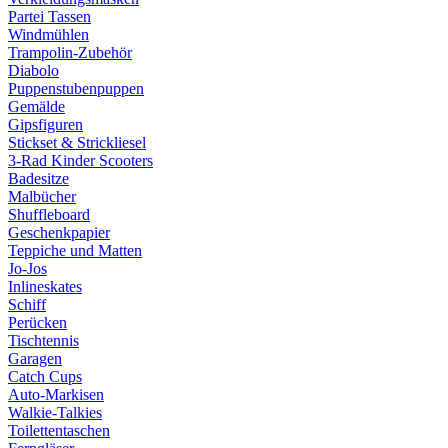
Partei Tassen
Windmühlen
Trampolin-Zubehör
Diabolo
Puppenstubenpuppen
Gemälde
Gipsfiguren
Stickset & Strickliesel
3-Rad Kinder Scooters
Badesitze
Malbücher
Shuffleboard
Geschenkpapier
Teppiche und Matten
Jo-Jos
Inlineskates
Schiff
Perücken
Tischtennis
Garagen
Catch Cups
Auto-Markisen
Walkie-Talkies
Toilettentaschen