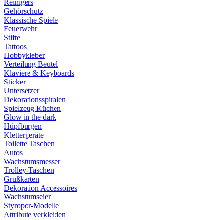
Reinigers
Gehörschutz
Klassische Spiele
Feuerwehr
Stifte
Tattoos
Hobbykleber
Verteilung Beutel
Klaviere & Keyboards
Sticker
Untersetzer
Dekorationsspiralen
Spielzeug Küchen
Glow in the dark
Hüpfburgen
Klettergeräte
Toilette Taschen
Autos
Wachstumsmesser
Trolley-Taschen
Grußkarten
Dekoration Accessoires
Wachstumseier
Styropor-Modelle
Attribute verkleiden