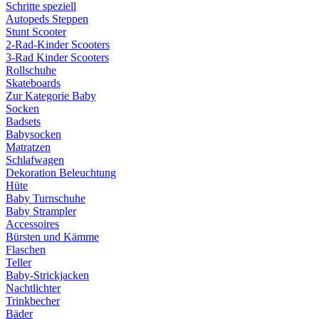
Schritte speziell
Autopeds Steppen
Stunt Scooter
2-Rad-Kinder Scooters
3-Rad Kinder Scooters
Rollschuhe
Skateboards
Zur Kategorie Baby
Socken
Badsets
Babysocken
Matratzen
Schlafwagen
Dekoration Beleuchtung
Hüte
Baby Turnschuhe
Baby Strampler
Accessoires
Bürsten und Kämme
Flaschen
Teller
Baby-Strickjacken
Nachtlichter
Trinkbecher
Bäder