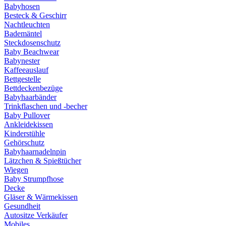
Babyhosen
Besteck & Geschirr
Nachtleuchten
Bademäntel
Steckdosenschutz
Baby Beachwear
Babynester
Kaffeeauslauf
Bettgestelle
Bettdeckenbezüge
Babyhaarbänder
Trinkflaschen und -becher
Baby Pullover
Ankleidekissen
Kinderstühle
Gehörschutz
Babyhaarnadelnpin
Lätzchen & Spießtücher
Wiegen
Baby Strumpfhose
Decke
Gläser & Wärmekissen
Gesundheit
Autositze Verkäufer
Mobiles