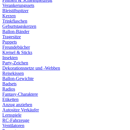
Pistolen & Schießspielzeug
Verankerungssets
Bleistiftspitzer
Kerzen
Trinkflaschen
Geburtstagskerzen
Ballon-Bänder
Tragesitze
Puppets
Freundebücher
Kreisel & Sticks
Insekten
Party-Zeichen
Dekorationsnetze und -Webben
Reisekissen
Ballon-Gewichte
Badsets
Radios
Fantasy-Charaktere
Etiketten
Anzug anziehen
Autositze Verkäufer
Lernspiele
RC-Fahrzeuge
Ventilatoren