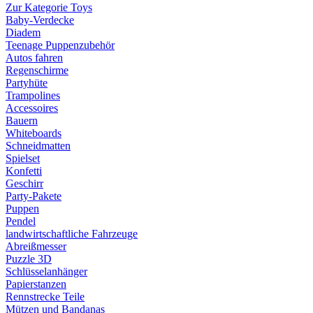
Zur Kategorie Toys
Baby-Verdecke
Diadem
Teenage Puppenzubehör
Autos fahren
Regenschirme
Partyhüte
Trampolines
Accessoires
Bauern
Whiteboards
Schneidmatten
Spielset
Konfetti
Geschirr
Party-Pakete
Puppen
Pendel
landwirtschaftliche Fahrzeuge
Abreißmesser
Puzzle 3D
Schlüsselanhänger
Papierstanzen
Rennstrecke Teile
Mützen und Bandanas