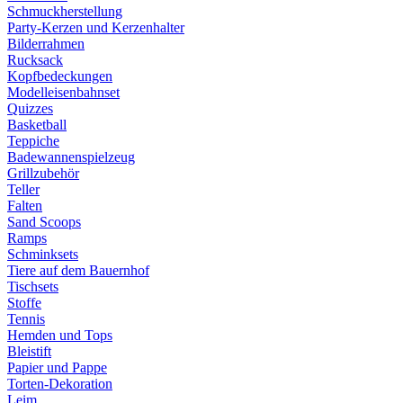
Schmuckherstellung
Party-Kerzen und Kerzenhalter
Bilderrahmen
Rucksack
Kopfbedeckungen
Modelleisenbahnset
Quizzes
Basketball
Teppiche
Badewannenspielzeug
Grillzubehör
Teller
Falten
Sand Scoops
Ramps
Schminksets
Tiere auf dem Bauernhof
Tischsets
Stoffe
Tennis
Hemden und Tops
Bleistift
Papier und Pappe
Torten-Dekoration
Leim