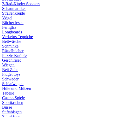
2-Rad-Kinder Scooters
Schaumartikel
Straßenkreide
Vögel
Bücher lesen
Fernglas
Longboards
Verkehrs Teppiche
Bettwäsche
Schminke
Rätselbücher
Puzzle Knöpfe
Geschirrset
Wiegen
Bett Zelte
Fidget toys
Schwader
Schlafwagen
Hüte und Mützen
Tabelle
Casino Spiele
Sporttaschen
Busse
Stiftablagen
Zahnkisten