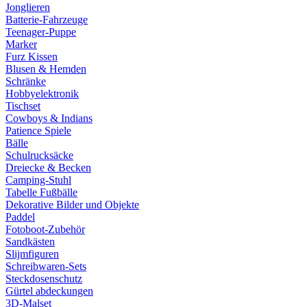
Jonglieren
Batterie-Fahrzeuge
Teenager-Puppe
Marker
Furz Kissen
Blusen & Hemden
Schränke
Hobbyelektronik
Tischset
Cowboys & Indians
Patience Spiele
Bälle
Schulrucksäcke
Dreiecke & Becken
Camping-Stuhl
Tabelle Fußbälle
Dekorative Bilder und Objekte
Paddel
Fotoboot-Zubehör
Sandkästen
Slijmfiguren
Schreibwaren-Sets
Steckdosenschutz
Gürtel abdeckungen
3D-Malset