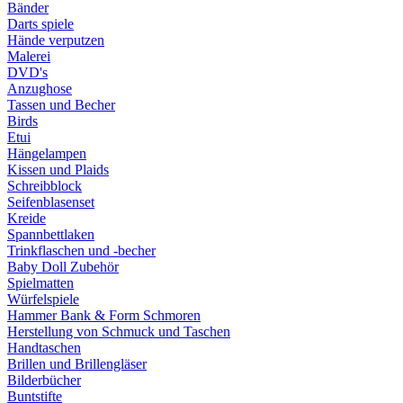
Bänder
Darts spiele
Hände verputzen
Malerei
DVD's
Anzughose
Tassen und Becher
Birds
Etui
Hängelampen
Kissen und Plaids
Schreibblock
Seifenblasenset
Kreide
Spannbettlaken
Trinkflaschen und -becher
Baby Doll Zubehör
Spielmatten
Würfelspiele
Hammer Bank & Form Schmoren
Herstellung von Schmuck und Taschen
Handtaschen
Brillen und Brillengläser
Bilderbücher
Buntstifte