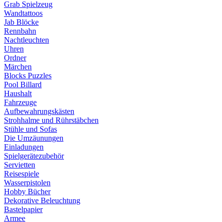
Grab Spielzeug
Wandtattoos
Jab Blöcke
Rennbahn
Nachtleuchten
Uhren
Ordner
Märchen
Blocks Puzzles
Pool Billard
Haushalt
Fahrzeuge
Aufbewahrungskästen
Strohhalme und Rührstäbchen
Stühle und Sofas
Die Umzäunungen
Einladungen
Spielgerätezubehör
Servietten
Reisespiele
Wasserpistolen
Hobby Bücher
Dekorative Beleuchtung
Bastelpapier
Armee