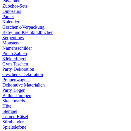
Passanten
Zubehör-Sets
Dinosaurs
Papier
Kalender
Geschenk-Verpackung
Baby und Kleinkindbücher
Serpentines
Monsters
Namensschilder
Pinch Zahlen
Kleiderbügel
Gym Taschen
Party-Dekoration
Geschenk-Dekoration
Poppenwagens
Dekorative Materialien
Party-Logen
Ballon-Pumpen
Skateboards
Hüte
Stempel
Lernen Rätsel
Stirnbänder
Spieltelefone