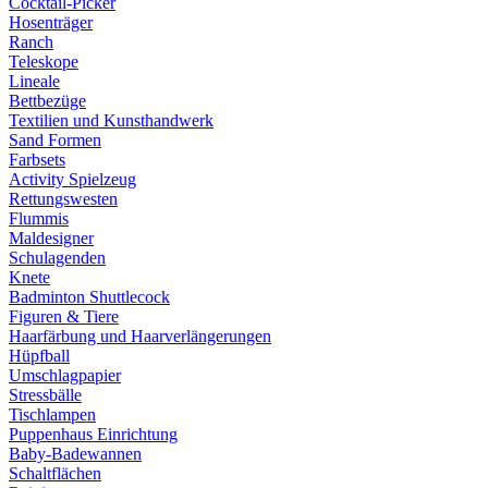
Cocktail-Picker
Hosenträger
Ranch
Teleskope
Lineale
Bettbezüge
Textilien und Kunsthandwerk
Sand Formen
Farbsets
Activity Spielzeug
Rettungswesten
Flummis
Maldesigner
Schulagenden
Knete
Badminton Shuttlecock
Figuren & Tiere
Haarfärbung und Haarverlängerungen
Hüpfball
Umschlagpapier
Stressbälle
Tischlampen
Puppenhaus Einrichtung
Baby-Badewannen
Schaltflächen