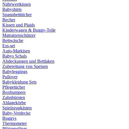
Nährwertkissen
Babyshirts
Spannbetttücher
Becher
Kissen und Plaids
Kinderwagen & Buggy-Teile
Matratzenschützer
Bettwäsche
Ess-set
Auto-Markisen
Babys Schals
Abdeckungen und Bettlaken
Zubereitung von Speisen
Babyleggings
Pullover
Babykleidung Sets
Pflegetücher
Boxbumpers
Zahnbürsten
Ablagekörbe
Spielzeugkästen
Baby-Verdecke
Buggys
Thermometer
Pfützengläser