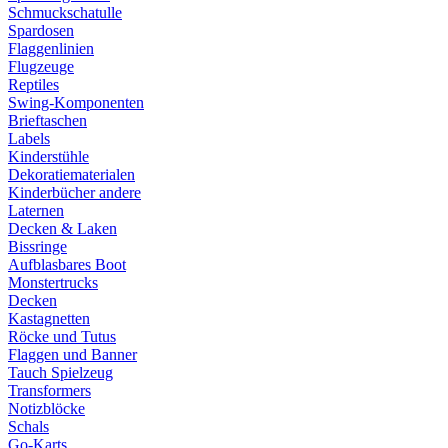
Schmuckschatulle
Spardosen
Flaggenlinien
Flugzeuge
Reptiles
Swing-Komponenten
Brieftaschen
Labels
Kinderstühle
Dekoratiematerialen
Kinderbücher andere
Laternen
Decken & Laken
Bissringe
Aufblasbares Boot
Monstertrucks
Decken
Kastagnetten
Röcke und Tutus
Flaggen und Banner
Tauch Spielzeug
Transformers
Notizblöcke
Schals
Go-Karts