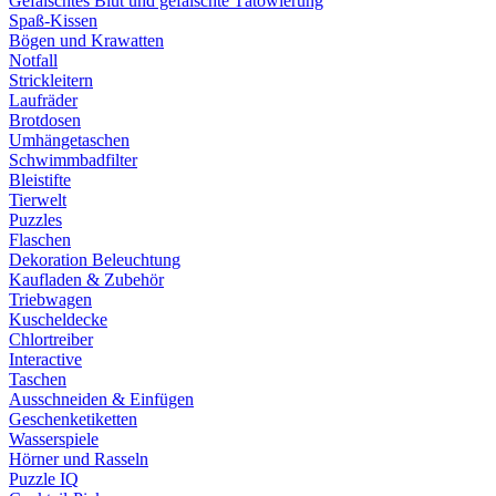
Gefälschtes Blut und gefälschte Tätowierung
Spaß-Kissen
Bögen und Krawatten
Notfall
Strickleitern
Laufräder
Brotdosen
Umhängetaschen
Schwimmbadfilter
Bleistifte
Tierwelt
Puzzles
Flaschen
Dekoration Beleuchtung
Kaufladen & Zubehör
Triebwagen
Kuscheldecke
Chlortreiber
Interactive
Taschen
Ausschneiden & Einfügen
Geschenketiketten
Wasserspiele
Hörner und Rasseln
Puzzle IQ