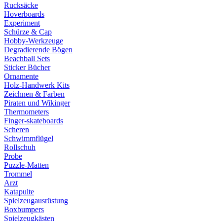
Rucksäcke
Hoverboards
Experiment
Schürze & Cap
Hobby-Werkzeuge
Degradierende Bögen
Beachball Sets
Sticker Bücher
Ornamente
Holz-Handwerk Kits
Zeichnen & Farben
Piraten und Wikinger
Thermometers
Finger-skateboards
Scheren
Schwimmflügel
Rollschuh
Probe
Puzzle-Matten
Trommel
Arzt
Katapulte
Spielzeugausrüstung
Boxbumpers
Spielzeugkästen