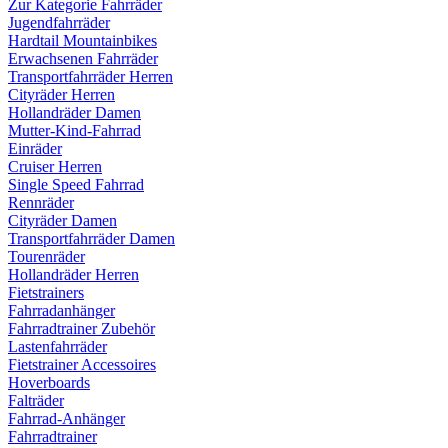
Zur Kategorie Fahrräder
Jugendfahrräder
Hardtail Mountainbikes
Erwachsenen Fahrräder
Transportfahrräder Herren
Cityräder Herren
Hollandräder Damen
Mutter-Kind-Fahrrad
Einräder
Cruiser Herren
Single Speed Fahrrad
Rennräder
Cityräder Damen
Transportfahrräder Damen
Tourenräder
Hollandräder Herren
Fietstrainers
Fahrradanhänger
Fahrradtrainer Zubehör
Lastenfahrräder
Fietstrainer Accessoires
Hoverboards
Falträder
Fahrrad-Anhänger
Fahrradtrainer