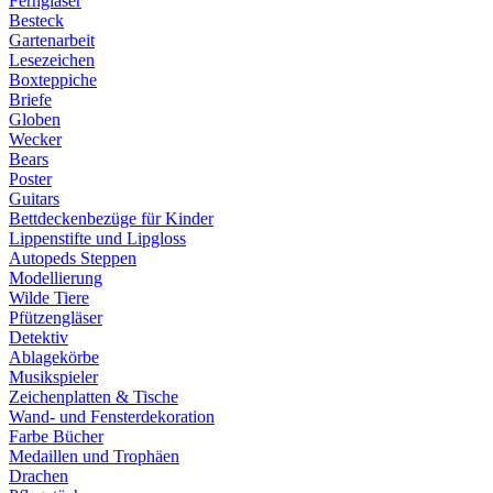
Ferngläser
Besteck
Gartenarbeit
Lesezeichen
Boxteppiche
Briefe
Globen
Wecker
Bears
Poster
Guitars
Bettdeckenbezüge für Kinder
Lippenstifte und Lipgloss
Autopeds Steppen
Modellierung
Wilde Tiere
Pfützengläser
Detektiv
Ablagekörbe
Musikspieler
Zeichenplatten & Tische
Wand- und Fensterdekoration
Farbe Bücher
Medaillen und Trophäen
Drachen