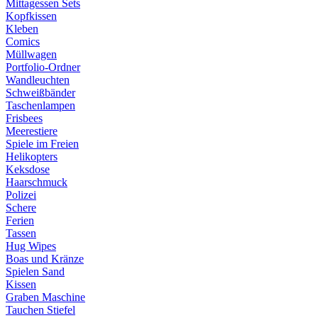
Mittagessen Sets
Kopfkissen
Kleben
Comics
Müllwagen
Portfolio-Ordner
Wandleuchten
Schweißbänder
Taschenlampen
Frisbees
Meerestiere
Spiele im Freien
Helikopters
Keksdose
Haarschmuck
Polizei
Schere
Ferien
Tassen
Hug Wipes
Boas und Kränze
Spielen Sand
Kissen
Graben Maschine
Tauchen Stiefel