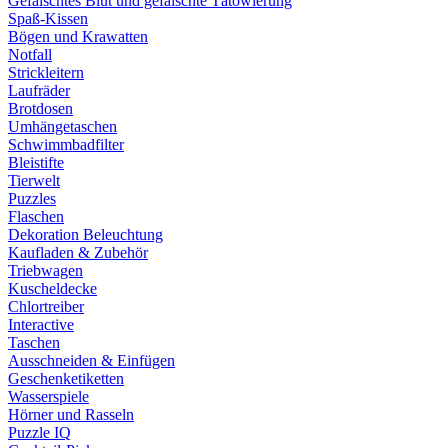
Gefälschtes Blut und gefälschte Tätowierung
Spaß-Kissen
Bögen und Krawatten
Notfall
Strickleitern
Laufräder
Brotdosen
Umhängetaschen
Schwimmbadfilter
Bleistifte
Tierwelt
Puzzles
Flaschen
Dekoration Beleuchtung
Kaufladen & Zubehör
Triebwagen
Kuscheldecke
Chlortreiber
Interactive
Taschen
Ausschneiden & Einfügen
Geschenketiketten
Wasserspiele
Hörner und Rasseln
Puzzle IQ