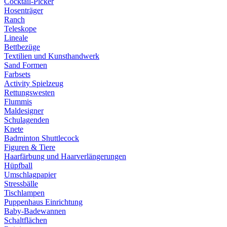
Cocktail-Picker
Hosenträger
Ranch
Teleskope
Lineale
Bettbezüge
Textilien und Kunsthandwerk
Sand Formen
Farbsets
Activity Spielzeug
Rettungswesten
Flummis
Maldesigner
Schulagenden
Knete
Badminton Shuttlecock
Figuren & Tiere
Haarfärbung und Haarverlängerungen
Hüpfball
Umschlagpapier
Stressbälle
Tischlampen
Puppenhaus Einrichtung
Baby-Badewannen
Schaltflächen