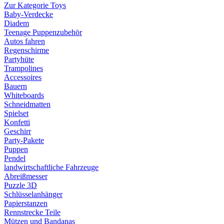
Zur Kategorie Toys
Baby-Verdecke
Diadem
Teenage Puppenzubehör
Autos fahren
Regenschirme
Partyhüte
Trampolines
Accessoires
Bauern
Whiteboards
Schneidmatten
Spielset
Konfetti
Geschirr
Party-Pakete
Puppen
Pendel
landwirtschaftliche Fahrzeuge
Abreißmesser
Puzzle 3D
Schlüsselanhänger
Papierstanzen
Rennstrecke Teile
Mützen und Bandanas