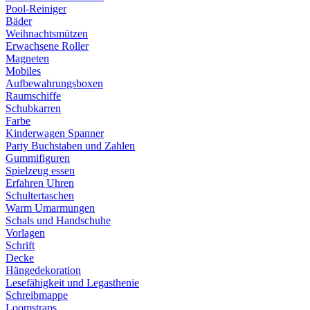
Pool-Reiniger
Bäder
Weihnachtsmützen
Erwachsene Roller
Magneten
Mobiles
Aufbewahrungsboxen
Raumschiffe
Schubkarren
Farbe
Kinderwagen Spanner
Party Buchstaben und Zahlen
Gummifiguren
Spielzeug essen
Erfahren Uhren
Schultertaschen
Warm Umarmungen
Schals und Handschuhe
Vorlagen
Schrift
Decke
Hängedekoration
Lesefähigkeit und Legasthenie
Schreibmappe
Loomstraps