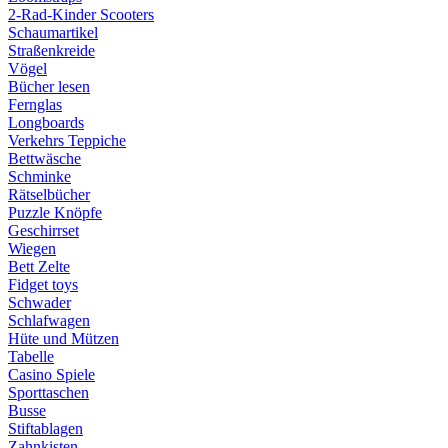
2-Rad-Kinder Scooters
Schaumartikel
Straßenkreide
Vögel
Bücher lesen
Fernglas
Longboards
Verkehrs Teppiche
Bettwäsche
Schminke
Rätselbücher
Puzzle Knöpfe
Geschirrset
Wiegen
Bett Zelte
Fidget toys
Schwader
Schlafwagen
Hüte und Mützen
Tabelle
Casino Spiele
Sporttaschen
Busse
Stiftablagen
Zahnkisten