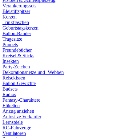
Pistolen & Schießspielzeug
Verankerungssets
Bleistiftspitzer
Kerzen
Trinkflaschen
Geburtstagskerzen
Ballon-Bänder
Tragesitze
Puppets
Freundebücher
Kreisel & Sticks
Insekten
Party-Zeichen
Dekorationsnetze und -Webben
Reisekissen
Ballon-Gewichte
Badsets
Radios
Fantasy-Charaktere
Etiketten
Anzug anziehen
Autositze Verkäufer
Lernspiele
RC-Fahrzeuge
Ventilatoren