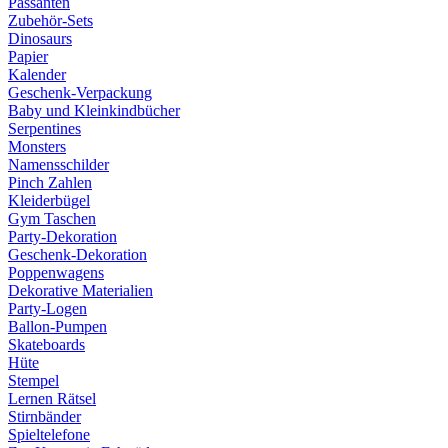
Passanten
Zubehör-Sets
Dinosaurs
Papier
Kalender
Geschenk-Verpackung
Baby und Kleinkindbücher
Serpentines
Monsters
Namensschilder
Pinch Zahlen
Kleiderbügel
Gym Taschen
Party-Dekoration
Geschenk-Dekoration
Poppenwagens
Dekorative Materialien
Party-Logen
Ballon-Pumpen
Skateboards
Hüte
Stempel
Lernen Rätsel
Stirnbänder
Spieltelefone