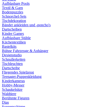
Aufblasbare Pools
Textil & Garn
Bodenpuzzles
Schnorchel-Sets
Tischdekoration
Bänder ankleiden und -poncho's
Dartscheiben
Kinder Games
Aufblasbare Stühle
Küchentextilien
Bastelkits
Bühne Fahrzeuge & Anhänger
Designstudio
Schnullerketten
Tischleuchten
Dartscheibe
Fliegendes Spielzeug
Teenager-Puppenkleidung
Kinderkameras
Hobby-Messer
Schaukelsitze
Waldtiere
Berühmte Figuren
Dias
Sonnenschirme