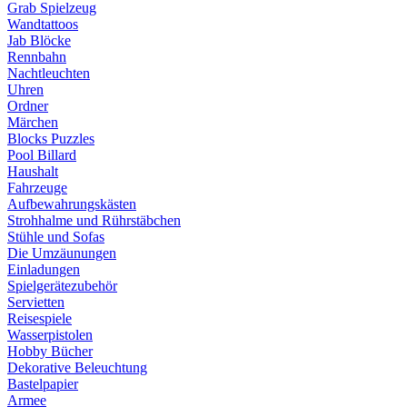
Grab Spielzeug
Wandtattoos
Jab Blöcke
Rennbahn
Nachtleuchten
Uhren
Ordner
Märchen
Blocks Puzzles
Pool Billard
Haushalt
Fahrzeuge
Aufbewahrungskästen
Strohhalme und Rührstäbchen
Stühle und Sofas
Die Umzäunungen
Einladungen
Spielgerätezubehör
Servietten
Reisespiele
Wasserpistolen
Hobby Bücher
Dekorative Beleuchtung
Bastelpapier
Armee