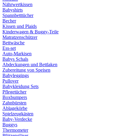
Nährwertkissen
Babyshirts
Spannbetttücher
Becher
Kissen und Plaids
Kinderwagen & Buggy-Teile
Matratzenschützer
Bettwäsche
Ess-set
Auto-Markisen
Babys Schals
Abdeckungen und Bettlaken
Zubereitung von Speisen
Babyleggings
Pullover
Babykleidung Sets
Pflegetücher
Boxbumpers
Zahnbürsten
Ablagekörbe
Spielzeugkästen
Baby-Verdecke
Buggys
Thermometer
Pfützengläser