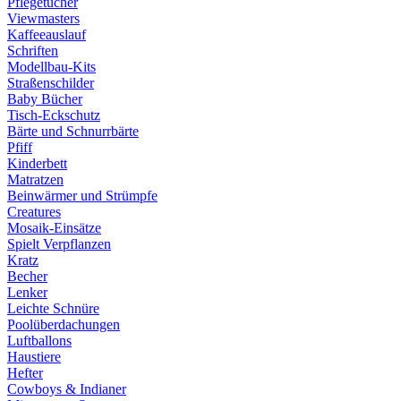
Pflegetücher
Viewmasters
Kaffeeauslauf
Schriften
Modellbau-Kits
Straßenschilder
Baby Bücher
Tisch-Eckschutz
Bärte und Schnurrbärte
Pfiff
Kinderbett
Matratzen
Beinwärmer und Strümpfe
Creatures
Mosaik-Einsätze
Spielt Verpflanzen
Kratz
Becher
Lenker
Leichte Schnüre
Poolüberdachungen
Luftballons
Haustiere
Hefter
Cowboys & Indianer