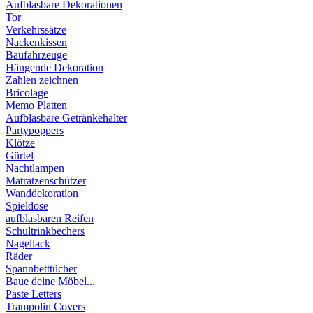
Aufblasbare Dekorationen
Tor
Verkehrssätze
Nackenkissen
Baufahrzeuge
Hängende Dekoration
Zahlen zeichnen
Bricolage
Memo Platten
Aufblasbare Getränkehalter
Partypoppers
Klötze
Gürtel
Nachtlampen
Matratzenschützer
Wanddekoration
Spieldose
aufblasbaren Reifen
Schultrinkbechers
Nagellack
Räder
Spannbetttücher
Baue deine Möbel...
Paste Letters
Trampolin Covers