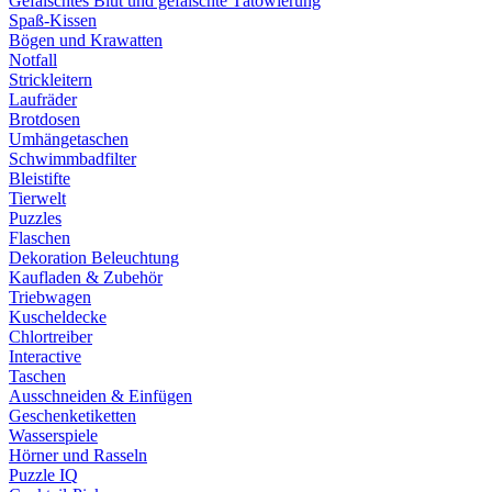
Gefälschtes Blut und gefälschte Tätowierung
Spaß-Kissen
Bögen und Krawatten
Notfall
Strickleitern
Laufräder
Brotdosen
Umhängetaschen
Schwimmbadfilter
Bleistifte
Tierwelt
Puzzles
Flaschen
Dekoration Beleuchtung
Kaufladen & Zubehör
Triebwagen
Kuscheldecke
Chlortreiber
Interactive
Taschen
Ausschneiden & Einfügen
Geschenketiketten
Wasserspiele
Hörner und Rasseln
Puzzle IQ