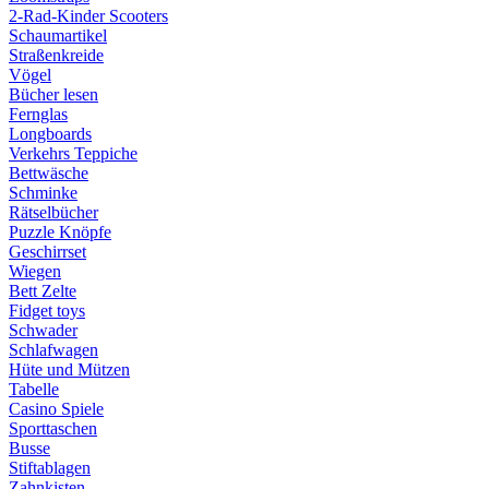
2-Rad-Kinder Scooters
Schaumartikel
Straßenkreide
Vögel
Bücher lesen
Fernglas
Longboards
Verkehrs Teppiche
Bettwäsche
Schminke
Rätselbücher
Puzzle Knöpfe
Geschirrset
Wiegen
Bett Zelte
Fidget toys
Schwader
Schlafwagen
Hüte und Mützen
Tabelle
Casino Spiele
Sporttaschen
Busse
Stiftablagen
Zahnkisten