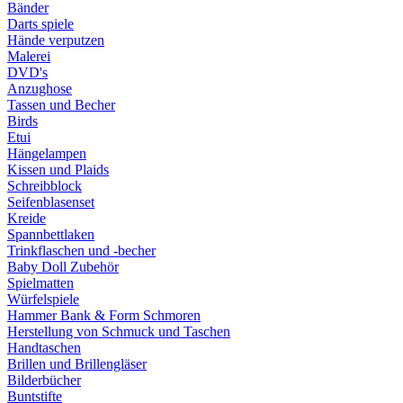
Bänder
Darts spiele
Hände verputzen
Malerei
DVD's
Anzughose
Tassen und Becher
Birds
Etui
Hängelampen
Kissen und Plaids
Schreibblock
Seifenblasenset
Kreide
Spannbettlaken
Trinkflaschen und -becher
Baby Doll Zubehör
Spielmatten
Würfelspiele
Hammer Bank & Form Schmoren
Herstellung von Schmuck und Taschen
Handtaschen
Brillen und Brillengläser
Bilderbücher
Buntstifte