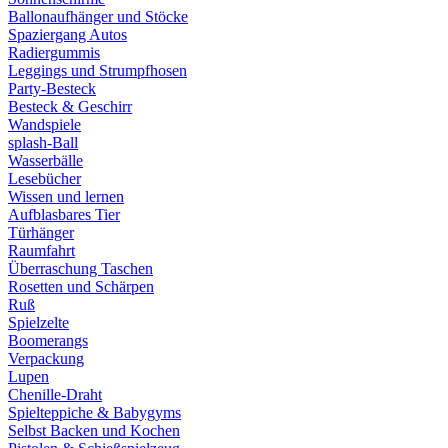
Ballonaufhänger und Stöcke
Spaziergang Autos
Radiergummis
Leggings und Strumpfhosen
Party-Besteck
Besteck & Geschirr
Wandspiele
splash-Ball
Wasserbälle
Lesebücher
Wissen und lernen
Aufblasbares Tier
Türhänger
Raumfahrt
Überraschung Taschen
Rosetten und Schärpen
Ruß
Spielzelte
Boomerangs
Verpackung
Lupen
Chenille-Draht
Spielteppiche & Babygyms
Selbst Backen und Kochen