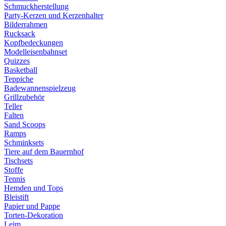
Schmuckherstellung
Party-Kerzen und Kerzenhalter
Bilderrahmen
Rucksack
Kopfbedeckungen
Modelleisenbahnset
Quizzes
Basketball
Teppiche
Badewannenspielzeug
Grillzubehör
Teller
Falten
Sand Scoops
Ramps
Schminksets
Tiere auf dem Bauernhof
Tischsets
Stoffe
Tennis
Hemden und Tops
Bleistift
Papier und Pappe
Torten-Dekoration
Leim