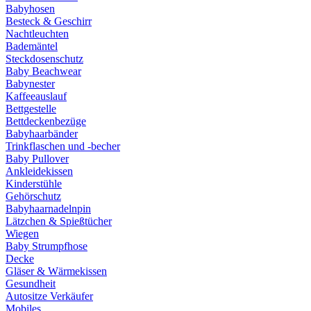
Babyhosen
Besteck & Geschirr
Nachtleuchten
Bademäntel
Steckdosenschutz
Baby Beachwear
Babynester
Kaffeeauslauf
Bettgestelle
Bettdeckenbezüge
Babyhaarbänder
Trinkflaschen und -becher
Baby Pullover
Ankleidekissen
Kinderstühle
Gehörschutz
Babyhaarnadelnpin
Lätzchen & Spießtücher
Wiegen
Baby Strumpfhose
Decke
Gläser & Wärmekissen
Gesundheit
Autositze Verkäufer
Mobiles