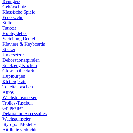
Reinigers
Gehörschutz
Klassische Spiele
Feuerwehr
Stifte
Tattoos
Hobbykleber
Verteilung Beutel
Klaviere & Keyboards
Sticker
Untersetzer
Dekorationsspiralen
Spielzeug Küchen
Glow in the dark
Hüpfburgen
Klettergeräte
Toilette Taschen
Autos
Wachstumsmesser
Trolley-Taschen
Grußkarten
Dekoration Accessoires
Wachstumseier
Styropor-Modelle
Attribute verkleiden