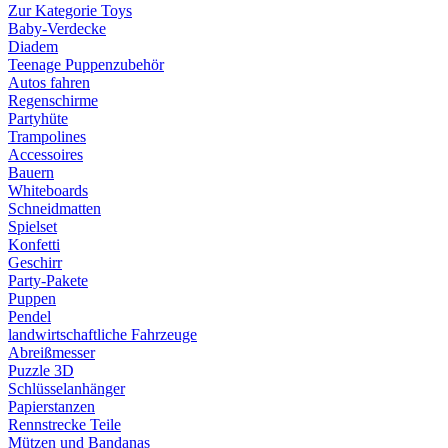
Zur Kategorie Toys
Baby-Verdecke
Diadem
Teenage Puppenzubehör
Autos fahren
Regenschirme
Partyhüte
Trampolines
Accessoires
Bauern
Whiteboards
Schneidmatten
Spielset
Konfetti
Geschirr
Party-Pakete
Puppen
Pendel
landwirtschaftliche Fahrzeuge
Abreißmesser
Puzzle 3D
Schlüsselanhänger
Papierstanzen
Rennstrecke Teile
Mützen und Bandanas