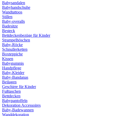
Babysandalen
Babyhandschuhe
Wandtattoos
Stillen
Baby-overalls
Badesitze
Besteck
Bettdeckenbezüge für Kinder
Strampelhöschen
Baby-Röcke
Schnullerketten
Boxteppiche
Kissen
Babygummis
Handpflege
Baby-Kleider
Baby-Bandanas
Beilagen
Geschirre für Kinder
Fußtaschen
Bettdecken
Babypantoffeln
Dekoration Accessoires
Baby-Badewannen
Wanddekoration