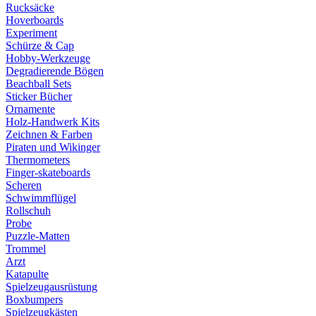
Rucksäcke
Hoverboards
Experiment
Schürze & Cap
Hobby-Werkzeuge
Degradierende Bögen
Beachball Sets
Sticker Bücher
Ornamente
Holz-Handwerk Kits
Zeichnen & Farben
Piraten und Wikinger
Thermometers
Finger-skateboards
Scheren
Schwimmflügel
Rollschuh
Probe
Puzzle-Matten
Trommel
Arzt
Katapulte
Spielzeugausrüstung
Boxbumpers
Spielzeugkästen