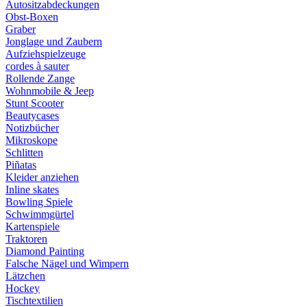
Autositzabdeckungen
Obst-Boxen
Graber
Jonglage und Zaubern
Aufziehspielzeuge
cordes à sauter
Rollende Zange
Wohnmobile & Jeep
Stunt Scooter
Beautycases
Notizbücher
Mikroskope
Schlitten
Piñatas
Kleider anziehen
Inline skates
Bowling Spiele
Schwimmgürtel
Kartenspiele
Traktoren
Diamond Painting
Falsche Nägel und Wimpern
Lätzchen
Hockey
Tischtextilien