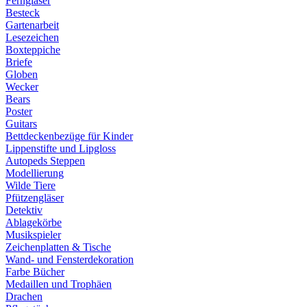
Ferngläser
Besteck
Gartenarbeit
Lesezeichen
Boxteppiche
Briefe
Globen
Wecker
Bears
Poster
Guitars
Bettdeckenbezüge für Kinder
Lippenstifte und Lipgloss
Autopeds Steppen
Modellierung
Wilde Tiere
Pfützengläser
Detektiv
Ablagekörbe
Musikspieler
Zeichenplatten & Tische
Wand- und Fensterdekoration
Farbe Bücher
Medaillen und Trophäen
Drachen