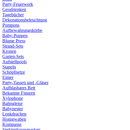
Party-Feuerwerk
Geodrienken
Tagebücher
Dekorationsbeleuchtung
Pompons
Aufbewahrungskörbe
Baby-Puppen
Blume Press
Strand-Sets
Kronen
Garten-Sets
Aufstellpools
Stapeln
Schöpfnetze
Eimer
Party-Tassen und -Gläser
Aufblasbares Bett
Bekannte Figuren
Xylophone
Bahngleise
Babynester
Lenkdrachen
Honigwaben
Kompasse
Verkleidungsmasken