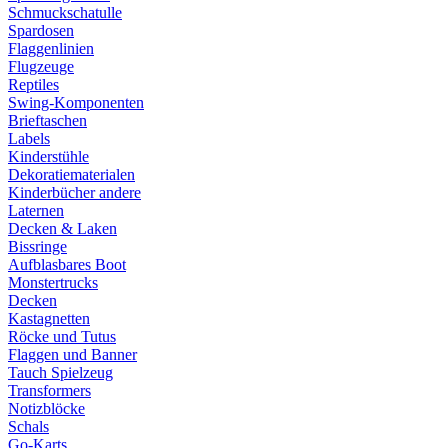
Schmuckschatulle
Spardosen
Flaggenlinien
Flugzeuge
Reptiles
Swing-Komponenten
Brieftaschen
Labels
Kinderstühle
Dekoratiematerialen
Kinderbücher andere
Laternen
Decken & Laken
Bissringe
Aufblasbares Boot
Monstertrucks
Decken
Kastagnetten
Röcke und Tutus
Flaggen und Banner
Tauch Spielzeug
Transformers
Notizblöcke
Schals
Go-Karts