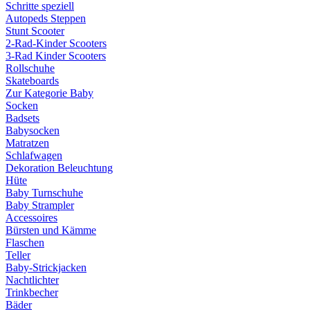
Schritte speziell
Autopeds Steppen
Stunt Scooter
2-Rad-Kinder Scooters
3-Rad Kinder Scooters
Rollschuhe
Skateboards
Zur Kategorie Baby
Socken
Badsets
Babysocken
Matratzen
Schlafwagen
Dekoration Beleuchtung
Hüte
Baby Turnschuhe
Baby Strampler
Accessoires
Bürsten und Kämme
Flaschen
Teller
Baby-Strickjacken
Nachtlichter
Trinkbecher
Bäder