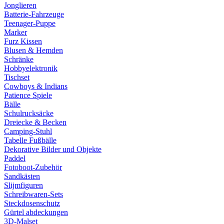
Jonglieren
Batterie-Fahrzeuge
Teenager-Puppe
Marker
Furz Kissen
Blusen & Hemden
Schränke
Hobbyelektronik
Tischset
Cowboys & Indians
Patience Spiele
Bälle
Schulrucksäcke
Dreiecke & Becken
Camping-Stuhl
Tabelle Fußbälle
Dekorative Bilder und Objekte
Paddel
Fotoboot-Zubehör
Sandkästen
Slijmfiguren
Schreibwaren-Sets
Steckdosenschutz
Gürtel abdeckungen
3D-Malset