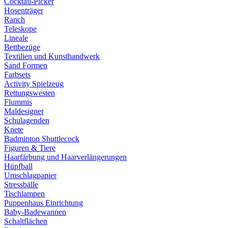
Cocktail-Picker
Hosenträger
Ranch
Teleskope
Lineale
Bettbezüge
Textilien und Kunsthandwerk
Sand Formen
Farbsets
Activity Spielzeug
Rettungswesten
Flummis
Maldesigner
Schulagenden
Knete
Badminton Shuttlecock
Figuren & Tiere
Haarfärbung und Haarverlängerungen
Hüpfball
Umschlagpapier
Stressbälle
Tischlampen
Puppenhaus Einrichtung
Baby-Badewannen
Schaltflächen