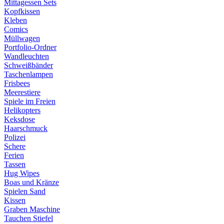
Mittagessen Sets
Kopfkissen
Kleben
Comics
Müllwagen
Portfolio-Ordner
Wandleuchten
Schweißbänder
Taschenlampen
Frisbees
Meerestiere
Spiele im Freien
Helikopters
Keksdose
Haarschmuck
Polizei
Schere
Ferien
Tassen
Hug Wipes
Boas und Kränze
Spielen Sand
Kissen
Graben Maschine
Tauchen Stiefel