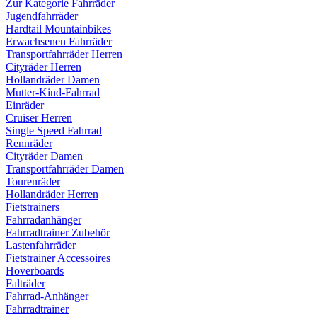
Zur Kategorie Fahrräder
Jugendfahrräder
Hardtail Mountainbikes
Erwachsenen Fahrräder
Transportfahrräder Herren
Cityräder Herren
Hollandräder Damen
Mutter-Kind-Fahrrad
Einräder
Cruiser Herren
Single Speed Fahrrad
Rennräder
Cityräder Damen
Transportfahrräder Damen
Tourenräder
Hollandräder Herren
Fietstrainers
Fahrradanhänger
Fahrradtrainer Zubehör
Lastenfahrräder
Fietstrainer Accessoires
Hoverboards
Falträder
Fahrrad-Anhänger
Fahrradtrainer