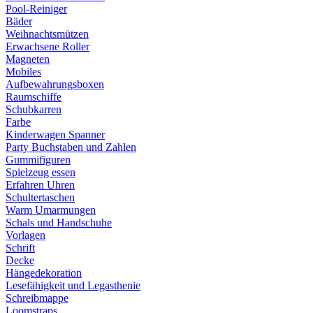
Pool-Reiniger
Bäder
Weihnachtsmützen
Erwachsene Roller
Magneten
Mobiles
Aufbewahrungsboxen
Raumschiffe
Schubkarren
Farbe
Kinderwagen Spanner
Party Buchstaben und Zahlen
Gummifiguren
Spielzeug essen
Erfahren Uhren
Schultertaschen
Warm Umarmungen
Schals und Handschuhe
Vorlagen
Schrift
Decke
Hängedekoration
Lesefähigkeit und Legasthenie
Schreibmappe
Loomstraps