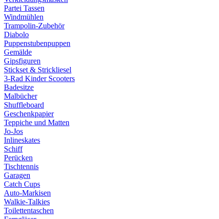
Partei Tassen
Windmühlen
Trampolin-Zubehör
Diabolo
Puppenstubenpuppen
Gemälde
Gipsfiguren
Stickset & Strickliesel
3-Rad Kinder Scooters
Badesitze
Malbücher
Shuffleboard
Geschenkpapier
Teppiche und Matten
Jo-Jos
Inlineskates
Schiff
Perücken
Tischtennis
Garagen
Catch Cups
Auto-Markisen
Walkie-Talkies
Toilettentaschen