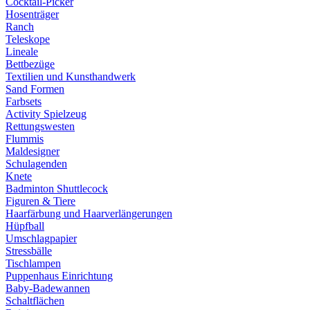
Cocktail-Picker
Hosenträger
Ranch
Teleskope
Lineale
Bettbezüge
Textilien und Kunsthandwerk
Sand Formen
Farbsets
Activity Spielzeug
Rettungswesten
Flummis
Maldesigner
Schulagenden
Knete
Badminton Shuttlecock
Figuren & Tiere
Haarfärbung und Haarverlängerungen
Hüpfball
Umschlagpapier
Stressbälle
Tischlampen
Puppenhaus Einrichtung
Baby-Badewannen
Schaltflächen