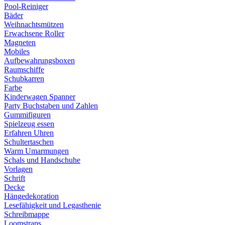
Pool-Reiniger
Bäder
Weihnachtsmützen
Erwachsene Roller
Magneten
Mobiles
Aufbewahrungsboxen
Raumschiffe
Schubkarren
Farbe
Kinderwagen Spanner
Party Buchstaben und Zahlen
Gummifiguren
Spielzeug essen
Erfahren Uhren
Schultertaschen
Warm Umarmungen
Schals und Handschuhe
Vorlagen
Schrift
Decke
Hängedekoration
Lesefähigkeit und Legasthenie
Schreibmappe
Loomstraps