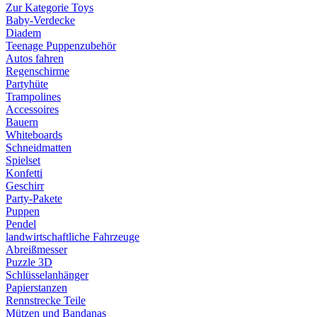
Zur Kategorie Toys
Baby-Verdecke
Diadem
Teenage Puppenzubehör
Autos fahren
Regenschirme
Partyhüte
Trampolines
Accessoires
Bauern
Whiteboards
Schneidmatten
Spielset
Konfetti
Geschirr
Party-Pakete
Puppen
Pendel
landwirtschaftliche Fahrzeuge
Abreißmesser
Puzzle 3D
Schlüsselanhänger
Papierstanzen
Rennstrecke Teile
Mützen und Bandanas