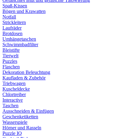
Gefälschtes Blut und gefälschte Tätowierung
Spaß-Kissen
Bögen und Krawatten
Notfall
Strickleitern
Laufräder
Brotdosen
Umhängetaschen
Schwimmbadfilter
Bleistifte
Tierwelt
Puzzles
Flaschen
Dekoration Beleuchtung
Kaufladen & Zubehör
Triebwagen
Kuscheldecke
Chlortreiber
Interactive
Taschen
Ausschneiden & Einfügen
Geschenketiketten
Wasserspiele
Hörner und Rasseln
Puzzle IQ