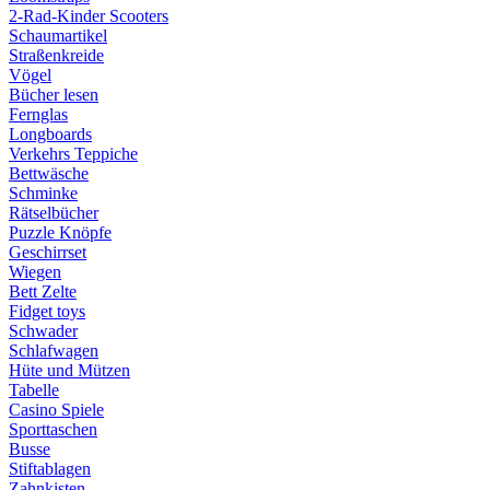
2-Rad-Kinder Scooters
Schaumartikel
Straßenkreide
Vögel
Bücher lesen
Fernglas
Longboards
Verkehrs Teppiche
Bettwäsche
Schminke
Rätselbücher
Puzzle Knöpfe
Geschirrset
Wiegen
Bett Zelte
Fidget toys
Schwader
Schlafwagen
Hüte und Mützen
Tabelle
Casino Spiele
Sporttaschen
Busse
Stiftablagen
Zahnkisten