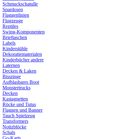
Schmuckschatulle
Spardosen
Flaggenlinien
Flugzeuge
Reptiles
Swing-Komponenten
Brieftaschen
Labels
Kinderstühle
Dekoratiematerialen
Kinderbücher andere
Laternen
Decken & Laken
Bissringe
Aufblasbares Boot
Monstertrucks
Decken
Kastagnetten
Röcke und Tutus
Flaggen und Banner
Tauch Spielzeug
Transformers
Notizblöcke
Schals
Go-Karts