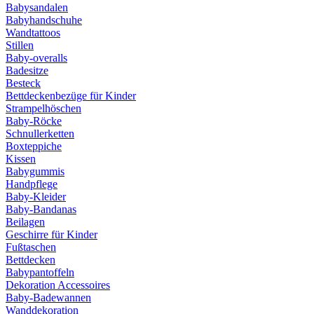
Babysandalen
Babyhandschuhe
Wandtattoos
Stillen
Baby-overalls
Badesitze
Besteck
Bettdeckenbezüge für Kinder
Strampelhöschen
Baby-Röcke
Schnullerketten
Boxteppiche
Kissen
Babygummis
Handpflege
Baby-Kleider
Baby-Bandanas
Beilagen
Geschirre für Kinder
Fußtaschen
Bettdecken
Babypantoffeln
Dekoration Accessoires
Baby-Badewannen
Wanddekoration