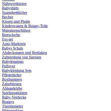
Nährwertkissen
Babyshirts
Spannbetttücher
Becher
Kissen und Plaids
Kinderwagen & Buggy-Teile
Matratzenschützer
Bettwäsche
Ess-set
Auto-Markisen
Babys Schals
Abdeckungen und Bettlaken
Zubereitung von Speisen
Babyleggings
Pullover
Babykleidung Sets
Pflegetücher
Boxbumpers
Zahnbürsten
Ablagekörbe
Spielzeugkästen
Baby-Verdecke
Buggys
Thermometer
Pfützengläser