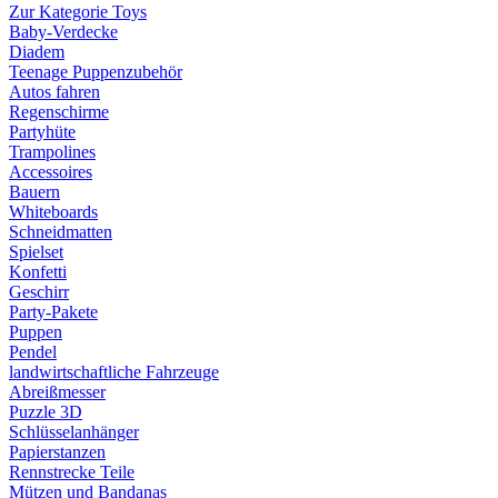
Zur Kategorie Toys
Baby-Verdecke
Diadem
Teenage Puppenzubehör
Autos fahren
Regenschirme
Partyhüte
Trampolines
Accessoires
Bauern
Whiteboards
Schneidmatten
Spielset
Konfetti
Geschirr
Party-Pakete
Puppen
Pendel
landwirtschaftliche Fahrzeuge
Abreißmesser
Puzzle 3D
Schlüsselanhänger
Papierstanzen
Rennstrecke Teile
Mützen und Bandanas