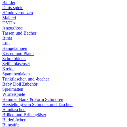
Bänder
Darts spiele
Hände verputzen
Malerei
DVD's
Anzughose
Tassen und Becher
Birds
Etui
Hängelampen
Kissen und Plaids
Schreibblock
Seifenblasenset
Kreide
Spannbettlaken
Trinkflaschen und -becher
Baby Doll Zubehör
Spielmatten
Würfelspiele
Hammer Bank & Form Schmoren
Herstellung von Schmuck und Taschen
Handtaschen
Brillen und Brillengläser
Bilderbücher
Buntstifte