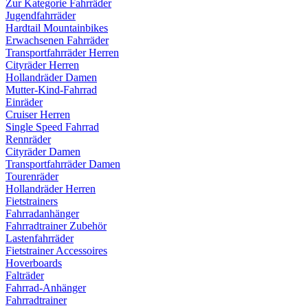
Zur Kategorie Fahrräder
Jugendfahrräder
Hardtail Mountainbikes
Erwachsenen Fahrräder
Transportfahrräder Herren
Cityräder Herren
Hollandräder Damen
Mutter-Kind-Fahrrad
Einräder
Cruiser Herren
Single Speed Fahrrad
Rennräder
Cityräder Damen
Transportfahrräder Damen
Tourenräder
Hollandräder Herren
Fietstrainers
Fahrradanhänger
Fahrradtrainer Zubehör
Lastenfahrräder
Fietstrainer Accessoires
Hoverboards
Falträder
Fahrrad-Anhänger
Fahrradtrainer