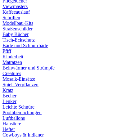
Pflegetücher
Viewmasters
Kaffeeauslauf
Schriften
Modellbau-Kits
Straßenschilder
Baby Bücher
Tisch-Eckschutz
Bärte und Schnurrbärte
Pfiff
Kinderbett
Matratzen
Beinwärmer und Strümpfe
Creatures
Mosaik-Einsätze
Spielt Verpflanzen
Kratz
Becher
Lenker
Leichte Schnüre
Poolüberdachungen
Luftballons
Haustiere
Hefter
Cowboys & Indianer