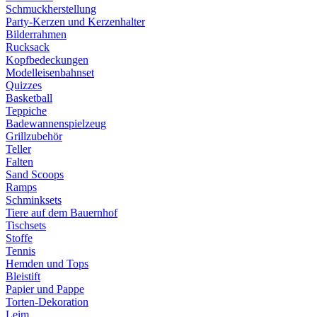
Schmuckherstellung
Party-Kerzen und Kerzenhalter
Bilderrahmen
Rucksack
Kopfbedeckungen
Modelleisenbahnset
Quizzes
Basketball
Teppiche
Badewannenspielzeug
Grillzubehör
Teller
Falten
Sand Scoops
Ramps
Schminksets
Tiere auf dem Bauernhof
Tischsets
Stoffe
Tennis
Hemden und Tops
Bleistift
Papier und Pappe
Torten-Dekoration
Leim