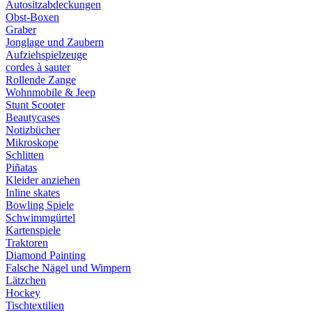
Autositzabdeckungen
Obst-Boxen
Graber
Jonglage und Zaubern
Aufziehspielzeuge
cordes à sauter
Rollende Zange
Wohnmobile & Jeep
Stunt Scooter
Beautycases
Notizbücher
Mikroskope
Schlitten
Piñatas
Kleider anziehen
Inline skates
Bowling Spiele
Schwimmgürtel
Kartenspiele
Traktoren
Diamond Painting
Falsche Nägel und Wimpern
Lätzchen
Hockey
Tischtextilien