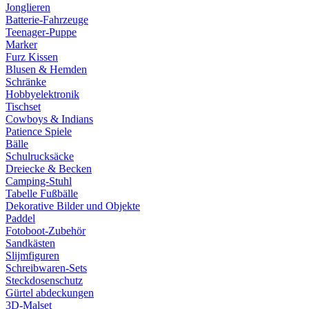
Jonglieren
Batterie-Fahrzeuge
Teenager-Puppe
Marker
Furz Kissen
Blusen & Hemden
Schränke
Hobbyelektronik
Tischset
Cowboys & Indians
Patience Spiele
Bälle
Schulrucksäcke
Dreiecke & Becken
Camping-Stuhl
Tabelle Fußbälle
Dekorative Bilder und Objekte
Paddel
Fotoboot-Zubehör
Sandkästen
Slijmfiguren
Schreibwaren-Sets
Steckdosenschutz
Gürtel abdeckungen
3D-Malset