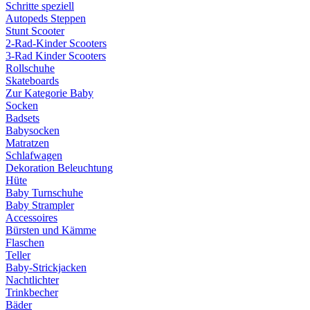
Schritte speziell
Autopeds Steppen
Stunt Scooter
2-Rad-Kinder Scooters
3-Rad Kinder Scooters
Rollschuhe
Skateboards
Zur Kategorie Baby
Socken
Badsets
Babysocken
Matratzen
Schlafwagen
Dekoration Beleuchtung
Hüte
Baby Turnschuhe
Baby Strampler
Accessoires
Bürsten und Kämme
Flaschen
Teller
Baby-Strickjacken
Nachtlichter
Trinkbecher
Bäder