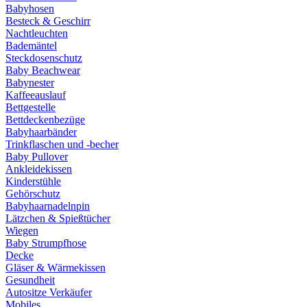
Babyhosen
Besteck & Geschirr
Nachtleuchten
Bademäntel
Steckdosenschutz
Baby Beachwear
Babynester
Kaffeeauslauf
Bettgestelle
Bettdeckenbezüge
Babyhaarbänder
Trinkflaschen und -becher
Baby Pullover
Ankleidekissen
Kinderstühle
Gehörschutz
Babyhaarnadelnpin
Lätzchen & Spießtücher
Wiegen
Baby Strumpfhose
Decke
Gläser & Wärmekissen
Gesundheit
Autositze Verkäufer
Mobiles