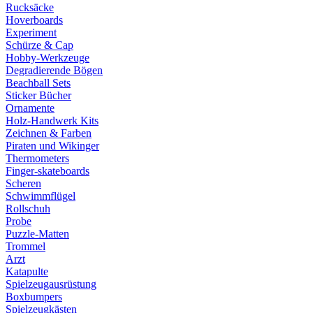
Rucksäcke
Hoverboards
Experiment
Schürze & Cap
Hobby-Werkzeuge
Degradierende Bögen
Beachball Sets
Sticker Bücher
Ornamente
Holz-Handwerk Kits
Zeichnen & Farben
Piraten und Wikinger
Thermometers
Finger-skateboards
Scheren
Schwimmflügel
Rollschuh
Probe
Puzzle-Matten
Trommel
Arzt
Katapulte
Spielzeugausrüstung
Boxbumpers
Spielzeugkästen