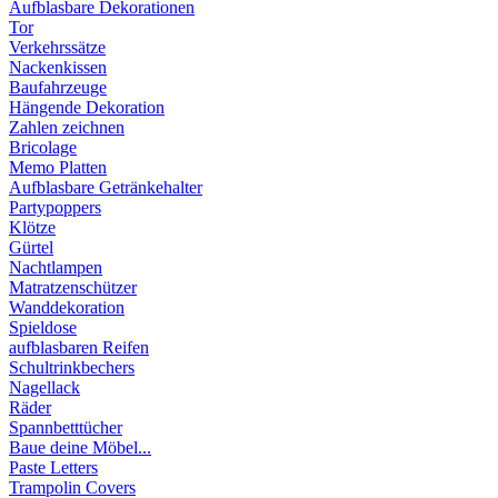
Aufblasbare Dekorationen
Tor
Verkehrssätze
Nackenkissen
Baufahrzeuge
Hängende Dekoration
Zahlen zeichnen
Bricolage
Memo Platten
Aufblasbare Getränkehalter
Partypoppers
Klötze
Gürtel
Nachtlampen
Matratzenschützer
Wanddekoration
Spieldose
aufblasbaren Reifen
Schultrinkbechers
Nagellack
Räder
Spannbetttücher
Baue deine Möbel...
Paste Letters
Trampolin Covers