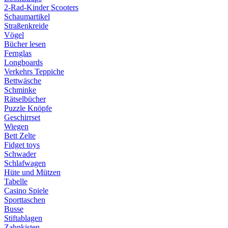
2-Rad-Kinder Scooters
Schaumartikel
Straßenkreide
Vögel
Bücher lesen
Fernglas
Longboards
Verkehrs Teppiche
Bettwäsche
Schminke
Rätselbücher
Puzzle Knöpfe
Geschirrset
Wiegen
Bett Zelte
Fidget toys
Schwader
Schlafwagen
Hüte und Mützen
Tabelle
Casino Spiele
Sporttaschen
Busse
Stiftablagen
Zahnkisten