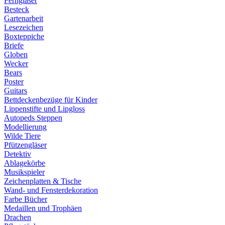
Ferngläser
Besteck
Gartenarbeit
Lesezeichen
Boxteppiche
Briefe
Globen
Wecker
Bears
Poster
Guitars
Bettdeckenbezüge für Kinder
Lippenstifte und Lipgloss
Autopeds Steppen
Modellierung
Wilde Tiere
Pfützengläser
Detektiv
Ablagekörbe
Musikspieler
Zeichenplatten & Tische
Wand- und Fensterdekoration
Farbe Bücher
Medaillen und Trophäen
Drachen