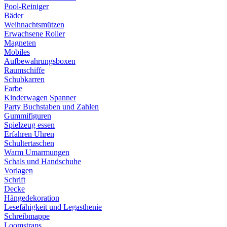
Pool-Reiniger
Bäder
Weihnachtsmützen
Erwachsene Roller
Magneten
Mobiles
Aufbewahrungsboxen
Raumschiffe
Schubkarren
Farbe
Kinderwagen Spanner
Party Buchstaben und Zahlen
Gummifiguren
Spielzeug essen
Erfahren Uhren
Schultertaschen
Warm Umarmungen
Schals und Handschuhe
Vorlagen
Schrift
Decke
Hängedekoration
Lesefähigkeit und Legasthenie
Schreibmappe
Loomstraps