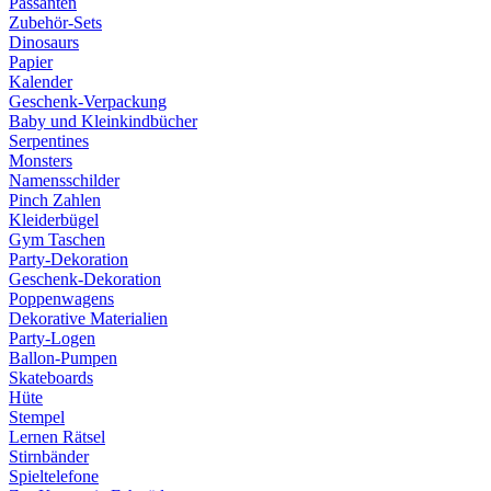
Passanten
Zubehör-Sets
Dinosaurs
Papier
Kalender
Geschenk-Verpackung
Baby und Kleinkindbücher
Serpentines
Monsters
Namensschilder
Pinch Zahlen
Kleiderbügel
Gym Taschen
Party-Dekoration
Geschenk-Dekoration
Poppenwagens
Dekorative Materialien
Party-Logen
Ballon-Pumpen
Skateboards
Hüte
Stempel
Lernen Rätsel
Stirnbänder
Spieltelefone