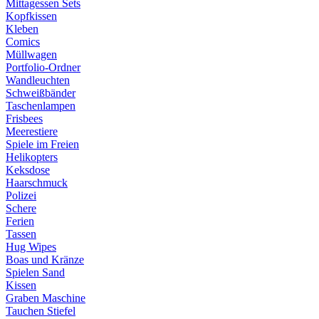
Mittagessen Sets
Kopfkissen
Kleben
Comics
Müllwagen
Portfolio-Ordner
Wandleuchten
Schweißbänder
Taschenlampen
Frisbees
Meerestiere
Spiele im Freien
Helikopters
Keksdose
Haarschmuck
Polizei
Schere
Ferien
Tassen
Hug Wipes
Boas und Kränze
Spielen Sand
Kissen
Graben Maschine
Tauchen Stiefel