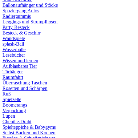
Ballonaufhänger und Stöcke
Spaziergang Autos
Radiergummis
Leggings und Strumpfhosen
Party-Besteck
Besteck & Geschirr
Wandspiele
splash-Ball
Wasserbälle
Lesebücher
Wissen und lernen
Aufblasbares Tier
Türhänger
Raumfahrt
Überraschung Taschen
Rosetten und Schärpen
Ruß
Spielzelte
Boomerangs
Verpackung
Lupen
Chenille-Draht
Spielteppiche & Babygyms
Selbst Backen und Kochen