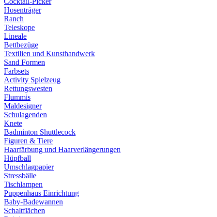
Cocktail-Picker
Hosenträger
Ranch
Teleskope
Lineale
Bettbezüge
Textilien und Kunsthandwerk
Sand Formen
Farbsets
Activity Spielzeug
Rettungswesten
Flummis
Maldesigner
Schulagenden
Knete
Badminton Shuttlecock
Figuren & Tiere
Haarfärbung und Haarverlängerungen
Hüpfball
Umschlagpapier
Stressbälle
Tischlampen
Puppenhaus Einrichtung
Baby-Badewannen
Schaltflächen