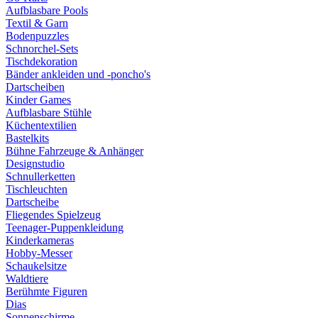
Aufblasbare Pools
Textil & Garn
Bodenpuzzles
Schnorchel-Sets
Tischdekoration
Bänder ankleiden und -poncho's
Dartscheiben
Kinder Games
Aufblasbare Stühle
Küchentextilien
Bastelkits
Bühne Fahrzeuge & Anhänger
Designstudio
Schnullerketten
Tischleuchten
Dartscheibe
Fliegendes Spielzeug
Teenager-Puppenkleidung
Kinderkameras
Hobby-Messer
Schaukelsitze
Waldtiere
Berühmte Figuren
Dias
Sonnenschirme