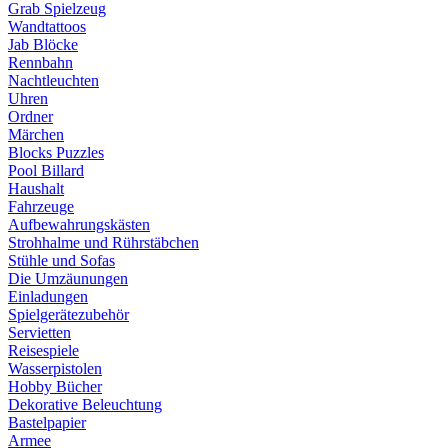
Grab Spielzeug
Wandtattoos
Jab Blöcke
Rennbahn
Nachtleuchten
Uhren
Ordner
Märchen
Blocks Puzzles
Pool Billard
Haushalt
Fahrzeuge
Aufbewahrungskästen
Strohhalme und Rührstäbchen
Stühle und Sofas
Die Umzäunungen
Einladungen
Spielgerätezubehör
Servietten
Reisespiele
Wasserpistolen
Hobby Bücher
Dekorative Beleuchtung
Bastelpapier
Armee