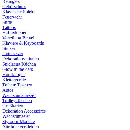
Reinigers
Gehörschutz
Klassische Spiele
Feuerwehr
Stifte
Tattoos
Hobbykleber
Verteilung Beutel
Klaviere & Keyboards
Sticker
Untersetzer
Dekorationsspiralen
Spielzeug Küchen
Glow in the dark
Hüpfburgen
Klettergeräte
Toilette Taschen
Autos
Wachstumsmesser
Trolley-Taschen
Grußkarten
Dekoration Accessoires
Wachstumseier
Styropor-Modelle
Attribute verkleiden