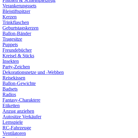
Pistolen & Schießspielzeug
Verankerungssets
Bleistiftspitzer
Kerzen
Trinkflaschen
Geburtstagskerzen
Ballon-Bänder
Tragesitze
Puppets
Freundebücher
Kreisel & Sticks
Insekten
Party-Zeichen
Dekorationsnetze und -Webben
Reisekissen
Ballon-Gewichte
Badsets
Radios
Fantasy-Charaktere
Etiketten
Anzug anziehen
Autositze Verkäufer
Lernspiele
RC-Fahrzeuge
Ventilatoren