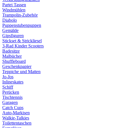
Partei Tassen
Windmühlen
Trampolin-Zubehör
Diabolo
Puppenstubenpuppen
Gemälde
Gipsfiguren
Stickset & Strickliesel
3-Rad Kinder Scooters
Badesitze
Malbücher
Shuffleboard
Geschenkpapier
Teppiche und Matten
Jo-Jos
Inlineskates
Schiff
Perücken
Tischtennis
Garagen
Catch Cups
Auto-Markisen
Walkie-Talkies
Toilettentaschen