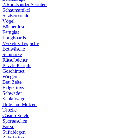
2-Rad-Kinder Scooters
Schaumartikel
Straßenkreide
Vögel
Bücher lesen
Fernglas
Longboards
Verkehrs Teppiche
Bettwäsche
Schminke
Rätselbücher
Puzzle Knöpfe
Geschirrset
Wiegen
Bett Zelte
Fidget toys
Schwader
Schlafwagen
Hüte und Mützen
Tabelle
Casino Spiele
Sporttaschen
Busse
Stiftablagen
Zahnkisten