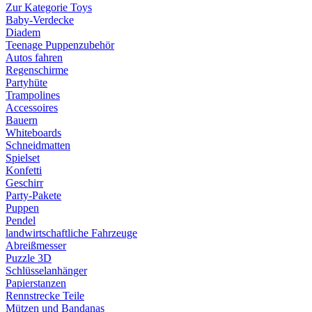
Zur Kategorie Toys
Baby-Verdecke
Diadem
Teenage Puppenzubehör
Autos fahren
Regenschirme
Partyhüte
Trampolines
Accessoires
Bauern
Whiteboards
Schneidmatten
Spielset
Konfetti
Geschirr
Party-Pakete
Puppen
Pendel
landwirtschaftliche Fahrzeuge
Abreißmesser
Puzzle 3D
Schlüsselanhänger
Papierstanzen
Rennstrecke Teile
Mützen und Bandanas