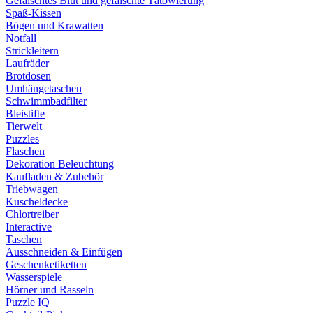
Gefälschtes Blut und gefälschte Tätowierung
Spaß-Kissen
Bögen und Krawatten
Notfall
Strickleitern
Laufräder
Brotdosen
Umhängetaschen
Schwimmbadfilter
Bleistifte
Tierwelt
Puzzles
Flaschen
Dekoration Beleuchtung
Kaufladen & Zubehör
Triebwagen
Kuscheldecke
Chlortreiber
Interactive
Taschen
Ausschneiden & Einfügen
Geschenketiketten
Wasserspiele
Hörner und Rasseln
Puzzle IQ