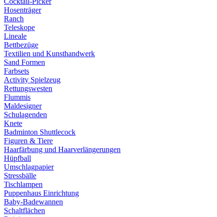
Cocktail-Picker
Hosenträger
Ranch
Teleskope
Lineale
Bettbezüge
Textilien und Kunsthandwerk
Sand Formen
Farbsets
Activity Spielzeug
Rettungswesten
Flummis
Maldesigner
Schulagenden
Knete
Badminton Shuttlecock
Figuren & Tiere
Haarfärbung und Haarverlängerungen
Hüpfball
Umschlagpapier
Stressbälle
Tischlampen
Puppenhaus Einrichtung
Baby-Badewannen
Schaltflächen