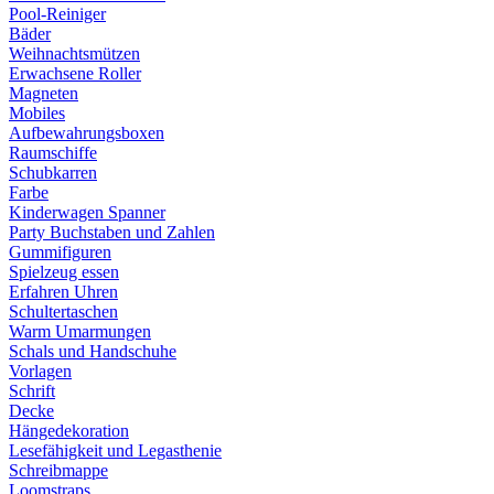
Pool-Reiniger
Bäder
Weihnachtsmützen
Erwachsene Roller
Magneten
Mobiles
Aufbewahrungsboxen
Raumschiffe
Schubkarren
Farbe
Kinderwagen Spanner
Party Buchstaben und Zahlen
Gummifiguren
Spielzeug essen
Erfahren Uhren
Schultertaschen
Warm Umarmungen
Schals und Handschuhe
Vorlagen
Schrift
Decke
Hängedekoration
Lesefähigkeit und Legasthenie
Schreibmappe
Loomstraps