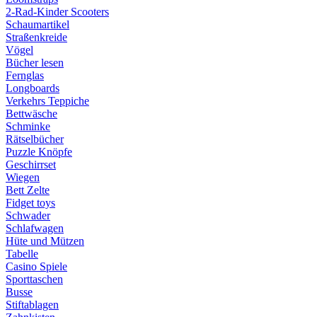
2-Rad-Kinder Scooters
Schaumartikel
Straßenkreide
Vögel
Bücher lesen
Fernglas
Longboards
Verkehrs Teppiche
Bettwäsche
Schminke
Rätselbücher
Puzzle Knöpfe
Geschirrset
Wiegen
Bett Zelte
Fidget toys
Schwader
Schlafwagen
Hüte und Mützen
Tabelle
Casino Spiele
Sporttaschen
Busse
Stiftablagen