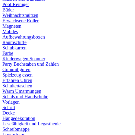
Pool-Reiniger
Bäder
Weihnachtsmützen
Erwachsene Roller
Magneten
Mobiles
Aufbewahrungsboxen
Raumschiffe
Schubkarren
Farbe
Kinderwagen Spanner
Party Buchstaben und Zahlen
Gummifiguren
Spielzeug essen
Erfahren Uhren
Schultertaschen
Warm Umarmungen
Schals und Handschuhe
Vorlagen
Schrift
Decke
Hängedekoration
Lesefähigkeit und Legasthenie
Schreibmappe
Loomstraps