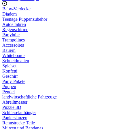
Baby-Verdecke
Diadem
Teenage Puppenzubehör
Autos fahren
Regenschirme
Partyhüte
Trampolines
Accessoires
Bauern
Whiteboards
Schneidmatten
Spielset
Konfetti
Geschirr
Party-Pakete
Puppen
Pendel
landwirtschaftliche Fahrzeuge
Abreißmesser
Puzzle 3D
Schlüsselanhänger
Papierstanzen
Rennstrecke Teile
Mützen und Bandanas