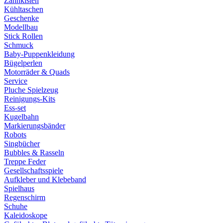
Zahnkisten
Kühltaschen
Geschenke
Modellbau
Stick Rollen
Schmuck
Baby-Puppenkleidung
Bügelperlen
Motorräder & Quads
Service
Pluche Spielzeug
Reinigungs-Kits
Ess-set
Kugelbahn
Markierungsbänder
Robots
Singbücher
Bubbles & Rasseln
Treppe Feder
Gesellschaftsspiele
Aufkleber und Klebeband
Spielhaus
Regenschirm
Schuhe
Kaleidoskope