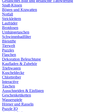
Gefälschtes Blut und gefälschte Tätowierung
Spaß-Kissen
Bögen und Krawatten
Notfall
Strickleitern
Laufräder
Brotdosen
Umhängetaschen
Schwimmbadfilter
Bleistifte
Tierwelt
Puzzles
Flaschen
Dekoration Beleuchtung
Kaufladen & Zubehör
Triebwagen
Kuscheldecke
Chlortreiber
Interactive
Taschen
Ausschneiden & Einfügen
Geschenketiketten
Wasserspiele
Hörner und Rasseln
Puzzle IQ