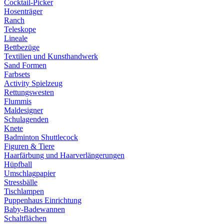
Cocktail-Picker
Hosenträger
Ranch
Teleskope
Lineale
Bettbezüge
Textilien und Kunsthandwerk
Sand Formen
Farbsets
Activity Spielzeug
Rettungswesten
Flummis
Maldesigner
Schulagenden
Knete
Badminton Shuttlecock
Figuren & Tiere
Haarfärbung und Haarverlängerungen
Hüpfball
Umschlagpapier
Stressbälle
Tischlampen
Puppenhaus Einrichtung
Baby-Badewannen
Schaltflächen