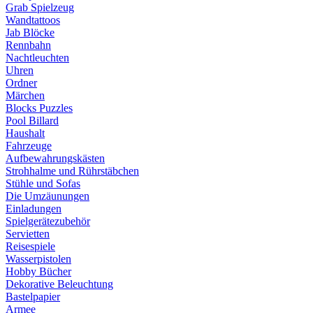
Grab Spielzeug
Wandtattoos
Jab Blöcke
Rennbahn
Nachtleuchten
Uhren
Ordner
Märchen
Blocks Puzzles
Pool Billard
Haushalt
Fahrzeuge
Aufbewahrungskästen
Strohhalme und Rührstäbchen
Stühle und Sofas
Die Umzäunungen
Einladungen
Spielgerätezubehör
Servietten
Reisespiele
Wasserpistolen
Hobby Bücher
Dekorative Beleuchtung
Bastelpapier
Armee