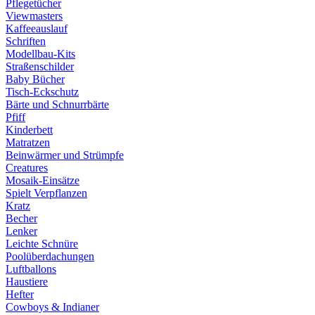
Pflegetücher
Viewmasters
Kaffeeauslauf
Schriften
Modellbau-Kits
Straßenschilder
Baby Bücher
Tisch-Eckschutz
Bärte und Schnurrbärte
Pfiff
Kinderbett
Matratzen
Beinwärmer und Strümpfe
Creatures
Mosaik-Einsätze
Spielt Verpflanzen
Kratz
Becher
Lenker
Leichte Schnüre
Poolüberdachungen
Luftballons
Haustiere
Hefter
Cowboys & Indianer