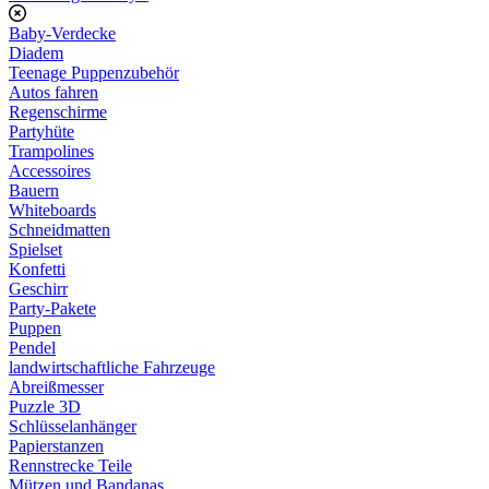
Baby-Verdecke
Diadem
Teenage Puppenzubehör
Autos fahren
Regenschirme
Partyhüte
Trampolines
Accessoires
Bauern
Whiteboards
Schneidmatten
Spielset
Konfetti
Geschirr
Party-Pakete
Puppen
Pendel
landwirtschaftliche Fahrzeuge
Abreißmesser
Puzzle 3D
Schlüsselanhänger
Papierstanzen
Rennstrecke Teile
Mützen und Bandanas