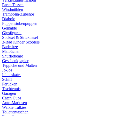
Verkleidungsmasken
Partei Tassen
Windmühlen
Trampolin-Zubehör
Diabolo
Puppenstubenpuppen
Gemälde
Gipsfiguren
Stickset & Strickliesel
3-Rad Kinder Scooters
Badesitze
Malbücher
Shuffleboard
Geschenkpapier
Teppiche und Matten
Jo-Jos
Inlineskates
Schiff
Perücken
Tischtennis
Garagen
Catch Cups
Auto-Markisen
Walkie-Talkies
Toilettentaschen