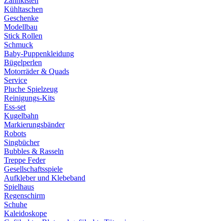
Zahnkisten
Kühltaschen
Geschenke
Modellbau
Stick Rollen
Schmuck
Baby-Puppenkleidung
Bügelperlen
Motorräder & Quads
Service
Pluche Spielzeug
Reinigungs-Kits
Ess-set
Kugelbahn
Markierungsbänder
Robots
Singbücher
Bubbles & Rasseln
Treppe Feder
Gesellschaftsspiele
Aufkleber und Klebeband
Spielhaus
Regenschirm
Schuhe
Kaleidoskope