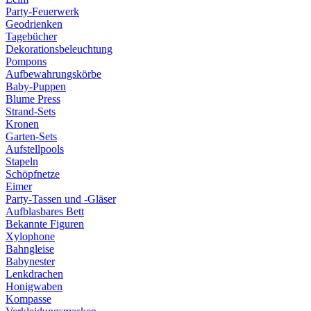
Party-Feuerwerk
Geodrienken
Tagebücher
Dekorationsbeleuchtung
Pompons
Aufbewahrungskörbe
Baby-Puppen
Blume Press
Strand-Sets
Kronen
Garten-Sets
Aufstellpools
Stapeln
Schöpfnetze
Eimer
Party-Tassen und -Gläser
Aufblasbares Bett
Bekannte Figuren
Xylophone
Bahngleise
Babynester
Lenkdrachen
Honigwaben
Kompasse