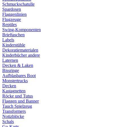
Schmuckschatulle
Spardosen
Flaggenlinien
Flugzeuge
Reptiles
Swing-Komponenten
Brieftaschen
Labels
Kinderstühle
Dekoratiematerialen
Kinderbücher andere
Laternen
Decken & Laken
Bissringe
Aufblasbares Boot
Monstertrucks
Decken
Kastagnetten
Röcke und Tutus
Flaggen und Banner
Tauch Spielzeug
Transformers
Notizblöcke
Schals
Go-Karts