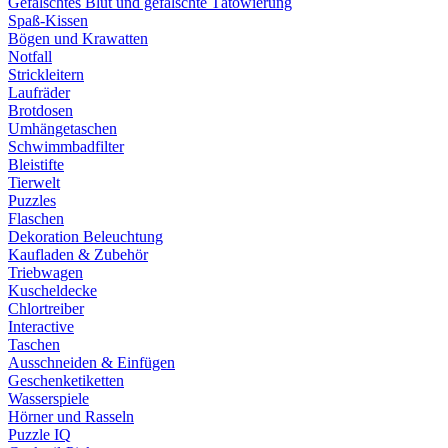
Gefälschtes Blut und gefälschte Tätowierung
Spaß-Kissen
Bögen und Krawatten
Notfall
Strickleitern
Laufräder
Brotdosen
Umhängetaschen
Schwimmbadfilter
Bleistifte
Tierwelt
Puzzles
Flaschen
Dekoration Beleuchtung
Kaufladen & Zubehör
Triebwagen
Kuscheldecke
Chlortreiber
Interactive
Taschen
Ausschneiden & Einfügen
Geschenketiketten
Wasserspiele
Hörner und Rasseln
Puzzle IQ