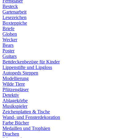
Ferngläser
Besteck
Gartenarbeit
Lesezeichen
Boxteppiche
Briefe
Globen
Wecker
Bears
Poster
Guitars
Bettdeckenbezüge für Kinder
Lippenstifte und Lipgloss
Autopeds Steppen
Modellierung
Wilde Tiere
Pfützengläser
Detektiv
Ablagekörbe
Musikspieler
Zeichenplatten & Tische
Wand- und Fensterdekoration
Farbe Bücher
Medaillen und Trophäen
Drachen