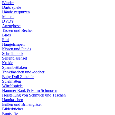
Bänder
Darts spiele
Hände verputzen
Malerei
DVD's
Anzughose
Tassen und Becher
Birds
Etui
Hängelampen
Kissen und Plaids
Schreibblock
Seifenblasenset
Kreide
Spannbettlaken
Trinkflaschen und -becher
Baby Doll Zubehör
Spielmatten
Würfelspiele
Hammer Bank & Form Schmoren
Herstellung von Schmuck und Taschen
Handtaschen
Brillen und Brillengläser
Bilderbücher
Buntstifte