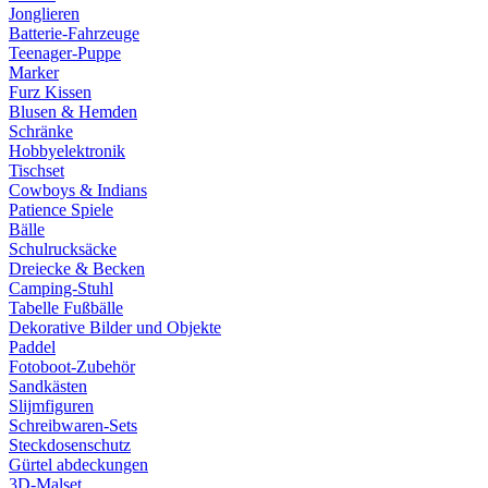
Jonglieren
Batterie-Fahrzeuge
Teenager-Puppe
Marker
Furz Kissen
Blusen & Hemden
Schränke
Hobbyelektronik
Tischset
Cowboys & Indians
Patience Spiele
Bälle
Schulrucksäcke
Dreiecke & Becken
Camping-Stuhl
Tabelle Fußbälle
Dekorative Bilder und Objekte
Paddel
Fotoboot-Zubehör
Sandkästen
Slijmfiguren
Schreibwaren-Sets
Steckdosenschutz
Gürtel abdeckungen
3D-Malset