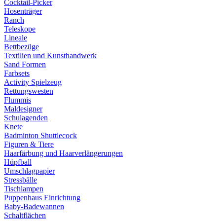
Cocktail-Picker
Hosenträger
Ranch
Teleskope
Lineale
Bettbezüge
Textilien und Kunsthandwerk
Sand Formen
Farbsets
Activity Spielzeug
Rettungswesten
Flummis
Maldesigner
Schulagenden
Knete
Badminton Shuttlecock
Figuren & Tiere
Haarfärbung und Haarverlängerungen
Hüpfball
Umschlagpapier
Stressbälle
Tischlampen
Puppenhaus Einrichtung
Baby-Badewannen
Schaltflächen