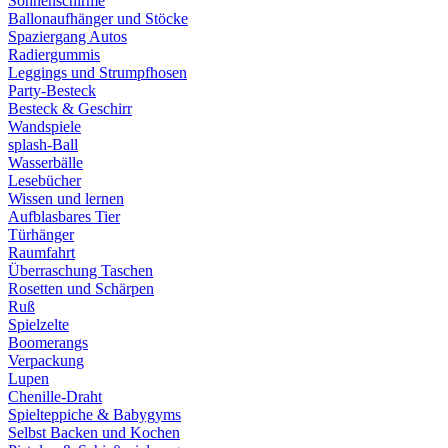
Sonnenschirme
Ballonaufhänger und Stöcke
Spaziergang Autos
Radiergummis
Leggings und Strumpfhosen
Party-Besteck
Besteck & Geschirr
Wandspiele
splash-Ball
Wasserbälle
Lesebücher
Wissen und lernen
Aufblasbares Tier
Türhänger
Raumfahrt
Überraschung Taschen
Rosetten und Schärpen
Ruß
Spielzelte
Boomerangs
Verpackung
Lupen
Chenille-Draht
Spielteppiche & Babygyms
Selbst Backen und Kochen