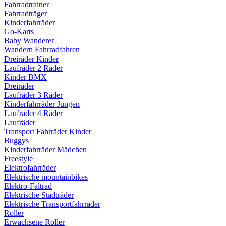
Fahrradtrainer
Fahrradträger
Kinderfahrräder
Go-Karts
Baby Wanderer
Wandern Fahrradfahren
Dreiräder Kinder
Laufräder 2 Räder
Kinder BMX
Dreiräder
Laufräder 3 Räder
Kinderfahrräder Jungen
Laufräder 4 Räder
Laufräder
Transport Fahrräder Kinder
Buggys
Kinderfahrräder Mädchen
Freestyle
Elektrofahrräder
Elektrische mountainbikes
Elektro-Faltrad
Elektrische Stadträder
Elektrische Transportfahrräder
Roller
Erwachsene Roller