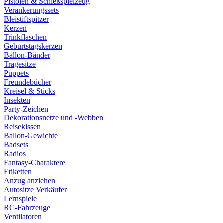
Pistolen & Schießspielzeug
Verankerungssets
Bleistiftspitzer
Kerzen
Trinkflaschen
Geburtstagskerzen
Ballon-Bänder
Tragesitze
Puppets
Freundebücher
Kreisel & Sticks
Insekten
Party-Zeichen
Dekorationsnetze und -Webben
Reisekissen
Ballon-Gewichte
Badsets
Radios
Fantasy-Charaktere
Etiketten
Anzug anziehen
Autositze Verkäufer
Lernspiele
RC-Fahrzeuge
Ventilatoren