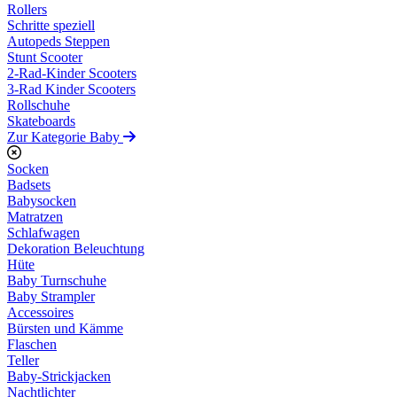
Rollers
Schritte speziell
Autopeds Steppen
Stunt Scooter
2-Rad-Kinder Scooters
3-Rad Kinder Scooters
Rollschuhe
Skateboards
Zur Kategorie Baby
Socken
Badsets
Babysocken
Matratzen
Schlafwagen
Dekoration Beleuchtung
Hüte
Baby Turnschuhe
Baby Strampler
Accessoires
Bürsten und Kämme
Flaschen
Teller
Baby-Strickjacken
Nachtlichter