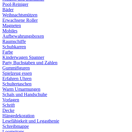
Pool-Reiniger
Bäder
Weihnachtsmützen
Erwachsene Roller
Magneten
Mobiles
Aufbewahrungsboxen
Raumschiffe
Schubkarren
Farbe
Kinderwagen Spanner
Party Buchstaben und Zahlen
Gummifiguren
Spielzeug essen
Erfahren Uhren
Schultertaschen
Warm Umarmungen
Schals und Handschuhe
Vorlagen
Schrift
Decke
Hängedekoration
Lesefähigkeit und Legasthenie
Schreibmappe
Loomstraps