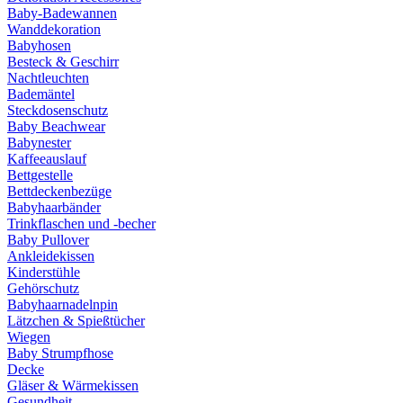
Baby-Badewannen
Wanddekoration
Babyhosen
Besteck & Geschirr
Nachtleuchten
Bademäntel
Steckdosenschutz
Baby Beachwear
Babynester
Kaffeeauslauf
Bettgestelle
Bettdeckenbezüge
Babyhaarbänder
Trinkflaschen und -becher
Baby Pullover
Ankleidekissen
Kinderstühle
Gehörschutz
Babyhaarnadelnpin
Lätzchen & Spießtücher
Wiegen
Baby Strumpfhose
Decke
Gläser & Wärmekissen
Gesundheit