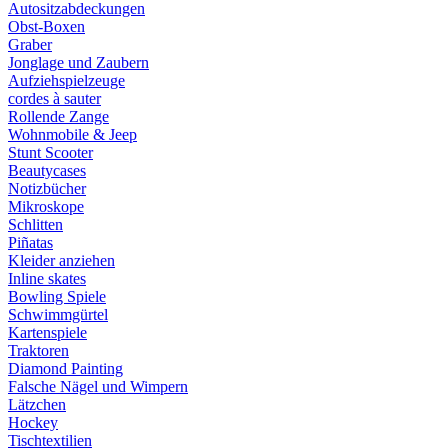
Autositzabdeckungen
Obst-Boxen
Graber
Jonglage und Zaubern
Aufziehspielzeuge
cordes à sauter
Rollende Zange
Wohnmobile & Jeep
Stunt Scooter
Beautycases
Notizbücher
Mikroskope
Schlitten
Piñatas
Kleider anziehen
Inline skates
Bowling Spiele
Schwimmgürtel
Kartenspiele
Traktoren
Diamond Painting
Falsche Nägel und Wimpern
Lätzchen
Hockey
Tischtextilien