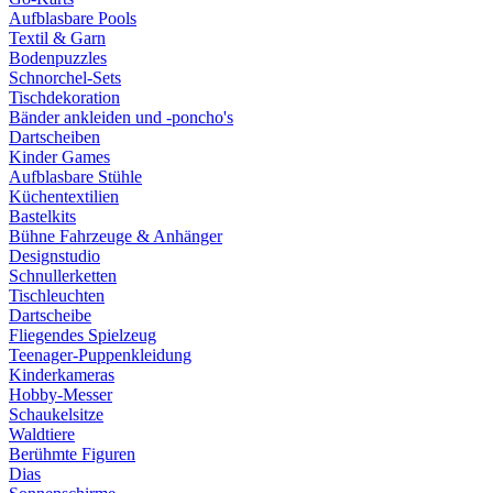
Aufblasbare Pools
Textil & Garn
Bodenpuzzles
Schnorchel-Sets
Tischdekoration
Bänder ankleiden und -poncho's
Dartscheiben
Kinder Games
Aufblasbare Stühle
Küchentextilien
Bastelkits
Bühne Fahrzeuge & Anhänger
Designstudio
Schnullerketten
Tischleuchten
Dartscheibe
Fliegendes Spielzeug
Teenager-Puppenkleidung
Kinderkameras
Hobby-Messer
Schaukelsitze
Waldtiere
Berühmte Figuren
Dias