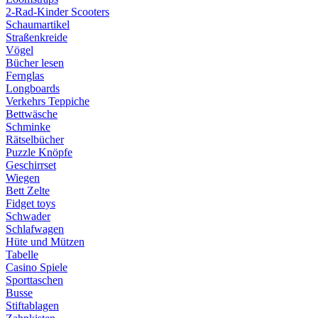
2-Rad-Kinder Scooters
Schaumartikel
Straßenkreide
Vögel
Bücher lesen
Fernglas
Longboards
Verkehrs Teppiche
Bettwäsche
Schminke
Rätselbücher
Puzzle Knöpfe
Geschirrset
Wiegen
Bett Zelte
Fidget toys
Schwader
Schlafwagen
Hüte und Mützen
Tabelle
Casino Spiele
Sporttaschen
Busse
Stiftablagen