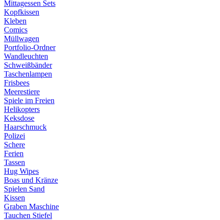
Mittagessen Sets
Kopfkissen
Kleben
Comics
Müllwagen
Portfolio-Ordner
Wandleuchten
Schweißbänder
Taschenlampen
Frisbees
Meerestiere
Spiele im Freien
Helikopters
Keksdose
Haarschmuck
Polizei
Schere
Ferien
Tassen
Hug Wipes
Boas und Kränze
Spielen Sand
Kissen
Graben Maschine
Tauchen Stiefel