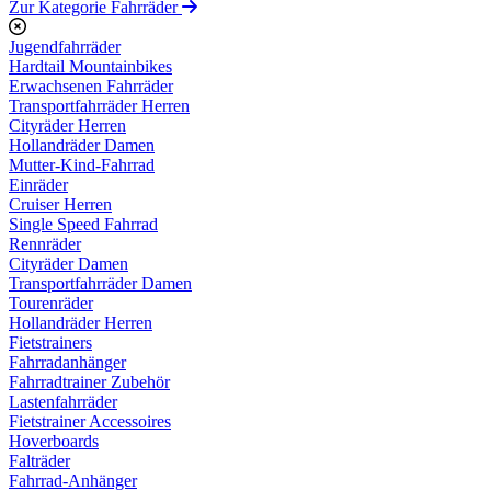
Zur Kategorie Fahrräder
Jugendfahrräder
Hardtail Mountainbikes
Erwachsenen Fahrräder
Transportfahrräder Herren
Cityräder Herren
Hollandräder Damen
Mutter-Kind-Fahrrad
Einräder
Cruiser Herren
Single Speed Fahrrad
Rennräder
Cityräder Damen
Transportfahrräder Damen
Tourenräder
Hollandräder Herren
Fietstrainers
Fahrradanhänger
Fahrradtrainer Zubehör
Lastenfahrräder
Fietstrainer Accessoires
Hoverboards
Falträder
Fahrrad-Anhänger