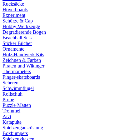
Rucksäcke
Hoverboards
Experiment
Schürze & Cap
Hobby-Werkzeuge
Degradierende Bögen
Beachball Sets
Sticker Bücher
Ornamente
Holz-Handwerk Kits
Zeichnen & Farben
Piraten und Wikinger
Thermometers
Finger-skateboards
Scheren
Schwimmflügel
Rollschuh
Probe
Puzzle-Matten
Trommel
Arzt
Katapulte
Spielzeugausrüstung
Boxbumpers
Spielzeugkästen