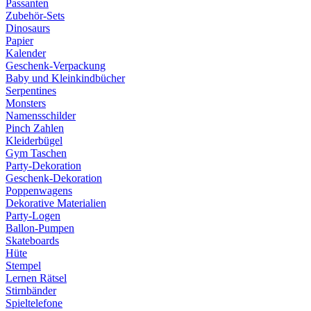
Passanten
Zubehör-Sets
Dinosaurs
Papier
Kalender
Geschenk-Verpackung
Baby und Kleinkindbücher
Serpentines
Monsters
Namensschilder
Pinch Zahlen
Kleiderbügel
Gym Taschen
Party-Dekoration
Geschenk-Dekoration
Poppenwagens
Dekorative Materialien
Party-Logen
Ballon-Pumpen
Skateboards
Hüte
Stempel
Lernen Rätsel
Stirnbänder
Spieltelefone