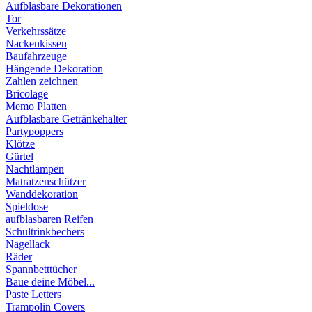
Aufblasbare Dekorationen
Tor
Verkehrssätze
Nackenkissen
Baufahrzeuge
Hängende Dekoration
Zahlen zeichnen
Bricolage
Memo Platten
Aufblasbare Getränkehalter
Partypoppers
Klötze
Gürtel
Nachtlampen
Matratzenschützer
Wanddekoration
Spieldose
aufblasbaren Reifen
Schultrinkbechers
Nagellack
Räder
Spannbetttücher
Baue deine Möbel...
Paste Letters
Trampolin Covers