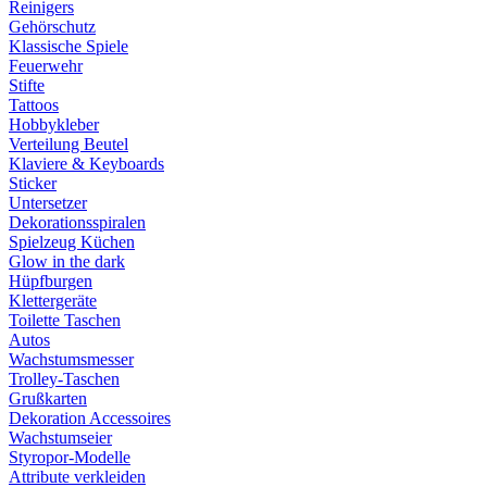
Reinigers
Gehörschutz
Klassische Spiele
Feuerwehr
Stifte
Tattoos
Hobbykleber
Verteilung Beutel
Klaviere & Keyboards
Sticker
Untersetzer
Dekorationsspiralen
Spielzeug Küchen
Glow in the dark
Hüpfburgen
Klettergeräte
Toilette Taschen
Autos
Wachstumsmesser
Trolley-Taschen
Grußkarten
Dekoration Accessoires
Wachstumseier
Styropor-Modelle
Attribute verkleiden