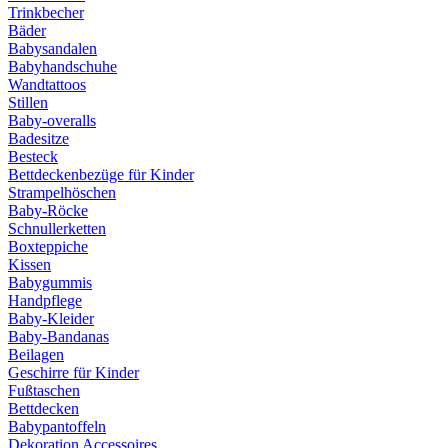
Trinkbecher
Bäder
Babysandalen
Babyhandschuhe
Wandtattoos
Stillen
Baby-overalls
Badesitze
Besteck
Bettdeckenbezüge für Kinder
Strampelhöschen
Baby-Röcke
Schnullerketten
Boxteppiche
Kissen
Babygummis
Handpflege
Baby-Kleider
Baby-Bandanas
Beilagen
Geschirre für Kinder
Fußtaschen
Bettdecken
Babypantoffeln
Dekoration Accessoires