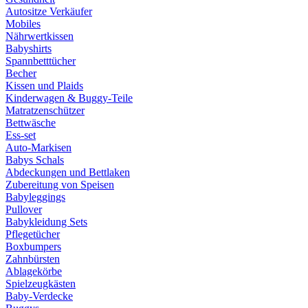
Autositze Verkäufer
Mobiles
Nährwertkissen
Babyshirts
Spannbetttücher
Becher
Kissen und Plaids
Kinderwagen & Buggy-Teile
Matratzenschützer
Bettwäsche
Ess-set
Auto-Markisen
Babys Schals
Abdeckungen und Bettlaken
Zubereitung von Speisen
Babyleggings
Pullover
Babykleidung Sets
Pflegetücher
Boxbumpers
Zahnbürsten
Ablagekörbe
Spielzeugkästen
Baby-Verdecke