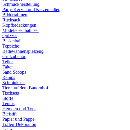
Schmuckherstellung
Party-Kerzen und Kerzenhalter
Bilderrahmen
Rucksack
Kopfbedeckungen
Modelleisenbahnset
Quizzes
Basketball
Teppiche
Badewannenspielzeug
Grillzubehör
Teller
Falten
Sand Scoops
Ramps
Schminksets
Tiere auf dem Bauernhof
Tischsets
Stoffe
Tennis
Hemden und Tops
Bleistift
Papier und Pappe
Torten-Dekoration
Leim