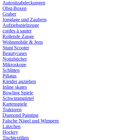
Autositzabdeckungen
Obst-Boxen
Graber
Jonglage und Zaubern
Aufziehspielzeuge
cordes à sauter
Rollende Zange
Wohnmobile & Jeep
Stunt Scooter
Beautycases
Notizbücher
Mikroskope
Schlitten
Piñatas
Kleider anziehen
Inline skates
Bowling Spiele
Schwimmgürtel
Kartenspiele
Traktoren
Diamond Painting
Falsche Nägel und Wimpern
Lätzchen
Hockey
Tischtextilien