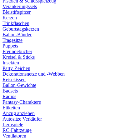
Pistolen & Schießspielzeug
Verankerungssets
Bleistiftspitzer
Kerzen
Trinkflaschen
Geburtstagskerzen
Ballon-Bänder
Tragesitze
Puppets
Freundebücher
Kreisel & Sticks
Insekten
Party-Zeichen
Dekorationsnetze und -Webben
Reisekissen
Ballon-Gewichte
Badsets
Radios
Fantasy-Charaktere
Etiketten
Anzug anziehen
Autositze Verkäufer
Lernspiele
RC-Fahrzeuge
Ventilatoren