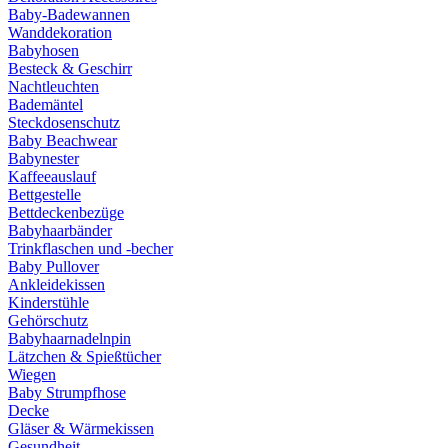
Baby-Badewannen
Wanddekoration
Babyhosen
Besteck & Geschirr
Nachtleuchten
Bademäntel
Steckdosenschutz
Baby Beachwear
Babynester
Kaffeeauslauf
Bettgestelle
Bettdeckenbezüge
Babyhaarbänder
Trinkflaschen und -becher
Baby Pullover
Ankleidekissen
Kinderstühle
Gehörschutz
Babyhaarnadelnpin
Lätzchen & Spießtücher
Wiegen
Baby Strumpfhose
Decke
Gläser & Wärmekissen
Gesundheit