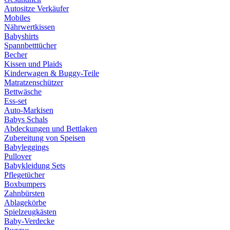
Autositze Verkäufer
Mobiles
Nährwertkissen
Babyshirts
Spannbetttücher
Becher
Kissen und Plaids
Kinderwagen & Buggy-Teile
Matratzenschützer
Bettwäsche
Ess-set
Auto-Markisen
Babys Schals
Abdeckungen und Bettlaken
Zubereitung von Speisen
Babyleggings
Pullover
Babykleidung Sets
Pflegetücher
Boxbumpers
Zahnbürsten
Ablagekörbe
Spielzeugkästen
Baby-Verdecke