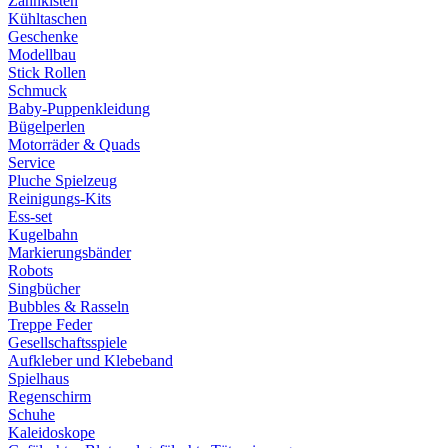
Zahnkisten
Kühltaschen
Geschenke
Modellbau
Stick Rollen
Schmuck
Baby-Puppenkleidung
Bügelperlen
Motorräder & Quads
Service
Pluche Spielzeug
Reinigungs-Kits
Ess-set
Kugelbahn
Markierungsbänder
Robots
Singbücher
Bubbles & Rasseln
Treppe Feder
Gesellschaftsspiele
Aufkleber und Klebeband
Spielhaus
Regenschirm
Schuhe
Kaleidoskope