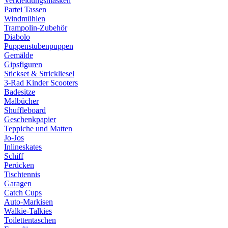
Verkleidungsmasken
Partei Tassen
Windmühlen
Trampolin-Zubehör
Diabolo
Puppenstubenpuppen
Gemälde
Gipsfiguren
Stickset & Strickliesel
3-Rad Kinder Scooters
Badesitze
Malbücher
Shuffleboard
Geschenkpapier
Teppiche und Matten
Jo-Jos
Inlineskates
Schiff
Perücken
Tischtennis
Garagen
Catch Cups
Auto-Markisen
Walkie-Talkies
Toilettentaschen