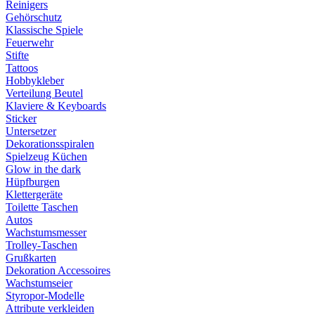
Reinigers
Gehörschutz
Klassische Spiele
Feuerwehr
Stifte
Tattoos
Hobbykleber
Verteilung Beutel
Klaviere & Keyboards
Sticker
Untersetzer
Dekorationsspiralen
Spielzeug Küchen
Glow in the dark
Hüpfburgen
Klettergeräte
Toilette Taschen
Autos
Wachstumsmesser
Trolley-Taschen
Grußkarten
Dekoration Accessoires
Wachstumseier
Styropor-Modelle
Attribute verkleiden