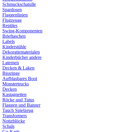
Schmuckschatulle
Spardosen
Flaggenlinien
Flugzeuge
Reptiles
Swing-Komponenten
Brieftaschen
Labels
Kinderstühle
Dekoratiematerialen
Kinderbücher andere
Laternen
Decken & Laken
Bissringe
Aufblasbares Boot
Monstertrucks
Decken
Kastagnetten
Röcke und Tutus
Flaggen und Banner
Tauch Spielzeug
Transformers
Notizblöcke
Schals
Go-Karts