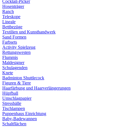
Cocktail-Picker
Hosenträger
Ranch
Teleskope
Lineale
Bettbezüge
Textilien und Kunsthandwerk
Sand Formen
Farbsets
Activity Spielzeug
Rettungswesten
Flummis
Maldesigner
Schulagenden
Knete
Badminton Shuttlecock
Figuren & Tiere
Haarfärbung und Haarverlängerungen
Hüpfball
Umschlagpapier
Stressbälle
Tischlampen
Puppenhaus Einrichtung
Baby-Badewannen
Schaltflächen