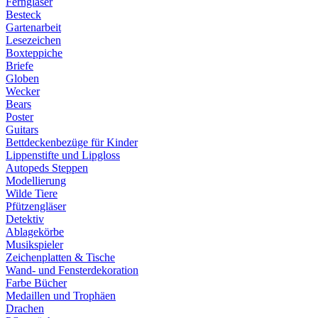
Ferngläser
Besteck
Gartenarbeit
Lesezeichen
Boxteppiche
Briefe
Globen
Wecker
Bears
Poster
Guitars
Bettdeckenbezüge für Kinder
Lippenstifte und Lipgloss
Autopeds Steppen
Modellierung
Wilde Tiere
Pfützengläser
Detektiv
Ablagekörbe
Musikspieler
Zeichenplatten & Tische
Wand- und Fensterdekoration
Farbe Bücher
Medaillen und Trophäen
Drachen