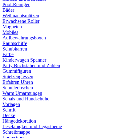
Pool-Reiniger
Bäder
Weihnachtsmützen
Erwachsene Roller
Magneten
Mobiles
Aufbewahrungsboxen
Raumschiffe
Schubkarren
Farbe
Kinderwagen Spanner
Party Buchstaben und Zahlen
Gummifiguren
Spielzeug essen
Erfahren Uhren
Schultertaschen
Warm Umarmungen
Schals und Handschuhe
Vorlagen
Schrift
Decke
Hängedekoration
Lesefähigkeit und Legasthenie
Schreibmappe
Loomstraps