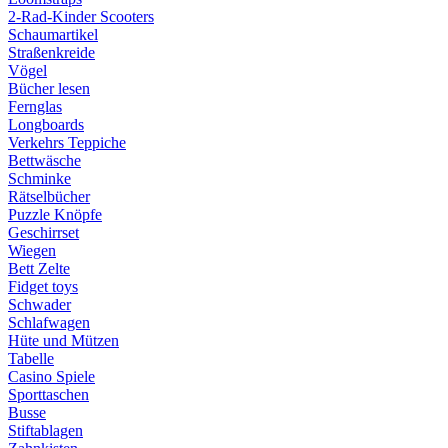
2-Rad-Kinder Scooters
Schaumartikel
Straßenkreide
Vögel
Bücher lesen
Fernglas
Longboards
Verkehrs Teppiche
Bettwäsche
Schminke
Rätselbücher
Puzzle Knöpfe
Geschirrset
Wiegen
Bett Zelte
Fidget toys
Schwader
Schlafwagen
Hüte und Mützen
Tabelle
Casino Spiele
Sporttaschen
Busse
Stiftablagen