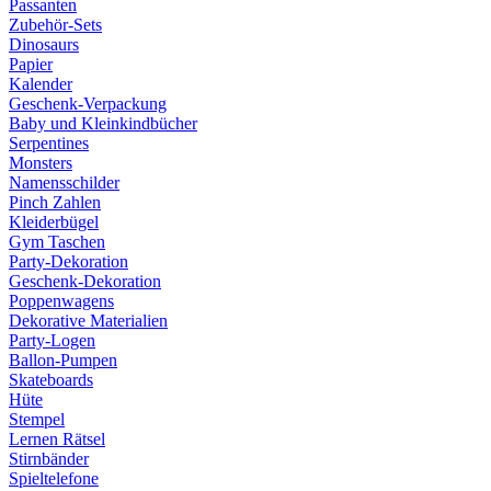
Passanten
Zubehör-Sets
Dinosaurs
Papier
Kalender
Geschenk-Verpackung
Baby und Kleinkindbücher
Serpentines
Monsters
Namensschilder
Pinch Zahlen
Kleiderbügel
Gym Taschen
Party-Dekoration
Geschenk-Dekoration
Poppenwagens
Dekorative Materialien
Party-Logen
Ballon-Pumpen
Skateboards
Hüte
Stempel
Lernen Rätsel
Stirnbänder
Spieltelefone