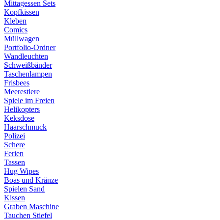
Mittagessen Sets
Kopfkissen
Kleben
Comics
Müllwagen
Portfolio-Ordner
Wandleuchten
Schweißbänder
Taschenlampen
Frisbees
Meerestiere
Spiele im Freien
Helikopters
Keksdose
Haarschmuck
Polizei
Schere
Ferien
Tassen
Hug Wipes
Boas und Kränze
Spielen Sand
Kissen
Graben Maschine
Tauchen Stiefel