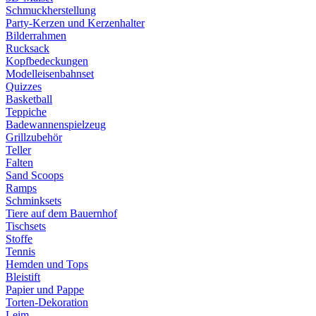
Schmuckherstellung
Party-Kerzen und Kerzenhalter
Bilderrahmen
Rucksack
Kopfbedeckungen
Modelleisenbahnset
Quizzes
Basketball
Teppiche
Badewannenspielzeug
Grillzubehör
Teller
Falten
Sand Scoops
Ramps
Schminksets
Tiere auf dem Bauernhof
Tischsets
Stoffe
Tennis
Hemden und Tops
Bleistift
Papier und Pappe
Torten-Dekoration
Leim