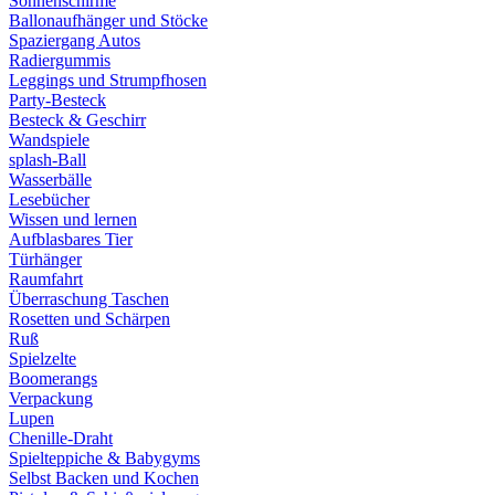
Sonnenschirme
Ballonaufhänger und Stöcke
Spaziergang Autos
Radiergummis
Leggings und Strumpfhosen
Party-Besteck
Besteck & Geschirr
Wandspiele
splash-Ball
Wasserbälle
Lesebücher
Wissen und lernen
Aufblasbares Tier
Türhänger
Raumfahrt
Überraschung Taschen
Rosetten und Schärpen
Ruß
Spielzelte
Boomerangs
Verpackung
Lupen
Chenille-Draht
Spielteppiche & Babygyms
Selbst Backen und Kochen