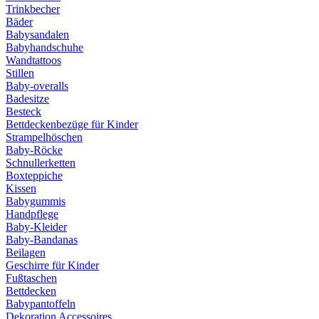
Trinkbecher
Bäder
Babysandalen
Babyhandschuhe
Wandtattoos
Stillen
Baby-overalls
Badesitze
Besteck
Bettdeckenbezüge für Kinder
Strampelhöschen
Baby-Röcke
Schnullerketten
Boxteppiche
Kissen
Babygummis
Handpflege
Baby-Kleider
Baby-Bandanas
Beilagen
Geschirre für Kinder
Fußtaschen
Bettdecken
Babypantoffeln
Dekoration Accessoires