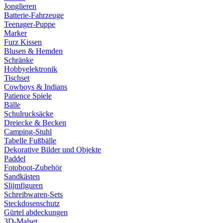
Jonglieren
Batterie-Fahrzeuge
Teenager-Puppe
Marker
Furz Kissen
Blusen & Hemden
Schränke
Hobbyelektronik
Tischset
Cowboys & Indians
Patience Spiele
Bälle
Schulrucksäcke
Dreiecke & Becken
Camping-Stuhl
Tabelle Fußbälle
Dekorative Bilder und Objekte
Paddel
Fotoboot-Zubehör
Sandkästen
Slijmfiguren
Schreibwaren-Sets
Steckdosenschutz
Gürtel abdeckungen
3D-Malset