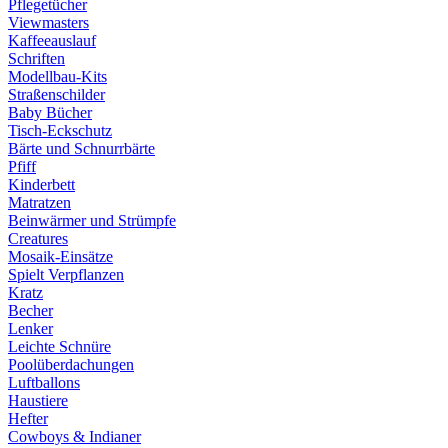
Pflegetücher
Viewmasters
Kaffeeauslauf
Schriften
Modellbau-Kits
Straßenschilder
Baby Bücher
Tisch-Eckschutz
Bärte und Schnurrbärte
Pfiff
Kinderbett
Matratzen
Beinwärmer und Strümpfe
Creatures
Mosaik-Einsätze
Spielt Verpflanzen
Kratz
Becher
Lenker
Leichte Schnüre
Poolüberdachungen
Luftballons
Haustiere
Hefter
Cowboys & Indianer