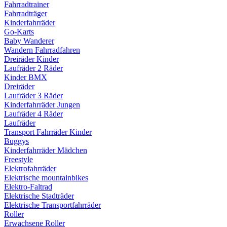
Fahrradtrainer
Fahrradträger
Kinderfahrräder
Go-Karts
Baby Wanderer
Wandern Fahrradfahren
Dreiräder Kinder
Laufräder 2 Räder
Kinder BMX
Dreiräder
Laufräder 3 Räder
Kinderfahrräder Jungen
Laufräder 4 Räder
Laufräder
Transport Fahrräder Kinder
Buggys
Kinderfahrräder Mädchen
Freestyle
Elektrofahrräder
Elektrische mountainbikes
Elektro-Faltrad
Elektrische Stadträder
Elektrische Transportfahrräder
Roller
Erwachsene Roller