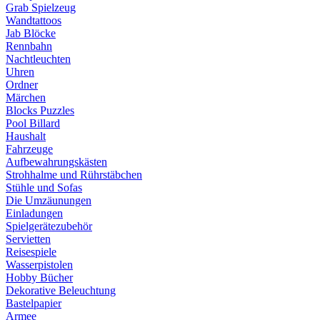
Grab Spielzeug
Wandtattoos
Jab Blöcke
Rennbahn
Nachtleuchten
Uhren
Ordner
Märchen
Blocks Puzzles
Pool Billard
Haushalt
Fahrzeuge
Aufbewahrungskästen
Strohhalme und Rührstäbchen
Stühle und Sofas
Die Umzäunungen
Einladungen
Spielgerätezubehör
Servietten
Reisespiele
Wasserpistolen
Hobby Bücher
Dekorative Beleuchtung
Bastelpapier
Armee