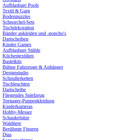
Aufblasbare Pools
Textil & Garn
Bodenpuzzles
Schnorchel-Sets
Tischdekoration
Bänder ankleiden und -poncho's
Dartscheiben
Kinder Games
Aufblasbare Stühle
Küchentextilien
Bastelkits
Bühne Fahrzeuge & Anhänger
Designstudio
Schnullerketten
Tischleuchten
Dartscheibe
Fliegendes Spielzeug
Teenager-Puppenkleidung
Kinderkameras
Hobby-Messer
Schaukelsitze
Waldtiere
Berühmte Figuren
Dias