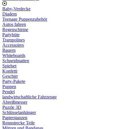
Baby-Verdecke
Diadem
Teenage Puppenzubehör
Autos fahren
Regenschirme
Partyhüte
Trampolines
Accessoires
Bauern
Whiteboards
Schneidmatten
Spielset
Konfetti
Geschirr
Party-Pakete
Puppen
Pendel
landwirtschaftliche Fahrzeuge
Abreißmesser
Puzzle 3D
Schlüsselanhänger
Papierstanzen
Rennstrecke Teile
Mützen und Bandanas