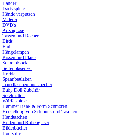
Bänder
Darts spiele
Hände verputzen
Malerei
DVD's
Anzughose
Tassen und Becher
Birds
Etui
Hängelampen
Kissen und Plaids
Schreibblock
Seifenblasenset
Kreide
Spannbettlaken
Trinkflaschen und -becher
Baby Doll Zubehör
Spielmatten
Würfelspiele
Hammer Bank & Form Schmoren
Herstellung von Schmuck und Taschen
Handtaschen
Brillen und Brillengläser
Bilderbücher
Buntstifte