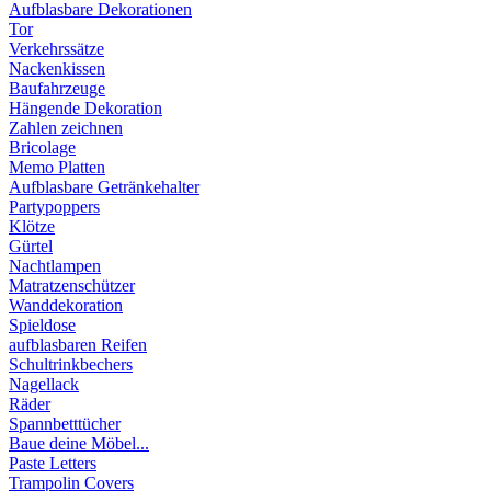
Aufblasbare Dekorationen
Tor
Verkehrssätze
Nackenkissen
Baufahrzeuge
Hängende Dekoration
Zahlen zeichnen
Bricolage
Memo Platten
Aufblasbare Getränkehalter
Partypoppers
Klötze
Gürtel
Nachtlampen
Matratzenschützer
Wanddekoration
Spieldose
aufblasbaren Reifen
Schultrinkbechers
Nagellack
Räder
Spannbetttücher
Baue deine Möbel...
Paste Letters
Trampolin Covers