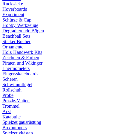
Rucksäcke
Hoverboards
Experiment
Schürze & Cap
Hobby-Werkzeuge
Degradierende Bögen
Beachball Sets
Sticker Bücher
Ornamente
Holz-Handwerk Kits
Zeichnen & Farben
Piraten und Wikinger
Thermometers
Finger-skateboards
Scheren
Schwimmflügel
Rollschuh
Probe
Puzzle-Matten
Trommel
Arzt
Katapulte
Spielzeugausrüstung
Boxbumpers
Spielzeugkästen