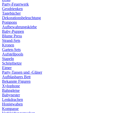
Party-Feuerwerk
Geodrienken
Tagebücher
Dekorationsbeleuchtung
Pompons
Aufbewahrungskörbe
Baby-Puppen
Blume Press
Strand-Sets
Kronen
Garten-Sets
Aufstellpools
Stapeln
Schöpfnetze
Eimer
Party-Tassen und -Gläser
Aufblasbares Bett
Bekannte Figuren
Xylophone
Bahngleise
Babynester
Lenkdrachen
Honigwaben
Kompasse