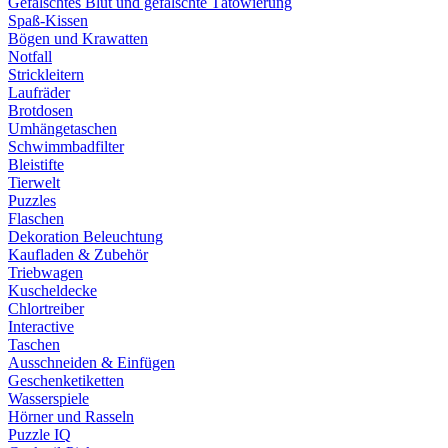
Gefälschtes Blut und gefälschte Tätowierung
Spaß-Kissen
Bögen und Krawatten
Notfall
Strickleitern
Laufräder
Brotdosen
Umhängetaschen
Schwimmbadfilter
Bleistifte
Tierwelt
Puzzles
Flaschen
Dekoration Beleuchtung
Kaufladen & Zubehör
Triebwagen
Kuscheldecke
Chlortreiber
Interactive
Taschen
Ausschneiden & Einfügen
Geschenketiketten
Wasserspiele
Hörner und Rasseln
Puzzle IQ