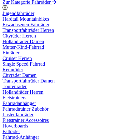
Zur Kategorie Fahrräder
Jugendfahrräder
Hardtail Mountainbikes
Erwachsenen Fahrräder
Transportfahrräder Herren
Cityräder Herren
Hollandräder Damen
Mutter-Kind-Fahrrad
Einräder
Cruiser Herren
Single Speed Fahrrad
Rennräder
Cityräder Damen
Transportfahrräder Damen
Tourenräder
Hollandräder Herren
Fietstrainers
Fahrradanhänger
Fahrradtrainer Zubehör
Lastenfahrräder
Fietstrainer Accessoires
Hoverboards
Falträder
Fahrrad-Anhänger