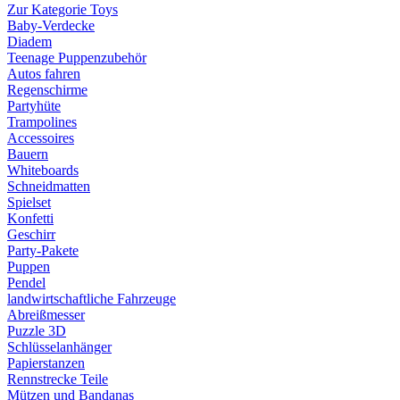
Zur Kategorie Toys
Baby-Verdecke
Diadem
Teenage Puppenzubehör
Autos fahren
Regenschirme
Partyhüte
Trampolines
Accessoires
Bauern
Whiteboards
Schneidmatten
Spielset
Konfetti
Geschirr
Party-Pakete
Puppen
Pendel
landwirtschaftliche Fahrzeuge
Abreißmesser
Puzzle 3D
Schlüsselanhänger
Papierstanzen
Rennstrecke Teile
Mützen und Bandanas