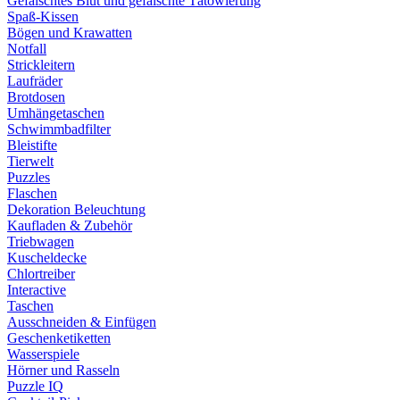
Gefälschtes Blut und gefälschte Tätowierung
Spaß-Kissen
Bögen und Krawatten
Notfall
Strickleitern
Laufräder
Brotdosen
Umhängetaschen
Schwimmbadfilter
Bleistifte
Tierwelt
Puzzles
Flaschen
Dekoration Beleuchtung
Kaufladen & Zubehör
Triebwagen
Kuscheldecke
Chlortreiber
Interactive
Taschen
Ausschneiden & Einfügen
Geschenketiketten
Wasserspiele
Hörner und Rasseln
Puzzle IQ