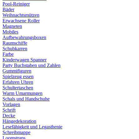
Pool-Reiniger
Bäder
Weihnachtsmützen
Erwachsene Roller
Magneten
Mobiles
Aufbewahrungsboxen
Raumschiffe
Schubkarren
Farbe
Kinderwagen Spanner
Party Buchstaben und Zahlen
Gummifiguren
Spielzeug essen
Erfahren Uhren
Schultertaschen
Warm Umarmungen
Schals und Handschuhe
Vorlagen
Schrift
Decke
Hängedekoration
Lesefähigkeit und Legasthenie
Schreibmappe
Loomstraps