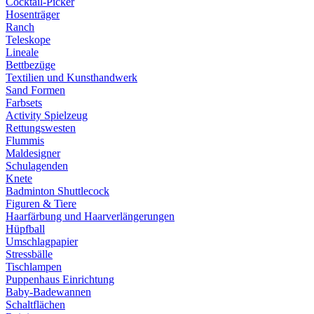
Cocktail-Picker
Hosenträger
Ranch
Teleskope
Lineale
Bettbezüge
Textilien und Kunsthandwerk
Sand Formen
Farbsets
Activity Spielzeug
Rettungswesten
Flummis
Maldesigner
Schulagenden
Knete
Badminton Shuttlecock
Figuren & Tiere
Haarfärbung und Haarverlängerungen
Hüpfball
Umschlagpapier
Stressbälle
Tischlampen
Puppenhaus Einrichtung
Baby-Badewannen
Schaltflächen