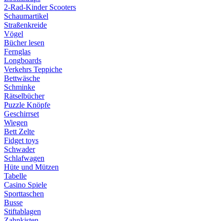
2-Rad-Kinder Scooters
Schaumartikel
Straßenkreide
Vögel
Bücher lesen
Fernglas
Longboards
Verkehrs Teppiche
Bettwäsche
Schminke
Rätselbücher
Puzzle Knöpfe
Geschirrset
Wiegen
Bett Zelte
Fidget toys
Schwader
Schlafwagen
Hüte und Mützen
Tabelle
Casino Spiele
Sporttaschen
Busse
Stiftablagen
Zahnkisten