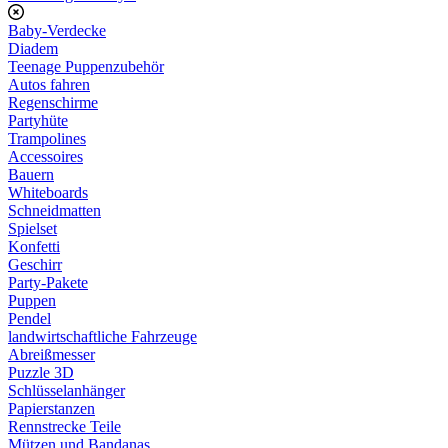
Baby-Verdecke
Diadem
Teenage Puppenzubehör
Autos fahren
Regenschirme
Partyhüte
Trampolines
Accessoires
Bauern
Whiteboards
Schneidmatten
Spielset
Konfetti
Geschirr
Party-Pakete
Puppen
Pendel
landwirtschaftliche Fahrzeuge
Abreißmesser
Puzzle 3D
Schlüsselanhänger
Papierstanzen
Rennstrecke Teile
Mützen und Bandanas