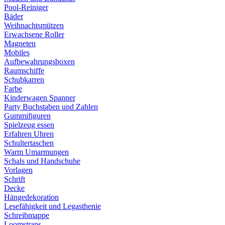
Pool-Reiniger
Bäder
Weihnachtsmützen
Erwachsene Roller
Magneten
Mobiles
Aufbewahrungsboxen
Raumschiffe
Schubkarren
Farbe
Kinderwagen Spanner
Party Buchstaben und Zahlen
Gummifiguren
Spielzeug essen
Erfahren Uhren
Schultertaschen
Warm Umarmungen
Schals und Handschuhe
Vorlagen
Schrift
Decke
Hängedekoration
Lesefähigkeit und Legasthenie
Schreibmappe
Loomstraps