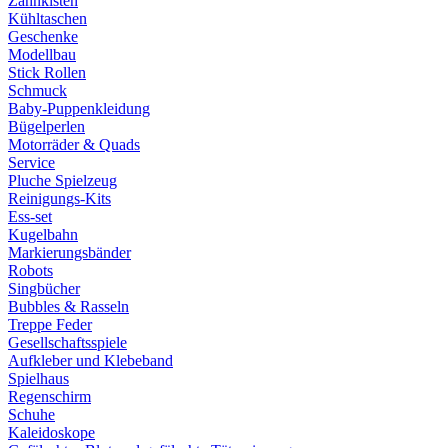
Zahnkisten
Kühltaschen
Geschenke
Modellbau
Stick Rollen
Schmuck
Baby-Puppenkleidung
Bügelperlen
Motorräder & Quads
Service
Pluche Spielzeug
Reinigungs-Kits
Ess-set
Kugelbahn
Markierungsbänder
Robots
Singbücher
Bubbles & Rasseln
Treppe Feder
Gesellschaftsspiele
Aufkleber und Klebeband
Spielhaus
Regenschirm
Schuhe
Kaleidoskope