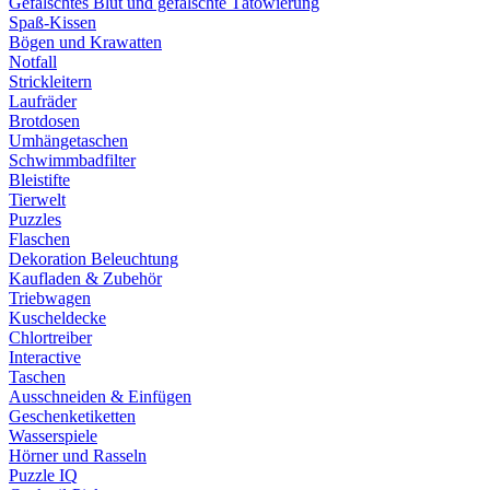
Gefälschtes Blut und gefälschte Tätowierung
Spaß-Kissen
Bögen und Krawatten
Notfall
Strickleitern
Laufräder
Brotdosen
Umhängetaschen
Schwimmbadfilter
Bleistifte
Tierwelt
Puzzles
Flaschen
Dekoration Beleuchtung
Kaufladen & Zubehör
Triebwagen
Kuscheldecke
Chlortreiber
Interactive
Taschen
Ausschneiden & Einfügen
Geschenketiketten
Wasserspiele
Hörner und Rasseln
Puzzle IQ