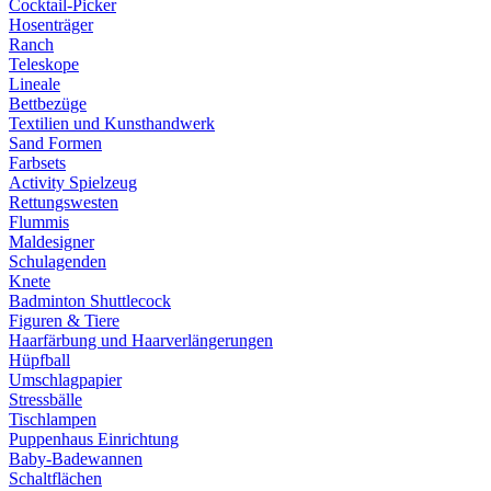
Cocktail-Picker
Hosenträger
Ranch
Teleskope
Lineale
Bettbezüge
Textilien und Kunsthandwerk
Sand Formen
Farbsets
Activity Spielzeug
Rettungswesten
Flummis
Maldesigner
Schulagenden
Knete
Badminton Shuttlecock
Figuren & Tiere
Haarfärbung und Haarverlängerungen
Hüpfball
Umschlagpapier
Stressbälle
Tischlampen
Puppenhaus Einrichtung
Baby-Badewannen
Schaltflächen