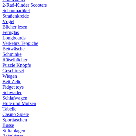
2-Rad-Kinder Scooters
Schaumartikel
Straßenkreide
Vögel
Bücher lesen
Fernglas
Longboards
Verkehrs Teppiche
Bettwäsche
Schminke
Rätselbücher
Puzzle Knöpfe
Geschirrset
Wiegen
Bett Zelte
Fidget toys
Schwader
Schlafwagen
Hüte und Mützen
Tabelle
Casino Spiele
Sporttaschen
Busse
Stiftablagen