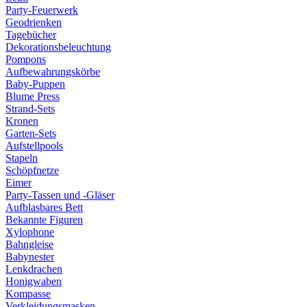
Party-Feuerwerk
Geodrienken
Tagebücher
Dekorationsbeleuchtung
Pompons
Aufbewahrungskörbe
Baby-Puppen
Blume Press
Strand-Sets
Kronen
Garten-Sets
Aufstellpools
Stapeln
Schöpfnetze
Eimer
Party-Tassen und -Gläser
Aufblasbares Bett
Bekannte Figuren
Xylophone
Bahngleise
Babynester
Lenkdrachen
Honigwaben
Kompasse
Verkleidungsmasken