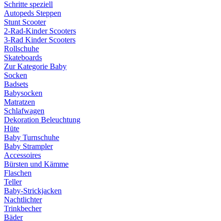
Schritte speziell
Autopeds Steppen
Stunt Scooter
2-Rad-Kinder Scooters
3-Rad Kinder Scooters
Rollschuhe
Skateboards
Zur Kategorie Baby
Socken
Badsets
Babysocken
Matratzen
Schlafwagen
Dekoration Beleuchtung
Hüte
Baby Turnschuhe
Baby Strampler
Accessoires
Bürsten und Kämme
Flaschen
Teller
Baby-Strickjacken
Nachtlichter
Trinkbecher
Bäder