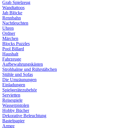
Grab Spielzeug
Wandtattoos
Jab Blöcke
Rennbahn
Nachtleuchten
Uhren
Ordner
Märchen
Blocks Puzzles
Pool Billard
Haushalt
Fahrzeuge
Aufbewahrungskästen
Strohhalme und Rührstäbchen
Stühle und Sofas
Die Umzäunungen
Einladungen
Spielgerätezubehör
Servietten
Reisespiele
Wasserpistolen
Hobby Bücher
Dekorative Beleuchtung
Bastelpapier
Armee