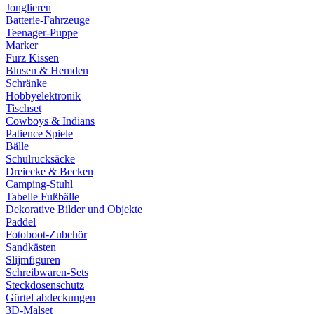
Jonglieren
Batterie-Fahrzeuge
Teenager-Puppe
Marker
Furz Kissen
Blusen & Hemden
Schränke
Hobbyelektronik
Tischset
Cowboys & Indians
Patience Spiele
Bälle
Schulrucksäcke
Dreiecke & Becken
Camping-Stuhl
Tabelle Fußbälle
Dekorative Bilder und Objekte
Paddel
Fotoboot-Zubehör
Sandkästen
Slijmfiguren
Schreibwaren-Sets
Steckdosenschutz
Gürtel abdeckungen
3D-Malset