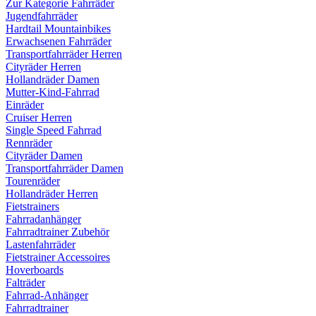
Zur Kategorie Fahrräder
Jugendfahrräder
Hardtail Mountainbikes
Erwachsenen Fahrräder
Transportfahrräder Herren
Cityräder Herren
Hollandräder Damen
Mutter-Kind-Fahrrad
Einräder
Cruiser Herren
Single Speed Fahrrad
Rennräder
Cityräder Damen
Transportfahrräder Damen
Tourenräder
Hollandräder Herren
Fietstrainers
Fahrradanhänger
Fahrradtrainer Zubehör
Lastenfahrräder
Fietstrainer Accessoires
Hoverboards
Falträder
Fahrrad-Anhänger
Fahrradtrainer