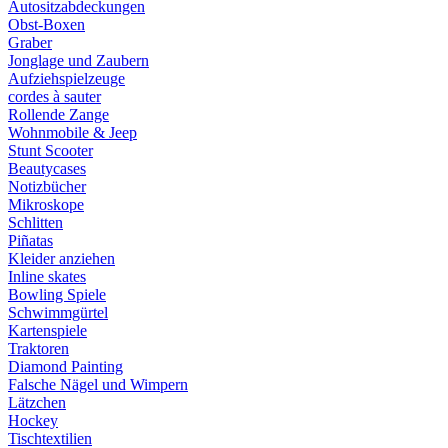
Autositzabdeckungen
Obst-Boxen
Graber
Jonglage und Zaubern
Aufziehspielzeuge
cordes à sauter
Rollende Zange
Wohnmobile & Jeep
Stunt Scooter
Beautycases
Notizbücher
Mikroskope
Schlitten
Piñatas
Kleider anziehen
Inline skates
Bowling Spiele
Schwimmgürtel
Kartenspiele
Traktoren
Diamond Painting
Falsche Nägel und Wimpern
Lätzchen
Hockey
Tischtextilien