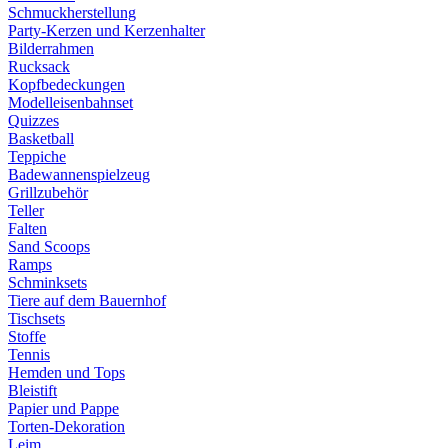
Schmuckherstellung
Party-Kerzen und Kerzenhalter
Bilderrahmen
Rucksack
Kopfbedeckungen
Modelleisenbahnset
Quizzes
Basketball
Teppiche
Badewannenspielzeug
Grillzubehör
Teller
Falten
Sand Scoops
Ramps
Schminksets
Tiere auf dem Bauernhof
Tischsets
Stoffe
Tennis
Hemden und Tops
Bleistift
Papier und Pappe
Torten-Dekoration
Leim