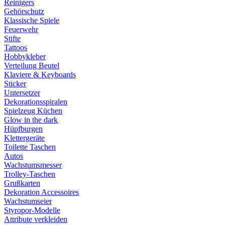
Reinigers
Gehörschutz
Klassische Spiele
Feuerwehr
Stifte
Tattoos
Hobbykleber
Verteilung Beutel
Klaviere & Keyboards
Sticker
Untersetzer
Dekorationsspiralen
Spielzeug Küchen
Glow in the dark
Hüpfburgen
Klettergeräte
Toilette Taschen
Autos
Wachstumsmesser
Trolley-Taschen
Grußkarten
Dekoration Accessoires
Wachstumseier
Styropor-Modelle
Attribute verkleiden