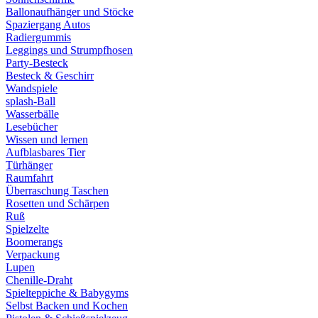
Ballonaufhänger und Stöcke
Spaziergang Autos
Radiergummis
Leggings und Strumpfhosen
Party-Besteck
Besteck & Geschirr
Wandspiele
splash-Ball
Wasserbälle
Lesebücher
Wissen und lernen
Aufblasbares Tier
Türhänger
Raumfahrt
Überraschung Taschen
Rosetten und Schärpen
Ruß
Spielzelte
Boomerangs
Verpackung
Lupen
Chenille-Draht
Spielteppiche & Babygyms
Selbst Backen und Kochen