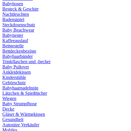
Babyhosen
Besteck & Geschirr
Nachtleuchten
Bademäntel
Steckdosenschutz
Baby Beachwear
Babynester
Kaffeeauslauf
Bettgestelle
Bettdeckenbezüge
Babyhaarbänder
Trinkflaschen und -becher
Baby Pullover
Ankleidekissen
Kinderstühle
Gehörschutz
Babyhaarnadelnpin
Lätzchen & Spießtücher
Wiegen
Baby Strumpfhose
Decke
Gläser & Wärmekissen
Gesundheit
Autositze Verkäufer
Mobiles