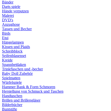
Bänder
Darts spiele
Hände verputzen
Malerei
DVD's
Anzughose
Tassen und Becher
Birds
Etui
Hängelampen
Kissen und Plaids
Schreibblock
Seifenblasenset
Kreide
Spannbettlaken
Trinkflaschen und -becher
Baby Doll Zubehör
Spielmatten
Würfelspiele
Hammer Bank & Form Schmoren
Herstellung von Schmuck und Taschen
Handtaschen
Brillen und Brillengläser
Bilderbücher
Buntstifte