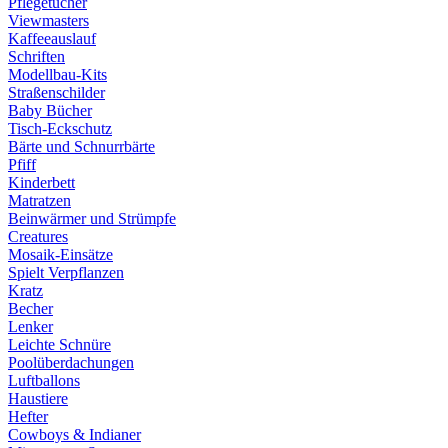
Pflegetücher
Viewmasters
Kaffeeauslauf
Schriften
Modellbau-Kits
Straßenschilder
Baby Bücher
Tisch-Eckschutz
Bärte und Schnurrbärte
Pfiff
Kinderbett
Matratzen
Beinwärmer und Strümpfe
Creatures
Mosaik-Einsätze
Spielt Verpflanzen
Kratz
Becher
Lenker
Leichte Schnüre
Poolüberdachungen
Luftballons
Haustiere
Hefter
Cowboys & Indianer