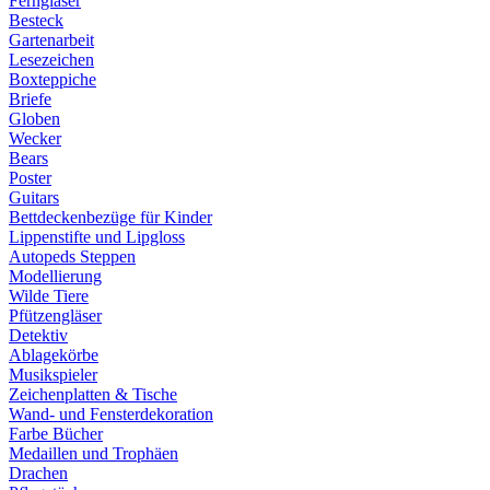
Ferngläser
Besteck
Gartenarbeit
Lesezeichen
Boxteppiche
Briefe
Globen
Wecker
Bears
Poster
Guitars
Bettdeckenbezüge für Kinder
Lippenstifte und Lipgloss
Autopeds Steppen
Modellierung
Wilde Tiere
Pfützengläser
Detektiv
Ablagekörbe
Musikspieler
Zeichenplatten & Tische
Wand- und Fensterdekoration
Farbe Bücher
Medaillen und Trophäen
Drachen