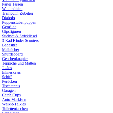
Partei Tassen
Windmühlen
Trampolin-Zubehör
Diabolo
Puppenstubenpuppen
Gemälde
Gipsfiguren
Stickset & Strickliesel
3-Rad Kinder Scooters
Badesitze
Malbücher
Shuffleboard
Geschenkpapier
Teppiche und Matten
Jo-Jos
Inlineskates
Schiff
Perücken
Tischtennis
Garagen
Catch Cups
Auto-Markisen
Walkie-Talkies
Toilettentaschen