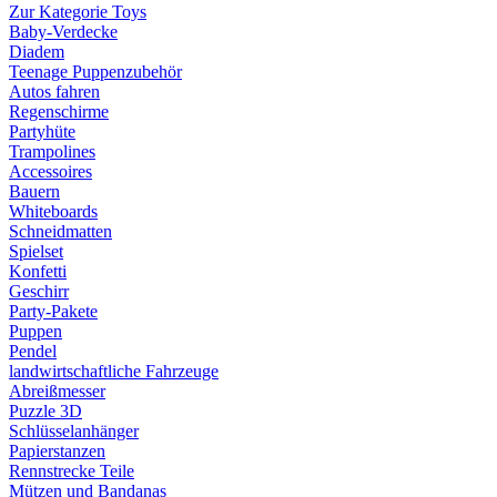
Zur Kategorie Toys
Baby-Verdecke
Diadem
Teenage Puppenzubehör
Autos fahren
Regenschirme
Partyhüte
Trampolines
Accessoires
Bauern
Whiteboards
Schneidmatten
Spielset
Konfetti
Geschirr
Party-Pakete
Puppen
Pendel
landwirtschaftliche Fahrzeuge
Abreißmesser
Puzzle 3D
Schlüsselanhänger
Papierstanzen
Rennstrecke Teile
Mützen und Bandanas