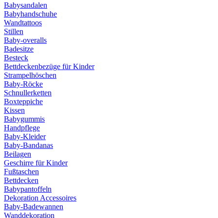
Babysandalen
Babyhandschuhe
Wandtattoos
Stillen
Baby-overalls
Badesitze
Besteck
Bettdeckenbezüge für Kinder
Strampelhöschen
Baby-Röcke
Schnullerketten
Boxteppiche
Kissen
Babygummis
Handpflege
Baby-Kleider
Baby-Bandanas
Beilagen
Geschirre für Kinder
Fußtaschen
Bettdecken
Babypantoffeln
Dekoration Accessoires
Baby-Badewannen
Wanddekoration