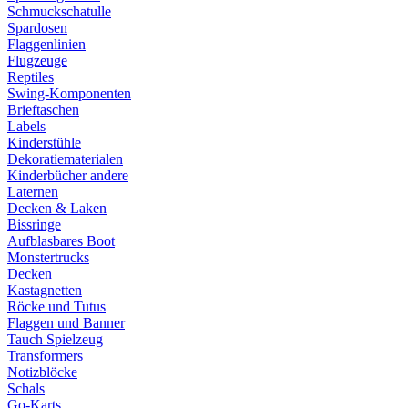
Schmuckschatulle
Spardosen
Flaggenlinien
Flugzeuge
Reptiles
Swing-Komponenten
Brieftaschen
Labels
Kinderstühle
Dekoratiematerialen
Kinderbücher andere
Laternen
Decken & Laken
Bissringe
Aufblasbares Boot
Monstertrucks
Decken
Kastagnetten
Röcke und Tutus
Flaggen und Banner
Tauch Spielzeug
Transformers
Notizblöcke
Schals
Go-Karts