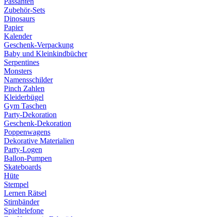
Passanten
Zubehör-Sets
Dinosaurs
Papier
Kalender
Geschenk-Verpackung
Baby und Kleinkindbücher
Serpentines
Monsters
Namensschilder
Pinch Zahlen
Kleiderbügel
Gym Taschen
Party-Dekoration
Geschenk-Dekoration
Poppenwagens
Dekorative Materialien
Party-Logen
Ballon-Pumpen
Skateboards
Hüte
Stempel
Lernen Rätsel
Stirnbänder
Spieltelefone