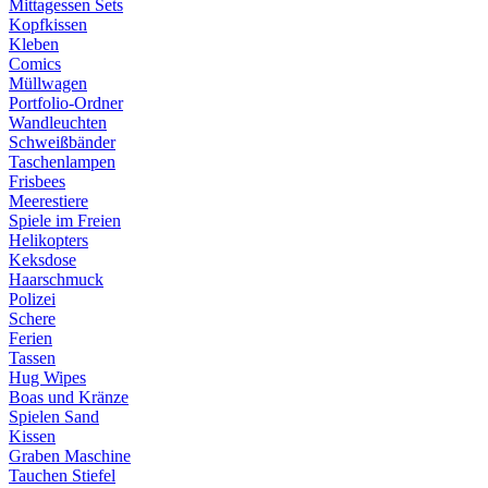
Mittagessen Sets
Kopfkissen
Kleben
Comics
Müllwagen
Portfolio-Ordner
Wandleuchten
Schweißbänder
Taschenlampen
Frisbees
Meerestiere
Spiele im Freien
Helikopters
Keksdose
Haarschmuck
Polizei
Schere
Ferien
Tassen
Hug Wipes
Boas und Kränze
Spielen Sand
Kissen
Graben Maschine
Tauchen Stiefel