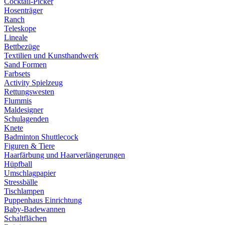
Cocktail-Picker
Hosenträger
Ranch
Teleskope
Lineale
Bettbezüge
Textilien und Kunsthandwerk
Sand Formen
Farbsets
Activity Spielzeug
Rettungswesten
Flummis
Maldesigner
Schulagenden
Knete
Badminton Shuttlecock
Figuren & Tiere
Haarfärbung und Haarverlängerungen
Hüpfball
Umschlagpapier
Stressbälle
Tischlampen
Puppenhaus Einrichtung
Baby-Badewannen
Schaltflächen