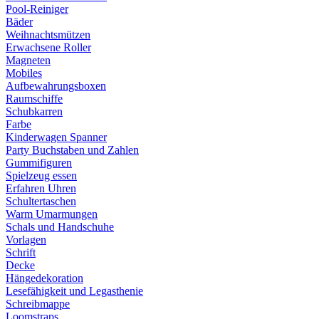
Pool-Reiniger
Bäder
Weihnachtsmützen
Erwachsene Roller
Magneten
Mobiles
Aufbewahrungsboxen
Raumschiffe
Schubkarren
Farbe
Kinderwagen Spanner
Party Buchstaben und Zahlen
Gummifiguren
Spielzeug essen
Erfahren Uhren
Schultertaschen
Warm Umarmungen
Schals und Handschuhe
Vorlagen
Schrift
Decke
Hängedekoration
Lesefähigkeit und Legasthenie
Schreibmappe
Loomstraps