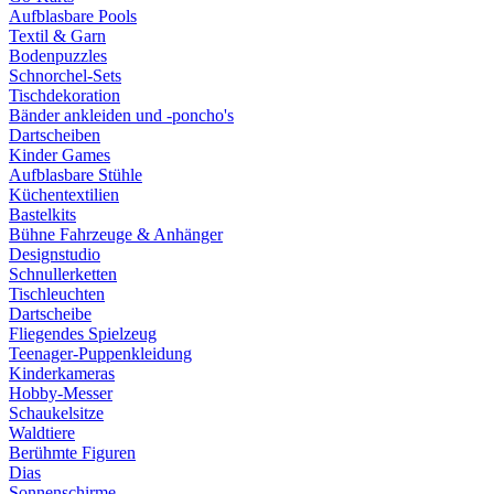
Aufblasbare Pools
Textil & Garn
Bodenpuzzles
Schnorchel-Sets
Tischdekoration
Bänder ankleiden und -poncho's
Dartscheiben
Kinder Games
Aufblasbare Stühle
Küchentextilien
Bastelkits
Bühne Fahrzeuge & Anhänger
Designstudio
Schnullerketten
Tischleuchten
Dartscheibe
Fliegendes Spielzeug
Teenager-Puppenkleidung
Kinderkameras
Hobby-Messer
Schaukelsitze
Waldtiere
Berühmte Figuren
Dias
Sonnenschirme