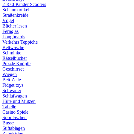
2-Rad-Kinder Scooters
Schaumartikel
Straßenkreide
Vögel
Bücher lesen
Fernglas
Longboards
Verkehrs Teppiche
Bettwäsche
Schminke
Rätselbücher
Puzzle Knöpfe
Geschirrset
Wiegen
Bett Zelte
Fidget toys
Schwader
Schlafwagen
Hüte und Mützen
Tabelle
Casino Spiele
Sporttaschen
Busse
Stiftablagen
Zahnkisten