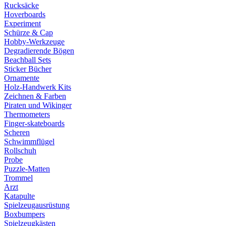
Rucksäcke
Hoverboards
Experiment
Schürze & Cap
Hobby-Werkzeuge
Degradierende Bögen
Beachball Sets
Sticker Bücher
Ornamente
Holz-Handwerk Kits
Zeichnen & Farben
Piraten und Wikinger
Thermometers
Finger-skateboards
Scheren
Schwimmflügel
Rollschuh
Probe
Puzzle-Matten
Trommel
Arzt
Katapulte
Spielzeugausrüstung
Boxbumpers
Spielzeugkästen