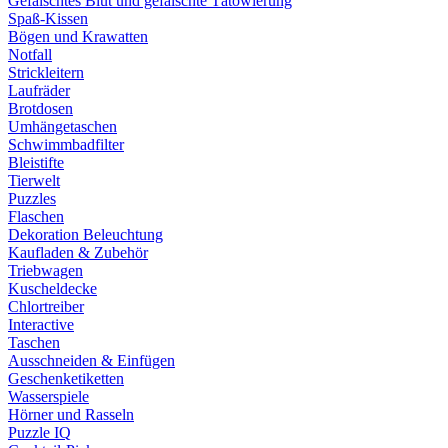
Gefälschtes Blut und gefälschte Tätowierung
Spaß-Kissen
Bögen und Krawatten
Notfall
Strickleitern
Laufräder
Brotdosen
Umhängetaschen
Schwimmbadfilter
Bleistifte
Tierwelt
Puzzles
Flaschen
Dekoration Beleuchtung
Kaufladen & Zubehör
Triebwagen
Kuscheldecke
Chlortreiber
Interactive
Taschen
Ausschneiden & Einfügen
Geschenketiketten
Wasserspiele
Hörner und Rasseln
Puzzle IQ