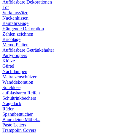
Aufblasbare Dekorationen
Tor
Verkehrssätze
Nackenkissen
Baufahrzeuge
Hängende Dekoration
Zahlen zeichnen
Bricolage
Memo Platten
Aufblasbare Getränkehalter
Partypoppers
Klötze
Gürtel
Nachtlampen
Matratzenschützer
Wanddekoration
Spieldose
aufblasbaren Reifen
Schultrinkbechers
Nagellack
Räder
Spannbetttücher
Baue deine Möbel...
Paste Letters
Trampolin Covers