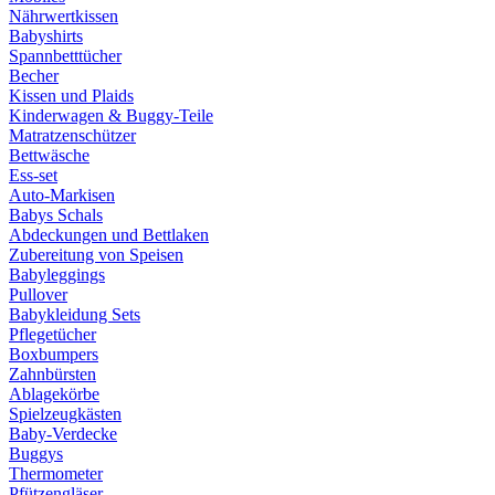
Nährwertkissen
Babyshirts
Spannbetttücher
Becher
Kissen und Plaids
Kinderwagen & Buggy-Teile
Matratzenschützer
Bettwäsche
Ess-set
Auto-Markisen
Babys Schals
Abdeckungen und Bettlaken
Zubereitung von Speisen
Babyleggings
Pullover
Babykleidung Sets
Pflegetücher
Boxbumpers
Zahnbürsten
Ablagekörbe
Spielzeugkästen
Baby-Verdecke
Buggys
Thermometer
Pfützengläser