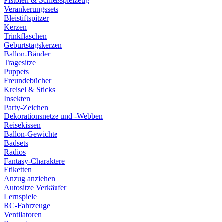
Pistolen & Schießspielzeug
Verankerungssets
Bleistiftspitzer
Kerzen
Trinkflaschen
Geburtstagskerzen
Ballon-Bänder
Tragesitze
Puppets
Freundebücher
Kreisel & Sticks
Insekten
Party-Zeichen
Dekorationsnetze und -Webben
Reisekissen
Ballon-Gewichte
Badsets
Radios
Fantasy-Charaktere
Etiketten
Anzug anziehen
Autositze Verkäufer
Lernspiele
RC-Fahrzeuge
Ventilatoren