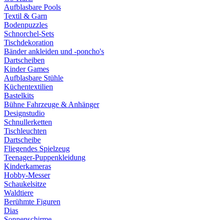
Aufblasbare Pools
Textil & Garn
Bodenpuzzles
Schnorchel-Sets
Tischdekoration
Bänder ankleiden und -poncho's
Dartscheiben
Kinder Games
Aufblasbare Stühle
Küchentextilien
Bastelkits
Bühne Fahrzeuge & Anhänger
Designstudio
Schnullerketten
Tischleuchten
Dartscheibe
Fliegendes Spielzeug
Teenager-Puppenkleidung
Kinderkameras
Hobby-Messer
Schaukelsitze
Waldtiere
Berühmte Figuren
Dias
Sonnenschirme