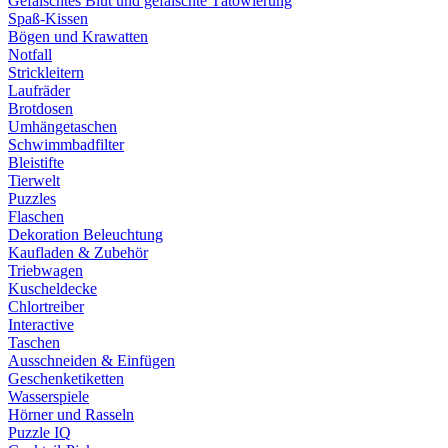
Gefälschtes Blut und gefälschte Tätowierung
Spaß-Kissen
Bögen und Krawatten
Notfall
Strickleitern
Laufräder
Brotdosen
Umhängetaschen
Schwimmbadfilter
Bleistifte
Tierwelt
Puzzles
Flaschen
Dekoration Beleuchtung
Kaufladen & Zubehör
Triebwagen
Kuscheldecke
Chlortreiber
Interactive
Taschen
Ausschneiden & Einfügen
Geschenketiketten
Wasserspiele
Hörner und Rasseln
Puzzle IQ