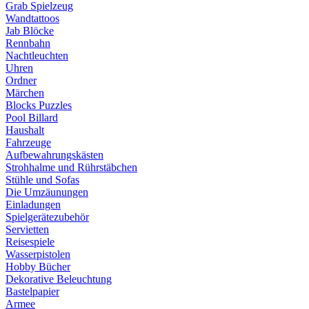
Grab Spielzeug
Wandtattoos
Jab Blöcke
Rennbahn
Nachtleuchten
Uhren
Ordner
Märchen
Blocks Puzzles
Pool Billard
Haushalt
Fahrzeuge
Aufbewahrungskästen
Strohhalme und Rührstäbchen
Stühle und Sofas
Die Umzäunungen
Einladungen
Spielgerätezubehör
Servietten
Reisespiele
Wasserpistolen
Hobby Bücher
Dekorative Beleuchtung
Bastelpapier
Armee