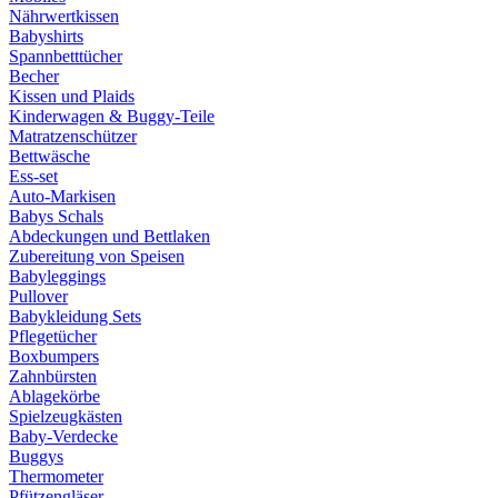
Nährwertkissen
Babyshirts
Spannbetttücher
Becher
Kissen und Plaids
Kinderwagen & Buggy-Teile
Matratzenschützer
Bettwäsche
Ess-set
Auto-Markisen
Babys Schals
Abdeckungen und Bettlaken
Zubereitung von Speisen
Babyleggings
Pullover
Babykleidung Sets
Pflegetücher
Boxbumpers
Zahnbürsten
Ablagekörbe
Spielzeugkästen
Baby-Verdecke
Buggys
Thermometer
Pfützengläser