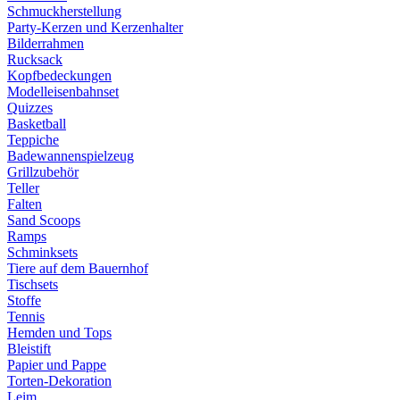
Schmuckherstellung
Party-Kerzen und Kerzenhalter
Bilderrahmen
Rucksack
Kopfbedeckungen
Modelleisenbahnset
Quizzes
Basketball
Teppiche
Badewannenspielzeug
Grillzubehör
Teller
Falten
Sand Scoops
Ramps
Schminksets
Tiere auf dem Bauernhof
Tischsets
Stoffe
Tennis
Hemden und Tops
Bleistift
Papier und Pappe
Torten-Dekoration
Leim