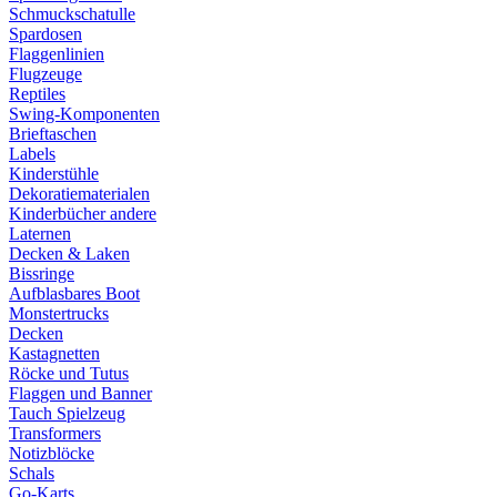
Schmuckschatulle
Spardosen
Flaggenlinien
Flugzeuge
Reptiles
Swing-Komponenten
Brieftaschen
Labels
Kinderstühle
Dekoratiematerialen
Kinderbücher andere
Laternen
Decken & Laken
Bissringe
Aufblasbares Boot
Monstertrucks
Decken
Kastagnetten
Röcke und Tutus
Flaggen und Banner
Tauch Spielzeug
Transformers
Notizblöcke
Schals
Go-Karts