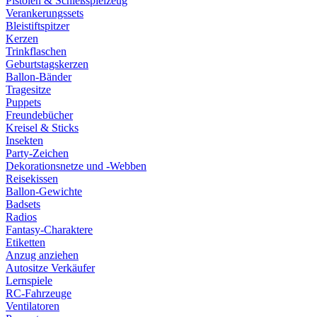
Pistolen & Schießspielzeug
Verankerungssets
Bleistiftspitzer
Kerzen
Trinkflaschen
Geburtstagskerzen
Ballon-Bänder
Tragesitze
Puppets
Freundebücher
Kreisel & Sticks
Insekten
Party-Zeichen
Dekorationsnetze und -Webben
Reisekissen
Ballon-Gewichte
Badsets
Radios
Fantasy-Charaktere
Etiketten
Anzug anziehen
Autositze Verkäufer
Lernspiele
RC-Fahrzeuge
Ventilatoren