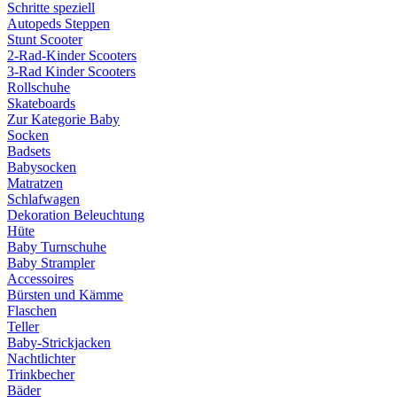
Schritte speziell
Autopeds Steppen
Stunt Scooter
2-Rad-Kinder Scooters
3-Rad Kinder Scooters
Rollschuhe
Skateboards
Zur Kategorie Baby
Socken
Badsets
Babysocken
Matratzen
Schlafwagen
Dekoration Beleuchtung
Hüte
Baby Turnschuhe
Baby Strampler
Accessoires
Bürsten und Kämme
Flaschen
Teller
Baby-Strickjacken
Nachtlichter
Trinkbecher
Bäder