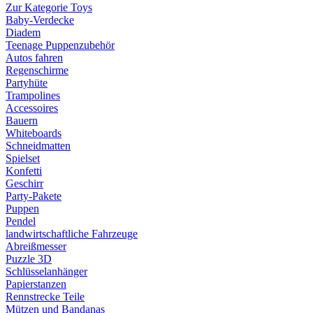
Zur Kategorie Toys
Baby-Verdecke
Diadem
Teenage Puppenzubehör
Autos fahren
Regenschirme
Partyhüte
Trampolines
Accessoires
Bauern
Whiteboards
Schneidmatten
Spielset
Konfetti
Geschirr
Party-Pakete
Puppen
Pendel
landwirtschaftliche Fahrzeuge
Abreißmesser
Puzzle 3D
Schlüsselanhänger
Papierstanzen
Rennstrecke Teile
Mützen und Bandanas