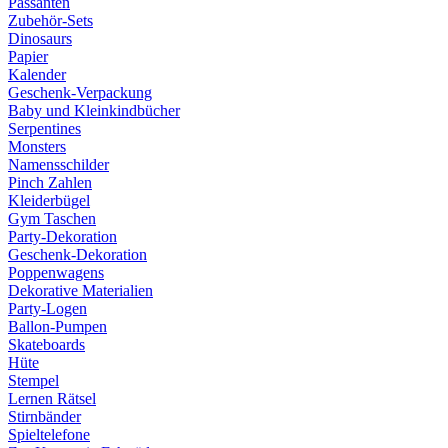
Passanten
Zubehör-Sets
Dinosaurs
Papier
Kalender
Geschenk-Verpackung
Baby und Kleinkindbücher
Serpentines
Monsters
Namensschilder
Pinch Zahlen
Kleiderbügel
Gym Taschen
Party-Dekoration
Geschenk-Dekoration
Poppenwagens
Dekorative Materialien
Party-Logen
Ballon-Pumpen
Skateboards
Hüte
Stempel
Lernen Rätsel
Stirnbänder
Spieltelefone