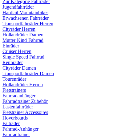
Zur Kategorie Fahrräder
Jugendfahrräder
Hardtail Mountainbikes
Erwachsenen Fahrräder
Transportfahrräder Herren
Cityräder Herren
Hollandräder Damen
Mutter-Kind-Fahrrad
Einräder
Cruiser Herren
Single Speed Fahrrad
Rennräder
Cityräder Damen
Transportfahrräder Damen
Tourenräder
Hollandräder Herren
Fietstrainers
Fahrradanhänger
Fahrradtrainer Zubehör
Lastenfahrräder
Fietstrainer Accessoires
Hoverboards
Falträder
Fahrrad-Anhänger
Fahrradtrainer