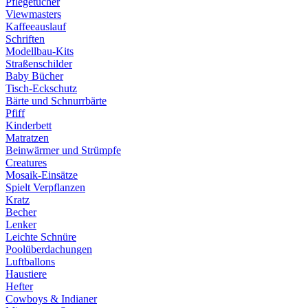
Pflegetücher
Viewmasters
Kaffeeauslauf
Schriften
Modellbau-Kits
Straßenschilder
Baby Bücher
Tisch-Eckschutz
Bärte und Schnurrbärte
Pfiff
Kinderbett
Matratzen
Beinwärmer und Strümpfe
Creatures
Mosaik-Einsätze
Spielt Verpflanzen
Kratz
Becher
Lenker
Leichte Schnüre
Poolüberdachungen
Luftballons
Haustiere
Hefter
Cowboys & Indianer