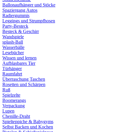
Ballonaufhänger und Stöcke
Spaziergang Autos
Radiergummis
Leggings und Strumpfhosen
Party-Besteck
Besteck & Geschirr
Wandspiele
splash-Ball
Wasserbälle
Lesebücher
Wissen und lernen
Aufblasbares Tier
Türhänger
Raumfahrt
Überraschung Taschen
Rosetten und Schärpen
Ruß
Spielzelte
Boomerangs
Verpackung
Lupen
Chenille-Draht
Spielteppiche & Babygyms
Selbst Backen und Kochen