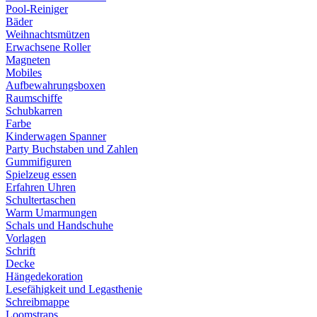
Pool-Reiniger
Bäder
Weihnachtsmützen
Erwachsene Roller
Magneten
Mobiles
Aufbewahrungsboxen
Raumschiffe
Schubkarren
Farbe
Kinderwagen Spanner
Party Buchstaben und Zahlen
Gummifiguren
Spielzeug essen
Erfahren Uhren
Schultertaschen
Warm Umarmungen
Schals und Handschuhe
Vorlagen
Schrift
Decke
Hängedekoration
Lesefähigkeit und Legasthenie
Schreibmappe
Loomstraps