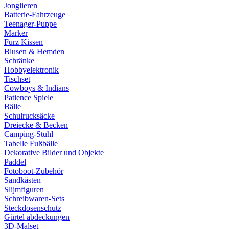
Jonglieren
Batterie-Fahrzeuge
Teenager-Puppe
Marker
Furz Kissen
Blusen & Hemden
Schränke
Hobbyelektronik
Tischset
Cowboys & Indians
Patience Spiele
Bälle
Schulrucksäcke
Dreiecke & Becken
Camping-Stuhl
Tabelle Fußbälle
Dekorative Bilder und Objekte
Paddel
Fotoboot-Zubehör
Sandkästen
Slijmfiguren
Schreibwaren-Sets
Steckdosenschutz
Gürtel abdeckungen
3D-Malset