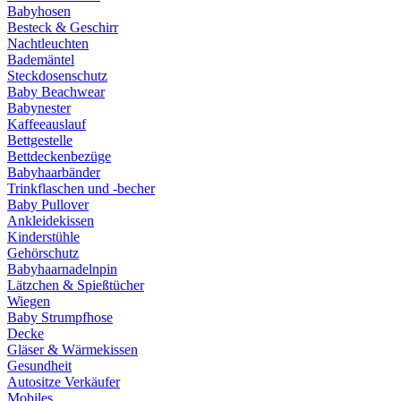
Babyhosen
Besteck & Geschirr
Nachtleuchten
Bademäntel
Steckdosenschutz
Baby Beachwear
Babynester
Kaffeeauslauf
Bettgestelle
Bettdeckenbezüge
Babyhaarbänder
Trinkflaschen und -becher
Baby Pullover
Ankleidekissen
Kinderstühle
Gehörschutz
Babyhaarnadelnpin
Lätzchen & Spießtücher
Wiegen
Baby Strumpfhose
Decke
Gläser & Wärmekissen
Gesundheit
Autositze Verkäufer
Mobiles