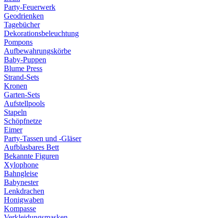
Party-Feuerwerk
Geodrienken
Tagebücher
Dekorationsbeleuchtung
Pompons
Aufbewahrungskörbe
Baby-Puppen
Blume Press
Strand-Sets
Kronen
Garten-Sets
Aufstellpools
Stapeln
Schöpfnetze
Eimer
Party-Tassen und -Gläser
Aufblasbares Bett
Bekannte Figuren
Xylophone
Bahngleise
Babynester
Lenkdrachen
Honigwaben
Kompasse
Verkleidungsmasken