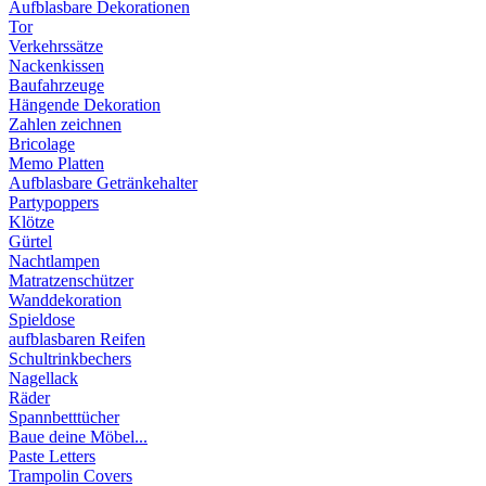
Aufblasbare Dekorationen
Tor
Verkehrssätze
Nackenkissen
Baufahrzeuge
Hängende Dekoration
Zahlen zeichnen
Bricolage
Memo Platten
Aufblasbare Getränkehalter
Partypoppers
Klötze
Gürtel
Nachtlampen
Matratzenschützer
Wanddekoration
Spieldose
aufblasbaren Reifen
Schultrinkbechers
Nagellack
Räder
Spannbetttücher
Baue deine Möbel...
Paste Letters
Trampolin Covers