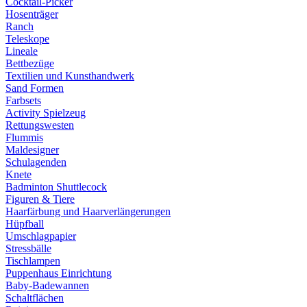
Cocktail-Picker
Hosenträger
Ranch
Teleskope
Lineale
Bettbezüge
Textilien und Kunsthandwerk
Sand Formen
Farbsets
Activity Spielzeug
Rettungswesten
Flummis
Maldesigner
Schulagenden
Knete
Badminton Shuttlecock
Figuren & Tiere
Haarfärbung und Haarverlängerungen
Hüpfball
Umschlagpapier
Stressbälle
Tischlampen
Puppenhaus Einrichtung
Baby-Badewannen
Schaltflächen