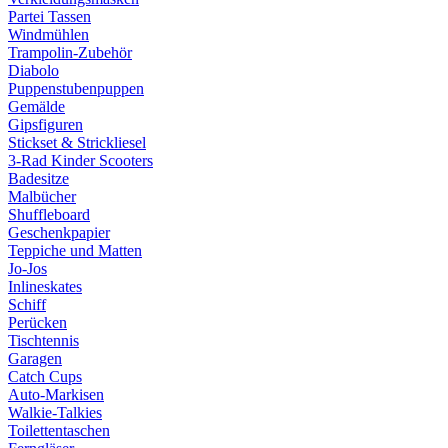
Partei Tassen
Windmühlen
Trampolin-Zubehör
Diabolo
Puppenstubenpuppen
Gemälde
Gipsfiguren
Stickset & Strickliesel
3-Rad Kinder Scooters
Badesitze
Malbücher
Shuffleboard
Geschenkpapier
Teppiche und Matten
Jo-Jos
Inlineskates
Schiff
Perücken
Tischtennis
Garagen
Catch Cups
Auto-Markisen
Walkie-Talkies
Toilettentaschen