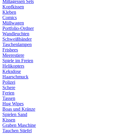
Mittagessen Sets
Kopfkissen
Kleben
Comics
Müllwagen
Portfolio-Ordner
Wandleuchten
Schweißbänder
Taschenlampen
Frisbees
Meerestiere
Spiele im Freien
Helikopters
Keksdose
Haarschmuck
Polizei
Schere
Ferien
Tassen
Hug Wipes
Boas und Kränze
Spielen Sand
Kissen
Graben Maschine
Tauchen Stiefel