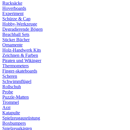
Rucksäcke
Hoverboards
Experiment
Schürze & Cap
Hobby-Werkzeuge
Degradierende Bögen
Beachball Sets
Sticker Bücher
Ornamente
Holz-Handwerk Kits
Zeichnen & Farben
Piraten und Wikinger
Thermometers
Finger-skateboards
Scheren
Schwimmflügel
Rollschuh
Probe
Puzzle-Matten
Trommel
Arzt
Katapulte
Spielzeugausrüstung
Boxbumpers
Spielzeugkästen