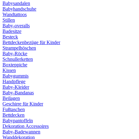
Babysandalen
Babyhandschuhe
Wandtattoos
Stillen
Baby-overalls
Badesitze
Besteck
Bettdeckenbezüge für Kinder
Strampelhöschen
Baby-Röcke
Schnullerketten
Boxteppiche
Kissen
Babygummis
Handpflege
Baby-Kleider
Baby-Bandanas
Beilagen
Geschirre für Kinder
Fußtaschen
Bettdecken
Babypantoffeln
Dekoration Accessoires
Baby-Badewannen
Wanddekoration