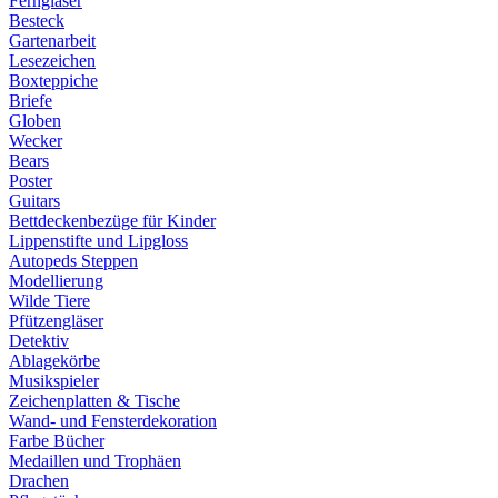
Ferngläser
Besteck
Gartenarbeit
Lesezeichen
Boxteppiche
Briefe
Globen
Wecker
Bears
Poster
Guitars
Bettdeckenbezüge für Kinder
Lippenstifte und Lipgloss
Autopeds Steppen
Modellierung
Wilde Tiere
Pfützengläser
Detektiv
Ablagekörbe
Musikspieler
Zeichenplatten & Tische
Wand- und Fensterdekoration
Farbe Bücher
Medaillen und Trophäen
Drachen