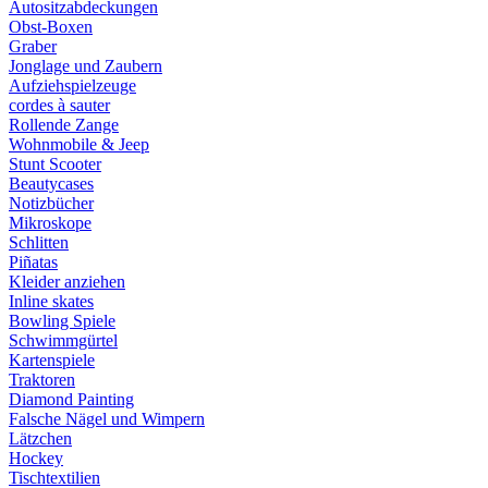
Autositzabdeckungen
Obst-Boxen
Graber
Jonglage und Zaubern
Aufziehspielzeuge
cordes à sauter
Rollende Zange
Wohnmobile & Jeep
Stunt Scooter
Beautycases
Notizbücher
Mikroskope
Schlitten
Piñatas
Kleider anziehen
Inline skates
Bowling Spiele
Schwimmgürtel
Kartenspiele
Traktoren
Diamond Painting
Falsche Nägel und Wimpern
Lätzchen
Hockey
Tischtextilien