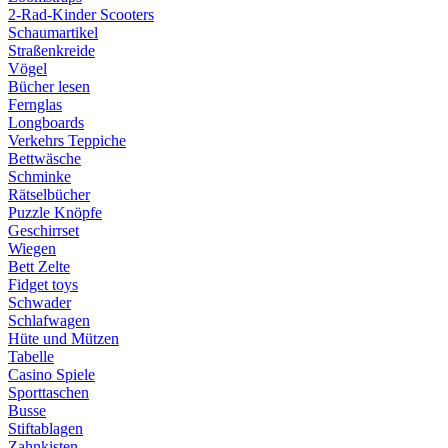
2-Rad-Kinder Scooters
Schaumartikel
Straßenkreide
Vögel
Bücher lesen
Fernglas
Longboards
Verkehrs Teppiche
Bettwäsche
Schminke
Rätselbücher
Puzzle Knöpfe
Geschirrset
Wiegen
Bett Zelte
Fidget toys
Schwader
Schlafwagen
Hüte und Mützen
Tabelle
Casino Spiele
Sporttaschen
Busse
Stiftablagen
Zahnkisten