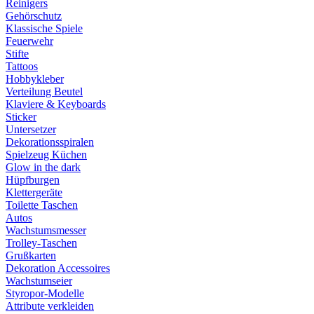
Reinigers
Gehörschutz
Klassische Spiele
Feuerwehr
Stifte
Tattoos
Hobbykleber
Verteilung Beutel
Klaviere & Keyboards
Sticker
Untersetzer
Dekorationsspiralen
Spielzeug Küchen
Glow in the dark
Hüpfburgen
Klettergeräte
Toilette Taschen
Autos
Wachstumsmesser
Trolley-Taschen
Grußkarten
Dekoration Accessoires
Wachstumseier
Styropor-Modelle
Attribute verkleiden