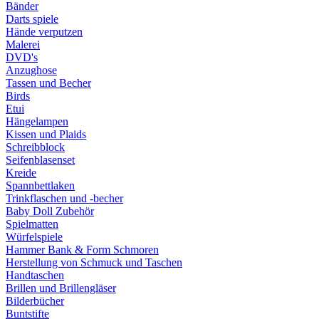
Bänder
Darts spiele
Hände verputzen
Malerei
DVD's
Anzughose
Tassen und Becher
Birds
Etui
Hängelampen
Kissen und Plaids
Schreibblock
Seifenblasenset
Kreide
Spannbettlaken
Trinkflaschen und -becher
Baby Doll Zubehör
Spielmatten
Würfelspiele
Hammer Bank & Form Schmoren
Herstellung von Schmuck und Taschen
Handtaschen
Brillen und Brillengläser
Bilderbücher
Buntstifte