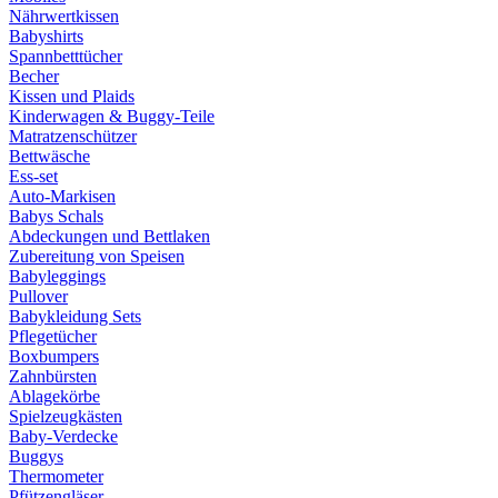
Nährwertkissen
Babyshirts
Spannbetttücher
Becher
Kissen und Plaids
Kinderwagen & Buggy-Teile
Matratzenschützer
Bettwäsche
Ess-set
Auto-Markisen
Babys Schals
Abdeckungen und Bettlaken
Zubereitung von Speisen
Babyleggings
Pullover
Babykleidung Sets
Pflegetücher
Boxbumpers
Zahnbürsten
Ablagekörbe
Spielzeugkästen
Baby-Verdecke
Buggys
Thermometer
Pfützengläser