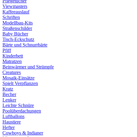
Pflegetücher
Viewmasters
Kaffeeauslauf
Schriften
Modellbau-Kits
Straßenschilder
Baby Bücher
Tisch-Eckschutz
Bärte und Schnurrbärte
Pfiff
Kinderbett
Matratzen
Beinwärmer und Strümpfe
Creatures
Mosaik-Einsätze
Spielt Verpflanzen
Kratz
Becher
Lenker
Leichte Schnüre
Poolüberdachungen
Luftballons
Haustiere
Hefter
Cowboys & Indianer