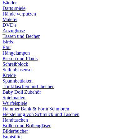
Bänder
Darts spiele
Hände verputzen
Malerei
DVD's
Anzughose
Tassen und Becher
Birds
Etui
Hängelampen
Kissen und Plaids
Schreibblock
Seifenblasenset
Kreide
Spannbettlaken
Trinkflaschen und -becher
Baby Doll Zubehör
Spielmatten
Würfelspiele
Hammer Bank & Form Schmoren
Herstellung von Schmuck und Taschen
Handtaschen
Brillen und Brillengläser
Bilderbücher
Buntstifte