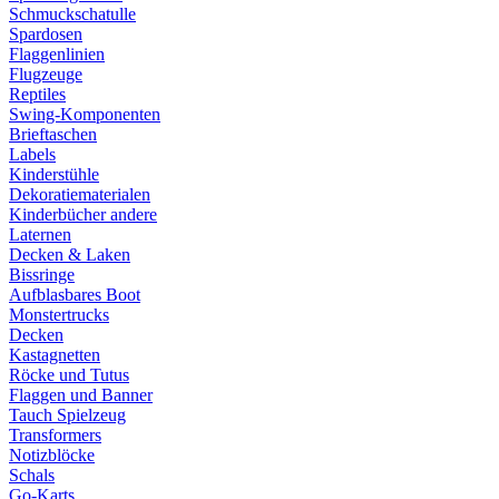
Schmuckschatulle
Spardosen
Flaggenlinien
Flugzeuge
Reptiles
Swing-Komponenten
Brieftaschen
Labels
Kinderstühle
Dekoratiematerialen
Kinderbücher andere
Laternen
Decken & Laken
Bissringe
Aufblasbares Boot
Monstertrucks
Decken
Kastagnetten
Röcke und Tutus
Flaggen und Banner
Tauch Spielzeug
Transformers
Notizblöcke
Schals
Go-Karts