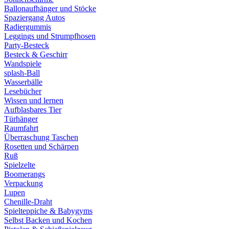
Ballonaufhänger und Stöcke
Spaziergang Autos
Radiergummis
Leggings und Strumpfhosen
Party-Besteck
Besteck & Geschirr
Wandspiele
splash-Ball
Wasserbälle
Lesebücher
Wissen und lernen
Aufblasbares Tier
Türhänger
Raumfahrt
Überraschung Taschen
Rosetten und Schärpen
Ruß
Spielzelte
Boomerangs
Verpackung
Lupen
Chenille-Draht
Spielteppiche & Babygyms
Selbst Backen und Kochen