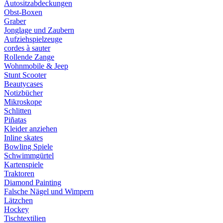
Autositzabdeckungen
Obst-Boxen
Graber
Jonglage und Zaubern
Aufziehspielzeuge
cordes à sauter
Rollende Zange
Wohnmobile & Jeep
Stunt Scooter
Beautycases
Notizbücher
Mikroskope
Schlitten
Piñatas
Kleider anziehen
Inline skates
Bowling Spiele
Schwimmgürtel
Kartenspiele
Traktoren
Diamond Painting
Falsche Nägel und Wimpern
Lätzchen
Hockey
Tischtextilien