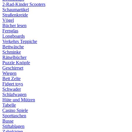
2-Rad-Kinder Scooters
Schaumartikel
Straßenkreide
Vögel
Bücher lesen
Fernglas
Longboards
Verkehrs Teppiche
Bettwäsche
Schminke
Rätselbücher
Puzzle Knöpfe
Geschirrset
Wiegen
Bett Zelte
Fidget toys
Schwader
Schlafwagen
Hüte und Mützen
Tabelle
Casino Spiele
Sporttaschen
Busse
Stiftablagen
Zahnkisten