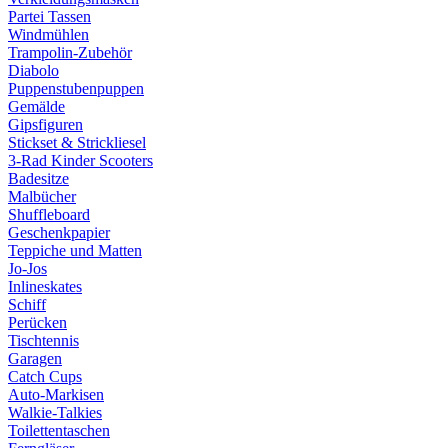
Partei Tassen
Windmühlen
Trampolin-Zubehör
Diabolo
Puppenstubenpuppen
Gemälde
Gipsfiguren
Stickset & Strickliesel
3-Rad Kinder Scooters
Badesitze
Malbücher
Shuffleboard
Geschenkpapier
Teppiche und Matten
Jo-Jos
Inlineskates
Schiff
Perücken
Tischtennis
Garagen
Catch Cups
Auto-Markisen
Walkie-Talkies
Toilettentaschen