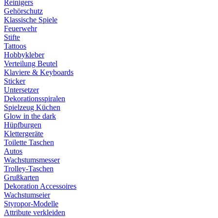
Reinigers
Gehörschutz
Klassische Spiele
Feuerwehr
Stifte
Tattoos
Hobbykleber
Verteilung Beutel
Klaviere & Keyboards
Sticker
Untersetzer
Dekorationsspiralen
Spielzeug Küchen
Glow in the dark
Hüpfburgen
Klettergeräte
Toilette Taschen
Autos
Wachstumsmesser
Trolley-Taschen
Grußkarten
Dekoration Accessoires
Wachstumseier
Styropor-Modelle
Attribute verkleiden