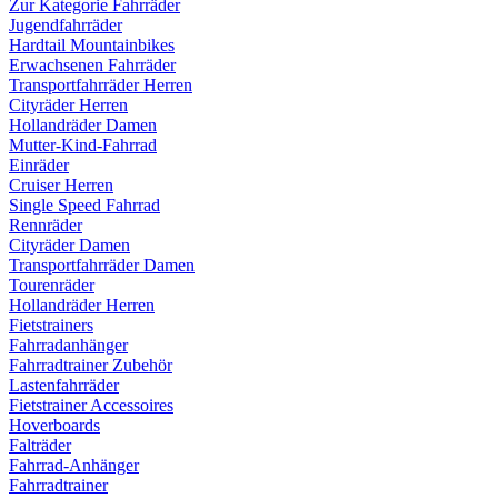
Zur Kategorie Fahrräder
Jugendfahrräder
Hardtail Mountainbikes
Erwachsenen Fahrräder
Transportfahrräder Herren
Cityräder Herren
Hollandräder Damen
Mutter-Kind-Fahrrad
Einräder
Cruiser Herren
Single Speed Fahrrad
Rennräder
Cityräder Damen
Transportfahrräder Damen
Tourenräder
Hollandräder Herren
Fietstrainers
Fahrradanhänger
Fahrradtrainer Zubehör
Lastenfahrräder
Fietstrainer Accessoires
Hoverboards
Falträder
Fahrrad-Anhänger
Fahrradtrainer