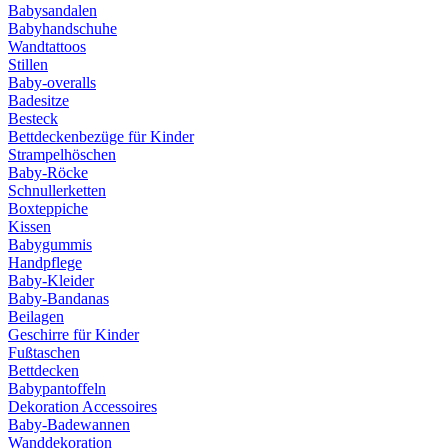
Babysandalen
Babyhandschuhe
Wandtattoos
Stillen
Baby-overalls
Badesitze
Besteck
Bettdeckenbezüge für Kinder
Strampelhöschen
Baby-Röcke
Schnullerketten
Boxteppiche
Kissen
Babygummis
Handpflege
Baby-Kleider
Baby-Bandanas
Beilagen
Geschirre für Kinder
Fußtaschen
Bettdecken
Babypantoffeln
Dekoration Accessoires
Baby-Badewannen
Wanddekoration