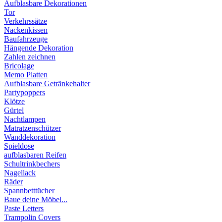
Aufblasbare Dekorationen
Tor
Verkehrssätze
Nackenkissen
Baufahrzeuge
Hängende Dekoration
Zahlen zeichnen
Bricolage
Memo Platten
Aufblasbare Getränkehalter
Partypoppers
Klötze
Gürtel
Nachtlampen
Matratzenschützer
Wanddekoration
Spieldose
aufblasbaren Reifen
Schultrinkbechers
Nagellack
Räder
Spannbetttücher
Baue deine Möbel...
Paste Letters
Trampolin Covers