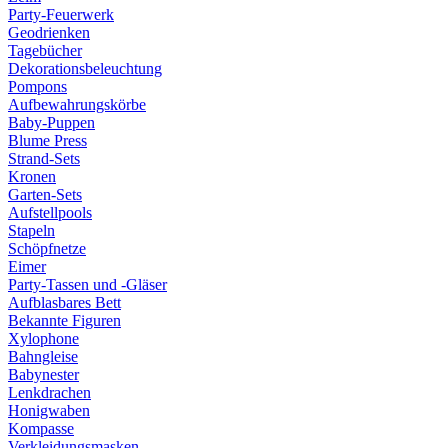
Party-Feuerwerk
Geodrienken
Tagebücher
Dekorationsbeleuchtung
Pompons
Aufbewahrungskörbe
Baby-Puppen
Blume Press
Strand-Sets
Kronen
Garten-Sets
Aufstellpools
Stapeln
Schöpfnetze
Eimer
Party-Tassen und -Gläser
Aufblasbares Bett
Bekannte Figuren
Xylophone
Bahngleise
Babynester
Lenkdrachen
Honigwaben
Kompasse
Verkleidungsmasken