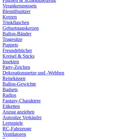
Pistolen & Schießspielzeug
Verankerungssets
Bleistiftspitzer
Kerzen
Trinkflaschen
Geburtstagskerzen
Ballon-Bänder
Tragesitze
Puppets
Freundebücher
Kreisel & Sticks
Insekten
Party-Zeichen
Dekorationsnetze und -Webben
Reisekissen
Ballon-Gewichte
Badsets
Radios
Fantasy-Charaktere
Etiketten
Anzug anziehen
Autositze Verkäufer
Lernspiele
RC-Fahrzeuge
Ventilatoren