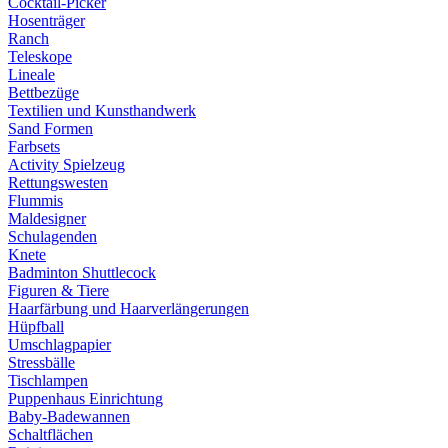
Cocktail-Picker
Hosenträger
Ranch
Teleskope
Lineale
Bettbezüge
Textilien und Kunsthandwerk
Sand Formen
Farbsets
Activity Spielzeug
Rettungswesten
Flummis
Maldesigner
Schulagenden
Knete
Badminton Shuttlecock
Figuren & Tiere
Haarfärbung und Haarverlängerungen
Hüpfball
Umschlagpapier
Stressbälle
Tischlampen
Puppenhaus Einrichtung
Baby-Badewannen
Schaltflächen