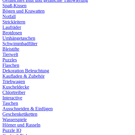
Gefälschtes Blut und gefälschte Tätowierung
Spaß-Kissen
Bögen und Krawatten
Notfall
Strickleitern
Laufräder
Brotdosen
Umhängetaschen
Schwimmbadfilter
Bleistifte
Tierwelt
Puzzles
Flaschen
Dekoration Beleuchtung
Kaufladen & Zubehör
Triebwagen
Kuscheldecke
Chlortreiber
Interactive
Taschen
Ausschneiden & Einfügen
Geschenketiketten
Wasserspiele
Hörner und Rasseln
Puzzle IQ