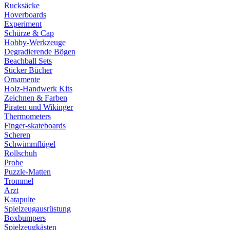
Rucksäcke
Hoverboards
Experiment
Schürze & Cap
Hobby-Werkzeuge
Degradierende Bögen
Beachball Sets
Sticker Bücher
Ornamente
Holz-Handwerk Kits
Zeichnen & Farben
Piraten und Wikinger
Thermometers
Finger-skateboards
Scheren
Schwimmflügel
Rollschuh
Probe
Puzzle-Matten
Trommel
Arzt
Katapulte
Spielzeugausrüstung
Boxbumpers
Spielzeugkästen