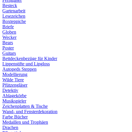
Ferngläser
Besteck
Gartenarbeit
Lesezeichen
Boxteppiche
Briefe
Globen
Wecker
Bears
Poster
Guitars
Bettdeckenbezüge für Kinder
Lippenstifte und Lipgloss
Autopeds Steppen
Modellierung
Wilde Tiere
Pfützengläser
Detektiv
Ablagekörbe
Musikspieler
Zeichenplatten & Tische
Wand- und Fensterdekoration
Farbe Bücher
Medaillen und Trophäen
Drachen