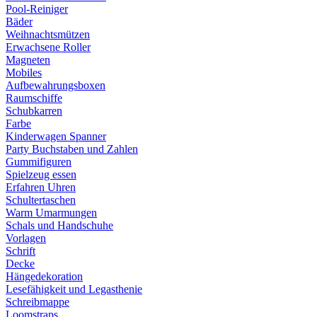
Pool-Reiniger
Bäder
Weihnachtsmützen
Erwachsene Roller
Magneten
Mobiles
Aufbewahrungsboxen
Raumschiffe
Schubkarren
Farbe
Kinderwagen Spanner
Party Buchstaben und Zahlen
Gummifiguren
Spielzeug essen
Erfahren Uhren
Schultertaschen
Warm Umarmungen
Schals und Handschuhe
Vorlagen
Schrift
Decke
Hängedekoration
Lesefähigkeit und Legasthenie
Schreibmappe
Loomstraps