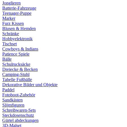
Jonglieren
Batterie-Fahrzeuge
Teenager-Puppe
Marker
Furz Kissen
Blusen & Hemden
Schränke
Hobbyelektronik
Tischset
Cowboys & Indians
Patience Spiele
Bälle
Schulrucksäcke
Dreiecke & Becken
Camping-Stuhl
Tabelle Fußbälle
Dekorative Bilder und Objekte
Paddel
Fotoboot-Zubehör
Sandkästen
Slijmfiguren
Schreibwaren-Sets
Steckdosenschutz
Gürtel abdeckungen
3D-Malset