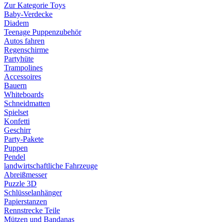
Zur Kategorie Toys
Baby-Verdecke
Diadem
Teenage Puppenzubehör
Autos fahren
Regenschirme
Partyhüte
Trampolines
Accessoires
Bauern
Whiteboards
Schneidmatten
Spielset
Konfetti
Geschirr
Party-Pakete
Puppen
Pendel
landwirtschaftliche Fahrzeuge
Abreißmesser
Puzzle 3D
Schlüsselanhänger
Papierstanzen
Rennstrecke Teile
Mützen und Bandanas