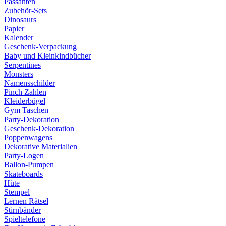
Passanten
Zubehör-Sets
Dinosaurs
Papier
Kalender
Geschenk-Verpackung
Baby und Kleinkindbücher
Serpentines
Monsters
Namensschilder
Pinch Zahlen
Kleiderbügel
Gym Taschen
Party-Dekoration
Geschenk-Dekoration
Poppenwagens
Dekorative Materialien
Party-Logen
Ballon-Pumpen
Skateboards
Hüte
Stempel
Lernen Rätsel
Stirnbänder
Spieltelefone