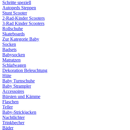
Schritte speziell
Autopeds Steppen
Stunt Scooter
2-Rad-Kinder Scooters
3-Rad Kinder Scooters
Rollschuhe
Skateboards
Zur Kategorie Baby
Socken
Badsets
Babysocken
Matratzen
Schlafwagen
Dekoration Beleuchtung
Hüte
Baby Turnschuhe
Baby Strampler
Accessoires
Bürsten und Kämme
Flaschen
Teller
Baby-Strickjacken
Nachtlichter
Trinkbecher
Bäder