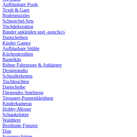
Aufblasbare Pools
Textil & Garn
Bodenpuzzles
Schnorchel-Sets
Tischdekoration
Bänder ankleiden und -poncho's
Dartscheiben
Kinder Games
Aufblasbare Stühle
Küchentextilien
Bastelkits
Bühne Fahrzeuge & Anhänger
Designstudio
Schnullerketten
Tischleuchten
Dartscheibe
Fliegendes Spielzeug
Teenager-Puppenkleidung
Kinderkameras
Hobby-Messer
Schaukelsitze
Waldtiere
Berühmte Figuren
Dias
Sonnenschirme