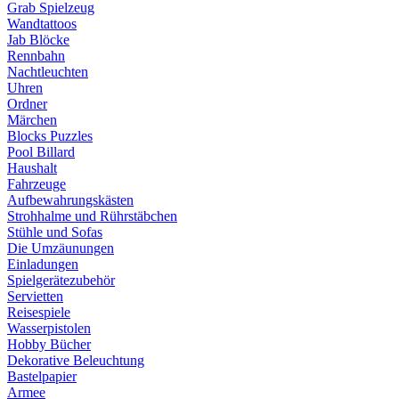
Grab Spielzeug
Wandtattoos
Jab Blöcke
Rennbahn
Nachtleuchten
Uhren
Ordner
Märchen
Blocks Puzzles
Pool Billard
Haushalt
Fahrzeuge
Aufbewahrungskästen
Strohhalme und Rührstäbchen
Stühle und Sofas
Die Umzäunungen
Einladungen
Spielgerätezubehör
Servietten
Reisespiele
Wasserpistolen
Hobby Bücher
Dekorative Beleuchtung
Bastelpapier
Armee