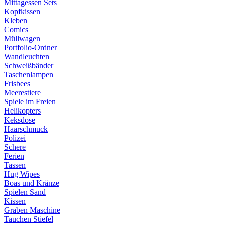
Mittagessen Sets
Kopfkissen
Kleben
Comics
Müllwagen
Portfolio-Ordner
Wandleuchten
Schweißbänder
Taschenlampen
Frisbees
Meerestiere
Spiele im Freien
Helikopters
Keksdose
Haarschmuck
Polizei
Schere
Ferien
Tassen
Hug Wipes
Boas und Kränze
Spielen Sand
Kissen
Graben Maschine
Tauchen Stiefel