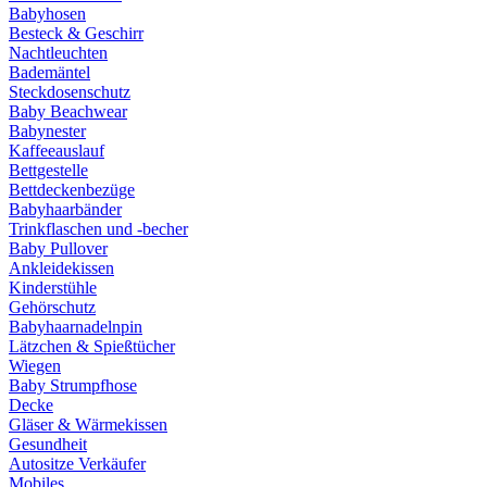
Babyhosen
Besteck & Geschirr
Nachtleuchten
Bademäntel
Steckdosenschutz
Baby Beachwear
Babynester
Kaffeeauslauf
Bettgestelle
Bettdeckenbezüge
Babyhaarbänder
Trinkflaschen und -becher
Baby Pullover
Ankleidekissen
Kinderstühle
Gehörschutz
Babyhaarnadelnpin
Lätzchen & Spießtücher
Wiegen
Baby Strumpfhose
Decke
Gläser & Wärmekissen
Gesundheit
Autositze Verkäufer
Mobiles