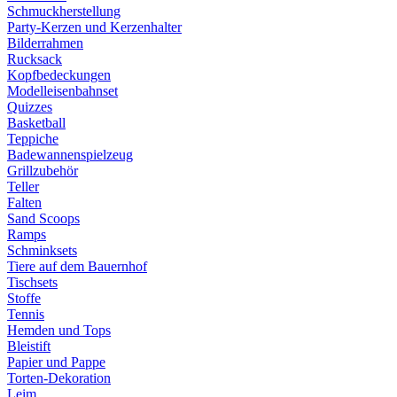
Schmuckherstellung
Party-Kerzen und Kerzenhalter
Bilderrahmen
Rucksack
Kopfbedeckungen
Modelleisenbahnset
Quizzes
Basketball
Teppiche
Badewannenspielzeug
Grillzubehör
Teller
Falten
Sand Scoops
Ramps
Schminksets
Tiere auf dem Bauernhof
Tischsets
Stoffe
Tennis
Hemden und Tops
Bleistift
Papier und Pappe
Torten-Dekoration
Leim