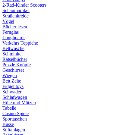
2-Rad-Kinder Scooters
Schaumartikel
Straßenkreide
Vögel
Bücher lesen
Fernglas
Longboards
Verkehrs Teppiche
Bettwäsche
Schminke
Rätselbücher
Puzzle Knöpfe
Geschirrset
Wiegen
Bett Zelte
Fidget toys
Schwader
Schlafwagen
Hüte und Mützen
Tabelle
Casino Spiele
Sporttaschen
Busse
Stiftablagen