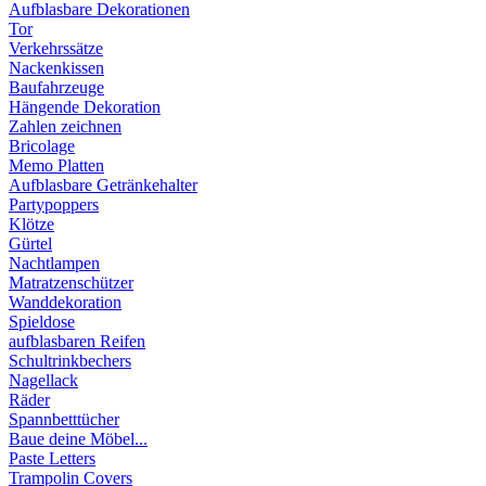
Aufblasbare Dekorationen
Tor
Verkehrssätze
Nackenkissen
Baufahrzeuge
Hängende Dekoration
Zahlen zeichnen
Bricolage
Memo Platten
Aufblasbare Getränkehalter
Partypoppers
Klötze
Gürtel
Nachtlampen
Matratzenschützer
Wanddekoration
Spieldose
aufblasbaren Reifen
Schultrinkbechers
Nagellack
Räder
Spannbetttücher
Baue deine Möbel...
Paste Letters
Trampolin Covers