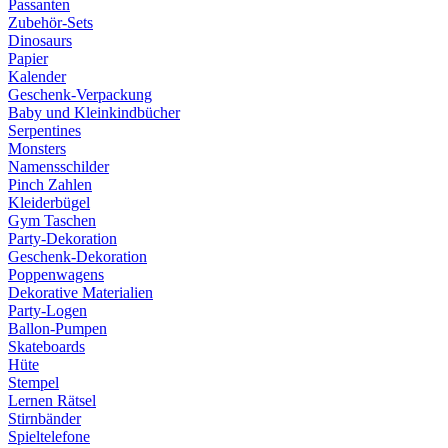
Passanten
Zubehör-Sets
Dinosaurs
Papier
Kalender
Geschenk-Verpackung
Baby und Kleinkindbücher
Serpentines
Monsters
Namensschilder
Pinch Zahlen
Kleiderbügel
Gym Taschen
Party-Dekoration
Geschenk-Dekoration
Poppenwagens
Dekorative Materialien
Party-Logen
Ballon-Pumpen
Skateboards
Hüte
Stempel
Lernen Rätsel
Stirnbänder
Spieltelefone