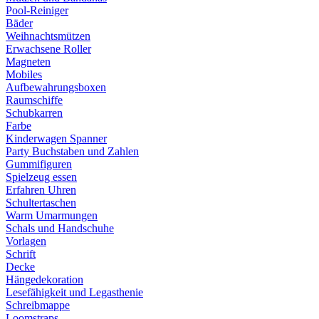
Pool-Reiniger
Bäder
Weihnachtsmützen
Erwachsene Roller
Magneten
Mobiles
Aufbewahrungsboxen
Raumschiffe
Schubkarren
Farbe
Kinderwagen Spanner
Party Buchstaben und Zahlen
Gummifiguren
Spielzeug essen
Erfahren Uhren
Schultertaschen
Warm Umarmungen
Schals und Handschuhe
Vorlagen
Schrift
Decke
Hängedekoration
Lesefähigkeit und Legasthenie
Schreibmappe
Loomstraps