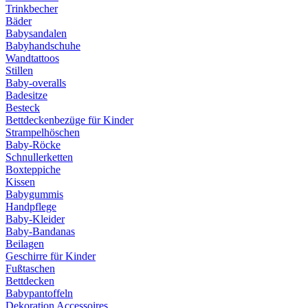
Trinkbecher
Bäder
Babysandalen
Babyhandschuhe
Wandtattoos
Stillen
Baby-overalls
Badesitze
Besteck
Bettdeckenbezüge für Kinder
Strampelhöschen
Baby-Röcke
Schnullerketten
Boxteppiche
Kissen
Babygummis
Handpflege
Baby-Kleider
Baby-Bandanas
Beilagen
Geschirre für Kinder
Fußtaschen
Bettdecken
Babypantoffeln
Dekoration Accessoires