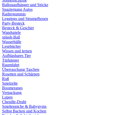
Sonnenschirme
Ballonaufhänger und Stöcke
Spaziergang Autos
Radiergummis
Leggings und Strumpfhosen
Party-Besteck
Besteck & Geschirr
Wandspiele
splash-Ball
Wasserbälle
Lesebücher
Wissen und lernen
Aufblasbares Tier
Türhänger
Raumfahrt
Überraschung Taschen
Rosetten und Schärpen
Ruß
Spielzelte
Boomerangs
Verpackung
Lupen
Chenille-Draht
Spielteppiche & Babygyms
Selbst Backen und Kochen