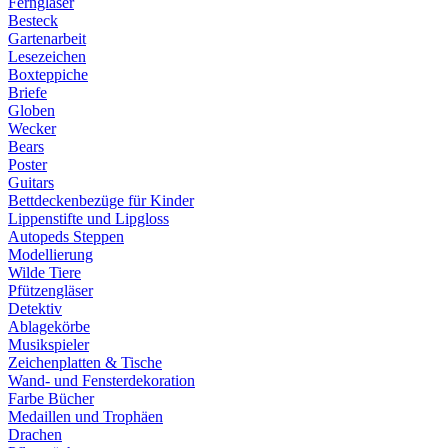
Ferngläser
Besteck
Gartenarbeit
Lesezeichen
Boxteppiche
Briefe
Globen
Wecker
Bears
Poster
Guitars
Bettdeckenbezüge für Kinder
Lippenstifte und Lipgloss
Autopeds Steppen
Modellierung
Wilde Tiere
Pfützengläser
Detektiv
Ablagekörbe
Musikspieler
Zeichenplatten & Tische
Wand- und Fensterdekoration
Farbe Bücher
Medaillen und Trophäen
Drachen