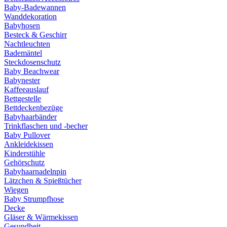
Baby-Badewannen
Wanddekoration
Babyhosen
Besteck & Geschirr
Nachtleuchten
Bademäntel
Steckdosenschutz
Baby Beachwear
Babynester
Kaffeeauslauf
Bettgestelle
Bettdeckenbezüge
Babyhaarbänder
Trinkflaschen und -becher
Baby Pullover
Ankleidekissen
Kinderstühle
Gehörschutz
Babyhaarnadelnpin
Lätzchen & Spießtücher
Wiegen
Baby Strumpfhose
Decke
Gläser & Wärmekissen
Gesundheit