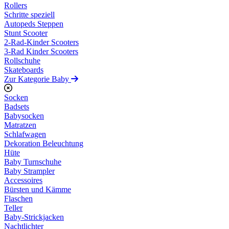
Rollers
Schritte speziell
Autopeds Steppen
Stunt Scooter
2-Rad-Kinder Scooters
3-Rad Kinder Scooters
Rollschuhe
Skateboards
Zur Kategorie Baby
Socken
Badsets
Babysocken
Matratzen
Schlafwagen
Dekoration Beleuchtung
Hüte
Baby Turnschuhe
Baby Strampler
Accessoires
Bürsten und Kämme
Flaschen
Teller
Baby-Strickjacken
Nachtlichter