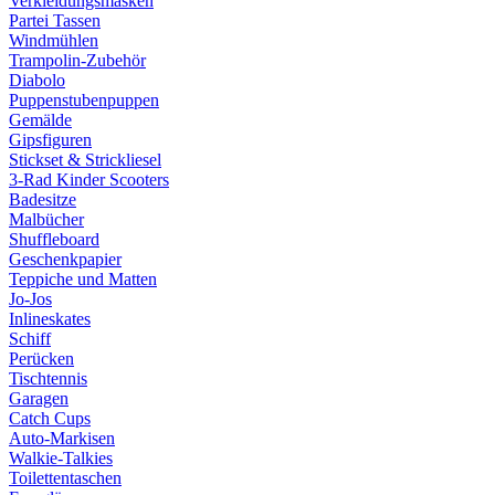
Verkleidungsmasken
Partei Tassen
Windmühlen
Trampolin-Zubehör
Diabolo
Puppenstubenpuppen
Gemälde
Gipsfiguren
Stickset & Strickliesel
3-Rad Kinder Scooters
Badesitze
Malbücher
Shuffleboard
Geschenkpapier
Teppiche und Matten
Jo-Jos
Inlineskates
Schiff
Perücken
Tischtennis
Garagen
Catch Cups
Auto-Markisen
Walkie-Talkies
Toilettentaschen