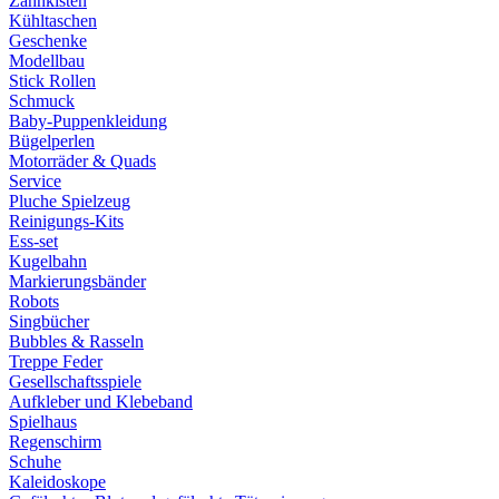
Zahnkisten
Kühltaschen
Geschenke
Modellbau
Stick Rollen
Schmuck
Baby-Puppenkleidung
Bügelperlen
Motorräder & Quads
Service
Pluche Spielzeug
Reinigungs-Kits
Ess-set
Kugelbahn
Markierungsbänder
Robots
Singbücher
Bubbles & Rasseln
Treppe Feder
Gesellschaftsspiele
Aufkleber und Klebeband
Spielhaus
Regenschirm
Schuhe
Kaleidoskope