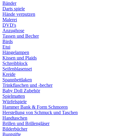
Bänder
Darts spiele
Hände verputzen
Malerei
DVD's
Anzughose
Tassen und Becher
Birds
Etui
Hängelampen
Kissen und Plaids
Schreibblock
Seifenblasenset
Kreide
Spannbettlaken
Trinkflaschen und -becher
Baby Doll Zubehör
Spielmatten
Würfelspiele
Hammer Bank & Form Schmoren
Herstellung von Schmuck und Taschen
Handtaschen
Brillen und Brillengläser
Bilderbücher
Buntstifte