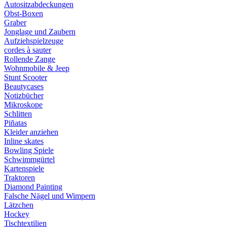
Autositzabdeckungen
Obst-Boxen
Graber
Jonglage und Zaubern
Aufziehspielzeuge
cordes à sauter
Rollende Zange
Wohnmobile & Jeep
Stunt Scooter
Beautycases
Notizbücher
Mikroskope
Schlitten
Piñatas
Kleider anziehen
Inline skates
Bowling Spiele
Schwimmgürtel
Kartenspiele
Traktoren
Diamond Painting
Falsche Nägel und Wimpern
Lätzchen
Hockey
Tischtextilien