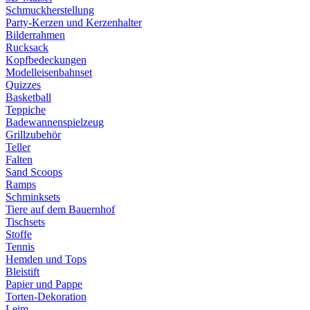
Schmuckherstellung
Party-Kerzen und Kerzenhalter
Bilderrahmen
Rucksack
Kopfbedeckungen
Modelleisenbahnset
Quizzes
Basketball
Teppiche
Badewannenspielzeug
Grillzubehör
Teller
Falten
Sand Scoops
Ramps
Schminksets
Tiere auf dem Bauernhof
Tischsets
Stoffe
Tennis
Hemden und Tops
Bleistift
Papier und Pappe
Torten-Dekoration
Leim