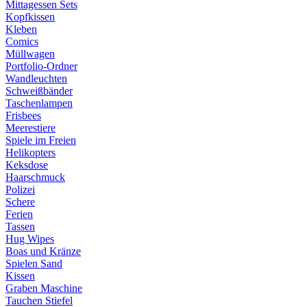
Mittagessen Sets
Kopfkissen
Kleben
Comics
Müllwagen
Portfolio-Ordner
Wandleuchten
Schweißbänder
Taschenlampen
Frisbees
Meerestiere
Spiele im Freien
Helikopters
Keksdose
Haarschmuck
Polizei
Schere
Ferien
Tassen
Hug Wipes
Boas und Kränze
Spielen Sand
Kissen
Graben Maschine
Tauchen Stiefel