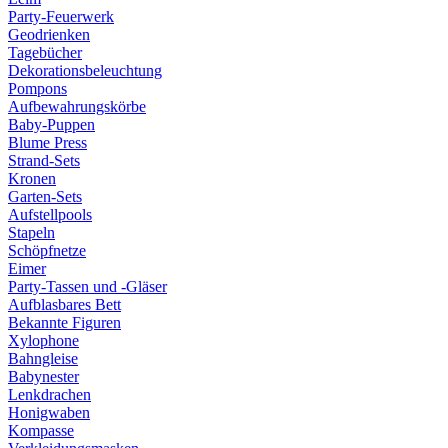
Party-Feuerwerk
Geodrienken
Tagebücher
Dekorationsbeleuchtung
Pompons
Aufbewahrungskörbe
Baby-Puppen
Blume Press
Strand-Sets
Kronen
Garten-Sets
Aufstellpools
Stapeln
Schöpfnetze
Eimer
Party-Tassen und -Gläser
Aufblasbares Bett
Bekannte Figuren
Xylophone
Bahngleise
Babynester
Lenkdrachen
Honigwaben
Kompasse