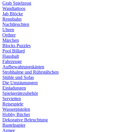
Grab Spielzeug
Wandtattoos
Jab Blöcke
Rennbahn
Nachtleuchten
Uhren
Ordner
Märchen
Blocks Puzzles
Pool Billard
Haushalt
Fahrzeuge
Aufbewahrungskästen
Strohhalme und Rührstäbchen
Stühle und Sofas
Die Umzäunungen
Einladungen
Spielgerätezubehör
Servietten
Reisespiele
Wasserpistolen
Hobby Bücher
Dekorative Beleuchtung
Bastelpapier
Armee