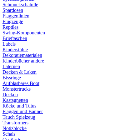
Schmuckschatulle
Spardosen
Flaggenlinien
Flugzeuge
Reptiles
Swing-Komponenten
Brieftaschen
Labels
Kinderstühle
Dekoratiematerialen
Kinderbücher andere
Laternen
Decken & Laken
Bissringe
Aufblasbares Boot
Monstertrucks
Decken
Kastagnetten
Röcke und Tutus
Flaggen und Banner
Tauch Spielzeug
Transformers
Notizblöcke
Schals
Go-Karts