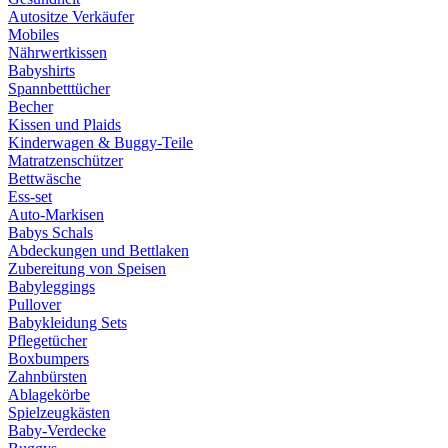
Autositze Verkäufer
Mobiles
Nährwertkissen
Babyshirts
Spannbetttücher
Becher
Kissen und Plaids
Kinderwagen & Buggy-Teile
Matratzenschützer
Bettwäsche
Ess-set
Auto-Markisen
Babys Schals
Abdeckungen und Bettlaken
Zubereitung von Speisen
Babyleggings
Pullover
Babykleidung Sets
Pflegetücher
Boxbumpers
Zahnbürsten
Ablagekörbe
Spielzeugkästen
Baby-Verdecke