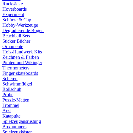
Rucksäcke
Hoverboards
Experiment
Schürze & Cap
Hobby-Werkzeuge
Degradierende Bögen
Beachball Sets
Sticker Bücher
Ornamente
Holz-Handwerk Kits
Zeichnen & Farben
Piraten und Wikinger
Thermometers
Finger-skateboards
Scheren
Schwimmflügel
Rollschuh
Probe
Puzzle-Matten
Trommel
Arzt
Katapulte
Spielzeugausrüstung
Boxbumpers
Spielzeugkästen