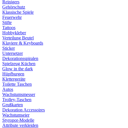
Reinigers
Gehörschutz
Klassische Spiele
Feuerwehr
Stifte
Tattoos
Hobbykleber
Verteilung Beutel
Klaviere & Keyboards
Sticker
Untersetzer
Dekorationsspiralen
Spielzeug Küchen
Glow in the dark
Hüpfburgen
Klettergeräte
Toilette Taschen
Autos
Wachstumsmesser
Trolley-Taschen
Grußkarten
Dekoration Accessoires
Wachstumseier
Styropor-Modelle
Attribute verkleiden