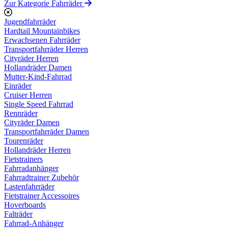
Zur Kategorie Fahrräder
Jugendfahrräder
Hardtail Mountainbikes
Erwachsenen Fahrräder
Transportfahrräder Herren
Cityräder Herren
Hollandräder Damen
Mutter-Kind-Fahrrad
Einräder
Cruiser Herren
Single Speed Fahrrad
Rennräder
Cityräder Damen
Transportfahrräder Damen
Tourenräder
Hollandräder Herren
Fietstrainers
Fahrradanhänger
Fahrradtrainer Zubehör
Lastenfahrräder
Fietstrainer Accessoires
Hoverboards
Falträder
Fahrrad-Anhänger