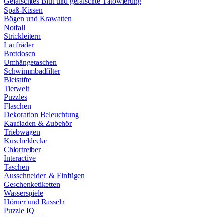
Gefälschtes Blut und gefälschte Tätowierung
Spaß-Kissen
Bögen und Krawatten
Notfall
Strickleitern
Laufräder
Brotdosen
Umhängetaschen
Schwimmbadfilter
Bleistifte
Tierwelt
Puzzles
Flaschen
Dekoration Beleuchtung
Kaufladen & Zubehör
Triebwagen
Kuscheldecke
Chlortreiber
Interactive
Taschen
Ausschneiden & Einfügen
Geschenketiketten
Wasserspiele
Hörner und Rasseln
Puzzle IQ