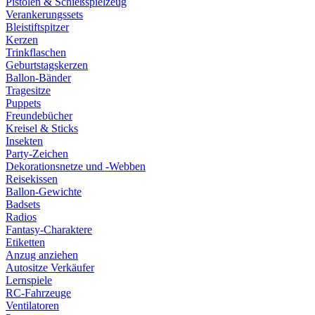
Pistolen & Schießspielzeug
Verankerungssets
Bleistiftspitzer
Kerzen
Trinkflaschen
Geburtstagskerzen
Ballon-Bänder
Tragesitze
Puppets
Freundebücher
Kreisel & Sticks
Insekten
Party-Zeichen
Dekorationsnetze und -Webben
Reisekissen
Ballon-Gewichte
Badsets
Radios
Fantasy-Charaktere
Etiketten
Anzug anziehen
Autositze Verkäufer
Lernspiele
RC-Fahrzeuge
Ventilatoren