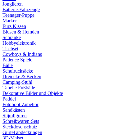
Jonglieren
Batterie-Fahrzeuge
Teenager-Puppe
Marker
Furz Kissen
Blusen & Hemden
Schränke
Hobbyelektronik
Tischset
Cowboys & Indians
Patience Spiele
Bälle
Schulrucksäcke
Dreiecke & Becken
Camping-Stuhl
Tabelle Fußbälle
Dekorative Bilder und Objekte
Paddel
Fotoboot-Zubehör
Sandkästen
Slijmfiguren
Schreibwaren-Sets
Steckdosenschutz
Gürtel abdeckungen
3D-Malset