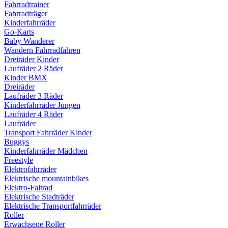
Fahrradtrainer
Fahrradträger
Kinderfahrräder
Go-Karts
Baby Wanderer
Wandern Fahrradfahren
Dreiräder Kinder
Laufräder 2 Räder
Kinder BMX
Dreiräder
Laufräder 3 Räder
Kinderfahrräder Jungen
Laufräder 4 Räder
Laufräder
Transport Fahrräder Kinder
Buggys
Kinderfahrräder Mädchen
Freestyle
Elektrofahrräder
Elektrische mountainbikes
Elektro-Faltrad
Elektrische Stadträder
Elektrische Transportfahrräder
Roller
Erwachsene Roller