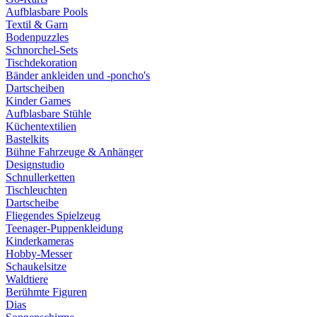
Aufblasbare Pools
Textil & Garn
Bodenpuzzles
Schnorchel-Sets
Tischdekoration
Bänder ankleiden und -poncho's
Dartscheiben
Kinder Games
Aufblasbare Stühle
Küchentextilien
Bastelkits
Bühne Fahrzeuge & Anhänger
Designstudio
Schnullerketten
Tischleuchten
Dartscheibe
Fliegendes Spielzeug
Teenager-Puppenkleidung
Kinderkameras
Hobby-Messer
Schaukelsitze
Waldtiere
Berühmte Figuren
Dias