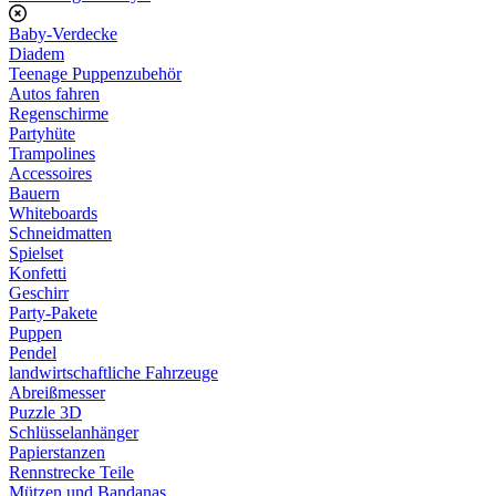
Baby-Verdecke
Diadem
Teenage Puppenzubehör
Autos fahren
Regenschirme
Partyhüte
Trampolines
Accessoires
Bauern
Whiteboards
Schneidmatten
Spielset
Konfetti
Geschirr
Party-Pakete
Puppen
Pendel
landwirtschaftliche Fahrzeuge
Abreißmesser
Puzzle 3D
Schlüsselanhänger
Papierstanzen
Rennstrecke Teile
Mützen und Bandanas