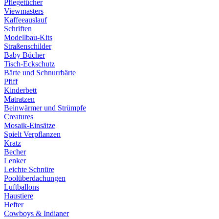
Pflegetücher
Viewmasters
Kaffeeauslauf
Schriften
Modellbau-Kits
Straßenschilder
Baby Bücher
Tisch-Eckschutz
Bärte und Schnurrbärte
Pfiff
Kinderbett
Matratzen
Beinwärmer und Strümpfe
Creatures
Mosaik-Einsätze
Spielt Verpflanzen
Kratz
Becher
Lenker
Leichte Schnüre
Poolüberdachungen
Luftballons
Haustiere
Hefter
Cowboys & Indianer