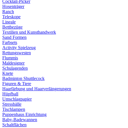
Cocktail-Picker
Hosenträger
Ranch
Teleskope
Lineale
Bettbezüge
Textilien und Kunsthandwerk
Sand Formen
Farbsets
Activity Spielzeug
Rettungswesten
Flummis
Maldesigner
Schulagenden
Knete
Badminton Shuttlecock
Figuren & Tiere
Haarfärbung und Haarverlängerungen
Hüpfball
Umschlagpapier
Stressbälle
Tischlampen
Puppenhaus Einrichtung
Baby-Badewannen
Schaltflächen