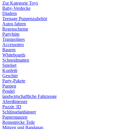
Zur Kategorie Toys
Baby-Verdecke
Diadem
Teenage Puppenzubehör
Autos fahren
Regenschirme
Partyhüte
Trampolines
Accessoires
Bauern
Whiteboards
Schneidmatten
Spielset
Konfetti
Geschirr
Party-Pakete
Puppen
Pendel
landwirtschaftliche Fahrzeuge
Abreißmesser
Puzzle 3D
Schlüsselanhänger
Papierstanzen
Rennstrecke Teile
Mützen und Bandanas