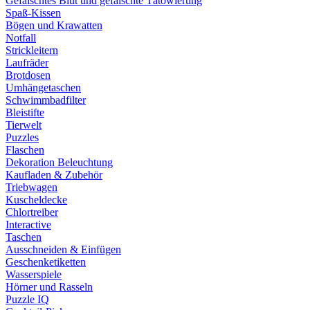
Gefälschtes Blut und gefälschte Tätowierung
Spaß-Kissen
Bögen und Krawatten
Notfall
Strickleitern
Laufräder
Brotdosen
Umhängetaschen
Schwimmbadfilter
Bleistifte
Tierwelt
Puzzles
Flaschen
Dekoration Beleuchtung
Kaufladen & Zubehör
Triebwagen
Kuscheldecke
Chlortreiber
Interactive
Taschen
Ausschneiden & Einfügen
Geschenketiketten
Wasserspiele
Hörner und Rasseln
Puzzle IQ