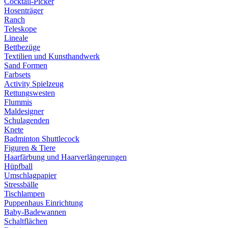
Cocktail-Picker
Hosenträger
Ranch
Teleskope
Lineale
Bettbezüge
Textilien und Kunsthandwerk
Sand Formen
Farbsets
Activity Spielzeug
Rettungswesten
Flummis
Maldesigner
Schulagenden
Knete
Badminton Shuttlecock
Figuren & Tiere
Haarfärbung und Haarverlängerungen
Hüpfball
Umschlagpapier
Stressbälle
Tischlampen
Puppenhaus Einrichtung
Baby-Badewannen
Schaltflächen