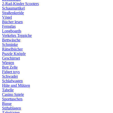
2-Rad-Kinder Scooters
Schaumartikel
Straßenkreide
Vögel
Bücher lesen
Fernglas
Longboards
Verkehrs Teppiche
Bettwäsche
Schminke
Rätselbücher
Puzzle Knöpfe
Geschirrset
Wiegen
Bett Zelte
Fidget toys
Schwader
Schlafwagen
Hüte und Mützen
Tabelle
Casino Spiele
Sporttaschen
Busse
Stiftablagen
Zahnkisten