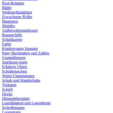
Pool-Reiniger
Bäder
Weihnachtsmützen
Erwachsene Roller
Magneten
Mobiles
Aufbewahrungsboxen
Raumschiffe
Schubkarren
Farbe
Kinderwagen Spanner
Party Buchstaben und Zahlen
Gummifiguren
Spielzeug essen
Erfahren Uhren
Schultertaschen
Warm Umarmungen
Schals und Handschuhe
Vorlagen
Schrift
Decke
Hängedekoration
Lesefähigkeit und Legasthenie
Schreibmappe
Loomstraps