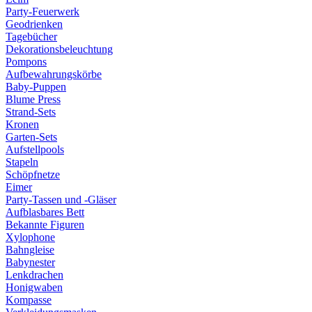
Party-Feuerwerk
Geodrienken
Tagebücher
Dekorationsbeleuchtung
Pompons
Aufbewahrungskörbe
Baby-Puppen
Blume Press
Strand-Sets
Kronen
Garten-Sets
Aufstellpools
Stapeln
Schöpfnetze
Eimer
Party-Tassen und -Gläser
Aufblasbares Bett
Bekannte Figuren
Xylophone
Bahngleise
Babynester
Lenkdrachen
Honigwaben
Kompasse