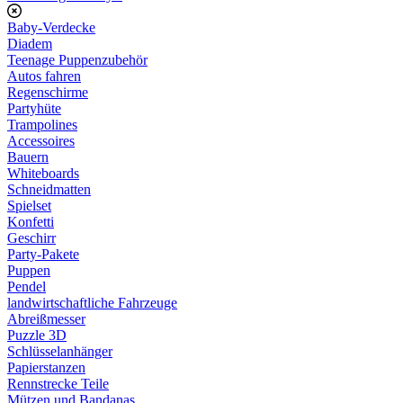
Baby-Verdecke
Diadem
Teenage Puppenzubehör
Autos fahren
Regenschirme
Partyhüte
Trampolines
Accessoires
Bauern
Whiteboards
Schneidmatten
Spielset
Konfetti
Geschirr
Party-Pakete
Puppen
Pendel
landwirtschaftliche Fahrzeuge
Abreißmesser
Puzzle 3D
Schlüsselanhänger
Papierstanzen
Rennstrecke Teile
Mützen und Bandanas