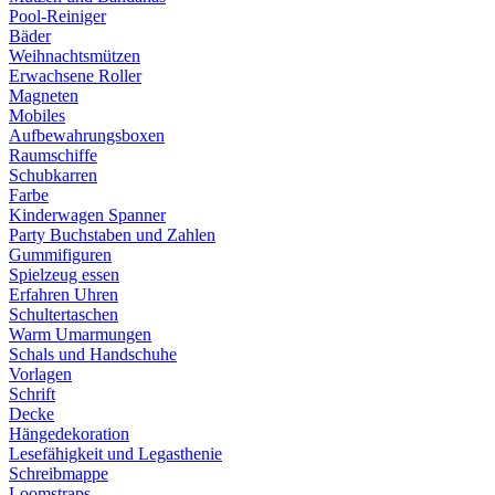
Pool-Reiniger
Bäder
Weihnachtsmützen
Erwachsene Roller
Magneten
Mobiles
Aufbewahrungsboxen
Raumschiffe
Schubkarren
Farbe
Kinderwagen Spanner
Party Buchstaben und Zahlen
Gummifiguren
Spielzeug essen
Erfahren Uhren
Schultertaschen
Warm Umarmungen
Schals und Handschuhe
Vorlagen
Schrift
Decke
Hängedekoration
Lesefähigkeit und Legasthenie
Schreibmappe
Loomstraps