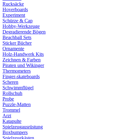
Rucksäcke
Hoverboards
Experiment
Schürze & Cap
Hobby-Werkzeuge
Degradierende Bögen
Beachball Sets
Sticker Bücher
Ornamente
Holz-Handwerk Kits
Zeichnen & Farben
Piraten und Wikinger
Thermometers
Finger-skateboards
Scheren
Schwimmflügel
Rollschuh
Probe
Puzzle-Matten
Trommel
Arzt
Katapulte
Spielzeugausrüstung
Boxbumpers
Spielzeugkästen