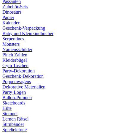
Passanten
Zubehör-Sets
Dinosaurs
Papier
Kalender
Geschenk-Verpackung
Baby und Kleinkindbücher
Serpentines
Monsters
Namensschilder
Pinch Zahlen
Kleiderbügel
Gym Taschen
Party-Dekoration
Geschenk-Dekoration
Poppenwagens
Dekorative Materialien
Party-Logen
Ballon-Pumpen
Skateboards
Hüte
Stempel
Lernen Rätsel
Stirnbänder
Spieltelefone