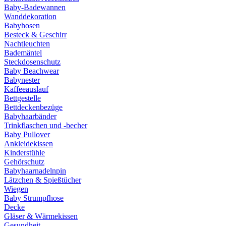
Baby-Badewannen
Wanddekoration
Babyhosen
Besteck & Geschirr
Nachtleuchten
Bademäntel
Steckdosenschutz
Baby Beachwear
Babynester
Kaffeeauslauf
Bettgestelle
Bettdeckenbezüge
Babyhaarbänder
Trinkflaschen und -becher
Baby Pullover
Ankleidekissen
Kinderstühle
Gehörschutz
Babyhaarnadelnpin
Lätzchen & Spießtücher
Wiegen
Baby Strumpfhose
Decke
Gläser & Wärmekissen
Gesundheit