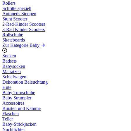
Rollers
Schritte speziell
Autopeds Steppen
Stunt Scooter
2-Rad-Kinder Scooters
3-Rad Kinder Scooters
Rollschuhe
Skateboards
Zur Kategorie Baby
Socken
Badsets
Babysocken
Matratzen
Schlafwagen
Dekoration Beleuchtung
Hüte
Baby Turnschuhe
Baby Strampler
Accessoires
Bürsten und Kämme
Flaschen
Teller
Baby-Strickjacken
Nachtlichter