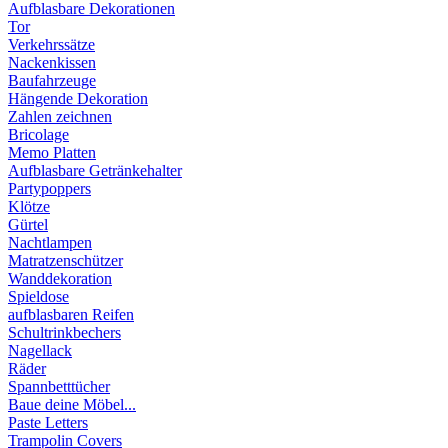
Aufblasbare Dekorationen
Tor
Verkehrssätze
Nackenkissen
Baufahrzeuge
Hängende Dekoration
Zahlen zeichnen
Bricolage
Memo Platten
Aufblasbare Getränkehalter
Partypoppers
Klötze
Gürtel
Nachtlampen
Matratzenschützer
Wanddekoration
Spieldose
aufblasbaren Reifen
Schultrinkbechers
Nagellack
Räder
Spannbetttücher
Baue deine Möbel...
Paste Letters
Trampolin Covers