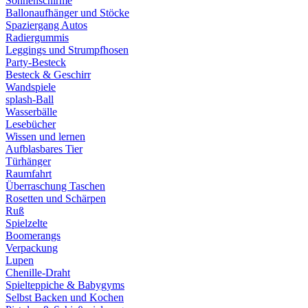
Sonnenschirme
Ballonaufhänger und Stöcke
Spaziergang Autos
Radiergummis
Leggings und Strumpfhosen
Party-Besteck
Besteck & Geschirr
Wandspiele
splash-Ball
Wasserbälle
Lesebücher
Wissen und lernen
Aufblasbares Tier
Türhänger
Raumfahrt
Überraschung Taschen
Rosetten und Schärpen
Ruß
Spielzelte
Boomerangs
Verpackung
Lupen
Chenille-Draht
Spielteppiche & Babygyms
Selbst Backen und Kochen