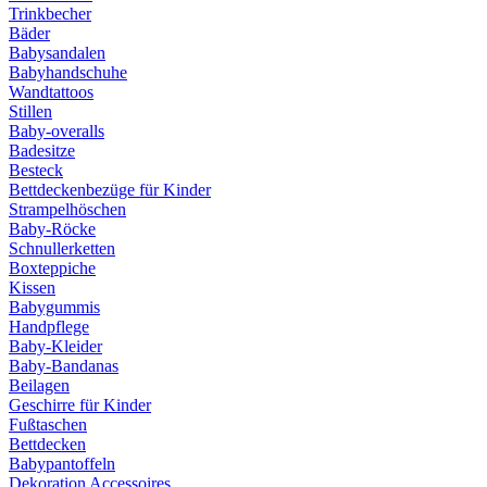
Trinkbecher
Bäder
Babysandalen
Babyhandschuhe
Wandtattoos
Stillen
Baby-overalls
Badesitze
Besteck
Bettdeckenbezüge für Kinder
Strampelhöschen
Baby-Röcke
Schnullerketten
Boxteppiche
Kissen
Babygummis
Handpflege
Baby-Kleider
Baby-Bandanas
Beilagen
Geschirre für Kinder
Fußtaschen
Bettdecken
Babypantoffeln
Dekoration Accessoires