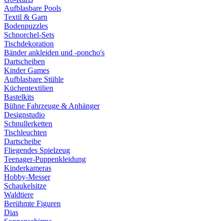
Aufblasbare Pools
Textil & Garn
Bodenpuzzles
Schnorchel-Sets
Tischdekoration
Bänder ankleiden und -poncho's
Dartscheiben
Kinder Games
Aufblasbare Stühle
Küchentextilien
Bastelkits
Bühne Fahrzeuge & Anhänger
Designstudio
Schnullerketten
Tischleuchten
Dartscheibe
Fliegendes Spielzeug
Teenager-Puppenkleidung
Kinderkameras
Hobby-Messer
Schaukelsitze
Waldtiere
Berühmte Figuren
Dias