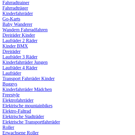
Fahrradtrainer
Fahrradträger
Kinderfahrräder
Go-Karts
Baby Wanderer
Wandern Fahrradfahren
Dreiräder Kinder
Laufräder 2 Räder
Kinder BMX
Dreiräder
Laufräder 3 Räder
Kinderfahrräder Jungen
Laufräder 4 Räder
Laufräder
Transport Fahrräder Kinder
Buggys
Kinderfahrräder Mädchen
Freestyle
Elektrofahrräder
Elektrische mountainbikes
Elektro-Faltrad
Elektrische Stadträder
Elektrische Transportfahrräder
Roller
Erwachsene Roller