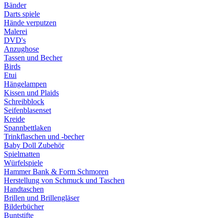
Bänder
Darts spiele
Hände verputzen
Malerei
DVD's
Anzughose
Tassen und Becher
Birds
Etui
Hängelampen
Kissen und Plaids
Schreibblock
Seifenblasenset
Kreide
Spannbettlaken
Trinkflaschen und -becher
Baby Doll Zubehör
Spielmatten
Würfelspiele
Hammer Bank & Form Schmoren
Herstellung von Schmuck und Taschen
Handtaschen
Brillen und Brillengläser
Bilderbücher
Buntstifte