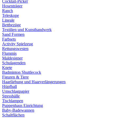
Cocktail-Picker
Hosenträger
Ranch
Teleskope
Lineale
Bettbezüge
Textilien und Kunsthandwerk
Sand Formen
Farbsets
Activity Spielzeug
Rettungswesten
Flummis
Maldesigner
Schulagenden
Knete
Badminton Shuttlecock
Figuren & Tiere
Haarfärbung und Haarverlängerungen
Hüpfball
Umschlagpapier
Stressbälle
Tischlampen
Puppenhaus Einrichtung
Baby-Badewannen
Schaltflächen