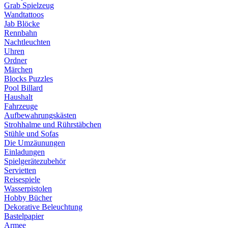
Grab Spielzeug
Wandtattoos
Jab Blöcke
Rennbahn
Nachtleuchten
Uhren
Ordner
Märchen
Blocks Puzzles
Pool Billard
Haushalt
Fahrzeuge
Aufbewahrungskästen
Strohhalme und Rührstäbchen
Stühle und Sofas
Die Umzäunungen
Einladungen
Spielgerätezubehör
Servietten
Reisespiele
Wasserpistolen
Hobby Bücher
Dekorative Beleuchtung
Bastelpapier
Armee