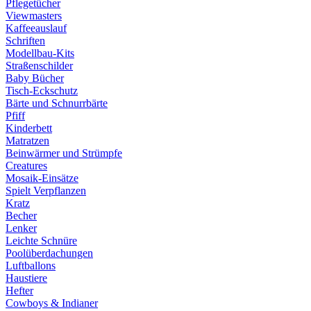
Pflegetücher
Viewmasters
Kaffeeauslauf
Schriften
Modellbau-Kits
Straßenschilder
Baby Bücher
Tisch-Eckschutz
Bärte und Schnurrbärte
Pfiff
Kinderbett
Matratzen
Beinwärmer und Strümpfe
Creatures
Mosaik-Einsätze
Spielt Verpflanzen
Kratz
Becher
Lenker
Leichte Schnüre
Poolüberdachungen
Luftballons
Haustiere
Hefter
Cowboys & Indianer