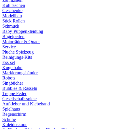
Zahnkisten
Kühltaschen
Geschenke
Modellbau
Stick Rollen
Schmuck
Baby-Puppenkleidung
Bügelperlen
Motorräder & Quads
Service
Pluche Spielzeug
Reinigungs-Kits
Ess-set
Kugelbahn
Markierungsbänder
Robots
Singbücher
Bubbles & Rasseln
Treppe Feder
Gesellschaftsspiele
Aufkleber und Klebeband
Spielhaus
Regenschirm
Schuhe
Kaleidoskope