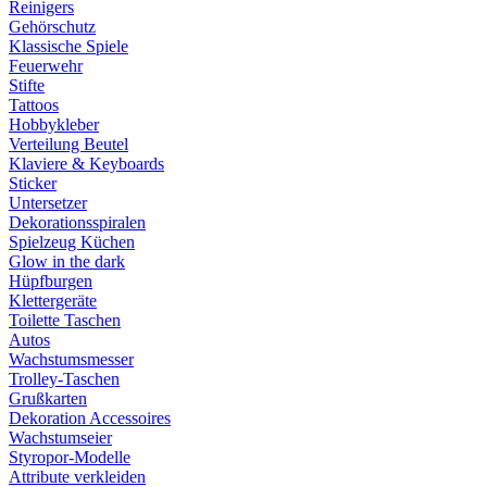
Reinigers
Gehörschutz
Klassische Spiele
Feuerwehr
Stifte
Tattoos
Hobbykleber
Verteilung Beutel
Klaviere & Keyboards
Sticker
Untersetzer
Dekorationsspiralen
Spielzeug Küchen
Glow in the dark
Hüpfburgen
Klettergeräte
Toilette Taschen
Autos
Wachstumsmesser
Trolley-Taschen
Grußkarten
Dekoration Accessoires
Wachstumseier
Styropor-Modelle
Attribute verkleiden