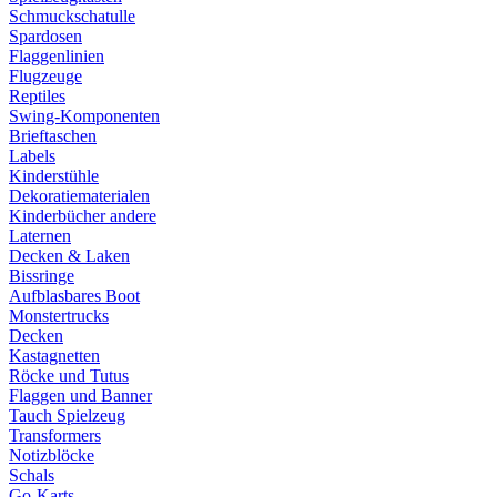
Schmuckschatulle
Spardosen
Flaggenlinien
Flugzeuge
Reptiles
Swing-Komponenten
Brieftaschen
Labels
Kinderstühle
Dekoratiematerialen
Kinderbücher andere
Laternen
Decken & Laken
Bissringe
Aufblasbares Boot
Monstertrucks
Decken
Kastagnetten
Röcke und Tutus
Flaggen und Banner
Tauch Spielzeug
Transformers
Notizblöcke
Schals
Go-Karts