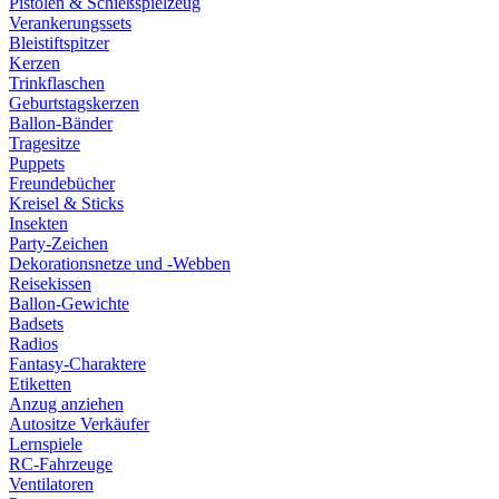
Pistolen & Schießspielzeug
Verankerungssets
Bleistiftspitzer
Kerzen
Trinkflaschen
Geburtstagskerzen
Ballon-Bänder
Tragesitze
Puppets
Freundebücher
Kreisel & Sticks
Insekten
Party-Zeichen
Dekorationsnetze und -Webben
Reisekissen
Ballon-Gewichte
Badsets
Radios
Fantasy-Charaktere
Etiketten
Anzug anziehen
Autositze Verkäufer
Lernspiele
RC-Fahrzeuge
Ventilatoren