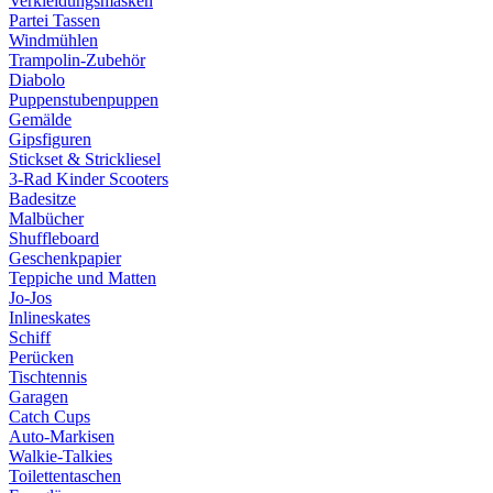
Verkleidungsmasken
Partei Tassen
Windmühlen
Trampolin-Zubehör
Diabolo
Puppenstubenpuppen
Gemälde
Gipsfiguren
Stickset & Strickliesel
3-Rad Kinder Scooters
Badesitze
Malbücher
Shuffleboard
Geschenkpapier
Teppiche und Matten
Jo-Jos
Inlineskates
Schiff
Perücken
Tischtennis
Garagen
Catch Cups
Auto-Markisen
Walkie-Talkies
Toilettentaschen