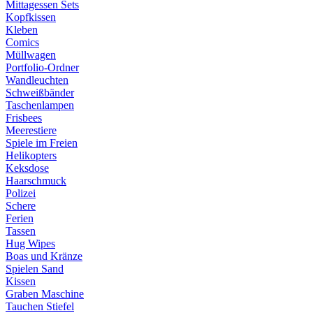
Mittagessen Sets
Kopfkissen
Kleben
Comics
Müllwagen
Portfolio-Ordner
Wandleuchten
Schweißbänder
Taschenlampen
Frisbees
Meerestiere
Spiele im Freien
Helikopters
Keksdose
Haarschmuck
Polizei
Schere
Ferien
Tassen
Hug Wipes
Boas und Kränze
Spielen Sand
Kissen
Graben Maschine
Tauchen Stiefel