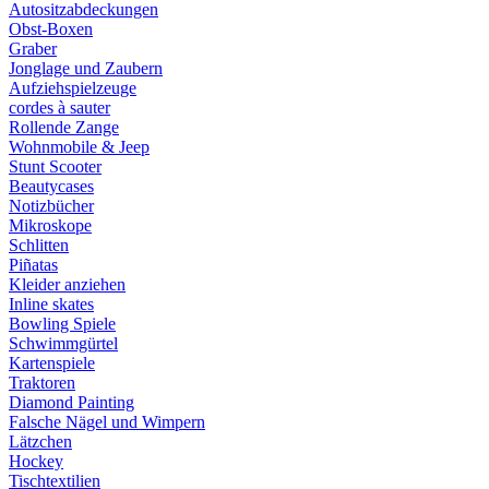
Autositzabdeckungen
Obst-Boxen
Graber
Jonglage und Zaubern
Aufziehspielzeuge
cordes à sauter
Rollende Zange
Wohnmobile & Jeep
Stunt Scooter
Beautycases
Notizbücher
Mikroskope
Schlitten
Piñatas
Kleider anziehen
Inline skates
Bowling Spiele
Schwimmgürtel
Kartenspiele
Traktoren
Diamond Painting
Falsche Nägel und Wimpern
Lätzchen
Hockey
Tischtextilien