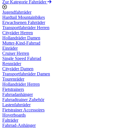
Zur Kategorie Fahrräder
Jugendfahrräder
Hardtail Mountainbikes
Erwachsenen Fahrräder
Transportfahrräder Herren
Cityräder Herren
Hollandräder Damen
Mutter-Kind-Fahrrad
Einräder
Cruiser Herren
Single Speed Fahrrad
Rennräder
Cityräder Damen
Transportfahrräder Damen
Tourenräder
Hollandräder Herren
Fietstrainers
Fahrradanhänger
Fahrradtrainer Zubehör
Lastenfahrräder
Fietstrainer Accessoires
Hoverboards
Falträder
Fahrrad-Anhänger