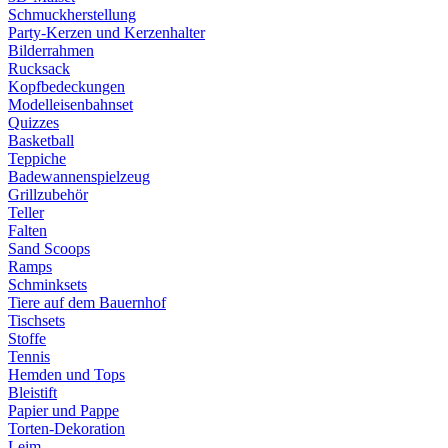
Schmuckherstellung
Party-Kerzen und Kerzenhalter
Bilderrahmen
Rucksack
Kopfbedeckungen
Modelleisenbahnset
Quizzes
Basketball
Teppiche
Badewannenspielzeug
Grillzubehör
Teller
Falten
Sand Scoops
Ramps
Schminksets
Tiere auf dem Bauernhof
Tischsets
Stoffe
Tennis
Hemden und Tops
Bleistift
Papier und Pappe
Torten-Dekoration
Leim