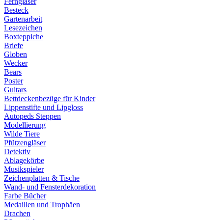
Ferngläser
Besteck
Gartenarbeit
Lesezeichen
Boxteppiche
Briefe
Globen
Wecker
Bears
Poster
Guitars
Bettdeckenbezüge für Kinder
Lippenstifte und Lipgloss
Autopeds Steppen
Modellierung
Wilde Tiere
Pfützengläser
Detektiv
Ablagekörbe
Musikspieler
Zeichenplatten & Tische
Wand- und Fensterdekoration
Farbe Bücher
Medaillen und Trophäen
Drachen