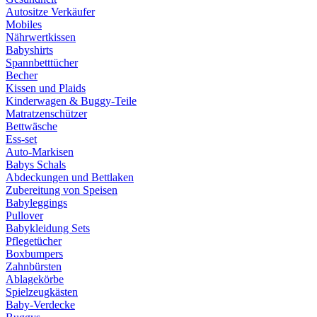
Autositze Verkäufer
Mobiles
Nährwertkissen
Babyshirts
Spannbetttücher
Becher
Kissen und Plaids
Kinderwagen & Buggy-Teile
Matratzenschützer
Bettwäsche
Ess-set
Auto-Markisen
Babys Schals
Abdeckungen und Bettlaken
Zubereitung von Speisen
Babyleggings
Pullover
Babykleidung Sets
Pflegetücher
Boxbumpers
Zahnbürsten
Ablagekörbe
Spielzeugkästen
Baby-Verdecke