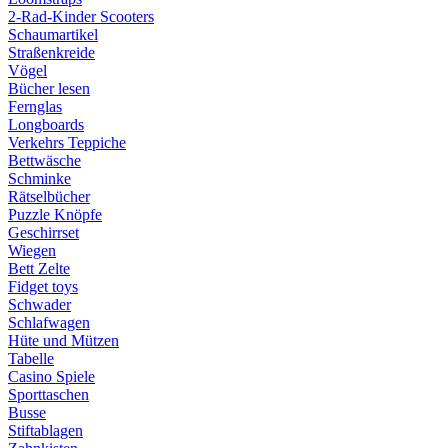
2-Rad-Kinder Scooters
Schaumartikel
Straßenkreide
Vögel
Bücher lesen
Fernglas
Longboards
Verkehrs Teppiche
Bettwäsche
Schminke
Rätselbücher
Puzzle Knöpfe
Geschirrset
Wiegen
Bett Zelte
Fidget toys
Schwader
Schlafwagen
Hüte und Mützen
Tabelle
Casino Spiele
Sporttaschen
Busse
Stiftablagen