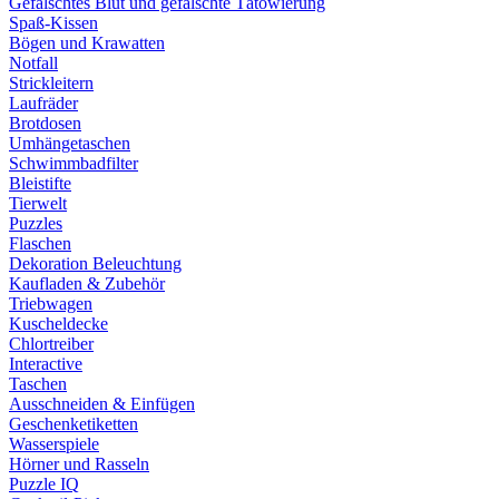
Gefälschtes Blut und gefälschte Tätowierung
Spaß-Kissen
Bögen und Krawatten
Notfall
Strickleitern
Laufräder
Brotdosen
Umhängetaschen
Schwimmbadfilter
Bleistifte
Tierwelt
Puzzles
Flaschen
Dekoration Beleuchtung
Kaufladen & Zubehör
Triebwagen
Kuscheldecke
Chlortreiber
Interactive
Taschen
Ausschneiden & Einfügen
Geschenketiketten
Wasserspiele
Hörner und Rasseln
Puzzle IQ