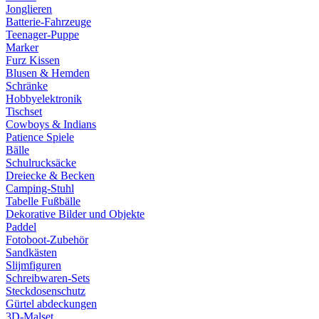
Jonglieren
Batterie-Fahrzeuge
Teenager-Puppe
Marker
Furz Kissen
Blusen & Hemden
Schränke
Hobbyelektronik
Tischset
Cowboys & Indians
Patience Spiele
Bälle
Schulrucksäcke
Dreiecke & Becken
Camping-Stuhl
Tabelle Fußbälle
Dekorative Bilder und Objekte
Paddel
Fotoboot-Zubehör
Sandkästen
Slijmfiguren
Schreibwaren-Sets
Steckdosenschutz
Gürtel abdeckungen
3D-Malset