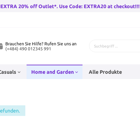
EXTRA 20% off Outlet*. Use Code: EXTRA20 at checkout!!!
Brauchen Sie Hilfe? Rufen Sie uns an
(+484) 490 012345 991
Casuals
Home and Garden
Alle Produkte
 Fahrräder
genhose
Bad-Racks
Teenage Puppenzubehör
Kinderfahrräder
Babysocken
Eckfahnen
Wandleuchten draußen
gefunden.
rräder Herren
Go-Karts
rren
Baby Wanderer
Beleuchtung
huh
n
Trampolines
Hüte
Stunt Skates
Haushaltsfolie und Taschen
r Damen
Wandern Fahrradfahren