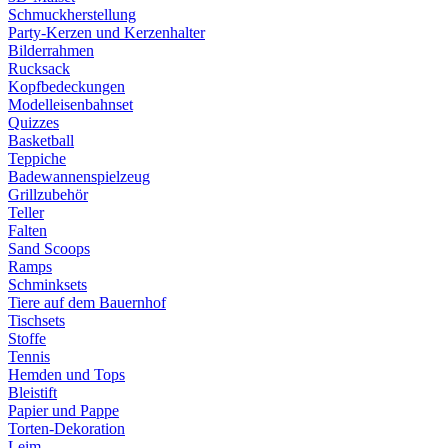
Schmuckherstellung
Party-Kerzen und Kerzenhalter
Bilderrahmen
Rucksack
Kopfbedeckungen
Modelleisenbahnset
Quizzes
Basketball
Teppiche
Badewannenspielzeug
Grillzubehör
Teller
Falten
Sand Scoops
Ramps
Schminksets
Tiere auf dem Bauernhof
Tischsets
Stoffe
Tennis
Hemden und Tops
Bleistift
Papier und Pappe
Torten-Dekoration
Leim