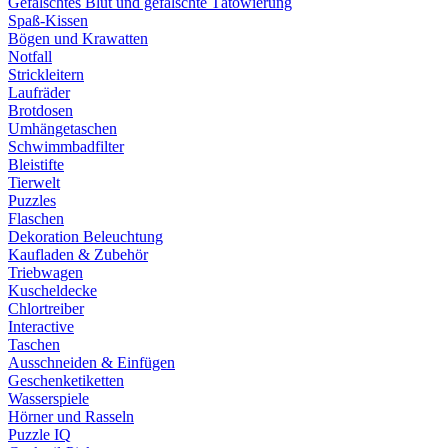
Gefälschtes Blut und gefälschte Tätowierung
Spaß-Kissen
Bögen und Krawatten
Notfall
Strickleitern
Laufräder
Brotdosen
Umhängetaschen
Schwimmbadfilter
Bleistifte
Tierwelt
Puzzles
Flaschen
Dekoration Beleuchtung
Kaufladen & Zubehör
Triebwagen
Kuscheldecke
Chlortreiber
Interactive
Taschen
Ausschneiden & Einfügen
Geschenketiketten
Wasserspiele
Hörner und Rasseln
Puzzle IQ