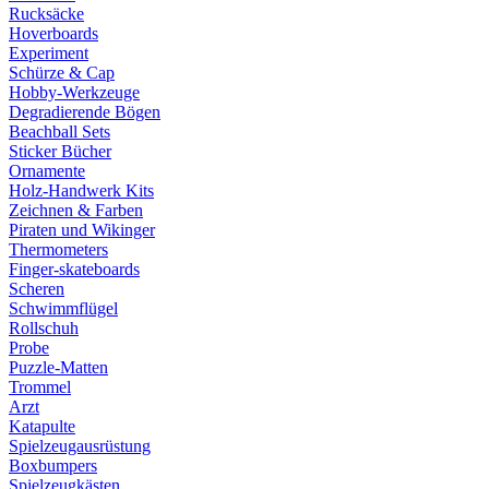
Rucksäcke
Hoverboards
Experiment
Schürze & Cap
Hobby-Werkzeuge
Degradierende Bögen
Beachball Sets
Sticker Bücher
Ornamente
Holz-Handwerk Kits
Zeichnen & Farben
Piraten und Wikinger
Thermometers
Finger-skateboards
Scheren
Schwimmflügel
Rollschuh
Probe
Puzzle-Matten
Trommel
Arzt
Katapulte
Spielzeugausrüstung
Boxbumpers
Spielzeugkästen