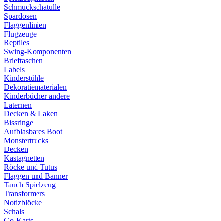
Schmuckschatulle
Spardosen
Flaggenlinien
Flugzeuge
Reptiles
Swing-Komponenten
Brieftaschen
Labels
Kinderstühle
Dekoratiematerialen
Kinderbücher andere
Laternen
Decken & Laken
Bissringe
Aufblasbares Boot
Monstertrucks
Decken
Kastagnetten
Röcke und Tutus
Flaggen und Banner
Tauch Spielzeug
Transformers
Notizblöcke
Schals
Go-Karts