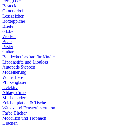
Ferngläser
Besteck
Gartenarbeit
Lesezeichen
Boxteppiche
Briefe
Globen
Wecker
Bears
Poster
Guitars
Bettdeckenbezüge für Kinder
Lippenstifte und Lipgloss
Autopeds Steppen
Modellierung
Wilde Tiere
Pfützengläser
Detektiv
Ablagekörbe
Musikspieler
Zeichenplatten & Tische
Wand- und Fensterdekoration
Farbe Bücher
Medaillen und Trophäen
Drachen