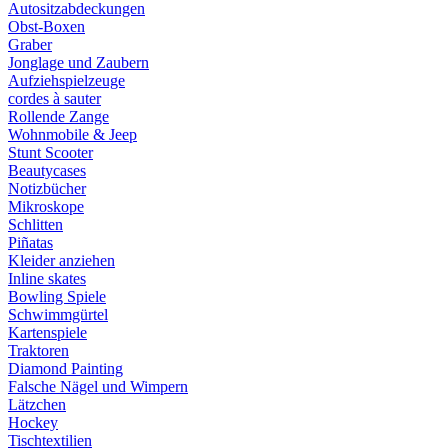
Autositzabdeckungen
Obst-Boxen
Graber
Jonglage und Zaubern
Aufziehspielzeuge
cordes à sauter
Rollende Zange
Wohnmobile & Jeep
Stunt Scooter
Beautycases
Notizbücher
Mikroskope
Schlitten
Piñatas
Kleider anziehen
Inline skates
Bowling Spiele
Schwimmgürtel
Kartenspiele
Traktoren
Diamond Painting
Falsche Nägel und Wimpern
Lätzchen
Hockey
Tischtextilien