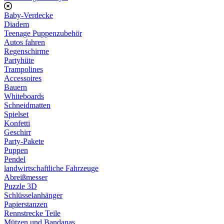
Baby-Verdecke
Diadem
Teenage Puppenzubehör
Autos fahren
Regenschirme
Partyhüte
Trampolines
Accessoires
Bauern
Whiteboards
Schneidmatten
Spielset
Konfetti
Geschirr
Party-Pakete
Puppen
Pendel
landwirtschaftliche Fahrzeuge
Abreißmesser
Puzzle 3D
Schlüsselanhänger
Papierstanzen
Rennstrecke Teile
Mützen und Bandanas