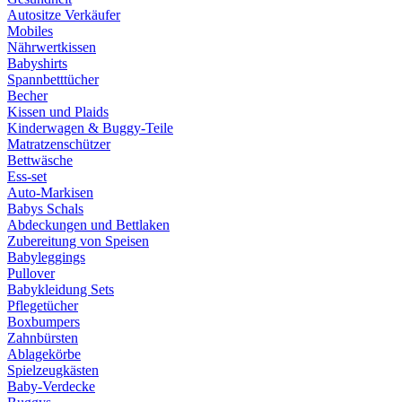
Autositze Verkäufer
Mobiles
Nährwertkissen
Babyshirts
Spannbetttücher
Becher
Kissen und Plaids
Kinderwagen & Buggy-Teile
Matratzenschützer
Bettwäsche
Ess-set
Auto-Markisen
Babys Schals
Abdeckungen und Bettlaken
Zubereitung von Speisen
Babyleggings
Pullover
Babykleidung Sets
Pflegetücher
Boxbumpers
Zahnbürsten
Ablagekörbe
Spielzeugkästen
Baby-Verdecke