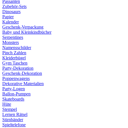
Passanten
Zubehör-Sets
Dinosaurs
Papier
Kalender
Geschenk-Verpackung
Baby und Kleinkindbücher
Serpentines
Monsters
Namensschilder
Pinch Zahlen
Kleiderbügel
Gym Taschen
Party-Dekoration
Geschenk-Dekoration
Poppenwagens
Dekorative Materialien
Party-Logen
Ballon-Pumpen
Skateboards
Hüte
Stempel
Lernen Rätsel
Stirnbänder
Spieltelefone