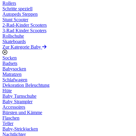
Rollers
Schritte speziell
Autopeds Steppen
Stunt Scooter
2-Rad-Kinder Scooters
3-Rad Kinder Scooters
Rollschuhe
Skateboards
Zur Kategorie Baby
Socken
Badsets
Babysocken
Matratzen
Schlafwagen
Dekoration Beleuchtung
Hüte
Baby Turnschuhe
Baby Strampler
Accessoires
Bürsten und Kämme
Flaschen
Teller
Baby-Strickjacken
Nachtlichter