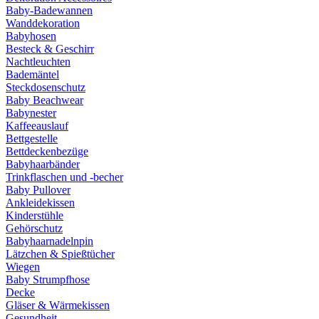
Baby-Badewannen
Wanddekoration
Babyhosen
Besteck & Geschirr
Nachtleuchten
Bademäntel
Steckdosenschutz
Baby Beachwear
Babynester
Kaffeeauslauf
Bettgestelle
Bettdeckenbezüge
Babyhaarbänder
Trinkflaschen und -becher
Baby Pullover
Ankleidekissen
Kinderstühle
Gehörschutz
Babyhaarnadelnpin
Lätzchen & Spießtücher
Wiegen
Baby Strumpfhose
Decke
Gläser & Wärmekissen
Gesundheit