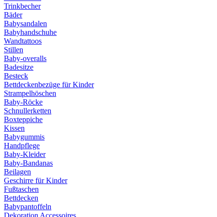
Trinkbecher
Bäder
Babysandalen
Babyhandschuhe
Wandtattoos
Stillen
Baby-overalls
Badesitze
Besteck
Bettdeckenbezüge für Kinder
Strampelhöschen
Baby-Röcke
Schnullerketten
Boxteppiche
Kissen
Babygummis
Handpflege
Baby-Kleider
Baby-Bandanas
Beilagen
Geschirre für Kinder
Fußtaschen
Bettdecken
Babypantoffeln
Dekoration Accessoires