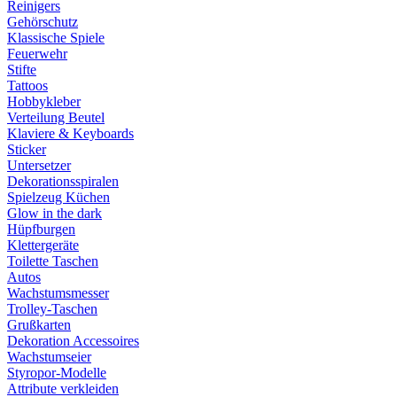
Reinigers
Gehörschutz
Klassische Spiele
Feuerwehr
Stifte
Tattoos
Hobbykleber
Verteilung Beutel
Klaviere & Keyboards
Sticker
Untersetzer
Dekorationsspiralen
Spielzeug Küchen
Glow in the dark
Hüpfburgen
Klettergeräte
Toilette Taschen
Autos
Wachstumsmesser
Trolley-Taschen
Grußkarten
Dekoration Accessoires
Wachstumseier
Styropor-Modelle
Attribute verkleiden