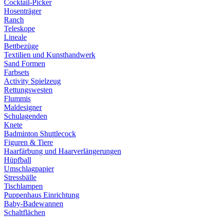
Cocktail-Picker
Hosenträger
Ranch
Teleskope
Lineale
Bettbezüge
Textilien und Kunsthandwerk
Sand Formen
Farbsets
Activity Spielzeug
Rettungswesten
Flummis
Maldesigner
Schulagenden
Knete
Badminton Shuttlecock
Figuren & Tiere
Haarfärbung und Haarverlängerungen
Hüpfball
Umschlagpapier
Stressbälle
Tischlampen
Puppenhaus Einrichtung
Baby-Badewannen
Schaltflächen