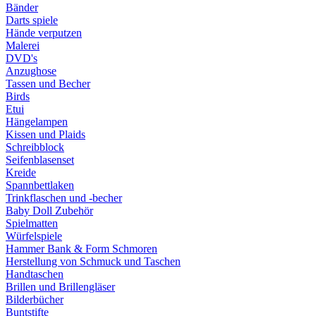
Bänder
Darts spiele
Hände verputzen
Malerei
DVD's
Anzughose
Tassen und Becher
Birds
Etui
Hängelampen
Kissen und Plaids
Schreibblock
Seifenblasenset
Kreide
Spannbettlaken
Trinkflaschen und -becher
Baby Doll Zubehör
Spielmatten
Würfelspiele
Hammer Bank & Form Schmoren
Herstellung von Schmuck und Taschen
Handtaschen
Brillen und Brillengläser
Bilderbücher
Buntstifte