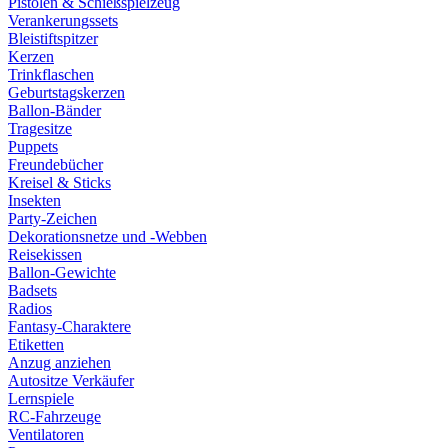
Pistolen & Schießspielzeug
Verankerungssets
Bleistiftspitzer
Kerzen
Trinkflaschen
Geburtstagskerzen
Ballon-Bänder
Tragesitze
Puppets
Freundebücher
Kreisel & Sticks
Insekten
Party-Zeichen
Dekorationsnetze und -Webben
Reisekissen
Ballon-Gewichte
Badsets
Radios
Fantasy-Charaktere
Etiketten
Anzug anziehen
Autositze Verkäufer
Lernspiele
RC-Fahrzeuge
Ventilatoren