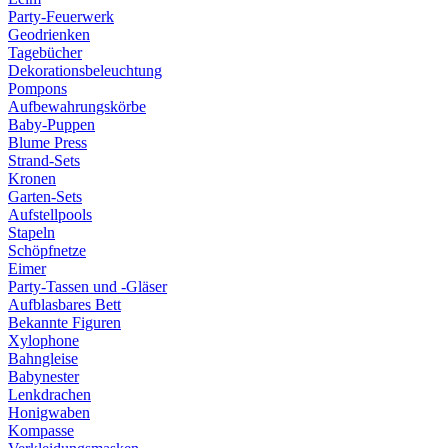
Party-Feuerwerk
Geodrienken
Tagebücher
Dekorationsbeleuchtung
Pompons
Aufbewahrungskörbe
Baby-Puppen
Blume Press
Strand-Sets
Kronen
Garten-Sets
Aufstellpools
Stapeln
Schöpfnetze
Eimer
Party-Tassen und -Gläser
Aufblasbares Bett
Bekannte Figuren
Xylophone
Bahngleise
Babynester
Lenkdrachen
Honigwaben
Kompasse