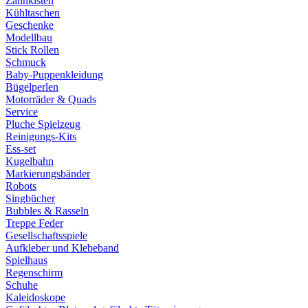
Zahnkisten
Kühltaschen
Geschenke
Modellbau
Stick Rollen
Schmuck
Baby-Puppenkleidung
Bügelperlen
Motorräder & Quads
Service
Pluche Spielzeug
Reinigungs-Kits
Ess-set
Kugelbahn
Markierungsbänder
Robots
Singbücher
Bubbles & Rasseln
Treppe Feder
Gesellschaftsspiele
Aufkleber und Klebeband
Spielhaus
Regenschirm
Schuhe
Kaleidoskope