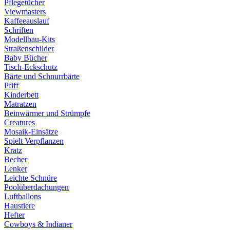
Pflegetücher
Viewmasters
Kaffeeauslauf
Schriften
Modellbau-Kits
Straßenschilder
Baby Bücher
Tisch-Eckschutz
Bärte und Schnurrbärte
Pfiff
Kinderbett
Matratzen
Beinwärmer und Strümpfe
Creatures
Mosaik-Einsätze
Spielt Verpflanzen
Kratz
Becher
Lenker
Leichte Schnüre
Poolüberdachungen
Luftballons
Haustiere
Hefter
Cowboys & Indianer