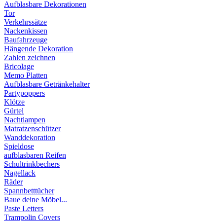
Aufblasbare Dekorationen
Tor
Verkehrssätze
Nackenkissen
Baufahrzeuge
Hängende Dekoration
Zahlen zeichnen
Bricolage
Memo Platten
Aufblasbare Getränkehalter
Partypoppers
Klötze
Gürtel
Nachtlampen
Matratzenschützer
Wanddekoration
Spieldose
aufblasbaren Reifen
Schultrinkbechers
Nagellack
Räder
Spannbetttücher
Baue deine Möbel...
Paste Letters
Trampolin Covers