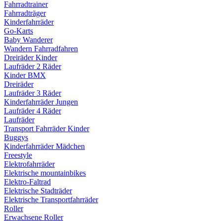
Fahrradtrainer
Fahrradträger
Kinderfahrräder
Go-Karts
Baby Wanderer
Wandern Fahrradfahren
Dreiräder Kinder
Laufräder 2 Räder
Kinder BMX
Dreiräder
Laufräder 3 Räder
Kinderfahrräder Jungen
Laufräder 4 Räder
Laufräder
Transport Fahrräder Kinder
Buggys
Kinderfahrräder Mädchen
Freestyle
Elektrofahrräder
Elektrische mountainbikes
Elektro-Faltrad
Elektrische Stadträder
Elektrische Transportfahrräder
Roller
Erwachsene Roller