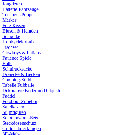
Jonglieren
Batterie-Fahrzeuge
Teenager-Puppe
Marker
Furz Kissen
Blusen & Hemden
Schränke
Hobbyelektronik
Tischset
Cowboys & Indians
Patience Spiele
Bälle
Schulrucksäcke
Dreiecke & Becken
Camping-Stuhl
Tabelle Fußbälle
Dekorative Bilder und Objekte
Paddel
Fotoboot-Zubehör
Sandkästen
Slijmfiguren
Schreibwaren-Sets
Steckdosenschutz
Gürtel abdeckungen
3D-Malset