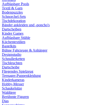
Aufblasbare Pools
Textil & Garn
Bodenpuzzles
Schnorchel-Sets
Tischdekoration
Bänder ankleiden und -poncho's
Dartscheiben
Kinder Games
Aufblasbare Stühle
Küchentextilien
Bastelkits
Bühne Fahrzeuge & Anhänger
Designstudio
Schnullerketten
Tischleuchten
Dartscheibe
Fliegendes Spielzeug
Teenager-Puppenkleidung
Kinderkameras
Hobby-Messer
Schaukelsitze
Waldtiere
Berühmte Figuren
Dias