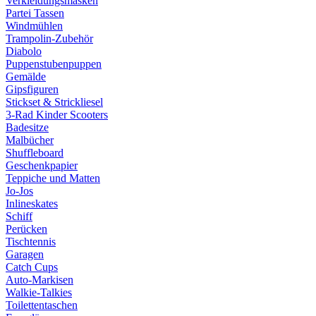
Verkleidungsmasken
Partei Tassen
Windmühlen
Trampolin-Zubehör
Diabolo
Puppenstubenpuppen
Gemälde
Gipsfiguren
Stickset & Strickliesel
3-Rad Kinder Scooters
Badesitze
Malbücher
Shuffleboard
Geschenkpapier
Teppiche und Matten
Jo-Jos
Inlineskates
Schiff
Perücken
Tischtennis
Garagen
Catch Cups
Auto-Markisen
Walkie-Talkies
Toilettentaschen