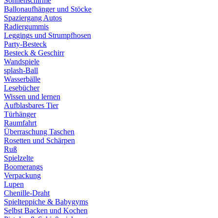
Sonnenschirme
Ballonaufhänger und Stöcke
Spaziergang Autos
Radiergummis
Leggings und Strumpfhosen
Party-Besteck
Besteck & Geschirr
Wandspiele
splash-Ball
Wasserbälle
Lesebücher
Wissen und lernen
Aufblasbares Tier
Türhänger
Raumfahrt
Überraschung Taschen
Rosetten und Schärpen
Ruß
Spielzelte
Boomerangs
Verpackung
Lupen
Chenille-Draht
Spielteppiche & Babygyms
Selbst Backen und Kochen