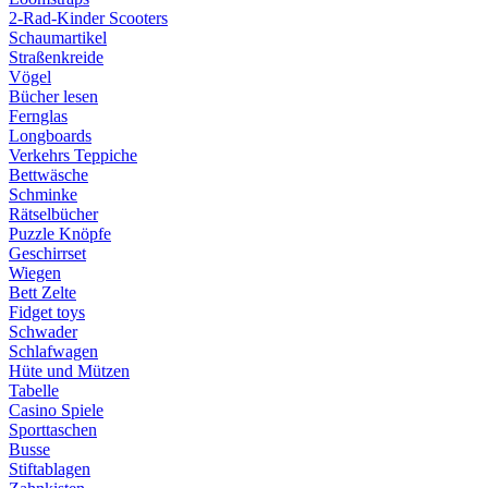
2-Rad-Kinder Scooters
Schaumartikel
Straßenkreide
Vögel
Bücher lesen
Fernglas
Longboards
Verkehrs Teppiche
Bettwäsche
Schminke
Rätselbücher
Puzzle Knöpfe
Geschirrset
Wiegen
Bett Zelte
Fidget toys
Schwader
Schlafwagen
Hüte und Mützen
Tabelle
Casino Spiele
Sporttaschen
Busse
Stiftablagen