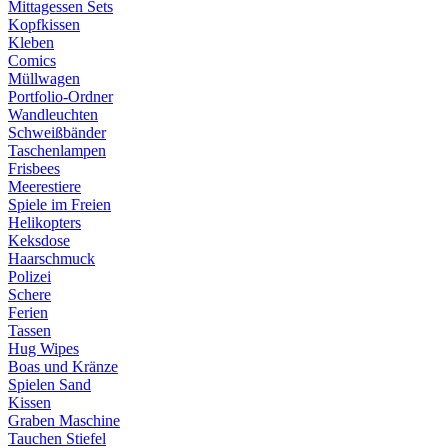
Mittagessen Sets
Kopfkissen
Kleben
Comics
Müllwagen
Portfolio-Ordner
Wandleuchten
Schweißbänder
Taschenlampen
Frisbees
Meerestiere
Spiele im Freien
Helikopters
Keksdose
Haarschmuck
Polizei
Schere
Ferien
Tassen
Hug Wipes
Boas und Kränze
Spielen Sand
Kissen
Graben Maschine
Tauchen Stiefel