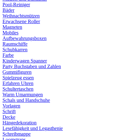
Pool-Reiniger
Bäder
Weihnachtsmützen
Erwachsene Roller
Magneten
Mobiles
Aufbewahrungsboxen
Raumschiffe
Schubkarren
Farbe
Kinderwagen Spanner
Party Buchstaben und Zahlen
Gummifiguren
Spielzeug essen
Erfahren Uhren
Schultertaschen
Warm Umarmungen
Schals und Handschuhe
Vorlagen
Schrift
Decke
Hängedekoration
Lesefähigkeit und Legasthenie
Schreibmappe
Loomstraps