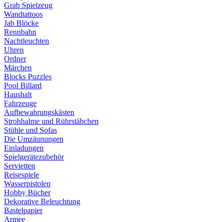
Grab Spielzeug
Wandtattoos
Jab Blöcke
Rennbahn
Nachtleuchten
Uhren
Ordner
Märchen
Blocks Puzzles
Pool Billard
Haushalt
Fahrzeuge
Aufbewahrungskästen
Strohhalme und Rührstäbchen
Stühle und Sofas
Die Umzäunungen
Einladungen
Spielgerätezubehör
Servietten
Reisespiele
Wasserpistolen
Hobby Bücher
Dekorative Beleuchtung
Bastelpapier
Armee