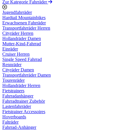
Zur Kategorie Fahrräder
Jugendfahrräder
Hardtail Mountainbikes
Erwachsenen Fahrräder
Transportfahrräder Herren
Cityräder Herren
Hollandräder Damen
Mutter-Kind-Fahrrad
Einräder
Cruiser Herren
Single Speed Fahrrad
Rennräder
Cityräder Damen
Transportfahrräder Damen
Tourenräder
Hollandräder Herren
Fietstrainers
Fahrradanhänger
Fahrradtrainer Zubehör
Lastenfahrräder
Fietstrainer Accessoires
Hoverboards
Falträder
Fahrrad-Anhänger