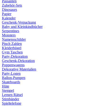
Passanten
Zubehör-Sets
Dinosaurs
Papier
Kalender
Geschenk-Verpackung
Baby und Kleinkindbücher
Serpentines
Monsters
Namensschilder
Pinch Zahlen
Kleiderbügel
Gym Taschen
Party-Dekoration
Geschenk-Dekoration
Poppenwagens
Dekorative Materialien
Party-Logen
Ballon-Pumpen
Skateboards
Hüte
Stempel
Lernen Rätsel
Stirnbänder
Spieltelefone