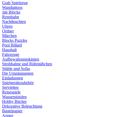
Grab Spielzeug
Wandtattoos
Jab Blöcke
Rennbahn
Nachtleuchten
Uhren
Ordner
Märchen
Blocks Puzzles
Pool Billard
Haushalt
Fahrzeuge
Aufbewahrungskästen
Strohhalme und Rührstäbchen
Stühle und Sofas
Die Umzäunungen
Einladungen
Spielgerätezubehör
Servietten
Reisespiele
Wasserpistolen
Hobby Bücher
Dekorative Beleuchtung
Bastelpapier
Armee