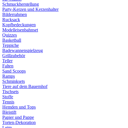
Schmuckherstellung
Party-Kerzen und Kerzenhalter
Bilderrahmen
Rucksack
Kopfbedeckungen
Modelleisenbahnset
Quizzes
Basketball
Teppiche
Badewannenspielzeug
Grillzubehör
Teller
Falten
Sand Scoops
Ramps
Schminksets
Tiere auf dem Bauernhof
Tischsets
Stoffe
Tennis
Hemden und Tops
Bleistift
Papier und Pappe
Torten-Dekoration
Leim