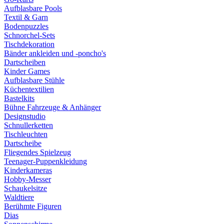
Aufblasbare Pools
Textil & Garn
Bodenpuzzles
Schnorchel-Sets
Tischdekoration
Bänder ankleiden und -poncho's
Dartscheiben
Kinder Games
Aufblasbare Stühle
Küchentextilien
Bastelkits
Bühne Fahrzeuge & Anhänger
Designstudio
Schnullerketten
Tischleuchten
Dartscheibe
Fliegendes Spielzeug
Teenager-Puppenkleidung
Kinderkameras
Hobby-Messer
Schaukelsitze
Waldtiere
Berühmte Figuren
Dias