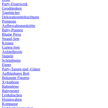
Party-Feuerwerk
Geodrienken
Tagebücher
Dekorationsbeleuchtung
Pompons
Aufbewahrungskörbe
Baby-Puppen
Blume Press
Strand-Sets
Kronen
Garten-Sets
Aufstellpools
Stapeln
Schöpfnetze
Eimer
Party-Tassen und -Gläser
Aufblasbares Bett
Bekannte Figuren
Xylophone
Bahngleise
Babynester
Lenkdrachen
Honigwaben
Kompasse