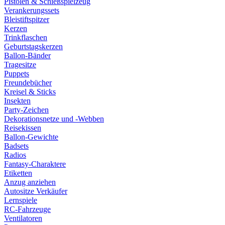
Pistolen & Schießspielzeug
Verankerungssets
Bleistiftspitzer
Kerzen
Trinkflaschen
Geburtstagskerzen
Ballon-Bänder
Tragesitze
Puppets
Freundebücher
Kreisel & Sticks
Insekten
Party-Zeichen
Dekorationsnetze und -Webben
Reisekissen
Ballon-Gewichte
Badsets
Radios
Fantasy-Charaktere
Etiketten
Anzug anziehen
Autositze Verkäufer
Lernspiele
RC-Fahrzeuge
Ventilatoren