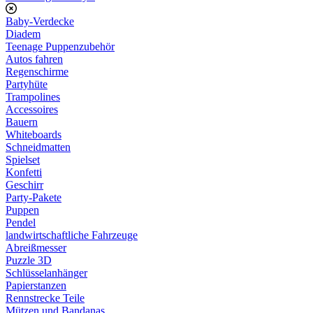
Baby-Verdecke
Diadem
Teenage Puppenzubehör
Autos fahren
Regenschirme
Partyhüte
Trampolines
Accessoires
Bauern
Whiteboards
Schneidmatten
Spielset
Konfetti
Geschirr
Party-Pakete
Puppen
Pendel
landwirtschaftliche Fahrzeuge
Abreißmesser
Puzzle 3D
Schlüsselanhänger
Papierstanzen
Rennstrecke Teile
Mützen und Bandanas