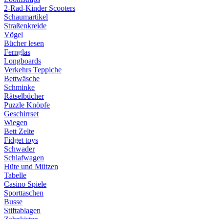
2-Rad-Kinder Scooters
Schaumartikel
Straßenkreide
Vögel
Bücher lesen
Fernglas
Longboards
Verkehrs Teppiche
Bettwäsche
Schminke
Rätselbücher
Puzzle Knöpfe
Geschirrset
Wiegen
Bett Zelte
Fidget toys
Schwader
Schlafwagen
Hüte und Mützen
Tabelle
Casino Spiele
Sporttaschen
Busse
Stiftablagen