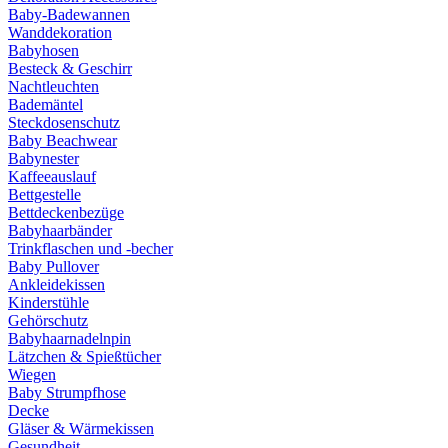
Baby-Badewannen
Wanddekoration
Babyhosen
Besteck & Geschirr
Nachtleuchten
Bademäntel
Steckdosenschutz
Baby Beachwear
Babynester
Kaffeeauslauf
Bettgestelle
Bettdeckenbezüge
Babyhaarbänder
Trinkflaschen und -becher
Baby Pullover
Ankleidekissen
Kinderstühle
Gehörschutz
Babyhaarnadelnpin
Lätzchen & Spießtücher
Wiegen
Baby Strumpfhose
Decke
Gläser & Wärmekissen
Gesundheit