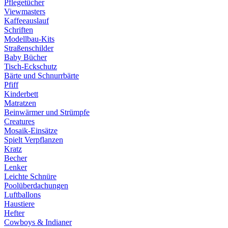
Pflegetücher
Viewmasters
Kaffeeauslauf
Schriften
Modellbau-Kits
Straßenschilder
Baby Bücher
Tisch-Eckschutz
Bärte und Schnurrbärte
Pfiff
Kinderbett
Matratzen
Beinwärmer und Strümpfe
Creatures
Mosaik-Einsätze
Spielt Verpflanzen
Kratz
Becher
Lenker
Leichte Schnüre
Poolüberdachungen
Luftballons
Haustiere
Hefter
Cowboys & Indianer