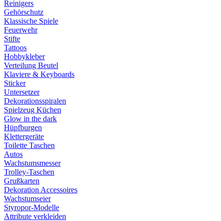
Reinigers
Gehörschutz
Klassische Spiele
Feuerwehr
Stifte
Tattoos
Hobbykleber
Verteilung Beutel
Klaviere & Keyboards
Sticker
Untersetzer
Dekorationsspiralen
Spielzeug Küchen
Glow in the dark
Hüpfburgen
Klettergeräte
Toilette Taschen
Autos
Wachstumsmesser
Trolley-Taschen
Grußkarten
Dekoration Accessoires
Wachstumseier
Styropor-Modelle
Attribute verkleiden