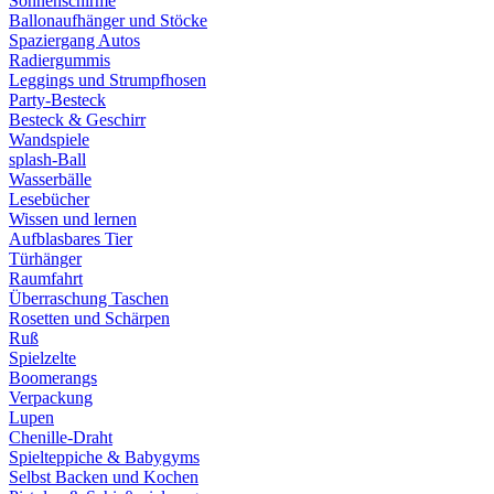
Sonnenschirme
Ballonaufhänger und Stöcke
Spaziergang Autos
Radiergummis
Leggings und Strumpfhosen
Party-Besteck
Besteck & Geschirr
Wandspiele
splash-Ball
Wasserbälle
Lesebücher
Wissen und lernen
Aufblasbares Tier
Türhänger
Raumfahrt
Überraschung Taschen
Rosetten und Schärpen
Ruß
Spielzelte
Boomerangs
Verpackung
Lupen
Chenille-Draht
Spielteppiche & Babygyms
Selbst Backen und Kochen