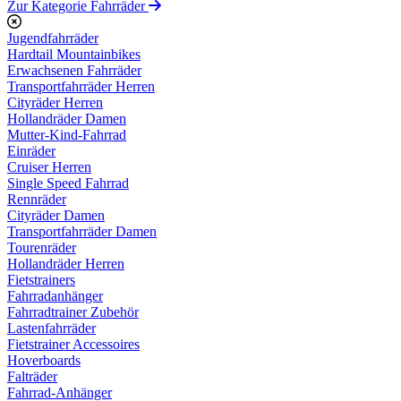
Zur Kategorie Fahrräder
Jugendfahrräder
Hardtail Mountainbikes
Erwachsenen Fahrräder
Transportfahrräder Herren
Cityräder Herren
Hollandräder Damen
Mutter-Kind-Fahrrad
Einräder
Cruiser Herren
Single Speed Fahrrad
Rennräder
Cityräder Damen
Transportfahrräder Damen
Tourenräder
Hollandräder Herren
Fietstrainers
Fahrradanhänger
Fahrradtrainer Zubehör
Lastenfahrräder
Fietstrainer Accessoires
Hoverboards
Falträder
Fahrrad-Anhänger