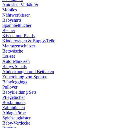
Autositze Verkäufer
Mobiles
Nährwertkissen
Babyshirts
Spannbetttücher
Becher
Kissen und Plaids
Kinderwagen & Buggy-Teile
Matratzenschützer
Bettwäsche
Ess-set
Auto-Markisen
Babys Schals
Abdeckungen und Bettlaken
Zubereitung von Speisen
Babyleggings
Pullover
Babykleidung Sets
Pflegetücher
Boxbumpers
Zahnbürsten
Ablagekörbe
Spielzeugkästen
Baby-Verdecke