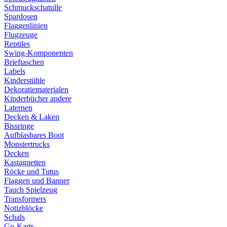
Schmuckschatulle
Spardosen
Flaggenlinien
Flugzeuge
Reptiles
Swing-Komponenten
Brieftaschen
Labels
Kinderstühle
Dekoratiematerialen
Kinderbücher andere
Laternen
Decken & Laken
Bissringe
Aufblasbares Boot
Monstertrucks
Decken
Kastagnetten
Röcke und Tutus
Flaggen und Banner
Tauch Spielzeug
Transformers
Notizblöcke
Schals
Go-Karts