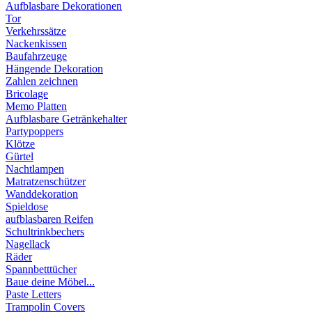
Aufblasbare Dekorationen
Tor
Verkehrssätze
Nackenkissen
Baufahrzeuge
Hängende Dekoration
Zahlen zeichnen
Bricolage
Memo Platten
Aufblasbare Getränkehalter
Partypoppers
Klötze
Gürtel
Nachtlampen
Matratzenschützer
Wanddekoration
Spieldose
aufblasbaren Reifen
Schultrinkbechers
Nagellack
Räder
Spannbetttücher
Baue deine Möbel...
Paste Letters
Trampolin Covers