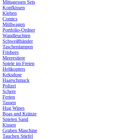
Mittagessen Sets
Kopfkissen
Kleben
Comics
Müllwagen
Portfolio-Ordner
Wandleuchten
Schweißbänder
Taschenlampen
Frisbees
Meerestiere
Spiele im Freien
Helikopters
Keksdose
Haarschmuck
Polizei
Schere
Ferien
Tassen
Hug Wipes
Boas und Kränze
Spielen Sand
Kissen
Graben Maschine
Tauchen Stiefel