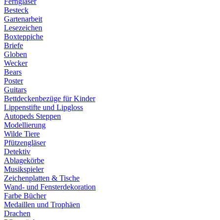
Ferngläser
Besteck
Gartenarbeit
Lesezeichen
Boxteppiche
Briefe
Globen
Wecker
Bears
Poster
Guitars
Bettdeckenbezüge für Kinder
Lippenstifte und Lipgloss
Autopeds Steppen
Modellierung
Wilde Tiere
Pfützengläser
Detektiv
Ablagekörbe
Musikspieler
Zeichenplatten & Tische
Wand- und Fensterdekoration
Farbe Bücher
Medaillen und Trophäen
Drachen