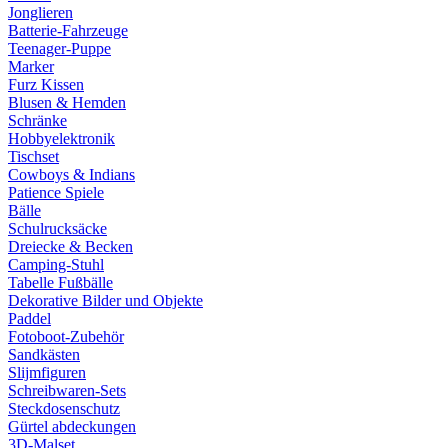
Jonglieren
Batterie-Fahrzeuge
Teenager-Puppe
Marker
Furz Kissen
Blusen & Hemden
Schränke
Hobbyelektronik
Tischset
Cowboys & Indians
Patience Spiele
Bälle
Schulrucksäcke
Dreiecke & Becken
Camping-Stuhl
Tabelle Fußbälle
Dekorative Bilder und Objekte
Paddel
Fotoboot-Zubehör
Sandkästen
Slijmfiguren
Schreibwaren-Sets
Steckdosenschutz
Gürtel abdeckungen
3D-Malset