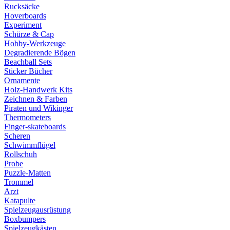
Rucksäcke
Hoverboards
Experiment
Schürze & Cap
Hobby-Werkzeuge
Degradierende Bögen
Beachball Sets
Sticker Bücher
Ornamente
Holz-Handwerk Kits
Zeichnen & Farben
Piraten und Wikinger
Thermometers
Finger-skateboards
Scheren
Schwimmflügel
Rollschuh
Probe
Puzzle-Matten
Trommel
Arzt
Katapulte
Spielzeugausrüstung
Boxbumpers
Spielzeugkästen