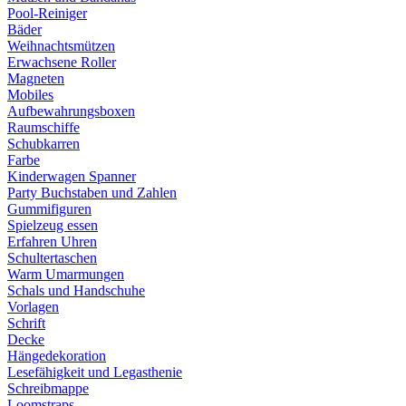
Pool-Reiniger
Bäder
Weihnachtsmützen
Erwachsene Roller
Magneten
Mobiles
Aufbewahrungsboxen
Raumschiffe
Schubkarren
Farbe
Kinderwagen Spanner
Party Buchstaben und Zahlen
Gummifiguren
Spielzeug essen
Erfahren Uhren
Schultertaschen
Warm Umarmungen
Schals und Handschuhe
Vorlagen
Schrift
Decke
Hängedekoration
Lesefähigkeit und Legasthenie
Schreibmappe
Loomstraps