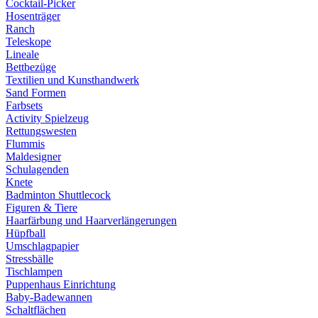
Cocktail-Picker
Hosenträger
Ranch
Teleskope
Lineale
Bettbezüge
Textilien und Kunsthandwerk
Sand Formen
Farbsets
Activity Spielzeug
Rettungswesten
Flummis
Maldesigner
Schulagenden
Knete
Badminton Shuttlecock
Figuren & Tiere
Haarfärbung und Haarverlängerungen
Hüpfball
Umschlagpapier
Stressbälle
Tischlampen
Puppenhaus Einrichtung
Baby-Badewannen
Schaltflächen