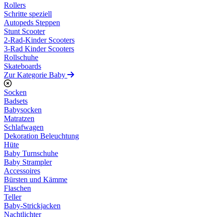
Rollers
Schritte speziell
Autopeds Steppen
Stunt Scooter
2-Rad-Kinder Scooters
3-Rad Kinder Scooters
Rollschuhe
Skateboards
Zur Kategorie Baby
Socken
Badsets
Babysocken
Matratzen
Schlafwagen
Dekoration Beleuchtung
Hüte
Baby Turnschuhe
Baby Strampler
Accessoires
Bürsten und Kämme
Flaschen
Teller
Baby-Strickjacken
Nachtlichter