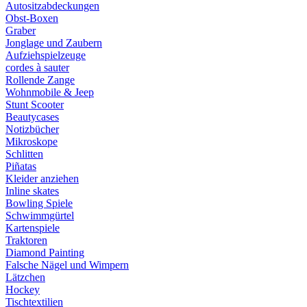
Autositzabdeckungen
Obst-Boxen
Graber
Jonglage und Zaubern
Aufziehspielzeuge
cordes à sauter
Rollende Zange
Wohnmobile & Jeep
Stunt Scooter
Beautycases
Notizbücher
Mikroskope
Schlitten
Piñatas
Kleider anziehen
Inline skates
Bowling Spiele
Schwimmgürtel
Kartenspiele
Traktoren
Diamond Painting
Falsche Nägel und Wimpern
Lätzchen
Hockey
Tischtextilien