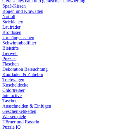
Gefälschtes Blut und gefälschte Tätowierung
Spaß-Kissen
Bögen und Krawatten
Notfall
Strickleitern
Laufräder
Brotdosen
Umhängetaschen
Schwimmbadfilter
Bleistifte
Tierwelt
Puzzles
Flaschen
Dekoration Beleuchtung
Kaufladen & Zubehör
Triebwagen
Kuscheldecke
Chlortreiber
Interactive
Taschen
Ausschneiden & Einfügen
Geschenketiketten
Wasserspiele
Hörner und Rasseln
Puzzle IQ