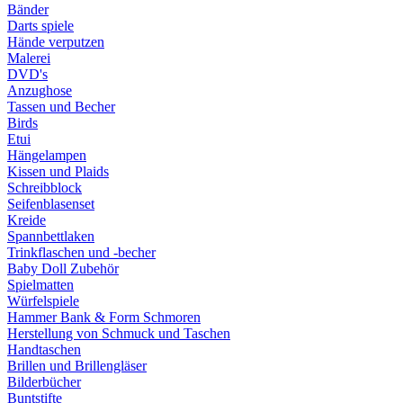
Bänder
Darts spiele
Hände verputzen
Malerei
DVD's
Anzughose
Tassen und Becher
Birds
Etui
Hängelampen
Kissen und Plaids
Schreibblock
Seifenblasenset
Kreide
Spannbettlaken
Trinkflaschen und -becher
Baby Doll Zubehör
Spielmatten
Würfelspiele
Hammer Bank & Form Schmoren
Herstellung von Schmuck und Taschen
Handtaschen
Brillen und Brillengläser
Bilderbücher
Buntstifte