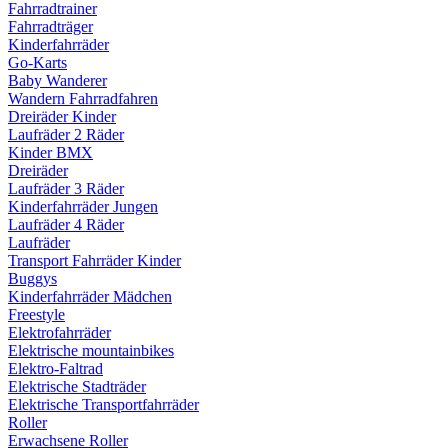
Fahrradtrainer
Fahrradträger
Kinderfahrräder
Go-Karts
Baby Wanderer
Wandern Fahrradfahren
Dreiräder Kinder
Laufräder 2 Räder
Kinder BMX
Dreiräder
Laufräder 3 Räder
Kinderfahrräder Jungen
Laufräder 4 Räder
Laufräder
Transport Fahrräder Kinder
Buggys
Kinderfahrräder Mädchen
Freestyle
Elektrofahrräder
Elektrische mountainbikes
Elektro-Faltrad
Elektrische Stadträder
Elektrische Transportfahrräder
Roller
Erwachsene Roller