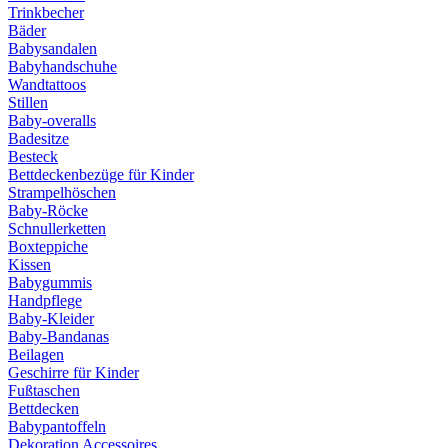
Trinkbecher
Bäder
Babysandalen
Babyhandschuhe
Wandtattoos
Stillen
Baby-overalls
Badesitze
Besteck
Bettdeckenbezüge für Kinder
Strampelhöschen
Baby-Röcke
Schnullerketten
Boxteppiche
Kissen
Babygummis
Handpflege
Baby-Kleider
Baby-Bandanas
Beilagen
Geschirre für Kinder
Fußtaschen
Bettdecken
Babypantoffeln
Dekoration Accessoires