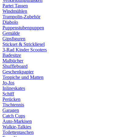
Verkleidungsmasken
Partei Tassen
Windmühlen
Trampolin-Zubehör
Diabolo
Puppenstubenpuppen
Gemälde
Gipsfiguren
Stickset & Strickliesel
3-Rad Kinder Scooters
Badesitze
Malbücher
Shuffleboard
Geschenkpapier
Teppiche und Matten
Jo-Jos
Inlineskates
Schiff
Perücken
Tischtennis
Garagen
Catch Cups
Auto-Markisen
Walkie-Talkies
Toilettentaschen