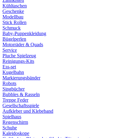
Zahnkisten
Kühltaschen
Geschenke
Modellbau
Stick Rollen
Schmuck
Baby-Puppenkleidung
Bügelperlen
Motorräder & Quads
Service
Pluche Spielzeug
Reinigungs-Kits
Ess-set
Kugelbahn
Markierungsbänder
Robots
Singbücher
Bubbles & Rasseln
Treppe Feder
Gesellschaftsspiele
Aufkleber und Klebeband
Spielhaus
Regenschirm
Schuhe
Kaleidoskope