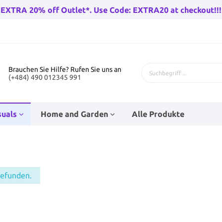
EXTRA 20% off Outlet*. Use Code: EXTRA20 at checkout!!!
Brauchen Sie Hilfe? Rufen Sie uns an
(+484) 490 012345 991
suals
Home and Garden
Alle Produkte
 Fahrräder
genhose
Bad-Racks
Teenage Puppenzubehör
Kinderfahrräder
Babysocken
Eckfahnen
Wandleuchten draußen
gefunden.
rräder Herren
Go-Karts
rren
Baby Wanderer
Beleuchtung
huh
n
Trampolines
Hüte
Stunt Skates
Haushaltsfolie und Taschen
r Damen
Wandern Fahrradfahren