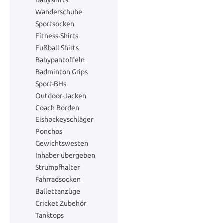
Babyshirts
Nagellack
Räder
Wanderschuhe
Trinkflaschen und -becher
Con
Golf Spikes
Sitzkissen
Sportsocken
Paste Letters
Trampolin Co
Fitness-Shirts
Fußball Shirts
Laufschuhe
Wegeleuchte
Dart
Dusche Wec
Babypantoffeln
Jab Blöcke
Rennbahn
Badminton Grips
Körperwärmer
Reparatur- und Ersatzteile
Laufshirts
Scheinwerfe
Sport-BHs
Ordner
Märchen
Outdoor-Jacken
Coach Borden
Sporthandtücher
Aufbewahrungskörbe
Schutzbrille
Bettbezüge
Eishockeyschläger
Haushalt
Fahrzeuge
Ponchos
Wandersocken
Ficker
Laufhose
Reinigungsm
Gewichtswesten
Stühle und Sofas
Die Umzäun
Inhaber übergeben
Strumpfhalter
Sportbetreuung
Aufbewahrungsboxen
Sporttasche
Deckenleuc
Servietten
Reisespiele
Fahrradsocken
Ballettanzüge
Pionnen
Arbeitshandschuhe
Regen Mänte
Bratschlitte
Cricket Zubehör
Dekorative Beleuchtung
Bastelpapier
Tanktops