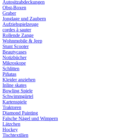
Autositzabdeckungen
Obst-Boxen
Graber
Jonglage und Zaubern
Aufziehspielzeuge
cordes à sauter
Rollende Zange
Wohnmobile & Jeep
Stunt Scooter
Beautycases
Notizbücher
Mikroskope
Schlitten
Piñatas
Kleider anziehen
Inline skates
Bowling Spiele
Schwimmgürtel
Kartenspiele
Traktoren
Diamond Painting
Falsche Nägel und Wimpern
Lätzchen
Hockey
Tischtextilien