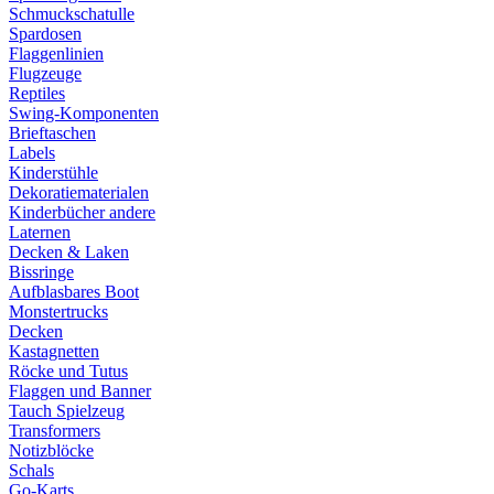
Schmuckschatulle
Spardosen
Flaggenlinien
Flugzeuge
Reptiles
Swing-Komponenten
Brieftaschen
Labels
Kinderstühle
Dekoratiematerialen
Kinderbücher andere
Laternen
Decken & Laken
Bissringe
Aufblasbares Boot
Monstertrucks
Decken
Kastagnetten
Röcke und Tutus
Flaggen und Banner
Tauch Spielzeug
Transformers
Notizblöcke
Schals
Go-Karts