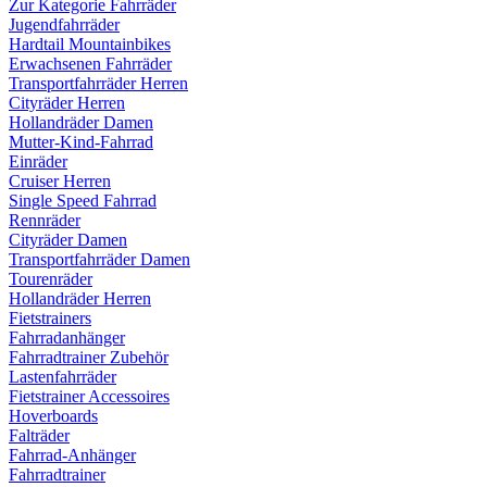
Zur Kategorie Fahrräder
Jugendfahrräder
Hardtail Mountainbikes
Erwachsenen Fahrräder
Transportfahrräder Herren
Cityräder Herren
Hollandräder Damen
Mutter-Kind-Fahrrad
Einräder
Cruiser Herren
Single Speed Fahrrad
Rennräder
Cityräder Damen
Transportfahrräder Damen
Tourenräder
Hollandräder Herren
Fietstrainers
Fahrradanhänger
Fahrradtrainer Zubehör
Lastenfahrräder
Fietstrainer Accessoires
Hoverboards
Falträder
Fahrrad-Anhänger
Fahrradtrainer