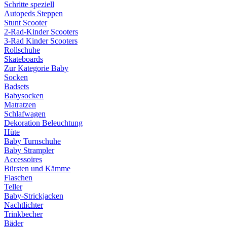
Schritte speziell
Autopeds Steppen
Stunt Scooter
2-Rad-Kinder Scooters
3-Rad Kinder Scooters
Rollschuhe
Skateboards
Zur Kategorie Baby
Socken
Badsets
Babysocken
Matratzen
Schlafwagen
Dekoration Beleuchtung
Hüte
Baby Turnschuhe
Baby Strampler
Accessoires
Bürsten und Kämme
Flaschen
Teller
Baby-Strickjacken
Nachtlichter
Trinkbecher
Bäder