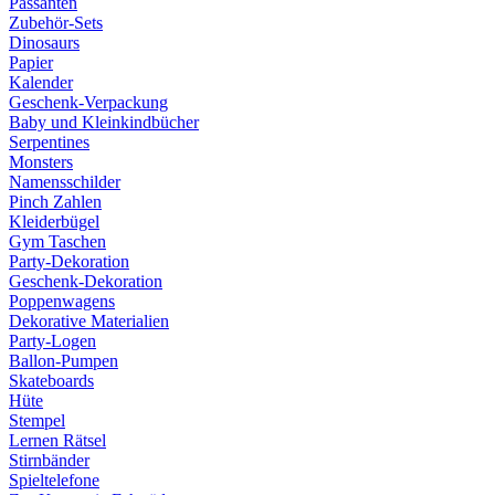
Passanten
Zubehör-Sets
Dinosaurs
Papier
Kalender
Geschenk-Verpackung
Baby und Kleinkindbücher
Serpentines
Monsters
Namensschilder
Pinch Zahlen
Kleiderbügel
Gym Taschen
Party-Dekoration
Geschenk-Dekoration
Poppenwagens
Dekorative Materialien
Party-Logen
Ballon-Pumpen
Skateboards
Hüte
Stempel
Lernen Rätsel
Stirnbänder
Spieltelefone