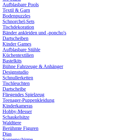
Aufblasbare Pools
Textil & Garn
Bodenpuzzles
Schnorchel-Sets
Tischdekoration
Bänder ankleiden und -poncho's
Dartscheiben
Kinder Games
Aufblasbare Stühle
Küchentextilien
Bastelkits
Bühne Fahrzeuge & Anhänger
Designstudio
Schnullerketten
Tischleuchten
Dartscheibe
Fliegendes Spielzeug
Teenager-Puppenkleidung
Kinderkameras
Hobby-Messer
Schaukelsitze
Waldtiere
Berühmte Figuren
Dias
Sonnenschirme