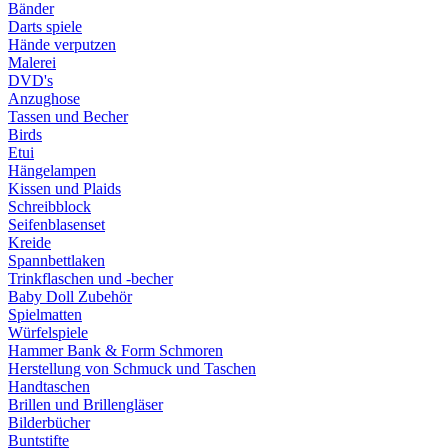
Bänder
Darts spiele
Hände verputzen
Malerei
DVD's
Anzughose
Tassen und Becher
Birds
Etui
Hängelampen
Kissen und Plaids
Schreibblock
Seifenblasenset
Kreide
Spannbettlaken
Trinkflaschen und -becher
Baby Doll Zubehör
Spielmatten
Würfelspiele
Hammer Bank & Form Schmoren
Herstellung von Schmuck und Taschen
Handtaschen
Brillen und Brillengläser
Bilderbücher
Buntstifte