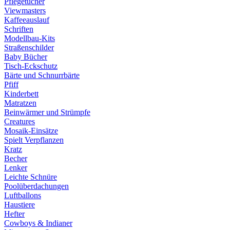
Pflegetücher
Viewmasters
Kaffeeauslauf
Schriften
Modellbau-Kits
Straßenschilder
Baby Bücher
Tisch-Eckschutz
Bärte und Schnurrbärte
Pfiff
Kinderbett
Matratzen
Beinwärmer und Strümpfe
Creatures
Mosaik-Einsätze
Spielt Verpflanzen
Kratz
Becher
Lenker
Leichte Schnüre
Poolüberdachungen
Luftballons
Haustiere
Hefter
Cowboys & Indianer