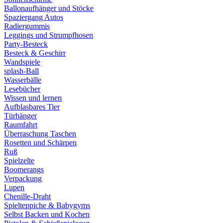
Ballonaufhänger und Stöcke
Spaziergang Autos
Radiergummis
Leggings und Strumpfhosen
Party-Besteck
Besteck & Geschirr
Wandspiele
splash-Ball
Wasserbälle
Lesebücher
Wissen und lernen
Aufblasbares Tier
Türhänger
Raumfahrt
Überraschung Taschen
Rosetten und Schärpen
Ruß
Spielzelte
Boomerangs
Verpackung
Lupen
Chenille-Draht
Spielteppiche & Babygyms
Selbst Backen und Kochen