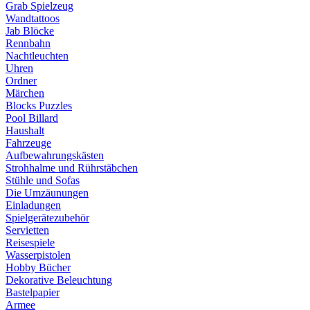
Grab Spielzeug
Wandtattoos
Jab Blöcke
Rennbahn
Nachtleuchten
Uhren
Ordner
Märchen
Blocks Puzzles
Pool Billard
Haushalt
Fahrzeuge
Aufbewahrungskästen
Strohhalme und Rührstäbchen
Stühle und Sofas
Die Umzäunungen
Einladungen
Spielgerätezubehör
Servietten
Reisespiele
Wasserpistolen
Hobby Bücher
Dekorative Beleuchtung
Bastelpapier
Armee