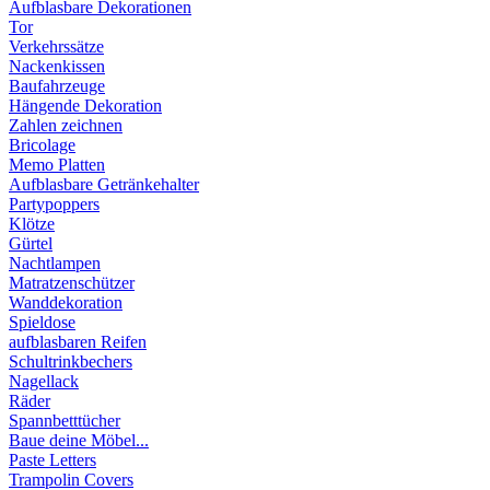
Aufblasbare Dekorationen
Tor
Verkehrssätze
Nackenkissen
Baufahrzeuge
Hängende Dekoration
Zahlen zeichnen
Bricolage
Memo Platten
Aufblasbare Getränkehalter
Partypoppers
Klötze
Gürtel
Nachtlampen
Matratzenschützer
Wanddekoration
Spieldose
aufblasbaren Reifen
Schultrinkbechers
Nagellack
Räder
Spannbetttücher
Baue deine Möbel...
Paste Letters
Trampolin Covers