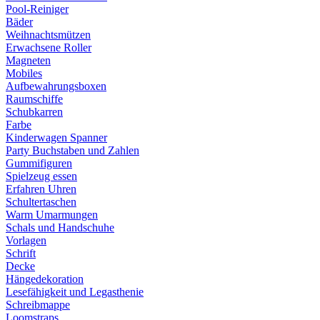
Pool-Reiniger
Bäder
Weihnachtsmützen
Erwachsene Roller
Magneten
Mobiles
Aufbewahrungsboxen
Raumschiffe
Schubkarren
Farbe
Kinderwagen Spanner
Party Buchstaben und Zahlen
Gummifiguren
Spielzeug essen
Erfahren Uhren
Schultertaschen
Warm Umarmungen
Schals und Handschuhe
Vorlagen
Schrift
Decke
Hängedekoration
Lesefähigkeit und Legasthenie
Schreibmappe
Loomstraps