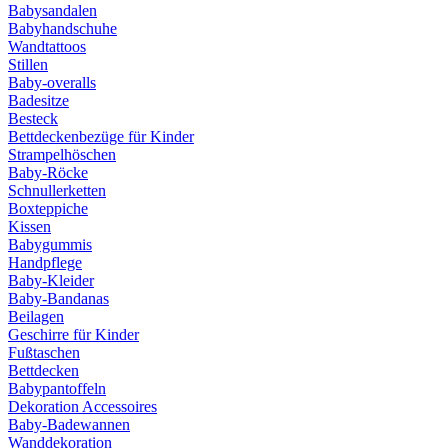
Babysandalen
Babyhandschuhe
Wandtattoos
Stillen
Baby-overalls
Badesitze
Besteck
Bettdeckenbezüge für Kinder
Strampelhöschen
Baby-Röcke
Schnullerketten
Boxteppiche
Kissen
Babygummis
Handpflege
Baby-Kleider
Baby-Bandanas
Beilagen
Geschirre für Kinder
Fußtaschen
Bettdecken
Babypantoffeln
Dekoration Accessoires
Baby-Badewannen
Wanddekoration