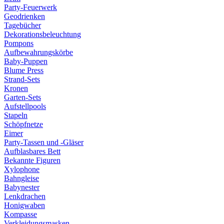
Party-Feuerwerk
Geodrienken
Tagebücher
Dekorationsbeleuchtung
Pompons
Aufbewahrungskörbe
Baby-Puppen
Blume Press
Strand-Sets
Kronen
Garten-Sets
Aufstellpools
Stapeln
Schöpfnetze
Eimer
Party-Tassen und -Gläser
Aufblasbares Bett
Bekannte Figuren
Xylophone
Bahngleise
Babynester
Lenkdrachen
Honigwaben
Kompasse
Verkleidungsmasken