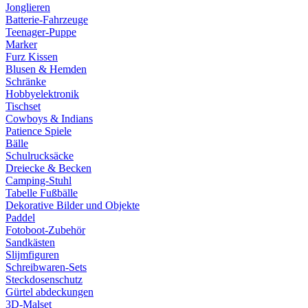
Jonglieren
Batterie-Fahrzeuge
Teenager-Puppe
Marker
Furz Kissen
Blusen & Hemden
Schränke
Hobbyelektronik
Tischset
Cowboys & Indians
Patience Spiele
Bälle
Schulrucksäcke
Dreiecke & Becken
Camping-Stuhl
Tabelle Fußbälle
Dekorative Bilder und Objekte
Paddel
Fotoboot-Zubehör
Sandkästen
Slijmfiguren
Schreibwaren-Sets
Steckdosenschutz
Gürtel abdeckungen
3D-Malset