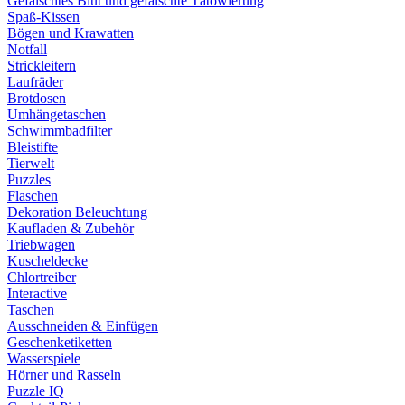
Gefälschtes Blut und gefälschte Tätowierung
Spaß-Kissen
Bögen und Krawatten
Notfall
Strickleitern
Laufräder
Brotdosen
Umhängetaschen
Schwimmbadfilter
Bleistifte
Tierwelt
Puzzles
Flaschen
Dekoration Beleuchtung
Kaufladen & Zubehör
Triebwagen
Kuscheldecke
Chlortreiber
Interactive
Taschen
Ausschneiden & Einfügen
Geschenketiketten
Wasserspiele
Hörner und Rasseln
Puzzle IQ