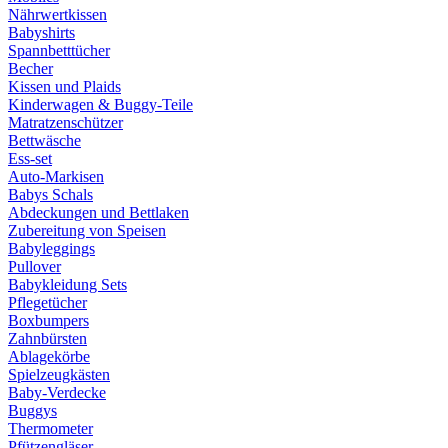
Nährwertkissen
Babyshirts
Spannbetttücher
Becher
Kissen und Plaids
Kinderwagen & Buggy-Teile
Matratzenschützer
Bettwäsche
Ess-set
Auto-Markisen
Babys Schals
Abdeckungen und Bettlaken
Zubereitung von Speisen
Babyleggings
Pullover
Babykleidung Sets
Pflegetücher
Boxbumpers
Zahnbürsten
Ablagekörbe
Spielzeugkästen
Baby-Verdecke
Buggys
Thermometer
Pfützengläser