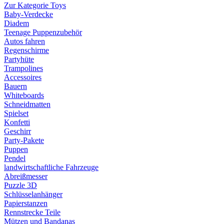
Zur Kategorie Toys
Baby-Verdecke
Diadem
Teenage Puppenzubehör
Autos fahren
Regenschirme
Partyhüte
Trampolines
Accessoires
Bauern
Whiteboards
Schneidmatten
Spielset
Konfetti
Geschirr
Party-Pakete
Puppen
Pendel
landwirtschaftliche Fahrzeuge
Abreißmesser
Puzzle 3D
Schlüsselanhänger
Papierstanzen
Rennstrecke Teile
Mützen und Bandanas