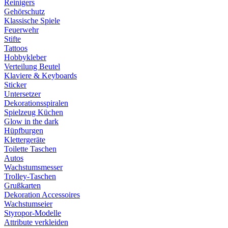
Reinigers
Gehörschutz
Klassische Spiele
Feuerwehr
Stifte
Tattoos
Hobbykleber
Verteilung Beutel
Klaviere & Keyboards
Sticker
Untersetzer
Dekorationsspiralen
Spielzeug Küchen
Glow in the dark
Hüpfburgen
Klettergeräte
Toilette Taschen
Autos
Wachstumsmesser
Trolley-Taschen
Grußkarten
Dekoration Accessoires
Wachstumseier
Styropor-Modelle
Attribute verkleiden