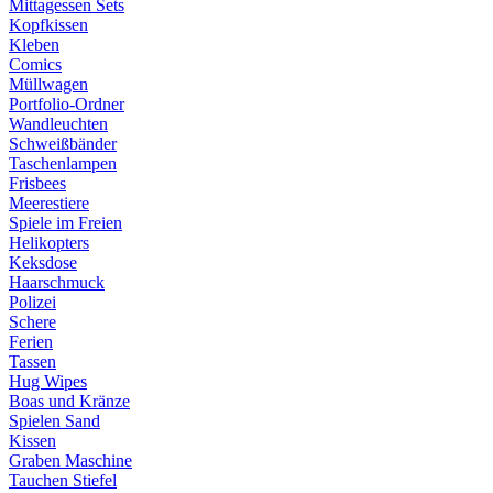
Mittagessen Sets
Kopfkissen
Kleben
Comics
Müllwagen
Portfolio-Ordner
Wandleuchten
Schweißbänder
Taschenlampen
Frisbees
Meerestiere
Spiele im Freien
Helikopters
Keksdose
Haarschmuck
Polizei
Schere
Ferien
Tassen
Hug Wipes
Boas und Kränze
Spielen Sand
Kissen
Graben Maschine
Tauchen Stiefel