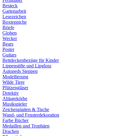
Ferngläser
Besteck
Gartenarbeit
Lesezeichen
Boxteppiche
Briefe
Globen
Wecker
Bears
Poster
Guitars
Bettdeckenbezüge für Kinder
Lippenstifte und Lipgloss
Autopeds Steppen
Modellierung
Wilde Tiere
Pfützengläser
Detektiv
Ablagekörbe
Musikspieler
Zeichenplatten & Tische
Wand- und Fensterdekoration
Farbe Bücher
Medaillen und Trophäen
Drachen