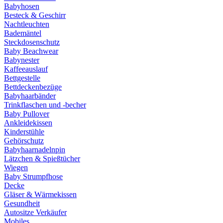
Babyhosen
Besteck & Geschirr
Nachtleuchten
Bademäntel
Steckdosenschutz
Baby Beachwear
Babynester
Kaffeeauslauf
Bettgestelle
Bettdeckenbezüge
Babyhaarbänder
Trinkflaschen und -becher
Baby Pullover
Ankleidekissen
Kinderstühle
Gehörschutz
Babyhaarnadelnpin
Lätzchen & Spießtücher
Wiegen
Baby Strumpfhose
Decke
Gläser & Wärmekissen
Gesundheit
Autositze Verkäufer
Mobiles