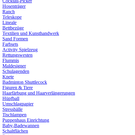
Cocktail-Picker
Hosenträger
Ranch
Teleskope
Lineale
Bettbezüge
Textilien und Kunsthandwerk
Sand Formen
Farbsets
Activity Spielzeug
Rettungswesten
Flummis
Maldesigner
Schulagenden
Knete
Badminton Shuttlecock
Figuren & Tiere
Haarfärbung und Haarverlängerungen
Hüpfball
Umschlagpapier
Stressbälle
Tischlampen
Puppenhaus Einrichtung
Baby-Badewannen
Schaltflächen