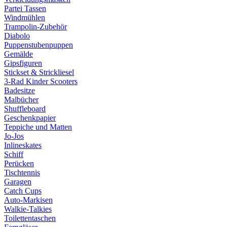
Partei Tassen
Windmühlen
Trampolin-Zubehör
Diabolo
Puppenstubenpuppen
Gemälde
Gipsfiguren
Stickset & Strickliesel
3-Rad Kinder Scooters
Badesitze
Malbücher
Shuffleboard
Geschenkpapier
Teppiche und Matten
Jo-Jos
Inlineskates
Schiff
Perücken
Tischtennis
Garagen
Catch Cups
Auto-Markisen
Walkie-Talkies
Toilettentaschen