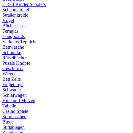
2-Rad-Kinder Scooters
Schaumartikel
Straßenkreide
Vögel
Bücher lesen
Fernglas
Longboards
Verkehrs Teppiche
Bettwäsche
Schminke
Rätselbücher
Puzzle Knöpfe
Geschirrset
Wiegen
Bett Zelte
Fidget toys
Schwader
Schlafwagen
Hüte und Mützen
Tabelle
Casino Spiele
Sporttaschen
Busse
Stiftablagen
Zahnkisten