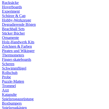
Rucksäcke
Hoverboards
Experiment
Schürze & Cap
Hobby-Werkzeuge
Degradierende Bögen
Beachball Sets
Sticker Bücher
Ornamente
Holz-Handwerk Kits
Zeichnen & Farben
Piraten und Wikinger
Thermometers
Finger-skateboards
Scheren
Schwimmflügel
Rollschuh
Probe
Puzzle-Matten
Trommel
Arzt
Katapulte
Spielzeugausrüstung
Boxbumpers
Spielzeugkästen