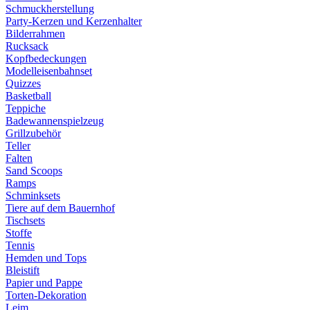
Schmuckherstellung
Party-Kerzen und Kerzenhalter
Bilderrahmen
Rucksack
Kopfbedeckungen
Modelleisenbahnset
Quizzes
Basketball
Teppiche
Badewannenspielzeug
Grillzubehör
Teller
Falten
Sand Scoops
Ramps
Schminksets
Tiere auf dem Bauernhof
Tischsets
Stoffe
Tennis
Hemden und Tops
Bleistift
Papier und Pappe
Torten-Dekoration
Leim