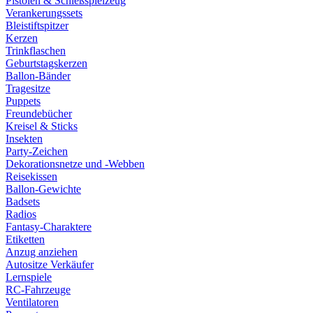
Pistolen & Schießspielzeug
Verankerungssets
Bleistiftspitzer
Kerzen
Trinkflaschen
Geburtstagskerzen
Ballon-Bänder
Tragesitze
Puppets
Freundebücher
Kreisel & Sticks
Insekten
Party-Zeichen
Dekorationsnetze und -Webben
Reisekissen
Ballon-Gewichte
Badsets
Radios
Fantasy-Charaktere
Etiketten
Anzug anziehen
Autositze Verkäufer
Lernspiele
RC-Fahrzeuge
Ventilatoren