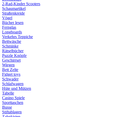
2-Rad-Kinder Scooters
Schaumartikel
Straßenkreide
Vögel
Bücher lesen
Fernglas
Longboards
Verkehrs Teppiche
Bettwäsche
Schminke
Rätselbücher
Puzzle Knöpfe
Geschirrset
Wiegen
Bett Zelte
Fidget toys
Schwader
Schlafwagen
Hüte und Mützen
Tabelle
Casino Spiele
Sporttaschen
Busse
Stiftablagen
Zahnkisten