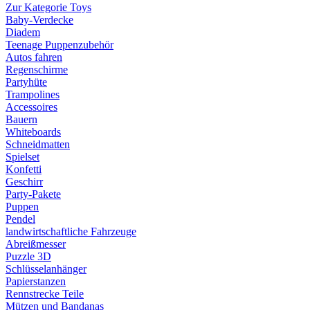
Zur Kategorie Toys
Baby-Verdecke
Diadem
Teenage Puppenzubehör
Autos fahren
Regenschirme
Partyhüte
Trampolines
Accessoires
Bauern
Whiteboards
Schneidmatten
Spielset
Konfetti
Geschirr
Party-Pakete
Puppen
Pendel
landwirtschaftliche Fahrzeuge
Abreißmesser
Puzzle 3D
Schlüsselanhänger
Papierstanzen
Rennstrecke Teile
Mützen und Bandanas