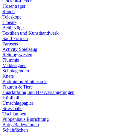
Cocktail-Picker
Hosenträger
Ranch
Teleskope
Lineale
Bettbezüge
Textilien und Kunsthandwerk
Sand Formen
Farbsets
Activity Spielzeug
Rettungswesten
Flummis
Maldesigner
Schulagenden
Knete
Badminton Shuttlecock
Figuren & Tiere
Haarfärbung und Haarverlängerungen
Hüpfball
Umschlagpapier
Stressbälle
Tischlampen
Puppenhaus Einrichtung
Baby-Badewannen
Schaltflächen