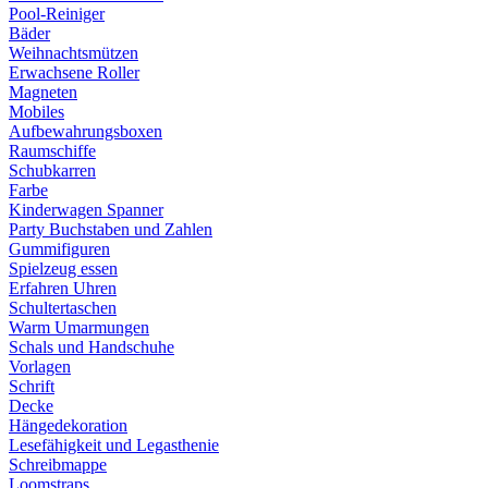
Pool-Reiniger
Bäder
Weihnachtsmützen
Erwachsene Roller
Magneten
Mobiles
Aufbewahrungsboxen
Raumschiffe
Schubkarren
Farbe
Kinderwagen Spanner
Party Buchstaben und Zahlen
Gummifiguren
Spielzeug essen
Erfahren Uhren
Schultertaschen
Warm Umarmungen
Schals und Handschuhe
Vorlagen
Schrift
Decke
Hängedekoration
Lesefähigkeit und Legasthenie
Schreibmappe
Loomstraps