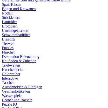
Gefälschtes Blut und gefälschte Tätowierung
Spaß-Kissen
Bögen und Krawatten
Notfall
Strickleitern
Laufräder
Brotdosen
Umhängetaschen
Schwimmbadfilter
Bleistifte
Tierwelt
Puzzles
Flaschen
Dekoration Beleuchtung
Kaufladen & Zubehör
Triebwagen
Kuscheldecke
Chlortreiber
Interactive
Taschen
Ausschneiden & Einfügen
Geschenketiketten
Wasserspiele
Hörner und Rasseln
Puzzle IQ