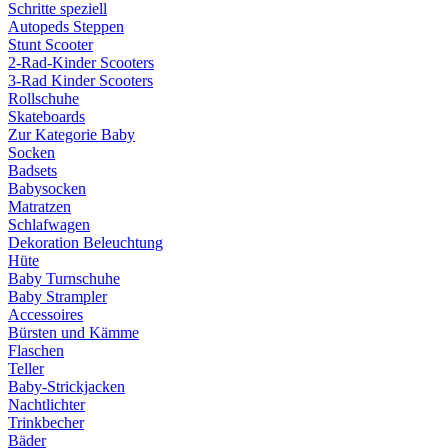
Schritte speziell
Autopeds Steppen
Stunt Scooter
2-Rad-Kinder Scooters
3-Rad Kinder Scooters
Rollschuhe
Skateboards
Zur Kategorie Baby
Socken
Badsets
Babysocken
Matratzen
Schlafwagen
Dekoration Beleuchtung
Hüte
Baby Turnschuhe
Baby Strampler
Accessoires
Bürsten und Kämme
Flaschen
Teller
Baby-Strickjacken
Nachtlichter
Trinkbecher
Bäder