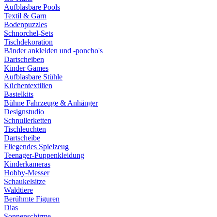
Aufblasbare Pools
Textil & Garn
Bodenpuzzles
Schnorchel-Sets
Tischdekoration
Bänder ankleiden und -poncho's
Dartscheiben
Kinder Games
Aufblasbare Stühle
Küchentextilien
Bastelkits
Bühne Fahrzeuge & Anhänger
Designstudio
Schnullerketten
Tischleuchten
Dartscheibe
Fliegendes Spielzeug
Teenager-Puppenkleidung
Kinderkameras
Hobby-Messer
Schaukelsitze
Waldtiere
Berühmte Figuren
Dias
Sonnenschirme