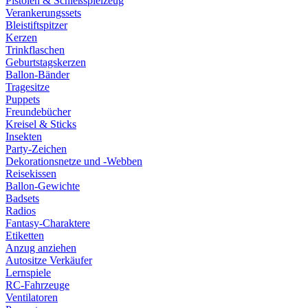
Pistolen & Schießspielzeug
Verankerungssets
Bleistiftspitzer
Kerzen
Trinkflaschen
Geburtstagskerzen
Ballon-Bänder
Tragesitze
Puppets
Freundebücher
Kreisel & Sticks
Insekten
Party-Zeichen
Dekorationsnetze und -Webben
Reisekissen
Ballon-Gewichte
Badsets
Radios
Fantasy-Charaktere
Etiketten
Anzug anziehen
Autositze Verkäufer
Lernspiele
RC-Fahrzeuge
Ventilatoren