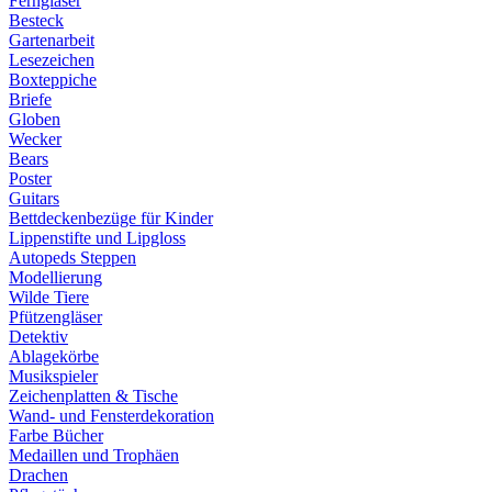
Ferngläser
Besteck
Gartenarbeit
Lesezeichen
Boxteppiche
Briefe
Globen
Wecker
Bears
Poster
Guitars
Bettdeckenbezüge für Kinder
Lippenstifte und Lipgloss
Autopeds Steppen
Modellierung
Wilde Tiere
Pfützengläser
Detektiv
Ablagekörbe
Musikspieler
Zeichenplatten & Tische
Wand- und Fensterdekoration
Farbe Bücher
Medaillen und Trophäen
Drachen