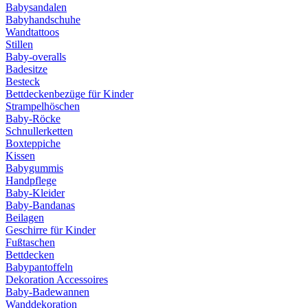
Babysandalen
Babyhandschuhe
Wandtattoos
Stillen
Baby-overalls
Badesitze
Besteck
Bettdeckenbezüge für Kinder
Strampelhöschen
Baby-Röcke
Schnullerketten
Boxteppiche
Kissen
Babygummis
Handpflege
Baby-Kleider
Baby-Bandanas
Beilagen
Geschirre für Kinder
Fußtaschen
Bettdecken
Babypantoffeln
Dekoration Accessoires
Baby-Badewannen
Wanddekoration