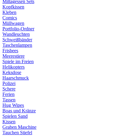
Mittagessen Sets
Kopfkissen
Kleben
Comics
Müllwagen
Portfolio-Ordner
Wandleuchten
Schweißbänder
Taschenlampen
Frisbees
Meerestiere
Spiele im Freien
Helikopters
Keksdose
Haarschmuck
Polizei
Schere
Ferien
Tassen
Hug Wipes
Boas und Kränze
Spielen Sand
Kissen
Graben Maschine
Tauchen Stiefel