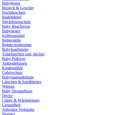
Babyhosen
Besteck & Geschirr
Nachtleuchten
Bademäntel
Steckdosenschutz
Baby Beachwear
Babynester
Kaffeeauslauf
Bettgestelle
Bettdeckenbezüge
Babyhaarbänder
Trinkflaschen und -becher
Baby Pullover
Ankleidekissen
Kinderstühle
Gehörschutz
Babyhaarnadelnpin
Lätzchen & Spießtücher
Wiegen
Baby Strumpfhose
Decke
Gläser & Wärmekissen
Gesundheit
Autositze Verkäufer
Mobiles