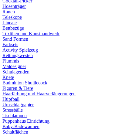
Cocktail-Picker
Hosenträger
Ranch
Teleskope
Lineale
Bettbezüge
Textilien und Kunsthandwerk
Sand Formen
Farbsets
Activity Spielzeug
Rettungswesten
Flummis
Maldesigner
Schulagenden
Knete
Badminton Shuttlecock
Figuren & Tiere
Haarfärbung und Haarverlängerungen
Hüpfball
Umschlagpapier
Stressbälle
Tischlampen
Puppenhaus Einrichtung
Baby-Badewannen
Schaltflächen