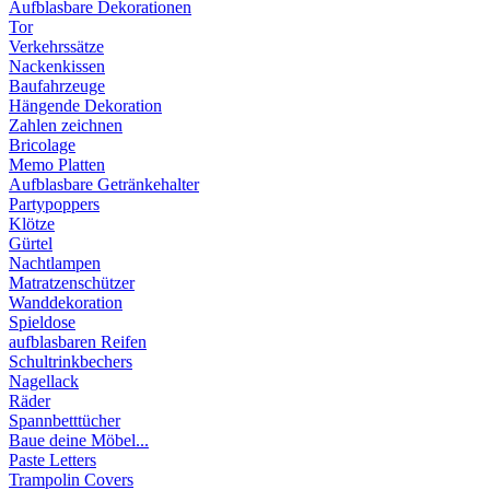
Aufblasbare Dekorationen
Tor
Verkehrssätze
Nackenkissen
Baufahrzeuge
Hängende Dekoration
Zahlen zeichnen
Bricolage
Memo Platten
Aufblasbare Getränkehalter
Partypoppers
Klötze
Gürtel
Nachtlampen
Matratzenschützer
Wanddekoration
Spieldose
aufblasbaren Reifen
Schultrinkbechers
Nagellack
Räder
Spannbetttücher
Baue deine Möbel...
Paste Letters
Trampolin Covers