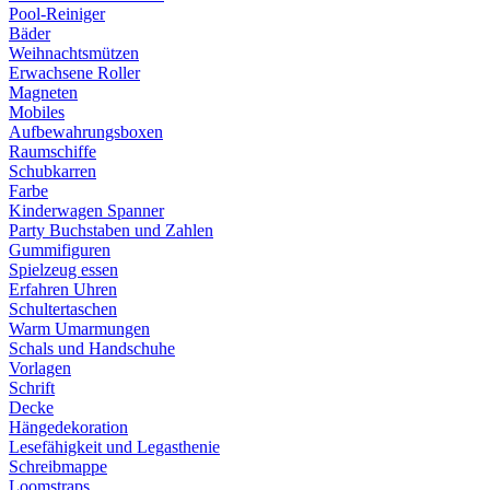
Pool-Reiniger
Bäder
Weihnachtsmützen
Erwachsene Roller
Magneten
Mobiles
Aufbewahrungsboxen
Raumschiffe
Schubkarren
Farbe
Kinderwagen Spanner
Party Buchstaben und Zahlen
Gummifiguren
Spielzeug essen
Erfahren Uhren
Schultertaschen
Warm Umarmungen
Schals und Handschuhe
Vorlagen
Schrift
Decke
Hängedekoration
Lesefähigkeit und Legasthenie
Schreibmappe
Loomstraps