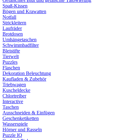
Gefälschtes Blut und gefälschte Tätowierung
Spaß-Kissen
Bögen und Krawatten
Notfall
Strickleitern
Laufräder
Brotdosen
Umhängetaschen
Schwimmbadfilter
Bleistifte
Tierwelt
Puzzles
Flaschen
Dekoration Beleuchtung
Kaufladen & Zubehör
Triebwagen
Kuscheldecke
Chlortreiber
Interactive
Taschen
Ausschneiden & Einfügen
Geschenketiketten
Wasserspiele
Hörner und Rasseln
Puzzle IQ