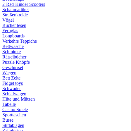
2-Rad-Kinder Scooters
Schaumartikel
Straßenkreide
Vögel
Bücher lesen
Fernglas
Longboards
Verkehrs Teppiche
Bettwäsche
Schminke
Rätselbücher
Puzzle Knöpfe
Geschirrset
Wiegen
Bett Zelte
Fidget toys
Schwader
Schlafwagen
Hüte und Mützen
Tabelle
Casino Spiele
Sporttaschen
Busse
Stiftablagen
Zahnkisten