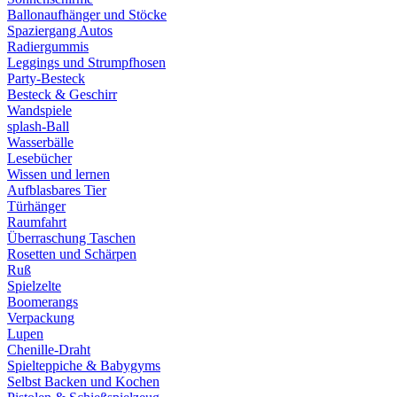
Ballonaufhänger und Stöcke
Spaziergang Autos
Radiergummis
Leggings und Strumpfhosen
Party-Besteck
Besteck & Geschirr
Wandspiele
splash-Ball
Wasserbälle
Lesebücher
Wissen und lernen
Aufblasbares Tier
Türhänger
Raumfahrt
Überraschung Taschen
Rosetten und Schärpen
Ruß
Spielzelte
Boomerangs
Verpackung
Lupen
Chenille-Draht
Spielteppiche & Babygyms
Selbst Backen und Kochen