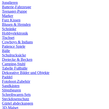
Jonglieren
Batterie-Fahrzeuge
Teenager-Puppe
Marker
Furz Kissen
Blusen & Hemden
Schränke
Hobbyelektronik
Tischset
Cowboys & Indians
Patience Spiele
Bälle
Schulrucksäcke
Dreiecke & Becken
Camping-Stuhl
Tabelle Fußbälle
Dekorative Bilder und Objekte
Paddel
Fotoboot-Zubehör
Sandkästen
Slijmfiguren
Schreibwaren-Sets
Steckdosenschutz
Gürtel abdeckungen
3D-Malset