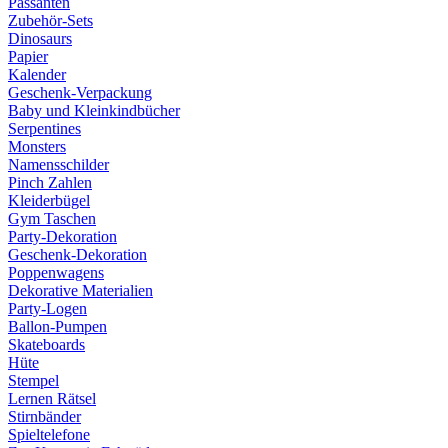
Passanten
Zubehör-Sets
Dinosaurs
Papier
Kalender
Geschenk-Verpackung
Baby und Kleinkindbücher
Serpentines
Monsters
Namensschilder
Pinch Zahlen
Kleiderbügel
Gym Taschen
Party-Dekoration
Geschenk-Dekoration
Poppenwagens
Dekorative Materialien
Party-Logen
Ballon-Pumpen
Skateboards
Hüte
Stempel
Lernen Rätsel
Stirnbänder
Spieltelefone