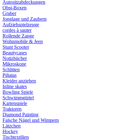
Autositzabdeckungen
Obst-Boxen
Graber
Jonglage und Zaubern
Aufziehspielzeuge
cordes à sauter
Rollende Zange
Wohnmobile & Jeep
Stunt Scooter
Beautycases
Notizbücher
Mikroskope
Schlitten
Piñatas
Kleider anziehen
Inline skates
Bowling Spiele
Schwimmgürtel
Kartenspiele
Traktoren
Diamond Painting
Falsche Nägel und Wimpern
Lätzchen
Hockey
Tischtextilien