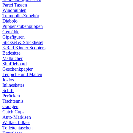
Partei Tassen
Windmühlen
Trampolin-Zubehör
Diabolo
Puppenstubenpuppen
Gemälde
Gipsfiguren
Stickset & Strickliesel
3-Rad Kinder Scooters
Badesitze
Malbücher
Shuffleboard
Geschenkpapier
Teppiche und Matten
Jo-Jos
Inlineskates
Schiff
Perücken
Tischtennis
Garagen
Catch Cups
Auto-Markisen
Walkie-Talkies
Toilettentaschen