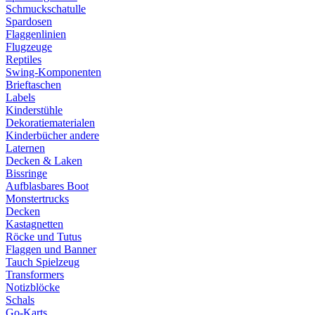
Schmuckschatulle
Spardosen
Flaggenlinien
Flugzeuge
Reptiles
Swing-Komponenten
Brieftaschen
Labels
Kinderstühle
Dekoratiematerialen
Kinderbücher andere
Laternen
Decken & Laken
Bissringe
Aufblasbares Boot
Monstertrucks
Decken
Kastagnetten
Röcke und Tutus
Flaggen und Banner
Tauch Spielzeug
Transformers
Notizblöcke
Schals
Go-Karts