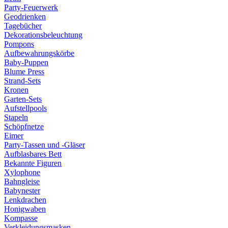
Party-Feuerwerk
Geodrienken
Tagebücher
Dekorationsbeleuchtung
Pompons
Aufbewahrungskörbe
Baby-Puppen
Blume Press
Strand-Sets
Kronen
Garten-Sets
Aufstellpools
Stapeln
Schöpfnetze
Eimer
Party-Tassen und -Gläser
Aufblasbares Bett
Bekannte Figuren
Xylophone
Bahngleise
Babynester
Lenkdrachen
Honigwaben
Kompasse
Verkleidungsmasken