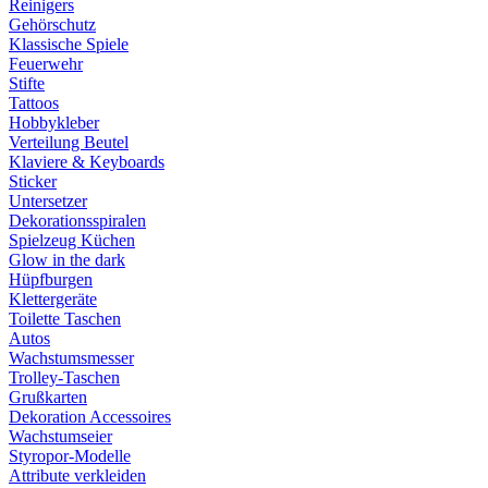
Reinigers
Gehörschutz
Klassische Spiele
Feuerwehr
Stifte
Tattoos
Hobbykleber
Verteilung Beutel
Klaviere & Keyboards
Sticker
Untersetzer
Dekorationsspiralen
Spielzeug Küchen
Glow in the dark
Hüpfburgen
Klettergeräte
Toilette Taschen
Autos
Wachstumsmesser
Trolley-Taschen
Grußkarten
Dekoration Accessoires
Wachstumseier
Styropor-Modelle
Attribute verkleiden