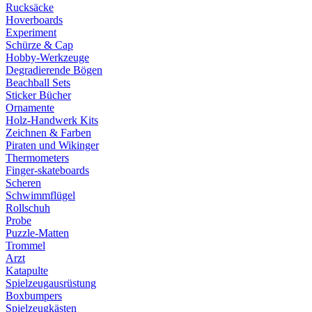
Rucksäcke
Hoverboards
Experiment
Schürze & Cap
Hobby-Werkzeuge
Degradierende Bögen
Beachball Sets
Sticker Bücher
Ornamente
Holz-Handwerk Kits
Zeichnen & Farben
Piraten und Wikinger
Thermometers
Finger-skateboards
Scheren
Schwimmflügel
Rollschuh
Probe
Puzzle-Matten
Trommel
Arzt
Katapulte
Spielzeugausrüstung
Boxbumpers
Spielzeugkästen