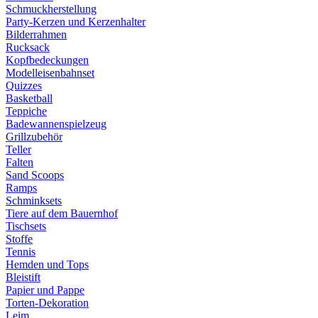
Schmuckherstellung
Party-Kerzen und Kerzenhalter
Bilderrahmen
Rucksack
Kopfbedeckungen
Modelleisenbahnset
Quizzes
Basketball
Teppiche
Badewannenspielzeug
Grillzubehör
Teller
Falten
Sand Scoops
Ramps
Schminksets
Tiere auf dem Bauernhof
Tischsets
Stoffe
Tennis
Hemden und Tops
Bleistift
Papier und Pappe
Torten-Dekoration
Leim