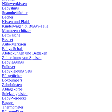
Nährwertkissen
Babyshirts
Spannbetttücher
Becher
Kissen und Plaids
Kinderwagen & Buggy-Teile
Matratzenschützer
Bettwäsche
Ess-set
Auto-Markisen
Babys Schals
Abdeckungen und Bettlaken
Zubereitung von Speisen
Babyleggings
Pullover
Babykleidung Sets
Pflegetücher
Boxbumpers
Zahnbürsten
Ablagekörbe
Spielzeugkästen
Baby-Verdecke
Buggys
Thermometer
Pfützengläser