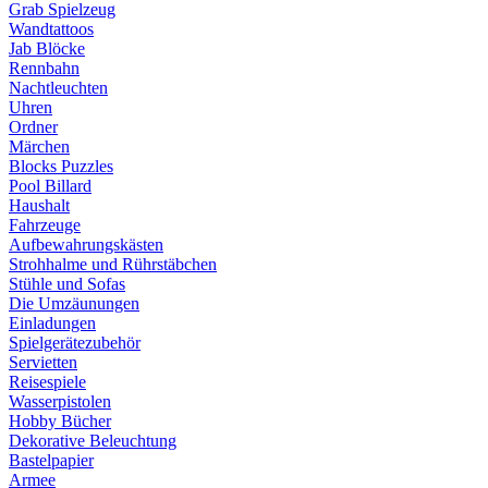
Grab Spielzeug
Wandtattoos
Jab Blöcke
Rennbahn
Nachtleuchten
Uhren
Ordner
Märchen
Blocks Puzzles
Pool Billard
Haushalt
Fahrzeuge
Aufbewahrungskästen
Strohhalme und Rührstäbchen
Stühle und Sofas
Die Umzäunungen
Einladungen
Spielgerätezubehör
Servietten
Reisespiele
Wasserpistolen
Hobby Bücher
Dekorative Beleuchtung
Bastelpapier
Armee