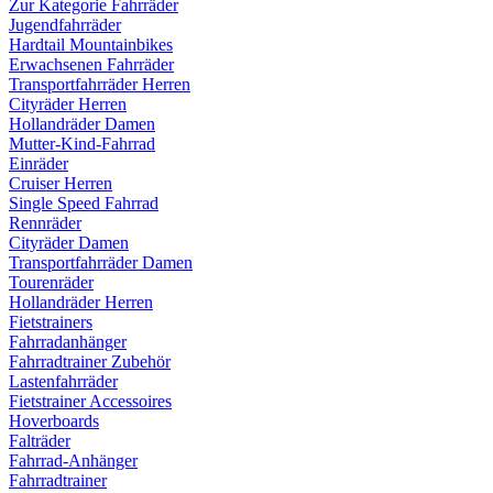
Zur Kategorie Fahrräder
Jugendfahrräder
Hardtail Mountainbikes
Erwachsenen Fahrräder
Transportfahrräder Herren
Cityräder Herren
Hollandräder Damen
Mutter-Kind-Fahrrad
Einräder
Cruiser Herren
Single Speed Fahrrad
Rennräder
Cityräder Damen
Transportfahrräder Damen
Tourenräder
Hollandräder Herren
Fietstrainers
Fahrradanhänger
Fahrradtrainer Zubehör
Lastenfahrräder
Fietstrainer Accessoires
Hoverboards
Falträder
Fahrrad-Anhänger
Fahrradtrainer