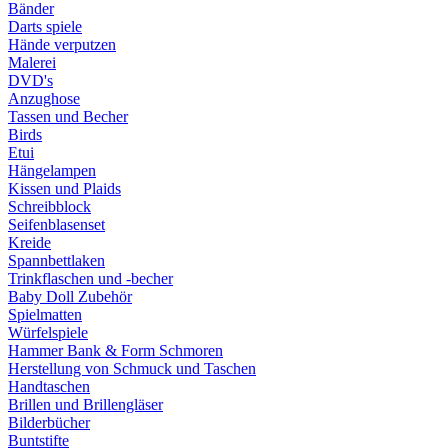
Bänder
Darts spiele
Hände verputzen
Malerei
DVD's
Anzughose
Tassen und Becher
Birds
Etui
Hängelampen
Kissen und Plaids
Schreibblock
Seifenblasenset
Kreide
Spannbettlaken
Trinkflaschen und -becher
Baby Doll Zubehör
Spielmatten
Würfelspiele
Hammer Bank & Form Schmoren
Herstellung von Schmuck und Taschen
Handtaschen
Brillen und Brillengläser
Bilderbücher
Buntstifte