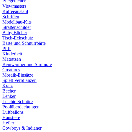
Pflegetücher
Viewmasters
Kaffeeauslauf
Schriften
Modellbau-Kits
Straßenschilder
Baby Bücher
Tisch-Eckschutz
Bärte und Schnurrbärte
Pfiff
Kinderbett
Matratzen
Beinwärmer und Strümpfe
Creatures
Mosaik-Einsätze
Spielt Verpflanzen
Kratz
Becher
Lenker
Leichte Schnüre
Poolüberdachungen
Luftballons
Haustiere
Hefter
Cowboys & Indianer