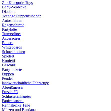
Zur Kategorie Toys
Baby-Verdecke
Diadem
Teenage Puppenzubehör
Autos fahren
Regenschirme
Partyhüte
Trampolines
Accessoires
Bauern
Whiteboards
Schneidmatten
Spielset
Konfetti
Geschirr
Party-Pakete
Puppen
Pendel
landwirtschaftliche Fahrzeuge
Abreißmesser
Puzzle 3D
Schlüsselanhänger
Papierstanzen
Rennstrecke Teile
Mützen und Bandanas