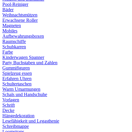
Pool-Reiniger
Bäder
Weihnachtsmützen
Erwachsene Roller
Magneten
Mobiles
Aufbewahrungsboxen
Raumschiffe
Schubkarren
Farbe
Kinderwagen Spanner
Party Buchstaben und Zahlen
Gummifiguren
Spielzeug essen
Erfahren Uhren
Schultertaschen
Warm Umarmungen
Schals und Handschuhe
Vorlagen
Schrift
Decke
Hängedekoration
Lesefähigkeit und Legasthenie
Schreibmappe
Loomstraps