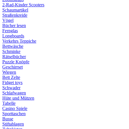
2-Rad-Kinder Scooters
Schaumartikel
Straßenkreide
Vögel
Bücher lesen
Fernglas
Longboards
Verkehrs Teppiche
Bettwäsche
Schminke
Rätselbücher
Puzzle Knöpfe
Geschirrset
Wiegen
Bett Zelte
Fidget toys
Schwader
Schlafwagen
Hüte und Mützen
Tabelle
Casino Spiele
Sporttaschen
Busse
Stiftablagen