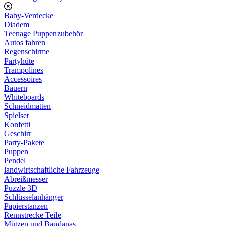
Baby-Verdecke
Diadem
Teenage Puppenzubehör
Autos fahren
Regenschirme
Partyhüte
Trampolines
Accessoires
Bauern
Whiteboards
Schneidmatten
Spielset
Konfetti
Geschirr
Party-Pakete
Puppen
Pendel
landwirtschaftliche Fahrzeuge
Abreißmesser
Puzzle 3D
Schlüsselanhänger
Papierstanzen
Rennstrecke Teile
Mützen und Bandanas