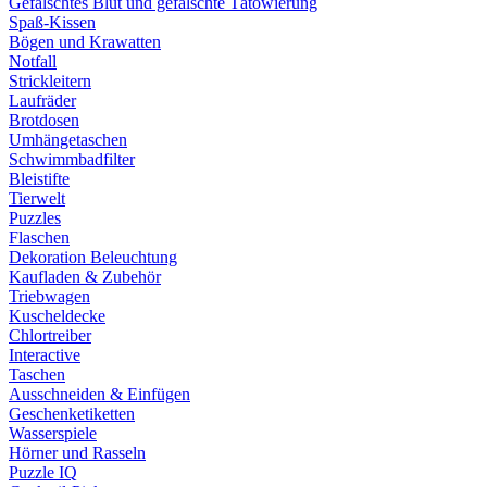
Gefälschtes Blut und gefälschte Tätowierung
Spaß-Kissen
Bögen und Krawatten
Notfall
Strickleitern
Laufräder
Brotdosen
Umhängetaschen
Schwimmbadfilter
Bleistifte
Tierwelt
Puzzles
Flaschen
Dekoration Beleuchtung
Kaufladen & Zubehör
Triebwagen
Kuscheldecke
Chlortreiber
Interactive
Taschen
Ausschneiden & Einfügen
Geschenketiketten
Wasserspiele
Hörner und Rasseln
Puzzle IQ