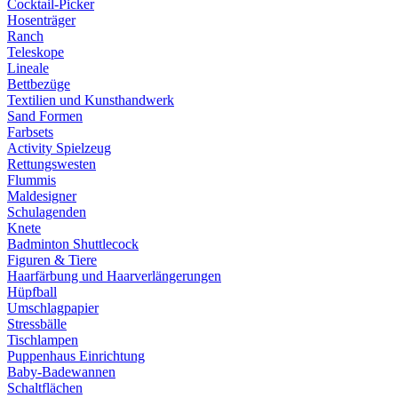
Cocktail-Picker
Hosenträger
Ranch
Teleskope
Lineale
Bettbezüge
Textilien und Kunsthandwerk
Sand Formen
Farbsets
Activity Spielzeug
Rettungswesten
Flummis
Maldesigner
Schulagenden
Knete
Badminton Shuttlecock
Figuren & Tiere
Haarfärbung und Haarverlängerungen
Hüpfball
Umschlagpapier
Stressbälle
Tischlampen
Puppenhaus Einrichtung
Baby-Badewannen
Schaltflächen