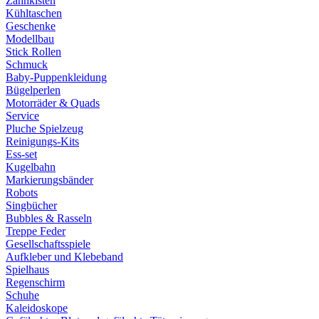
Zahnkisten
Kühltaschen
Geschenke
Modellbau
Stick Rollen
Schmuck
Baby-Puppenkleidung
Bügelperlen
Motorräder & Quads
Service
Pluche Spielzeug
Reinigungs-Kits
Ess-set
Kugelbahn
Markierungsbänder
Robots
Singbücher
Bubbles & Rasseln
Treppe Feder
Gesellschaftsspiele
Aufkleber und Klebeband
Spielhaus
Regenschirm
Schuhe
Kaleidoskope