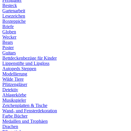
Ferngläser
Besteck
Gartenarbeit
Lesezeichen
Boxteppiche
Briefe
Globen
Wecker
Bears
Poster
Guitars
Bettdeckenbezüge für Kinder
Lippenstifte und Lipgloss
Autopeds Steppen
Modellierung
Wilde Tiere
Pfützengläser
Detektiv
Ablagekörbe
Musikspieler
Zeichenplatten & Tische
Wand- und Fensterdekoration
Farbe Bücher
Medaillen und Trophäen
Drachen