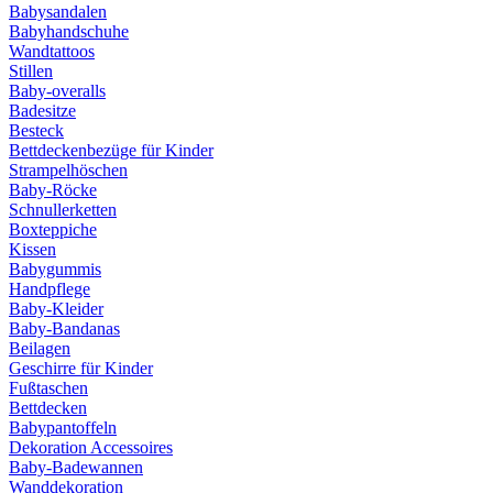
Babysandalen
Babyhandschuhe
Wandtattoos
Stillen
Baby-overalls
Badesitze
Besteck
Bettdeckenbezüge für Kinder
Strampelhöschen
Baby-Röcke
Schnullerketten
Boxteppiche
Kissen
Babygummis
Handpflege
Baby-Kleider
Baby-Bandanas
Beilagen
Geschirre für Kinder
Fußtaschen
Bettdecken
Babypantoffeln
Dekoration Accessoires
Baby-Badewannen
Wanddekoration