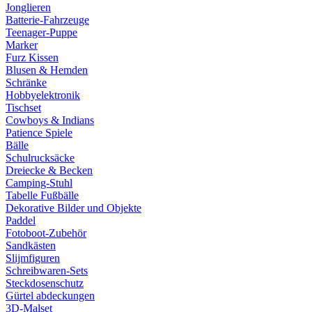
Jonglieren
Batterie-Fahrzeuge
Teenager-Puppe
Marker
Furz Kissen
Blusen & Hemden
Schränke
Hobbyelektronik
Tischset
Cowboys & Indians
Patience Spiele
Bälle
Schulrucksäcke
Dreiecke & Becken
Camping-Stuhl
Tabelle Fußbälle
Dekorative Bilder und Objekte
Paddel
Fotoboot-Zubehör
Sandkästen
Slijmfiguren
Schreibwaren-Sets
Steckdosenschutz
Gürtel abdeckungen
3D-Malset