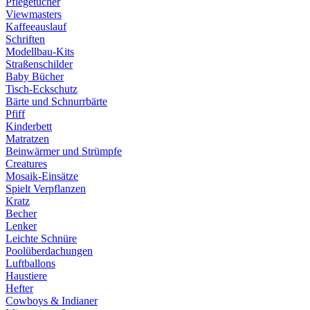
Pflegetücher
Viewmasters
Kaffeeauslauf
Schriften
Modellbau-Kits
Straßenschilder
Baby Bücher
Tisch-Eckschutz
Bärte und Schnurrbärte
Pfiff
Kinderbett
Matratzen
Beinwärmer und Strümpfe
Creatures
Mosaik-Einsätze
Spielt Verpflanzen
Kratz
Becher
Lenker
Leichte Schnüre
Poolüberdachungen
Luftballons
Haustiere
Hefter
Cowboys & Indianer