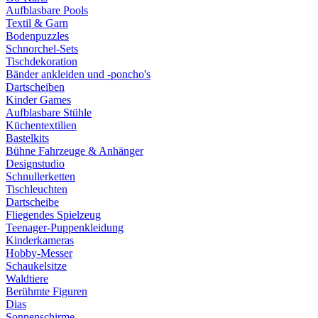
Aufblasbare Pools
Textil & Garn
Bodenpuzzles
Schnorchel-Sets
Tischdekoration
Bänder ankleiden und -poncho's
Dartscheiben
Kinder Games
Aufblasbare Stühle
Küchentextilien
Bastelkits
Bühne Fahrzeuge & Anhänger
Designstudio
Schnullerketten
Tischleuchten
Dartscheibe
Fliegendes Spielzeug
Teenager-Puppenkleidung
Kinderkameras
Hobby-Messer
Schaukelsitze
Waldtiere
Berühmte Figuren
Dias
Sonnenschirme