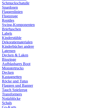
Schmuckschatulle
Spardosen
Flaggenlinien
Flugzeuge
Reptiles
Swing-Komponenten
Brieftaschen
Labels
Kinderstühle
Dekoratiematerialen
Kinderbücher andere
Laternen
Decken & Laken
Bissringe
Aufblasbares Boot
Monstertrucks
Decken
Kastagnetten
Röcke und Tutus
Flaggen und Banner
Tauch Spielzeug
Transformers
Notizblöcke
Schals
Go-Karts