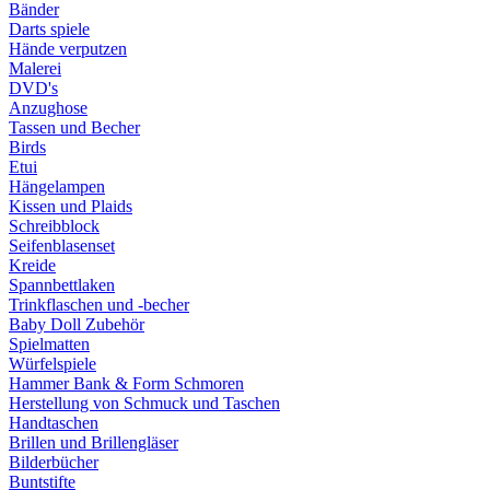
Bänder
Darts spiele
Hände verputzen
Malerei
DVD's
Anzughose
Tassen und Becher
Birds
Etui
Hängelampen
Kissen und Plaids
Schreibblock
Seifenblasenset
Kreide
Spannbettlaken
Trinkflaschen und -becher
Baby Doll Zubehör
Spielmatten
Würfelspiele
Hammer Bank & Form Schmoren
Herstellung von Schmuck und Taschen
Handtaschen
Brillen und Brillengläser
Bilderbücher
Buntstifte