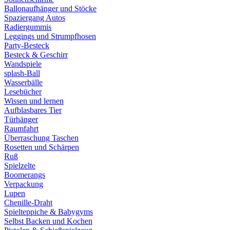
Ballonaufhänger und Stöcke
Spaziergang Autos
Radiergummis
Leggings und Strumpfhosen
Party-Besteck
Besteck & Geschirr
Wandspiele
splash-Ball
Wasserbälle
Lesebücher
Wissen und lernen
Aufblasbares Tier
Türhänger
Raumfahrt
Überraschung Taschen
Rosetten und Schärpen
Ruß
Spielzelte
Boomerangs
Verpackung
Lupen
Chenille-Draht
Spielteppiche & Babygyms
Selbst Backen und Kochen