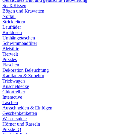
Gefälschtes Blut und gefälschte Tätowierung
Spaß-Kissen
Bögen und Krawatten
Notfall
Strickleitern
Laufräder
Brotdosen
Umhängetaschen
Schwimmbadfilter
Bleistifte
Tierwelt
Puzzles
Flaschen
Dekoration Beleuchtung
Kaufladen & Zubehör
Triebwagen
Kuscheldecke
Chlortreiber
Interactive
Taschen
Ausschneiden & Einfügen
Geschenketiketten
Wasserspiele
Hörner und Rasseln
Puzzle IQ