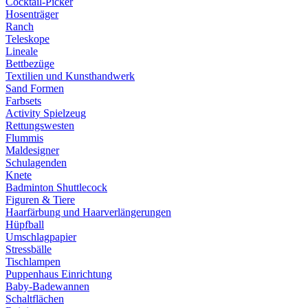
Cocktail-Picker
Hosenträger
Ranch
Teleskope
Lineale
Bettbezüge
Textilien und Kunsthandwerk
Sand Formen
Farbsets
Activity Spielzeug
Rettungswesten
Flummis
Maldesigner
Schulagenden
Knete
Badminton Shuttlecock
Figuren & Tiere
Haarfärbung und Haarverlängerungen
Hüpfball
Umschlagpapier
Stressbälle
Tischlampen
Puppenhaus Einrichtung
Baby-Badewannen
Schaltflächen