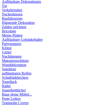
Aufblasbare Dekorationen
Tor
Verkehrssätze
Nackenkissen
Baufahrzeuge
Hängende Dekoration
Zahlen zeichnen
Bricolage
Memo Platten
Aufblasbare Getränkehalter
Partypoppers
Klötze
Gürtel
Nachtlampen
Matratzenschützer
Wanddekoration
Spieldose
aufblasbaren Reifen
Schultrinkbechers
Nagellack
Räder
Spannbetttücher
Baue deine Möbel...
Paste Letters
Trampolin Covers