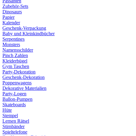
Passanten
Zubehör-Sets
Dinosaurs
Papier
Kalender
Geschenk-Verpackung
Baby und Kleinkindbücher
Serpentines
Monsters
Namensschilder
Pinch Zahlen
Kleiderbügel
Gym Taschen
Party-Dekoration
Geschenk-Dekoration
Poppenwagens
Dekorative Materialien
Party-Logen
Ballon-Pumpen
Skateboards
Hüte
Stempel
Lernen Rätsel
Stirnbänder
Spieltelefone