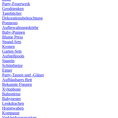
Party-Feuerwerk
Geodrienken
Tagebücher
Dekorationsbeleuchtung
Pompons
Aufbewahrungskörbe
Baby-Puppen
Blume Press
Strand-Sets
Kronen
Garten-Sets
Aufstellpools
Stapeln
Schöpfnetze
Eimer
Party-Tassen und -Gläser
Aufblasbares Bett
Bekannte Figuren
Xylophone
Bahngleise
Babynester
Lenkdrachen
Honigwaben
Kompasse
Verkleidungsmasken