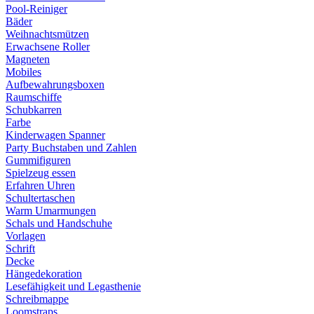
Pool-Reiniger
Bäder
Weihnachtsmützen
Erwachsene Roller
Magneten
Mobiles
Aufbewahrungsboxen
Raumschiffe
Schubkarren
Farbe
Kinderwagen Spanner
Party Buchstaben und Zahlen
Gummifiguren
Spielzeug essen
Erfahren Uhren
Schultertaschen
Warm Umarmungen
Schals und Handschuhe
Vorlagen
Schrift
Decke
Hängedekoration
Lesefähigkeit und Legasthenie
Schreibmappe
Loomstraps