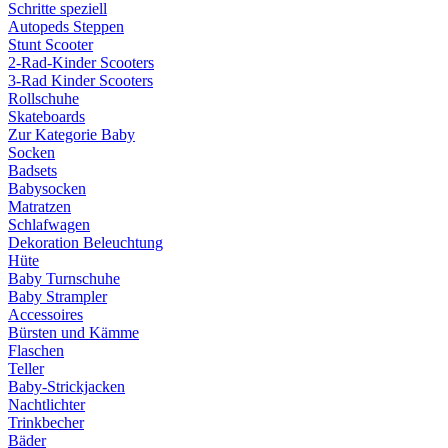
Schritte speziell
Autopeds Steppen
Stunt Scooter
2-Rad-Kinder Scooters
3-Rad Kinder Scooters
Rollschuhe
Skateboards
Zur Kategorie Baby
Socken
Badsets
Babysocken
Matratzen
Schlafwagen
Dekoration Beleuchtung
Hüte
Baby Turnschuhe
Baby Strampler
Accessoires
Bürsten und Kämme
Flaschen
Teller
Baby-Strickjacken
Nachtlichter
Trinkbecher
Bäder