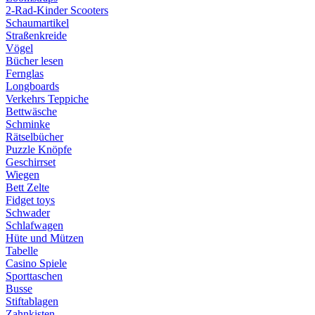
2-Rad-Kinder Scooters
Schaumartikel
Straßenkreide
Vögel
Bücher lesen
Fernglas
Longboards
Verkehrs Teppiche
Bettwäsche
Schminke
Rätselbücher
Puzzle Knöpfe
Geschirrset
Wiegen
Bett Zelte
Fidget toys
Schwader
Schlafwagen
Hüte und Mützen
Tabelle
Casino Spiele
Sporttaschen
Busse
Stiftablagen
Zahnkisten