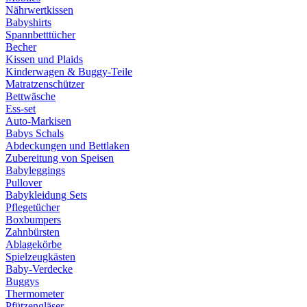
Nährwertkissen
Babyshirts
Spannbetttücher
Becher
Kissen und Plaids
Kinderwagen & Buggy-Teile
Matratzenschützer
Bettwäsche
Ess-set
Auto-Markisen
Babys Schals
Abdeckungen und Bettlaken
Zubereitung von Speisen
Babyleggings
Pullover
Babykleidung Sets
Pflegetücher
Boxbumpers
Zahnbürsten
Ablagekörbe
Spielzeugkästen
Baby-Verdecke
Buggys
Thermometer
Pfützengläser