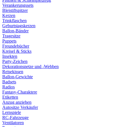
Pistolen & Schießspielzeug
Verankerungssets
Bleistiftspitzer
Kerzen
Trinkflaschen
Geburtstagskerzen
Ballon-Bänder
Tragesitze
Puppets
Freundebücher
Kreisel & Sticks
Insekten
Party-Zeichen
Dekorationsnetze und -Webben
Reisekissen
Ballon-Gewichte
Badsets
Radios
Fantasy-Charaktere
Etiketten
Anzug anziehen
Autositze Verkäufer
Lernspiele
RC-Fahrzeuge
Ventilatoren