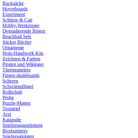
Rucksäcke
Hoverboards
Experiment
Schürze & Cap
Hobby-Werkzeuge
Degradierende Bögen
Beachball Sets
Sticker Bücher
Ornamente
Holz-Handwerk Kits
Zeichnen & Farben
Piraten und Wikinger
Thermometers
Finger-skateboards
Scheren
Schwimmflügel
Rollschuh
Probe
Puzzle-Matten
Trommel
Arzt
Katapulte
Spielzeugausrüstung
Boxbumpers
Spielzeugkästen