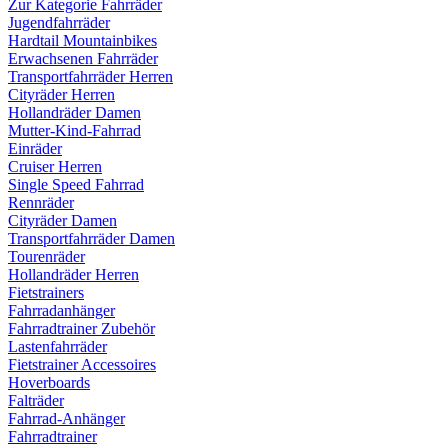
Zur Kategorie Fahrräder
Jugendfahrräder
Hardtail Mountainbikes
Erwachsenen Fahrräder
Transportfahrräder Herren
Cityräder Herren
Hollandräder Damen
Mutter-Kind-Fahrrad
Einräder
Cruiser Herren
Single Speed Fahrrad
Rennräder
Cityräder Damen
Transportfahrräder Damen
Tourenräder
Hollandräder Herren
Fietstrainers
Fahrradanhänger
Fahrradtrainer Zubehör
Lastenfahrräder
Fietstrainer Accessoires
Hoverboards
Falträder
Fahrrad-Anhänger
Fahrradtrainer