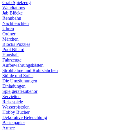
Grab Spielzeug
Wandtattoos
Jab Blöcke
Rennbahn
Nachtleuchten
Uhren
Ordner
Märchen
Blocks Puzzles
Pool Billard
Haushalt
Fahrzeuge
Aufbewahrungskästen
Strohhalme und Rührstäbchen
Stühle und Sofas
Die Umzäunungen
Einladungen
Spielgerätezubehör
Servietten
Reisespiele
Wasserpistolen
Hobby Bücher
Dekorative Beleuchtung
Bastelpapier
Armee