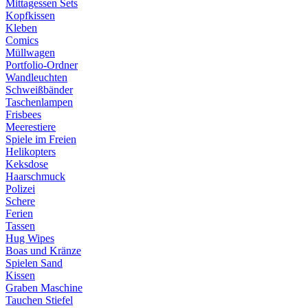
Mittagessen Sets
Kopfkissen
Kleben
Comics
Müllwagen
Portfolio-Ordner
Wandleuchten
Schweißbänder
Taschenlampen
Frisbees
Meerestiere
Spiele im Freien
Helikopters
Keksdose
Haarschmuck
Polizei
Schere
Ferien
Tassen
Hug Wipes
Boas und Kränze
Spielen Sand
Kissen
Graben Maschine
Tauchen Stiefel