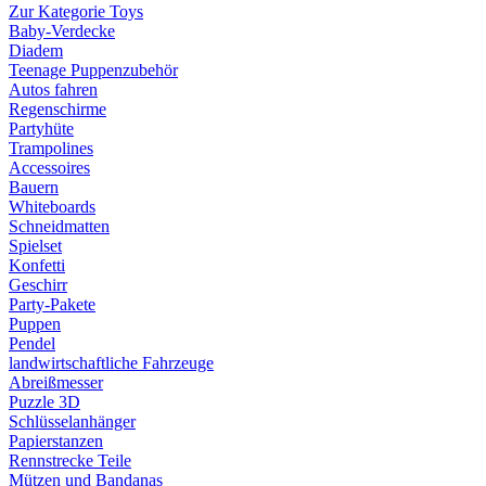
Zur Kategorie Toys
Baby-Verdecke
Diadem
Teenage Puppenzubehör
Autos fahren
Regenschirme
Partyhüte
Trampolines
Accessoires
Bauern
Whiteboards
Schneidmatten
Spielset
Konfetti
Geschirr
Party-Pakete
Puppen
Pendel
landwirtschaftliche Fahrzeuge
Abreißmesser
Puzzle 3D
Schlüsselanhänger
Papierstanzen
Rennstrecke Teile
Mützen und Bandanas