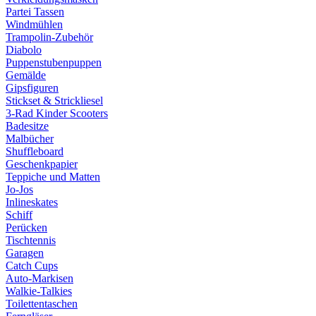
Partei Tassen
Windmühlen
Trampolin-Zubehör
Diabolo
Puppenstubenpuppen
Gemälde
Gipsfiguren
Stickset & Strickliesel
3-Rad Kinder Scooters
Badesitze
Malbücher
Shuffleboard
Geschenkpapier
Teppiche und Matten
Jo-Jos
Inlineskates
Schiff
Perücken
Tischtennis
Garagen
Catch Cups
Auto-Markisen
Walkie-Talkies
Toilettentaschen