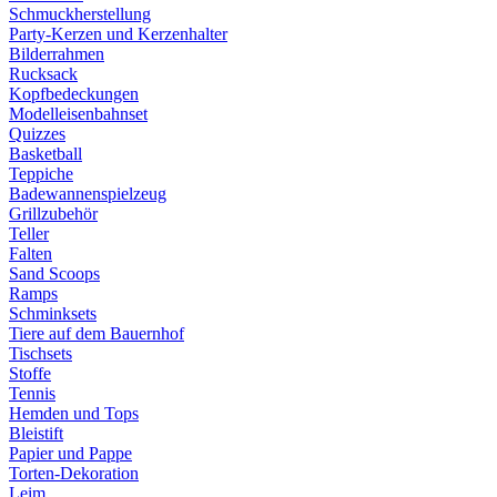
Schmuckherstellung
Party-Kerzen und Kerzenhalter
Bilderrahmen
Rucksack
Kopfbedeckungen
Modelleisenbahnset
Quizzes
Basketball
Teppiche
Badewannenspielzeug
Grillzubehör
Teller
Falten
Sand Scoops
Ramps
Schminksets
Tiere auf dem Bauernhof
Tischsets
Stoffe
Tennis
Hemden und Tops
Bleistift
Papier und Pappe
Torten-Dekoration
Leim