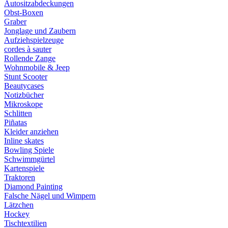
Autositzabdeckungen
Obst-Boxen
Graber
Jonglage und Zaubern
Aufziehspielzeuge
cordes à sauter
Rollende Zange
Wohnmobile & Jeep
Stunt Scooter
Beautycases
Notizbücher
Mikroskope
Schlitten
Piñatas
Kleider anziehen
Inline skates
Bowling Spiele
Schwimmgürtel
Kartenspiele
Traktoren
Diamond Painting
Falsche Nägel und Wimpern
Lätzchen
Hockey
Tischtextilien