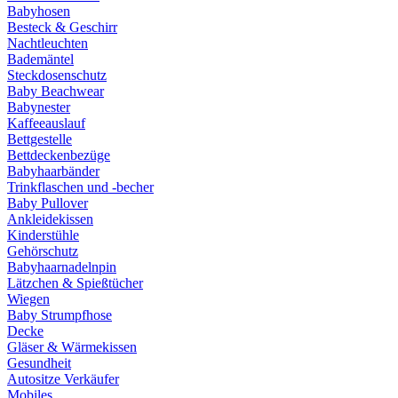
Babyhosen
Besteck & Geschirr
Nachtleuchten
Bademäntel
Steckdosenschutz
Baby Beachwear
Babynester
Kaffeeauslauf
Bettgestelle
Bettdeckenbezüge
Babyhaarbänder
Trinkflaschen und -becher
Baby Pullover
Ankleidekissen
Kinderstühle
Gehörschutz
Babyhaarnadelnpin
Lätzchen & Spießtücher
Wiegen
Baby Strumpfhose
Decke
Gläser & Wärmekissen
Gesundheit
Autositze Verkäufer
Mobiles