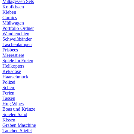
Mittagessen Sets
Kopfkissen
Kleben
Comics
Müllwagen
Portfolio-Ordner
Wandleuchten
Schweißbänder
Taschenlampen
Frisbees
Meerestiere
Spiele im Freien
Helikopters
Keksdose
Haarschmuck
Polizei
Schere
Ferien
Tassen
Hug Wipes
Boas und Kränze
Spielen Sand
Kissen
Graben Maschine
Tauchen Stiefel