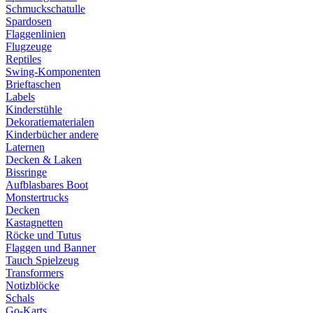
Schmuckschatulle
Spardosen
Flaggenlinien
Flugzeuge
Reptiles
Swing-Komponenten
Brieftaschen
Labels
Kinderstühle
Dekoratiematerialen
Kinderbücher andere
Laternen
Decken & Laken
Bissringe
Aufblasbares Boot
Monstertrucks
Decken
Kastagnetten
Röcke und Tutus
Flaggen und Banner
Tauch Spielzeug
Transformers
Notizblöcke
Schals
Go-Karts