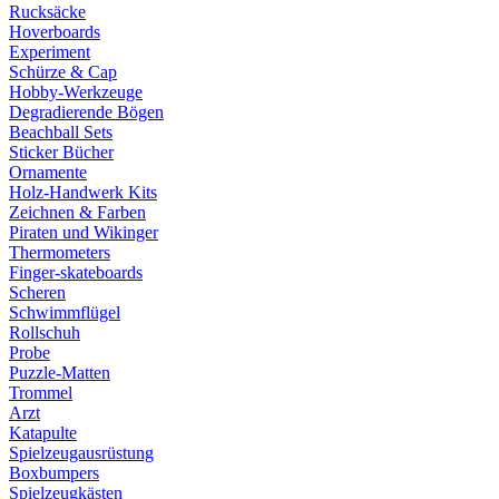
Rucksäcke
Hoverboards
Experiment
Schürze & Cap
Hobby-Werkzeuge
Degradierende Bögen
Beachball Sets
Sticker Bücher
Ornamente
Holz-Handwerk Kits
Zeichnen & Farben
Piraten und Wikinger
Thermometers
Finger-skateboards
Scheren
Schwimmflügel
Rollschuh
Probe
Puzzle-Matten
Trommel
Arzt
Katapulte
Spielzeugausrüstung
Boxbumpers
Spielzeugkästen