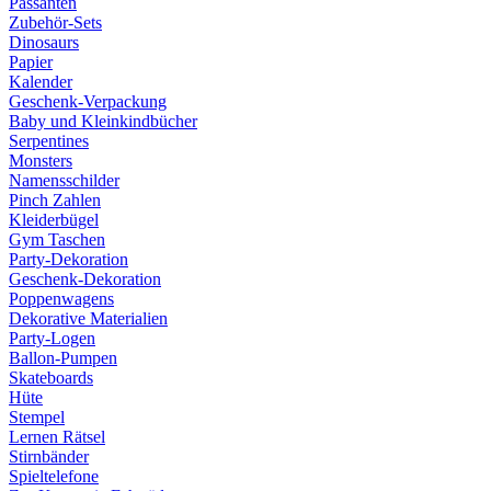
Passanten
Zubehör-Sets
Dinosaurs
Papier
Kalender
Geschenk-Verpackung
Baby und Kleinkindbücher
Serpentines
Monsters
Namensschilder
Pinch Zahlen
Kleiderbügel
Gym Taschen
Party-Dekoration
Geschenk-Dekoration
Poppenwagens
Dekorative Materialien
Party-Logen
Ballon-Pumpen
Skateboards
Hüte
Stempel
Lernen Rätsel
Stirnbänder
Spieltelefone