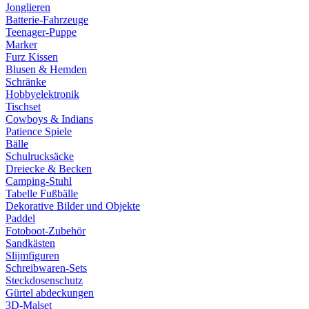
Jonglieren
Batterie-Fahrzeuge
Teenager-Puppe
Marker
Furz Kissen
Blusen & Hemden
Schränke
Hobbyelektronik
Tischset
Cowboys & Indians
Patience Spiele
Bälle
Schulrucksäcke
Dreiecke & Becken
Camping-Stuhl
Tabelle Fußbälle
Dekorative Bilder und Objekte
Paddel
Fotoboot-Zubehör
Sandkästen
Slijmfiguren
Schreibwaren-Sets
Steckdosenschutz
Gürtel abdeckungen
3D-Malset