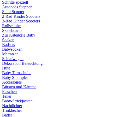
Schritte speziell
Autopeds Steppen
Stunt Scooter
2-Rad-Kinder Scooters
3-Rad Kinder Scooters
Rollschuhe
Skateboards
Zur Kategorie Baby
Socken
Badsets
Babysocken
Matratzen
Schlafwagen
Dekoration Beleuchtung
Hüte
Baby Turnschuhe
Baby Strampler
Accessoires
Bürsten und Kämme
Flaschen
Teller
Baby-Strickjacken
Nachtlichter
Trinkbecher
Bäder