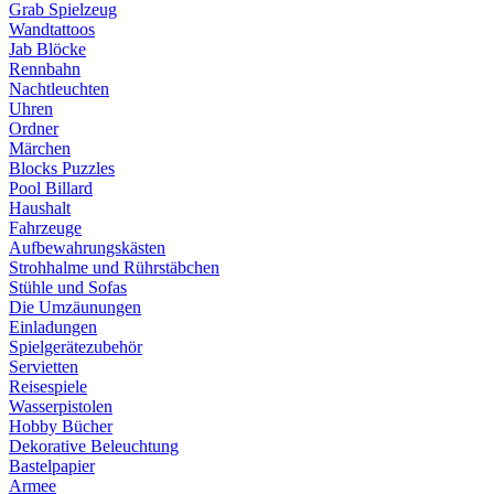
Grab Spielzeug
Wandtattoos
Jab Blöcke
Rennbahn
Nachtleuchten
Uhren
Ordner
Märchen
Blocks Puzzles
Pool Billard
Haushalt
Fahrzeuge
Aufbewahrungskästen
Strohhalme und Rührstäbchen
Stühle und Sofas
Die Umzäunungen
Einladungen
Spielgerätezubehör
Servietten
Reisespiele
Wasserpistolen
Hobby Bücher
Dekorative Beleuchtung
Bastelpapier
Armee