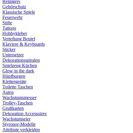
Reinigers
Gehörschutz
Klassische Spiele
Feuerwehr
Stifte
Tattoos
Hobbykleber
Verteilung Beutel
Klaviere & Keyboards
Sticker
Untersetzer
Dekorationsspiralen
Spielzeug Küchen
Glow in the dark
Hüpfburgen
Klettergeräte
Toilette Taschen
Autos
Wachstumsmesser
Trolley-Taschen
Grußkarten
Dekoration Accessoires
Wachstumseier
Styropor-Modelle
Attribute verkleiden