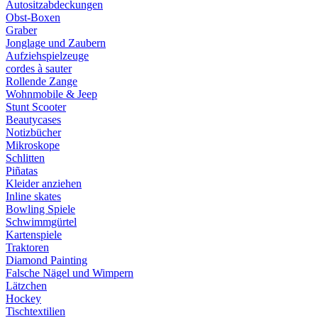
Autositzabdeckungen
Obst-Boxen
Graber
Jonglage und Zaubern
Aufziehspielzeuge
cordes à sauter
Rollende Zange
Wohnmobile & Jeep
Stunt Scooter
Beautycases
Notizbücher
Mikroskope
Schlitten
Piñatas
Kleider anziehen
Inline skates
Bowling Spiele
Schwimmgürtel
Kartenspiele
Traktoren
Diamond Painting
Falsche Nägel und Wimpern
Lätzchen
Hockey
Tischtextilien