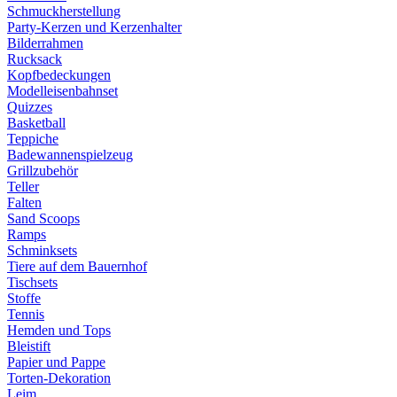
Schmuckherstellung
Party-Kerzen und Kerzenhalter
Bilderrahmen
Rucksack
Kopfbedeckungen
Modelleisenbahnset
Quizzes
Basketball
Teppiche
Badewannenspielzeug
Grillzubehör
Teller
Falten
Sand Scoops
Ramps
Schminksets
Tiere auf dem Bauernhof
Tischsets
Stoffe
Tennis
Hemden und Tops
Bleistift
Papier und Pappe
Torten-Dekoration
Leim