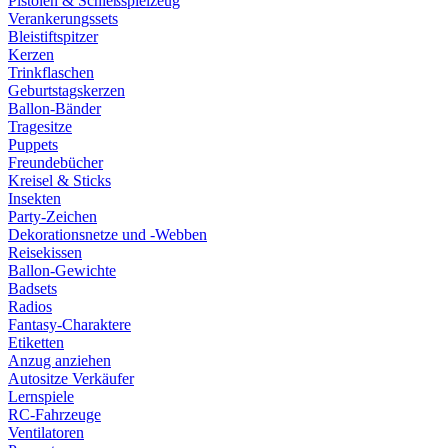
Pistolen & Schießspielzeug
Verankerungssets
Bleistiftspitzer
Kerzen
Trinkflaschen
Geburtstagskerzen
Ballon-Bänder
Tragesitze
Puppets
Freundebücher
Kreisel & Sticks
Insekten
Party-Zeichen
Dekorationsnetze und -Webben
Reisekissen
Ballon-Gewichte
Badsets
Radios
Fantasy-Charaktere
Etiketten
Anzug anziehen
Autositze Verkäufer
Lernspiele
RC-Fahrzeuge
Ventilatoren