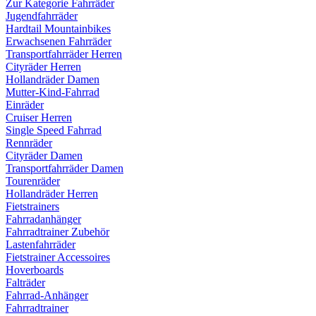
Zur Kategorie Fahrräder
Jugendfahrräder
Hardtail Mountainbikes
Erwachsenen Fahrräder
Transportfahrräder Herren
Cityräder Herren
Hollandräder Damen
Mutter-Kind-Fahrrad
Einräder
Cruiser Herren
Single Speed Fahrrad
Rennräder
Cityräder Damen
Transportfahrräder Damen
Tourenräder
Hollandräder Herren
Fietstrainers
Fahrradanhänger
Fahrradtrainer Zubehör
Lastenfahrräder
Fietstrainer Accessoires
Hoverboards
Falträder
Fahrrad-Anhänger
Fahrradtrainer