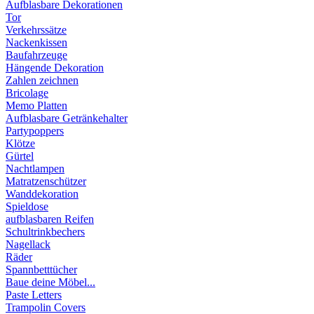
Aufblasbare Dekorationen
Tor
Verkehrssätze
Nackenkissen
Baufahrzeuge
Hängende Dekoration
Zahlen zeichnen
Bricolage
Memo Platten
Aufblasbare Getränkehalter
Partypoppers
Klötze
Gürtel
Nachtlampen
Matratzenschützer
Wanddekoration
Spieldose
aufblasbaren Reifen
Schultrinkbechers
Nagellack
Räder
Spannbetttücher
Baue deine Möbel...
Paste Letters
Trampolin Covers