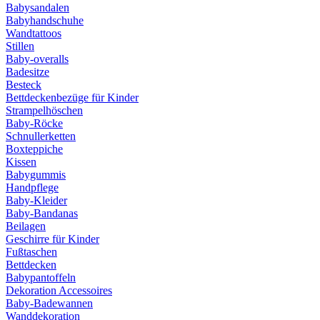
Babysandalen
Babyhandschuhe
Wandtattoos
Stillen
Baby-overalls
Badesitze
Besteck
Bettdeckenbezüge für Kinder
Strampelhöschen
Baby-Röcke
Schnullerketten
Boxteppiche
Kissen
Babygummis
Handpflege
Baby-Kleider
Baby-Bandanas
Beilagen
Geschirre für Kinder
Fußtaschen
Bettdecken
Babypantoffeln
Dekoration Accessoires
Baby-Badewannen
Wanddekoration