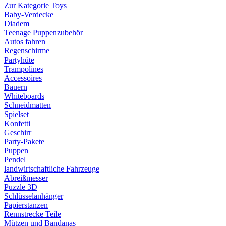
Zur Kategorie Toys
Baby-Verdecke
Diadem
Teenage Puppenzubehör
Autos fahren
Regenschirme
Partyhüte
Trampolines
Accessoires
Bauern
Whiteboards
Schneidmatten
Spielset
Konfetti
Geschirr
Party-Pakete
Puppen
Pendel
landwirtschaftliche Fahrzeuge
Abreißmesser
Puzzle 3D
Schlüsselanhänger
Papierstanzen
Rennstrecke Teile
Mützen und Bandanas