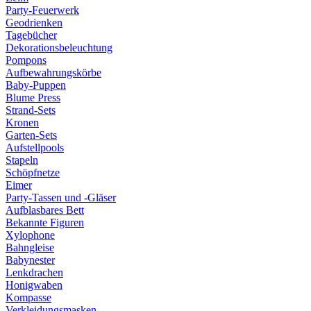
Party-Feuerwerk
Geodrienken
Tagebücher
Dekorationsbeleuchtung
Pompons
Aufbewahrungskörbe
Baby-Puppen
Blume Press
Strand-Sets
Kronen
Garten-Sets
Aufstellpools
Stapeln
Schöpfnetze
Eimer
Party-Tassen und -Gläser
Aufblasbares Bett
Bekannte Figuren
Xylophone
Bahngleise
Babynester
Lenkdrachen
Honigwaben
Kompasse
Verkleidungsmasken