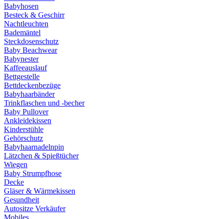
Babyhosen
Besteck & Geschirr
Nachtleuchten
Bademäntel
Steckdosenschutz
Baby Beachwear
Babynester
Kaffeeauslauf
Bettgestelle
Bettdeckenbezüge
Babyhaarbänder
Trinkflaschen und -becher
Baby Pullover
Ankleidekissen
Kinderstühle
Gehörschutz
Babyhaarnadelnpin
Lätzchen & Spießtücher
Wiegen
Baby Strumpfhose
Decke
Gläser & Wärmekissen
Gesundheit
Autositze Verkäufer
Mobiles