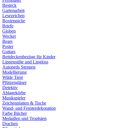
Ferngläser
Besteck
Gartenarbeit
Lesezeichen
Boxteppiche
Briefe
Globen
Wecker
Bears
Poster
Guitars
Bettdeckenbezüge für Kinder
Lippenstifte und Lipgloss
Autopeds Steppen
Modellierung
Wilde Tiere
Pfützengläser
Detektiv
Ablagekörbe
Musikspieler
Zeichenplatten & Tische
Wand- und Fensterdekoration
Farbe Bücher
Medaillen und Trophäen
Drachen