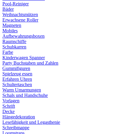
Pool-Reiniger
Bäder
Weihnachtsmützen
Erwachsene Roller
Magneten
Mobiles
Aufbewahrungsboxen
Raumschiffe
Schubkarren
Farbe
Kinderwagen Spanner
Party Buchstaben und Zahlen
Gummifiguren
Spielzeug essen
Erfahren Uhren
Schultertaschen
Warm Umarmungen
Schals und Handschuhe
Vorlagen
Schrift
Decke
Hängedekoration
Lesefähigkeit und Legasthenie
Schreibmappe
Loomstraps