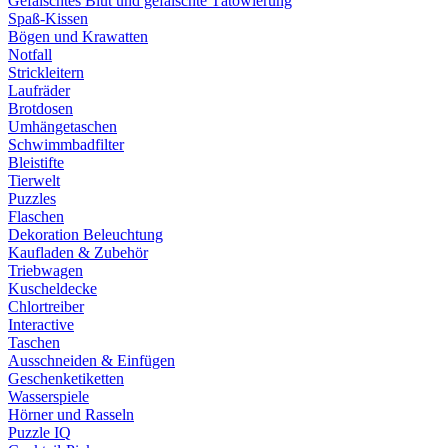
Gefälschtes Blut und gefälschte Tätowierung
Spaß-Kissen
Bögen und Krawatten
Notfall
Strickleitern
Laufräder
Brotdosen
Umhängetaschen
Schwimmbadfilter
Bleistifte
Tierwelt
Puzzles
Flaschen
Dekoration Beleuchtung
Kaufladen & Zubehör
Triebwagen
Kuscheldecke
Chlortreiber
Interactive
Taschen
Ausschneiden & Einfügen
Geschenketiketten
Wasserspiele
Hörner und Rasseln
Puzzle IQ