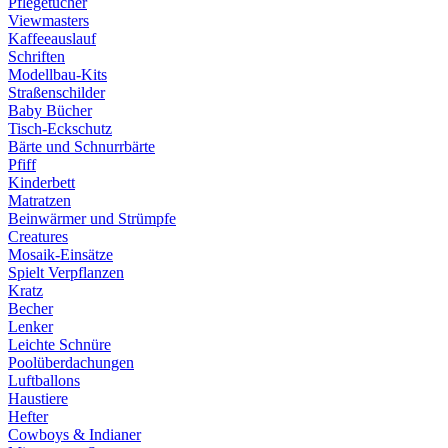
Pflegetücher
Viewmasters
Kaffeeauslauf
Schriften
Modellbau-Kits
Straßenschilder
Baby Bücher
Tisch-Eckschutz
Bärte und Schnurrbärte
Pfiff
Kinderbett
Matratzen
Beinwärmer und Strümpfe
Creatures
Mosaik-Einsätze
Spielt Verpflanzen
Kratz
Becher
Lenker
Leichte Schnüre
Poolüberdachungen
Luftballons
Haustiere
Hefter
Cowboys & Indianer