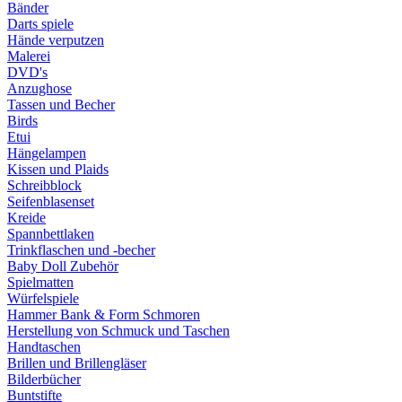
Bänder
Darts spiele
Hände verputzen
Malerei
DVD's
Anzughose
Tassen und Becher
Birds
Etui
Hängelampen
Kissen und Plaids
Schreibblock
Seifenblasenset
Kreide
Spannbettlaken
Trinkflaschen und -becher
Baby Doll Zubehör
Spielmatten
Würfelspiele
Hammer Bank & Form Schmoren
Herstellung von Schmuck und Taschen
Handtaschen
Brillen und Brillengläser
Bilderbücher
Buntstifte