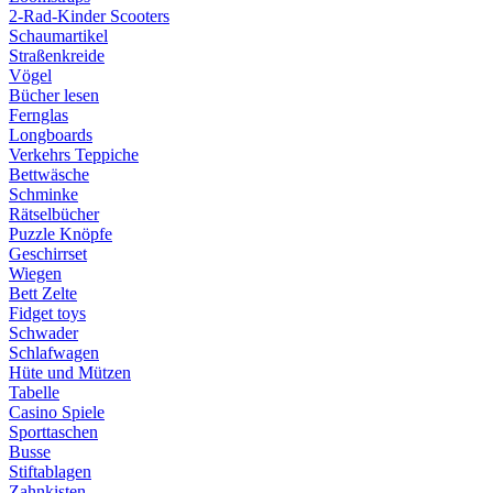
2-Rad-Kinder Scooters
Schaumartikel
Straßenkreide
Vögel
Bücher lesen
Fernglas
Longboards
Verkehrs Teppiche
Bettwäsche
Schminke
Rätselbücher
Puzzle Knöpfe
Geschirrset
Wiegen
Bett Zelte
Fidget toys
Schwader
Schlafwagen
Hüte und Mützen
Tabelle
Casino Spiele
Sporttaschen
Busse
Stiftablagen
Zahnkisten