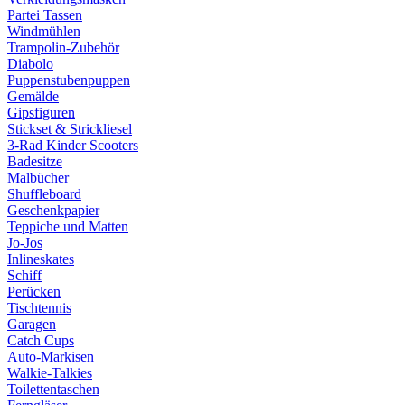
Partei Tassen
Windmühlen
Trampolin-Zubehör
Diabolo
Puppenstubenpuppen
Gemälde
Gipsfiguren
Stickset & Strickliesel
3-Rad Kinder Scooters
Badesitze
Malbücher
Shuffleboard
Geschenkpapier
Teppiche und Matten
Jo-Jos
Inlineskates
Schiff
Perücken
Tischtennis
Garagen
Catch Cups
Auto-Markisen
Walkie-Talkies
Toilettentaschen