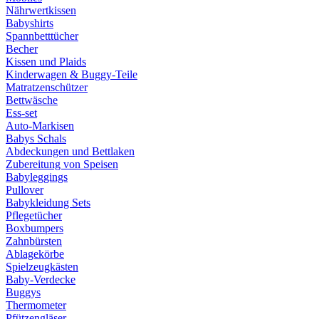
Nährwertkissen
Babyshirts
Spannbetttücher
Becher
Kissen und Plaids
Kinderwagen & Buggy-Teile
Matratzenschützer
Bettwäsche
Ess-set
Auto-Markisen
Babys Schals
Abdeckungen und Bettlaken
Zubereitung von Speisen
Babyleggings
Pullover
Babykleidung Sets
Pflegetücher
Boxbumpers
Zahnbürsten
Ablagekörbe
Spielzeugkästen
Baby-Verdecke
Buggys
Thermometer
Pfützengläser