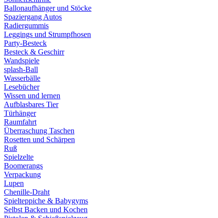
Ballonaufhänger und Stöcke
Spaziergang Autos
Radiergummis
Leggings und Strumpfhosen
Party-Besteck
Besteck & Geschirr
Wandspiele
splash-Ball
Wasserbälle
Lesebücher
Wissen und lernen
Aufblasbares Tier
Türhänger
Raumfahrt
Überraschung Taschen
Rosetten und Schärpen
Ruß
Spielzelte
Boomerangs
Verpackung
Lupen
Chenille-Draht
Spielteppiche & Babygyms
Selbst Backen und Kochen