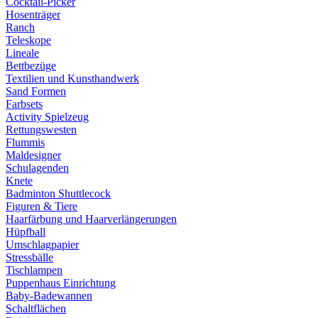
Cocktail-Picker
Hosenträger
Ranch
Teleskope
Lineale
Bettbezüge
Textilien und Kunsthandwerk
Sand Formen
Farbsets
Activity Spielzeug
Rettungswesten
Flummis
Maldesigner
Schulagenden
Knete
Badminton Shuttlecock
Figuren & Tiere
Haarfärbung und Haarverlängerungen
Hüpfball
Umschlagpapier
Stressbälle
Tischlampen
Puppenhaus Einrichtung
Baby-Badewannen
Schaltflächen