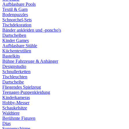
Aufblasbare Pools
Textil & Garn
Bodenpuzzles
Schnorchel-Sets
Tischdekoration
Bänder ankleiden und -poncho's
Dartscheiben
Kinder Games
Aufblasbare Stühle
Küchentextilien
Bastelkits
Bühne Fahrzeuge & Anhänger
Designstudio
Schnullerketten
Tischleuchten
Dartscheibe
Fliegendes Spielzeug
Teenager-Puppenkleidung
Kinderkameras
Hobby-Messer
Schaukelsitze
Waldtiere
Berühmte Figuren
Dias
Sonnenschirme