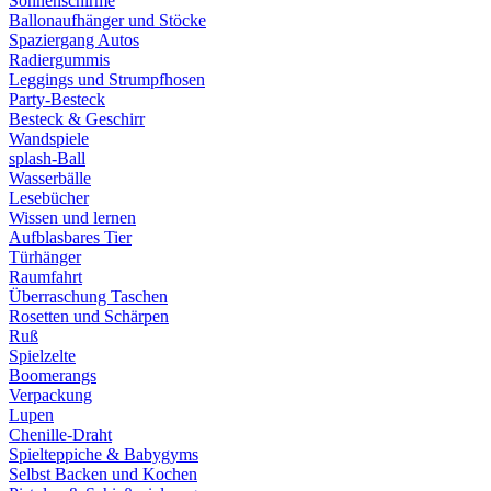
Sonnenschirme
Ballonaufhänger und Stöcke
Spaziergang Autos
Radiergummis
Leggings und Strumpfhosen
Party-Besteck
Besteck & Geschirr
Wandspiele
splash-Ball
Wasserbälle
Lesebücher
Wissen und lernen
Aufblasbares Tier
Türhänger
Raumfahrt
Überraschung Taschen
Rosetten und Schärpen
Ruß
Spielzelte
Boomerangs
Verpackung
Lupen
Chenille-Draht
Spielteppiche & Babygyms
Selbst Backen und Kochen