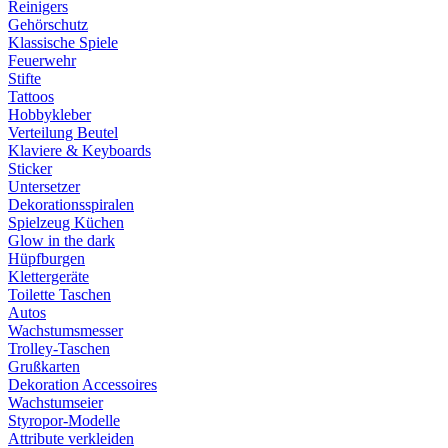
Reinigers
Gehörschutz
Klassische Spiele
Feuerwehr
Stifte
Tattoos
Hobbykleber
Verteilung Beutel
Klaviere & Keyboards
Sticker
Untersetzer
Dekorationsspiralen
Spielzeug Küchen
Glow in the dark
Hüpfburgen
Klettergeräte
Toilette Taschen
Autos
Wachstumsmesser
Trolley-Taschen
Grußkarten
Dekoration Accessoires
Wachstumseier
Styropor-Modelle
Attribute verkleiden