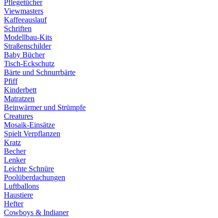
Pflegetücher
Viewmasters
Kaffeeauslauf
Schriften
Modellbau-Kits
Straßenschilder
Baby Bücher
Tisch-Eckschutz
Bärte und Schnurrbärte
Pfiff
Kinderbett
Matratzen
Beinwärmer und Strümpfe
Creatures
Mosaik-Einsätze
Spielt Verpflanzen
Kratz
Becher
Lenker
Leichte Schnüre
Poolüberdachungen
Luftballons
Haustiere
Hefter
Cowboys & Indianer