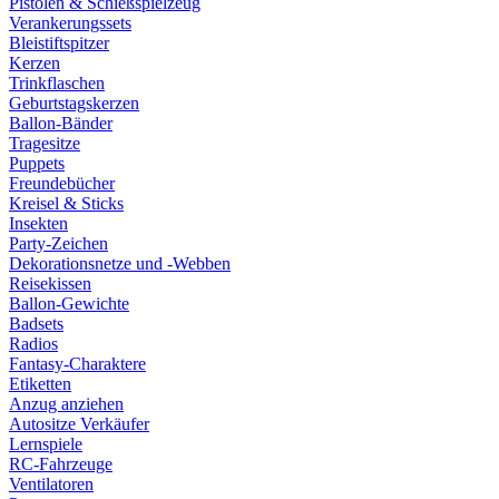
Pistolen & Schießspielzeug
Verankerungssets
Bleistiftspitzer
Kerzen
Trinkflaschen
Geburtstagskerzen
Ballon-Bänder
Tragesitze
Puppets
Freundebücher
Kreisel & Sticks
Insekten
Party-Zeichen
Dekorationsnetze und -Webben
Reisekissen
Ballon-Gewichte
Badsets
Radios
Fantasy-Charaktere
Etiketten
Anzug anziehen
Autositze Verkäufer
Lernspiele
RC-Fahrzeuge
Ventilatoren