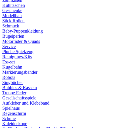
Zahnkisten
Kühltaschen
Geschenke
Modellbau
Stick Rollen
Schmuck
Baby-Puppenkleidung
Bügelperlen
Motorräder & Quads
Service
Pluche Spielzeug
Reinigungs-Kits
Ess-set
Kugelbahn
Markierungsbänder
Robots
Singbücher
Bubbles & Rasseln
Treppe Feder
Gesellschaftsspiele
Aufkleber und Klebeband
Spielhaus
Regenschirm
Schuhe
Kaleidoskope