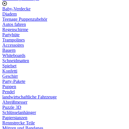
Baby-Verdecke
Diadem
Teenage Puppenzubehör
Autos fahren
Regenschirme
Partyhüte
Trampolines
Accessoires
Bauern
Whiteboards
Schneidmatten
Spielset
Konfetti
Geschirr
Party-Pakete
Puppen
Pendel
landwirtschaftliche Fahrzeuge
Abreißmesser
Puzzle 3D
Schlüsselanhänger
Papierstanzen
Rennstrecke Teile
Mützen und Bandanas