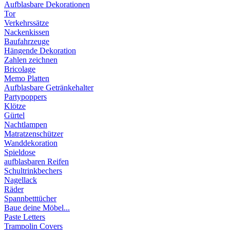
Aufblasbare Dekorationen
Tor
Verkehrssätze
Nackenkissen
Baufahrzeuge
Hängende Dekoration
Zahlen zeichnen
Bricolage
Memo Platten
Aufblasbare Getränkehalter
Partypoppers
Klötze
Gürtel
Nachtlampen
Matratzenschützer
Wanddekoration
Spieldose
aufblasbaren Reifen
Schultrinkbechers
Nagellack
Räder
Spannbetttücher
Baue deine Möbel...
Paste Letters
Trampolin Covers