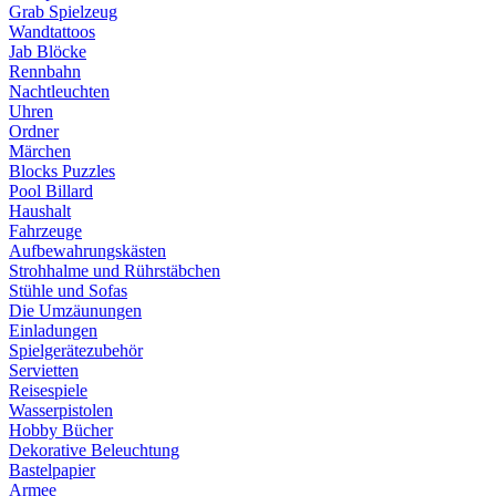
Grab Spielzeug
Wandtattoos
Jab Blöcke
Rennbahn
Nachtleuchten
Uhren
Ordner
Märchen
Blocks Puzzles
Pool Billard
Haushalt
Fahrzeuge
Aufbewahrungskästen
Strohhalme und Rührstäbchen
Stühle und Sofas
Die Umzäunungen
Einladungen
Spielgerätezubehör
Servietten
Reisespiele
Wasserpistolen
Hobby Bücher
Dekorative Beleuchtung
Bastelpapier
Armee