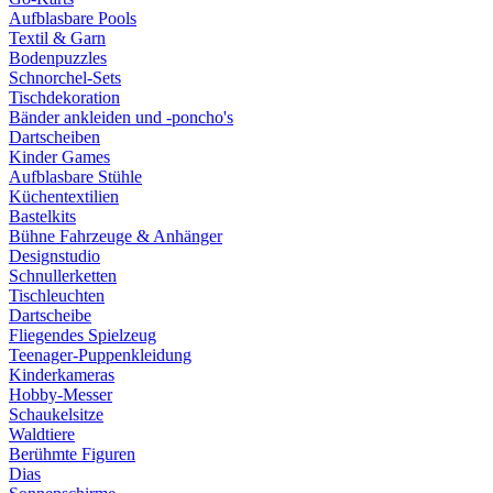
Aufblasbare Pools
Textil & Garn
Bodenpuzzles
Schnorchel-Sets
Tischdekoration
Bänder ankleiden und -poncho's
Dartscheiben
Kinder Games
Aufblasbare Stühle
Küchentextilien
Bastelkits
Bühne Fahrzeuge & Anhänger
Designstudio
Schnullerketten
Tischleuchten
Dartscheibe
Fliegendes Spielzeug
Teenager-Puppenkleidung
Kinderkameras
Hobby-Messer
Schaukelsitze
Waldtiere
Berühmte Figuren
Dias