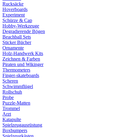
Rucksäcke
Hoverboards
Experiment
Schürze & Cap
Hobby-Werkzeuge
Degradierende Bögen
Beachball Sets
Sticker Bücher
Ornamente
Holz-Handwerk Kits
Zeichnen & Farben
Piraten und Wikinger
Thermometers
Finger-skateboards
Scheren
Schwimmflügel
Rollschuh
Probe
Puzzle-Matten
Trommel
Arzt
Katapulte
Spielzeugausrüstung
Boxbumpers
Spielzeugkästen