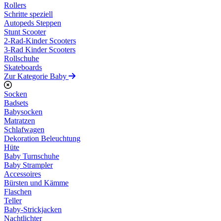
Rollers
Schritte speziell
Autopeds Steppen
Stunt Scooter
2-Rad-Kinder Scooters
3-Rad Kinder Scooters
Rollschuhe
Skateboards
Zur Kategorie Baby
Socken
Badsets
Babysocken
Matratzen
Schlafwagen
Dekoration Beleuchtung
Hüte
Baby Turnschuhe
Baby Strampler
Accessoires
Bürsten und Kämme
Flaschen
Teller
Baby-Strickjacken
Nachtlichter