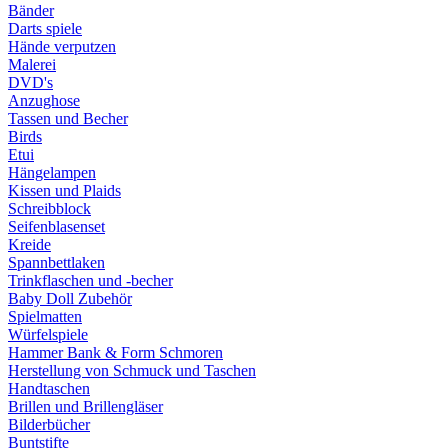
Bänder
Darts spiele
Hände verputzen
Malerei
DVD's
Anzughose
Tassen und Becher
Birds
Etui
Hängelampen
Kissen und Plaids
Schreibblock
Seifenblasenset
Kreide
Spannbettlaken
Trinkflaschen und -becher
Baby Doll Zubehör
Spielmatten
Würfelspiele
Hammer Bank & Form Schmoren
Herstellung von Schmuck und Taschen
Handtaschen
Brillen und Brillengläser
Bilderbücher
Buntstifte