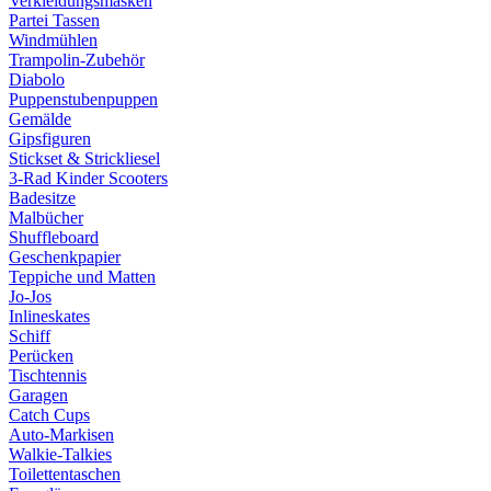
Verkleidungsmasken
Partei Tassen
Windmühlen
Trampolin-Zubehör
Diabolo
Puppenstubenpuppen
Gemälde
Gipsfiguren
Stickset & Strickliesel
3-Rad Kinder Scooters
Badesitze
Malbücher
Shuffleboard
Geschenkpapier
Teppiche und Matten
Jo-Jos
Inlineskates
Schiff
Perücken
Tischtennis
Garagen
Catch Cups
Auto-Markisen
Walkie-Talkies
Toilettentaschen