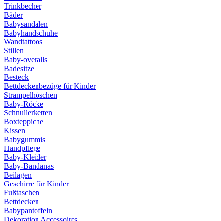
Trinkbecher
Bäder
Babysandalen
Babyhandschuhe
Wandtattoos
Stillen
Baby-overalls
Badesitze
Besteck
Bettdeckenbezüge für Kinder
Strampelhöschen
Baby-Röcke
Schnullerketten
Boxteppiche
Kissen
Babygummis
Handpflege
Baby-Kleider
Baby-Bandanas
Beilagen
Geschirre für Kinder
Fußtaschen
Bettdecken
Babypantoffeln
Dekoration Accessoires