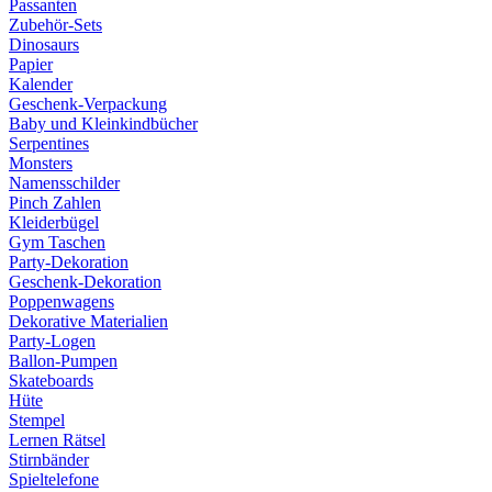
Passanten
Zubehör-Sets
Dinosaurs
Papier
Kalender
Geschenk-Verpackung
Baby und Kleinkindbücher
Serpentines
Monsters
Namensschilder
Pinch Zahlen
Kleiderbügel
Gym Taschen
Party-Dekoration
Geschenk-Dekoration
Poppenwagens
Dekorative Materialien
Party-Logen
Ballon-Pumpen
Skateboards
Hüte
Stempel
Lernen Rätsel
Stirnbänder
Spieltelefone