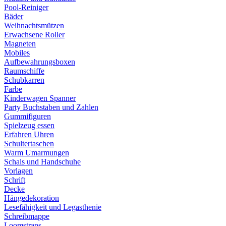
Pool-Reiniger
Bäder
Weihnachtsmützen
Erwachsene Roller
Magneten
Mobiles
Aufbewahrungsboxen
Raumschiffe
Schubkarren
Farbe
Kinderwagen Spanner
Party Buchstaben und Zahlen
Gummifiguren
Spielzeug essen
Erfahren Uhren
Schultertaschen
Warm Umarmungen
Schals und Handschuhe
Vorlagen
Schrift
Decke
Hängedekoration
Lesefähigkeit und Legasthenie
Schreibmappe
Loomstraps