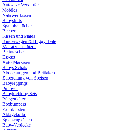
Autositze Verkäufer
Mobiles
Nährwertkissen
Babyshirts
Spannbetttücher
Becher
Kissen und Plaids
Kinderwagen & Buggy-Teile
Matratzenschützer
Bettwäsche
Ess-set
Auto-Markisen
Babys Schals
Abdeckungen und Bettlaken
Zubereitung von Speisen
Babyleggings
Pullover
Babykleidung Sets
Pflegetücher
Boxbumpers
Zahnbürsten
Ablagekörbe
Spielzeugkästen
Baby-Verdecke