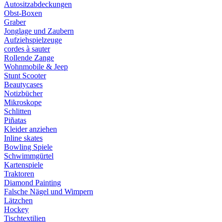
Autositzabdeckungen
Obst-Boxen
Graber
Jonglage und Zaubern
Aufziehspielzeuge
cordes à sauter
Rollende Zange
Wohnmobile & Jeep
Stunt Scooter
Beautycases
Notizbücher
Mikroskope
Schlitten
Piñatas
Kleider anziehen
Inline skates
Bowling Spiele
Schwimmgürtel
Kartenspiele
Traktoren
Diamond Painting
Falsche Nägel und Wimpern
Lätzchen
Hockey
Tischtextilien