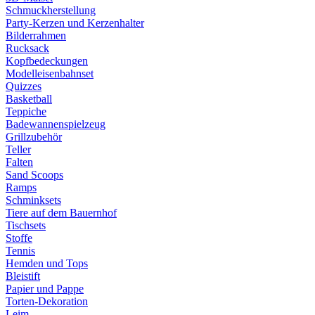
Schmuckherstellung
Party-Kerzen und Kerzenhalter
Bilderrahmen
Rucksack
Kopfbedeckungen
Modelleisenbahnset
Quizzes
Basketball
Teppiche
Badewannenspielzeug
Grillzubehör
Teller
Falten
Sand Scoops
Ramps
Schminksets
Tiere auf dem Bauernhof
Tischsets
Stoffe
Tennis
Hemden und Tops
Bleistift
Papier und Pappe
Torten-Dekoration
Leim