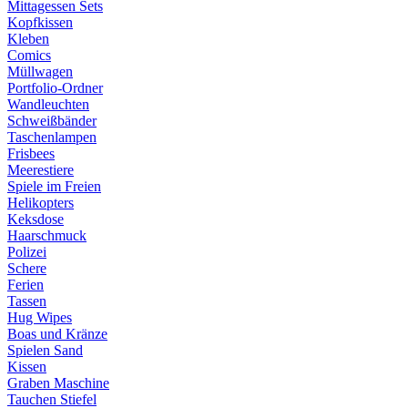
Mittagessen Sets
Kopfkissen
Kleben
Comics
Müllwagen
Portfolio-Ordner
Wandleuchten
Schweißbänder
Taschenlampen
Frisbees
Meerestiere
Spiele im Freien
Helikopters
Keksdose
Haarschmuck
Polizei
Schere
Ferien
Tassen
Hug Wipes
Boas und Kränze
Spielen Sand
Kissen
Graben Maschine
Tauchen Stiefel