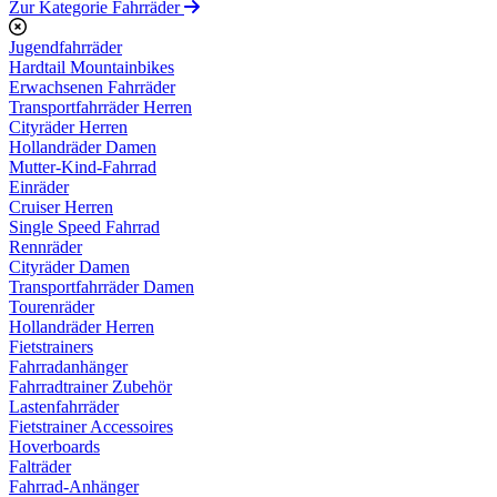
Zur Kategorie Fahrräder
Jugendfahrräder
Hardtail Mountainbikes
Erwachsenen Fahrräder
Transportfahrräder Herren
Cityräder Herren
Hollandräder Damen
Mutter-Kind-Fahrrad
Einräder
Cruiser Herren
Single Speed Fahrrad
Rennräder
Cityräder Damen
Transportfahrräder Damen
Tourenräder
Hollandräder Herren
Fietstrainers
Fahrradanhänger
Fahrradtrainer Zubehör
Lastenfahrräder
Fietstrainer Accessoires
Hoverboards
Falträder
Fahrrad-Anhänger