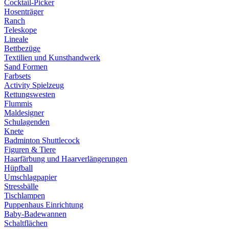
Cocktail-Picker
Hosenträger
Ranch
Teleskope
Lineale
Bettbezüge
Textilien und Kunsthandwerk
Sand Formen
Farbsets
Activity Spielzeug
Rettungswesten
Flummis
Maldesigner
Schulagenden
Knete
Badminton Shuttlecock
Figuren & Tiere
Haarfärbung und Haarverlängerungen
Hüpfball
Umschlagpapier
Stressbälle
Tischlampen
Puppenhaus Einrichtung
Baby-Badewannen
Schaltflächen