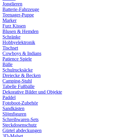
Jonglieren
Batterie-Fahrzeuge
Teenager-Puppe
Marker
Furz Kissen
Blusen & Hemden
Schränke
Hobbyelektronik
Tischset
Cowboys & Indians
Patience Spiele
Bälle
Schulrucksäcke
Dreiecke & Becken
Camping-Stuhl
Tabelle Fußbälle
Dekorative Bilder und Objekte
Paddel
Fotoboot-Zubehör
Sandkästen
Slijmfiguren
Schreibwaren-Sets
Steckdosenschutz
Gürtel abdeckungen
3D-Malset