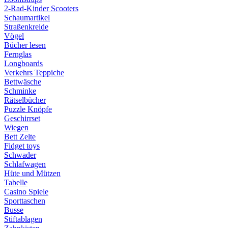
2-Rad-Kinder Scooters
Schaumartikel
Straßenkreide
Vögel
Bücher lesen
Fernglas
Longboards
Verkehrs Teppiche
Bettwäsche
Schminke
Rätselbücher
Puzzle Knöpfe
Geschirrset
Wiegen
Bett Zelte
Fidget toys
Schwader
Schlafwagen
Hüte und Mützen
Tabelle
Casino Spiele
Sporttaschen
Busse
Stiftablagen