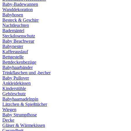
Baby-Badewannen
Wanddekoration
Babyhosen
Besteck & Geschirr
Nachtleuchten
Bademäntel
Steckdosenschutz
Baby Beachwear
Babynester
Kaffeeauslauf
Bettgestelle
Bettdeckenbezüge
Babyhaarbänder
Trinkflaschen und -becher
Baby Pullover
Ankleidekissen
Kinderstühle
Gehörschutz
Babyhaarnadelnpin
Lätzchen & Spießtücher
Wiegen
Baby Strumpfhose
Decke
Gläser & Wärmekissen
Gesundheit