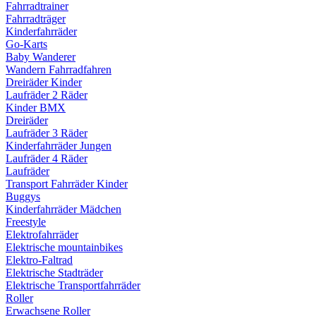
Fahrradtrainer
Fahrradträger
Kinderfahrräder
Go-Karts
Baby Wanderer
Wandern Fahrradfahren
Dreiräder Kinder
Laufräder 2 Räder
Kinder BMX
Dreiräder
Laufräder 3 Räder
Kinderfahrräder Jungen
Laufräder 4 Räder
Laufräder
Transport Fahrräder Kinder
Buggys
Kinderfahrräder Mädchen
Freestyle
Elektrofahrräder
Elektrische mountainbikes
Elektro-Faltrad
Elektrische Stadträder
Elektrische Transportfahrräder
Roller
Erwachsene Roller