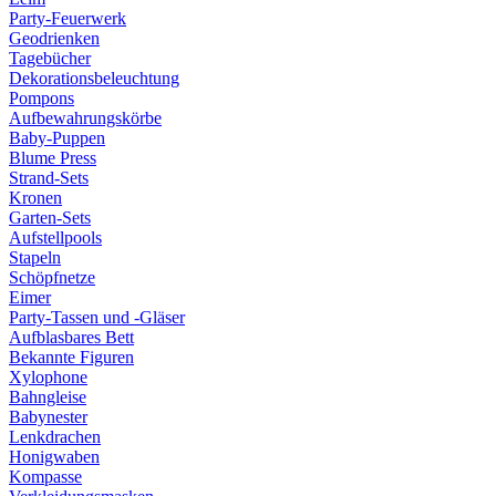
Party-Feuerwerk
Geodrienken
Tagebücher
Dekorationsbeleuchtung
Pompons
Aufbewahrungskörbe
Baby-Puppen
Blume Press
Strand-Sets
Kronen
Garten-Sets
Aufstellpools
Stapeln
Schöpfnetze
Eimer
Party-Tassen und -Gläser
Aufblasbares Bett
Bekannte Figuren
Xylophone
Bahngleise
Babynester
Lenkdrachen
Honigwaben
Kompasse