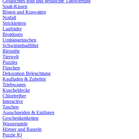
Gefälschtes Blut und gefälschte Tätowierung
Spaß-Kissen
Bögen und Krawatten
Notfall
Strickleitern
Laufräder
Brotdosen
Umhängetaschen
Schwimmbadfilter
Bleistifte
Tierwelt
Puzzles
Flaschen
Dekoration Beleuchtung
Kaufladen & Zubehör
Triebwagen
Kuscheldecke
Chlortreiber
Interactive
Taschen
Ausschneiden & Einfügen
Geschenketiketten
Wasserspiele
Hörner und Rasseln
Puzzle IQ