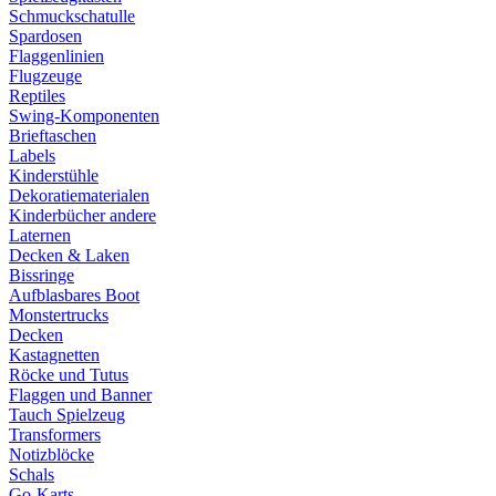
Schmuckschatulle
Spardosen
Flaggenlinien
Flugzeuge
Reptiles
Swing-Komponenten
Brieftaschen
Labels
Kinderstühle
Dekoratiematerialen
Kinderbücher andere
Laternen
Decken & Laken
Bissringe
Aufblasbares Boot
Monstertrucks
Decken
Kastagnetten
Röcke und Tutus
Flaggen und Banner
Tauch Spielzeug
Transformers
Notizblöcke
Schals
Go-Karts