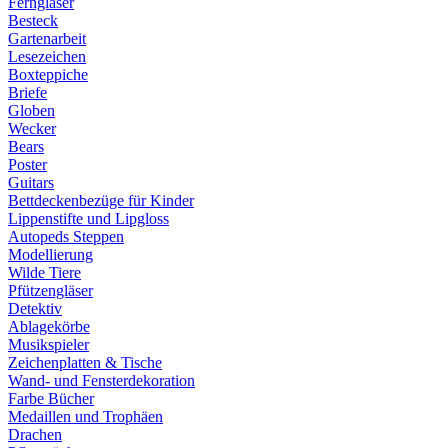
Ferngläser
Besteck
Gartenarbeit
Lesezeichen
Boxteppiche
Briefe
Globen
Wecker
Bears
Poster
Guitars
Bettdeckenbezüge für Kinder
Lippenstifte und Lipgloss
Autopeds Steppen
Modellierung
Wilde Tiere
Pfützengläser
Detektiv
Ablagekörbe
Musikspieler
Zeichenplatten & Tische
Wand- und Fensterdekoration
Farbe Bücher
Medaillen und Trophäen
Drachen