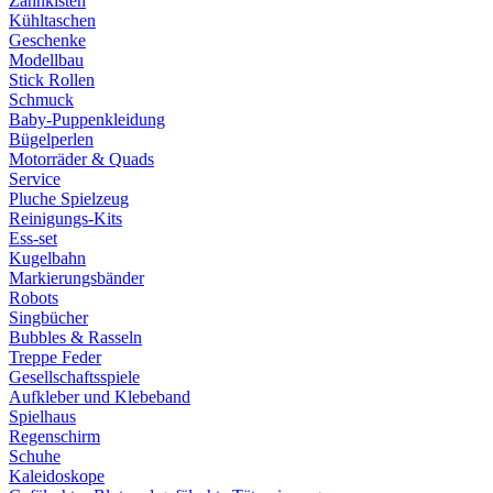
Zahnkisten
Kühltaschen
Geschenke
Modellbau
Stick Rollen
Schmuck
Baby-Puppenkleidung
Bügelperlen
Motorräder & Quads
Service
Pluche Spielzeug
Reinigungs-Kits
Ess-set
Kugelbahn
Markierungsbänder
Robots
Singbücher
Bubbles & Rasseln
Treppe Feder
Gesellschaftsspiele
Aufkleber und Klebeband
Spielhaus
Regenschirm
Schuhe
Kaleidoskope