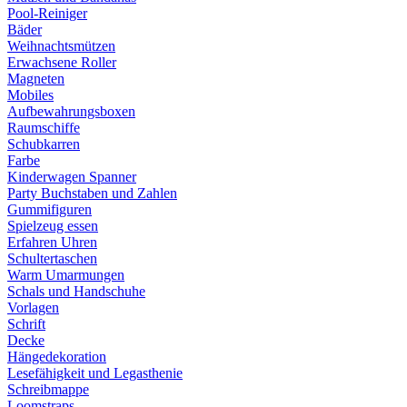
Pool-Reiniger
Bäder
Weihnachtsmützen
Erwachsene Roller
Magneten
Mobiles
Aufbewahrungsboxen
Raumschiffe
Schubkarren
Farbe
Kinderwagen Spanner
Party Buchstaben und Zahlen
Gummifiguren
Spielzeug essen
Erfahren Uhren
Schultertaschen
Warm Umarmungen
Schals und Handschuhe
Vorlagen
Schrift
Decke
Hängedekoration
Lesefähigkeit und Legasthenie
Schreibmappe
Loomstraps