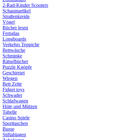
2-Rad-Kinder Scooters
Schaumartikel
Straßenkreide
Vögel
Bücher lesen
Fernglas
Longboards
Verkehrs Teppiche
Bettwäsche
Schminke
Rätselbücher
Puzzle Knöpfe
Geschirrset
Wiegen
Bett Zelte
Fidget toys
Schwader
Schlafwagen
Hüte und Mützen
Tabelle
Casino Spiele
Sporttaschen
Busse
Stiftablagen