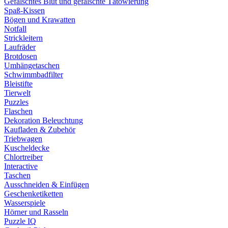
Gefälschtes Blut und gefälschte Tätowierung
Spaß-Kissen
Bögen und Krawatten
Notfall
Strickleitern
Laufräder
Brotdosen
Umhängetaschen
Schwimmbadfilter
Bleistifte
Tierwelt
Puzzles
Flaschen
Dekoration Beleuchtung
Kaufladen & Zubehör
Triebwagen
Kuscheldecke
Chlortreiber
Interactive
Taschen
Ausschneiden & Einfügen
Geschenketiketten
Wasserspiele
Hörner und Rasseln
Puzzle IQ