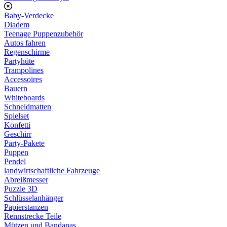
Baby-Verdecke
Diadem
Teenage Puppenzubehör
Autos fahren
Regenschirme
Partyhüte
Trampolines
Accessoires
Bauern
Whiteboards
Schneidmatten
Spielset
Konfetti
Geschirr
Party-Pakete
Puppen
Pendel
landwirtschaftliche Fahrzeuge
Abreißmesser
Puzzle 3D
Schlüsselanhänger
Papierstanzen
Rennstrecke Teile
Mützen und Bandanas