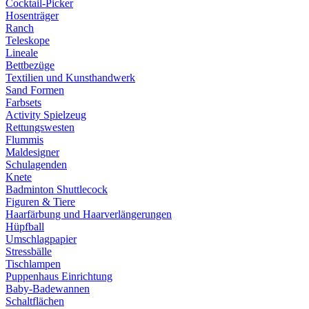
Cocktail-Picker
Hosenträger
Ranch
Teleskope
Lineale
Bettbezüge
Textilien und Kunsthandwerk
Sand Formen
Farbsets
Activity Spielzeug
Rettungswesten
Flummis
Maldesigner
Schulagenden
Knete
Badminton Shuttlecock
Figuren & Tiere
Haarfärbung und Haarverlängerungen
Hüpfball
Umschlagpapier
Stressbälle
Tischlampen
Puppenhaus Einrichtung
Baby-Badewannen
Schaltflächen