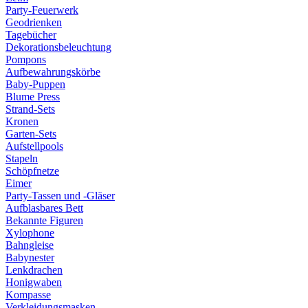
Party-Feuerwerk
Geodrienken
Tagebücher
Dekorationsbeleuchtung
Pompons
Aufbewahrungskörbe
Baby-Puppen
Blume Press
Strand-Sets
Kronen
Garten-Sets
Aufstellpools
Stapeln
Schöpfnetze
Eimer
Party-Tassen und -Gläser
Aufblasbares Bett
Bekannte Figuren
Xylophone
Bahngleise
Babynester
Lenkdrachen
Honigwaben
Kompasse
Verkleidungsmasken