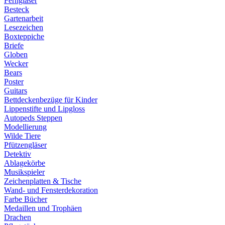
Ferngläser
Besteck
Gartenarbeit
Lesezeichen
Boxteppiche
Briefe
Globen
Wecker
Bears
Poster
Guitars
Bettdeckenbezüge für Kinder
Lippenstifte und Lipgloss
Autopeds Steppen
Modellierung
Wilde Tiere
Pfützengläser
Detektiv
Ablagekörbe
Musikspieler
Zeichenplatten & Tische
Wand- und Fensterdekoration
Farbe Bücher
Medaillen und Trophäen
Drachen