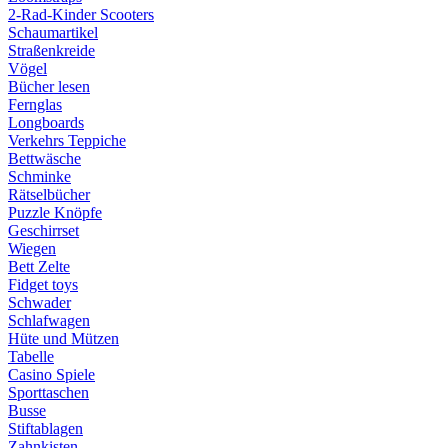
2-Rad-Kinder Scooters
Schaumartikel
Straßenkreide
Vögel
Bücher lesen
Fernglas
Longboards
Verkehrs Teppiche
Bettwäsche
Schminke
Rätselbücher
Puzzle Knöpfe
Geschirrset
Wiegen
Bett Zelte
Fidget toys
Schwader
Schlafwagen
Hüte und Mützen
Tabelle
Casino Spiele
Sporttaschen
Busse
Stiftablagen
Zahnkisten