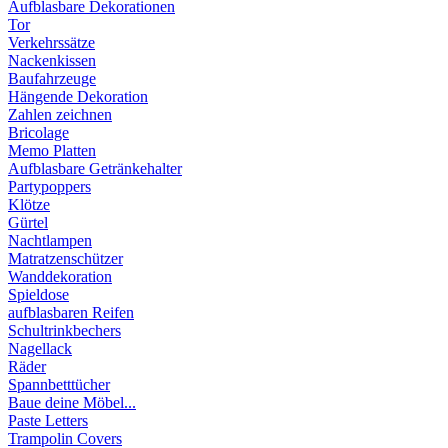
Aufblasbare Dekorationen
Tor
Verkehrssätze
Nackenkissen
Baufahrzeuge
Hängende Dekoration
Zahlen zeichnen
Bricolage
Memo Platten
Aufblasbare Getränkehalter
Partypoppers
Klötze
Gürtel
Nachtlampen
Matratzenschützer
Wanddekoration
Spieldose
aufblasbaren Reifen
Schultrinkbechers
Nagellack
Räder
Spannbetttücher
Baue deine Möbel...
Paste Letters
Trampolin Covers