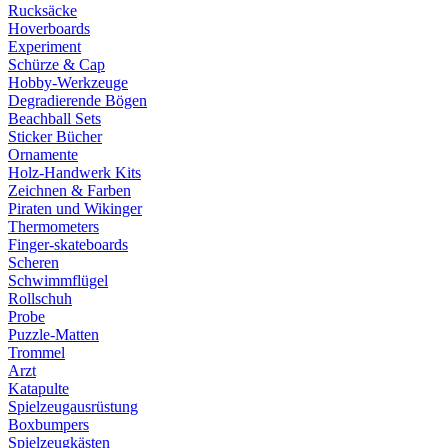
Rucksäcke
Hoverboards
Experiment
Schürze & Cap
Hobby-Werkzeuge
Degradierende Bögen
Beachball Sets
Sticker Bücher
Ornamente
Holz-Handwerk Kits
Zeichnen & Farben
Piraten und Wikinger
Thermometers
Finger-skateboards
Scheren
Schwimmflügel
Rollschuh
Probe
Puzzle-Matten
Trommel
Arzt
Katapulte
Spielzeugausrüstung
Boxbumpers
Spielzeugkästen