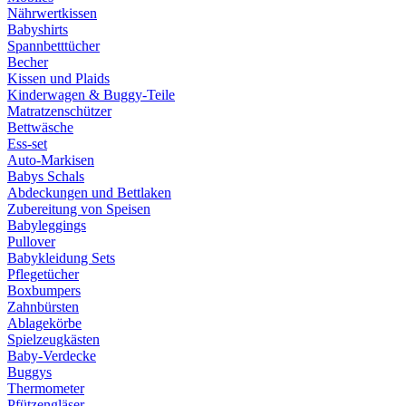
Nährwertkissen
Babyshirts
Spannbetttücher
Becher
Kissen und Plaids
Kinderwagen & Buggy-Teile
Matratzenschützer
Bettwäsche
Ess-set
Auto-Markisen
Babys Schals
Abdeckungen und Bettlaken
Zubereitung von Speisen
Babyleggings
Pullover
Babykleidung Sets
Pflegetücher
Boxbumpers
Zahnbürsten
Ablagekörbe
Spielzeugkästen
Baby-Verdecke
Buggys
Thermometer
Pfützengläser