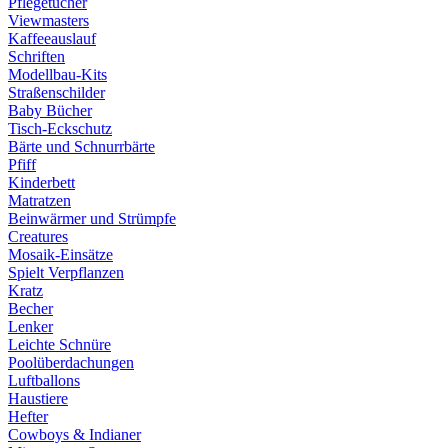
Pflegetücher
Viewmasters
Kaffeeauslauf
Schriften
Modellbau-Kits
Straßenschilder
Baby Bücher
Tisch-Eckschutz
Bärte und Schnurrbärte
Pfiff
Kinderbett
Matratzen
Beinwärmer und Strümpfe
Creatures
Mosaik-Einsätze
Spielt Verpflanzen
Kratz
Becher
Lenker
Leichte Schnüre
Poolüberdachungen
Luftballons
Haustiere
Hefter
Cowboys & Indianer