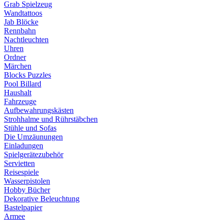
Grab Spielzeug
Wandtattoos
Jab Blöcke
Rennbahn
Nachtleuchten
Uhren
Ordner
Märchen
Blocks Puzzles
Pool Billard
Haushalt
Fahrzeuge
Aufbewahrungskästen
Strohhalme und Rührstäbchen
Stühle und Sofas
Die Umzäunungen
Einladungen
Spielgerätezubehör
Servietten
Reisespiele
Wasserpistolen
Hobby Bücher
Dekorative Beleuchtung
Bastelpapier
Armee