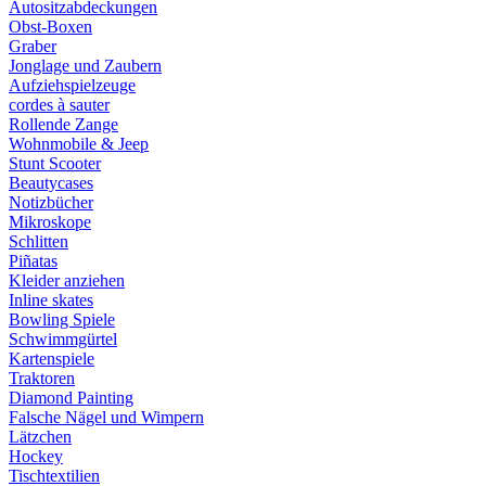
Autositzabdeckungen
Obst-Boxen
Graber
Jonglage und Zaubern
Aufziehspielzeuge
cordes à sauter
Rollende Zange
Wohnmobile & Jeep
Stunt Scooter
Beautycases
Notizbücher
Mikroskope
Schlitten
Piñatas
Kleider anziehen
Inline skates
Bowling Spiele
Schwimmgürtel
Kartenspiele
Traktoren
Diamond Painting
Falsche Nägel und Wimpern
Lätzchen
Hockey
Tischtextilien