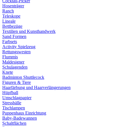
Cocktail-Picker
Hosenträger
Ranch
Teleskope
Lineale
Bettbezüge
Textilien und Kunsthandwerk
Sand Formen
Farbsets
Activity Spielzeug
Rettungswesten
Flummis
Maldesigner
Schulagenden
Knete
Badminton Shuttlecock
Figuren & Tiere
Haarfärbung und Haarverlängerungen
Hüpfball
Umschlagpapier
Stressbälle
Tischlampen
Puppenhaus Einrichtung
Baby-Badewannen
Schaltflächen