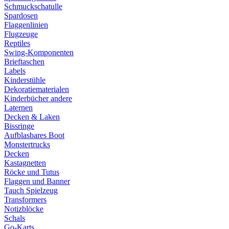
Schmuckschatulle
Spardosen
Flaggenlinien
Flugzeuge
Reptiles
Swing-Komponenten
Brieftaschen
Labels
Kinderstühle
Dekoratiematerialen
Kinderbücher andere
Laternen
Decken & Laken
Bissringe
Aufblasbares Boot
Monstertrucks
Decken
Kastagnetten
Röcke und Tutus
Flaggen und Banner
Tauch Spielzeug
Transformers
Notizblöcke
Schals
Go-Karts