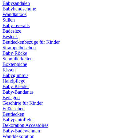
Babysandalen
Babyhandschuhe
Wandtattoos
Stillen
Baby-overalls
Badesitze
Besteck
Bettdeckenbezüge für Kinder
Strampelhöschen
Baby-Röcke
Schnullerketten
Boxteppiche
Kissen
Babygummis
Handpflege
Baby-Kleider
Baby-Bandanas
Beilagen
Geschirre für Kinder
Fußtaschen
Bettdecken
Babypantoffeln
Dekoration Accessoires
Baby-Badewannen
Wanddekoration