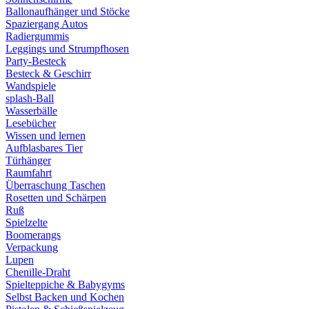
Ballonaufhänger und Stöcke
Spaziergang Autos
Radiergummis
Leggings und Strumpfhosen
Party-Besteck
Besteck & Geschirr
Wandspiele
splash-Ball
Wasserbälle
Lesebücher
Wissen und lernen
Aufblasbares Tier
Türhänger
Raumfahrt
Überraschung Taschen
Rosetten und Schärpen
Ruß
Spielzelte
Boomerangs
Verpackung
Lupen
Chenille-Draht
Spielteppiche & Babygyms
Selbst Backen und Kochen