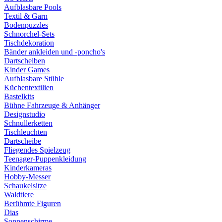
Aufblasbare Pools
Textil & Garn
Bodenpuzzles
Schnorchel-Sets
Tischdekoration
Bänder ankleiden und -poncho's
Dartscheiben
Kinder Games
Aufblasbare Stühle
Küchentextilien
Bastelkits
Bühne Fahrzeuge & Anhänger
Designstudio
Schnullerketten
Tischleuchten
Dartscheibe
Fliegendes Spielzeug
Teenager-Puppenkleidung
Kinderkameras
Hobby-Messer
Schaukelsitze
Waldtiere
Berühmte Figuren
Dias
Sonnenschirme