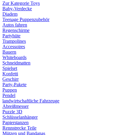
Zur Kategorie Toys
Baby-Verdecke
Diadem
Teenage Puppenzubehör
Autos fahren
Regenschirme
Partyhüte
Trampolines
Accessoires
Bauern
Whiteboards
Schneidmatten
Spielset
Konfetti
Geschirr
Party-Pakete
Puppen
Pendel
landwirtschaftliche Fahrzeuge
Abreißmesser
Puzzle 3D
Schlüsselanhänger
Papierstanzen
Rennstrecke Teile
Mützen und Bandanas