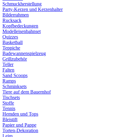
Schmuckherstellung
Party-Kerzen und Kerzenhalter
Bilderrahmen
Rucksack
Kopfbedeckungen
Modelleisenbahnset
Quizzes
Basketball
Teppiche
Badewannenspielzeug
Grillzubehör
Teller
Falten
Sand Scoops
Ramps
Schminksets
Tiere auf dem Bauernhof
Tischsets
Stoffe
Tennis
Hemden und Tops
Bleistift
Papier und Pappe
Torten-Dekoration
Leim