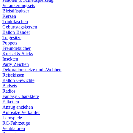
Pistolen & Schießspielzeug
Verankerungssets
Bleistiftspitzer
Kerzen
Trinkflaschen
Geburtstagskerzen
Ballon-Bänder
Tragesitze
Puppets
Freundebücher
Kreisel & Sticks
Insekten
Party-Zeichen
Dekorationsnetze und -Webben
Reisekissen
Ballon-Gewichte
Badsets
Radios
Fantasy-Charaktere
Etiketten
Anzug anziehen
Autositze Verkäufer
Lernspiele
RC-Fahrzeuge
Ventilatoren