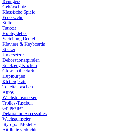
Reinigers
Gehörschutz
Klassische Spiele
Feuerwehr
Stifte
Tattoos
Hobbykleber
Verteilung Beutel
Klaviere & Keyboards
Sticker
Untersetzer
Dekorationsspiralen
Spielzeug Küchen
Glow in the dark
Hüpfburgen
Klettergeräte
Toilette Taschen
Autos
Wachstumsmesser
Trolley-Taschen
Grußkarten
Dekoration Accessoires
Wachstumseier
Styropor-Modelle
Attribute verkleiden