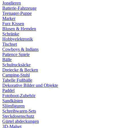
Jonglieren
Batterie-Fahrzeuge
Teenager-Puppe
Marker
Furz Kissen
Blusen & Hemden
Schränke
Hobbyelektronik
Tischset
Cowboys & Indians
Patience Spiele
Bälle
Schulrucksäcke
Dreiecke & Becken
Camping-Stuhl
Tabelle Fußbälle
Dekorative Bilder und Objekte
Paddel
Fotoboot-Zubehör
Sandkästen
Slijmfiguren
Schreibwaren-Sets
Steckdosenschutz
Gürtel abdeckungen
3D-Malset