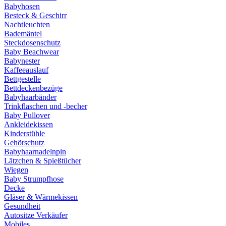
Babyhosen
Besteck & Geschirr
Nachtleuchten
Bademäntel
Steckdosenschutz
Baby Beachwear
Babynester
Kaffeeauslauf
Bettgestelle
Bettdeckenbezüge
Babyhaarbänder
Trinkflaschen und -becher
Baby Pullover
Ankleidekissen
Kinderstühle
Gehörschutz
Babyhaarnadelnpin
Lätzchen & Spießtücher
Wiegen
Baby Strumpfhose
Decke
Gläser & Wärmekissen
Gesundheit
Autositze Verkäufer
Mobiles