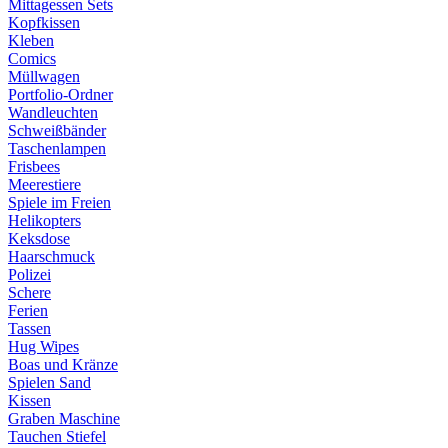
Mittagessen Sets
Kopfkissen
Kleben
Comics
Müllwagen
Portfolio-Ordner
Wandleuchten
Schweißbänder
Taschenlampen
Frisbees
Meerestiere
Spiele im Freien
Helikopters
Keksdose
Haarschmuck
Polizei
Schere
Ferien
Tassen
Hug Wipes
Boas und Kränze
Spielen Sand
Kissen
Graben Maschine
Tauchen Stiefel