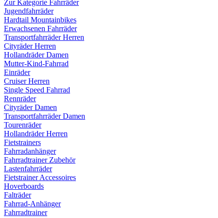
Zur Kategorie Fahrräder
Jugendfahrräder
Hardtail Mountainbikes
Erwachsenen Fahrräder
Transportfahrräder Herren
Cityräder Herren
Hollandräder Damen
Mutter-Kind-Fahrrad
Einräder
Cruiser Herren
Single Speed Fahrrad
Rennräder
Cityräder Damen
Transportfahrräder Damen
Tourenräder
Hollandräder Herren
Fietstrainers
Fahrradanhänger
Fahrradtrainer Zubehör
Lastenfahrräder
Fietstrainer Accessoires
Hoverboards
Falträder
Fahrrad-Anhänger
Fahrradtrainer