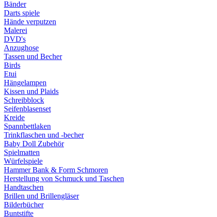
Bänder
Darts spiele
Hände verputzen
Malerei
DVD's
Anzughose
Tassen und Becher
Birds
Etui
Hängelampen
Kissen und Plaids
Schreibblock
Seifenblasenset
Kreide
Spannbettlaken
Trinkflaschen und -becher
Baby Doll Zubehör
Spielmatten
Würfelspiele
Hammer Bank & Form Schmoren
Herstellung von Schmuck und Taschen
Handtaschen
Brillen und Brillengläser
Bilderbücher
Buntstifte