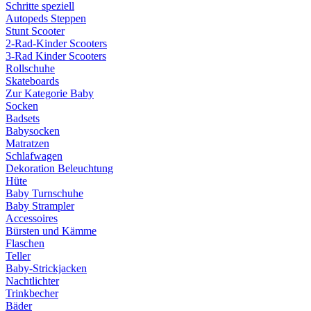
Schritte speziell
Autopeds Steppen
Stunt Scooter
2-Rad-Kinder Scooters
3-Rad Kinder Scooters
Rollschuhe
Skateboards
Zur Kategorie Baby
Socken
Badsets
Babysocken
Matratzen
Schlafwagen
Dekoration Beleuchtung
Hüte
Baby Turnschuhe
Baby Strampler
Accessoires
Bürsten und Kämme
Flaschen
Teller
Baby-Strickjacken
Nachtlichter
Trinkbecher
Bäder