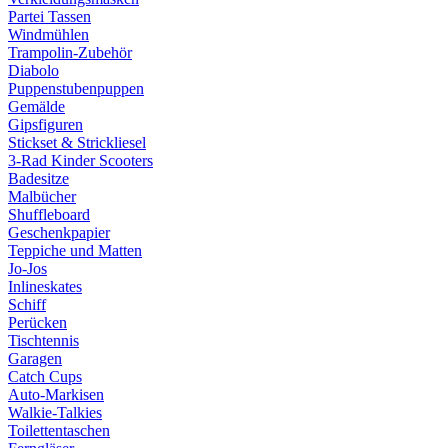
Partei Tassen
Windmühlen
Trampolin-Zubehör
Diabolo
Puppenstubenpuppen
Gemälde
Gipsfiguren
Stickset & Strickliesel
3-Rad Kinder Scooters
Badesitze
Malbücher
Shuffleboard
Geschenkpapier
Teppiche und Matten
Jo-Jos
Inlineskates
Schiff
Perücken
Tischtennis
Garagen
Catch Cups
Auto-Markisen
Walkie-Talkies
Toilettentaschen