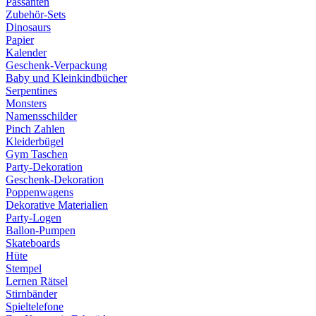
Passanten
Zubehör-Sets
Dinosaurs
Papier
Kalender
Geschenk-Verpackung
Baby und Kleinkindbücher
Serpentines
Monsters
Namensschilder
Pinch Zahlen
Kleiderbügel
Gym Taschen
Party-Dekoration
Geschenk-Dekoration
Poppenwagens
Dekorative Materialien
Party-Logen
Ballon-Pumpen
Skateboards
Hüte
Stempel
Lernen Rätsel
Stirnbänder
Spieltelefone