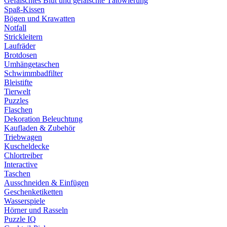
Gefälschtes Blut und gefälschte Tätowierung
Spaß-Kissen
Bögen und Krawatten
Notfall
Strickleitern
Laufräder
Brotdosen
Umhängetaschen
Schwimmbadfilter
Bleistifte
Tierwelt
Puzzles
Flaschen
Dekoration Beleuchtung
Kaufladen & Zubehör
Triebwagen
Kuscheldecke
Chlortreiber
Interactive
Taschen
Ausschneiden & Einfügen
Geschenketiketten
Wasserspiele
Hörner und Rasseln
Puzzle IQ