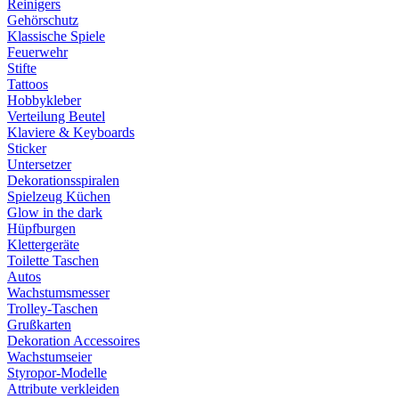
Reinigers
Gehörschutz
Klassische Spiele
Feuerwehr
Stifte
Tattoos
Hobbykleber
Verteilung Beutel
Klaviere & Keyboards
Sticker
Untersetzer
Dekorationsspiralen
Spielzeug Küchen
Glow in the dark
Hüpfburgen
Klettergeräte
Toilette Taschen
Autos
Wachstumsmesser
Trolley-Taschen
Grußkarten
Dekoration Accessoires
Wachstumseier
Styropor-Modelle
Attribute verkleiden