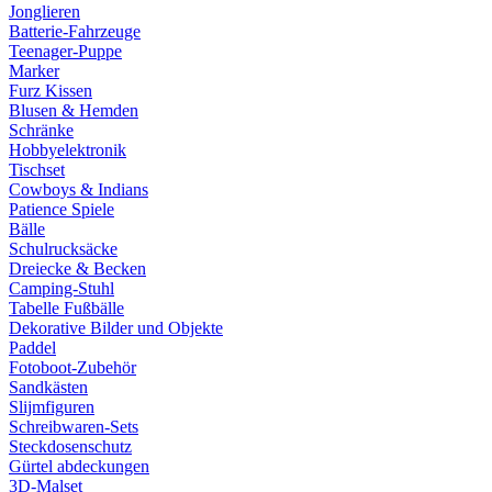
Jonglieren
Batterie-Fahrzeuge
Teenager-Puppe
Marker
Furz Kissen
Blusen & Hemden
Schränke
Hobbyelektronik
Tischset
Cowboys & Indians
Patience Spiele
Bälle
Schulrucksäcke
Dreiecke & Becken
Camping-Stuhl
Tabelle Fußbälle
Dekorative Bilder und Objekte
Paddel
Fotoboot-Zubehör
Sandkästen
Slijmfiguren
Schreibwaren-Sets
Steckdosenschutz
Gürtel abdeckungen
3D-Malset