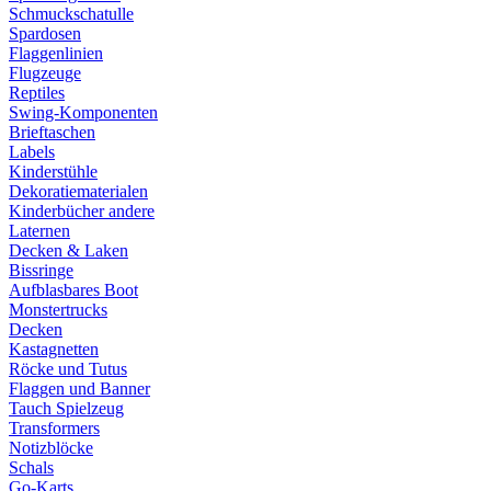
Schmuckschatulle
Spardosen
Flaggenlinien
Flugzeuge
Reptiles
Swing-Komponenten
Brieftaschen
Labels
Kinderstühle
Dekoratiematerialen
Kinderbücher andere
Laternen
Decken & Laken
Bissringe
Aufblasbares Boot
Monstertrucks
Decken
Kastagnetten
Röcke und Tutus
Flaggen und Banner
Tauch Spielzeug
Transformers
Notizblöcke
Schals
Go-Karts