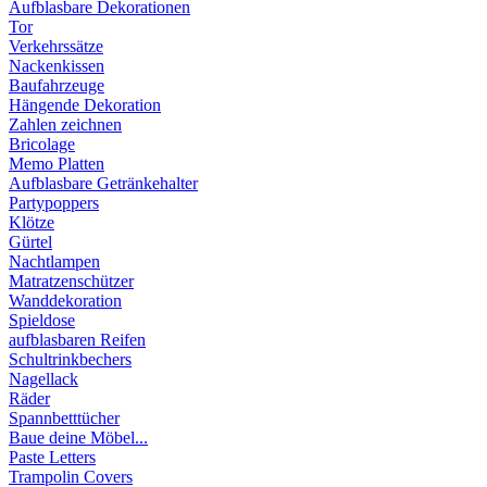
Aufblasbare Dekorationen
Tor
Verkehrssätze
Nackenkissen
Baufahrzeuge
Hängende Dekoration
Zahlen zeichnen
Bricolage
Memo Platten
Aufblasbare Getränkehalter
Partypoppers
Klötze
Gürtel
Nachtlampen
Matratzenschützer
Wanddekoration
Spieldose
aufblasbaren Reifen
Schultrinkbechers
Nagellack
Räder
Spannbetttücher
Baue deine Möbel...
Paste Letters
Trampolin Covers