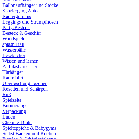
Ballonaufhänger und Stöcke
Spaziergang Autos
Radiergummis
Leggings und Strumpfhosen
Party-Besteck
Besteck & Geschirr
Wandspiele
splash-Ball
Wasserbälle
Lesebücher
Wissen und lernen
Aufblasbares Tier
Türhänger
Raumfahrt
Überraschung Taschen
Rosetten und Schärpen
Ruß
Spielzelte
Boomerangs
Verpackung
Lupen
Chenille-Draht
Spielteppiche & Babygyms
Selbst Backen und Kochen