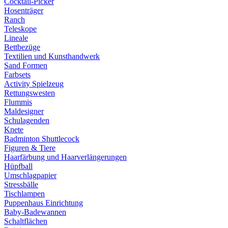
Cocktail-Picker
Hosenträger
Ranch
Teleskope
Lineale
Bettbezüge
Textilien und Kunsthandwerk
Sand Formen
Farbsets
Activity Spielzeug
Rettungswesten
Flummis
Maldesigner
Schulagenden
Knete
Badminton Shuttlecock
Figuren & Tiere
Haarfärbung und Haarverlängerungen
Hüpfball
Umschlagpapier
Stressbälle
Tischlampen
Puppenhaus Einrichtung
Baby-Badewannen
Schaltflächen