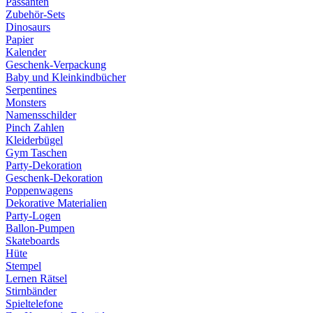
Passanten
Zubehör-Sets
Dinosaurs
Papier
Kalender
Geschenk-Verpackung
Baby und Kleinkindbücher
Serpentines
Monsters
Namensschilder
Pinch Zahlen
Kleiderbügel
Gym Taschen
Party-Dekoration
Geschenk-Dekoration
Poppenwagens
Dekorative Materialien
Party-Logen
Ballon-Pumpen
Skateboards
Hüte
Stempel
Lernen Rätsel
Stirnbänder
Spieltelefone