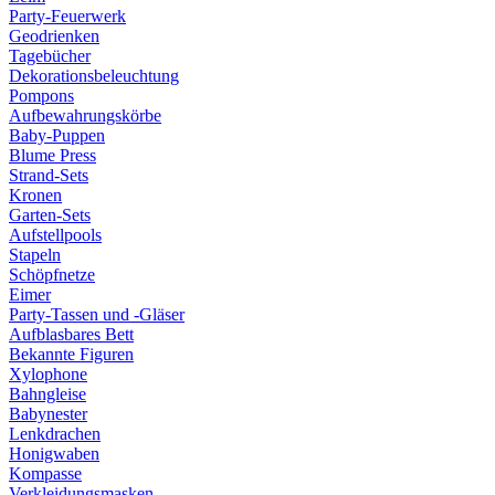
Party-Feuerwerk
Geodrienken
Tagebücher
Dekorationsbeleuchtung
Pompons
Aufbewahrungskörbe
Baby-Puppen
Blume Press
Strand-Sets
Kronen
Garten-Sets
Aufstellpools
Stapeln
Schöpfnetze
Eimer
Party-Tassen und -Gläser
Aufblasbares Bett
Bekannte Figuren
Xylophone
Bahngleise
Babynester
Lenkdrachen
Honigwaben
Kompasse
Verkleidungsmasken