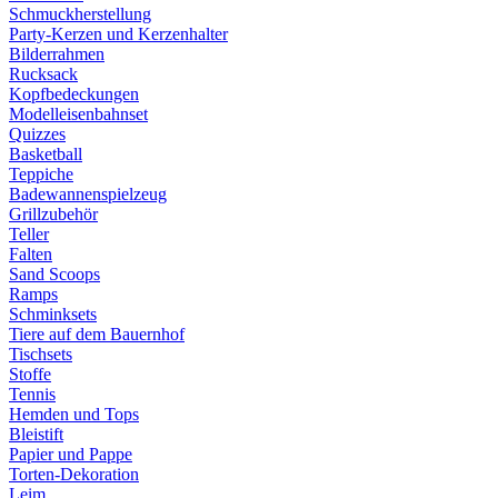
Schmuckherstellung
Party-Kerzen und Kerzenhalter
Bilderrahmen
Rucksack
Kopfbedeckungen
Modelleisenbahnset
Quizzes
Basketball
Teppiche
Badewannenspielzeug
Grillzubehör
Teller
Falten
Sand Scoops
Ramps
Schminksets
Tiere auf dem Bauernhof
Tischsets
Stoffe
Tennis
Hemden und Tops
Bleistift
Papier und Pappe
Torten-Dekoration
Leim