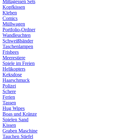
Mittagessen Sets
Kopfkissen
Kleben
Comics
Müllwagen
Portfolio-Ordner
Wandleuchten
Schweißbänder
Taschenlampen
Frisbees
Meerestiere
Spiele im Freien
Helikopters
Keksdose
Haarschmuck
Polizei
Schere
Ferien
Tassen
Hug Wipes
Boas und Kränze
Spielen Sand
Kissen
Graben Maschine
Tauchen Stiefel