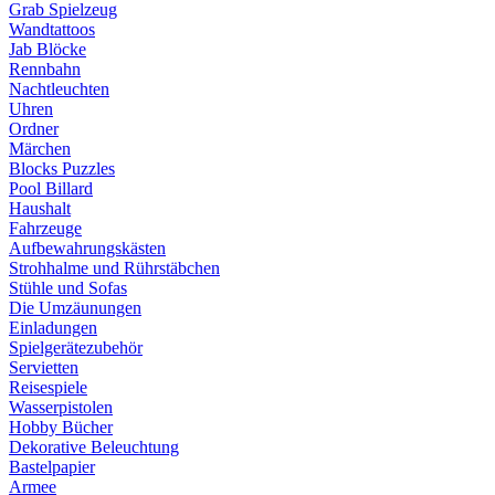
Grab Spielzeug
Wandtattoos
Jab Blöcke
Rennbahn
Nachtleuchten
Uhren
Ordner
Märchen
Blocks Puzzles
Pool Billard
Haushalt
Fahrzeuge
Aufbewahrungskästen
Strohhalme und Rührstäbchen
Stühle und Sofas
Die Umzäunungen
Einladungen
Spielgerätezubehör
Servietten
Reisespiele
Wasserpistolen
Hobby Bücher
Dekorative Beleuchtung
Bastelpapier
Armee