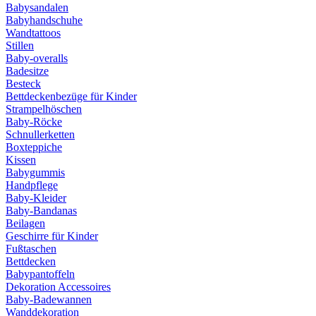
Babysandalen
Babyhandschuhe
Wandtattoos
Stillen
Baby-overalls
Badesitze
Besteck
Bettdeckenbezüge für Kinder
Strampelhöschen
Baby-Röcke
Schnullerketten
Boxteppiche
Kissen
Babygummis
Handpflege
Baby-Kleider
Baby-Bandanas
Beilagen
Geschirre für Kinder
Fußtaschen
Bettdecken
Babypantoffeln
Dekoration Accessoires
Baby-Badewannen
Wanddekoration