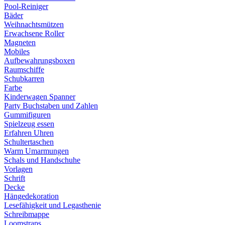
Pool-Reiniger
Bäder
Weihnachtsmützen
Erwachsene Roller
Magneten
Mobiles
Aufbewahrungsboxen
Raumschiffe
Schubkarren
Farbe
Kinderwagen Spanner
Party Buchstaben und Zahlen
Gummifiguren
Spielzeug essen
Erfahren Uhren
Schultertaschen
Warm Umarmungen
Schals und Handschuhe
Vorlagen
Schrift
Decke
Hängedekoration
Lesefähigkeit und Legasthenie
Schreibmappe
Loomstraps