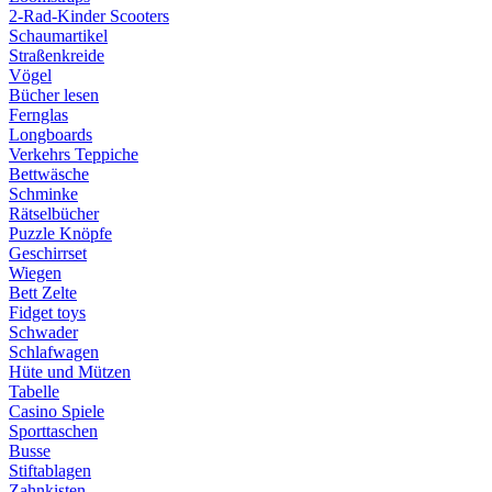
2-Rad-Kinder Scooters
Schaumartikel
Straßenkreide
Vögel
Bücher lesen
Fernglas
Longboards
Verkehrs Teppiche
Bettwäsche
Schminke
Rätselbücher
Puzzle Knöpfe
Geschirrset
Wiegen
Bett Zelte
Fidget toys
Schwader
Schlafwagen
Hüte und Mützen
Tabelle
Casino Spiele
Sporttaschen
Busse
Stiftablagen
Zahnkisten