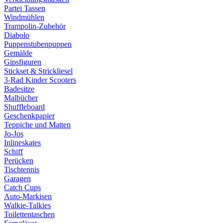
Partei Tassen
Windmühlen
Trampolin-Zubehör
Diabolo
Puppenstubenpuppen
Gemälde
Gipsfiguren
Stickset & Strickliesel
3-Rad Kinder Scooters
Badesitze
Malbücher
Shuffleboard
Geschenkpapier
Teppiche und Matten
Jo-Jos
Inlineskates
Schiff
Perücken
Tischtennis
Garagen
Catch Cups
Auto-Markisen
Walkie-Talkies
Toilettentaschen