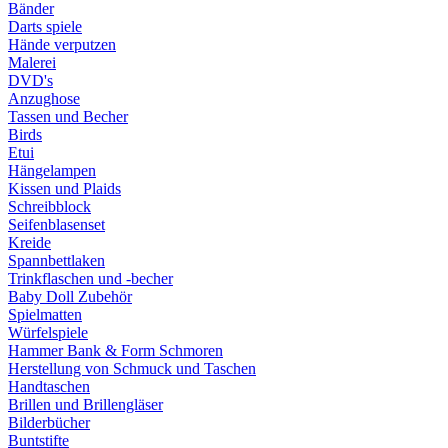
Bänder
Darts spiele
Hände verputzen
Malerei
DVD's
Anzughose
Tassen und Becher
Birds
Etui
Hängelampen
Kissen und Plaids
Schreibblock
Seifenblasenset
Kreide
Spannbettlaken
Trinkflaschen und -becher
Baby Doll Zubehör
Spielmatten
Würfelspiele
Hammer Bank & Form Schmoren
Herstellung von Schmuck und Taschen
Handtaschen
Brillen und Brillengläser
Bilderbücher
Buntstifte