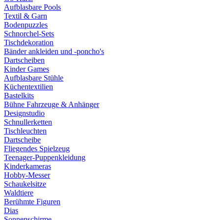
Aufblasbare Pools
Textil & Garn
Bodenpuzzles
Schnorchel-Sets
Tischdekoration
Bänder ankleiden und -poncho's
Dartscheiben
Kinder Games
Aufblasbare Stühle
Küchentextilien
Bastelkits
Bühne Fahrzeuge & Anhänger
Designstudio
Schnullerketten
Tischleuchten
Dartscheibe
Fliegendes Spielzeug
Teenager-Puppenkleidung
Kinderkameras
Hobby-Messer
Schaukelsitze
Waldtiere
Berühmte Figuren
Dias
Sonnenschirme