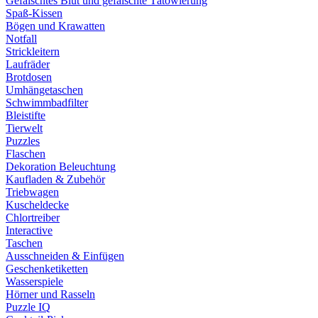
Gefälschtes Blut und gefälschte Tätowierung
Spaß-Kissen
Bögen und Krawatten
Notfall
Strickleitern
Laufräder
Brotdosen
Umhängetaschen
Schwimmbadfilter
Bleistifte
Tierwelt
Puzzles
Flaschen
Dekoration Beleuchtung
Kaufladen & Zubehör
Triebwagen
Kuscheldecke
Chlortreiber
Interactive
Taschen
Ausschneiden & Einfügen
Geschenketiketten
Wasserspiele
Hörner und Rasseln
Puzzle IQ