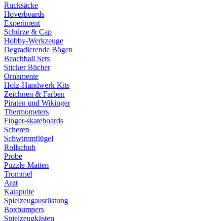
Rucksäcke
Hoverboards
Experiment
Schürze & Cap
Hobby-Werkzeuge
Degradierende Bögen
Beachball Sets
Sticker Bücher
Ornamente
Holz-Handwerk Kits
Zeichnen & Farben
Piraten und Wikinger
Thermometers
Finger-skateboards
Scheren
Schwimmflügel
Rollschuh
Probe
Puzzle-Matten
Trommel
Arzt
Katapulte
Spielzeugausrüstung
Boxbumpers
Spielzeugkästen