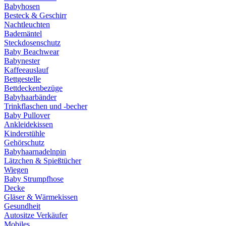
Babyhosen
Besteck & Geschirr
Nachtleuchten
Bademäntel
Steckdosenschutz
Baby Beachwear
Babynester
Kaffeeauslauf
Bettgestelle
Bettdeckenbezüge
Babyhaarbänder
Trinkflaschen und -becher
Baby Pullover
Ankleidekissen
Kinderstühle
Gehörschutz
Babyhaarnadelnpin
Lätzchen & Spießtücher
Wiegen
Baby Strumpfhose
Decke
Gläser & Wärmekissen
Gesundheit
Autositze Verkäufer
Mobiles