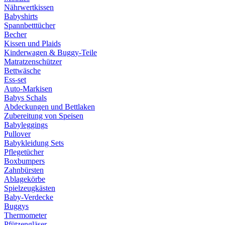
Nährwertkissen
Babyshirts
Spannbetttücher
Becher
Kissen und Plaids
Kinderwagen & Buggy-Teile
Matratzenschützer
Bettwäsche
Ess-set
Auto-Markisen
Babys Schals
Abdeckungen und Bettlaken
Zubereitung von Speisen
Babyleggings
Pullover
Babykleidung Sets
Pflegetücher
Boxbumpers
Zahnbürsten
Ablagekörbe
Spielzeugkästen
Baby-Verdecke
Buggys
Thermometer
Pfützengläser