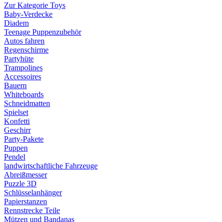
Zur Kategorie Toys
Baby-Verdecke
Diadem
Teenage Puppenzubehör
Autos fahren
Regenschirme
Partyhüte
Trampolines
Accessoires
Bauern
Whiteboards
Schneidmatten
Spielset
Konfetti
Geschirr
Party-Pakete
Puppen
Pendel
landwirtschaftliche Fahrzeuge
Abreißmesser
Puzzle 3D
Schlüsselanhänger
Papierstanzen
Rennstrecke Teile
Mützen und Bandanas