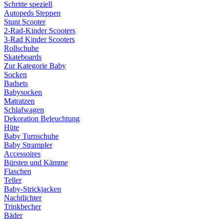
Schritte speziell
Autopeds Steppen
Stunt Scooter
2-Rad-Kinder Scooters
3-Rad Kinder Scooters
Rollschuhe
Skateboards
Zur Kategorie Baby
Socken
Badsets
Babysocken
Matratzen
Schlafwagen
Dekoration Beleuchtung
Hüte
Baby Turnschuhe
Baby Strampler
Accessoires
Bürsten und Kämme
Flaschen
Teller
Baby-Strickjacken
Nachtlichter
Trinkbecher
Bäder