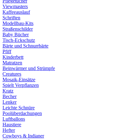
Pflegetücher
Viewmasters
Kaffeeauslauf
Schriften
Modellbau-Kits
Straßenschilder
Baby Bücher
Tisch-Eckschutz
Bärte und Schnurrbärte
Pfiff
Kinderbett
Matratzen
Beinwärmer und Strümpfe
Creatures
Mosaik-Einsätze
Spielt Verpflanzen
Kratz
Becher
Lenker
Leichte Schnüre
Poolüberdachungen
Luftballons
Haustiere
Hefter
Cowboys & Indianer