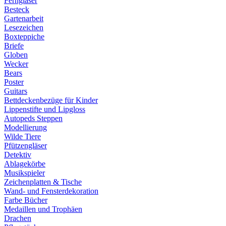
Ferngläser
Besteck
Gartenarbeit
Lesezeichen
Boxteppiche
Briefe
Globen
Wecker
Bears
Poster
Guitars
Bettdeckenbezüge für Kinder
Lippenstifte und Lipgloss
Autopeds Steppen
Modellierung
Wilde Tiere
Pfützengläser
Detektiv
Ablagekörbe
Musikspieler
Zeichenplatten & Tische
Wand- und Fensterdekoration
Farbe Bücher
Medaillen und Trophäen
Drachen