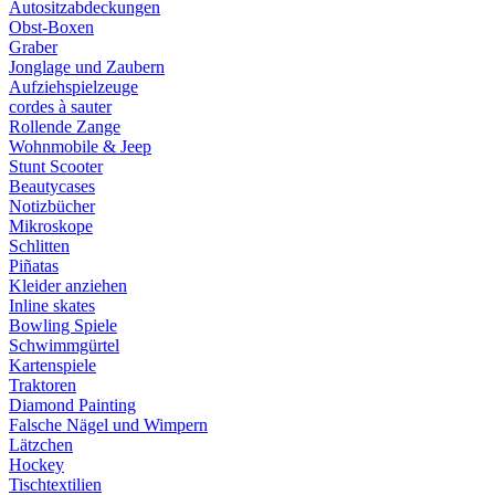
Autositzabdeckungen
Obst-Boxen
Graber
Jonglage und Zaubern
Aufziehspielzeuge
cordes à sauter
Rollende Zange
Wohnmobile & Jeep
Stunt Scooter
Beautycases
Notizbücher
Mikroskope
Schlitten
Piñatas
Kleider anziehen
Inline skates
Bowling Spiele
Schwimmgürtel
Kartenspiele
Traktoren
Diamond Painting
Falsche Nägel und Wimpern
Lätzchen
Hockey
Tischtextilien