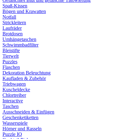
Gefälschtes Blut und gefälschte Tätowierung
Spaß-Kissen
Bögen und Krawatten
Notfall
Strickleitern
Laufräder
Brotdosen
Umhängetaschen
Schwimmbadfilter
Bleistifte
Tierwelt
Puzzles
Flaschen
Dekoration Beleuchtung
Kaufladen & Zubehör
Triebwagen
Kuscheldecke
Chlortreiber
Interactive
Taschen
Ausschneiden & Einfügen
Geschenketiketten
Wasserspiele
Hörner und Rasseln
Puzzle IQ