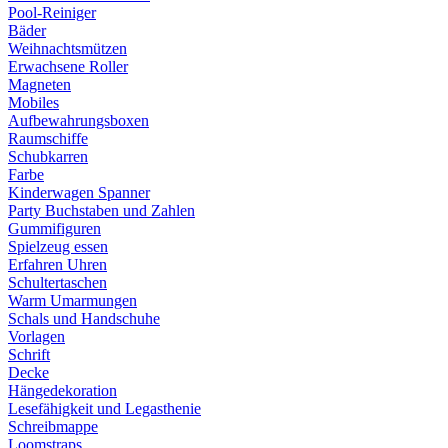
Pool-Reiniger
Bäder
Weihnachtsmützen
Erwachsene Roller
Magneten
Mobiles
Aufbewahrungsboxen
Raumschiffe
Schubkarren
Farbe
Kinderwagen Spanner
Party Buchstaben und Zahlen
Gummifiguren
Spielzeug essen
Erfahren Uhren
Schultertaschen
Warm Umarmungen
Schals und Handschuhe
Vorlagen
Schrift
Decke
Hängedekoration
Lesefähigkeit und Legasthenie
Schreibmappe
Loomstraps