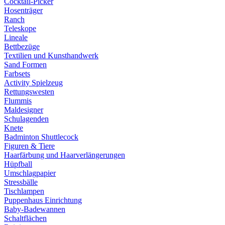
Cocktail-Picker
Hosenträger
Ranch
Teleskope
Lineale
Bettbezüge
Textilien und Kunsthandwerk
Sand Formen
Farbsets
Activity Spielzeug
Rettungswesten
Flummis
Maldesigner
Schulagenden
Knete
Badminton Shuttlecock
Figuren & Tiere
Haarfärbung und Haarverlängerungen
Hüpfball
Umschlagpapier
Stressbälle
Tischlampen
Puppenhaus Einrichtung
Baby-Badewannen
Schaltflächen