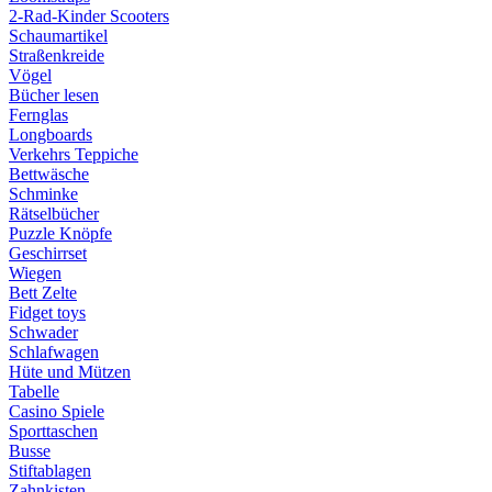
2-Rad-Kinder Scooters
Schaumartikel
Straßenkreide
Vögel
Bücher lesen
Fernglas
Longboards
Verkehrs Teppiche
Bettwäsche
Schminke
Rätselbücher
Puzzle Knöpfe
Geschirrset
Wiegen
Bett Zelte
Fidget toys
Schwader
Schlafwagen
Hüte und Mützen
Tabelle
Casino Spiele
Sporttaschen
Busse
Stiftablagen
Zahnkisten