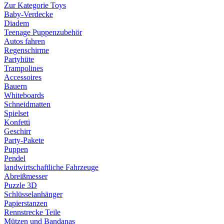
Zur Kategorie Toys
Baby-Verdecke
Diadem
Teenage Puppenzubehör
Autos fahren
Regenschirme
Partyhüte
Trampolines
Accessoires
Bauern
Whiteboards
Schneidmatten
Spielset
Konfetti
Geschirr
Party-Pakete
Puppen
Pendel
landwirtschaftliche Fahrzeuge
Abreißmesser
Puzzle 3D
Schlüsselanhänger
Papierstanzen
Rennstrecke Teile
Mützen und Bandanas