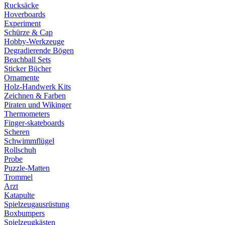
Rucksäcke
Hoverboards
Experiment
Schürze & Cap
Hobby-Werkzeuge
Degradierende Bögen
Beachball Sets
Sticker Bücher
Ornamente
Holz-Handwerk Kits
Zeichnen & Farben
Piraten und Wikinger
Thermometers
Finger-skateboards
Scheren
Schwimmflügel
Rollschuh
Probe
Puzzle-Matten
Trommel
Arzt
Katapulte
Spielzeugausrüstung
Boxbumpers
Spielzeugkästen