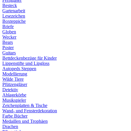
Ferngläser
Besteck
Gartenarbeit
Lesezeichen
Boxteppiche
Briefe
Globen
Wecker
Bears
Poster
Guitars
Bettdeckenbezüge für Kinder
Lippenstifte und Lipgloss
Autopeds Steppen
Modellierung
Wilde Tiere
Pfützengläser
Detektiv
Ablagekörbe
Musikspieler
Zeichenplatten & Tische
Wand- und Fensterdekoration
Farbe Bücher
Medaillen und Trophäen
Drachen