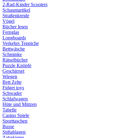
2-Rad-Kinder Scooters
Schaumartikel
Straßenkreide
Vögel
Bücher lesen
Fernglas
Longboards
Verkehrs Teppiche
Bettwäsche
Schminke
Rätselbücher
Puzzle Knöpfe
Geschirrset
Wiegen
Bett Zelte
Fidget toys
Schwader
Schlafwagen
Hüte und Mützen
Tabelle
Casino Spiele
Sporttaschen
Busse
Stiftablagen
Zahnkisten