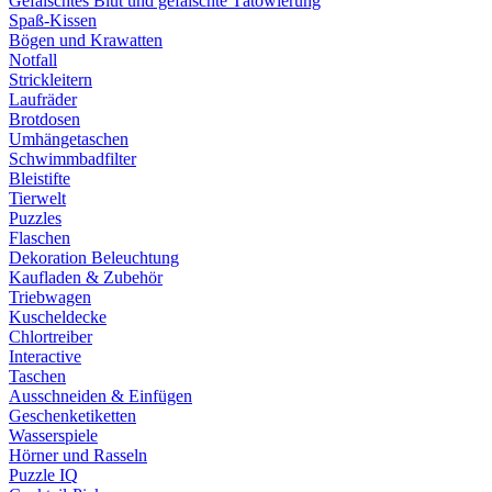
Gefälschtes Blut und gefälschte Tätowierung
Spaß-Kissen
Bögen und Krawatten
Notfall
Strickleitern
Laufräder
Brotdosen
Umhängetaschen
Schwimmbadfilter
Bleistifte
Tierwelt
Puzzles
Flaschen
Dekoration Beleuchtung
Kaufladen & Zubehör
Triebwagen
Kuscheldecke
Chlortreiber
Interactive
Taschen
Ausschneiden & Einfügen
Geschenketiketten
Wasserspiele
Hörner und Rasseln
Puzzle IQ