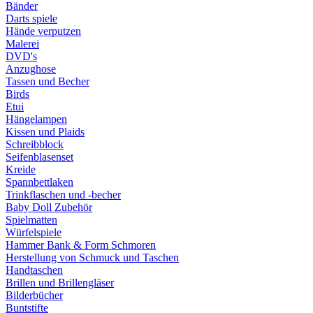
Bänder
Darts spiele
Hände verputzen
Malerei
DVD's
Anzughose
Tassen und Becher
Birds
Etui
Hängelampen
Kissen und Plaids
Schreibblock
Seifenblasenset
Kreide
Spannbettlaken
Trinkflaschen und -becher
Baby Doll Zubehör
Spielmatten
Würfelspiele
Hammer Bank & Form Schmoren
Herstellung von Schmuck und Taschen
Handtaschen
Brillen und Brillengläser
Bilderbücher
Buntstifte