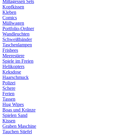
Mittagessen Sets
Kopfkissen
Kleben
Comics
Müllwagen
Portfolio-Ordner
Wandleuchten
Schweißbänder
Taschenlampen
Frisbees
Meerestiere
Spiele im Freien
Helikopters
Keksdose
Haarschmuck
Polizei
Schere
Ferien
Tassen
Hug Wipes
Boas und Kränze
Spielen Sand
Kissen
Graben Maschine
Tauchen Stiefel