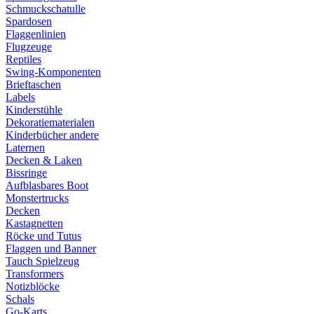
Schmuckschatulle
Spardosen
Flaggenlinien
Flugzeuge
Reptiles
Swing-Komponenten
Brieftaschen
Labels
Kinderstühle
Dekoratiematerialen
Kinderbücher andere
Laternen
Decken & Laken
Bissringe
Aufblasbares Boot
Monstertrucks
Decken
Kastagnetten
Röcke und Tutus
Flaggen und Banner
Tauch Spielzeug
Transformers
Notizblöcke
Schals
Go-Karts