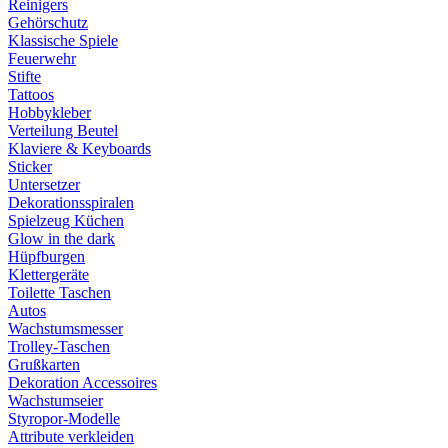
Reinigers
Gehörschutz
Klassische Spiele
Feuerwehr
Stifte
Tattoos
Hobbykleber
Verteilung Beutel
Klaviere & Keyboards
Sticker
Untersetzer
Dekorationsspiralen
Spielzeug Küchen
Glow in the dark
Hüpfburgen
Klettergeräte
Toilette Taschen
Autos
Wachstumsmesser
Trolley-Taschen
Grußkarten
Dekoration Accessoires
Wachstumseier
Styropor-Modelle
Attribute verkleiden