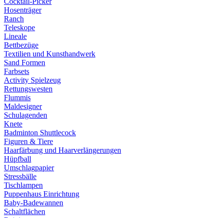
Cocktail-Picker
Hosenträger
Ranch
Teleskope
Lineale
Bettbezüge
Textilien und Kunsthandwerk
Sand Formen
Farbsets
Activity Spielzeug
Rettungswesten
Flummis
Maldesigner
Schulagenden
Knete
Badminton Shuttlecock
Figuren & Tiere
Haarfärbung und Haarverlängerungen
Hüpfball
Umschlagpapier
Stressbälle
Tischlampen
Puppenhaus Einrichtung
Baby-Badewannen
Schaltflächen