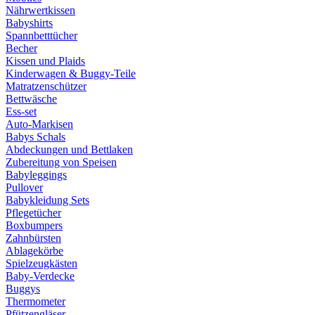
Nährwertkissen
Babyshirts
Spannbetttücher
Becher
Kissen und Plaids
Kinderwagen & Buggy-Teile
Matratzenschützer
Bettwäsche
Ess-set
Auto-Markisen
Babys Schals
Abdeckungen und Bettlaken
Zubereitung von Speisen
Babyleggings
Pullover
Babykleidung Sets
Pflegetücher
Boxbumpers
Zahnbürsten
Ablagekörbe
Spielzeugkästen
Baby-Verdecke
Buggys
Thermometer
Pfützengläser