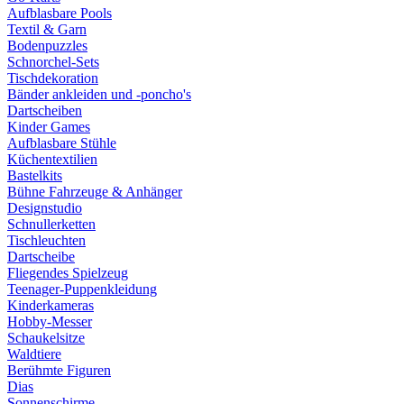
Aufblasbare Pools
Textil & Garn
Bodenpuzzles
Schnorchel-Sets
Tischdekoration
Bänder ankleiden und -poncho's
Dartscheiben
Kinder Games
Aufblasbare Stühle
Küchentextilien
Bastelkits
Bühne Fahrzeuge & Anhänger
Designstudio
Schnullerketten
Tischleuchten
Dartscheibe
Fliegendes Spielzeug
Teenager-Puppenkleidung
Kinderkameras
Hobby-Messer
Schaukelsitze
Waldtiere
Berühmte Figuren
Dias
Sonnenschirme