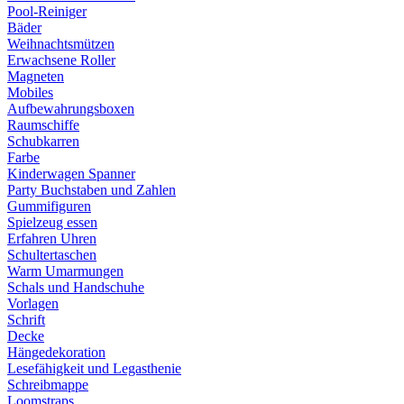
Pool-Reiniger
Bäder
Weihnachtsmützen
Erwachsene Roller
Magneten
Mobiles
Aufbewahrungsboxen
Raumschiffe
Schubkarren
Farbe
Kinderwagen Spanner
Party Buchstaben und Zahlen
Gummifiguren
Spielzeug essen
Erfahren Uhren
Schultertaschen
Warm Umarmungen
Schals und Handschuhe
Vorlagen
Schrift
Decke
Hängedekoration
Lesefähigkeit und Legasthenie
Schreibmappe
Loomstraps