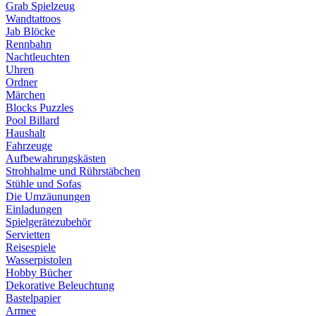
Grab Spielzeug
Wandtattoos
Jab Blöcke
Rennbahn
Nachtleuchten
Uhren
Ordner
Märchen
Blocks Puzzles
Pool Billard
Haushalt
Fahrzeuge
Aufbewahrungskästen
Strohhalme und Rührstäbchen
Stühle und Sofas
Die Umzäunungen
Einladungen
Spielgerätezubehör
Servietten
Reisespiele
Wasserpistolen
Hobby Bücher
Dekorative Beleuchtung
Bastelpapier
Armee