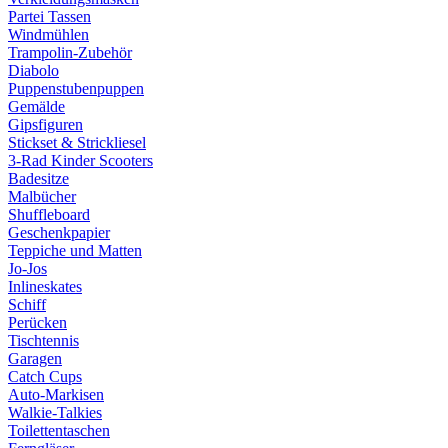
Partei Tassen
Windmühlen
Trampolin-Zubehör
Diabolo
Puppenstubenpuppen
Gemälde
Gipsfiguren
Stickset & Strickliesel
3-Rad Kinder Scooters
Badesitze
Malbücher
Shuffleboard
Geschenkpapier
Teppiche und Matten
Jo-Jos
Inlineskates
Schiff
Perücken
Tischtennis
Garagen
Catch Cups
Auto-Markisen
Walkie-Talkies
Toilettentaschen