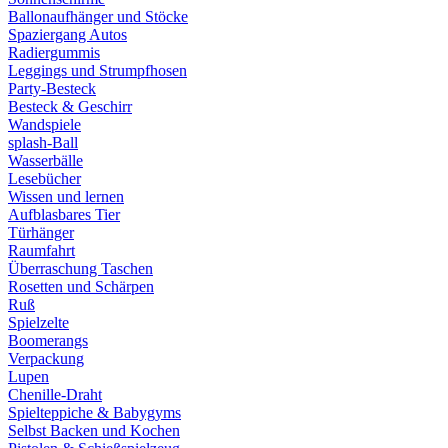
Ballonaufhänger und Stöcke
Spaziergang Autos
Radiergummis
Leggings und Strumpfhosen
Party-Besteck
Besteck & Geschirr
Wandspiele
splash-Ball
Wasserbälle
Lesebücher
Wissen und lernen
Aufblasbares Tier
Türhänger
Raumfahrt
Überraschung Taschen
Rosetten und Schärpen
Ruß
Spielzelte
Boomerangs
Verpackung
Lupen
Chenille-Draht
Spielteppiche & Babygyms
Selbst Backen und Kochen