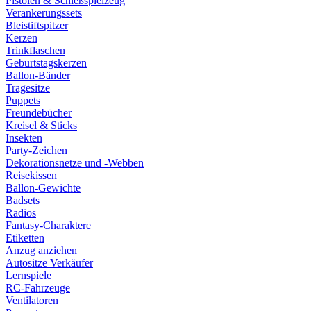
Pistolen & Schießspielzeug
Verankerungssets
Bleistiftspitzer
Kerzen
Trinkflaschen
Geburtstagskerzen
Ballon-Bänder
Tragesitze
Puppets
Freundebücher
Kreisel & Sticks
Insekten
Party-Zeichen
Dekorationsnetze und -Webben
Reisekissen
Ballon-Gewichte
Badsets
Radios
Fantasy-Charaktere
Etiketten
Anzug anziehen
Autositze Verkäufer
Lernspiele
RC-Fahrzeuge
Ventilatoren