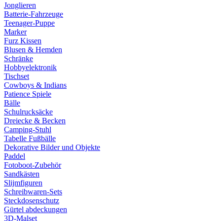
Jonglieren
Batterie-Fahrzeuge
Teenager-Puppe
Marker
Furz Kissen
Blusen & Hemden
Schränke
Hobbyelektronik
Tischset
Cowboys & Indians
Patience Spiele
Bälle
Schulrucksäcke
Dreiecke & Becken
Camping-Stuhl
Tabelle Fußbälle
Dekorative Bilder und Objekte
Paddel
Fotoboot-Zubehör
Sandkästen
Slijmfiguren
Schreibwaren-Sets
Steckdosenschutz
Gürtel abdeckungen
3D-Malset