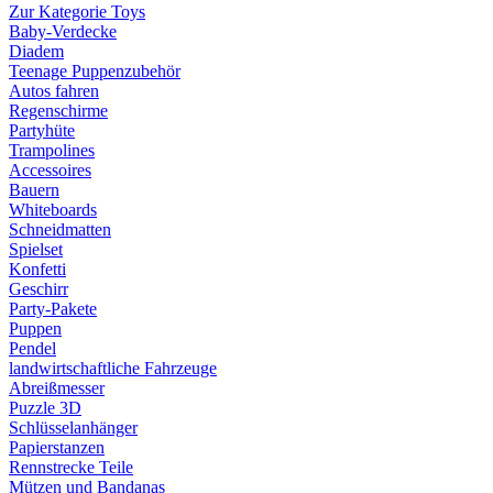
Zur Kategorie Toys
Baby-Verdecke
Diadem
Teenage Puppenzubehör
Autos fahren
Regenschirme
Partyhüte
Trampolines
Accessoires
Bauern
Whiteboards
Schneidmatten
Spielset
Konfetti
Geschirr
Party-Pakete
Puppen
Pendel
landwirtschaftliche Fahrzeuge
Abreißmesser
Puzzle 3D
Schlüsselanhänger
Papierstanzen
Rennstrecke Teile
Mützen und Bandanas