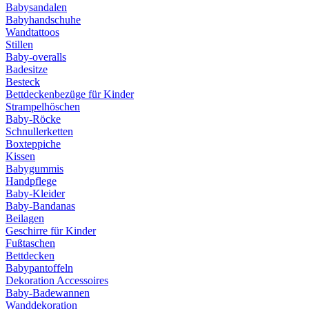
Babysandalen
Babyhandschuhe
Wandtattoos
Stillen
Baby-overalls
Badesitze
Besteck
Bettdeckenbezüge für Kinder
Strampelhöschen
Baby-Röcke
Schnullerketten
Boxteppiche
Kissen
Babygummis
Handpflege
Baby-Kleider
Baby-Bandanas
Beilagen
Geschirre für Kinder
Fußtaschen
Bettdecken
Babypantoffeln
Dekoration Accessoires
Baby-Badewannen
Wanddekoration