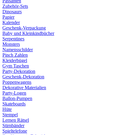
Passanten
Zubehör-Sets
Dinosaurs
Papier
Kalender
Geschenk-Verpackung
Baby und Kleinkindbücher
Serpentines
Monsters
Namensschilder
Pinch Zahlen
Kleiderbügel
Gym Taschen
Party-Dekoration
Geschenk-Dekoration
Poppenwagens
Dekorative Materialien
Party-Logen
Ballon-Pumpen
Skateboards
Hüte
Stempel
Lernen Rätsel
Stirnbänder
Spieltelefone