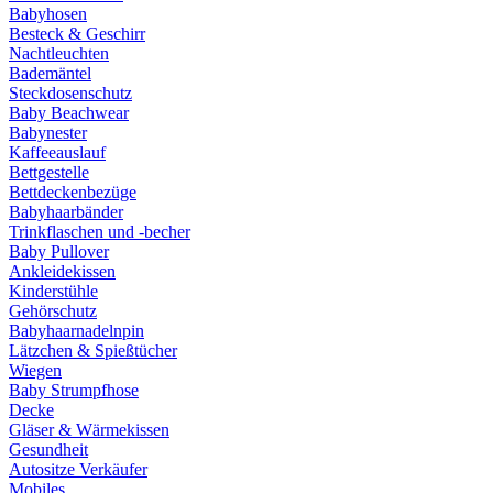
Babyhosen
Besteck & Geschirr
Nachtleuchten
Bademäntel
Steckdosenschutz
Baby Beachwear
Babynester
Kaffeeauslauf
Bettgestelle
Bettdeckenbezüge
Babyhaarbänder
Trinkflaschen und -becher
Baby Pullover
Ankleidekissen
Kinderstühle
Gehörschutz
Babyhaarnadelnpin
Lätzchen & Spießtücher
Wiegen
Baby Strumpfhose
Decke
Gläser & Wärmekissen
Gesundheit
Autositze Verkäufer
Mobiles