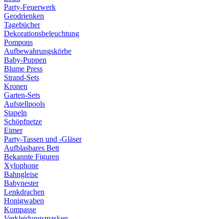
Party-Feuerwerk
Geodrienken
Tagebücher
Dekorationsbeleuchtung
Pompons
Aufbewahrungskörbe
Baby-Puppen
Blume Press
Strand-Sets
Kronen
Garten-Sets
Aufstellpools
Stapeln
Schöpfnetze
Eimer
Party-Tassen und -Gläser
Aufblasbares Bett
Bekannte Figuren
Xylophone
Bahngleise
Babynester
Lenkdrachen
Honigwaben
Kompasse
Verkleidungsmasken