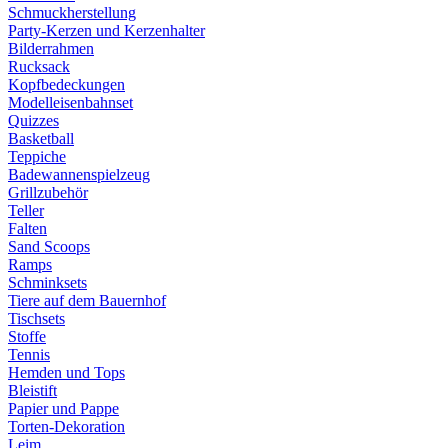
Schmuckherstellung
Party-Kerzen und Kerzenhalter
Bilderrahmen
Rucksack
Kopfbedeckungen
Modelleisenbahnset
Quizzes
Basketball
Teppiche
Badewannenspielzeug
Grillzubehör
Teller
Falten
Sand Scoops
Ramps
Schminksets
Tiere auf dem Bauernhof
Tischsets
Stoffe
Tennis
Hemden und Tops
Bleistift
Papier und Pappe
Torten-Dekoration
Leim