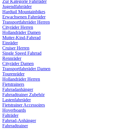
Zur Kategorie Fahrräder
Jugendfahrräder
Hardtail Mountainbikes
Erwachsenen Fahrräder
Transportfahrräder Herren
Cityräder Herren
Hollandräder Damen
Mutter-Kind-Fahrrad
Einräder
Cruiser Herren
Single Speed Fahrrad
Rennräder
Cityräder Damen
Transportfahrräder Damen
Tourenräder
Hollandräder Herren
Fietstrainers
Fahrradanhänger
Fahrradtrainer Zubehör
Lastenfahrräder
Fietstrainer Accessoires
Hoverboards
Falträder
Fahrrad-Anhänger
Fahrradtrainer