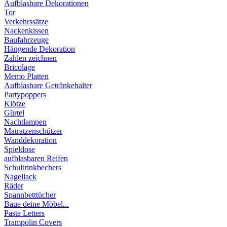
Aufblasbare Dekorationen
Tor
Verkehrssätze
Nackenkissen
Baufahrzeuge
Hängende Dekoration
Zahlen zeichnen
Bricolage
Memo Platten
Aufblasbare Getränkehalter
Partypoppers
Klötze
Gürtel
Nachtlampen
Matratzenschützer
Wanddekoration
Spieldose
aufblasbaren Reifen
Schultrinkbechers
Nagellack
Räder
Spannbetttücher
Baue deine Möbel...
Paste Letters
Trampolin Covers