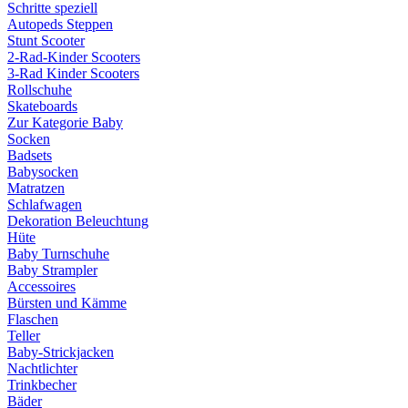
Schritte speziell
Autopeds Steppen
Stunt Scooter
2-Rad-Kinder Scooters
3-Rad Kinder Scooters
Rollschuhe
Skateboards
Zur Kategorie Baby
Socken
Badsets
Babysocken
Matratzen
Schlafwagen
Dekoration Beleuchtung
Hüte
Baby Turnschuhe
Baby Strampler
Accessoires
Bürsten und Kämme
Flaschen
Teller
Baby-Strickjacken
Nachtlichter
Trinkbecher
Bäder