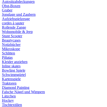
Autositzabdeckungen
Obst-Boxen
Graber
Jonglage und Zaubern
Aufziehspielzeuge
cordes à sauter
Rollende Zange
Wohnmobile & Jeep
Stunt Scooter
Beautycases
Notizbücher
Mikroskope
Schlitten
Piñatas
Kleider anziehen
Inline skates
Bowling Spiele
Schwimmgürtel
Kartenspiele
Traktoren
Diamond Painting
Falsche Nägel und Wimpern
Lätzchen
Hockey
Tischtextilien