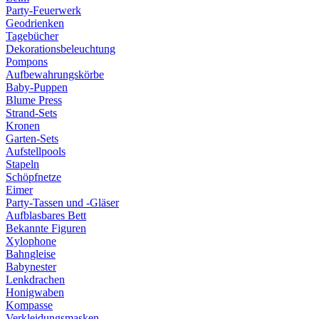
Party-Feuerwerk
Geodrienken
Tagebücher
Dekorationsbeleuchtung
Pompons
Aufbewahrungskörbe
Baby-Puppen
Blume Press
Strand-Sets
Kronen
Garten-Sets
Aufstellpools
Stapeln
Schöpfnetze
Eimer
Party-Tassen und -Gläser
Aufblasbares Bett
Bekannte Figuren
Xylophone
Bahngleise
Babynester
Lenkdrachen
Honigwaben
Kompasse
Verkleidungsmasken