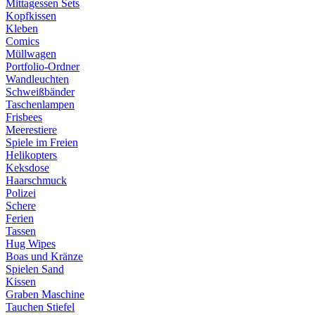
Mittagessen Sets
Kopfkissen
Kleben
Comics
Müllwagen
Portfolio-Ordner
Wandleuchten
Schweißbänder
Taschenlampen
Frisbees
Meerestiere
Spiele im Freien
Helikopters
Keksdose
Haarschmuck
Polizei
Schere
Ferien
Tassen
Hug Wipes
Boas und Kränze
Spielen Sand
Kissen
Graben Maschine
Tauchen Stiefel