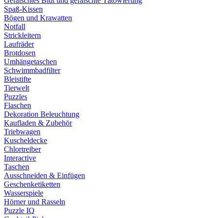
Gefälschtes Blut und gefälschte Tätowierung
Spaß-Kissen
Bögen und Krawatten
Notfall
Strickleitern
Laufräder
Brotdosen
Umhängetaschen
Schwimmbadfilter
Bleistifte
Tierwelt
Puzzles
Flaschen
Dekoration Beleuchtung
Kaufladen & Zubehör
Triebwagen
Kuscheldecke
Chlortreiber
Interactive
Taschen
Ausschneiden & Einfügen
Geschenketiketten
Wasserspiele
Hörner und Rasseln
Puzzle IQ