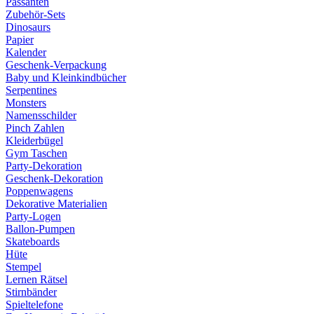
Passanten
Zubehör-Sets
Dinosaurs
Papier
Kalender
Geschenk-Verpackung
Baby und Kleinkindbücher
Serpentines
Monsters
Namensschilder
Pinch Zahlen
Kleiderbügel
Gym Taschen
Party-Dekoration
Geschenk-Dekoration
Poppenwagens
Dekorative Materialien
Party-Logen
Ballon-Pumpen
Skateboards
Hüte
Stempel
Lernen Rätsel
Stirnbänder
Spieltelefone