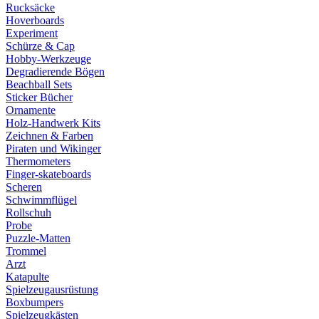
Rucksäcke
Hoverboards
Experiment
Schürze & Cap
Hobby-Werkzeuge
Degradierende Bögen
Beachball Sets
Sticker Bücher
Ornamente
Holz-Handwerk Kits
Zeichnen & Farben
Piraten und Wikinger
Thermometers
Finger-skateboards
Scheren
Schwimmflügel
Rollschuh
Probe
Puzzle-Matten
Trommel
Arzt
Katapulte
Spielzeugausrüstung
Boxbumpers
Spielzeugkästen