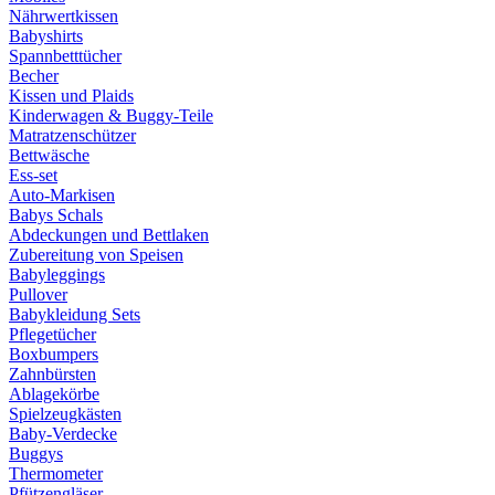
Nährwertkissen
Babyshirts
Spannbetttücher
Becher
Kissen und Plaids
Kinderwagen & Buggy-Teile
Matratzenschützer
Bettwäsche
Ess-set
Auto-Markisen
Babys Schals
Abdeckungen und Bettlaken
Zubereitung von Speisen
Babyleggings
Pullover
Babykleidung Sets
Pflegetücher
Boxbumpers
Zahnbürsten
Ablagekörbe
Spielzeugkästen
Baby-Verdecke
Buggys
Thermometer
Pfützengläser