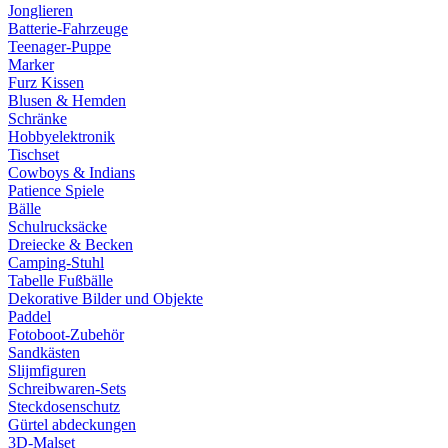
Jonglieren
Batterie-Fahrzeuge
Teenager-Puppe
Marker
Furz Kissen
Blusen & Hemden
Schränke
Hobbyelektronik
Tischset
Cowboys & Indians
Patience Spiele
Bälle
Schulrucksäcke
Dreiecke & Becken
Camping-Stuhl
Tabelle Fußbälle
Dekorative Bilder und Objekte
Paddel
Fotoboot-Zubehör
Sandkästen
Slijmfiguren
Schreibwaren-Sets
Steckdosenschutz
Gürtel abdeckungen
3D-Malset