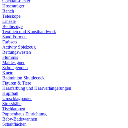
Cocktail-Picker
Hosenträger
Ranch
Teleskope
Lineale
Bettbezüge
Textilien und Kunsthandwerk
Sand Formen
Farbsets
Activity Spielzeug
Rettungswesten
Flummis
Maldesigner
Schulagenden
Knete
Badminton Shuttlecock
Figuren & Tiere
Haarfärbung und Haarverlängerungen
Hüpfball
Umschlagpapier
Stressbälle
Tischlampen
Puppenhaus Einrichtung
Baby-Badewannen
Schaltflächen