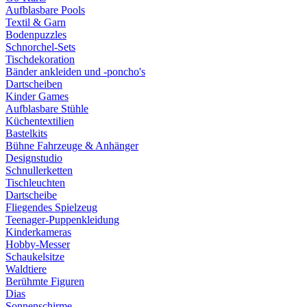
Aufblasbare Pools
Textil & Garn
Bodenpuzzles
Schnorchel-Sets
Tischdekoration
Bänder ankleiden und -poncho's
Dartscheiben
Kinder Games
Aufblasbare Stühle
Küchentextilien
Bastelkits
Bühne Fahrzeuge & Anhänger
Designstudio
Schnullerketten
Tischleuchten
Dartscheibe
Fliegendes Spielzeug
Teenager-Puppenkleidung
Kinderkameras
Hobby-Messer
Schaukelsitze
Waldtiere
Berühmte Figuren
Dias
Sonnenschirme