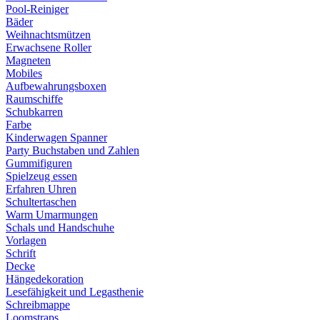
Pool-Reiniger
Bäder
Weihnachtsmützen
Erwachsene Roller
Magneten
Mobiles
Aufbewahrungsboxen
Raumschiffe
Schubkarren
Farbe
Kinderwagen Spanner
Party Buchstaben und Zahlen
Gummifiguren
Spielzeug essen
Erfahren Uhren
Schultertaschen
Warm Umarmungen
Schals und Handschuhe
Vorlagen
Schrift
Decke
Hängedekoration
Lesefähigkeit und Legasthenie
Schreibmappe
Loomstraps