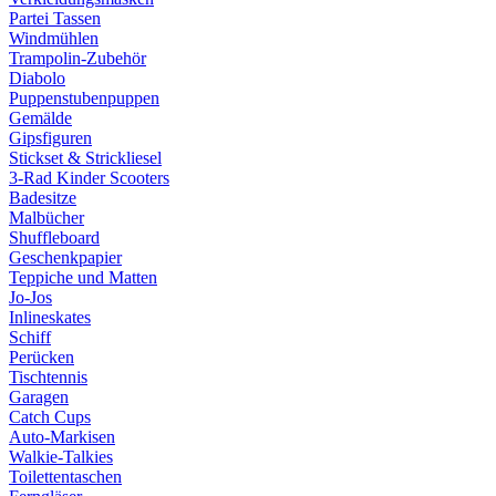
Partei Tassen
Windmühlen
Trampolin-Zubehör
Diabolo
Puppenstubenpuppen
Gemälde
Gipsfiguren
Stickset & Strickliesel
3-Rad Kinder Scooters
Badesitze
Malbücher
Shuffleboard
Geschenkpapier
Teppiche und Matten
Jo-Jos
Inlineskates
Schiff
Perücken
Tischtennis
Garagen
Catch Cups
Auto-Markisen
Walkie-Talkies
Toilettentaschen