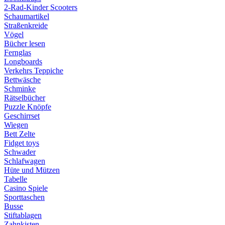
2-Rad-Kinder Scooters
Schaumartikel
Straßenkreide
Vögel
Bücher lesen
Fernglas
Longboards
Verkehrs Teppiche
Bettwäsche
Schminke
Rätselbücher
Puzzle Knöpfe
Geschirrset
Wiegen
Bett Zelte
Fidget toys
Schwader
Schlafwagen
Hüte und Mützen
Tabelle
Casino Spiele
Sporttaschen
Busse
Stiftablagen
Zahnkisten