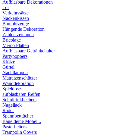
Aufblasbare Dekorationen
Tor
Verkehrssätze
Nackenkissen
Baufahrzeuge
Hängende Dekoration
Zahlen zeichnen
Bricolage
Memo Platten
Aufblasbare Getränkehalter
Partypoppers
Klötze
Gürtel
Nachtlampen
Matratzenschützer
Wanddekoration
Spieldose
aufblasbaren Reifen
Schultrinkbechers
Nagellack
Räder
Spannbetttücher
Baue deine Möbel...
Paste Letters
Trampolin Covers