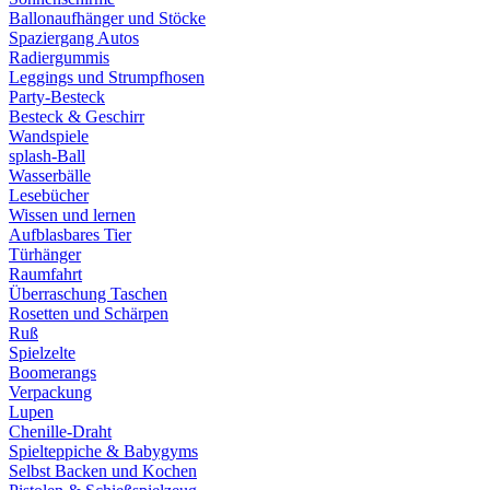
Ballonaufhänger und Stöcke
Spaziergang Autos
Radiergummis
Leggings und Strumpfhosen
Party-Besteck
Besteck & Geschirr
Wandspiele
splash-Ball
Wasserbälle
Lesebücher
Wissen und lernen
Aufblasbares Tier
Türhänger
Raumfahrt
Überraschung Taschen
Rosetten und Schärpen
Ruß
Spielzelte
Boomerangs
Verpackung
Lupen
Chenille-Draht
Spielteppiche & Babygyms
Selbst Backen und Kochen