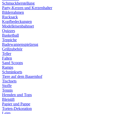
Schmuckherstellung
Party-Kerzen und Kerzenhalter
Bilderrahmen
Rucksack
Kopfbedeckungen
Modelleisenbahnset
Quizzes
Basketball
Teppiche
Badewannenspielzeug
Grillzubehör
Teller
Falten
Sand Scoops
Ramps
Schminksets
Tiere auf dem Bauernhof
Tischsets
Stoffe
Tennis
Hemden und Tops
Bleistift
Papier und Pappe
Torten-Dekoration
Leim