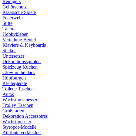
Reinigers
Gehörschutz
Klassische Spiele
Feuerwehr
Stifte
Tattoos
Hobbykleber
Verteilung Beutel
Klaviere & Keyboards
Sticker
Untersetzer
Dekorationsspiralen
Spielzeug Küchen
Glow in the dark
Hüpfburgen
Klettergeräte
Toilette Taschen
Autos
Wachstumsmesser
Trolley-Taschen
Grußkarten
Dekoration Accessoires
Wachstumseier
Styropor-Modelle
Attribute verkleiden