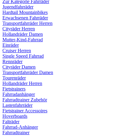
Zur Kategorie Fahrräder
Jugendfahrräder
Hardtail Mountainbikes
Erwachsenen Fahrräder
Transportfahrräder Herren
Cityräder Herren
Hollandräder Damen
Mutter-Kind-Fahrrad
Einräder
Cruiser Herren
Single Speed Fahrrad
Rennräder
Cityräder Damen
Transportfahrräder Damen
Tourenräder
Hollandräder Herren
Fietstrainers
Fahrradanhänger
Fahrradtrainer Zubehör
Lastenfahrräder
Fietstrainer Accessoires
Hoverboards
Falträder
Fahrrad-Anhänger
Fahrradtrainer