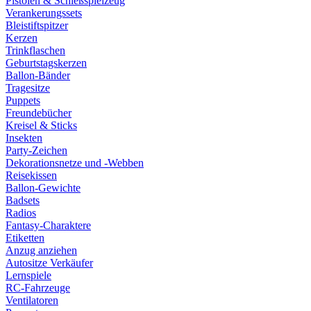
Pistolen & Schießspielzeug
Verankerungssets
Bleistiftspitzer
Kerzen
Trinkflaschen
Geburtstagskerzen
Ballon-Bänder
Tragesitze
Puppets
Freundebücher
Kreisel & Sticks
Insekten
Party-Zeichen
Dekorationsnetze und -Webben
Reisekissen
Ballon-Gewichte
Badsets
Radios
Fantasy-Charaktere
Etiketten
Anzug anziehen
Autositze Verkäufer
Lernspiele
RC-Fahrzeuge
Ventilatoren