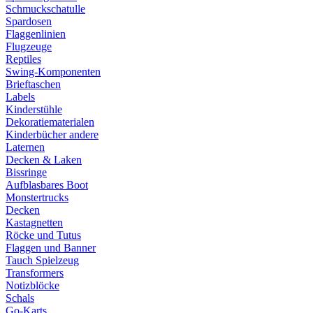
Schmuckschatulle
Spardosen
Flaggenlinien
Flugzeuge
Reptiles
Swing-Komponenten
Brieftaschen
Labels
Kinderstühle
Dekoratiematerialen
Kinderbücher andere
Laternen
Decken & Laken
Bissringe
Aufblasbares Boot
Monstertrucks
Decken
Kastagnetten
Röcke und Tutus
Flaggen und Banner
Tauch Spielzeug
Transformers
Notizblöcke
Schals
Go-Karts