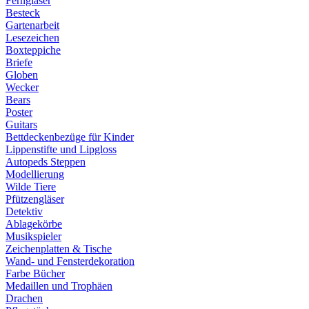
Ferngläser
Besteck
Gartenarbeit
Lesezeichen
Boxteppiche
Briefe
Globen
Wecker
Bears
Poster
Guitars
Bettdeckenbezüge für Kinder
Lippenstifte und Lipgloss
Autopeds Steppen
Modellierung
Wilde Tiere
Pfützengläser
Detektiv
Ablagekörbe
Musikspieler
Zeichenplatten & Tische
Wand- und Fensterdekoration
Farbe Bücher
Medaillen und Trophäen
Drachen