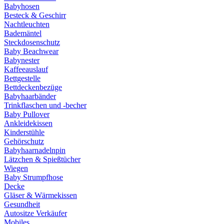
Babyhosen
Besteck & Geschirr
Nachtleuchten
Bademäntel
Steckdosenschutz
Baby Beachwear
Babynester
Kaffeeauslauf
Bettgestelle
Bettdeckenbezüge
Babyhaarbänder
Trinkflaschen und -becher
Baby Pullover
Ankleidekissen
Kinderstühle
Gehörschutz
Babyhaarnadelnpin
Lätzchen & Spießtücher
Wiegen
Baby Strumpfhose
Decke
Gläser & Wärmekissen
Gesundheit
Autositze Verkäufer
Mobiles