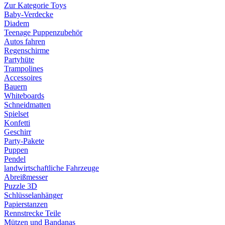
Zur Kategorie Toys
Baby-Verdecke
Diadem
Teenage Puppenzubehör
Autos fahren
Regenschirme
Partyhüte
Trampolines
Accessoires
Bauern
Whiteboards
Schneidmatten
Spielset
Konfetti
Geschirr
Party-Pakete
Puppen
Pendel
landwirtschaftliche Fahrzeuge
Abreißmesser
Puzzle 3D
Schlüsselanhänger
Papierstanzen
Rennstrecke Teile
Mützen und Bandanas