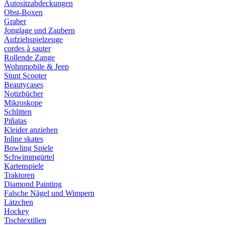
Autositzabdeckungen
Obst-Boxen
Graber
Jonglage und Zaubern
Aufziehspielzeuge
cordes à sauter
Rollende Zange
Wohnmobile & Jeep
Stunt Scooter
Beautycases
Notizbücher
Mikroskope
Schlitten
Piñatas
Kleider anziehen
Inline skates
Bowling Spiele
Schwimmgürtel
Kartenspiele
Traktoren
Diamond Painting
Falsche Nägel und Wimpern
Lätzchen
Hockey
Tischtextilien