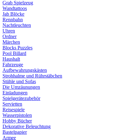
Grab Spielzeug
Wandtattoos
Jab Blöcke
Rennbahn
Nachtleuchten
Uhren
Ordner
Märchen
Blocks Puzzles
Pool Billard
Haushalt
Fahrzeuge
Aufbewahrungskästen
Strohhalme und Rührstäbchen
Stühle und Sofas
Die Umzäunungen
Einladungen
Spielgerätezubehör
Servietten
Reisespiele
Wasserpistolen
Hobby Bücher
Dekorative Beleuchtung
Bastelpapier
Armee