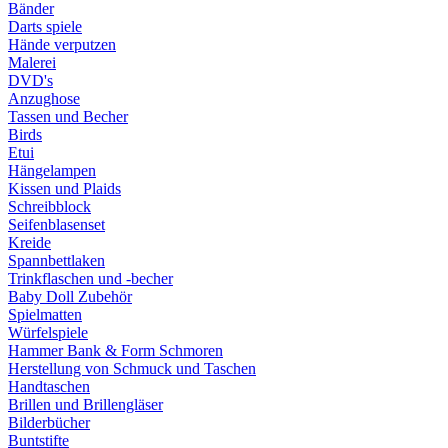
Bänder
Darts spiele
Hände verputzen
Malerei
DVD's
Anzughose
Tassen und Becher
Birds
Etui
Hängelampen
Kissen und Plaids
Schreibblock
Seifenblasenset
Kreide
Spannbettlaken
Trinkflaschen und -becher
Baby Doll Zubehör
Spielmatten
Würfelspiele
Hammer Bank & Form Schmoren
Herstellung von Schmuck und Taschen
Handtaschen
Brillen und Brillengläser
Bilderbücher
Buntstifte