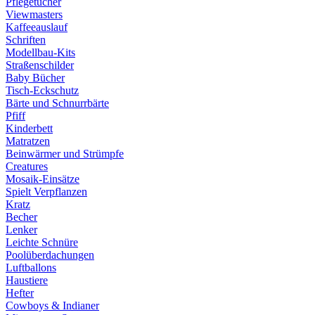
Pflegetücher
Viewmasters
Kaffeeauslauf
Schriften
Modellbau-Kits
Straßenschilder
Baby Bücher
Tisch-Eckschutz
Bärte und Schnurrbärte
Pfiff
Kinderbett
Matratzen
Beinwärmer und Strümpfe
Creatures
Mosaik-Einsätze
Spielt Verpflanzen
Kratz
Becher
Lenker
Leichte Schnüre
Poolüberdachungen
Luftballons
Haustiere
Hefter
Cowboys & Indianer