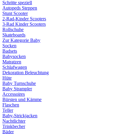
Schritte speziell
Autopeds Steppen
Stunt Scooter
2-Rad-Kinder Scooters
3-Rad Kinder Scooters
Rollschuhe
Skateboards
Zur Kategorie Baby
Socken
Badsets
Babysocken
Matratzen
Schlafwagen
Dekoration Beleuchtung
Hüte
Baby Turnschuhe
Baby Strampler
Accessoires
Bürsten und Kämme
Flaschen
Teller
Baby-Strickjacken
Nachtlichter
Trinkbecher
Bäder