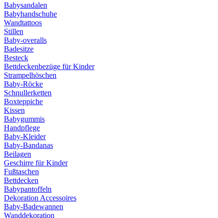
Babysandalen
Babyhandschuhe
Wandtattoos
Stillen
Baby-overalls
Badesitze
Besteck
Bettdeckenbezüge für Kinder
Strampelhöschen
Baby-Röcke
Schnullerketten
Boxteppiche
Kissen
Babygummis
Handpflege
Baby-Kleider
Baby-Bandanas
Beilagen
Geschirre für Kinder
Fußtaschen
Bettdecken
Babypantoffeln
Dekoration Accessoires
Baby-Badewannen
Wanddekoration