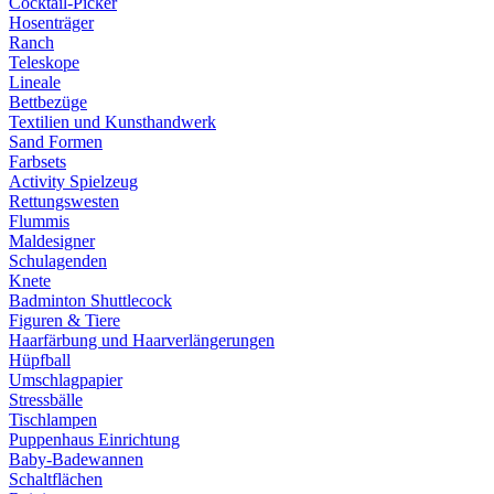
Cocktail-Picker
Hosenträger
Ranch
Teleskope
Lineale
Bettbezüge
Textilien und Kunsthandwerk
Sand Formen
Farbsets
Activity Spielzeug
Rettungswesten
Flummis
Maldesigner
Schulagenden
Knete
Badminton Shuttlecock
Figuren & Tiere
Haarfärbung und Haarverlängerungen
Hüpfball
Umschlagpapier
Stressbälle
Tischlampen
Puppenhaus Einrichtung
Baby-Badewannen
Schaltflächen