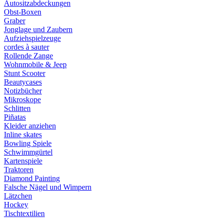
Autositzabdeckungen
Obst-Boxen
Graber
Jonglage und Zaubern
Aufziehspielzeuge
cordes à sauter
Rollende Zange
Wohnmobile & Jeep
Stunt Scooter
Beautycases
Notizbücher
Mikroskope
Schlitten
Piñatas
Kleider anziehen
Inline skates
Bowling Spiele
Schwimmgürtel
Kartenspiele
Traktoren
Diamond Painting
Falsche Nägel und Wimpern
Lätzchen
Hockey
Tischtextilien