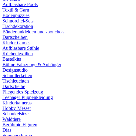
Aufblasbare Pools
Textil & Garn
Bodenpuzzles
Schnorchel-Sets
Tischdekoration
Bänder ankleiden und -poncho's
Dartscheiben
Kinder Games
Aufblasbare Stühle
Küchentextilien
Bastelkits
Bühne Fahrzeuge & Anhänger
Designstudio
Schnullerketten
Tischleuchten
Dartscheibe
Fliegendes Spielzeug
Teenager-Puppenkleidung
Kinderkameras
Hobby-Messer
Schaukelsitze
Waldtiere
Berühmte Figuren
Dias
Sonnenschirme