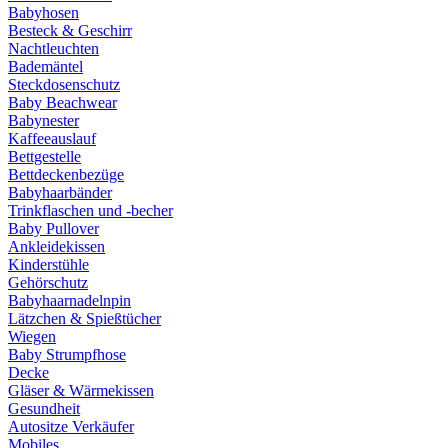
Babyhosen
Besteck & Geschirr
Nachtleuchten
Bademäntel
Steckdosenschutz
Baby Beachwear
Babynester
Kaffeeauslauf
Bettgestelle
Bettdeckenbezüge
Babyhaarbänder
Trinkflaschen und -becher
Baby Pullover
Ankleidekissen
Kinderstühle
Gehörschutz
Babyhaarnadelnpin
Lätzchen & Spießtücher
Wiegen
Baby Strumpfhose
Decke
Gläser & Wärmekissen
Gesundheit
Autositze Verkäufer
Mobiles