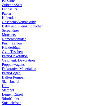
Passanten
Zubehör-Sets
Dinosaurs
Papier
Kalender
Geschenk-Verpackung
Baby und Kleinkindbücher
Serpentines
Monsters
Namensschilder
Pinch Zahlen
Kleiderbügel
Gym Taschen
Party-Dekoration
Geschenk-Dekoration
Poppenwagens
Dekorative Materialien
Party-Logen
Ballon-Pumpen
Skateboards
Hüte
Stempel
Lernen Rätsel
Stirnbänder
Spieltelefone