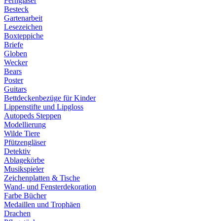
Ferngläser
Besteck
Gartenarbeit
Lesezeichen
Boxteppiche
Briefe
Globen
Wecker
Bears
Poster
Guitars
Bettdeckenbezüge für Kinder
Lippenstifte und Lipgloss
Autopeds Steppen
Modellierung
Wilde Tiere
Pfützengläser
Detektiv
Ablagekörbe
Musikspieler
Zeichenplatten & Tische
Wand- und Fensterdekoration
Farbe Bücher
Medaillen und Trophäen
Drachen