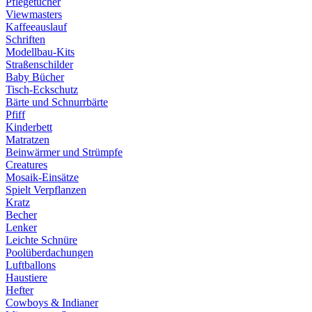
Pflegetücher
Viewmasters
Kaffeeauslauf
Schriften
Modellbau-Kits
Straßenschilder
Baby Bücher
Tisch-Eckschutz
Bärte und Schnurrbärte
Pfiff
Kinderbett
Matratzen
Beinwärmer und Strümpfe
Creatures
Mosaik-Einsätze
Spielt Verpflanzen
Kratz
Becher
Lenker
Leichte Schnüre
Poolüberdachungen
Luftballons
Haustiere
Hefter
Cowboys & Indianer