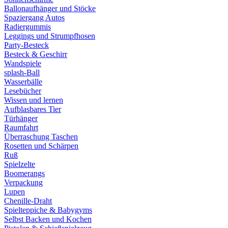
Ballonaufhänger und Stöcke
Spaziergang Autos
Radiergummis
Leggings und Strumpfhosen
Party-Besteck
Besteck & Geschirr
Wandspiele
splash-Ball
Wasserbälle
Lesebücher
Wissen und lernen
Aufblasbares Tier
Türhänger
Raumfahrt
Überraschung Taschen
Rosetten und Schärpen
Ruß
Spielzelte
Boomerangs
Verpackung
Lupen
Chenille-Draht
Spielteppiche & Babygyms
Selbst Backen und Kochen