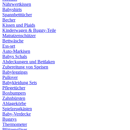
Nährwertkissen
Babyshirts
Spannbetttücher
Becher
Kissen und Plaids
Kinderwagen & Buggy-Teile
Matratzenschützer
Bettwäsche
Ess-set
Auto-Markisen
Babys Schals
Abdeckungen und Bettlaken
Zubereitung von Speisen
Babyleggings
Pullover
Babykleidung Sets
Pflegetücher
Boxbumpers
Zahnbürsten
Ablagekörbe
Spielzeugkästen
Baby-Verdecke
Buggys
Thermometer
Pfützengläser