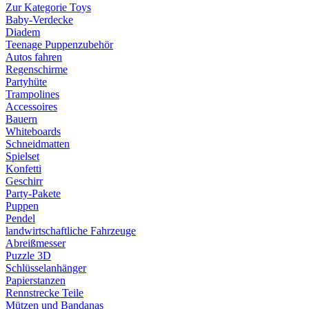
Zur Kategorie Toys
Baby-Verdecke
Diadem
Teenage Puppenzubehör
Autos fahren
Regenschirme
Partyhüte
Trampolines
Accessoires
Bauern
Whiteboards
Schneidmatten
Spielset
Konfetti
Geschirr
Party-Pakete
Puppen
Pendel
landwirtschaftliche Fahrzeuge
Abreißmesser
Puzzle 3D
Schlüsselanhänger
Papierstanzen
Rennstrecke Teile
Mützen und Bandanas