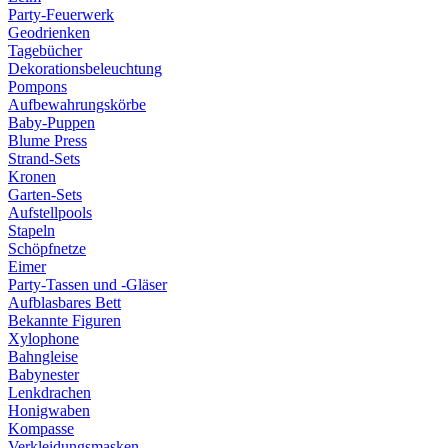
Party-Feuerwerk
Geodrienken
Tagebücher
Dekorationsbeleuchtung
Pompons
Aufbewahrungskörbe
Baby-Puppen
Blume Press
Strand-Sets
Kronen
Garten-Sets
Aufstellpools
Stapeln
Schöpfnetze
Eimer
Party-Tassen und -Gläser
Aufblasbares Bett
Bekannte Figuren
Xylophone
Bahngleise
Babynester
Lenkdrachen
Honigwaben
Kompasse
Verkleidungsmasken