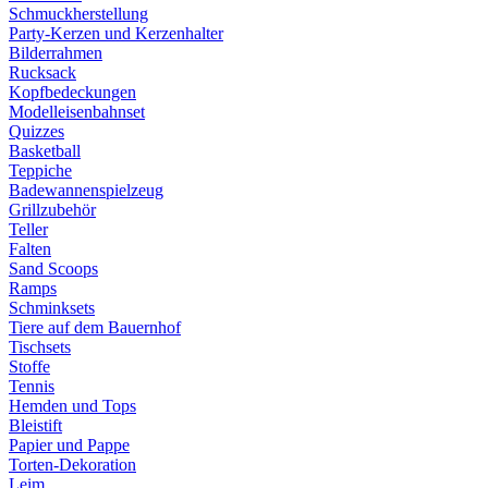
Schmuckherstellung
Party-Kerzen und Kerzenhalter
Bilderrahmen
Rucksack
Kopfbedeckungen
Modelleisenbahnset
Quizzes
Basketball
Teppiche
Badewannenspielzeug
Grillzubehör
Teller
Falten
Sand Scoops
Ramps
Schminksets
Tiere auf dem Bauernhof
Tischsets
Stoffe
Tennis
Hemden und Tops
Bleistift
Papier und Pappe
Torten-Dekoration
Leim