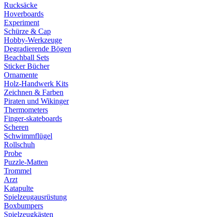
Rucksäcke
Hoverboards
Experiment
Schürze & Cap
Hobby-Werkzeuge
Degradierende Bögen
Beachball Sets
Sticker Bücher
Ornamente
Holz-Handwerk Kits
Zeichnen & Farben
Piraten und Wikinger
Thermometers
Finger-skateboards
Scheren
Schwimmflügel
Rollschuh
Probe
Puzzle-Matten
Trommel
Arzt
Katapulte
Spielzeugausrüstung
Boxbumpers
Spielzeugkästen