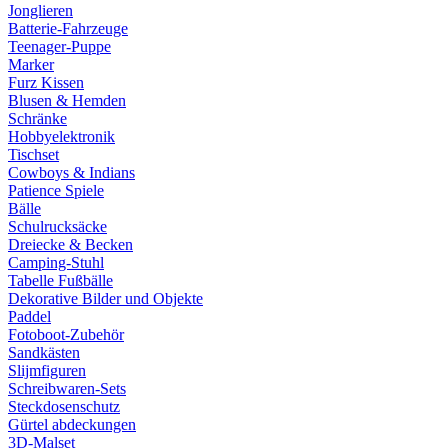
Jonglieren
Batterie-Fahrzeuge
Teenager-Puppe
Marker
Furz Kissen
Blusen & Hemden
Schränke
Hobbyelektronik
Tischset
Cowboys & Indians
Patience Spiele
Bälle
Schulrucksäcke
Dreiecke & Becken
Camping-Stuhl
Tabelle Fußbälle
Dekorative Bilder und Objekte
Paddel
Fotoboot-Zubehör
Sandkästen
Slijmfiguren
Schreibwaren-Sets
Steckdosenschutz
Gürtel abdeckungen
3D-Malset