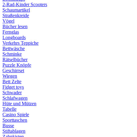
2-Rad-Kinder Scooters
Schaumartikel
Straßenkreide
Vögel
Bücher lesen
Fernglas
Longboards
Verkehrs Teppiche
Bettwäsche
Schminke
Rätselbücher
Puzzle Knöpfe
Geschirrset
Wiegen
Bett Zelte
Fidget toys
Schwader
Schlafwagen
Hüte und Mützen
Tabelle
Casino Spiele
Sporttaschen
Busse
Stiftablagen
Zahnkisten