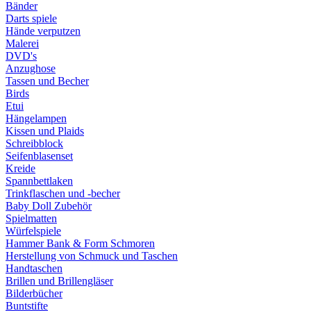
Bänder
Darts spiele
Hände verputzen
Malerei
DVD's
Anzughose
Tassen und Becher
Birds
Etui
Hängelampen
Kissen und Plaids
Schreibblock
Seifenblasenset
Kreide
Spannbettlaken
Trinkflaschen und -becher
Baby Doll Zubehör
Spielmatten
Würfelspiele
Hammer Bank & Form Schmoren
Herstellung von Schmuck und Taschen
Handtaschen
Brillen und Brillengläser
Bilderbücher
Buntstifte