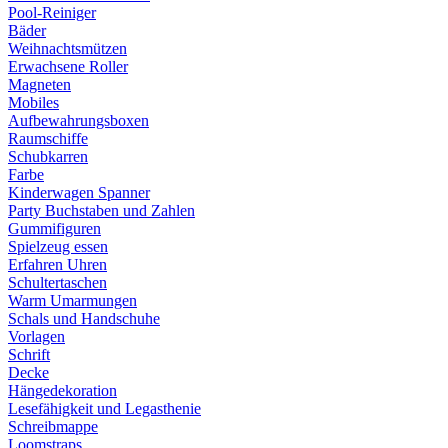
Pool-Reiniger
Bäder
Weihnachtsmützen
Erwachsene Roller
Magneten
Mobiles
Aufbewahrungsboxen
Raumschiffe
Schubkarren
Farbe
Kinderwagen Spanner
Party Buchstaben und Zahlen
Gummifiguren
Spielzeug essen
Erfahren Uhren
Schultertaschen
Warm Umarmungen
Schals und Handschuhe
Vorlagen
Schrift
Decke
Hängedekoration
Lesefähigkeit und Legasthenie
Schreibmappe
Loomstraps