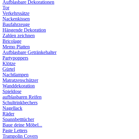
Aufblasbare Dekorationen
Tor
Verkehrssätze
Nackenkissen
Baufahrzeuge
Hängende Dekoration
Zahlen zeichnen
Bricolage
Memo Platten
Aufblasbare Getränkehalter
Partypoppers
Klötze
Gürtel
Nachtlampen
Matratzenschützer
Wanddekoration
Spieldose
aufblasbaren Reifen
Schultrinkbechers
Nagellack
Räder
Spannbetttücher
Baue deine Möbel...
Paste Letters
Trampolin Covers