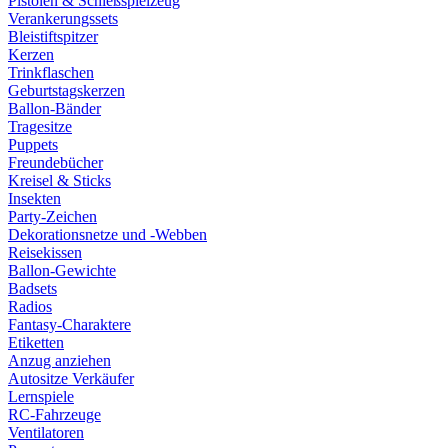
Pistolen & Schießspielzeug
Verankerungssets
Bleistiftspitzer
Kerzen
Trinkflaschen
Geburtstagskerzen
Ballon-Bänder
Tragesitze
Puppets
Freundebücher
Kreisel & Sticks
Insekten
Party-Zeichen
Dekorationsnetze und -Webben
Reisekissen
Ballon-Gewichte
Badsets
Radios
Fantasy-Charaktere
Etiketten
Anzug anziehen
Autositze Verkäufer
Lernspiele
RC-Fahrzeuge
Ventilatoren