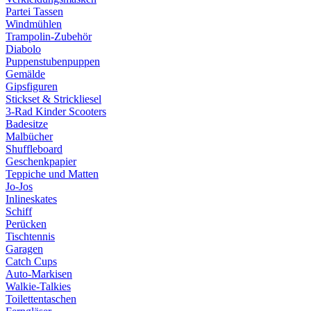
Partei Tassen
Windmühlen
Trampolin-Zubehör
Diabolo
Puppenstubenpuppen
Gemälde
Gipsfiguren
Stickset & Strickliesel
3-Rad Kinder Scooters
Badesitze
Malbücher
Shuffleboard
Geschenkpapier
Teppiche und Matten
Jo-Jos
Inlineskates
Schiff
Perücken
Tischtennis
Garagen
Catch Cups
Auto-Markisen
Walkie-Talkies
Toilettentaschen