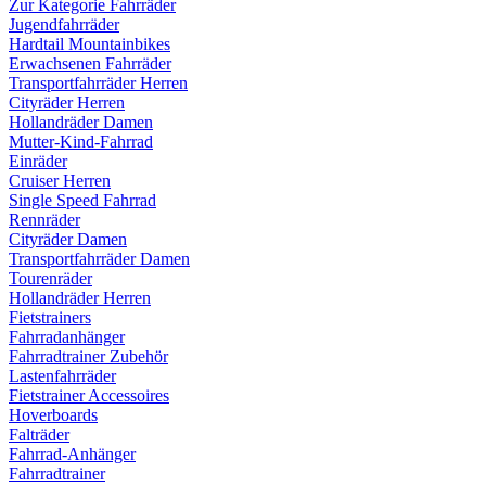
Zur Kategorie Fahrräder
Jugendfahrräder
Hardtail Mountainbikes
Erwachsenen Fahrräder
Transportfahrräder Herren
Cityräder Herren
Hollandräder Damen
Mutter-Kind-Fahrrad
Einräder
Cruiser Herren
Single Speed Fahrrad
Rennräder
Cityräder Damen
Transportfahrräder Damen
Tourenräder
Hollandräder Herren
Fietstrainers
Fahrradanhänger
Fahrradtrainer Zubehör
Lastenfahrräder
Fietstrainer Accessoires
Hoverboards
Falträder
Fahrrad-Anhänger
Fahrradtrainer