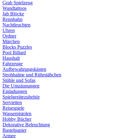
Grab Spielzeug
Wandtattoos
Jab Blöcke
Rennbahn
Nachtleuchten
Uhren
Ordner
Märchen
Blocks Puzzles
Pool Billard
Haushalt
Fahrzeuge
Aufbewahrungskästen
Strohhalme und Rührstäbchen
Stühle und Sofas
Die Umzäunungen
Einladungen
Spielgerätezubehör
Servietten
Reisespiele
Wasserpistolen
Hobby Bücher
Dekorative Beleuchtung
Bastelpapier
Armee