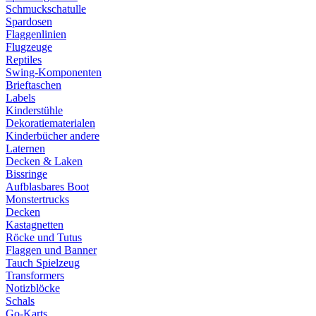
Schmuckschatulle
Spardosen
Flaggenlinien
Flugzeuge
Reptiles
Swing-Komponenten
Brieftaschen
Labels
Kinderstühle
Dekoratiematerialen
Kinderbücher andere
Laternen
Decken & Laken
Bissringe
Aufblasbares Boot
Monstertrucks
Decken
Kastagnetten
Röcke und Tutus
Flaggen und Banner
Tauch Spielzeug
Transformers
Notizblöcke
Schals
Go-Karts