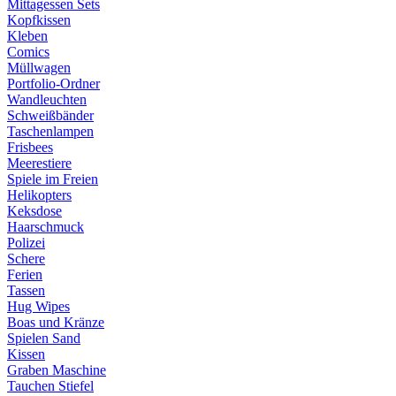
Mittagessen Sets
Kopfkissen
Kleben
Comics
Müllwagen
Portfolio-Ordner
Wandleuchten
Schweißbänder
Taschenlampen
Frisbees
Meerestiere
Spiele im Freien
Helikopters
Keksdose
Haarschmuck
Polizei
Schere
Ferien
Tassen
Hug Wipes
Boas und Kränze
Spielen Sand
Kissen
Graben Maschine
Tauchen Stiefel