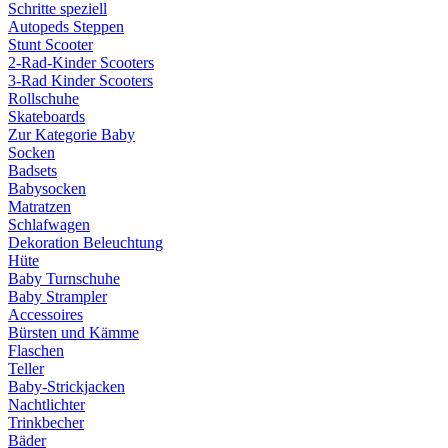
Schritte speziell
Autopeds Steppen
Stunt Scooter
2-Rad-Kinder Scooters
3-Rad Kinder Scooters
Rollschuhe
Skateboards
Zur Kategorie Baby
Socken
Badsets
Babysocken
Matratzen
Schlafwagen
Dekoration Beleuchtung
Hüte
Baby Turnschuhe
Baby Strampler
Accessoires
Bürsten und Kämme
Flaschen
Teller
Baby-Strickjacken
Nachtlichter
Trinkbecher
Bäder