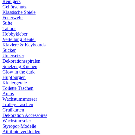
Reinigers
Gehörschutz
Klassische Spiele
Feuerwehr
Stifte
Tattoos
Hobbykleber
Verteilung Beutel
Klaviere & Keyboards
Sticker
Untersetzer
Dekorationsspiralen
Spielzeug Küchen
Glow in the dark
Hüpfburgen
Klettergeräte
Toilette Taschen
Autos
Wachstumsmesser
Trolley-Taschen
Grußkarten
Dekoration Accessoires
Wachstumseier
Styropor-Modelle
Attribute verkleiden