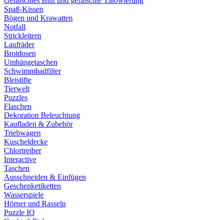
Gefälschtes Blut und gefälschte Tätowierung
Spaß-Kissen
Bögen und Krawatten
Notfall
Strickleitern
Laufräder
Brotdosen
Umhängetaschen
Schwimmbadfilter
Bleistifte
Tierwelt
Puzzles
Flaschen
Dekoration Beleuchtung
Kaufladen & Zubehör
Triebwagen
Kuscheldecke
Chlortreiber
Interactive
Taschen
Ausschneiden & Einfügen
Geschenketiketten
Wasserspiele
Hörner und Rasseln
Puzzle IQ