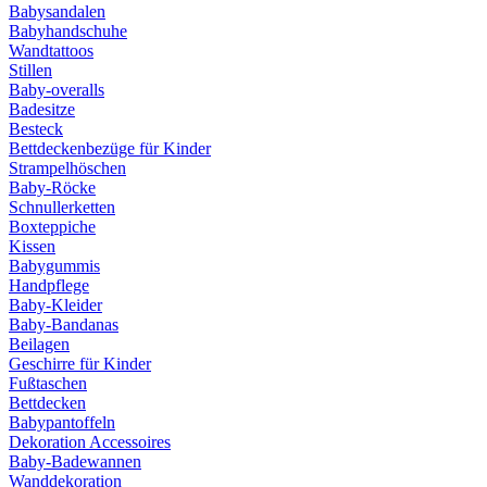
Babysandalen
Babyhandschuhe
Wandtattoos
Stillen
Baby-overalls
Badesitze
Besteck
Bettdeckenbezüge für Kinder
Strampelhöschen
Baby-Röcke
Schnullerketten
Boxteppiche
Kissen
Babygummis
Handpflege
Baby-Kleider
Baby-Bandanas
Beilagen
Geschirre für Kinder
Fußtaschen
Bettdecken
Babypantoffeln
Dekoration Accessoires
Baby-Badewannen
Wanddekoration