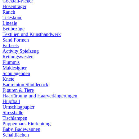
Cocktail-Picker
Hosenträger
Ranch
Teleskope
Lineale
Bettbezüge
Textilien und Kunsthandwerk
Sand Formen
Farbsets
Activity Spielzeug
Rettungswesten
Flummis
Maldesigner
Schulagenden
Knete
Badminton Shuttlecock
Figuren & Tiere
Haarfärbung und Haarverlängerungen
Hüpfball
Umschlagpapier
Stressbälle
Tischlampen
Puppenhaus Einrichtung
Baby-Badewannen
Schaltflächen