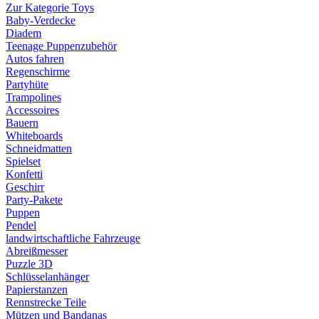
Zur Kategorie Toys
Baby-Verdecke
Diadem
Teenage Puppenzubehör
Autos fahren
Regenschirme
Partyhüte
Trampolines
Accessoires
Bauern
Whiteboards
Schneidmatten
Spielset
Konfetti
Geschirr
Party-Pakete
Puppen
Pendel
landwirtschaftliche Fahrzeuge
Abreißmesser
Puzzle 3D
Schlüsselanhänger
Papierstanzen
Rennstrecke Teile
Mützen und Bandanas