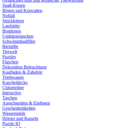
Gefälschtes Blut und gefälschte Tätowierung
Spaß-Kissen
Bögen und Krawatten
Notfall
Strickleitern
Laufräder
Brotdosen
Umhängetaschen
Schwimmbadfilter
Bleistifte
Tierwelt
Puzzles
Flaschen
Dekoration Beleuchtung
Kaufladen & Zubehör
Triebwagen
Kuscheldecke
Chlortreiber
Interactive
Taschen
Ausschneiden & Einfügen
Geschenketiketten
Wasserspiele
Hörner und Rasseln
Puzzle IQ