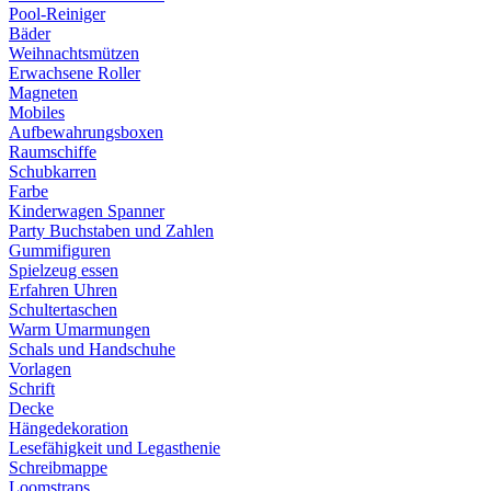
Pool-Reiniger
Bäder
Weihnachtsmützen
Erwachsene Roller
Magneten
Mobiles
Aufbewahrungsboxen
Raumschiffe
Schubkarren
Farbe
Kinderwagen Spanner
Party Buchstaben und Zahlen
Gummifiguren
Spielzeug essen
Erfahren Uhren
Schultertaschen
Warm Umarmungen
Schals und Handschuhe
Vorlagen
Schrift
Decke
Hängedekoration
Lesefähigkeit und Legasthenie
Schreibmappe
Loomstraps