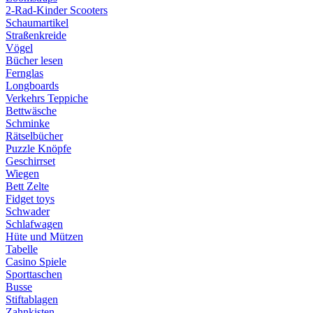
2-Rad-Kinder Scooters
Schaumartikel
Straßenkreide
Vögel
Bücher lesen
Fernglas
Longboards
Verkehrs Teppiche
Bettwäsche
Schminke
Rätselbücher
Puzzle Knöpfe
Geschirrset
Wiegen
Bett Zelte
Fidget toys
Schwader
Schlafwagen
Hüte und Mützen
Tabelle
Casino Spiele
Sporttaschen
Busse
Stiftablagen
Zahnkisten