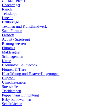
Cocktail-Picker
Hosenträger
Ranch
Teleskope
Lineale
Bettbezüge
Textilien und Kunsthandwerk
Sand Formen
Farbsets
Activity Spielzeug
Rettungswesten
Flummis
Maldesigner
Schulagenden
Knete
Badminton Shuttlecock
Figuren & Tiere
Haarfärbung und Haarverlängerungen
Hüpfball
Umschlagpapier
Stressbälle
Tischlampen
Puppenhaus Einrichtung
Baby-Badewannen
Schaltflächen