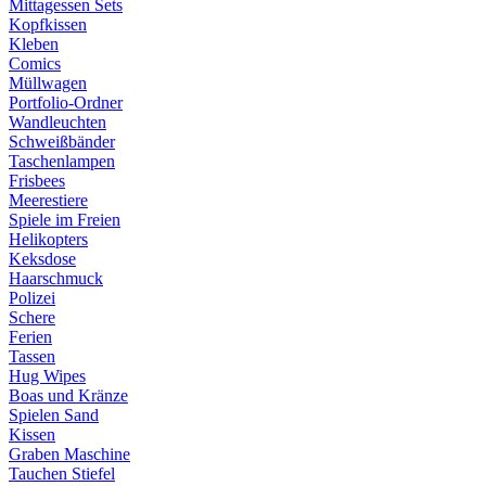
Mittagessen Sets
Kopfkissen
Kleben
Comics
Müllwagen
Portfolio-Ordner
Wandleuchten
Schweißbänder
Taschenlampen
Frisbees
Meerestiere
Spiele im Freien
Helikopters
Keksdose
Haarschmuck
Polizei
Schere
Ferien
Tassen
Hug Wipes
Boas und Kränze
Spielen Sand
Kissen
Graben Maschine
Tauchen Stiefel