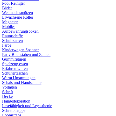
Pool-Reiniger
Bäder
Weihnachtsmützen
Erwachsene Roller
Magneten
Mobiles
Aufbewahrungsboxen
Raumschiffe
Schubkarren
Farbe
Kinderwagen Spanner
Party Buchstaben und Zahlen
Gummifiguren
Spielzeug essen
Erfahren Uhren
Schultertaschen
Warm Umarmungen
Schals und Handschuhe
Vorlagen
Schrift
Decke
Hängedekoration
Lesefähigkeit und Legasthenie
Schreibmappe
Loomstraps