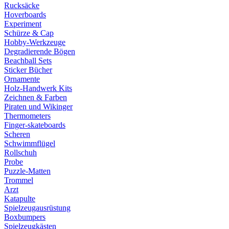
Rucksäcke
Hoverboards
Experiment
Schürze & Cap
Hobby-Werkzeuge
Degradierende Bögen
Beachball Sets
Sticker Bücher
Ornamente
Holz-Handwerk Kits
Zeichnen & Farben
Piraten und Wikinger
Thermometers
Finger-skateboards
Scheren
Schwimmflügel
Rollschuh
Probe
Puzzle-Matten
Trommel
Arzt
Katapulte
Spielzeugausrüstung
Boxbumpers
Spielzeugkästen