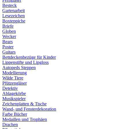
Ferngläser
Besteck
Gartenarbeit
Lesezeichen
Boxteppiche
Briefe
Globen
Wecker
Bears
Poster
Guitars
Bettdeckenbezüge für Kinder
Lippenstifte und Lipgloss
Autopeds Steppen
Modellierung
Wilde Tiere
Pfützengläser
Detektiv
Ablagekörbe
Musikspieler
Zeichenplatten & Tische
Wand- und Fensterdekoration
Farbe Bücher
Medaillen und Trophäen
Drachen