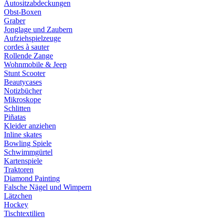
Autositzabdeckungen
Obst-Boxen
Graber
Jonglage und Zaubern
Aufziehspielzeuge
cordes à sauter
Rollende Zange
Wohnmobile & Jeep
Stunt Scooter
Beautycases
Notizbücher
Mikroskope
Schlitten
Piñatas
Kleider anziehen
Inline skates
Bowling Spiele
Schwimmgürtel
Kartenspiele
Traktoren
Diamond Painting
Falsche Nägel und Wimpern
Lätzchen
Hockey
Tischtextilien