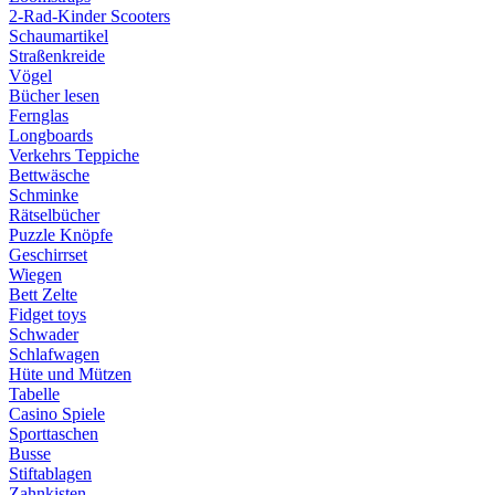
2-Rad-Kinder Scooters
Schaumartikel
Straßenkreide
Vögel
Bücher lesen
Fernglas
Longboards
Verkehrs Teppiche
Bettwäsche
Schminke
Rätselbücher
Puzzle Knöpfe
Geschirrset
Wiegen
Bett Zelte
Fidget toys
Schwader
Schlafwagen
Hüte und Mützen
Tabelle
Casino Spiele
Sporttaschen
Busse
Stiftablagen
Zahnkisten