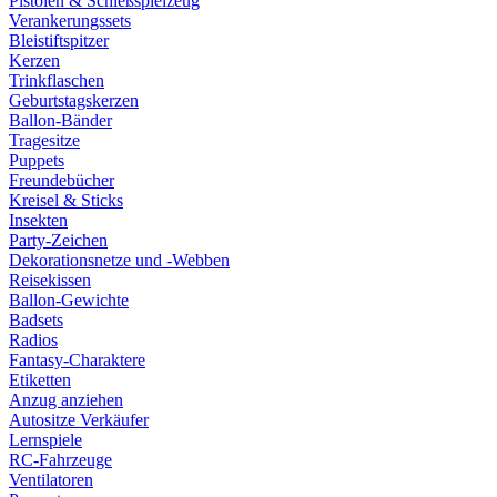
Pistolen & Schießspielzeug
Verankerungssets
Bleistiftspitzer
Kerzen
Trinkflaschen
Geburtstagskerzen
Ballon-Bänder
Tragesitze
Puppets
Freundebücher
Kreisel & Sticks
Insekten
Party-Zeichen
Dekorationsnetze und -Webben
Reisekissen
Ballon-Gewichte
Badsets
Radios
Fantasy-Charaktere
Etiketten
Anzug anziehen
Autositze Verkäufer
Lernspiele
RC-Fahrzeuge
Ventilatoren