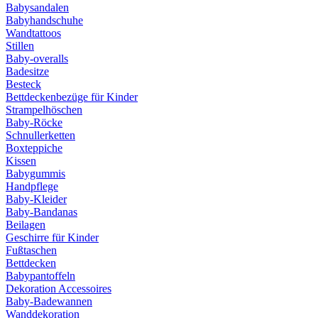
Babysandalen
Babyhandschuhe
Wandtattoos
Stillen
Baby-overalls
Badesitze
Besteck
Bettdeckenbezüge für Kinder
Strampelhöschen
Baby-Röcke
Schnullerketten
Boxteppiche
Kissen
Babygummis
Handpflege
Baby-Kleider
Baby-Bandanas
Beilagen
Geschirre für Kinder
Fußtaschen
Bettdecken
Babypantoffeln
Dekoration Accessoires
Baby-Badewannen
Wanddekoration