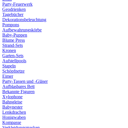
Party-Feuerwerk
Geodrienken
Tagebücher
Dekorationsbeleuchtung
Pompons
Aufbewahrungskörbe
Baby-Puppen
Blume Press
Strand-Sets
Kronen
Garten-Sets
Aufstellpools
Stapeln
Schöpfnetze
Eimer
Party-Tassen und -Gläser
Aufblasbares Bett
Bekannte Figuren
Xylophone
Bahngleise
Babynester
Lenkdrachen
Honigwaben
Kompasse
Verkleidungsmasken