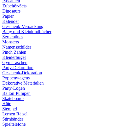
Passanten
Zubehör-Sets
Dinosaurs
Papier
Kalender
Geschenk-Verpackung
Baby und Kleinkindbücher
Serpentines
Monsters
Namensschilder
Pinch Zahlen
Kleiderbügel
Gym Taschen
Party-Dekoration
Geschenk-Dekoration
Poppenwagens
Dekorative Materialien
Party-Logen
Ballon-Pumpen
Skateboards
Hüte
Stempel
Lernen Rätsel
Stirnbänder
Spieltelefone