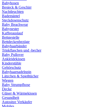
Babyhosen
Besteck & Geschirr
Nachtleuchten
Bademäntel
Steckdosenschutz
Baby Beachwear
Babynester
Kaffeeauslauf
Bettgestelle
Bettdeckenbezüge
Babyhaarbänder
Trinkflaschen und -becher
Baby Pullover
Ankleidekissen
Kinderstühle
Gehörschutz
Babyhaarnadelnpin
Lätzchen & Spießtücher
Wiegen
Baby Strumpfhose
Decke
Gläser & Wärmekissen
Gesundheit
Autositze Verkäufer
Mobiles