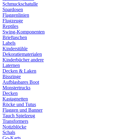
Schmuckschatulle
Spardosen
Flaggenlinien
Flugzeuge
Reptiles
Swing-Komponenten
Brieftaschen
Labels
Kinderstühle
Dekoratiematerialen
Kinderbücher andere
Laternen
Decken & Laken
Bissringe
Aufblasbares Boot
Monstertrucks
Decken
Kastagnetten
Röcke und Tutus
Flaggen und Banner
Tauch Spielzeug
Transformers
Notizblöcke
Schals
Go-Karts