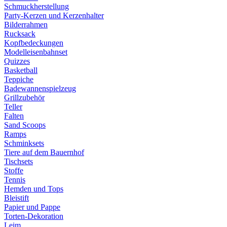
Schmuckherstellung
Party-Kerzen und Kerzenhalter
Bilderrahmen
Rucksack
Kopfbedeckungen
Modelleisenbahnset
Quizzes
Basketball
Teppiche
Badewannenspielzeug
Grillzubehör
Teller
Falten
Sand Scoops
Ramps
Schminksets
Tiere auf dem Bauernhof
Tischsets
Stoffe
Tennis
Hemden und Tops
Bleistift
Papier und Pappe
Torten-Dekoration
Leim