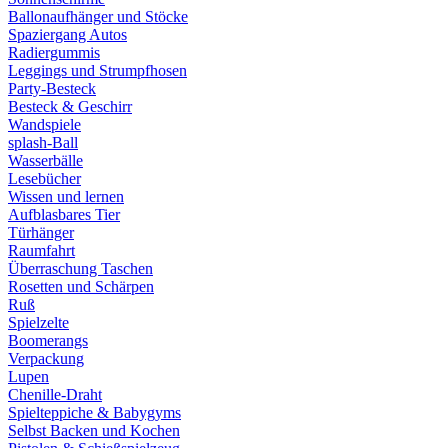
Ballonaufhänger und Stöcke
Spaziergang Autos
Radiergummis
Leggings und Strumpfhosen
Party-Besteck
Besteck & Geschirr
Wandspiele
splash-Ball
Wasserbälle
Lesebücher
Wissen und lernen
Aufblasbares Tier
Türhänger
Raumfahrt
Überraschung Taschen
Rosetten und Schärpen
Ruß
Spielzelte
Boomerangs
Verpackung
Lupen
Chenille-Draht
Spielteppiche & Babygyms
Selbst Backen und Kochen