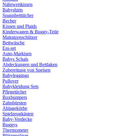
Nährwertkissen
Babyshirts
Spannbetttücher
Becher
Kissen und Plaids
Kinderwagen & Buggy-Teile
Matratzenschützer
Bettwäsche
Ess-set
Auto-Markisen
Babys Schals
Abdeckungen und Bettlaken
Zubereitung von Speisen
Babyleggings
Pullover
Babykleidung Sets
Pflegetücher
Boxbumpers
Zahnbürsten
Ablagekörbe
Spielzeugkästen
Baby-Verdecke
Buggys
Thermometer
Pfützengläser