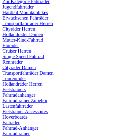
Zur Kategorie Fahrräder
Jugendfahrräder
Hardtail Mountainbikes
Erwachsenen Fahrräder
Transportfahrräder Herren
Cityräder Herren
Hollandräder Damen
Mutter-Kind-Fahrrad
Einräder
Cruiser Herren
Single Speed Fahrrad
Rennräder
Cityräder Damen
Transportfahrräder Damen
Tourenräder
Hollandräder Herren
Fietstrainers
Fahrradanhänger
Fahrradtrainer Zubehör
Lastenfahrräder
Fietstrainer Accessoires
Hoverboards
Falträder
Fahrrad-Anhänger
Fahrradtrainer