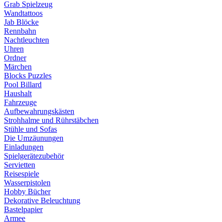
Grab Spielzeug
Wandtattoos
Jab Blöcke
Rennbahn
Nachtleuchten
Uhren
Ordner
Märchen
Blocks Puzzles
Pool Billard
Haushalt
Fahrzeuge
Aufbewahrungskästen
Strohhalme und Rührstäbchen
Stühle und Sofas
Die Umzäunungen
Einladungen
Spielgerätezubehör
Servietten
Reisespiele
Wasserpistolen
Hobby Bücher
Dekorative Beleuchtung
Bastelpapier
Armee