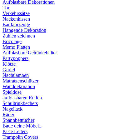
Aufblasbare Dekorationen
Tor
Verkehrssätze
Nackenkissen
Baufahrzeuge
Hängende Dekoration
Zahlen zeichnen
Bricolage
Memo Platten
Aufblasbare Getränkehalter
Partypoppers
Klötze
Gürtel
Nachtlampen
Matratzenschützer
Wanddekoration
Spieldose
aufblasbaren Reifen
Schultrinkbechers
Nagellack
Räder
Spannbetttücher
Baue deine Möbel...
Paste Letters
Trampolin Covers