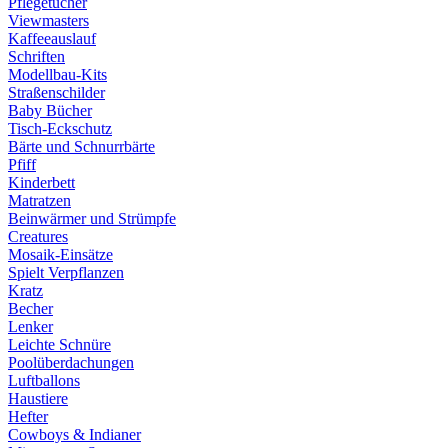
Pflegetücher
Viewmasters
Kaffeeauslauf
Schriften
Modellbau-Kits
Straßenschilder
Baby Bücher
Tisch-Eckschutz
Bärte und Schnurrbärte
Pfiff
Kinderbett
Matratzen
Beinwärmer und Strümpfe
Creatures
Mosaik-Einsätze
Spielt Verpflanzen
Kratz
Becher
Lenker
Leichte Schnüre
Poolüberdachungen
Luftballons
Haustiere
Hefter
Cowboys & Indianer