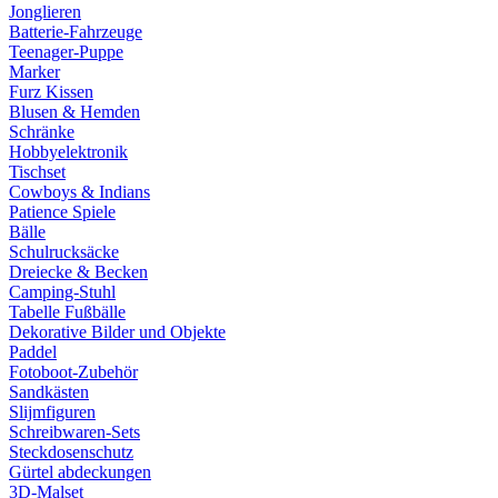
Jonglieren
Batterie-Fahrzeuge
Teenager-Puppe
Marker
Furz Kissen
Blusen & Hemden
Schränke
Hobbyelektronik
Tischset
Cowboys & Indians
Patience Spiele
Bälle
Schulrucksäcke
Dreiecke & Becken
Camping-Stuhl
Tabelle Fußbälle
Dekorative Bilder und Objekte
Paddel
Fotoboot-Zubehör
Sandkästen
Slijmfiguren
Schreibwaren-Sets
Steckdosenschutz
Gürtel abdeckungen
3D-Malset