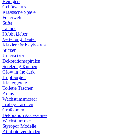
Reinigers
Gehörschutz
Klassische Spiele
Feuerwehr
Stifte
Tattoos
Hobbykleber
Verteilung Beutel
Klaviere & Keyboards
Sticker
Untersetzer
Dekorationsspiralen
Spielzeug Küchen
Glow in the dark
Hüpfburgen
Klettergeräte
Toilette Taschen
Autos
Wachstumsmesser
Trolley-Taschen
Grußkarten
Dekoration Accessoires
Wachstumseier
Styropor-Modelle
Attribute verkleiden