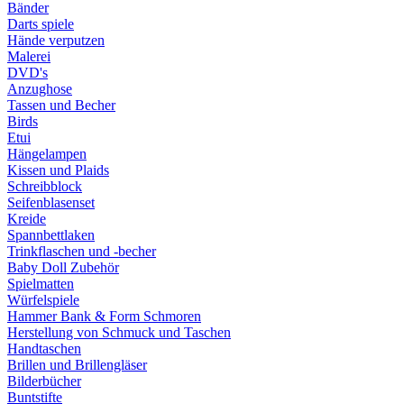
Bänder
Darts spiele
Hände verputzen
Malerei
DVD's
Anzughose
Tassen und Becher
Birds
Etui
Hängelampen
Kissen und Plaids
Schreibblock
Seifenblasenset
Kreide
Spannbettlaken
Trinkflaschen und -becher
Baby Doll Zubehör
Spielmatten
Würfelspiele
Hammer Bank & Form Schmoren
Herstellung von Schmuck und Taschen
Handtaschen
Brillen und Brillengläser
Bilderbücher
Buntstifte