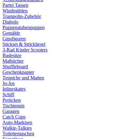
Partei Tassen
Windmühlen
Trampolin-Zubehör
Diabolo
Puppenstubenpuppen
Gemälde
Gipsfiguren
Stickset & Strickliesel
3-Rad Kinder Scooters
Badesitze
Malbücher
Shuffleboard
Geschenkpapier
Teppiche und Matten
Jo-Jos
Inlineskates
Schiff
Perücken
Tischtennis
Garagen
Catch Cups
Auto-Markisen
Walkie-Talkies
Toilettentaschen