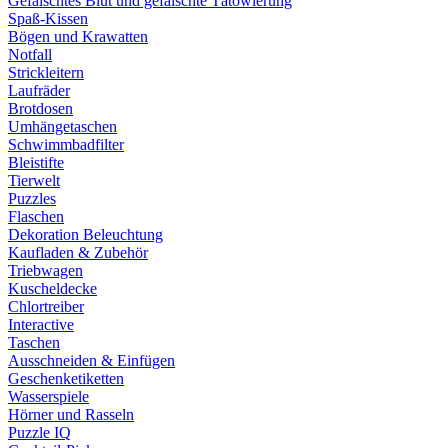
Gefälschtes Blut und gefälschte Tätowierung
Spaß-Kissen
Bögen und Krawatten
Notfall
Strickleitern
Laufräder
Brotdosen
Umhängetaschen
Schwimmbadfilter
Bleistifte
Tierwelt
Puzzles
Flaschen
Dekoration Beleuchtung
Kaufladen & Zubehör
Triebwagen
Kuscheldecke
Chlortreiber
Interactive
Taschen
Ausschneiden & Einfügen
Geschenketiketten
Wasserspiele
Hörner und Rasseln
Puzzle IQ