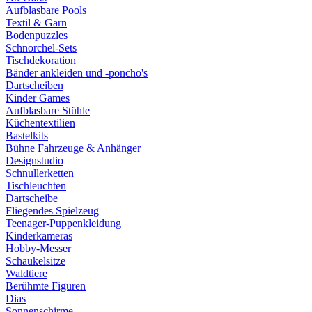
Aufblasbare Pools
Textil & Garn
Bodenpuzzles
Schnorchel-Sets
Tischdekoration
Bänder ankleiden und -poncho's
Dartscheiben
Kinder Games
Aufblasbare Stühle
Küchentextilien
Bastelkits
Bühne Fahrzeuge & Anhänger
Designstudio
Schnullerketten
Tischleuchten
Dartscheibe
Fliegendes Spielzeug
Teenager-Puppenkleidung
Kinderkameras
Hobby-Messer
Schaukelsitze
Waldtiere
Berühmte Figuren
Dias
Sonnenschirme