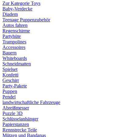
Zur Kategorie Toys
Baby-Verdecke
Diadem
Teenage Puppenzubehör
Autos fahren
Regenschirme
Partyhüte
Trampolines
Accessoires
Bauern
Whiteboards
Schneidmatten
Spielset
Konfetti
Geschirr
Party-Pakete
Puppen
Pendel
landwirtschaftliche Fahrzeuge
Abreißmesser
Puzzle 3D
Schlüsselanhänger
Papierstanzen
Rennstrecke Teile
Mützen und Bandanas