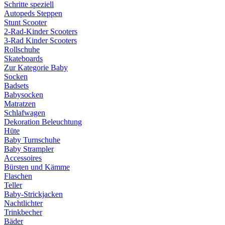
Schritte speziell
Autopeds Steppen
Stunt Scooter
2-Rad-Kinder Scooters
3-Rad Kinder Scooters
Rollschuhe
Skateboards
Zur Kategorie Baby
Socken
Badsets
Babysocken
Matratzen
Schlafwagen
Dekoration Beleuchtung
Hüte
Baby Turnschuhe
Baby Strampler
Accessoires
Bürsten und Kämme
Flaschen
Teller
Baby-Strickjacken
Nachtlichter
Trinkbecher
Bäder