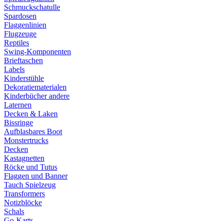
Schmuckschatulle
Spardosen
Flaggenlinien
Flugzeuge
Reptiles
Swing-Komponenten
Brieftaschen
Labels
Kinderstühle
Dekoratiematerialen
Kinderbücher andere
Laternen
Decken & Laken
Bissringe
Aufblasbares Boot
Monstertrucks
Decken
Kastagnetten
Röcke und Tutus
Flaggen und Banner
Tauch Spielzeug
Transformers
Notizblöcke
Schals
Go-Karts