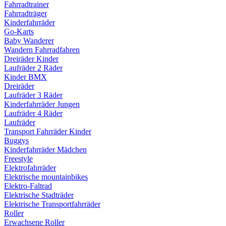
Fahrradtrainer
Fahrradträger
Kinderfahrräder
Go-Karts
Baby Wanderer
Wandern Fahrradfahren
Dreiräder Kinder
Laufräder 2 Räder
Kinder BMX
Dreiräder
Laufräder 3 Räder
Kinderfahrräder Jungen
Laufräder 4 Räder
Laufräder
Transport Fahrräder Kinder
Buggys
Kinderfahrräder Mädchen
Freestyle
Elektrofahrräder
Elektrische mountainbikes
Elektro-Faltrad
Elektrische Stadträder
Elektrische Transportfahrräder
Roller
Erwachsene Roller