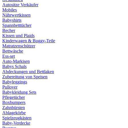
Autositze Verkäufer
Mobiles
Nährwertkissen
Babyshirts
Spannbetttücher
Becher
Kissen und Plaids
Kinderwagen & Buggy-Teile
Matratzenschützer
Bettwäsche
Ess-set
Auto-Markisen
Babys Schals
Abdeckungen und Bettlaken
Zubereitung von Speisen
Babyleggings
Pullover
Babykleidung Sets
Pflegetücher
Boxbumpers
Zahnbürsten
Ablagekörbe
Spielzeugkästen
Baby-Verdecke