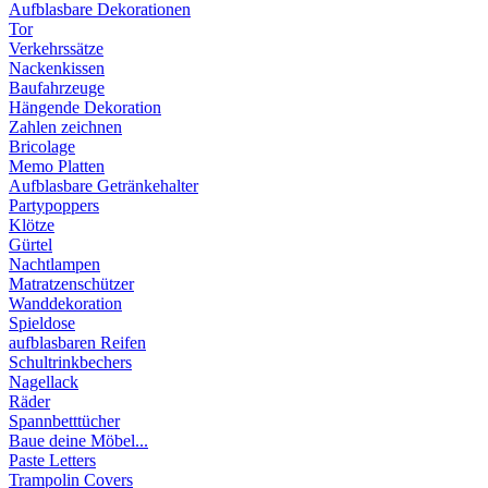
Aufblasbare Dekorationen
Tor
Verkehrssätze
Nackenkissen
Baufahrzeuge
Hängende Dekoration
Zahlen zeichnen
Bricolage
Memo Platten
Aufblasbare Getränkehalter
Partypoppers
Klötze
Gürtel
Nachtlampen
Matratzenschützer
Wanddekoration
Spieldose
aufblasbaren Reifen
Schultrinkbechers
Nagellack
Räder
Spannbetttücher
Baue deine Möbel...
Paste Letters
Trampolin Covers