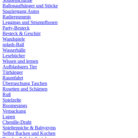
Sonnenschirme
Ballonaufhänger und Stöcke
Spaziergang Autos
Radiergummis
Leggings und Strumpfhosen
Party-Besteck
Besteck & Geschirr
Wandspiele
splash-Ball
Wasserbälle
Lesebücher
Wissen und lernen
Aufblasbares Tier
Türhänger
Raumfahrt
Überraschung Taschen
Rosetten und Schärpen
Ruß
Spielzelte
Boomerangs
Verpackung
Lupen
Chenille-Draht
Spielteppiche & Babygyms
Selbst Backen und Kochen