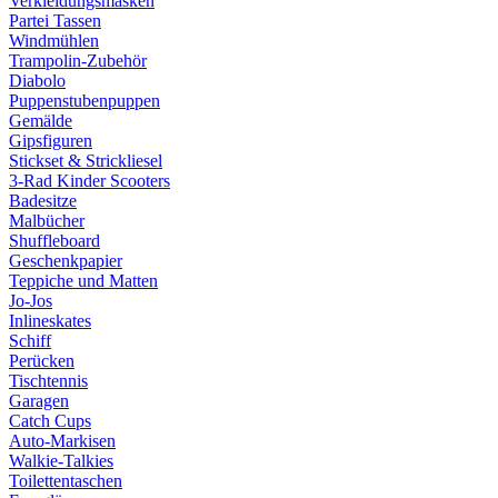
Verkleidungsmasken
Partei Tassen
Windmühlen
Trampolin-Zubehör
Diabolo
Puppenstubenpuppen
Gemälde
Gipsfiguren
Stickset & Strickliesel
3-Rad Kinder Scooters
Badesitze
Malbücher
Shuffleboard
Geschenkpapier
Teppiche und Matten
Jo-Jos
Inlineskates
Schiff
Perücken
Tischtennis
Garagen
Catch Cups
Auto-Markisen
Walkie-Talkies
Toilettentaschen