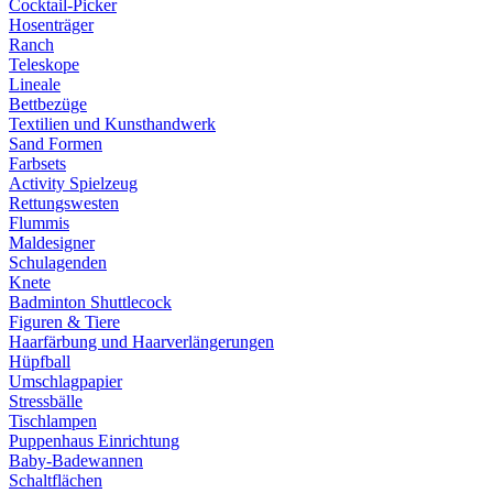
Cocktail-Picker
Hosenträger
Ranch
Teleskope
Lineale
Bettbezüge
Textilien und Kunsthandwerk
Sand Formen
Farbsets
Activity Spielzeug
Rettungswesten
Flummis
Maldesigner
Schulagenden
Knete
Badminton Shuttlecock
Figuren & Tiere
Haarfärbung und Haarverlängerungen
Hüpfball
Umschlagpapier
Stressbälle
Tischlampen
Puppenhaus Einrichtung
Baby-Badewannen
Schaltflächen