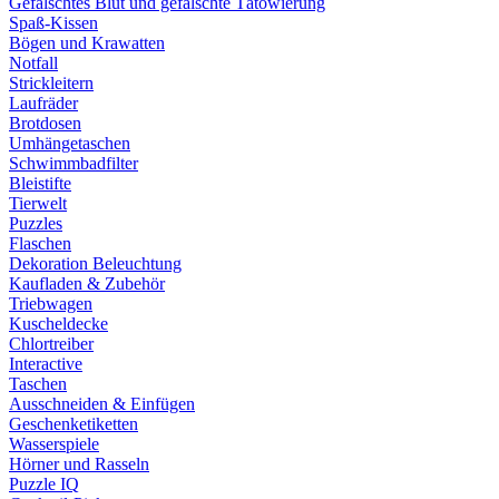
Gefälschtes Blut und gefälschte Tätowierung
Spaß-Kissen
Bögen und Krawatten
Notfall
Strickleitern
Laufräder
Brotdosen
Umhängetaschen
Schwimmbadfilter
Bleistifte
Tierwelt
Puzzles
Flaschen
Dekoration Beleuchtung
Kaufladen & Zubehör
Triebwagen
Kuscheldecke
Chlortreiber
Interactive
Taschen
Ausschneiden & Einfügen
Geschenketiketten
Wasserspiele
Hörner und Rasseln
Puzzle IQ