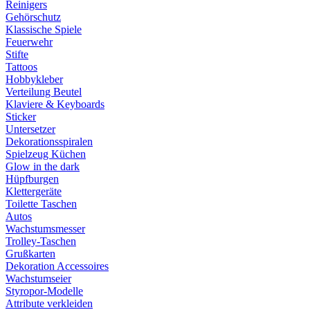
Reinigers
Gehörschutz
Klassische Spiele
Feuerwehr
Stifte
Tattoos
Hobbykleber
Verteilung Beutel
Klaviere & Keyboards
Sticker
Untersetzer
Dekorationsspiralen
Spielzeug Küchen
Glow in the dark
Hüpfburgen
Klettergeräte
Toilette Taschen
Autos
Wachstumsmesser
Trolley-Taschen
Grußkarten
Dekoration Accessoires
Wachstumseier
Styropor-Modelle
Attribute verkleiden