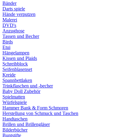
Bänder
Darts spiele
Hände verputzen
Malerei
DVD's
Anzughose
Tassen und Becher
Birds
Etui
Hängelampen
Kissen und Plaids
Schreibblock
Seifenblasenset
Kreide
Spannbettlaken
Trinkflaschen und -becher
Baby Doll Zubehör
Spielmatten
Würfelspiele
Hammer Bank & Form Schmoren
Herstellung von Schmuck und Taschen
Handtaschen
Brillen und Brillengläser
Bilderbücher
Buntstifte