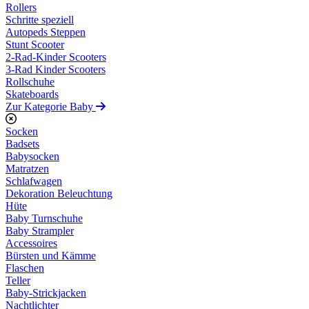
Rollers
Schritte speziell
Autopeds Steppen
Stunt Scooter
2-Rad-Kinder Scooters
3-Rad Kinder Scooters
Rollschuhe
Skateboards
Zur Kategorie Baby
Socken
Badsets
Babysocken
Matratzen
Schlafwagen
Dekoration Beleuchtung
Hüte
Baby Turnschuhe
Baby Strampler
Accessoires
Bürsten und Kämme
Flaschen
Teller
Baby-Strickjacken
Nachtlichter