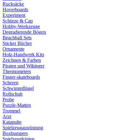
Rucksäcke
Hoverboards
Experiment
Schürze & Cap
Hobby-Werkzeuge
Degradierende Bögen
Beachball Sets
Sticker Bücher
Ornamente
Holz-Handwerk Kits
Zeichnen & Farben
Piraten und Wikinger
Thermometers
Finger-skateboards
Scheren
Schwimmflügel
Rollschuh
Probe
Puzzle-Matten
Trommel
Arzt
Katapulte
Spielzeugausrüstung
Boxbumpers
Spielzeugkästen