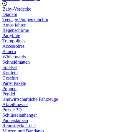
Baby-Verdecke
Diadem
Teenage Puppenzubehör
Autos fahren
Regenschirme
Partyhüte
Trampolines
Accessoires
Bauern
Whiteboards
Schneidmatten
Spielset
Konfetti
Geschirr
Party-Pakete
Puppen
Pendel
landwirtschaftliche Fahrzeuge
Abreißmesser
Puzzle 3D
Schlüsselanhänger
Papierstanzen
Rennstrecke Teile
Mützen und Bandanas