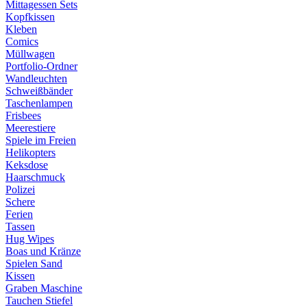
Mittagessen Sets
Kopfkissen
Kleben
Comics
Müllwagen
Portfolio-Ordner
Wandleuchten
Schweißbänder
Taschenlampen
Frisbees
Meerestiere
Spiele im Freien
Helikopters
Keksdose
Haarschmuck
Polizei
Schere
Ferien
Tassen
Hug Wipes
Boas und Kränze
Spielen Sand
Kissen
Graben Maschine
Tauchen Stiefel