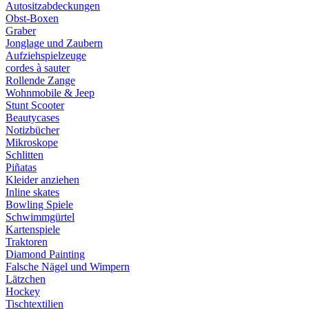
Autositzabdeckungen
Obst-Boxen
Graber
Jonglage und Zaubern
Aufziehspielzeuge
cordes à sauter
Rollende Zange
Wohnmobile & Jeep
Stunt Scooter
Beautycases
Notizbücher
Mikroskope
Schlitten
Piñatas
Kleider anziehen
Inline skates
Bowling Spiele
Schwimmgürtel
Kartenspiele
Traktoren
Diamond Painting
Falsche Nägel und Wimpern
Lätzchen
Hockey
Tischtextilien