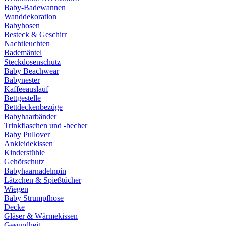
Baby-Badewannen
Wanddekoration
Babyhosen
Besteck & Geschirr
Nachtleuchten
Bademäntel
Steckdosenschutz
Baby Beachwear
Babynester
Kaffeeauslauf
Bettgestelle
Bettdeckenbezüge
Babyhaarbänder
Trinkflaschen und -becher
Baby Pullover
Ankleidekissen
Kinderstühle
Gehörschutz
Babyhaarnadelnpin
Lätzchen & Spießtücher
Wiegen
Baby Strumpfhose
Decke
Gläser & Wärmekissen
Gesundheit