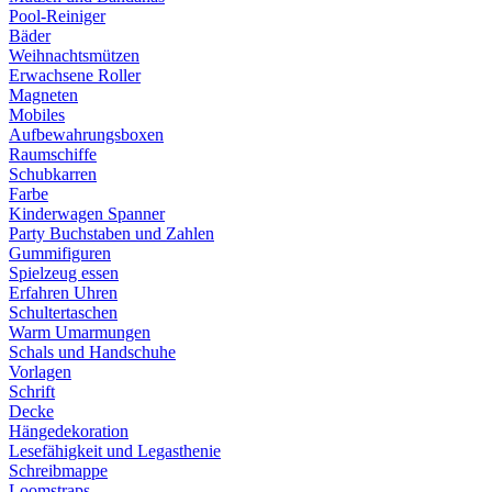
Pool-Reiniger
Bäder
Weihnachtsmützen
Erwachsene Roller
Magneten
Mobiles
Aufbewahrungsboxen
Raumschiffe
Schubkarren
Farbe
Kinderwagen Spanner
Party Buchstaben und Zahlen
Gummifiguren
Spielzeug essen
Erfahren Uhren
Schultertaschen
Warm Umarmungen
Schals und Handschuhe
Vorlagen
Schrift
Decke
Hängedekoration
Lesefähigkeit und Legasthenie
Schreibmappe
Loomstraps