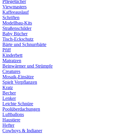
Pflegetücher
Viewmasters
Kaffeeauslauf
Schriften
Modellbau-Kits
Straßenschilder
Baby Bücher
Tisch-Eckschutz
Bärte und Schnurrbärte
Pfiff
Kinderbett
Matratzen
Beinwärmer und Strümpfe
Creatures
Mosaik-Einsätze
Spielt Verpflanzen
Kratz
Becher
Lenker
Leichte Schnüre
Poolüberdachungen
Luftballons
Haustiere
Hefter
Cowboys & Indianer