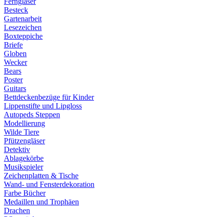
Ferngläser
Besteck
Gartenarbeit
Lesezeichen
Boxteppiche
Briefe
Globen
Wecker
Bears
Poster
Guitars
Bettdeckenbezüge für Kinder
Lippenstifte und Lipgloss
Autopeds Steppen
Modellierung
Wilde Tiere
Pfützengläser
Detektiv
Ablagekörbe
Musikspieler
Zeichenplatten & Tische
Wand- und Fensterdekoration
Farbe Bücher
Medaillen und Trophäen
Drachen