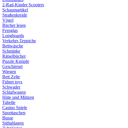
2-Rad-Kinder Scooters
Schaumartikel
Straßenkreide
Vögel
Bücher lesen
Fernglas
Longboards
Verkehrs Teppiche
Bettwäsche
Schminke
Rätselbücher
Puzzle Knöpfe
Geschirrset
Wiegen
Bett Zelte
Fidget toys
Schwader
Schlafwagen
Hüte und Mützen
Tabelle
Casino Spiele
Sporttaschen
Busse
Stiftablagen