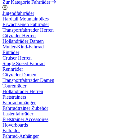
Zur Kategorie Fahrräder
Jugendfahrräder
Hardtail Mountainbikes
Erwachsenen Fahrräder
Transportfahrräder Herren
Cityräder Herren
Hollandräder Damen
Mutter-Kind-Fahrrad
Einräder
Cruiser Herren
Single Speed Fahrrad
Rennräder
Cityräder Damen
Transportfahrräder Damen
Tourenräder
Hollandräder Herren
Fietstrainers
Fahrradanhänger
Fahrradtrainer Zubehör
Lastenfahrräder
Fietstrainer Accessoires
Hoverboards
Falträder
Fahrrad-Anhänger