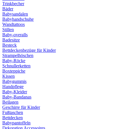
Trinkbecher
Bäder
Babysandalen
Babyhandschuhe
Wandtattoos
Stillen
Baby-overalls
Badesitze
Besteck
Bettdeckenbezüge für Kinder
Strampelhöschen
Baby-Röcke
Schnullerketten
Boxteppiche
Kissen
Babygummis
Handpflege
Baby-Kleider
Baby-Bandanas
Beilagen
Geschirre für Kinder
Fußtaschen
Bettdecken
Babypantoffeln
Dekoration Accessoires