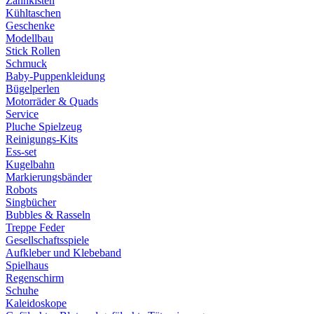
Zahnkisten
Kühltaschen
Geschenke
Modellbau
Stick Rollen
Schmuck
Baby-Puppenkleidung
Bügelperlen
Motorräder & Quads
Service
Pluche Spielzeug
Reinigungs-Kits
Ess-set
Kugelbahn
Markierungsbänder
Robots
Singbücher
Bubbles & Rasseln
Treppe Feder
Gesellschaftsspiele
Aufkleber und Klebeband
Spielhaus
Regenschirm
Schuhe
Kaleidoskope