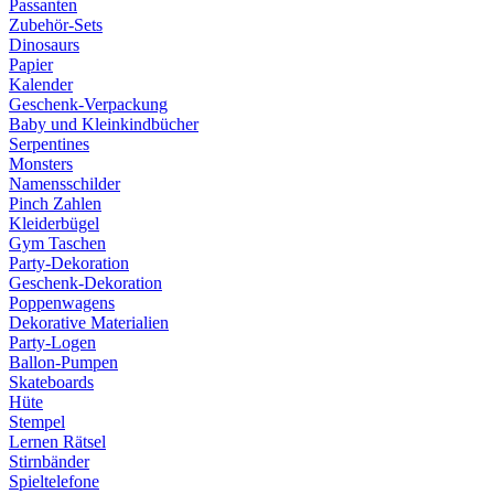
Passanten
Zubehör-Sets
Dinosaurs
Papier
Kalender
Geschenk-Verpackung
Baby und Kleinkindbücher
Serpentines
Monsters
Namensschilder
Pinch Zahlen
Kleiderbügel
Gym Taschen
Party-Dekoration
Geschenk-Dekoration
Poppenwagens
Dekorative Materialien
Party-Logen
Ballon-Pumpen
Skateboards
Hüte
Stempel
Lernen Rätsel
Stirnbänder
Spieltelefone