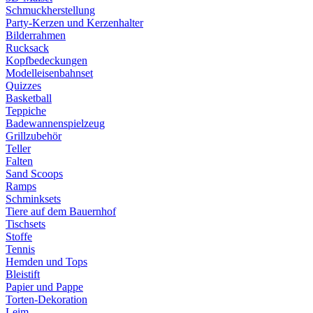
Schmuckherstellung
Party-Kerzen und Kerzenhalter
Bilderrahmen
Rucksack
Kopfbedeckungen
Modelleisenbahnset
Quizzes
Basketball
Teppiche
Badewannenspielzeug
Grillzubehör
Teller
Falten
Sand Scoops
Ramps
Schminksets
Tiere auf dem Bauernhof
Tischsets
Stoffe
Tennis
Hemden und Tops
Bleistift
Papier und Pappe
Torten-Dekoration
Leim