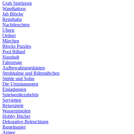
Grab Spielzeug
Wandtattoos
Jab Blöcke
Rennbahn
Nachtleuchten
Uhren
Ordner
Märchen
Blocks Puzzles
Pool Billard
Haushalt
Fahrzeuge
Aufbewahrungskästen
Strohhalme und Rührstäbchen
Stühle und Sofas
Die Umzäunungen
Einladungen
Spielgerätezubehör
Servietten
Reisespiele
Wasserpistolen
Hobby Bücher
Dekorative Beleuchtung
Bastelpapier
Armee