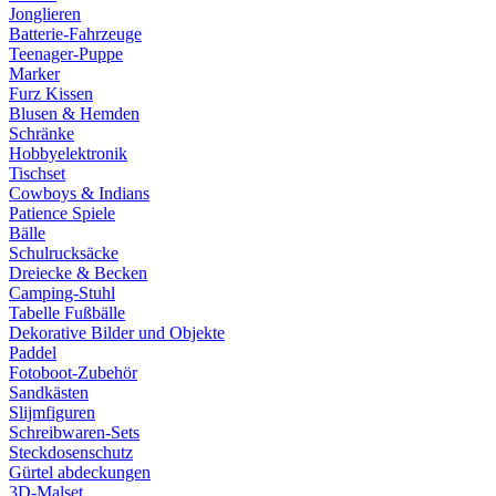
Jonglieren
Batterie-Fahrzeuge
Teenager-Puppe
Marker
Furz Kissen
Blusen & Hemden
Schränke
Hobbyelektronik
Tischset
Cowboys & Indians
Patience Spiele
Bälle
Schulrucksäcke
Dreiecke & Becken
Camping-Stuhl
Tabelle Fußbälle
Dekorative Bilder und Objekte
Paddel
Fotoboot-Zubehör
Sandkästen
Slijmfiguren
Schreibwaren-Sets
Steckdosenschutz
Gürtel abdeckungen
3D-Malset