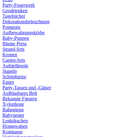
Party-Feuerwerk
Geodrienken
Tagebücher
Dekorationsbeleuchtung
Pompons
Aufbewahrungskörbe
Baby-Puppen
Blume Press
Strand-Sets
Kronen
Garten-Sets
Aufstellpools
Stapeln
Schöpfnetze
Eimer
Party-Tassen und -Gläser
Aufblasbares Bett
Bekannte Figuren
Xylophone
Bahngleise
Babynester
Lenkdrachen
Honigwaben
Kompasse