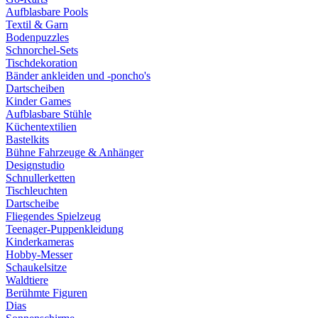
Aufblasbare Pools
Textil & Garn
Bodenpuzzles
Schnorchel-Sets
Tischdekoration
Bänder ankleiden und -poncho's
Dartscheiben
Kinder Games
Aufblasbare Stühle
Küchentextilien
Bastelkits
Bühne Fahrzeuge & Anhänger
Designstudio
Schnullerketten
Tischleuchten
Dartscheibe
Fliegendes Spielzeug
Teenager-Puppenkleidung
Kinderkameras
Hobby-Messer
Schaukelsitze
Waldtiere
Berühmte Figuren
Dias