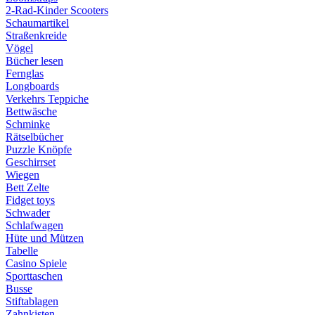
2-Rad-Kinder Scooters
Schaumartikel
Straßenkreide
Vögel
Bücher lesen
Fernglas
Longboards
Verkehrs Teppiche
Bettwäsche
Schminke
Rätselbücher
Puzzle Knöpfe
Geschirrset
Wiegen
Bett Zelte
Fidget toys
Schwader
Schlafwagen
Hüte und Mützen
Tabelle
Casino Spiele
Sporttaschen
Busse
Stiftablagen
Zahnkisten