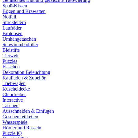
Gefälschtes Blut und gefälschte Tätowierung
Spaß-Kissen
Bögen und Krawatten
Notfall
Strickleitern
Laufräder
Brotdosen
Umhängetaschen
Schwimmbadfilter
Bleistifte
Tierwelt
Puzzles
Flaschen
Dekoration Beleuchtung
Kaufladen & Zubehör
Triebwagen
Kuscheldecke
Chlortreiber
Interactive
Taschen
Ausschneiden & Einfügen
Geschenketiketten
Wasserspiele
Hörner und Rasseln
Puzzle IQ