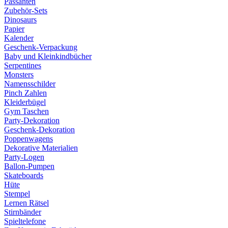
Passanten
Zubehör-Sets
Dinosaurs
Papier
Kalender
Geschenk-Verpackung
Baby und Kleinkindbücher
Serpentines
Monsters
Namensschilder
Pinch Zahlen
Kleiderbügel
Gym Taschen
Party-Dekoration
Geschenk-Dekoration
Poppenwagens
Dekorative Materialien
Party-Logen
Ballon-Pumpen
Skateboards
Hüte
Stempel
Lernen Rätsel
Stirnbänder
Spieltelefone