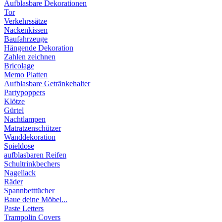
Aufblasbare Dekorationen
Tor
Verkehrssätze
Nackenkissen
Baufahrzeuge
Hängende Dekoration
Zahlen zeichnen
Bricolage
Memo Platten
Aufblasbare Getränkehalter
Partypoppers
Klötze
Gürtel
Nachtlampen
Matratzenschützer
Wanddekoration
Spieldose
aufblasbaren Reifen
Schultrinkbechers
Nagellack
Räder
Spannbetttücher
Baue deine Möbel...
Paste Letters
Trampolin Covers