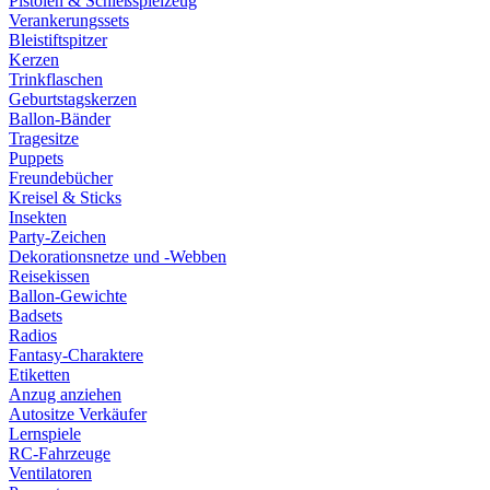
Pistolen & Schießspielzeug
Verankerungssets
Bleistiftspitzer
Kerzen
Trinkflaschen
Geburtstagskerzen
Ballon-Bänder
Tragesitze
Puppets
Freundebücher
Kreisel & Sticks
Insekten
Party-Zeichen
Dekorationsnetze und -Webben
Reisekissen
Ballon-Gewichte
Badsets
Radios
Fantasy-Charaktere
Etiketten
Anzug anziehen
Autositze Verkäufer
Lernspiele
RC-Fahrzeuge
Ventilatoren