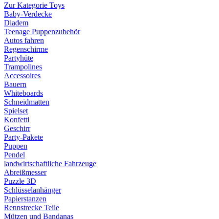
Zur Kategorie Toys
Baby-Verdecke
Diadem
Teenage Puppenzubehör
Autos fahren
Regenschirme
Partyhüte
Trampolines
Accessoires
Bauern
Whiteboards
Schneidmatten
Spielset
Konfetti
Geschirr
Party-Pakete
Puppen
Pendel
landwirtschaftliche Fahrzeuge
Abreißmesser
Puzzle 3D
Schlüsselanhänger
Papierstanzen
Rennstrecke Teile
Mützen und Bandanas