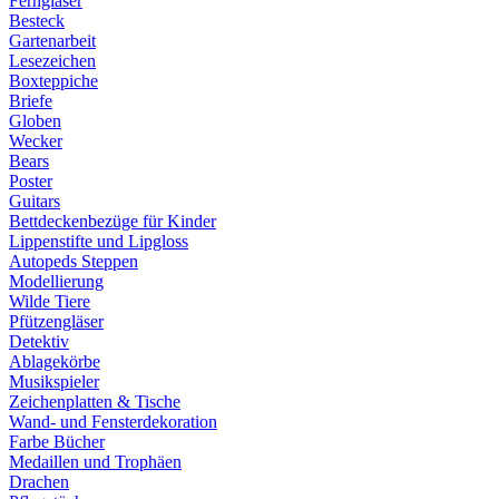
Ferngläser
Besteck
Gartenarbeit
Lesezeichen
Boxteppiche
Briefe
Globen
Wecker
Bears
Poster
Guitars
Bettdeckenbezüge für Kinder
Lippenstifte und Lipgloss
Autopeds Steppen
Modellierung
Wilde Tiere
Pfützengläser
Detektiv
Ablagekörbe
Musikspieler
Zeichenplatten & Tische
Wand- und Fensterdekoration
Farbe Bücher
Medaillen und Trophäen
Drachen