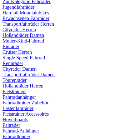
Zur Kategorie Fahrräder
Jugendfahrräder
Hardtail Mountainbikes
Erwachsenen Fahrräder
Transportfahrräder Herren
Cityräder Herren
Hollandräder Damen
Mutter-Kind-Fahrrad
Einräder
Cruiser Herren
Single Speed Fahrrad
Rennräder
Cityräder Damen
Transportfahrräder Damen
Tourenräder
Hollandräder Herren
Fietstrainers
Fahrradanhänger
Fahrradtrainer Zubehör
Lastenfahrräder
Fietstrainer Accessoires
Hoverboards
Falträder
Fahrrad-Anhänger
Fahrradtrainer