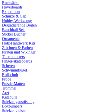
Rucksäcke
Hoverboards
Experiment
Schürze & Cap
Hobby-Werkzeuge
Degradierende Bögen
Beachball Sets
Sticker Bücher
Ornamente
Holz-Handwerk Kits
Zeichnen & Farben
Piraten und Wikinger
Thermometers
Finger-skateboards
Scheren
Schwimmflügel
Rollschuh
Probe
Puzzle-Matten
Trommel
Arzt
Katapulte
Spielzeugausrüstung
Boxbumpers
Spielzeugkästen