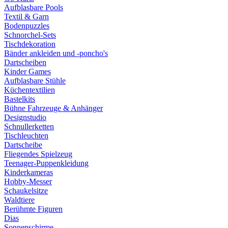
Aufblasbare Pools
Textil & Garn
Bodenpuzzles
Schnorchel-Sets
Tischdekoration
Bänder ankleiden und -poncho's
Dartscheiben
Kinder Games
Aufblasbare Stühle
Küchentextilien
Bastelkits
Bühne Fahrzeuge & Anhänger
Designstudio
Schnullerketten
Tischleuchten
Dartscheibe
Fliegendes Spielzeug
Teenager-Puppenkleidung
Kinderkameras
Hobby-Messer
Schaukelsitze
Waldtiere
Berühmte Figuren
Dias
Sonnenschirme