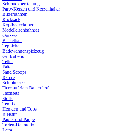
Schmuckherstellung
Party-Kerzen und Kerzenhalter
Bilderrahmen
Rucksack
Kopfbedeckungen
Modelleisenbahnset
Quizzes
Basketball
Teppiche
Badewannenspielzeug
Grillzubehör
Teller
Falten
Sand Scoops
Ramps
Schminksets
Tiere auf dem Bauernhof
Tischsets
Stoffe
Tennis
Hemden und Tops
Bleistift
Papier und Pappe
Torten-Dekoration
Leim