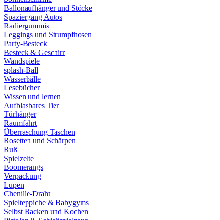
Ballonaufhänger und Stöcke
Spaziergang Autos
Radiergummis
Leggings und Strumpfhosen
Party-Besteck
Besteck & Geschirr
Wandspiele
splash-Ball
Wasserbälle
Lesebücher
Wissen und lernen
Aufblasbares Tier
Türhänger
Raumfahrt
Überraschung Taschen
Rosetten und Schärpen
Ruß
Spielzelte
Boomerangs
Verpackung
Lupen
Chenille-Draht
Spielteppiche & Babygyms
Selbst Backen und Kochen