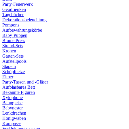
Party-Feuerwerk
Geodrienken
Tagebücher
Dekorationsbeleuchtung
Pompons
Aufbewahrungskörbe
Baby-Puppen
Blume Press
Strand-Sets
Kronen
Garten-Sets
Aufstellpools
Stapeln
Schöpfnetze
Eimer
Party-Tassen und -Gläser
Aufblasbares Bett
Bekannte Figuren
Xylophone
Bahngleise
Babynester
Lenkdrachen
Honigwaben
Kompasse
Verkleidungsmasken