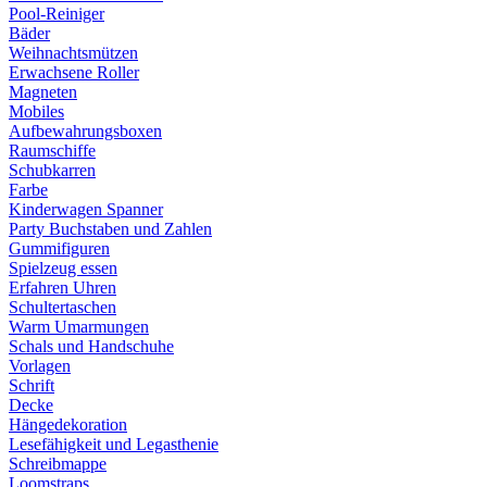
Pool-Reiniger
Bäder
Weihnachtsmützen
Erwachsene Roller
Magneten
Mobiles
Aufbewahrungsboxen
Raumschiffe
Schubkarren
Farbe
Kinderwagen Spanner
Party Buchstaben und Zahlen
Gummifiguren
Spielzeug essen
Erfahren Uhren
Schultertaschen
Warm Umarmungen
Schals und Handschuhe
Vorlagen
Schrift
Decke
Hängedekoration
Lesefähigkeit und Legasthenie
Schreibmappe
Loomstraps