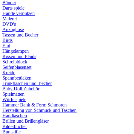
Bänder
Darts spiele
Hände verputzen
Malerei
DVD's
Anzughose
Tassen und Becher
Birds
Etui
Hängelampen
Kissen und Plaids
Schreibblock
Seifenblasenset
Kreide
Spannbettlaken
Trinkflaschen und -becher
Baby Doll Zubehör
Spielmatten
Würfelspiele
Hammer Bank & Form Schmoren
Herstellung von Schmuck und Taschen
Handtaschen
Brillen und Brillengläser
Bilderbücher
Buntstifte