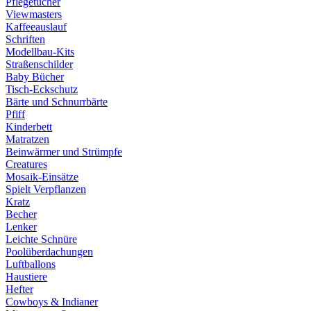
Pflegetücher
Viewmasters
Kaffeeauslauf
Schriften
Modellbau-Kits
Straßenschilder
Baby Bücher
Tisch-Eckschutz
Bärte und Schnurrbärte
Pfiff
Kinderbett
Matratzen
Beinwärmer und Strümpfe
Creatures
Mosaik-Einsätze
Spielt Verpflanzen
Kratz
Becher
Lenker
Leichte Schnüre
Poolüberdachungen
Luftballons
Haustiere
Hefter
Cowboys & Indianer