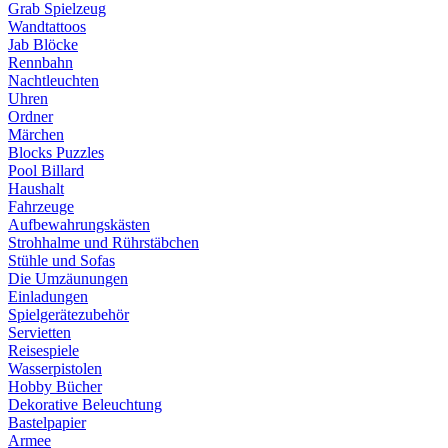
Grab Spielzeug
Wandtattoos
Jab Blöcke
Rennbahn
Nachtleuchten
Uhren
Ordner
Märchen
Blocks Puzzles
Pool Billard
Haushalt
Fahrzeuge
Aufbewahrungskästen
Strohhalme und Rührstäbchen
Stühle und Sofas
Die Umzäunungen
Einladungen
Spielgerätezubehör
Servietten
Reisespiele
Wasserpistolen
Hobby Bücher
Dekorative Beleuchtung
Bastelpapier
Armee