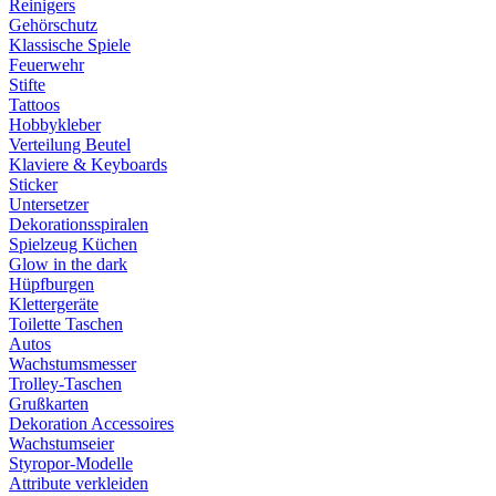
Reinigers
Gehörschutz
Klassische Spiele
Feuerwehr
Stifte
Tattoos
Hobbykleber
Verteilung Beutel
Klaviere & Keyboards
Sticker
Untersetzer
Dekorationsspiralen
Spielzeug Küchen
Glow in the dark
Hüpfburgen
Klettergeräte
Toilette Taschen
Autos
Wachstumsmesser
Trolley-Taschen
Grußkarten
Dekoration Accessoires
Wachstumseier
Styropor-Modelle
Attribute verkleiden