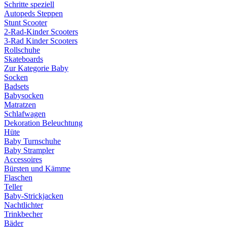
Schritte speziell
Autopeds Steppen
Stunt Scooter
2-Rad-Kinder Scooters
3-Rad Kinder Scooters
Rollschuhe
Skateboards
Zur Kategorie Baby
Socken
Badsets
Babysocken
Matratzen
Schlafwagen
Dekoration Beleuchtung
Hüte
Baby Turnschuhe
Baby Strampler
Accessoires
Bürsten und Kämme
Flaschen
Teller
Baby-Strickjacken
Nachtlichter
Trinkbecher
Bäder