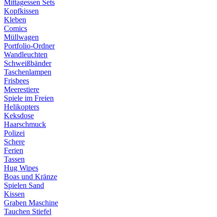
Mittagessen Sets
Kopfkissen
Kleben
Comics
Müllwagen
Portfolio-Ordner
Wandleuchten
Schweißbänder
Taschenlampen
Frisbees
Meerestiere
Spiele im Freien
Helikopters
Keksdose
Haarschmuck
Polizei
Schere
Ferien
Tassen
Hug Wipes
Boas und Kränze
Spielen Sand
Kissen
Graben Maschine
Tauchen Stiefel