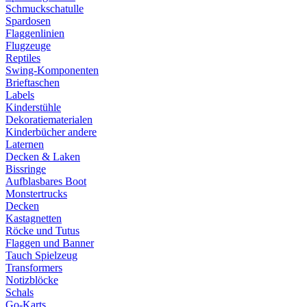
Schmuckschatulle
Spardosen
Flaggenlinien
Flugzeuge
Reptiles
Swing-Komponenten
Brieftaschen
Labels
Kinderstühle
Dekoratiematerialen
Kinderbücher andere
Laternen
Decken & Laken
Bissringe
Aufblasbares Boot
Monstertrucks
Decken
Kastagnetten
Röcke und Tutus
Flaggen und Banner
Tauch Spielzeug
Transformers
Notizblöcke
Schals
Go-Karts