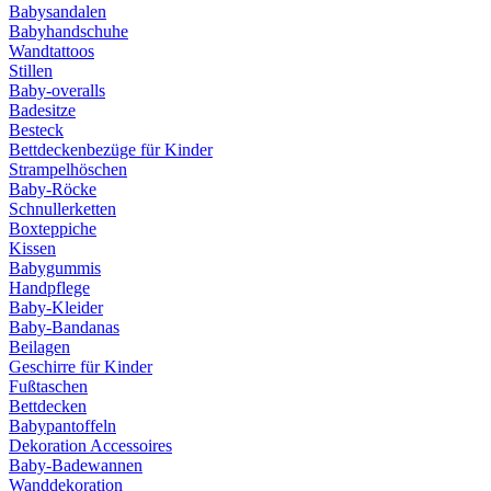
Babysandalen
Babyhandschuhe
Wandtattoos
Stillen
Baby-overalls
Badesitze
Besteck
Bettdeckenbezüge für Kinder
Strampelhöschen
Baby-Röcke
Schnullerketten
Boxteppiche
Kissen
Babygummis
Handpflege
Baby-Kleider
Baby-Bandanas
Beilagen
Geschirre für Kinder
Fußtaschen
Bettdecken
Babypantoffeln
Dekoration Accessoires
Baby-Badewannen
Wanddekoration