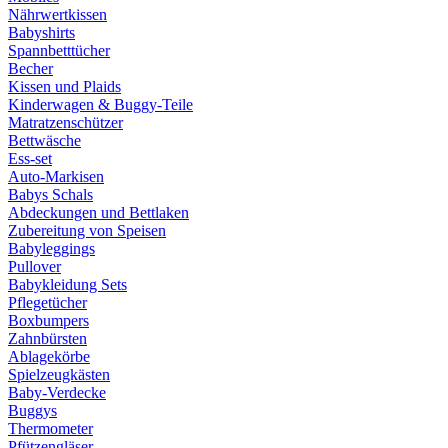
Nährwertkissen
Babyshirts
Spannbetttücher
Becher
Kissen und Plaids
Kinderwagen & Buggy-Teile
Matratzenschützer
Bettwäsche
Ess-set
Auto-Markisen
Babys Schals
Abdeckungen und Bettlaken
Zubereitung von Speisen
Babyleggings
Pullover
Babykleidung Sets
Pflegetücher
Boxbumpers
Zahnbürsten
Ablagekörbe
Spielzeugkästen
Baby-Verdecke
Buggys
Thermometer
Pfützengläser