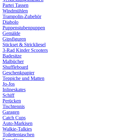
Partei Tassen
Windmühlen
Trampolin-Zubehör
Diabolo
Puppenstubenpuppen
Gemälde
Gipsfiguren
Stickset & Strickliesel
3-Rad Kinder Scooters
Badesitze
Malbücher
Shuffleboard
Geschenkpapier
Teppiche und Matten
Jo-Jos
Inlineskates
Schiff
Perücken
Tischtennis
Garagen
Catch Cups
Auto-Markisen
Walkie-Talkies
Toilettentaschen