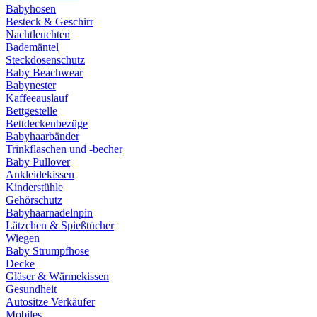
Babyhosen
Besteck & Geschirr
Nachtleuchten
Bademäntel
Steckdosenschutz
Baby Beachwear
Babynester
Kaffeeauslauf
Bettgestelle
Bettdeckenbezüge
Babyhaarbänder
Trinkflaschen und -becher
Baby Pullover
Ankleidekissen
Kinderstühle
Gehörschutz
Babyhaarnadelnpin
Lätzchen & Spießtücher
Wiegen
Baby Strumpfhose
Decke
Gläser & Wärmekissen
Gesundheit
Autositze Verkäufer
Mobiles