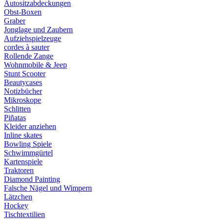
Autositzabdeckungen
Obst-Boxen
Graber
Jonglage und Zaubern
Aufziehspielzeuge
cordes à sauter
Rollende Zange
Wohnmobile & Jeep
Stunt Scooter
Beautycases
Notizbücher
Mikroskope
Schlitten
Piñatas
Kleider anziehen
Inline skates
Bowling Spiele
Schwimmgürtel
Kartenspiele
Traktoren
Diamond Painting
Falsche Nägel und Wimpern
Lätzchen
Hockey
Tischtextilien