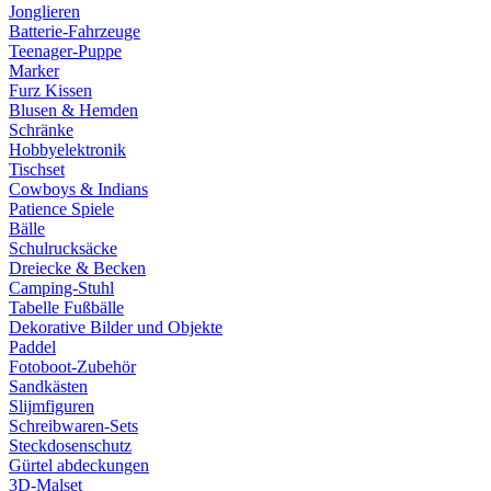
Jonglieren
Batterie-Fahrzeuge
Teenager-Puppe
Marker
Furz Kissen
Blusen & Hemden
Schränke
Hobbyelektronik
Tischset
Cowboys & Indians
Patience Spiele
Bälle
Schulrucksäcke
Dreiecke & Becken
Camping-Stuhl
Tabelle Fußbälle
Dekorative Bilder und Objekte
Paddel
Fotoboot-Zubehör
Sandkästen
Slijmfiguren
Schreibwaren-Sets
Steckdosenschutz
Gürtel abdeckungen
3D-Malset