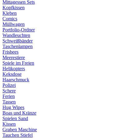
Mittagessen Sets
Kopfkissen
Kleben
Comics
Müllwagen
Portfolio-Ordner
Wandleuchten
Schweißbänder
Taschenlampen
Frisbees
Meerestiere
Spiele im Freien
Helikopters
Keksdose
Haarschmuck
Polizei
Schere
Ferien
Tassen
Hug Wipes
Boas und Kränze
Spielen Sand
Kissen
Graben Maschine
Tauchen Stiefel