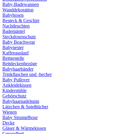
Baby-Badewannen
Wanddekoration
Babyhosen
Besteck & Geschirr
Nachtleuchten
Bademäntel
Steckdosenschutz
Baby Beachwear
Babynester
Kaffeeauslauf
Bettgestelle
Bettdeckenbezüge
Babyhaarbänder
Trinkflaschen und -becher
Baby Pullover
Ankleidekissen
Kinderstühle
Gehörschutz
Babyhaarnadelnpin
Lätzchen & Spießtücher
Wiegen
Baby Strumpfhose
Decke
Gläser & Wärmekissen
Gesundheit