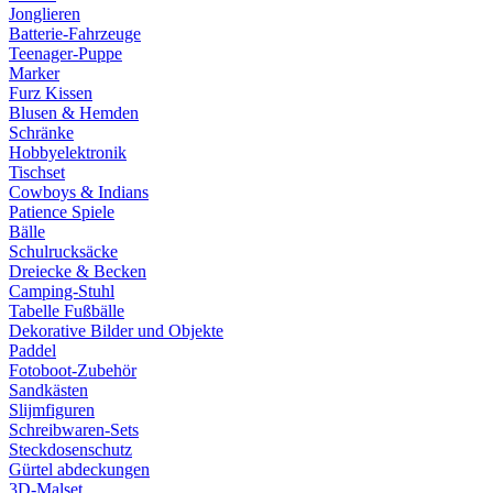
Jonglieren
Batterie-Fahrzeuge
Teenager-Puppe
Marker
Furz Kissen
Blusen & Hemden
Schränke
Hobbyelektronik
Tischset
Cowboys & Indians
Patience Spiele
Bälle
Schulrucksäcke
Dreiecke & Becken
Camping-Stuhl
Tabelle Fußbälle
Dekorative Bilder und Objekte
Paddel
Fotoboot-Zubehör
Sandkästen
Slijmfiguren
Schreibwaren-Sets
Steckdosenschutz
Gürtel abdeckungen
3D-Malset