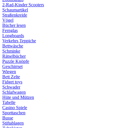
2-Rad-Kinder Scooters
Schaumartikel
Straßenkreide
Vögel
Bücher lesen
Fernglas
Longboards
Verkehrs Teppiche
Bettwäsche
Schminke
Rätselbücher
Puzzle Knöpfe
Geschirrset
Wiegen
Bett Zelte
Fidget toys
Schwader
Schlafwagen
Hüte und Mützen
Tabelle
Casino Spiele
Sporttaschen
Busse
Stiftablagen