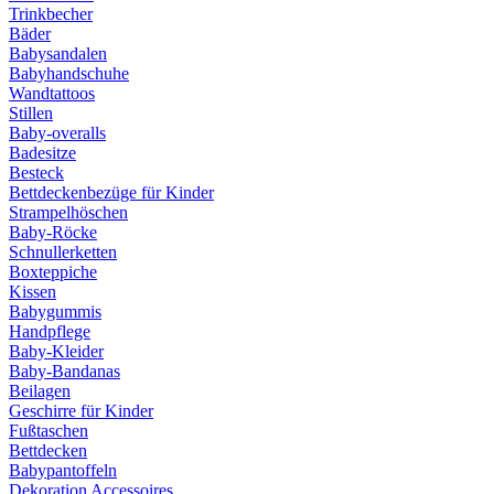
Trinkbecher
Bäder
Babysandalen
Babyhandschuhe
Wandtattoos
Stillen
Baby-overalls
Badesitze
Besteck
Bettdeckenbezüge für Kinder
Strampelhöschen
Baby-Röcke
Schnullerketten
Boxteppiche
Kissen
Babygummis
Handpflege
Baby-Kleider
Baby-Bandanas
Beilagen
Geschirre für Kinder
Fußtaschen
Bettdecken
Babypantoffeln
Dekoration Accessoires