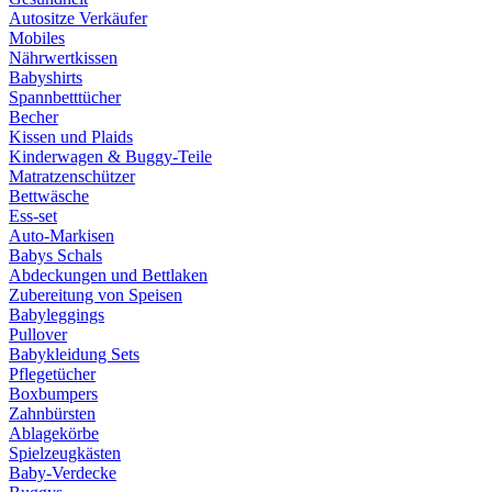
Autositze Verkäufer
Mobiles
Nährwertkissen
Babyshirts
Spannbetttücher
Becher
Kissen und Plaids
Kinderwagen & Buggy-Teile
Matratzenschützer
Bettwäsche
Ess-set
Auto-Markisen
Babys Schals
Abdeckungen und Bettlaken
Zubereitung von Speisen
Babyleggings
Pullover
Babykleidung Sets
Pflegetücher
Boxbumpers
Zahnbürsten
Ablagekörbe
Spielzeugkästen
Baby-Verdecke