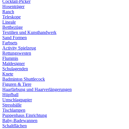
Cocktail-Picker
Hosenträger
Ranch
Teleskope
Lineale
Bettbezüge
Textilien und Kunsthandwerk
Sand Formen
Farbsets
Activity Spielzeug
Rettungswesten
Flummis
Maldesigner
Schulagenden
Knete
Badminton Shuttlecock
Figuren & Tiere
Haarfärbung und Haarverlängerungen
Hüpfball
Umschlagpapier
Stressbälle
Tischlampen
Puppenhaus Einrichtung
Baby-Badewannen
Schaltflächen