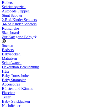
Rollers
Schritte speziell
Autopeds Steppen
Stunt Scooter
2-Rad-Kinder Scooters
3-Rad Kinder Scooters
Rollschuhe
Skateboards
Zur Kategorie Baby
Socken
Badsets
Babysocken
Matratzen
Schlafwagen
Dekoration Beleuchtung
Hüte
Baby Turnschuhe
Baby Strampler
Accessoires
Bürsten und Kämme
Flaschen
Teller
Baby-Strickjacken
Nachtlichter