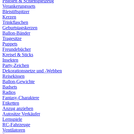
Pistolen & Schießspielzeug
Verankerungssets
Bleistiftspitzer
Kerzen
Trinkflaschen
Geburtstagskerzen
Ballon-Bänder
Tragesitze
Puppets
Freundebücher
Kreisel & Sticks
Insekten
Party-Zeichen
Dekorationsnetze und -Webben
Reisekissen
Ballon-Gewichte
Badsets
Radios
Fantasy-Charaktere
Etiketten
Anzug anziehen
Autositze Verkäufer
Lernspiele
RC-Fahrzeuge
Ventilatoren