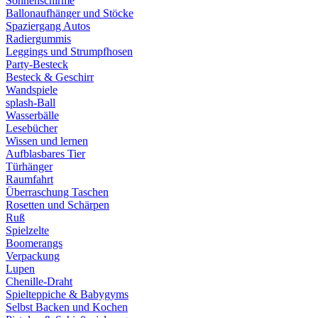
Sonnenschirme
Ballonaufhänger und Stöcke
Spaziergang Autos
Radiergummis
Leggings und Strumpfhosen
Party-Besteck
Besteck & Geschirr
Wandspiele
splash-Ball
Wasserbälle
Lesebücher
Wissen und lernen
Aufblasbares Tier
Türhänger
Raumfahrt
Überraschung Taschen
Rosetten und Schärpen
Ruß
Spielzelte
Boomerangs
Verpackung
Lupen
Chenille-Draht
Spielteppiche & Babygyms
Selbst Backen und Kochen