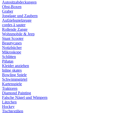
Autositzabdeckungen
Obst-Boxen
Graber
Jonglage und Zaubern
Aufziehspielzeuge
cordes à sauter
Rollende Zange
Wohnmobile & Jeep
Stunt Scooter
Beautycases
Notizbücher
Mikroskope
Schlitten
Piñatas
Kleider anziehen
Inline skates
Bowling Spiele
Schwimmgürtel
Kartenspiele
Traktoren
Diamond Painting
Falsche Nägel und Wimpern
Lätzchen
Hockey
Tischtextilien