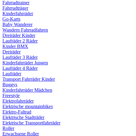
Fahrradtrainer
Fahrradträger
Kinderfahrräder
Go-Karts
Baby Wanderer
Wandern Fahrradfahren
Dreiräder Kinder
Laufräder 2 Räder
Kinder BMX
Dreiräder
Laufräder 3 Räder
Kinderfahrräder Jungen
Laufräder 4 Räder
Laufräder
Transport Fahrräder Kinder
Buggys
Kinderfahrräder Mädchen
Freestyle
Elektrofahrräder
Elektrische mountainbikes
Elektro-Faltrad
Elektrische Stadträder
Elektrische Transportfahrräder
Roller
Erwachsene Roller