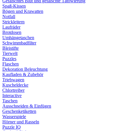
Gefälschtes Blut und gefälschte Tätowierung
Spaß-Kissen
Bögen und Krawatten
Notfall
Strickleitern
Laufräder
Brotdosen
Umhängetaschen
Schwimmbadfilter
Bleistifte
Tierwelt
Puzzles
Flaschen
Dekoration Beleuchtung
Kaufladen & Zubehör
Triebwagen
Kuscheldecke
Chlortreiber
Interactive
Taschen
Ausschneiden & Einfügen
Geschenketiketten
Wasserspiele
Hörner und Rasseln
Puzzle IQ