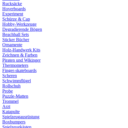
Rucksäcke
Hoverboards
Experiment
Schürze & Cap
Hobby-Werkzeuge
Degradierende Bögen
Beachball Sets
Sticker Bücher
Ornamente
Holz-Handwerk Kits
Zeichnen & Farben
Piraten und Wikinger
Thermometers
Finger-skateboards
Scheren
Schwimmflügel
Rollschuh
Probe
Puzzle-Matten
Trommel
Arzt
Katapulte
Spielzeugausrüstung
Boxbumpers
Spielzeugkästen