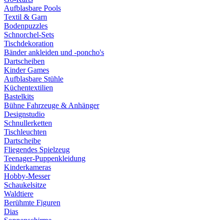
Aufblasbare Pools
Textil & Garn
Bodenpuzzles
Schnorchel-Sets
Tischdekoration
Bänder ankleiden und -poncho's
Dartscheiben
Kinder Games
Aufblasbare Stühle
Küchentextilien
Bastelkits
Bühne Fahrzeuge & Anhänger
Designstudio
Schnullerketten
Tischleuchten
Dartscheibe
Fliegendes Spielzeug
Teenager-Puppenkleidung
Kinderkameras
Hobby-Messer
Schaukelsitze
Waldtiere
Berühmte Figuren
Dias