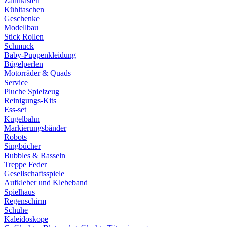
Zahnkisten
Kühltaschen
Geschenke
Modellbau
Stick Rollen
Schmuck
Baby-Puppenkleidung
Bügelperlen
Motorräder & Quads
Service
Pluche Spielzeug
Reinigungs-Kits
Ess-set
Kugelbahn
Markierungsbänder
Robots
Singbücher
Bubbles & Rasseln
Treppe Feder
Gesellschaftsspiele
Aufkleber und Klebeband
Spielhaus
Regenschirm
Schuhe
Kaleidoskope