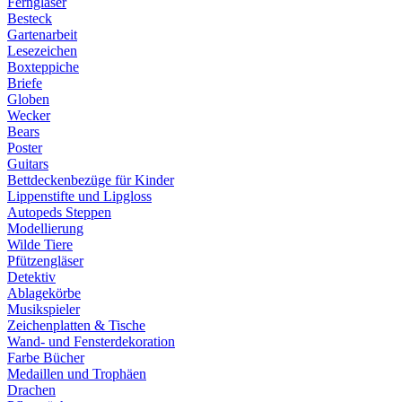
Ferngläser
Besteck
Gartenarbeit
Lesezeichen
Boxteppiche
Briefe
Globen
Wecker
Bears
Poster
Guitars
Bettdeckenbezüge für Kinder
Lippenstifte und Lipgloss
Autopeds Steppen
Modellierung
Wilde Tiere
Pfützengläser
Detektiv
Ablagekörbe
Musikspieler
Zeichenplatten & Tische
Wand- und Fensterdekoration
Farbe Bücher
Medaillen und Trophäen
Drachen