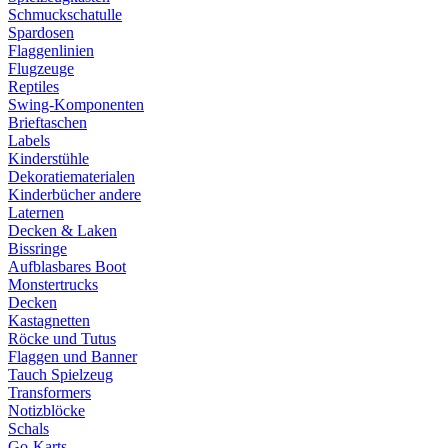
Schmuckschatulle
Spardosen
Flaggenlinien
Flugzeuge
Reptiles
Swing-Komponenten
Brieftaschen
Labels
Kinderstühle
Dekoratiematerialen
Kinderbücher andere
Laternen
Decken & Laken
Bissringe
Aufblasbares Boot
Monstertrucks
Decken
Kastagnetten
Röcke und Tutus
Flaggen und Banner
Tauch Spielzeug
Transformers
Notizblöcke
Schals
Go-Karts