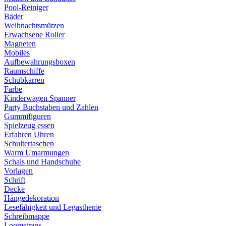
Pool-Reiniger
Bäder
Weihnachtsmützen
Erwachsene Roller
Magneten
Mobiles
Aufbewahrungsboxen
Raumschiffe
Schubkarren
Farbe
Kinderwagen Spanner
Party Buchstaben und Zahlen
Gummifiguren
Spielzeug essen
Erfahren Uhren
Schultertaschen
Warm Umarmungen
Schals und Handschuhe
Vorlagen
Schrift
Decke
Hängedekoration
Lesefähigkeit und Legasthenie
Schreibmappe
Loomstraps