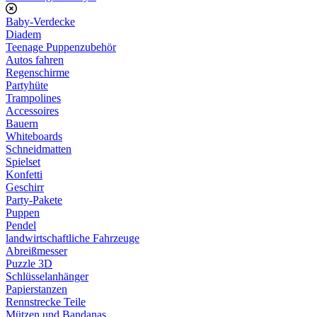
Baby-Verdecke
Diadem
Teenage Puppenzubehör
Autos fahren
Regenschirme
Partyhüte
Trampolines
Accessoires
Bauern
Whiteboards
Schneidmatten
Spielset
Konfetti
Geschirr
Party-Pakete
Puppen
Pendel
landwirtschaftliche Fahrzeuge
Abreißmesser
Puzzle 3D
Schlüsselanhänger
Papierstanzen
Rennstrecke Teile
Mützen und Bandanas