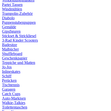
Verkleidungsmasken
Partei Tassen
Windmühlen
Trampolin-Zubehör
Diabolo
Puppenstubenpuppen
Gemälde
Gipsfiguren
Stickset & Strickliesel
3-Rad Kinder Scooters
Badesitze
Malbücher
Shuffleboard
Geschenkpapier
Teppiche und Matten
Jo-Jos
Inlineskates
Schiff
Perücken
Tischtennis
Garagen
Catch Cups
Auto-Markisen
Walkie-Talkies
Toilettentaschen