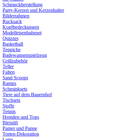
Schmuckherstellung
Party-Kerzen und Kerzenhalter
Bilderrahmen
Rucksack
Kopfbedeckungen
Modelleisenbahnset
Quizzes
Basketball
Teppiche
Badewannenspielzeug
Grillzubehör
Teller
Falten
Sand Scoops
Ramps
Schminksets
Tiere auf dem Bauernhof
Tischsets
Stoffe
Tennis
Hemden und Tops
Bleistift
Papier und Pappe
Torten-Dekoration
Leim