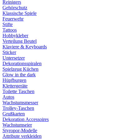
Reinigers
Gehörschutz
Klassische Spiele
Feuerwehr
Stifte
Tattoos
Hobbykleber
Verteilung Beutel
Klaviere & Keyboards
Sticker
Untersetzer
Dekorationsspiralen
Spielzeug Küchen
Glow in the dark
Hüpfburgen
Klettergeräte
Toilette Taschen
Autos
Wachstumsmesser
Trolley-Taschen
Grußkarten
Dekoration Accessoires
Wachstumseier
Styropor-Modelle
Attribute verkleiden