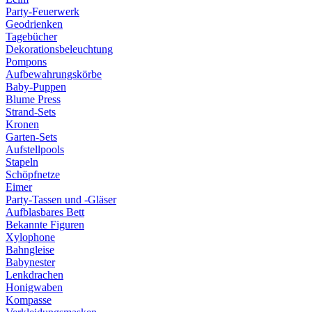
Party-Feuerwerk
Geodrienken
Tagebücher
Dekorationsbeleuchtung
Pompons
Aufbewahrungskörbe
Baby-Puppen
Blume Press
Strand-Sets
Kronen
Garten-Sets
Aufstellpools
Stapeln
Schöpfnetze
Eimer
Party-Tassen und -Gläser
Aufblasbares Bett
Bekannte Figuren
Xylophone
Bahngleise
Babynester
Lenkdrachen
Honigwaben
Kompasse