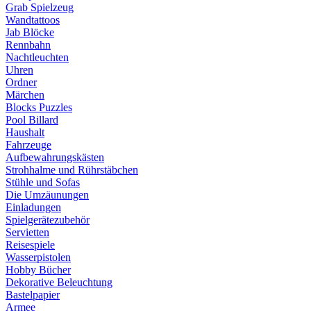
Grab Spielzeug
Wandtattoos
Jab Blöcke
Rennbahn
Nachtleuchten
Uhren
Ordner
Märchen
Blocks Puzzles
Pool Billard
Haushalt
Fahrzeuge
Aufbewahrungskästen
Strohhalme und Rührstäbchen
Stühle und Sofas
Die Umzäunungen
Einladungen
Spielgerätezubehör
Servietten
Reisespiele
Wasserpistolen
Hobby Bücher
Dekorative Beleuchtung
Bastelpapier
Armee