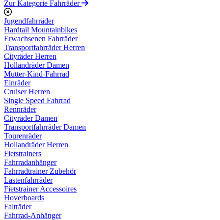
Zur Kategorie Fahrräder
Jugendfahrräder
Hardtail Mountainbikes
Erwachsenen Fahrräder
Transportfahrräder Herren
Cityräder Herren
Hollandräder Damen
Mutter-Kind-Fahrrad
Einräder
Cruiser Herren
Single Speed Fahrrad
Rennräder
Cityräder Damen
Transportfahrräder Damen
Tourenräder
Hollandräder Herren
Fietstrainers
Fahrradanhänger
Fahrradtrainer Zubehör
Lastenfahrräder
Fietstrainer Accessoires
Hoverboards
Falträder
Fahrrad-Anhänger