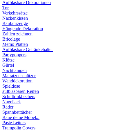
Aufblasbare Dekorationen
Tor
Verkehrssätze
Nackenkissen
Baufahrzeuge
Hängende Dekoration
Zahlen zeichnen
Bricolage
Memo Platten
Aufblasbare Getränkehalter
Partypoppers
Klötze
Gürtel
Nachtlampen
Matratzenschützer
Wanddekoration
Spieldose
aufblasbaren Reifen
Schultrinkbechers
Nagellack
Räder
Spannbetttücher
Baue deine Möbel...
Paste Letters
Trampolin Covers