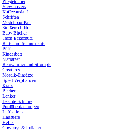
Pflegetücher
Viewmasters
Kaffeeauslauf
Schriften
Modellbau-Kits
Straßenschilder
Baby Bücher
Tisch-Eckschutz
Bärte und Schnurrbärte
Pfiff
Kinderbett
Matratzen
Beinwärmer und Strümpfe
Creatures
Mosaik-Einsätze
Spielt Verpflanzen
Kratz
Becher
Lenker
Leichte Schnüre
Poolüberdachungen
Luftballons
Haustiere
Hefter
Cowboys & Indianer