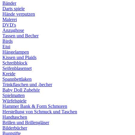
Bänder
Darts spiele
Hände verputzen
Malerei
DVD's
Anzughose
Tassen und Becher
Birds
Etui
Hängelampen
Kissen und Plaids
Schreibblock
Seifenblasenset
Kreide
Spannbettlaken
Trinkflaschen und -becher
Baby Doll Zubehör
Spielmatten
Würfelspiele
Hammer Bank & Form Schmoren
Herstellung von Schmuck und Taschen
Handtaschen
Brillen und Brillengläser
Bilderbücher
Buntstifte