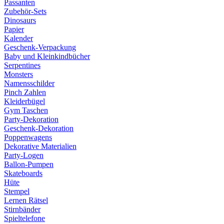
Passanten
Zubehör-Sets
Dinosaurs
Papier
Kalender
Geschenk-Verpackung
Baby und Kleinkindbücher
Serpentines
Monsters
Namensschilder
Pinch Zahlen
Kleiderbügel
Gym Taschen
Party-Dekoration
Geschenk-Dekoration
Poppenwagens
Dekorative Materialien
Party-Logen
Ballon-Pumpen
Skateboards
Hüte
Stempel
Lernen Rätsel
Stirnbänder
Spieltelefone