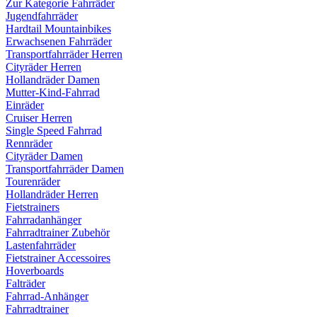
Zur Kategorie Fahrräder
Jugendfahrräder
Hardtail Mountainbikes
Erwachsenen Fahrräder
Transportfahrräder Herren
Cityräder Herren
Hollandräder Damen
Mutter-Kind-Fahrrad
Einräder
Cruiser Herren
Single Speed Fahrrad
Rennräder
Cityräder Damen
Transportfahrräder Damen
Tourenräder
Hollandräder Herren
Fietstrainers
Fahrradanhänger
Fahrradtrainer Zubehör
Lastenfahrräder
Fietstrainer Accessoires
Hoverboards
Falträder
Fahrrad-Anhänger
Fahrradtrainer