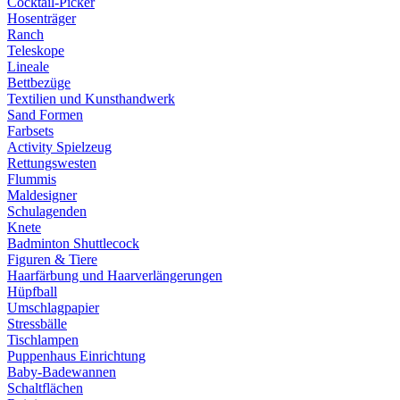
Cocktail-Picker
Hosenträger
Ranch
Teleskope
Lineale
Bettbezüge
Textilien und Kunsthandwerk
Sand Formen
Farbsets
Activity Spielzeug
Rettungswesten
Flummis
Maldesigner
Schulagenden
Knete
Badminton Shuttlecock
Figuren & Tiere
Haarfärbung und Haarverlängerungen
Hüpfball
Umschlagpapier
Stressbälle
Tischlampen
Puppenhaus Einrichtung
Baby-Badewannen
Schaltflächen