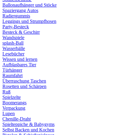
Ballonaufhänger und Stöcke
Spaziergang Autos
Radiergummis
Leggings und Strumpfhosen
Party-Besteck
Besteck & Geschirr
Wandspiele
splash-Ball
Wasserbälle
Lesebücher
Wissen und lernen
Aufblasbares Tier
Türhänger
Raumfahrt
Überraschung Taschen
Rosetten und Schärpen
Ruß
Spielzelte
Boomerangs
Verpackung
Lupen
Chenille-Draht
Spielteppiche & Babygyms
Selbst Backen und Kochen