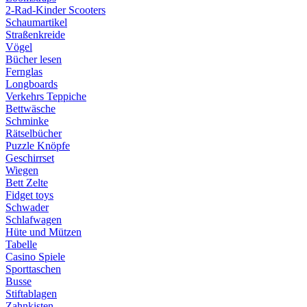
2-Rad-Kinder Scooters
Schaumartikel
Straßenkreide
Vögel
Bücher lesen
Fernglas
Longboards
Verkehrs Teppiche
Bettwäsche
Schminke
Rätselbücher
Puzzle Knöpfe
Geschirrset
Wiegen
Bett Zelte
Fidget toys
Schwader
Schlafwagen
Hüte und Mützen
Tabelle
Casino Spiele
Sporttaschen
Busse
Stiftablagen
Zahnkisten