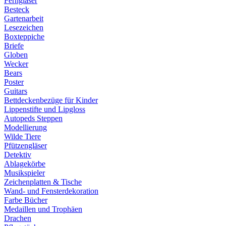
Ferngläser
Besteck
Gartenarbeit
Lesezeichen
Boxteppiche
Briefe
Globen
Wecker
Bears
Poster
Guitars
Bettdeckenbezüge für Kinder
Lippenstifte und Lipgloss
Autopeds Steppen
Modellierung
Wilde Tiere
Pfützengläser
Detektiv
Ablagekörbe
Musikspieler
Zeichenplatten & Tische
Wand- und Fensterdekoration
Farbe Bücher
Medaillen und Trophäen
Drachen