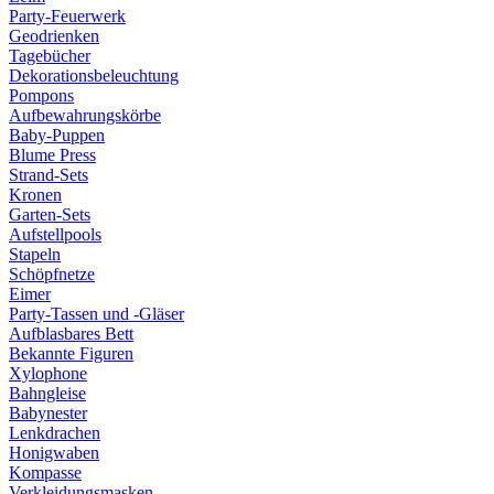
Party-Feuerwerk
Geodrienken
Tagebücher
Dekorationsbeleuchtung
Pompons
Aufbewahrungskörbe
Baby-Puppen
Blume Press
Strand-Sets
Kronen
Garten-Sets
Aufstellpools
Stapeln
Schöpfnetze
Eimer
Party-Tassen und -Gläser
Aufblasbares Bett
Bekannte Figuren
Xylophone
Bahngleise
Babynester
Lenkdrachen
Honigwaben
Kompasse
Verkleidungsmasken