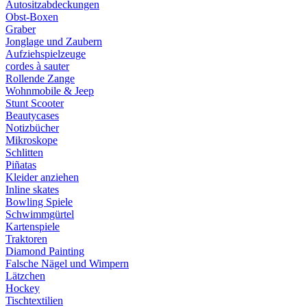
Autositzabdeckungen
Obst-Boxen
Graber
Jonglage und Zaubern
Aufziehspielzeuge
cordes à sauter
Rollende Zange
Wohnmobile & Jeep
Stunt Scooter
Beautycases
Notizbücher
Mikroskope
Schlitten
Piñatas
Kleider anziehen
Inline skates
Bowling Spiele
Schwimmgürtel
Kartenspiele
Traktoren
Diamond Painting
Falsche Nägel und Wimpern
Lätzchen
Hockey
Tischtextilien