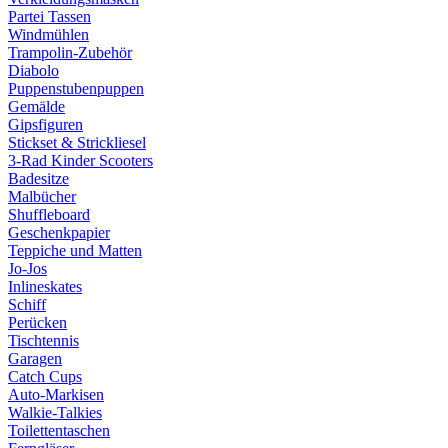
Partei Tassen
Windmühlen
Trampolin-Zubehör
Diabolo
Puppenstubenpuppen
Gemälde
Gipsfiguren
Stickset & Strickliesel
3-Rad Kinder Scooters
Badesitze
Malbücher
Shuffleboard
Geschenkpapier
Teppiche und Matten
Jo-Jos
Inlineskates
Schiff
Perücken
Tischtennis
Garagen
Catch Cups
Auto-Markisen
Walkie-Talkies
Toilettentaschen