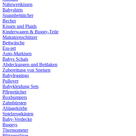
Nährwertkissen
Babyshirts
Spannbetttücher
Becher
Kissen und Plaids
Kinderwagen & Buggy-Teile
Matratzenschützer
Bettwäsche
Ess-set
Auto-Markisen
Babys Schals
Abdeckungen und Bettlaken
Zubereitung von Speisen
Babyleggings
Pullover
Babykleidung Sets
Pflegetücher
Boxbumpers
Zahnbürsten
Ablagekörbe
Spielzeugkästen
Baby-Verdecke
Buggys
Thermometer
Pfützengläser