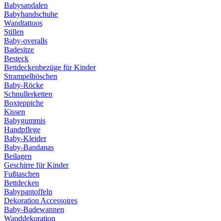
Babysandalen
Babyhandschuhe
Wandtattoos
Stillen
Baby-overalls
Badesitze
Besteck
Bettdeckenbezüge für Kinder
Strampelhöschen
Baby-Röcke
Schnullerketten
Boxteppiche
Kissen
Babygummis
Handpflege
Baby-Kleider
Baby-Bandanas
Beilagen
Geschirre für Kinder
Fußtaschen
Bettdecken
Babypantoffeln
Dekoration Accessoires
Baby-Badewannen
Wanddekoration