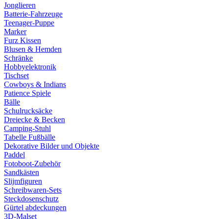
Jonglieren
Batterie-Fahrzeuge
Teenager-Puppe
Marker
Furz Kissen
Blusen & Hemden
Schränke
Hobbyelektronik
Tischset
Cowboys & Indians
Patience Spiele
Bälle
Schulrucksäcke
Dreiecke & Becken
Camping-Stuhl
Tabelle Fußbälle
Dekorative Bilder und Objekte
Paddel
Fotoboot-Zubehör
Sandkästen
Slijmfiguren
Schreibwaren-Sets
Steckdosenschutz
Gürtel abdeckungen
3D-Malset