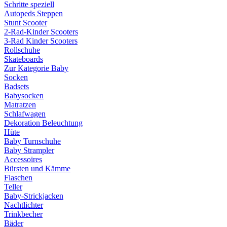
Schritte speziell
Autopeds Steppen
Stunt Scooter
2-Rad-Kinder Scooters
3-Rad Kinder Scooters
Rollschuhe
Skateboards
Zur Kategorie Baby
Socken
Badsets
Babysocken
Matratzen
Schlafwagen
Dekoration Beleuchtung
Hüte
Baby Turnschuhe
Baby Strampler
Accessoires
Bürsten und Kämme
Flaschen
Teller
Baby-Strickjacken
Nachtlichter
Trinkbecher
Bäder