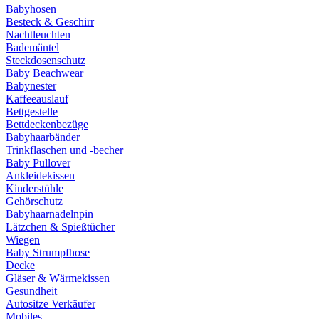
Babyhosen
Besteck & Geschirr
Nachtleuchten
Bademäntel
Steckdosenschutz
Baby Beachwear
Babynester
Kaffeeauslauf
Bettgestelle
Bettdeckenbezüge
Babyhaarbänder
Trinkflaschen und -becher
Baby Pullover
Ankleidekissen
Kinderstühle
Gehörschutz
Babyhaarnadelnpin
Lätzchen & Spießtücher
Wiegen
Baby Strumpfhose
Decke
Gläser & Wärmekissen
Gesundheit
Autositze Verkäufer
Mobiles