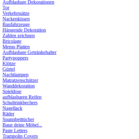
Aufblasbare Dekorationen
Tor
Verkehrssätze
Nackenkissen
Baufahrzeuge
Hängende Dekoration
Zahlen zeichnen
Bricolage
Memo Platten
Aufblasbare Getränkehalter
Partypoppers
Klötze
Gürtel
Nachtlampen
Matratzenschützer
Wanddekoration
Spieldose
aufblasbaren Reifen
Schultrinkbechers
Nagellack
Räder
Spannbetttücher
Baue deine Möbel...
Paste Letters
Trampolin Covers