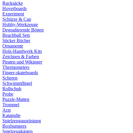
Rucksäcke
Hoverboards
Experiment
Schürze & Cap
Hobby-Werkzeuge
Degradierende Bögen
Beachball Sets
Sticker Bücher
Ornamente
Holz-Handwerk Kits
Zeichnen & Farben
Piraten und Wikinger
Thermometers
Finger-skateboards
Scheren
Schwimmflügel
Rollschuh
Probe
Puzzle-Matten
Trommel
Arzt
Katapulte
Spielzeugausrüstung
Boxbumpers
Spielzeugkästen