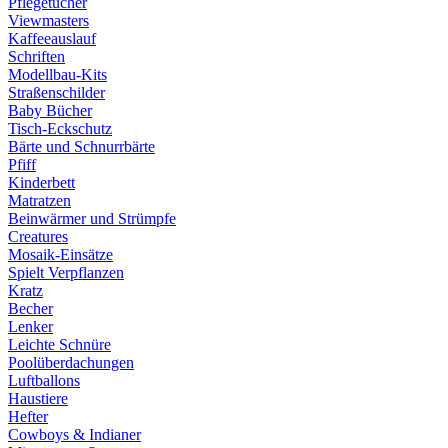
Pflegetücher
Viewmasters
Kaffeeauslauf
Schriften
Modellbau-Kits
Straßenschilder
Baby Bücher
Tisch-Eckschutz
Bärte und Schnurrbärte
Pfiff
Kinderbett
Matratzen
Beinwärmer und Strümpfe
Creatures
Mosaik-Einsätze
Spielt Verpflanzen
Kratz
Becher
Lenker
Leichte Schnüre
Poolüberdachungen
Luftballons
Haustiere
Hefter
Cowboys & Indianer