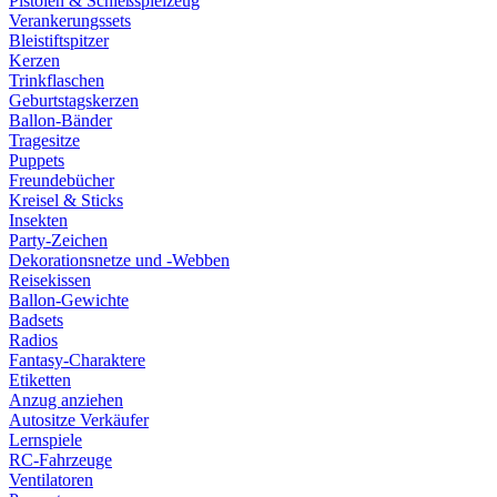
Pistolen & Schießspielzeug
Verankerungssets
Bleistiftspitzer
Kerzen
Trinkflaschen
Geburtstagskerzen
Ballon-Bänder
Tragesitze
Puppets
Freundebücher
Kreisel & Sticks
Insekten
Party-Zeichen
Dekorationsnetze und -Webben
Reisekissen
Ballon-Gewichte
Badsets
Radios
Fantasy-Charaktere
Etiketten
Anzug anziehen
Autositze Verkäufer
Lernspiele
RC-Fahrzeuge
Ventilatoren