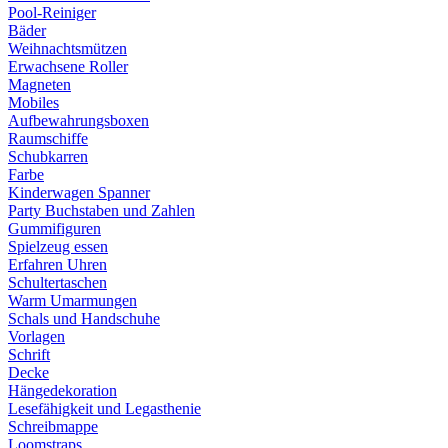
Pool-Reiniger
Bäder
Weihnachtsmützen
Erwachsene Roller
Magneten
Mobiles
Aufbewahrungsboxen
Raumschiffe
Schubkarren
Farbe
Kinderwagen Spanner
Party Buchstaben und Zahlen
Gummifiguren
Spielzeug essen
Erfahren Uhren
Schultertaschen
Warm Umarmungen
Schals und Handschuhe
Vorlagen
Schrift
Decke
Hängedekoration
Lesefähigkeit und Legasthenie
Schreibmappe
Loomstraps