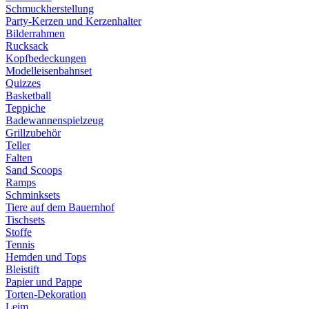
Schmuckherstellung
Party-Kerzen und Kerzenhalter
Bilderrahmen
Rucksack
Kopfbedeckungen
Modelleisenbahnset
Quizzes
Basketball
Teppiche
Badewannenspielzeug
Grillzubehör
Teller
Falten
Sand Scoops
Ramps
Schminksets
Tiere auf dem Bauernhof
Tischsets
Stoffe
Tennis
Hemden und Tops
Bleistift
Papier und Pappe
Torten-Dekoration
Leim