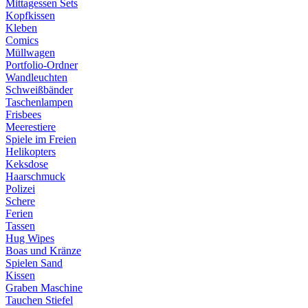
Mittagessen Sets
Kopfkissen
Kleben
Comics
Müllwagen
Portfolio-Ordner
Wandleuchten
Schweißbänder
Taschenlampen
Frisbees
Meerestiere
Spiele im Freien
Helikopters
Keksdose
Haarschmuck
Polizei
Schere
Ferien
Tassen
Hug Wipes
Boas und Kränze
Spielen Sand
Kissen
Graben Maschine
Tauchen Stiefel