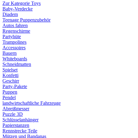
Zur Kategorie Toys
Baby-Verdecke
Diadem
Teenage Puppenzubehör
Autos fahren
Regenschirme
Partyhüte
Trampolines
Accessoires
Bauern
Whiteboards
Schneidmatten
Spielset
Konfetti
Geschirr
Party-Pakete
Puppen
Pendel
landwirtschaftliche Fahrzeuge
Abreißmesser
Puzzle 3D
Schlüsselanhänger
Papierstanzen
Rennstrecke Teile
Mützen und Bandanas