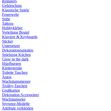
Reinigers
Gehörschutz
Klassische Spiele
Feuerwehr
Stifte
Tattoos
Hobbykleber
Verteilung Beutel
Klaviere & Keyboards
Sticker
Untersetzer
Dekorationsspiralen
Spielzeug Küchen
Glow in the dark
Hüpfburgen
Klettergeräte
Toilette Taschen
Autos
Wachstumsmesser
Trolley-Taschen
Grußkarten
Dekoration Accessoires
Wachstumseier
Styropor-Modelle
Attribute verkleiden