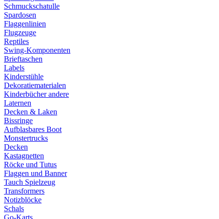
Schmuckschatulle
Spardosen
Flaggenlinien
Flugzeuge
Reptiles
Swing-Komponenten
Brieftaschen
Labels
Kinderstühle
Dekoratiematerialen
Kinderbücher andere
Laternen
Decken & Laken
Bissringe
Aufblasbares Boot
Monstertrucks
Decken
Kastagnetten
Röcke und Tutus
Flaggen und Banner
Tauch Spielzeug
Transformers
Notizblöcke
Schals
Go-Karts