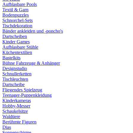
Aufblasbare Pools
Textil & Garn
Bodenpuzzles
Schnorchel-Sets
Tischdekoration
Bänder ankleiden und -poncho's
Dartscheiben
Kinder Games
Aufblasbare Stühle
Küchentextilien
Bastelkits
Bühne Fahrzeuge & Anhänger
Designstudio
Schnullerketten
Tischleuchten
Dartscheibe
Fliegendes Spielzeug
Teenager-Puppenkleidung
Kinderkameras
Hobby-Messer
Schaukelsitze
Waldtiere
Berühmte Figuren
Dias
Sonnenschirme