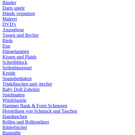
Bänder
Darts spiele
Hände verputzen
Malerei
DVD's
Anzughose
Tassen und Becher
Birds
Etui
Hängelampen
Kissen und Plaids
Schreibblock
Seifenblasenset
Kreide
Spannbettlaken
Trinkflaschen und -becher
Baby Doll Zubehör
Spielmatten
Würfelspiele
Hammer Bank & Form Schmoren
Herstellung von Schmuck und Taschen
Handtaschen
Brillen und Brillengläser
Bilderbücher
Buntstifte