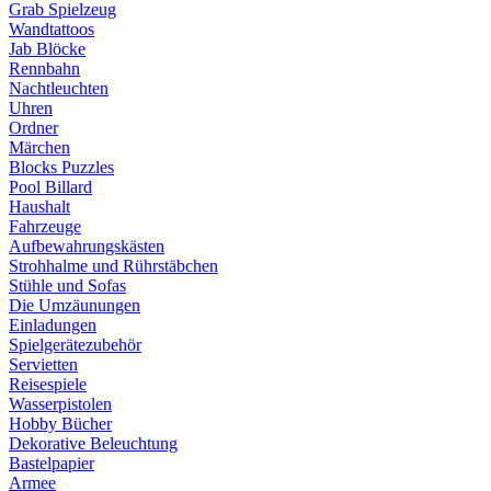
Grab Spielzeug
Wandtattoos
Jab Blöcke
Rennbahn
Nachtleuchten
Uhren
Ordner
Märchen
Blocks Puzzles
Pool Billard
Haushalt
Fahrzeuge
Aufbewahrungskästen
Strohhalme und Rührstäbchen
Stühle und Sofas
Die Umzäunungen
Einladungen
Spielgerätezubehör
Servietten
Reisespiele
Wasserpistolen
Hobby Bücher
Dekorative Beleuchtung
Bastelpapier
Armee