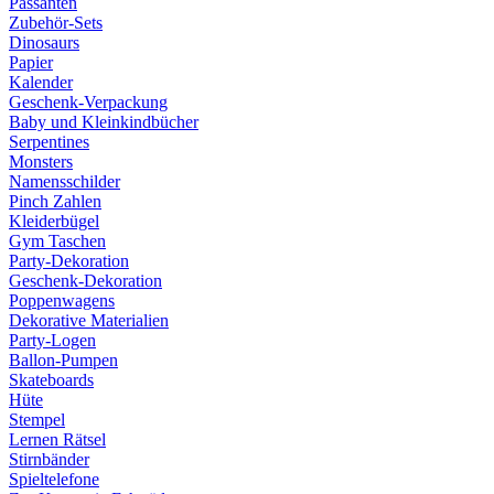
Passanten
Zubehör-Sets
Dinosaurs
Papier
Kalender
Geschenk-Verpackung
Baby und Kleinkindbücher
Serpentines
Monsters
Namensschilder
Pinch Zahlen
Kleiderbügel
Gym Taschen
Party-Dekoration
Geschenk-Dekoration
Poppenwagens
Dekorative Materialien
Party-Logen
Ballon-Pumpen
Skateboards
Hüte
Stempel
Lernen Rätsel
Stirnbänder
Spieltelefone