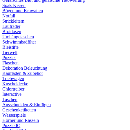
Gefälschtes Blut und gefälschte Tätowierung
Spaß-Kissen
Bögen und Krawatten
Notfall
Strickleitern
Laufräder
Brotdosen
Umhängetaschen
Schwimmbadfilter
Bleistifte
Tierwelt
Puzzles
Flaschen
Dekoration Beleuchtung
Kaufladen & Zubehör
Triebwagen
Kuscheldecke
Chlortreiber
Interactive
Taschen
Ausschneiden & Einfügen
Geschenketiketten
Wasserspiele
Hörner und Rasseln
Puzzle IQ