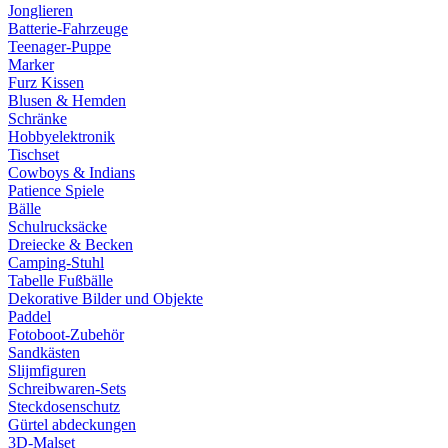
Jonglieren
Batterie-Fahrzeuge
Teenager-Puppe
Marker
Furz Kissen
Blusen & Hemden
Schränke
Hobbyelektronik
Tischset
Cowboys & Indians
Patience Spiele
Bälle
Schulrucksäcke
Dreiecke & Becken
Camping-Stuhl
Tabelle Fußbälle
Dekorative Bilder und Objekte
Paddel
Fotoboot-Zubehör
Sandkästen
Slijmfiguren
Schreibwaren-Sets
Steckdosenschutz
Gürtel abdeckungen
3D-Malset