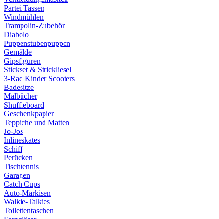
Partei Tassen
Windmühlen
Trampolin-Zubehör
Diabolo
Puppenstubenpuppen
Gemälde
Gipsfiguren
Stickset & Strickliesel
3-Rad Kinder Scooters
Badesitze
Malbücher
Shuffleboard
Geschenkpapier
Teppiche und Matten
Jo-Jos
Inlineskates
Schiff
Perücken
Tischtennis
Garagen
Catch Cups
Auto-Markisen
Walkie-Talkies
Toilettentaschen