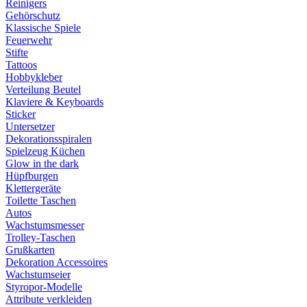
Reinigers
Gehörschutz
Klassische Spiele
Feuerwehr
Stifte
Tattoos
Hobbykleber
Verteilung Beutel
Klaviere & Keyboards
Sticker
Untersetzer
Dekorationsspiralen
Spielzeug Küchen
Glow in the dark
Hüpfburgen
Klettergeräte
Toilette Taschen
Autos
Wachstumsmesser
Trolley-Taschen
Grußkarten
Dekoration Accessoires
Wachstumseier
Styropor-Modelle
Attribute verkleiden