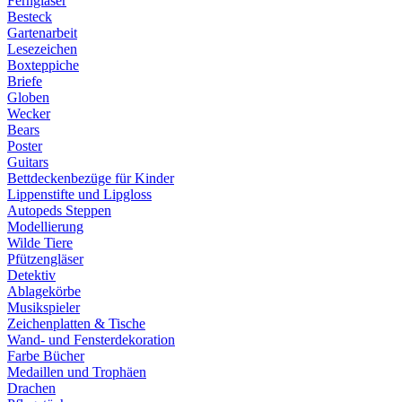
Ferngläser
Besteck
Gartenarbeit
Lesezeichen
Boxteppiche
Briefe
Globen
Wecker
Bears
Poster
Guitars
Bettdeckenbezüge für Kinder
Lippenstifte und Lipgloss
Autopeds Steppen
Modellierung
Wilde Tiere
Pfützengläser
Detektiv
Ablagekörbe
Musikspieler
Zeichenplatten & Tische
Wand- und Fensterdekoration
Farbe Bücher
Medaillen und Trophäen
Drachen