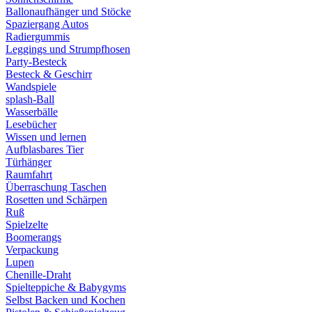
Ballonaufhänger und Stöcke
Spaziergang Autos
Radiergummis
Leggings und Strumpfhosen
Party-Besteck
Besteck & Geschirr
Wandspiele
splash-Ball
Wasserbälle
Lesebücher
Wissen und lernen
Aufblasbares Tier
Türhänger
Raumfahrt
Überraschung Taschen
Rosetten und Schärpen
Ruß
Spielzelte
Boomerangs
Verpackung
Lupen
Chenille-Draht
Spielteppiche & Babygyms
Selbst Backen und Kochen