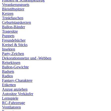
Pistolen & Schießspielzeug
Verankerungssets
Bleistiftspitzer
Kerzen
Trinkflaschen
Geburtstagskerzen
Ballon-Bänder
Tragesitze
Puppets
Freundebücher
Kreisel & Sticks
Insekten
Party-Zeichen
Dekorationsnetze und -Webben
Reisekissen
Ballon-Gewichte
Badsets
Radios
Fantasy-Charaktere
Etiketten
Anzug anziehen
Autositze Verkäufer
Lernspiele
RC-Fahrzeuge
Ventilatoren