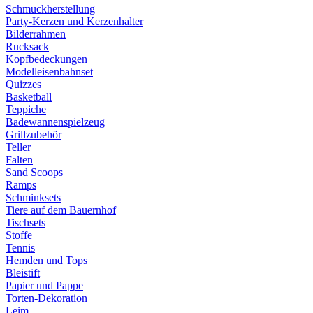
Schmuckherstellung
Party-Kerzen und Kerzenhalter
Bilderrahmen
Rucksack
Kopfbedeckungen
Modelleisenbahnset
Quizzes
Basketball
Teppiche
Badewannenspielzeug
Grillzubehör
Teller
Falten
Sand Scoops
Ramps
Schminksets
Tiere auf dem Bauernhof
Tischsets
Stoffe
Tennis
Hemden und Tops
Bleistift
Papier und Pappe
Torten-Dekoration
Leim