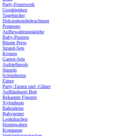
Party-Feuerwerk
Geodrienken
Tagebücher
Dekorationsbeleuchtung
Pompons
Aufbewahrungskörbe
Baby-Puppen
Blume Press
Strand-Sets
Kronen
Garten-Sets
Aufstellpools
Stapeln
Schöpfnetze
Eimer
Party-Tassen und -Gläser
Aufblasbares Bett
Bekannte Figuren
Xylophone
Bahngleise
Babynester
Lenkdrachen
Honigwaben
Kompasse
Verkleidungsmasken