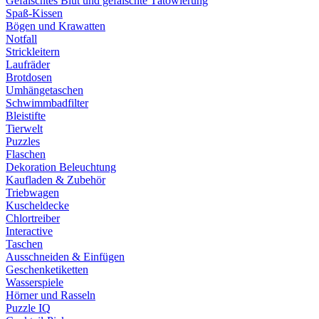
Gefälschtes Blut und gefälschte Tätowierung
Spaß-Kissen
Bögen und Krawatten
Notfall
Strickleitern
Laufräder
Brotdosen
Umhängetaschen
Schwimmbadfilter
Bleistifte
Tierwelt
Puzzles
Flaschen
Dekoration Beleuchtung
Kaufladen & Zubehör
Triebwagen
Kuscheldecke
Chlortreiber
Interactive
Taschen
Ausschneiden & Einfügen
Geschenketiketten
Wasserspiele
Hörner und Rasseln
Puzzle IQ