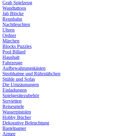
Grab Spielzeug
Wandtattoos
Jab Blöcke
Rennbahn
Nachtleuchten
Uhren
Ordner
Märchen
Blocks Puzzles
Pool Billard
Haushalt
Fahrzeuge
Aufbewahrungskästen
Strohhalme und Rührstäbchen
Stühle und Sofas
Die Umzäunungen
Einladungen
Spielgerätezubehör
Servietten
Reisespiele
Wasserpistolen
Hobby Bücher
Dekorative Beleuchtung
Bastelpapier
Armee