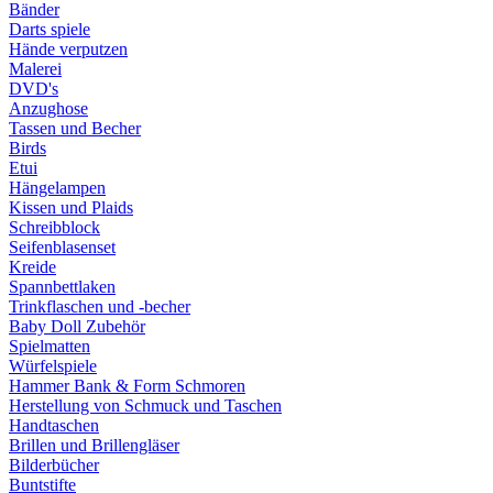
Bänder
Darts spiele
Hände verputzen
Malerei
DVD's
Anzughose
Tassen und Becher
Birds
Etui
Hängelampen
Kissen und Plaids
Schreibblock
Seifenblasenset
Kreide
Spannbettlaken
Trinkflaschen und -becher
Baby Doll Zubehör
Spielmatten
Würfelspiele
Hammer Bank & Form Schmoren
Herstellung von Schmuck und Taschen
Handtaschen
Brillen und Brillengläser
Bilderbücher
Buntstifte