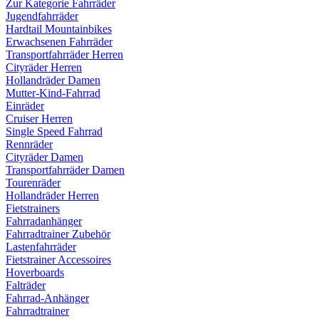
Zur Kategorie Fahrräder
Jugendfahrräder
Hardtail Mountainbikes
Erwachsenen Fahrräder
Transportfahrräder Herren
Cityräder Herren
Hollandräder Damen
Mutter-Kind-Fahrrad
Einräder
Cruiser Herren
Single Speed Fahrrad
Rennräder
Cityräder Damen
Transportfahrräder Damen
Tourenräder
Hollandräder Herren
Fietstrainers
Fahrradanhänger
Fahrradtrainer Zubehör
Lastenfahrräder
Fietstrainer Accessoires
Hoverboards
Falträder
Fahrrad-Anhänger
Fahrradtrainer