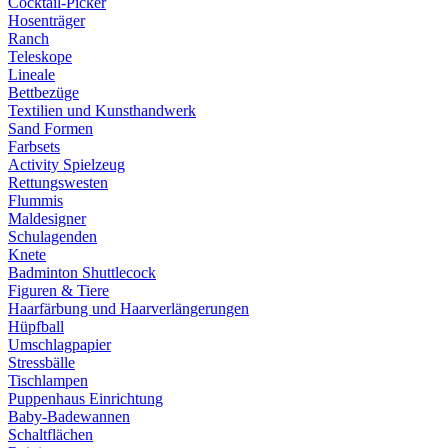
Cocktail-Picker
Hosenträger
Ranch
Teleskope
Lineale
Bettbezüge
Textilien und Kunsthandwerk
Sand Formen
Farbsets
Activity Spielzeug
Rettungswesten
Flummis
Maldesigner
Schulagenden
Knete
Badminton Shuttlecock
Figuren & Tiere
Haarfärbung und Haarverlängerungen
Hüpfball
Umschlagpapier
Stressbälle
Tischlampen
Puppenhaus Einrichtung
Baby-Badewannen
Schaltflächen