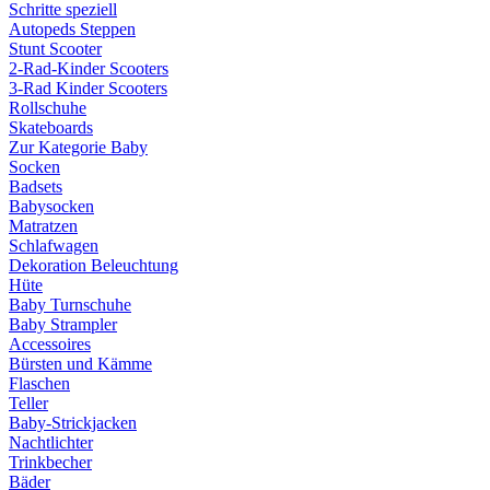
Schritte speziell
Autopeds Steppen
Stunt Scooter
2-Rad-Kinder Scooters
3-Rad Kinder Scooters
Rollschuhe
Skateboards
Zur Kategorie Baby
Socken
Badsets
Babysocken
Matratzen
Schlafwagen
Dekoration Beleuchtung
Hüte
Baby Turnschuhe
Baby Strampler
Accessoires
Bürsten und Kämme
Flaschen
Teller
Baby-Strickjacken
Nachtlichter
Trinkbecher
Bäder