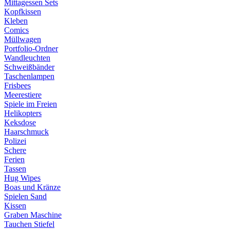
Mittagessen Sets
Kopfkissen
Kleben
Comics
Müllwagen
Portfolio-Ordner
Wandleuchten
Schweißbänder
Taschenlampen
Frisbees
Meerestiere
Spiele im Freien
Helikopters
Keksdose
Haarschmuck
Polizei
Schere
Ferien
Tassen
Hug Wipes
Boas und Kränze
Spielen Sand
Kissen
Graben Maschine
Tauchen Stiefel