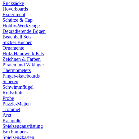
Rucksäcke
Hoverboards
Experiment
Schürze & Cap
Hobby-Werkzeuge
Degradierende Bögen
Beachball Sets
Sticker Bücher
Ornamente
Holz-Handwerk Kits
Zeichnen & Farben
Piraten und Wikinger
Thermometers
Finger-skateboards
Scheren
Schwimmflügel
Rollschuh
Probe
Puzzle-Matten
Trommel
Arzt
Katapulte
Spielzeugausrüstung
Boxbumpers
Spielzeugkästen