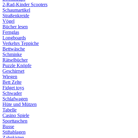
2-Rad-Kinder Scooters
Schaumartikel
Straßenkreide
Vögel
Bücher lesen
Fernglas
Longboards
Verkehrs Teppiche
Bettwäsche
Schminke
Rätselbücher
Puzzle Knöpfe
Geschirrset
Wiegen
Bett Zelte
Fidget toys
Schwader
Schlafwagen
Hüte und Mützen
Tabelle
Casino Spiele
Sporttaschen
Busse
Stiftablagen
Zahnkisten