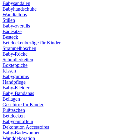
Babysandalen
Babyhandschuhe
Wandtattoos
Stillen
Baby-overalls
Badesitze
Besteck
Bettdeckenbezüge für Kinder
Strampelhöschen
Baby-Röcke
Schnullerketten
Boxteppiche
Kissen
Babygummis
Handpflege
Baby-Kleider
Baby-Bandanas
Beilagen
Geschirre für Kinder
Fußtaschen
Bettdecken
Babypantoffeln
Dekoration Accessoires
Baby-Badewannen
Wanddekoration