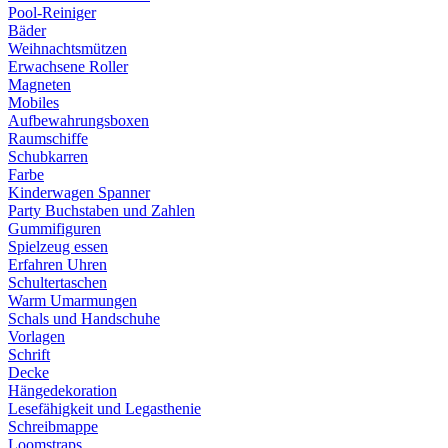
Pool-Reiniger
Bäder
Weihnachtsmützen
Erwachsene Roller
Magneten
Mobiles
Aufbewahrungsboxen
Raumschiffe
Schubkarren
Farbe
Kinderwagen Spanner
Party Buchstaben und Zahlen
Gummifiguren
Spielzeug essen
Erfahren Uhren
Schultertaschen
Warm Umarmungen
Schals und Handschuhe
Vorlagen
Schrift
Decke
Hängedekoration
Lesefähigkeit und Legasthenie
Schreibmappe
Loomstraps