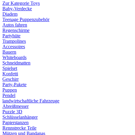
Zur Kategorie Toys
Baby-Verdecke
Diadem
Teenage Puppenzubehör
Autos fahren
Regenschirme
Partyhüte
Trampolines
Accessoires
Bauern
Whiteboards
Schneidmatten
Spielset
Konfetti
Geschirr
Party-Pakete
Puppen
Pendel
landwirtschaftliche Fahrzeuge
Abreißmesser
Puzzle 3D
Schlüsselanhänger
Papierstanzen
Rennstrecke Teile
Mützen und Bandanas