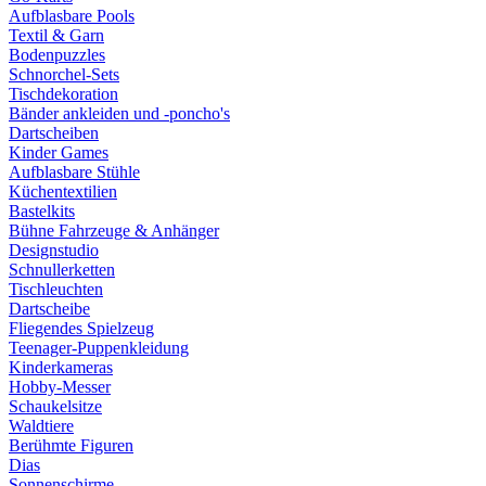
Aufblasbare Pools
Textil & Garn
Bodenpuzzles
Schnorchel-Sets
Tischdekoration
Bänder ankleiden und -poncho's
Dartscheiben
Kinder Games
Aufblasbare Stühle
Küchentextilien
Bastelkits
Bühne Fahrzeuge & Anhänger
Designstudio
Schnullerketten
Tischleuchten
Dartscheibe
Fliegendes Spielzeug
Teenager-Puppenkleidung
Kinderkameras
Hobby-Messer
Schaukelsitze
Waldtiere
Berühmte Figuren
Dias
Sonnenschirme