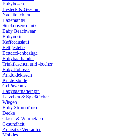
Babyhosen
Besteck & Geschirr
Nachtleuchten
Bademäntel
Steckdosenschutz
Baby Beachwear
Babynester
Kaffeeauslauf
Bettgestelle
Bettdeckenbezüge
Babyhaarbänder
Trinkflaschen und -becher
Baby Pullover
Ankleidekissen
Kinderstühle
Gehörschutz
Babyhaarnadelnpin
Lätzchen & Spießtücher
Wiegen
Baby Strumpfhose
Decke
Gläser & Wärmekissen
Gesundheit
Autositze Verkäufer
Mobiles