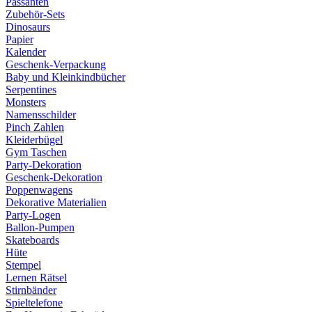
Passanten
Zubehör-Sets
Dinosaurs
Papier
Kalender
Geschenk-Verpackung
Baby und Kleinkindbücher
Serpentines
Monsters
Namensschilder
Pinch Zahlen
Kleiderbügel
Gym Taschen
Party-Dekoration
Geschenk-Dekoration
Poppenwagens
Dekorative Materialien
Party-Logen
Ballon-Pumpen
Skateboards
Hüte
Stempel
Lernen Rätsel
Stirnbänder
Spieltelefone