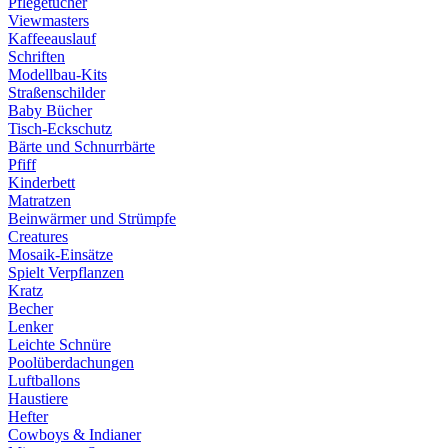
Pflegetücher
Viewmasters
Kaffeeauslauf
Schriften
Modellbau-Kits
Straßenschilder
Baby Bücher
Tisch-Eckschutz
Bärte und Schnurrbärte
Pfiff
Kinderbett
Matratzen
Beinwärmer und Strümpfe
Creatures
Mosaik-Einsätze
Spielt Verpflanzen
Kratz
Becher
Lenker
Leichte Schnüre
Poolüberdachungen
Luftballons
Haustiere
Hefter
Cowboys & Indianer