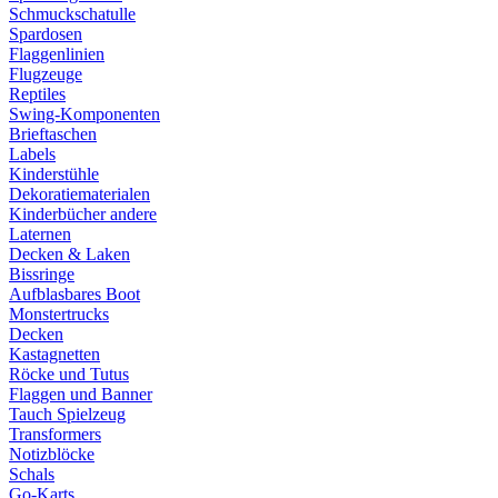
Schmuckschatulle
Spardosen
Flaggenlinien
Flugzeuge
Reptiles
Swing-Komponenten
Brieftaschen
Labels
Kinderstühle
Dekoratiematerialen
Kinderbücher andere
Laternen
Decken & Laken
Bissringe
Aufblasbares Boot
Monstertrucks
Decken
Kastagnetten
Röcke und Tutus
Flaggen und Banner
Tauch Spielzeug
Transformers
Notizblöcke
Schals
Go-Karts