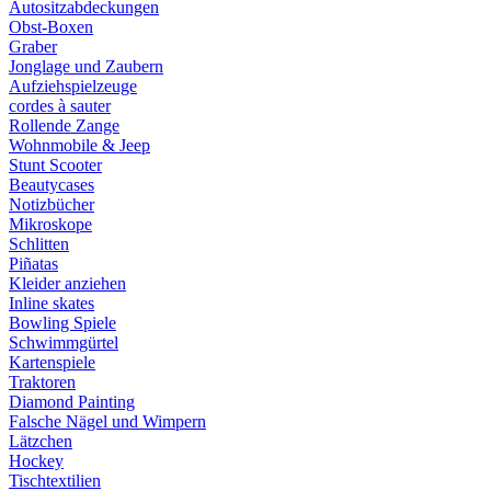
Autositzabdeckungen
Obst-Boxen
Graber
Jonglage und Zaubern
Aufziehspielzeuge
cordes à sauter
Rollende Zange
Wohnmobile & Jeep
Stunt Scooter
Beautycases
Notizbücher
Mikroskope
Schlitten
Piñatas
Kleider anziehen
Inline skates
Bowling Spiele
Schwimmgürtel
Kartenspiele
Traktoren
Diamond Painting
Falsche Nägel und Wimpern
Lätzchen
Hockey
Tischtextilien