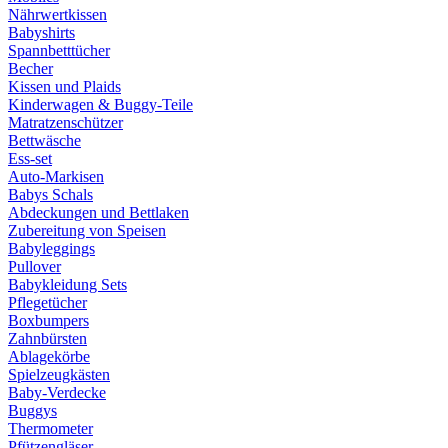
Nährwertkissen
Babyshirts
Spannbetttücher
Becher
Kissen und Plaids
Kinderwagen & Buggy-Teile
Matratzenschützer
Bettwäsche
Ess-set
Auto-Markisen
Babys Schals
Abdeckungen und Bettlaken
Zubereitung von Speisen
Babyleggings
Pullover
Babykleidung Sets
Pflegetücher
Boxbumpers
Zahnbürsten
Ablagekörbe
Spielzeugkästen
Baby-Verdecke
Buggys
Thermometer
Pfützengläser