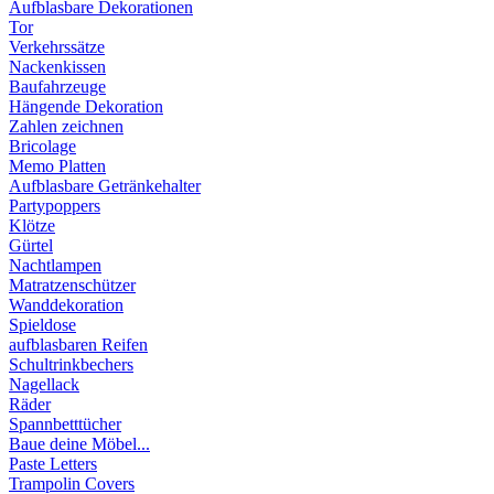
Aufblasbare Dekorationen
Tor
Verkehrssätze
Nackenkissen
Baufahrzeuge
Hängende Dekoration
Zahlen zeichnen
Bricolage
Memo Platten
Aufblasbare Getränkehalter
Partypoppers
Klötze
Gürtel
Nachtlampen
Matratzenschützer
Wanddekoration
Spieldose
aufblasbaren Reifen
Schultrinkbechers
Nagellack
Räder
Spannbetttücher
Baue deine Möbel...
Paste Letters
Trampolin Covers