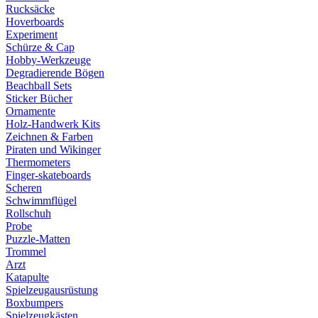
Rucksäcke
Hoverboards
Experiment
Schürze & Cap
Hobby-Werkzeuge
Degradierende Bögen
Beachball Sets
Sticker Bücher
Ornamente
Holz-Handwerk Kits
Zeichnen & Farben
Piraten und Wikinger
Thermometers
Finger-skateboards
Scheren
Schwimmflügel
Rollschuh
Probe
Puzzle-Matten
Trommel
Arzt
Katapulte
Spielzeugausrüstung
Boxbumpers
Spielzeugkästen