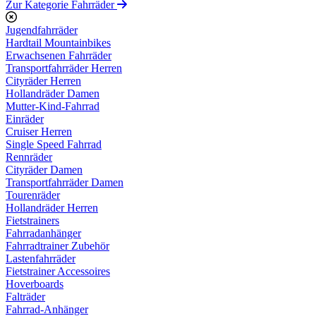
Zur Kategorie Fahrräder
Jugendfahrräder
Hardtail Mountainbikes
Erwachsenen Fahrräder
Transportfahrräder Herren
Cityräder Herren
Hollandräder Damen
Mutter-Kind-Fahrrad
Einräder
Cruiser Herren
Single Speed Fahrrad
Rennräder
Cityräder Damen
Transportfahrräder Damen
Tourenräder
Hollandräder Herren
Fietstrainers
Fahrradanhänger
Fahrradtrainer Zubehör
Lastenfahrräder
Fietstrainer Accessoires
Hoverboards
Falträder
Fahrrad-Anhänger