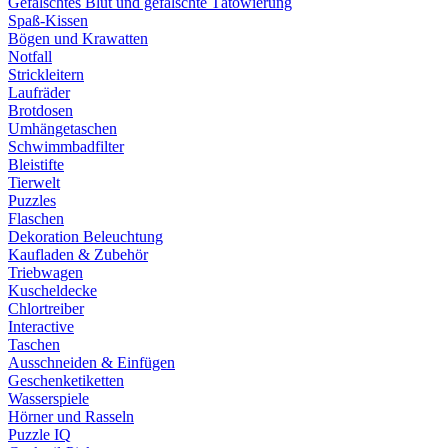
Gefälschtes Blut und gefälschte Tätowierung
Spaß-Kissen
Bögen und Krawatten
Notfall
Strickleitern
Laufräder
Brotdosen
Umhängetaschen
Schwimmbadfilter
Bleistifte
Tierwelt
Puzzles
Flaschen
Dekoration Beleuchtung
Kaufladen & Zubehör
Triebwagen
Kuscheldecke
Chlortreiber
Interactive
Taschen
Ausschneiden & Einfügen
Geschenketiketten
Wasserspiele
Hörner und Rasseln
Puzzle IQ