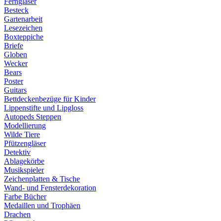
Ferngläser
Besteck
Gartenarbeit
Lesezeichen
Boxteppiche
Briefe
Globen
Wecker
Bears
Poster
Guitars
Bettdeckenbezüge für Kinder
Lippenstifte und Lipgloss
Autopeds Steppen
Modellierung
Wilde Tiere
Pfützengläser
Detektiv
Ablagekörbe
Musikspieler
Zeichenplatten & Tische
Wand- und Fensterdekoration
Farbe Bücher
Medaillen und Trophäen
Drachen