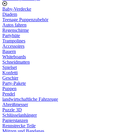
Baby-Verdecke
Diadem
Teenage Puppenzubehör
Autos fahren
Regenschirme
Partyhüte
Trampolines
Accessoires
Bauern
Whiteboards
Schneidmatten
Spielset
Konfetti
Geschirr
Party-Pakete
Puppen
Pendel
landwirtschaftliche Fahrzeuge
Abreißmesser
Puzzle 3D
Schlüsselanhänger
Papierstanzen
Rennstrecke Teile
Mützen und Bandanas