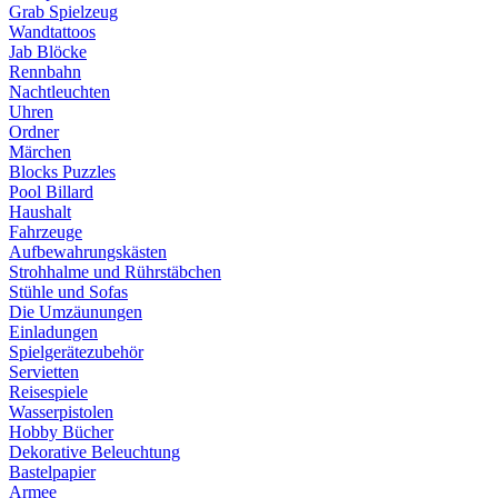
Grab Spielzeug
Wandtattoos
Jab Blöcke
Rennbahn
Nachtleuchten
Uhren
Ordner
Märchen
Blocks Puzzles
Pool Billard
Haushalt
Fahrzeuge
Aufbewahrungskästen
Strohhalme und Rührstäbchen
Stühle und Sofas
Die Umzäunungen
Einladungen
Spielgerätezubehör
Servietten
Reisespiele
Wasserpistolen
Hobby Bücher
Dekorative Beleuchtung
Bastelpapier
Armee