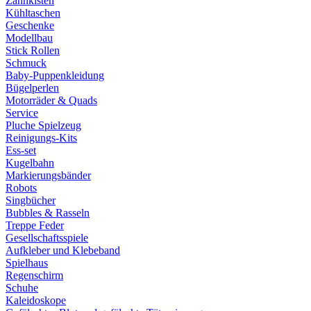
Zahnkisten
Kühltaschen
Geschenke
Modellbau
Stick Rollen
Schmuck
Baby-Puppenkleidung
Bügelperlen
Motorräder & Quads
Service
Pluche Spielzeug
Reinigungs-Kits
Ess-set
Kugelbahn
Markierungsbänder
Robots
Singbücher
Bubbles & Rasseln
Treppe Feder
Gesellschaftsspiele
Aufkleber und Klebeband
Spielhaus
Regenschirm
Schuhe
Kaleidoskope