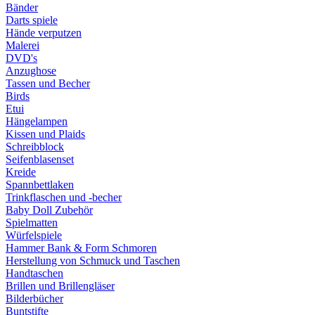
Bänder
Darts spiele
Hände verputzen
Malerei
DVD's
Anzughose
Tassen und Becher
Birds
Etui
Hängelampen
Kissen und Plaids
Schreibblock
Seifenblasenset
Kreide
Spannbettlaken
Trinkflaschen und -becher
Baby Doll Zubehör
Spielmatten
Würfelspiele
Hammer Bank & Form Schmoren
Herstellung von Schmuck und Taschen
Handtaschen
Brillen und Brillengläser
Bilderbücher
Buntstifte