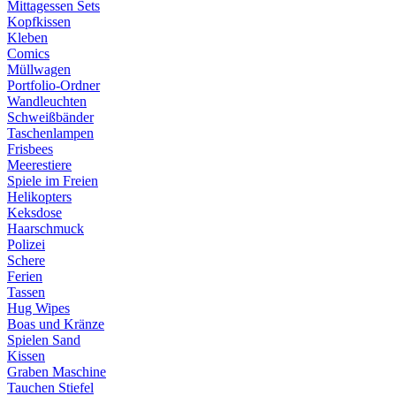
Mittagessen Sets
Kopfkissen
Kleben
Comics
Müllwagen
Portfolio-Ordner
Wandleuchten
Schweißbänder
Taschenlampen
Frisbees
Meerestiere
Spiele im Freien
Helikopters
Keksdose
Haarschmuck
Polizei
Schere
Ferien
Tassen
Hug Wipes
Boas und Kränze
Spielen Sand
Kissen
Graben Maschine
Tauchen Stiefel