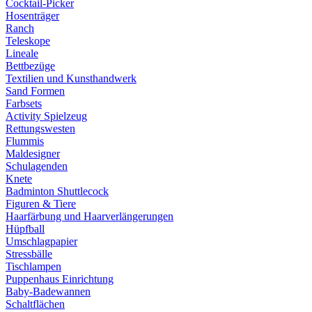
Cocktail-Picker
Hosenträger
Ranch
Teleskope
Lineale
Bettbezüge
Textilien und Kunsthandwerk
Sand Formen
Farbsets
Activity Spielzeug
Rettungswesten
Flummis
Maldesigner
Schulagenden
Knete
Badminton Shuttlecock
Figuren & Tiere
Haarfärbung und Haarverlängerungen
Hüpfball
Umschlagpapier
Stressbälle
Tischlampen
Puppenhaus Einrichtung
Baby-Badewannen
Schaltflächen