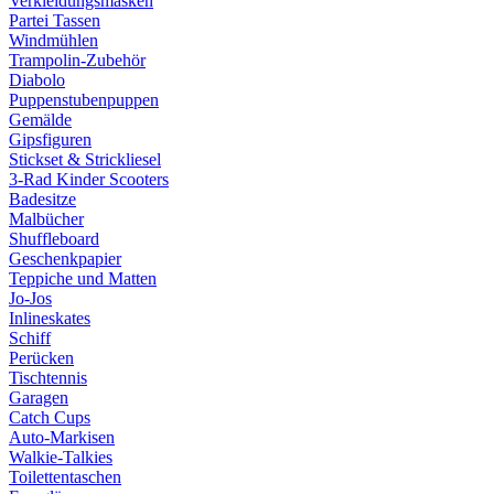
Verkleidungsmasken
Partei Tassen
Windmühlen
Trampolin-Zubehör
Diabolo
Puppenstubenpuppen
Gemälde
Gipsfiguren
Stickset & Strickliesel
3-Rad Kinder Scooters
Badesitze
Malbücher
Shuffleboard
Geschenkpapier
Teppiche und Matten
Jo-Jos
Inlineskates
Schiff
Perücken
Tischtennis
Garagen
Catch Cups
Auto-Markisen
Walkie-Talkies
Toilettentaschen