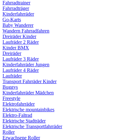
Fahrradtrainer
Fahrradträger
Kinderfahrräder
Go-Karts
Baby Wanderer
Wandern Fahrradfahren
Dreiräder Kinder
Laufräder 2 Räder
Kinder BMX
Dreiräder
Laufräder 3 Räder
Kinderfahrräder Jungen
Laufräder 4 Räder
Laufräder
Transport Fahrräder Kinder
Buggys
Kinderfahrräder Mädchen
Freestyle
Elektrofahrräder
Elektrische mountainbikes
Elektro-Faltrad
Elektrische Stadträder
Elektrische Transportfahrräder
Roller
Erwachsene Roller