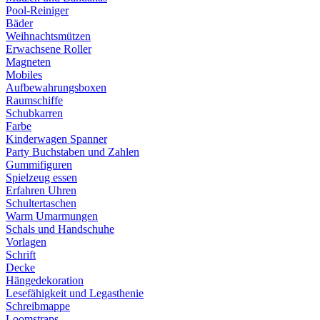
Pool-Reiniger
Bäder
Weihnachtsmützen
Erwachsene Roller
Magneten
Mobiles
Aufbewahrungsboxen
Raumschiffe
Schubkarren
Farbe
Kinderwagen Spanner
Party Buchstaben und Zahlen
Gummifiguren
Spielzeug essen
Erfahren Uhren
Schultertaschen
Warm Umarmungen
Schals und Handschuhe
Vorlagen
Schrift
Decke
Hängedekoration
Lesefähigkeit und Legasthenie
Schreibmappe
Loomstraps