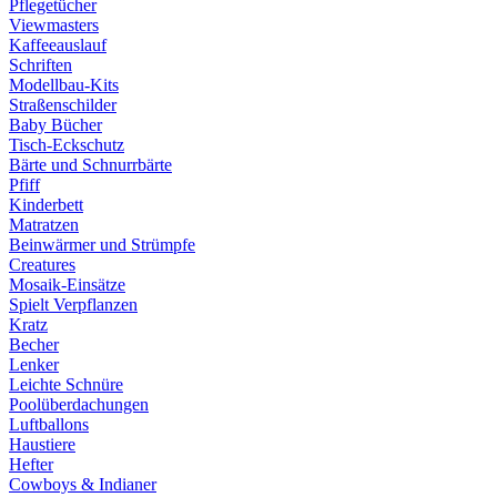
Pflegetücher
Viewmasters
Kaffeeauslauf
Schriften
Modellbau-Kits
Straßenschilder
Baby Bücher
Tisch-Eckschutz
Bärte und Schnurrbärte
Pfiff
Kinderbett
Matratzen
Beinwärmer und Strümpfe
Creatures
Mosaik-Einsätze
Spielt Verpflanzen
Kratz
Becher
Lenker
Leichte Schnüre
Poolüberdachungen
Luftballons
Haustiere
Hefter
Cowboys & Indianer