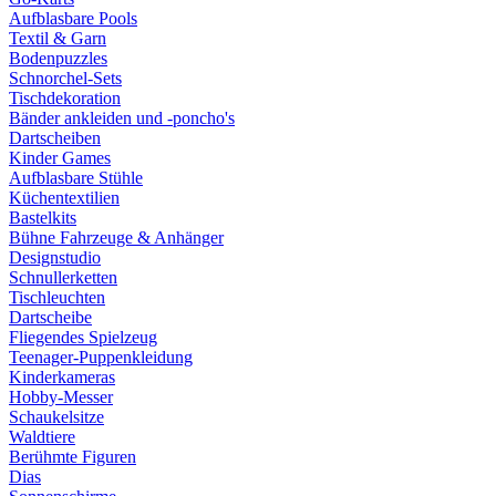
Aufblasbare Pools
Textil & Garn
Bodenpuzzles
Schnorchel-Sets
Tischdekoration
Bänder ankleiden und -poncho's
Dartscheiben
Kinder Games
Aufblasbare Stühle
Küchentextilien
Bastelkits
Bühne Fahrzeuge & Anhänger
Designstudio
Schnullerketten
Tischleuchten
Dartscheibe
Fliegendes Spielzeug
Teenager-Puppenkleidung
Kinderkameras
Hobby-Messer
Schaukelsitze
Waldtiere
Berühmte Figuren
Dias