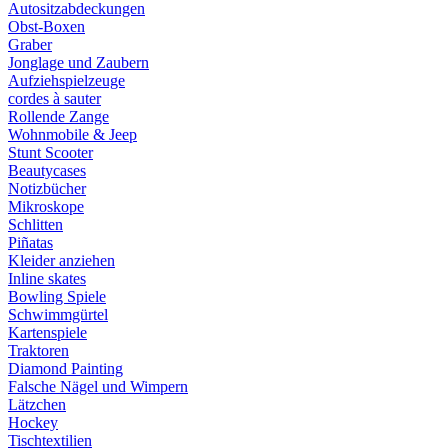
Autositzabdeckungen
Obst-Boxen
Graber
Jonglage und Zaubern
Aufziehspielzeuge
cordes à sauter
Rollende Zange
Wohnmobile & Jeep
Stunt Scooter
Beautycases
Notizbücher
Mikroskope
Schlitten
Piñatas
Kleider anziehen
Inline skates
Bowling Spiele
Schwimmgürtel
Kartenspiele
Traktoren
Diamond Painting
Falsche Nägel und Wimpern
Lätzchen
Hockey
Tischtextilien