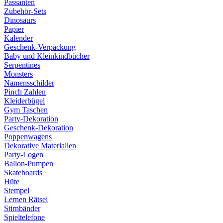
Passanten
Zubehör-Sets
Dinosaurs
Papier
Kalender
Geschenk-Verpackung
Baby und Kleinkindbücher
Serpentines
Monsters
Namensschilder
Pinch Zahlen
Kleiderbügel
Gym Taschen
Party-Dekoration
Geschenk-Dekoration
Poppenwagens
Dekorative Materialien
Party-Logen
Ballon-Pumpen
Skateboards
Hüte
Stempel
Lernen Rätsel
Stirnbänder
Spieltelefone