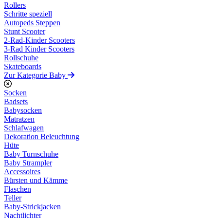
Rollers
Schritte speziell
Autopeds Steppen
Stunt Scooter
2-Rad-Kinder Scooters
3-Rad Kinder Scooters
Rollschuhe
Skateboards
Zur Kategorie Baby
Socken
Badsets
Babysocken
Matratzen
Schlafwagen
Dekoration Beleuchtung
Hüte
Baby Turnschuhe
Baby Strampler
Accessoires
Bürsten und Kämme
Flaschen
Teller
Baby-Strickjacken
Nachtlichter