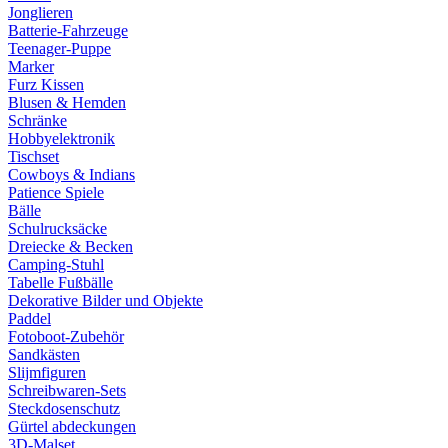
Jonglieren
Batterie-Fahrzeuge
Teenager-Puppe
Marker
Furz Kissen
Blusen & Hemden
Schränke
Hobbyelektronik
Tischset
Cowboys & Indians
Patience Spiele
Bälle
Schulrucksäcke
Dreiecke & Becken
Camping-Stuhl
Tabelle Fußbälle
Dekorative Bilder und Objekte
Paddel
Fotoboot-Zubehör
Sandkästen
Slijmfiguren
Schreibwaren-Sets
Steckdosenschutz
Gürtel abdeckungen
3D-Malset