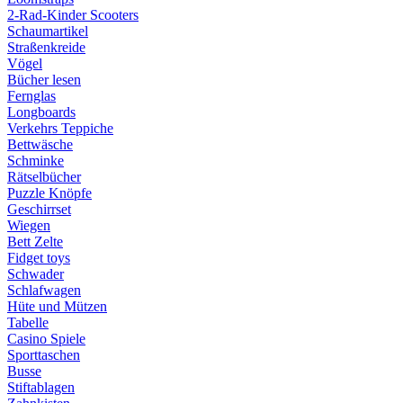
2-Rad-Kinder Scooters
Schaumartikel
Straßenkreide
Vögel
Bücher lesen
Fernglas
Longboards
Verkehrs Teppiche
Bettwäsche
Schminke
Rätselbücher
Puzzle Knöpfe
Geschirrset
Wiegen
Bett Zelte
Fidget toys
Schwader
Schlafwagen
Hüte und Mützen
Tabelle
Casino Spiele
Sporttaschen
Busse
Stiftablagen