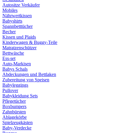
Autositze Verkäufer
Mobiles
Nährwertkissen
Babyshirts
Spannbetttücher
Becher
Kissen und Plaids
Kinderwagen & Buggy-Teile
Matratzenschützer
Bettwäsche
Ess-set
Auto-Markisen
Babys Schals
Abdeckungen und Bettlaken
Zubereitung von Speisen
Babyleggings
Pullover
Babykleidung Sets
Pflegetücher
Boxbumpers
Zahnbürsten
Ablagekörbe
Spielzeugkästen
Baby-Verdecke