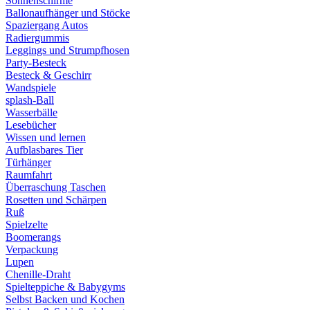
Sonnenschirme
Ballonaufhänger und Stöcke
Spaziergang Autos
Radiergummis
Leggings und Strumpfhosen
Party-Besteck
Besteck & Geschirr
Wandspiele
splash-Ball
Wasserbälle
Lesebücher
Wissen und lernen
Aufblasbares Tier
Türhänger
Raumfahrt
Überraschung Taschen
Rosetten und Schärpen
Ruß
Spielzelte
Boomerangs
Verpackung
Lupen
Chenille-Draht
Spielteppiche & Babygyms
Selbst Backen und Kochen