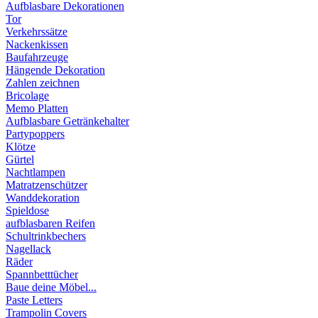
Aufblasbare Dekorationen
Tor
Verkehrssätze
Nackenkissen
Baufahrzeuge
Hängende Dekoration
Zahlen zeichnen
Bricolage
Memo Platten
Aufblasbare Getränkehalter
Partypoppers
Klötze
Gürtel
Nachtlampen
Matratzenschützer
Wanddekoration
Spieldose
aufblasbaren Reifen
Schultrinkbechers
Nagellack
Räder
Spannbetttücher
Baue deine Möbel...
Paste Letters
Trampolin Covers