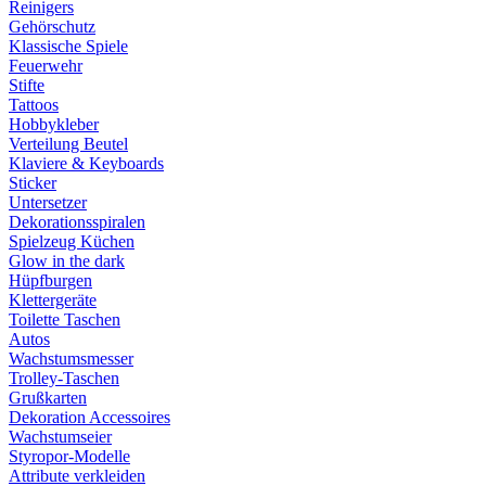
Reinigers
Gehörschutz
Klassische Spiele
Feuerwehr
Stifte
Tattoos
Hobbykleber
Verteilung Beutel
Klaviere & Keyboards
Sticker
Untersetzer
Dekorationsspiralen
Spielzeug Küchen
Glow in the dark
Hüpfburgen
Klettergeräte
Toilette Taschen
Autos
Wachstumsmesser
Trolley-Taschen
Grußkarten
Dekoration Accessoires
Wachstumseier
Styropor-Modelle
Attribute verkleiden