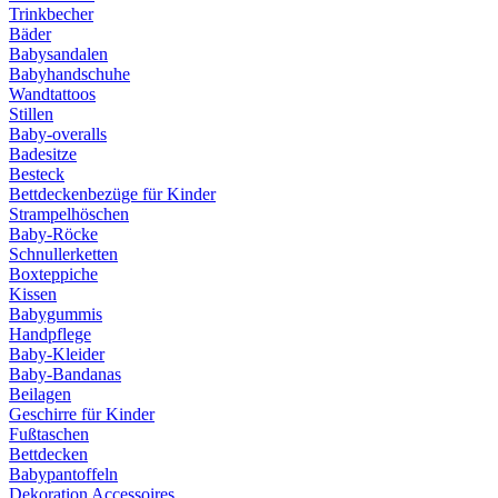
Trinkbecher
Bäder
Babysandalen
Babyhandschuhe
Wandtattoos
Stillen
Baby-overalls
Badesitze
Besteck
Bettdeckenbezüge für Kinder
Strampelhöschen
Baby-Röcke
Schnullerketten
Boxteppiche
Kissen
Babygummis
Handpflege
Baby-Kleider
Baby-Bandanas
Beilagen
Geschirre für Kinder
Fußtaschen
Bettdecken
Babypantoffeln
Dekoration Accessoires