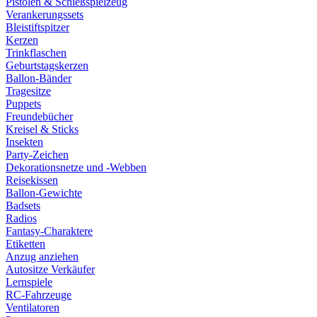
Pistolen & Schießspielzeug
Verankerungssets
Bleistiftspitzer
Kerzen
Trinkflaschen
Geburtstagskerzen
Ballon-Bänder
Tragesitze
Puppets
Freundebücher
Kreisel & Sticks
Insekten
Party-Zeichen
Dekorationsnetze und -Webben
Reisekissen
Ballon-Gewichte
Badsets
Radios
Fantasy-Charaktere
Etiketten
Anzug anziehen
Autositze Verkäufer
Lernspiele
RC-Fahrzeuge
Ventilatoren