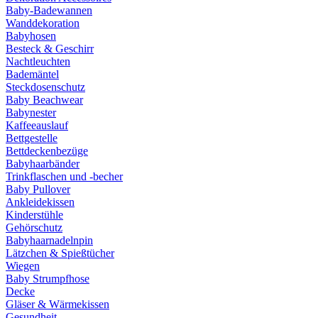
Baby-Badewannen
Wanddekoration
Babyhosen
Besteck & Geschirr
Nachtleuchten
Bademäntel
Steckdosenschutz
Baby Beachwear
Babynester
Kaffeeauslauf
Bettgestelle
Bettdeckenbezüge
Babyhaarbänder
Trinkflaschen und -becher
Baby Pullover
Ankleidekissen
Kinderstühle
Gehörschutz
Babyhaarnadelnpin
Lätzchen & Spießtücher
Wiegen
Baby Strumpfhose
Decke
Gläser & Wärmekissen
Gesundheit