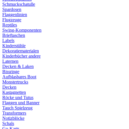
Schmuckschatulle
Spardosen
Flaggenlinien
Flugzeuge
Reptiles
Swing-Komponenten
Brieftaschen
Labels
Kinderstühle
Dekoratiematerialen
Kinderbücher andere
Laternen
Decken & Laken
Bissringe
Aufblasbares Boot
Monstertrucks
Decken
Kastagnetten
Röcke und Tutus
Flaggen und Banner
Tauch Spielzeug
Transformers
Notizblöcke
Schals
Go-Karts