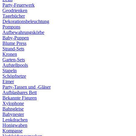
Party-Feuerwerk
Geodrienken
Tagebücher
Dekorationsbeleuchtung
Pompons
Aufbewahrungskörbe
Baby-Puppen
Blume Press
Strand-Sets
Kronen
Garten-Sets
Aufstellpools
Stapeln
Schöpfnetze
Eimer
Party-Tassen und -Gläser
Aufblasbares Bett
Bekannte Figuren
Xylophone
Bahngleise
Babynester
Lenkdrachen
Honigwaben
Kompasse