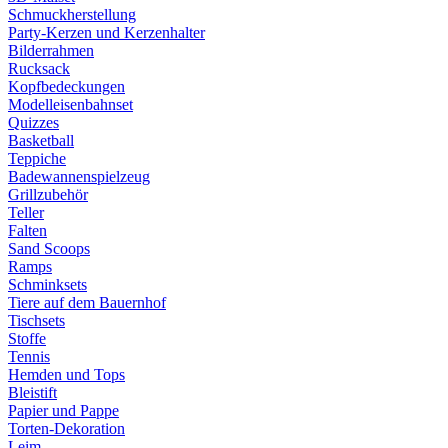
Schmuckherstellung
Party-Kerzen und Kerzenhalter
Bilderrahmen
Rucksack
Kopfbedeckungen
Modelleisenbahnset
Quizzes
Basketball
Teppiche
Badewannenspielzeug
Grillzubehör
Teller
Falten
Sand Scoops
Ramps
Schminksets
Tiere auf dem Bauernhof
Tischsets
Stoffe
Tennis
Hemden und Tops
Bleistift
Papier und Pappe
Torten-Dekoration
Leim