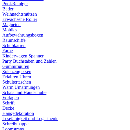
Pool-Reiniger
Bäder
Weihnachtsmützen
Erwachsene Roller
Magneten
Mobiles
Aufbewahrungsboxen
Raumschiffe
Schubkarren
Farbe
Kinderwagen Spanner
Party Buchstaben und Zahlen
Gummifiguren
Spielzeug essen
Erfahren Uhren
Schultertaschen
Warm Umarmungen
Schals und Handschuhe
Vorlagen
Schrift
Decke
Hängedekoration
Lesefähigkeit und Legasthenie
Schreibmappe
Loomstraps