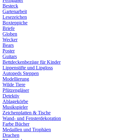
Ferngläser
Besteck
Gartenarbeit
Lesezeichen
Boxteppiche
Briefe
Globen
Wecker
Bears
Poster
Guitars
Bettdeckenbezüge für Kinder
Lippenstifte und Lipgloss
Autopeds Steppen
Modellierung
Wilde Tiere
Pfützengläser
Detektiv
Ablagekörbe
Musikspieler
Zeichenplatten & Tische
Wand- und Fensterdekoration
Farbe Bücher
Medaillen und Trophäen
Drachen