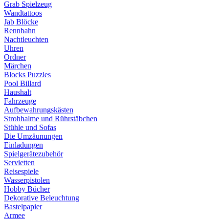
Grab Spielzeug
Wandtattoos
Jab Blöcke
Rennbahn
Nachtleuchten
Uhren
Ordner
Märchen
Blocks Puzzles
Pool Billard
Haushalt
Fahrzeuge
Aufbewahrungskästen
Strohhalme und Rührstäbchen
Stühle und Sofas
Die Umzäunungen
Einladungen
Spielgerätezubehör
Servietten
Reisespiele
Wasserpistolen
Hobby Bücher
Dekorative Beleuchtung
Bastelpapier
Armee