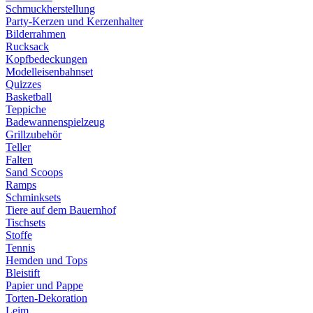
Schmuckherstellung
Party-Kerzen und Kerzenhalter
Bilderrahmen
Rucksack
Kopfbedeckungen
Modelleisenbahnset
Quizzes
Basketball
Teppiche
Badewannenspielzeug
Grillzubehör
Teller
Falten
Sand Scoops
Ramps
Schminksets
Tiere auf dem Bauernhof
Tischsets
Stoffe
Tennis
Hemden und Tops
Bleistift
Papier und Pappe
Torten-Dekoration
Leim