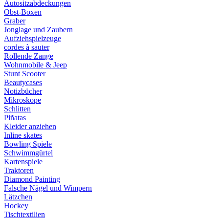
Autositzabdeckungen
Obst-Boxen
Graber
Jonglage und Zaubern
Aufziehspielzeuge
cordes à sauter
Rollende Zange
Wohnmobile & Jeep
Stunt Scooter
Beautycases
Notizbücher
Mikroskope
Schlitten
Piñatas
Kleider anziehen
Inline skates
Bowling Spiele
Schwimmgürtel
Kartenspiele
Traktoren
Diamond Painting
Falsche Nägel und Wimpern
Lätzchen
Hockey
Tischtextilien