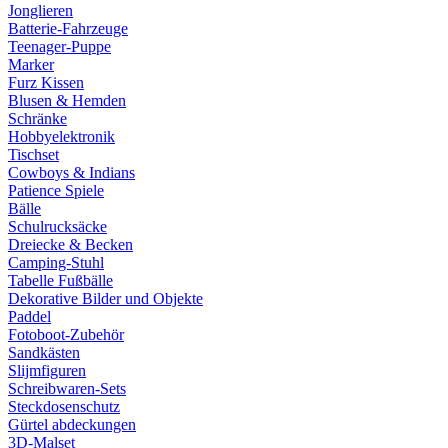
Jonglieren
Batterie-Fahrzeuge
Teenager-Puppe
Marker
Furz Kissen
Blusen & Hemden
Schränke
Hobbyelektronik
Tischset
Cowboys & Indians
Patience Spiele
Bälle
Schulrucksäcke
Dreiecke & Becken
Camping-Stuhl
Tabelle Fußbälle
Dekorative Bilder und Objekte
Paddel
Fotoboot-Zubehör
Sandkästen
Slijmfiguren
Schreibwaren-Sets
Steckdosenschutz
Gürtel abdeckungen
3D-Malset