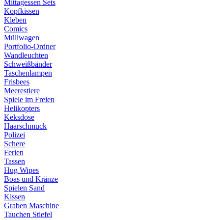
Mittagessen Sets
Kopfkissen
Kleben
Comics
Müllwagen
Portfolio-Ordner
Wandleuchten
Schweißbänder
Taschenlampen
Frisbees
Meerestiere
Spiele im Freien
Helikopters
Keksdose
Haarschmuck
Polizei
Schere
Ferien
Tassen
Hug Wipes
Boas und Kränze
Spielen Sand
Kissen
Graben Maschine
Tauchen Stiefel