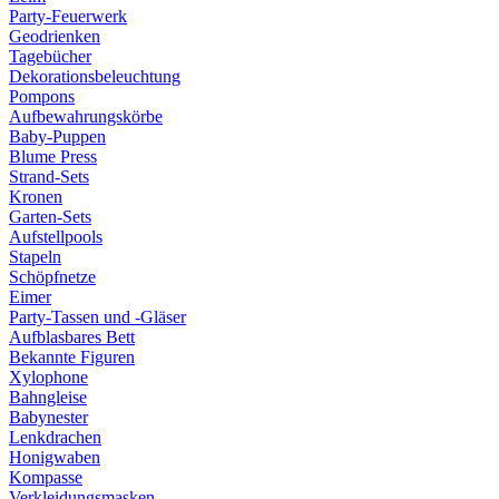
Party-Feuerwerk
Geodrienken
Tagebücher
Dekorationsbeleuchtung
Pompons
Aufbewahrungskörbe
Baby-Puppen
Blume Press
Strand-Sets
Kronen
Garten-Sets
Aufstellpools
Stapeln
Schöpfnetze
Eimer
Party-Tassen und -Gläser
Aufblasbares Bett
Bekannte Figuren
Xylophone
Bahngleise
Babynester
Lenkdrachen
Honigwaben
Kompasse
Verkleidungsmasken