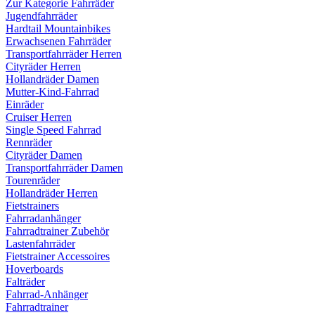
Zur Kategorie Fahrräder
Jugendfahrräder
Hardtail Mountainbikes
Erwachsenen Fahrräder
Transportfahrräder Herren
Cityräder Herren
Hollandräder Damen
Mutter-Kind-Fahrrad
Einräder
Cruiser Herren
Single Speed Fahrrad
Rennräder
Cityräder Damen
Transportfahrräder Damen
Tourenräder
Hollandräder Herren
Fietstrainers
Fahrradanhänger
Fahrradtrainer Zubehör
Lastenfahrräder
Fietstrainer Accessoires
Hoverboards
Falträder
Fahrrad-Anhänger
Fahrradtrainer