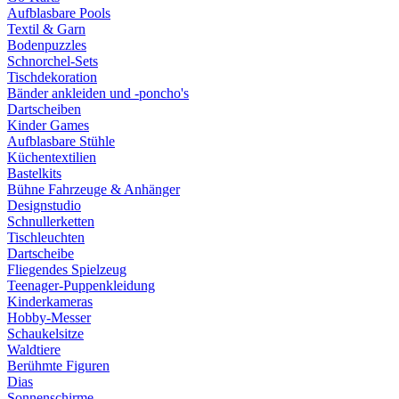
Aufblasbare Pools
Textil & Garn
Bodenpuzzles
Schnorchel-Sets
Tischdekoration
Bänder ankleiden und -poncho's
Dartscheiben
Kinder Games
Aufblasbare Stühle
Küchentextilien
Bastelkits
Bühne Fahrzeuge & Anhänger
Designstudio
Schnullerketten
Tischleuchten
Dartscheibe
Fliegendes Spielzeug
Teenager-Puppenkleidung
Kinderkameras
Hobby-Messer
Schaukelsitze
Waldtiere
Berühmte Figuren
Dias
Sonnenschirme