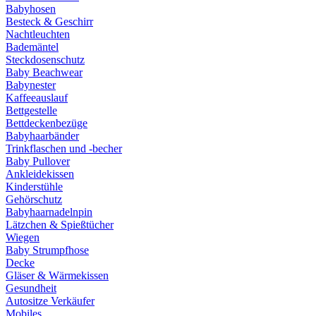
Babyhosen
Besteck & Geschirr
Nachtleuchten
Bademäntel
Steckdosenschutz
Baby Beachwear
Babynester
Kaffeeauslauf
Bettgestelle
Bettdeckenbezüge
Babyhaarbänder
Trinkflaschen und -becher
Baby Pullover
Ankleidekissen
Kinderstühle
Gehörschutz
Babyhaarnadelnpin
Lätzchen & Spießtücher
Wiegen
Baby Strumpfhose
Decke
Gläser & Wärmekissen
Gesundheit
Autositze Verkäufer
Mobiles