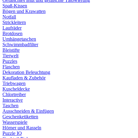
Gefälschtes Blut und gefälschte Tätowierung
Spaß-Kissen
Bögen und Krawatten
Notfall
Strickleitern
Laufräder
Brotdosen
Umhängetaschen
Schwimmbadfilter
Bleistifte
Tierwelt
Puzzles
Flaschen
Dekoration Beleuchtung
Kaufladen & Zubehör
Triebwagen
Kuscheldecke
Chlortreiber
Interactive
Taschen
Ausschneiden & Einfügen
Geschenketiketten
Wasserspiele
Hörner und Rasseln
Puzzle IQ