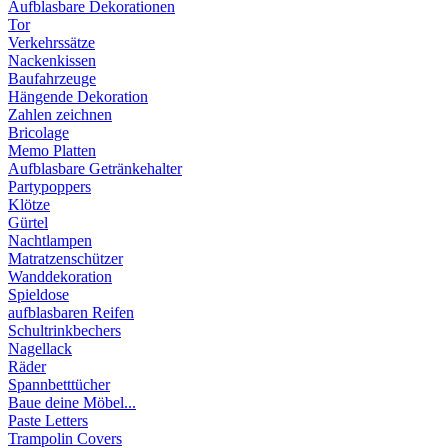
Aufblasbare Dekorationen
Tor
Verkehrssätze
Nackenkissen
Baufahrzeuge
Hängende Dekoration
Zahlen zeichnen
Bricolage
Memo Platten
Aufblasbare Getränkehalter
Partypoppers
Klötze
Gürtel
Nachtlampen
Matratzenschützer
Wanddekoration
Spieldose
aufblasbaren Reifen
Schultrinkbechers
Nagellack
Räder
Spannbetttücher
Baue deine Möbel...
Paste Letters
Trampolin Covers