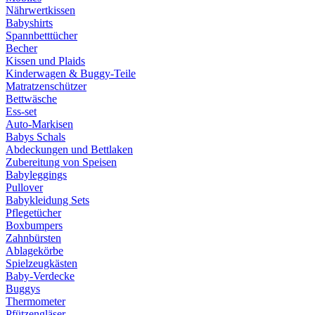
Nährwertkissen
Babyshirts
Spannbetttücher
Becher
Kissen und Plaids
Kinderwagen & Buggy-Teile
Matratzenschützer
Bettwäsche
Ess-set
Auto-Markisen
Babys Schals
Abdeckungen und Bettlaken
Zubereitung von Speisen
Babyleggings
Pullover
Babykleidung Sets
Pflegetücher
Boxbumpers
Zahnbürsten
Ablagekörbe
Spielzeugkästen
Baby-Verdecke
Buggys
Thermometer
Pfützengläser