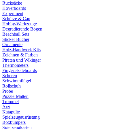
Rucksäcke
Hoverboards
Experiment
Schürze & Cap
Hobby-Werkzeuge
Degradierende Bögen
Beachball Sets
Sticker Bücher
Ornamente
Holz-Handwerk Kits
Zeichnen & Farben
Piraten und Wikinger
Thermometers
Finger-skateboards
Scheren
Schwimmflügel
Rollschuh
Probe
Puzzle-Matten
Trommel
Arzt
Katapulte
Spielzeugausrüstung
Boxbumpers
Spielzeugkästen