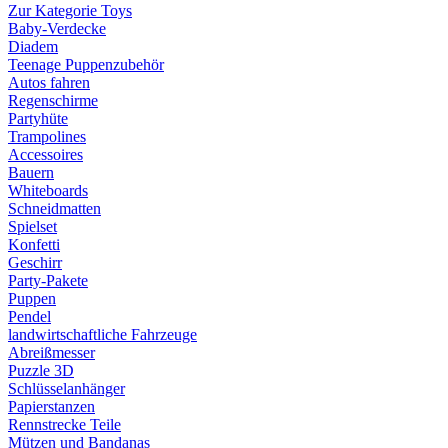
Zur Kategorie Toys
Baby-Verdecke
Diadem
Teenage Puppenzubehör
Autos fahren
Regenschirme
Partyhüte
Trampolines
Accessoires
Bauern
Whiteboards
Schneidmatten
Spielset
Konfetti
Geschirr
Party-Pakete
Puppen
Pendel
landwirtschaftliche Fahrzeuge
Abreißmesser
Puzzle 3D
Schlüsselanhänger
Papierstanzen
Rennstrecke Teile
Mützen und Bandanas