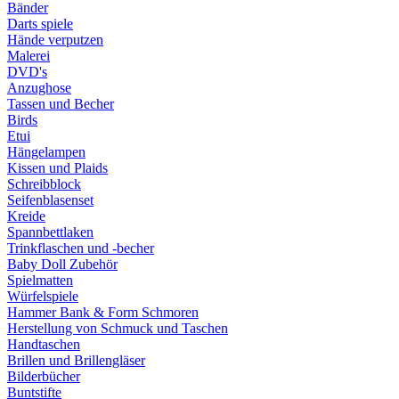
Bänder
Darts spiele
Hände verputzen
Malerei
DVD's
Anzughose
Tassen und Becher
Birds
Etui
Hängelampen
Kissen und Plaids
Schreibblock
Seifenblasenset
Kreide
Spannbettlaken
Trinkflaschen und -becher
Baby Doll Zubehör
Spielmatten
Würfelspiele
Hammer Bank & Form Schmoren
Herstellung von Schmuck und Taschen
Handtaschen
Brillen und Brillengläser
Bilderbücher
Buntstifte