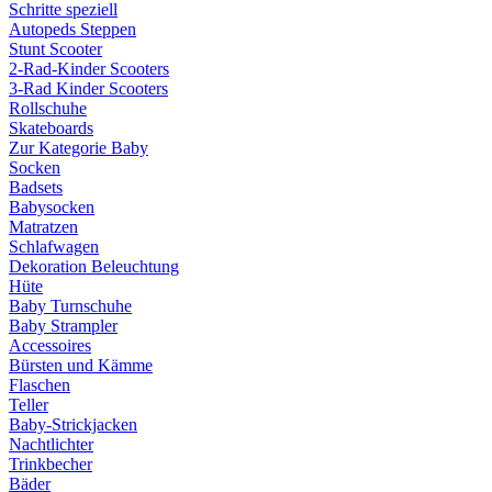
Schritte speziell
Autopeds Steppen
Stunt Scooter
2-Rad-Kinder Scooters
3-Rad Kinder Scooters
Rollschuhe
Skateboards
Zur Kategorie Baby
Socken
Badsets
Babysocken
Matratzen
Schlafwagen
Dekoration Beleuchtung
Hüte
Baby Turnschuhe
Baby Strampler
Accessoires
Bürsten und Kämme
Flaschen
Teller
Baby-Strickjacken
Nachtlichter
Trinkbecher
Bäder