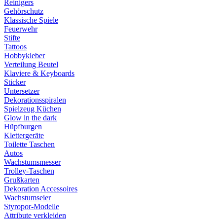
Reinigers
Gehörschutz
Klassische Spiele
Feuerwehr
Stifte
Tattoos
Hobbykleber
Verteilung Beutel
Klaviere & Keyboards
Sticker
Untersetzer
Dekorationsspiralen
Spielzeug Küchen
Glow in the dark
Hüpfburgen
Klettergeräte
Toilette Taschen
Autos
Wachstumsmesser
Trolley-Taschen
Grußkarten
Dekoration Accessoires
Wachstumseier
Styropor-Modelle
Attribute verkleiden