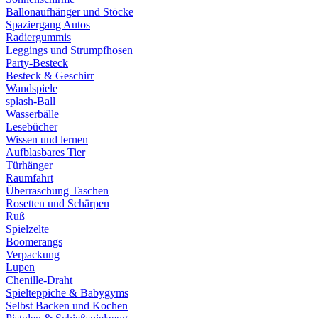
Ballonaufhänger und Stöcke
Spaziergang Autos
Radiergummis
Leggings und Strumpfhosen
Party-Besteck
Besteck & Geschirr
Wandspiele
splash-Ball
Wasserbälle
Lesebücher
Wissen und lernen
Aufblasbares Tier
Türhänger
Raumfahrt
Überraschung Taschen
Rosetten und Schärpen
Ruß
Spielzelte
Boomerangs
Verpackung
Lupen
Chenille-Draht
Spielteppiche & Babygyms
Selbst Backen und Kochen