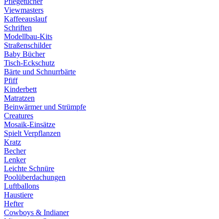
Pflegetücher
Viewmasters
Kaffeeauslauf
Schriften
Modellbau-Kits
Straßenschilder
Baby Bücher
Tisch-Eckschutz
Bärte und Schnurrbärte
Pfiff
Kinderbett
Matratzen
Beinwärmer und Strümpfe
Creatures
Mosaik-Einsätze
Spielt Verpflanzen
Kratz
Becher
Lenker
Leichte Schnüre
Poolüberdachungen
Luftballons
Haustiere
Hefter
Cowboys & Indianer