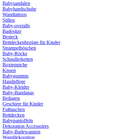
Babysandalen
Babyhandschuhe
Wandtattoos
Stillen
Baby-overalls
Badesitze
Besteck
Bettdeckenbezüge für Kinder
Strampelhöschen
Baby-Röcke
Schnullerketten
Boxteppiche
Kissen
Babygummis
Handpflege
Baby-Kleider
Baby-Bandanas
Beilagen
Geschirre für Kinder
Fußtaschen
Bettdecken
Babypantoffeln
Dekoration Accessoires
Baby-Badewannen
Wanddekoration