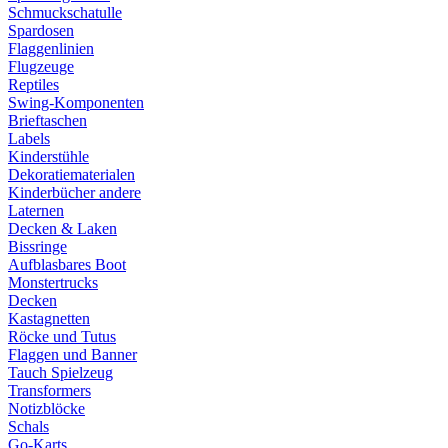
Schmuckschatulle
Spardosen
Flaggenlinien
Flugzeuge
Reptiles
Swing-Komponenten
Brieftaschen
Labels
Kinderstühle
Dekoratiematerialen
Kinderbücher andere
Laternen
Decken & Laken
Bissringe
Aufblasbares Boot
Monstertrucks
Decken
Kastagnetten
Röcke und Tutus
Flaggen und Banner
Tauch Spielzeug
Transformers
Notizblöcke
Schals
Go-Karts