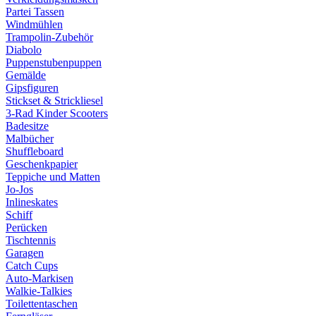
Partei Tassen
Windmühlen
Trampolin-Zubehör
Diabolo
Puppenstubenpuppen
Gemälde
Gipsfiguren
Stickset & Strickliesel
3-Rad Kinder Scooters
Badesitze
Malbücher
Shuffleboard
Geschenkpapier
Teppiche und Matten
Jo-Jos
Inlineskates
Schiff
Perücken
Tischtennis
Garagen
Catch Cups
Auto-Markisen
Walkie-Talkies
Toilettentaschen