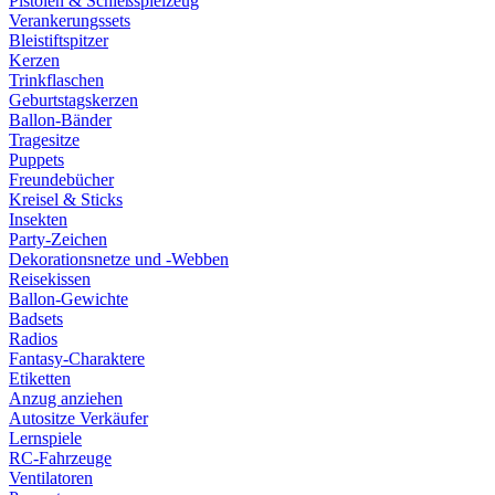
Pistolen & Schießspielzeug
Verankerungssets
Bleistiftspitzer
Kerzen
Trinkflaschen
Geburtstagskerzen
Ballon-Bänder
Tragesitze
Puppets
Freundebücher
Kreisel & Sticks
Insekten
Party-Zeichen
Dekorationsnetze und -Webben
Reisekissen
Ballon-Gewichte
Badsets
Radios
Fantasy-Charaktere
Etiketten
Anzug anziehen
Autositze Verkäufer
Lernspiele
RC-Fahrzeuge
Ventilatoren