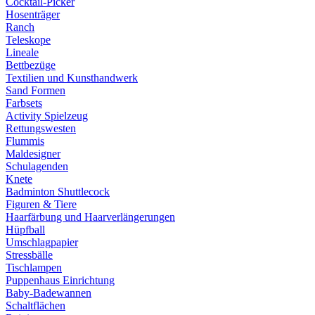
Cocktail-Picker
Hosenträger
Ranch
Teleskope
Lineale
Bettbezüge
Textilien und Kunsthandwerk
Sand Formen
Farbsets
Activity Spielzeug
Rettungswesten
Flummis
Maldesigner
Schulagenden
Knete
Badminton Shuttlecock
Figuren & Tiere
Haarfärbung und Haarverlängerungen
Hüpfball
Umschlagpapier
Stressbälle
Tischlampen
Puppenhaus Einrichtung
Baby-Badewannen
Schaltflächen