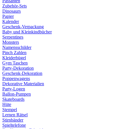
Passanten
Zubehör-Sets
Dinosaurs
Papier
Kalender
Geschenk-Verpackung
Baby und Kleinkindbücher
Serpentines
Monsters
Namensschilder
Pinch Zahlen
Kleiderbügel
Gym Taschen
Party-Dekoration
Geschenk-Dekoration
Poppenwagens
Dekorative Materialien
Party-Logen
Ballon-Pumpen
Skateboards
Hüte
Stempel
Lernen Rätsel
Stirnbänder
Spieltelefone