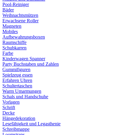
Pool-Reiniger
Bäder
Weihnachtsmützen
Erwachsene Roller
Magneten
Mobiles
Aufbewahrungsboxen
Raumschiffe
Schubkarren
Farbe
Kinderwagen Spanner
Party Buchstaben und Zahlen
Gummifiguren
Spielzeug essen
Erfahren Uhren
Schultertaschen
Warm Umarmungen
Schals und Handschuhe
Vorlagen
Schrift
Decke
Hängedekoration
Lesefähigkeit und Legasthenie
Schreibmappe
Loomstraps