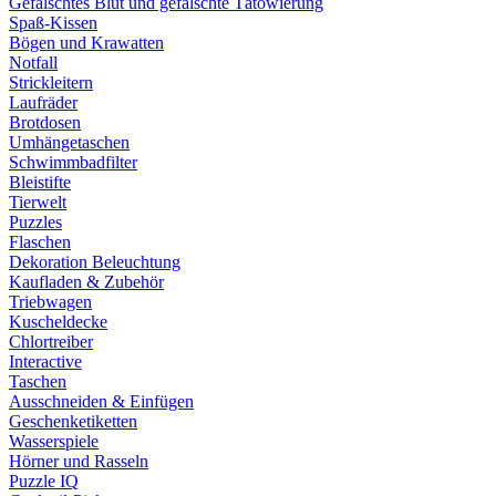
Gefälschtes Blut und gefälschte Tätowierung
Spaß-Kissen
Bögen und Krawatten
Notfall
Strickleitern
Laufräder
Brotdosen
Umhängetaschen
Schwimmbadfilter
Bleistifte
Tierwelt
Puzzles
Flaschen
Dekoration Beleuchtung
Kaufladen & Zubehör
Triebwagen
Kuscheldecke
Chlortreiber
Interactive
Taschen
Ausschneiden & Einfügen
Geschenketiketten
Wasserspiele
Hörner und Rasseln
Puzzle IQ