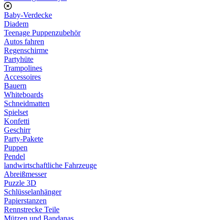
Baby-Verdecke
Diadem
Teenage Puppenzubehör
Autos fahren
Regenschirme
Partyhüte
Trampolines
Accessoires
Bauern
Whiteboards
Schneidmatten
Spielset
Konfetti
Geschirr
Party-Pakete
Puppen
Pendel
landwirtschaftliche Fahrzeuge
Abreißmesser
Puzzle 3D
Schlüsselanhänger
Papierstanzen
Rennstrecke Teile
Mützen und Bandanas