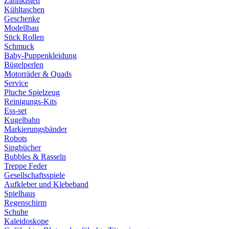
Zahnkisten
Kühltaschen
Geschenke
Modellbau
Stick Rollen
Schmuck
Baby-Puppenkleidung
Bügelperlen
Motorräder & Quads
Service
Pluche Spielzeug
Reinigungs-Kits
Ess-set
Kugelbahn
Markierungsbänder
Robots
Singbücher
Bubbles & Rasseln
Treppe Feder
Gesellschaftsspiele
Aufkleber und Klebeband
Spielhaus
Regenschirm
Schuhe
Kaleidoskope