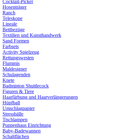
Cocktail-Picker
Hosenträger
Ranch
Teleskope
Lineale
Bettbezüge
Textilien und Kunsthandwerk
Sand Formen
Farbsets
Activity Spielzeug
Rettungswesten
Flummis
Maldesigner
Schulagenden
Knete
Badminton Shuttlecock
Figuren & Tiere
Haarfärbung und Haarverlängerungen
Hüpfball
Umschlagpapier
Stressbälle
Tischlampen
Puppenhaus Einrichtung
Baby-Badewannen
Schaltflächen