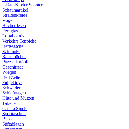
2-Rad-Kinder Scooters
Schaumartikel
Straßenkreide
Vögel
Bücher lesen
Fernglas
Longboards
Verkehrs Teppiche
Bettwäsche
Schminke
Rätselbücher
Puzzle Knöpfe
Geschirrset
Wiegen
Bett Zelte
Fidget toys
Schwader
Schlafwagen
Hüte und Mützen
Tabelle
Casino Spiele
Sporttaschen
Busse
Stiftablagen