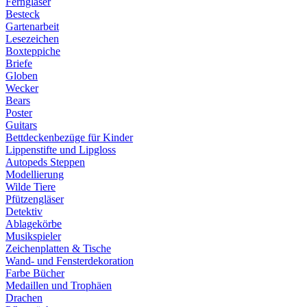
Ferngläser
Besteck
Gartenarbeit
Lesezeichen
Boxteppiche
Briefe
Globen
Wecker
Bears
Poster
Guitars
Bettdeckenbezüge für Kinder
Lippenstifte und Lipgloss
Autopeds Steppen
Modellierung
Wilde Tiere
Pfützengläser
Detektiv
Ablagekörbe
Musikspieler
Zeichenplatten & Tische
Wand- und Fensterdekoration
Farbe Bücher
Medaillen und Trophäen
Drachen