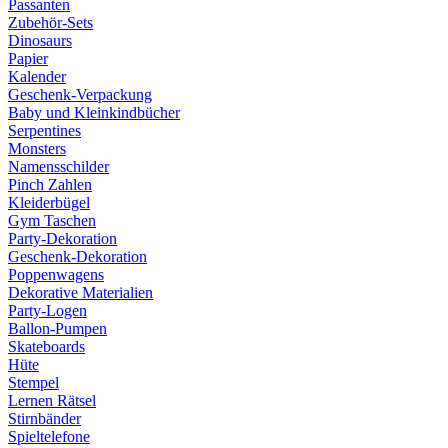
Passanten
Zubehör-Sets
Dinosaurs
Papier
Kalender
Geschenk-Verpackung
Baby und Kleinkindbücher
Serpentines
Monsters
Namensschilder
Pinch Zahlen
Kleiderbügel
Gym Taschen
Party-Dekoration
Geschenk-Dekoration
Poppenwagens
Dekorative Materialien
Party-Logen
Ballon-Pumpen
Skateboards
Hüte
Stempel
Lernen Rätsel
Stirnbänder
Spieltelefone