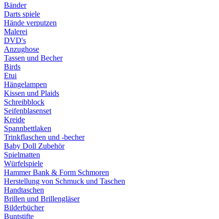
Bänder
Darts spiele
Hände verputzen
Malerei
DVD's
Anzughose
Tassen und Becher
Birds
Etui
Hängelampen
Kissen und Plaids
Schreibblock
Seifenblasenset
Kreide
Spannbettlaken
Trinkflaschen und -becher
Baby Doll Zubehör
Spielmatten
Würfelspiele
Hammer Bank & Form Schmoren
Herstellung von Schmuck und Taschen
Handtaschen
Brillen und Brillengläser
Bilderbücher
Buntstifte