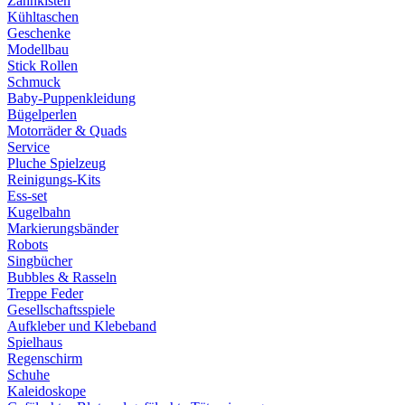
Zahnkisten
Kühltaschen
Geschenke
Modellbau
Stick Rollen
Schmuck
Baby-Puppenkleidung
Bügelperlen
Motorräder & Quads
Service
Pluche Spielzeug
Reinigungs-Kits
Ess-set
Kugelbahn
Markierungsbänder
Robots
Singbücher
Bubbles & Rasseln
Treppe Feder
Gesellschaftsspiele
Aufkleber und Klebeband
Spielhaus
Regenschirm
Schuhe
Kaleidoskope