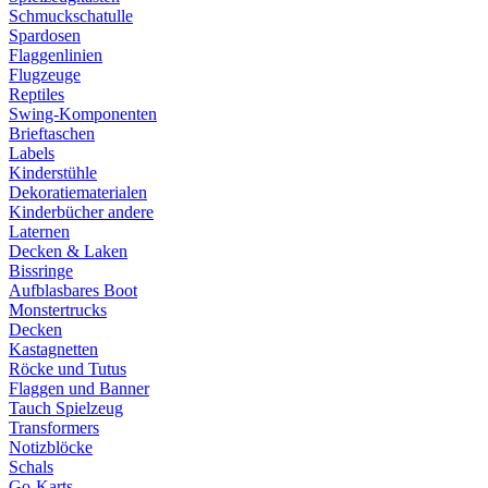
Schmuckschatulle
Spardosen
Flaggenlinien
Flugzeuge
Reptiles
Swing-Komponenten
Brieftaschen
Labels
Kinderstühle
Dekoratiematerialen
Kinderbücher andere
Laternen
Decken & Laken
Bissringe
Aufblasbares Boot
Monstertrucks
Decken
Kastagnetten
Röcke und Tutus
Flaggen und Banner
Tauch Spielzeug
Transformers
Notizblöcke
Schals
Go-Karts