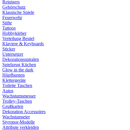
Reinigers
Gehörschutz
Klassische Spiele
Feuerwehr
Stifte
Tattoos
Hobbykleber
Verteilung Beutel
Klaviere & Keyboards
Sticker
Untersetzer
Dekorationsspiralen
Spielzeug Küchen
Glow in the dark
Hüpfburgen
Klettergeräte
Toilette Taschen
Autos
Wachstumsmesser
Trolley-Taschen
Grußkarten
Dekoration Accessoires
Wachstumseier
Styropor-Modelle
Attribute verkleiden