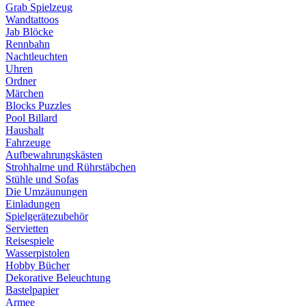
Grab Spielzeug
Wandtattoos
Jab Blöcke
Rennbahn
Nachtleuchten
Uhren
Ordner
Märchen
Blocks Puzzles
Pool Billard
Haushalt
Fahrzeuge
Aufbewahrungskästen
Strohhalme und Rührstäbchen
Stühle und Sofas
Die Umzäunungen
Einladungen
Spielgerätezubehör
Servietten
Reisespiele
Wasserpistolen
Hobby Bücher
Dekorative Beleuchtung
Bastelpapier
Armee