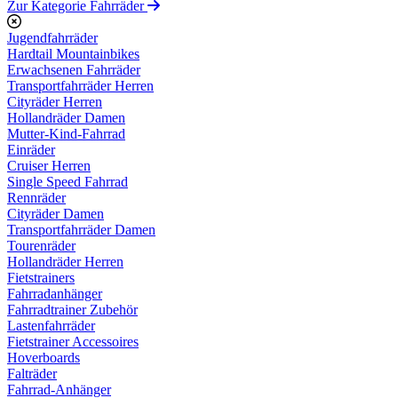
Zur Kategorie Fahrräder
Jugendfahrräder
Hardtail Mountainbikes
Erwachsenen Fahrräder
Transportfahrräder Herren
Cityräder Herren
Hollandräder Damen
Mutter-Kind-Fahrrad
Einräder
Cruiser Herren
Single Speed Fahrrad
Rennräder
Cityräder Damen
Transportfahrräder Damen
Tourenräder
Hollandräder Herren
Fietstrainers
Fahrradanhänger
Fahrradtrainer Zubehör
Lastenfahrräder
Fietstrainer Accessoires
Hoverboards
Falträder
Fahrrad-Anhänger