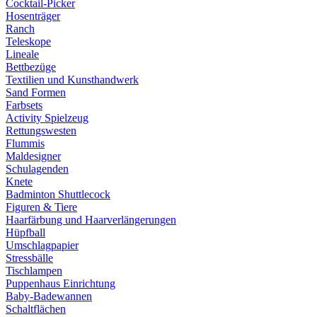
Cocktail-Picker
Hosenträger
Ranch
Teleskope
Lineale
Bettbezüge
Textilien und Kunsthandwerk
Sand Formen
Farbsets
Activity Spielzeug
Rettungswesten
Flummis
Maldesigner
Schulagenden
Knete
Badminton Shuttlecock
Figuren & Tiere
Haarfärbung und Haarverlängerungen
Hüpfball
Umschlagpapier
Stressbälle
Tischlampen
Puppenhaus Einrichtung
Baby-Badewannen
Schaltflächen