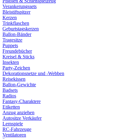
Pistolen & Schießspielzeug
Verankerungssets
Bleistiftspitzer
Kerzen
Trinkflaschen
Geburtstagskerzen
Ballon-Bänder
Tragesitze
Puppets
Freundebücher
Kreisel & Sticks
Insekten
Party-Zeichen
Dekorationsnetze und -Webben
Reisekissen
Ballon-Gewichte
Badsets
Radios
Fantasy-Charaktere
Etiketten
Anzug anziehen
Autositze Verkäufer
Lernspiele
RC-Fahrzeuge
Ventilatoren