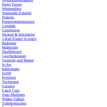
Verkleidungsmasken
Partei Tassen
Windmühlen
Trampolin-Zubehör
Diabolo
Puppenstubenpuppen
Gemälde
Gipsfiguren
Stickset & Strickliesel
3-Rad Kinder Scooters
Badesitze
Malbücher
Shuffleboard
Geschenkpapier
Teppiche und Matten
Jo-Jos
Inlineskates
Schiff
Perücken
Tischtennis
Garagen
Catch Cups
Auto-Markisen
Walkie-Talkies
Toilettentaschen