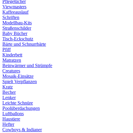
Pflegetücher
Viewmasters
Kaffeeauslauf
Schriften
Modellbau-Kits
Straßenschilder
Baby Bücher
Tisch-Eckschutz
Bärte und Schnurrbärte
Pfiff
Kinderbett
Matratzen
Beinwärmer und Strümpfe
Creatures
Mosaik-Einsätze
Spielt Verpflanzen
Kratz
Becher
Lenker
Leichte Schnüre
Poolüberdachungen
Luftballons
Haustiere
Hefter
Cowboys & Indianer