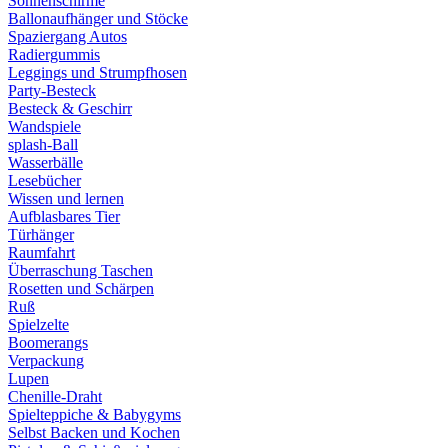
Sonnenschirme
Ballonaufhänger und Stöcke
Spaziergang Autos
Radiergummis
Leggings und Strumpfhosen
Party-Besteck
Besteck & Geschirr
Wandspiele
splash-Ball
Wasserbälle
Lesebücher
Wissen und lernen
Aufblasbares Tier
Türhänger
Raumfahrt
Überraschung Taschen
Rosetten und Schärpen
Ruß
Spielzelte
Boomerangs
Verpackung
Lupen
Chenille-Draht
Spielteppiche & Babygyms
Selbst Backen und Kochen