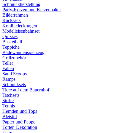
Schmuckherstellung
Party-Kerzen und Kerzenhalter
Bilderrahmen
Rucksack
Kopfbedeckungen
Modelleisenbahnset
Quizzes
Basketball
Teppiche
Badewannenspielzeug
Grillzubehör
Teller
Falten
Sand Scoops
Ramps
Schminksets
Tiere auf dem Bauernhof
Tischsets
Stoffe
Tennis
Hemden und Tops
Bleistift
Papier und Pappe
Torten-Dekoration
Leim