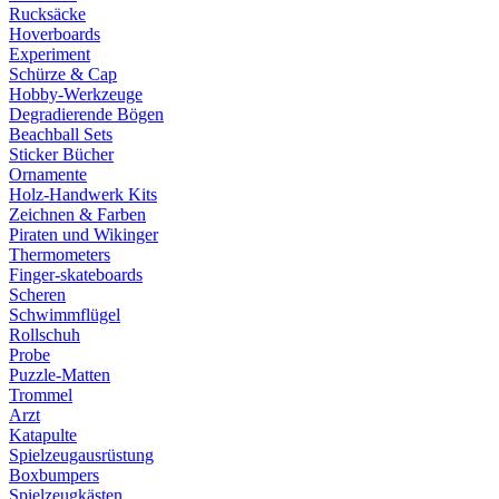
Rucksäcke
Hoverboards
Experiment
Schürze & Cap
Hobby-Werkzeuge
Degradierende Bögen
Beachball Sets
Sticker Bücher
Ornamente
Holz-Handwerk Kits
Zeichnen & Farben
Piraten und Wikinger
Thermometers
Finger-skateboards
Scheren
Schwimmflügel
Rollschuh
Probe
Puzzle-Matten
Trommel
Arzt
Katapulte
Spielzeugausrüstung
Boxbumpers
Spielzeugkästen