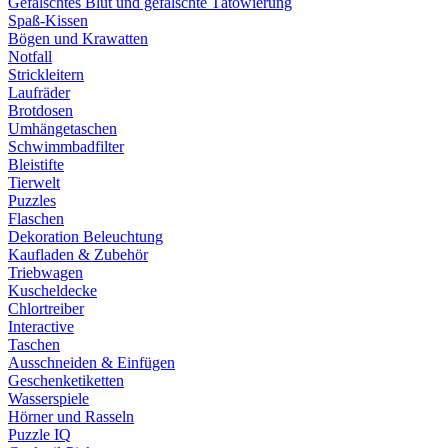
Gefälschtes Blut und gefälschte Tätowierung
Spaß-Kissen
Bögen und Krawatten
Notfall
Strickleitern
Laufräder
Brotdosen
Umhängetaschen
Schwimmbadfilter
Bleistifte
Tierwelt
Puzzles
Flaschen
Dekoration Beleuchtung
Kaufladen & Zubehör
Triebwagen
Kuscheldecke
Chlortreiber
Interactive
Taschen
Ausschneiden & Einfügen
Geschenketiketten
Wasserspiele
Hörner und Rasseln
Puzzle IQ