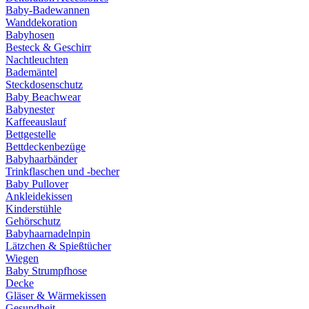
Baby-Badewannen
Wanddekoration
Babyhosen
Besteck & Geschirr
Nachtleuchten
Bademäntel
Steckdosenschutz
Baby Beachwear
Babynester
Kaffeeauslauf
Bettgestelle
Bettdeckenbezüge
Babyhaarbänder
Trinkflaschen und -becher
Baby Pullover
Ankleidekissen
Kinderstühle
Gehörschutz
Babyhaarnadelnpin
Lätzchen & Spießtücher
Wiegen
Baby Strumpfhose
Decke
Gläser & Wärmekissen
Gesundheit