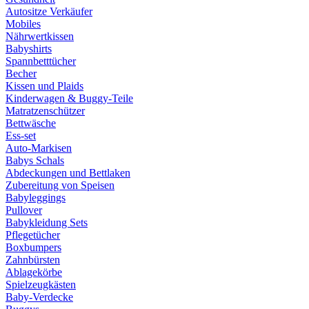
Autositze Verkäufer
Mobiles
Nährwertkissen
Babyshirts
Spannbetttücher
Becher
Kissen und Plaids
Kinderwagen & Buggy-Teile
Matratzenschützer
Bettwäsche
Ess-set
Auto-Markisen
Babys Schals
Abdeckungen und Bettlaken
Zubereitung von Speisen
Babyleggings
Pullover
Babykleidung Sets
Pflegetücher
Boxbumpers
Zahnbürsten
Ablagekörbe
Spielzeugkästen
Baby-Verdecke