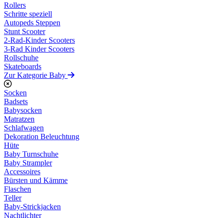
Rollers
Schritte speziell
Autopeds Steppen
Stunt Scooter
2-Rad-Kinder Scooters
3-Rad Kinder Scooters
Rollschuhe
Skateboards
Zur Kategorie Baby
Socken
Badsets
Babysocken
Matratzen
Schlafwagen
Dekoration Beleuchtung
Hüte
Baby Turnschuhe
Baby Strampler
Accessoires
Bürsten und Kämme
Flaschen
Teller
Baby-Strickjacken
Nachtlichter