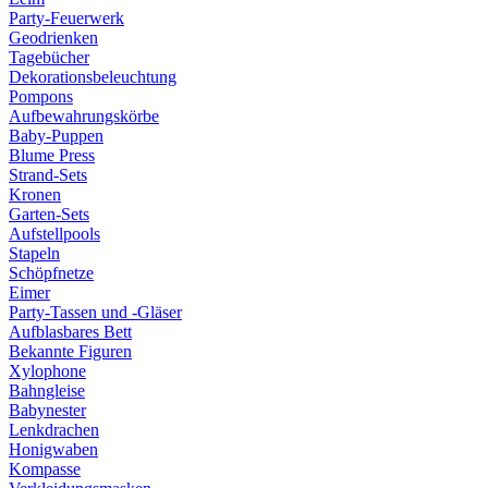
Party-Feuerwerk
Geodrienken
Tagebücher
Dekorationsbeleuchtung
Pompons
Aufbewahrungskörbe
Baby-Puppen
Blume Press
Strand-Sets
Kronen
Garten-Sets
Aufstellpools
Stapeln
Schöpfnetze
Eimer
Party-Tassen und -Gläser
Aufblasbares Bett
Bekannte Figuren
Xylophone
Bahngleise
Babynester
Lenkdrachen
Honigwaben
Kompasse