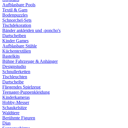
Aufblasbare Pools
Textil & Garn
Bodenpuzzles
Schnorchel-Sets
Tischdekoration
Bänder ankleiden und -poncho's
Dartscheiben
Kinder Games
Aufblasbare Stühle
Küchentextilien
Bastelkits
Bühne Fahrzeuge & Anhänger
Designstudio
Schnullerketten
Tischleuchten
Dartscheibe
Fliegendes Spielzeug
Teenager-Puppenkleidung
Kinderkameras
Hobby-Messer
Schaukelsitze
Waldtiere
Berühmte Figuren
Dias