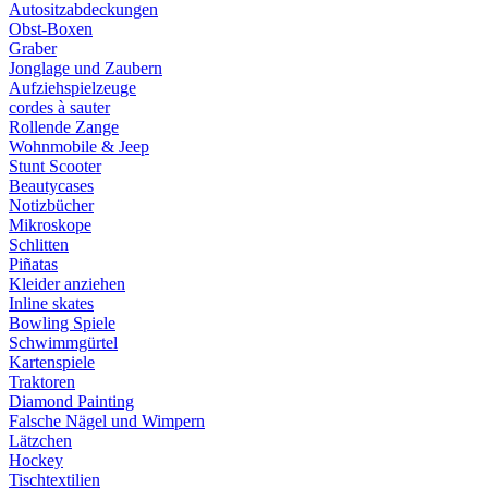
Autositzabdeckungen
Obst-Boxen
Graber
Jonglage und Zaubern
Aufziehspielzeuge
cordes à sauter
Rollende Zange
Wohnmobile & Jeep
Stunt Scooter
Beautycases
Notizbücher
Mikroskope
Schlitten
Piñatas
Kleider anziehen
Inline skates
Bowling Spiele
Schwimmgürtel
Kartenspiele
Traktoren
Diamond Painting
Falsche Nägel und Wimpern
Lätzchen
Hockey
Tischtextilien