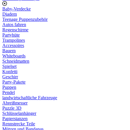
Baby-Verdecke
Diadem
Teenage Puppenzubehör
Autos fahren
Regenschirme
Partyhüte
Trampolines
Accessoires
Bauern
Whiteboards
Schneidmatten
Spielset
Konfetti
Geschirr
Party-Pakete
Puppen
Pendel
landwirtschaftliche Fahrzeuge
Abreißmesser
Puzzle 3D
Schlüsselanhänger
Papierstanzen
Rennstrecke Teile
Mützen und Bandanas