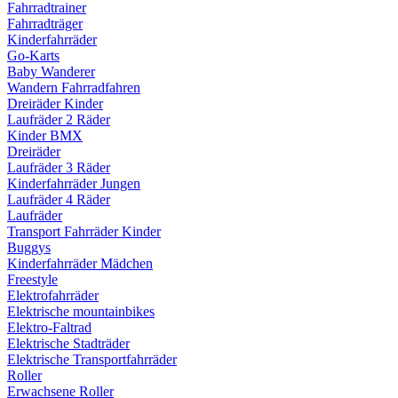
Fahrradtrainer
Fahrradträger
Kinderfahrräder
Go-Karts
Baby Wanderer
Wandern Fahrradfahren
Dreiräder Kinder
Laufräder 2 Räder
Kinder BMX
Dreiräder
Laufräder 3 Räder
Kinderfahrräder Jungen
Laufräder 4 Räder
Laufräder
Transport Fahrräder Kinder
Buggys
Kinderfahrräder Mädchen
Freestyle
Elektrofahrräder
Elektrische mountainbikes
Elektro-Faltrad
Elektrische Stadträder
Elektrische Transportfahrräder
Roller
Erwachsene Roller