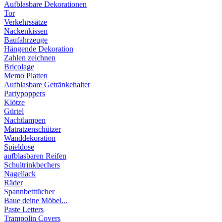
Aufblasbare Dekorationen
Tor
Verkehrssätze
Nackenkissen
Baufahrzeuge
Hängende Dekoration
Zahlen zeichnen
Bricolage
Memo Platten
Aufblasbare Getränkehalter
Partypoppers
Klötze
Gürtel
Nachtlampen
Matratzenschützer
Wanddekoration
Spieldose
aufblasbaren Reifen
Schultrinkbechers
Nagellack
Räder
Spannbetttücher
Baue deine Möbel...
Paste Letters
Trampolin Covers