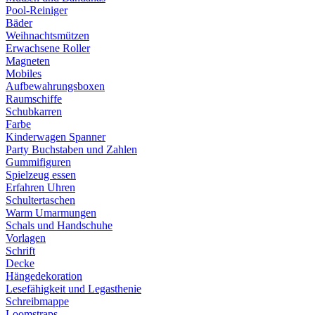
Pool-Reiniger
Bäder
Weihnachtsmützen
Erwachsene Roller
Magneten
Mobiles
Aufbewahrungsboxen
Raumschiffe
Schubkarren
Farbe
Kinderwagen Spanner
Party Buchstaben und Zahlen
Gummifiguren
Spielzeug essen
Erfahren Uhren
Schultertaschen
Warm Umarmungen
Schals und Handschuhe
Vorlagen
Schrift
Decke
Hängedekoration
Lesefähigkeit und Legasthenie
Schreibmappe
Loomstraps