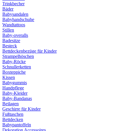
Trinkbecher
Bäder
Babysandalen
Babyhandschuhe
Wandtattoos
Stillen
Baby-overalls
Badesitze
Besteck
Bettdeckenbezüge für Kinder
Strampelhöschen
Baby-Röcke
Schnullerketten
Boxteppiche
Kissen
Babygummis
Handpflege
Baby-Kleider
Baby-Bandanas
Beilagen
Geschirre für Kinder
Fußtaschen
Bettdecken
Babypantoffeln
Dekoration Accessoires