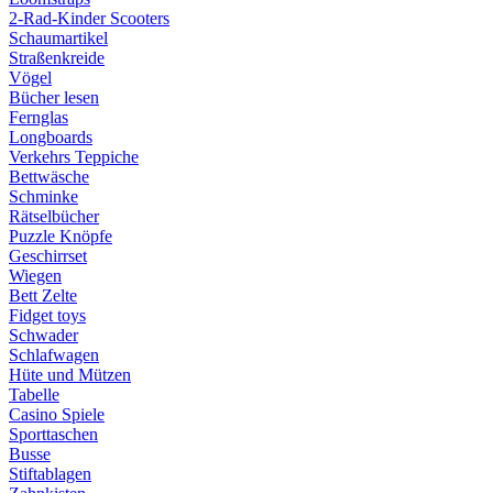
2-Rad-Kinder Scooters
Schaumartikel
Straßenkreide
Vögel
Bücher lesen
Fernglas
Longboards
Verkehrs Teppiche
Bettwäsche
Schminke
Rätselbücher
Puzzle Knöpfe
Geschirrset
Wiegen
Bett Zelte
Fidget toys
Schwader
Schlafwagen
Hüte und Mützen
Tabelle
Casino Spiele
Sporttaschen
Busse
Stiftablagen