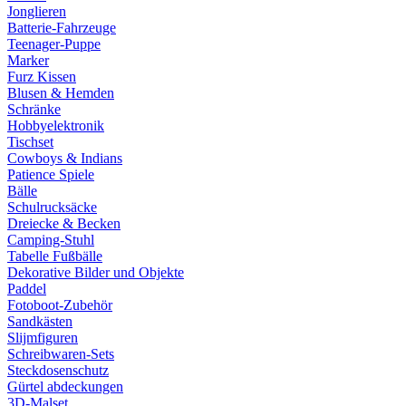
Jonglieren
Batterie-Fahrzeuge
Teenager-Puppe
Marker
Furz Kissen
Blusen & Hemden
Schränke
Hobbyelektronik
Tischset
Cowboys & Indians
Patience Spiele
Bälle
Schulrucksäcke
Dreiecke & Becken
Camping-Stuhl
Tabelle Fußbälle
Dekorative Bilder und Objekte
Paddel
Fotoboot-Zubehör
Sandkästen
Slijmfiguren
Schreibwaren-Sets
Steckdosenschutz
Gürtel abdeckungen
3D-Malset