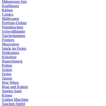
Mittagessen Sets
Kopfkissen
Kleben
Comics
Müllwagen
Portfolio-Ordner
Wandleuchten
Schweißbänder
Taschenlampen
Frisbees
Meerestiere
Spiele im Freien
Helikopters
Keksdose
Haarschmuck
Polizei
Schere
Ferien
Tassen
Hug Wipes
Boas und Kränze
Spielen Sand
Kissen
Graben Maschine
Tauchen Stiefel